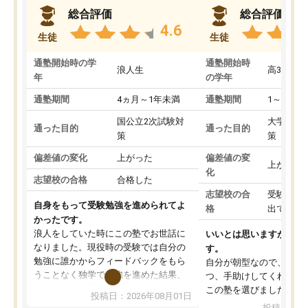
総合評価
総合評価
4.6
生徒
生徒
通塾開始時の学
通塾開始時
浪人生
高3
年
の学年
通塾期間
4ヵ月～1年未満
通塾期間
1～3ヵ月
国公立2次試験対
大学入学
通った目的
通った目的
策
策
偏差値の変化
上がった
偏差値の変
上がった
化
志望校の合格
合格した
志望校の合
受験して
自身をもって受験勉強を進められてよ
格
出ていな
かったです。
浪人をしていた時にこの塾でお世話に
いいとは思いますが、料
なりました。現役時の受験では自分の
す。
勉強に誰かからフィードバックをもら
自分が朝型なので、自習
うことなく独学で勉強を進めた結果、
つ、手助けしてくれる設
入試本番に地歴の学習が間に合わず不
この塾を選びました。
投稿日：2026年08月01日
合格となってしまいました。その経験
投稿日：20