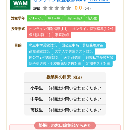
0.0
評価
（0件）
対象学年
小1～小6
中1～中3
高1～高3
浪人生
授業形式
オンライン個別指導(1:1)
オンライン個別指導(1:2~)
個別指導(1:1)
家庭教師
目的
私立中学受験対策
国公立中高一貫校受験対策
高校受験対策
大学入学共通テスト対策
国公立2次試験対策
医学部受験
難関私立受験対策
総合型選抜・学校推薦型選抜対策
定期テスト対策
授業料の目安
（税込）
小学生
詳細はお問い合わせください
中学生
詳細はお問い合わせください
高校生
詳細はお問い合わせください
塾探しの窓口編集部からみた