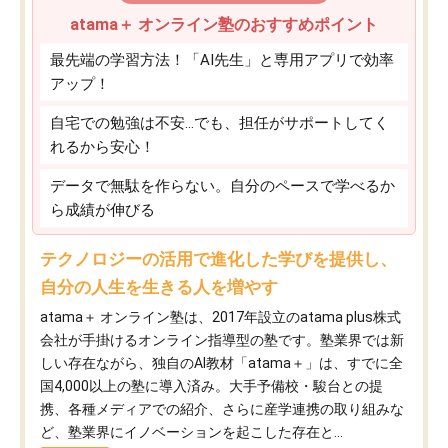
atama＋ オンライン塾のおすすめポイント
最先端の学習方法！「AI先生」と専用アプリで効率
アップ！
自宅での勉強は不安…でも、担任がサポートしてく
れるから安心！
データで無駄を作らない。自分のペースで学べるか
ら成績が伸びる
テクノロジーの活用で進化した学びを提供し、
自分の人生を生きる人を増やす
atama＋ オンライン塾は、2017年設立のatama plus株式
会社が手掛けるオンライン指導型の塾です。塾業界では新
しい存在ながら、独自のAI教材「atama＋」は、すでに全
国4,000以上の塾に導入済み。大手予備校・駿台との提
携、各種メディアでの紹介、さらに産学連携の取り組みな
ど、塾業界にイノベーションを起こした存在と...