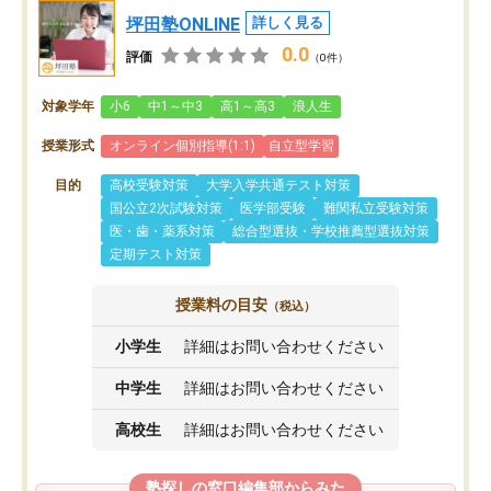
坪田塾ONLINE
詳しく見る
0.0
評価
（0件）
対象学年
小6
中1～中3
高1～高3
浪人生
授業形式
オンライン個別指導(1:1)
自立型学習
目的
高校受験対策
大学入学共通テスト対策
国公立2次試験対策
医学部受験
難関私立受験対策
医・歯・薬系対策
総合型選抜・学校推薦型選抜対策
定期テスト対策
授業料の目安
（税込）
小学生
詳細はお問い合わせください
中学生
詳細はお問い合わせください
高校生
詳細はお問い合わせください
塾探しの窓口編集部からみた