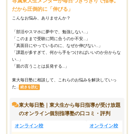
専属東大生メンターが毎日つきっきりで指導。
だから圧倒的に「伸びる」
こんなお悩み、ありませんか？
「部活やスマホに夢中で、勉強しない…」
「このままで受験に間に合うのか不安…」
「真面目にやっているのに、なぜか伸びない…」
「課題が多すぎて、何から手をつければいいのか分からな
い…」
「親の言うことは反発する…」
東大毎日塾に相談して、これらのお悩みを解決していっ
た...
続きを読む
東大毎日塾｜東大生から毎日指導が受け放題
のオンライン個別指導塾の口コミ・評判
オンライン校
オンライン校