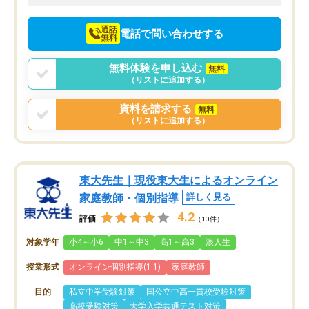
向けて頑張っています。
通話
電話で問い合わせする
無料
無料体験を申し込む
無料
（リストに追加する）
資料を請求する
無料
（リストに追加する）
東大先生｜現役東大生によるオンライン
家庭教師・個別指導
詳しく見る
4.2
評価
（10件）
対象学年
小4～小6
中1～中3
高1～高3
浪人生
授業形式
オンライン個別指導(1:1)
家庭教師
目的
私立中学受験対策
国公立中高一貫校受験対策
高校受験対策
大学入学共通テスト対策