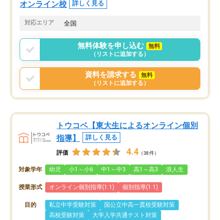
オンライン校
詳しく見る
対応エリア
全国
無料体験を申し込む
無料
（リストに追加する）
資料を請求する
無料
（リストに追加する）
トウコベ【東大生によるオンライン個別
指導】
詳しく見る
4.4
評価
（38件）
対象学年
幼児
小1～小6
中1～中3
高1～高3
浪人生
授業形式
オンライン個別指導(1:1)
個別指導(1:1)
目的
私立中学受験対策
国公立中高一貫校受験対策
高校受験対策
大学入学共通テスト対策