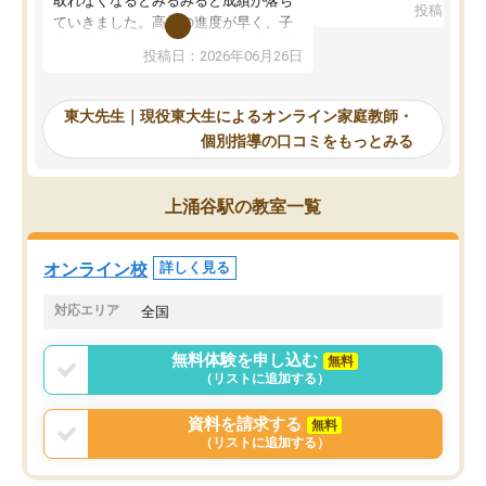
取れなくなるとみるみると成績が落ち
投稿日：20
で、当初は模試でD判定
ていきました。高校の進度が早く、子
していたのですが、やは
供も家に帰って勉強の話すると嫌な反
投稿日：2026年06月26日
験勉強に詳しく、先生か
応を示します。東大先生にお願いして
受け合格できました。ま
からは効率的な計画を先生が立ててく
自習室が毎日使えていつ
れるので、親としても安心です。毎日
東大先生｜現役東大生によるオンライン家庭教師・
るのが心強かったようで
使える自習室とかもあり、わからない
個別指導の口コミをもっとみる
謝です。
ところがあれば先生が回答してくれる
のも重宝しています。
上涌谷駅の教室一覧
オンライン校
詳しく見る
対応エリア
全国
無料体験を申し込む
無料
（リストに追加する）
資料を請求する
無料
（リストに追加する）