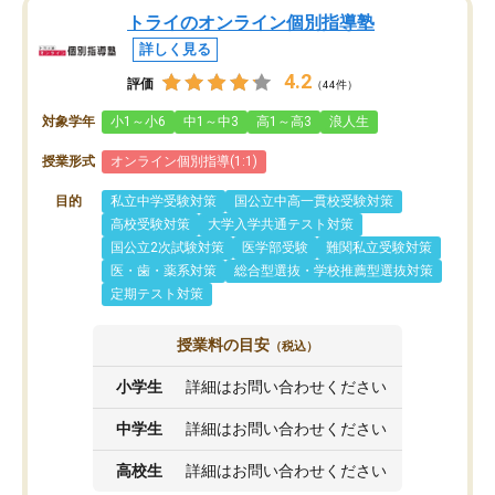
トライのオンライン個別指導塾
詳しく見る
4.2
評価
（44件）
対象学年
小1～小6
中1～中3
高1～高3
浪人生
授業形式
オンライン個別指導(1:1)
目的
私立中学受験対策
国公立中高一貫校受験対策
高校受験対策
大学入学共通テスト対策
国公立2次試験対策
医学部受験
難関私立受験対策
医・歯・薬系対策
総合型選抜・学校推薦型選抜対策
定期テスト対策
授業料の目安
（税込）
小学生
詳細はお問い合わせください
中学生
詳細はお問い合わせください
高校生
詳細はお問い合わせください