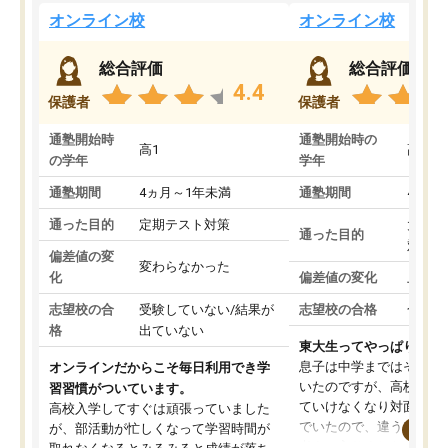
オンライン校
オンライン校
総合評価
総合評価
4.4
保護者
保護者
通塾開始時
通塾開始時の
高1
高3
の学年
学年
通塾期間
4ヵ月～1年未満
通塾期間
4ヵ月
通った目的
定期テスト対策
大学入
通った目的
対策
偏差値の変
変わらなかった
化
偏差値の変化
上がっ
志望校の合
受験していない/結果が
志望校の合格
合格し
格
出ていない
東大生ってやっぱりすご
息子は中学まではそこそ
オンラインだからこそ毎日利用でき学
いたのですが、高校に入
習習慣がついています。
ていけなくなり対面の塾
高校入学してすぐは頑張っていました
でいたので、違うアプロ
が、部活動が忙しくなって学習時間が
考えて入りました。地元