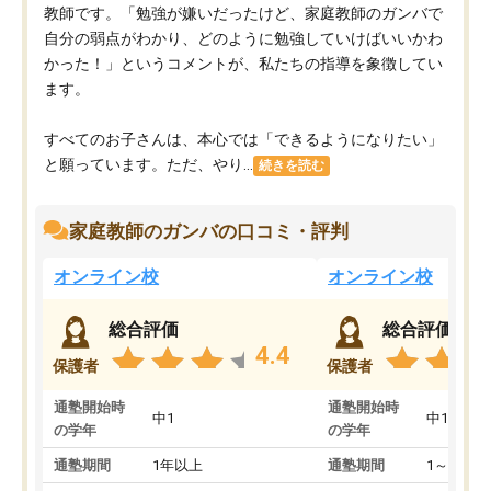
教師です。「勉強が嫌いだったけど、家庭教師のガンバで
自分の弱点がわかり、どのように勉強していけばいいかわ
かった！」というコメントが、私たちの指導を象徴してい
ます。
すべてのお子さんは、本心では「できるようになりたい」
と願っています。ただ、やり...
続きを読む
家庭教師のガンバの口コミ・評判
オンライン校
オンライン校
総合評価
総合評価
4.4
保護者
保護者
通塾開始時
通塾開始時
中1
中1
の学年
の学年
通塾期間
1年以上
通塾期間
1～3ヵ月