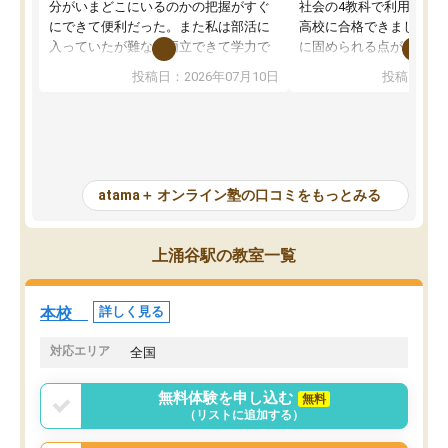
分がいまどこにいるのかの把握がすぐ
社会の4教科で利用し、偏
にできて便利だった。また私は部活に
高校に合格できました。
入っていたが難なく両立できて学力で
に固められる点が魅力で
も部活でも結果を残すことができてよ
れる「ウォームアップ」
投稿日：2026年07月10日
投稿日：20
かった。また問題演習の際に、自分が
項目のおかげで、手軽に
一度間違えた問題を繰り返し学習でき
せられます。何度も間違
たので苦手だった英語の克服につなが
「特訓」項目で徹底的に
った点もよかった。ただAIをアピール
め、苦手克服に非常に役
して活用するのは良かった点もあった
また、その日の勉強時間
が、自分で自分の管理ができない人に
元数が可視化されるので
atama＋ オンライン塾の口コミをもっとみる
とっては難しい部分もあるのではない
しながら意欲的に取り組
かと思った。
常に効果を実感している
になった現在も大学受験
上涌谷駅の教室一覧
して利用しており、自信
すめできる塾です。
本校
詳しく見る
対応エリア
全国
無料体験を申し込む
無料
（リストに追加する）