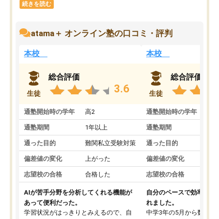
続きを読む
atama＋ オンライン塾の口コミ・評判
本校
本校
総合評価
総合評価
3.6
生徒
生徒
通塾開始時の学年
高2
通塾開始時の学年
中
通塾期間
1年以上
通塾期間
通った目的
難関私立受験対策
通った目的
偏差値の変化
上がった
偏差値の変化
志望校の合格
合格した
志望校の合格
AIが苦手分野を分析してくれる機能が
自分のペースで効率よく
あって便利だった。
れました。
学習状況がはっきりとみえるので、自
中学3年の5月から数学・