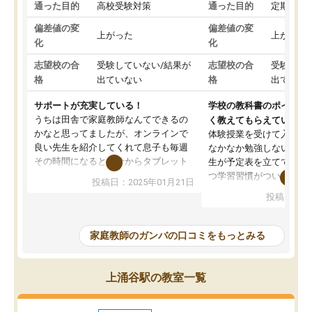
通った目的
高校受験対策
通った目的
定期テス
偏差値の変
偏差値の変
上がった
上がった
化
化
志望校の合
受験していない/結果が
志望校の合
受験して
格
出ていない
格
出ていな
サポートが充実している！
学校の教科書のポイント
うちは田舎で家庭教師なんてできるの
く教えてもらえている
かなと思ってましたが、オンラインで
体験授業を受けて入塾し
良い先生を紹介してくれて息子も毎週
なかなか勉強しない息子
その時間になると自分からタブレット
生が予定表を立ててくれ
を開いてzoomを繋げるようになりまし
つ学習習慣がついてきま
投稿日：2025年01月21日
た！5科目なんでもOKなのもとても気
オンラインで週に一度の
投稿日：20
に入っています
指導が無い日も予定表に
成績もだいぶ下の方でしたが、通い始
したり、LINEでわから
めて1年ほどだった今では平均点以上の
問できるのでとても助か
家庭教師のガンバの口コミをもっとみる
科目が増えてきました！あと1年受験ま
であるので無料の週末教室を使用しな
がら頑張って欲しいと思います！
上涌谷駅の教室一覧