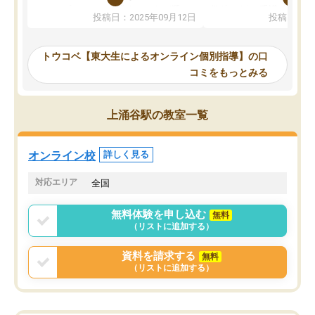
か、オプションは付帯するかなど選ぶ
教科でも)。受講科目や
投稿日：2025年09月12日
投稿日：20
事が出来ました。
めれるので、個人に合っ
講師とのマッチング後講師との初回ミ
ると思います。カリキュ
ーティングを行い、その講師で良いか
いなのがあり(有料)、受
トウコベ【東大生によるオンライン個別指導】の口
他の講師を希望するか子供との相性も
ことをどんなスケジュー
コミをもっとみる
見てから講師を決定する事ができま
くか相談したのですが、
す。
ち期待したものではなく
うちの子は、初回面談の講師の方で決
内容でした。それでも明
上涌谷駅の教室一覧
定しました。
やる気も出ましたし、苦
くなってきたようなので
オンラインツールを使用した単語帳の
お願いして良かったと思
オンライン校
詳しく見る
共有があり宿題もそちらで出される形
も合わなければチェンジ
でした。
娘は3科目ともずっと同
対応エリア
全国
2ヶ月で担当講師の方がお辞めになると
言う事で講師変更の申し出があり、あ
無料体験を申し込む
無料
まりに短期での変更だった為、塾に通
（リストに追加する）
う事にして退会しました。遅れも取り
戻せ、授業内容や講師の方は良かった
資料を請求する
無料
と思います。
（リストに追加する）