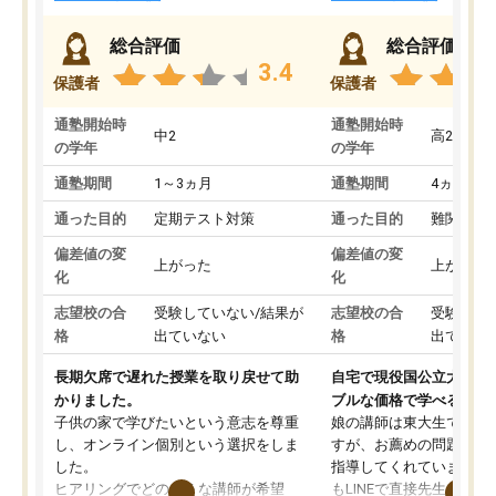
総合評価
総合評価
3.4
保護者
保護者
通塾開始時
通塾開始時
中2
高2
の学年
の学年
通塾期間
1～3ヵ月
通塾期間
4ヵ月～1
通った目的
定期テスト対策
通った目的
難関私立
偏差値の変
偏差値の変
上がった
上がった
化
化
志望校の合
受験していない/結果が
志望校の合
受験して
格
出ていない
格
出ていな
長期欠席で遅れた授業を取り戻せて助
自宅で現役国公立大学生
かりました。
ブルな価格で学べる
子供の家で学びたいという意志を尊重
娘の講師は東大生では無
し、オンライン個別という選択をしま
すが、お薦めの問題集や
した。
指導してくれています。2
ヒアリングでどのような講師が希望
もLINEで直接先生に質問