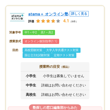
atama＋ オンライン塾
詳しく見る
4.1
評価
（9件）
対象学年
中1～中2
高1～高2
授業形式
オンライン個別指導(1:1)
目的
高校受験対策
大学入学共通テスト対策
国公立2次試験対策
定期テスト対策
授業料の目安
（税込）
小学生
小学生は募集していません
中学生
詳細はお問い合わせください
高校生
詳細はお問い合わせください
塾探しの窓口編集部からみた