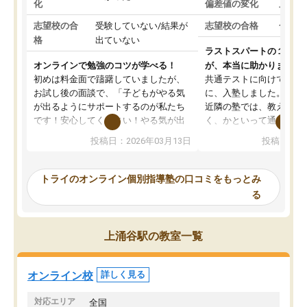
化
偏差値の変化
上がっ
志望校の合
受験していない/結果が
志望校の合格
合格し
格
出ていない
ラストスパートの１か月
オンラインで勉強のコツが学べる！
が、本当に助かりました
初めは料金面で躊躇していましたが、
共通テストに向けての追
お試し後の面談で、「子どもがやる気
に、入塾しました。田舎
が出るようにサポートするのが私たち
近隣の塾では、教えても
です！安心してください！やる気が出
く、かといって通うには
ないのは私たち講師の責任です」と言
が、トライならオンライ
投稿日：2026年03月13日
投稿日：20
ってくださり、確かに！と考えて、思
可能なので本当に助かり
い切って入塾しました。英語が苦手だ
テストの内容重視でした
ったんですが、学生の先生から学ぶこ
らないところをピンポイ
トライのオンライン個別指導塾の口コミをもっとみ
とで、勉強のコツみたいなものをつか
頂いて、とてもわかりや
る
み、徐々に成績が上がったらいいなと
していました。一生を左
思っていました。何が今足りないのか
スト、多少お金がかかっ
を的確に指導いただき、子どももびっ
思い切って入塾してよか
上涌谷駅の教室一覧
くりするほど楽しんでやる気を持って
塾を受けています。狙い通り、少しず
つ成績も上がり、苦手意識も無くなっ
オンライン校
詳しく見る
てきたので、さらに苦手な数学も追加
でお願いしました。来年の高校受験に
対応エリア
全国