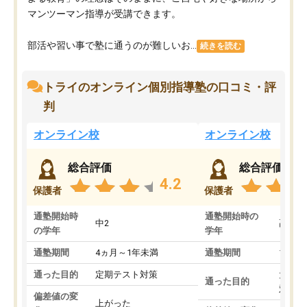
マンツーマン指導が受講できます。
部活や習い事で塾に通うのが難しいお...
続きを読む
トライのオンライン個別指導塾の口コミ・評
判
オンライン校
オンライン校
総合評価
総合評価
4.2
保護者
保護者
通塾開始時
通塾開始時の
中2
高3
の学年
学年
通塾期間
4ヵ月～1年未満
通塾期間
1～3
通った目的
定期テスト対策
大学入
通った目的
対策
偏差値の変
上がった