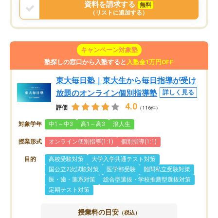
資料を請求する
無料
（リストに追加する）
キャンペーン対象塾
塾探しの窓口から入塾すると
入塾金1万円OFF
東大毎日塾｜東大生から毎日指導が受け
放題のオンライン個別指導塾
詳しく見る
4.0
評価
（116件）
対象学年
中1～中3
高1～高3
浪人生
授業形式
オンライン個別指導(1:1)
個別指導(1:1)
目的
高校受験対策
大学入学共通テスト対策
国公立2次試験対策
医学部受験
難関私立受験対策
医・歯・薬系対策
総合型選抜・学校推薦型選抜対策
定期テスト対策
授業料の目安
（税込）