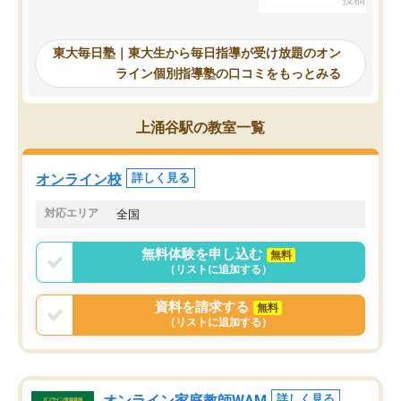
を踏まえ、浪人が決まった際に勉強計
画を考えてもらえる塾を探した結果、
東大毎日塾にたどり着きました。学習
東大毎日塾｜東大生から毎日指導が受け放題のオン
の長期計画や日々の勉強のやり方につ
ライン個別指導塾の口コミをもっとみる
いて客観的なアドバイスをいただけた
ので、自信をもって受験勉強を進める
ことができました。自分のように勉強
上涌谷駅の教室一覧
のやり方や進捗管理で苦労している方
には特におすすめしたい塾です。
オンライン校
詳しく見る
対応エリア
全国
無料体験を申し込む
無料
（リストに追加する）
資料を請求する
無料
（リストに追加する）
オンライン家庭教師WAM
詳しく見る