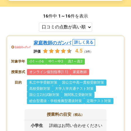
16
件中
1～16
件を表示
家庭教師のガンバ
詳しく見る
4.5
評価
（3件）
対象学年
小1～小6
中1～中3
高1～高3
授業形式
オンライン個別指導(1:1)
家庭教師
目的
私立中学受験対策
国公立中高一貫校受験対策
高校受験対策
大学入学共通テスト対策
国公立2次試験対策
難関私立受験対策
総合型選抜・学校推薦型選抜対策
定期テスト対策
授業料の目安
（税込）
小学生
詳細はお問い合わせください