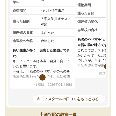
学年
通塾期間
通塾期間
4ヵ月～1年未満
通った目的
大学入学共通テスト
通った目的
偏差値の変化
対策
志望校の合格
偏差値の変化
上がった
勉強のやり方を1から教
志望校の合格
合格した
自習の強い味方です。
これまではテスト前に何
良い先生が多く、充実した勉強ができ
か分からず、ただ机に座
た。
でしたが、キミノスクー
キミノスクールは本当に自分に合って
らは自習の質が劇的に変
いたと思います。
先生が毎日何をすべきか
一番は、「勉強のやり方」そのものを
投稿日：20
を明確にしてくれるので
徹底的に教わったことです。単に知識
ずに学習に取り組めるよ
を詰め込むのではなく、自学自習の習
投稿日：2026年04月16日
が一番の収穫です。
慣が身につくよう並走してくれるの
授業で教えてもらうとい
で、通塾日以外も机に向かうのが苦で
の仕方をコーチングして
はなくなりました。
キミノスクールの口コミをもっとみる
ルなので、家での学習習
身につきました。結果と
講師の方との距離も近く、親身なコー
た英語の偏差値が10以上
チングのおかげで、停滞期もモチベー
上涌谷駅の教室一覧