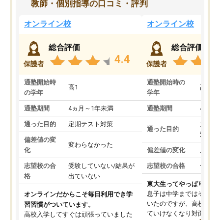
教師・個別指導の口コミ・評判
オンライン校
オンライン校
総合評価
総合評価
4.4
保護者
保護者
通塾開始時
通塾開始時の
高1
高3
の学年
学年
通塾期間
4ヵ月～1年未満
通塾期間
4ヵ月
通った目的
定期テスト対策
大学入
通った目的
対策
偏差値の変
変わらなかった
化
偏差値の変化
上がっ
志望校の合
受験していない/結果が
志望校の合格
合格し
格
出ていない
東大生ってやっぱりすご
息子は中学まではそこそ
オンラインだからこそ毎日利用でき学
いたのですが、高校に入
習習慣がついています。
ていけなくなり対面の塾
高校入学してすぐは頑張っていました