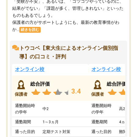
「受験が不安」、あるいは、「コツコツやっているのに、
結果がでない」「課題が多く、管理しきれない」といった
ものもあるでしょう。
保護者の方がサポートしようにも、最新の教育事情がわ
か...
続きを読む
トウコベ【東大生によるオンライン個別指
導】の口コミ・評判
オンライン校
オンライン校
総合評価
総合評価
3.4
保護者
保護者
通塾開始時
通塾開始時
中2
高2
の学年
の学年
通塾期間
1～3ヵ月
通塾期間
4ヵ月～1
通った目的
定期テスト対策
通った目的
難関私立