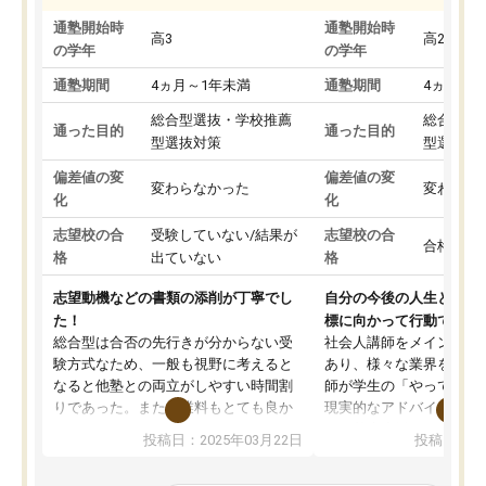
通塾開始時
通塾開始時
高3
高2
の学年
の学年
通塾期間
4ヵ月～1年未満
通塾期間
4ヵ月～1
総合型選抜・学校推薦
総合型選
通った目的
通った目的
型選抜対策
型選抜対
偏差値の変
偏差値の変
変わらなかった
変わらな
化
化
志望校の合
受験していない/結果が
志望校の合
合格した
格
出ていない
格
志望動機などの書類の添削が丁寧でし
自分の今後の人生と真剣
た！
標に向かって行動できる
総合型は合否の先行きが分からない受
社会人講師をメインとし
験方式なため、一般も視野に考えると
あり、様々な業界を経験
なると他塾との両立がしやすい時間割
師が学生の「やってみた
りであった。また授業料もとても良か
現実的なアドバイスを行
った。
す。基本応援ベースなの
投稿日：2025年03月22日
投稿日：20
総合型の多くの塾は大学生が見ること
分野について学生知識で
が多いが、はたらく部総合型コースは
い部分まで深ぼる事が出