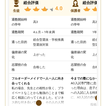
総合評価
総合評価
4.0
生徒
保護者
通塾開始時
通塾開始時
高3
高2
の学年
の学年
通塾期間
4ヵ月～1年未満
通塾期間
1年以上
総合型選抜・学校推薦
総合型選
通った目的
通った目的
型選抜対策
型選抜対
偏差値の変
偏差値の変
上がった
上がった
化
化
志望校の合
志望校の合
合格した
合格した
格
格
フルオーダーメイドで一人一人に向き
今までの塾になかったA
AO入試専門塾に息子を
合ってくれる
った理由は、息子が高校
私の場合、先生との相性が良く、プラ
への入試に入る時期に差
イベートなことから勉強のことまで幅
に、AO入試の存在を息
広く相談にのってくれました。ビジネ
してもその制度で合格し
ス的な付き合いでなく、その人の人間
投稿日：20