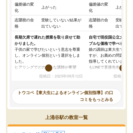
偏差値の変
偏差値の変
上がった
上がった
化
化
志望校の合
受験していない/結果が
志望校の合
受験して
格
出ていない
格
出ていな
長期欠席で遅れた授業を取り戻せて助
自宅で現役国公立大学生
かりました。
ブルな価格で学べる
子供の家で学びたいという意志を尊重
娘の講師は東大生では無
し、オンライン個別という選択をしま
すが、お薦めの問題集や
した。
指導してくれています。2
ヒアリングでどのような講師が希望
もLINEで直接先生に質問
か、オプションは付帯するかなど選ぶ
教科でも)。受講科目や
投稿日：2025年09月12日
投稿日：20
事が出来ました。
めれるので、個人に合っ
講師とのマッチング後講師との初回ミ
ると思います。カリキュ
ーティングを行い、その講師で良いか
いなのがあり(有料)、受
トウコベ【東大生によるオンライン個別指導】の口
他の講師を希望するか子供との相性も
ことをどんなスケジュー
コミをもっとみる
見てから講師を決定する事ができま
くか相談したのですが、
す。
ち期待したものではなく
うちの子は、初回面談の講師の方で決
内容でした。それでも明
上涌谷駅の教室一覧
定しました。
やる気も出ましたし、苦
くなってきたようなので
オンラインツールを使用した単語帳の
お願いして良かったと思