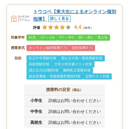
トウコベ【東大生によるオンライン個別
指導】
詳しく見る
4.4
評価
（38件）
対象学年
幼児
小1～小6
中1～中3
高1～高3
浪人生
授業形式
オンライン個別指導(1:1)
個別指導(1:1)
目的
私立中学受験対策
国公立中高一貫校受験対策
高校受験対策
大学入学共通テスト対策
国公立2次試験対策
難関私立受験対策
総合型選抜・学校推薦型選抜対策
定期テスト対策
授業料の目安
（税込）
小学生
詳細はお問い合わせください
中学生
詳細はお問い合わせください
高校生
詳細はお問い合わせください