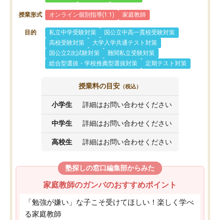
授業形式
オンライン個別指導(1:1)
家庭教師
目的
私立中学受験対策
国公立中高一貫校受験対策
高校受験対策
大学入学共通テスト対策
国公立2次試験対策
難関私立受験対策
総合型選抜・学校推薦型選抜対策
定期テスト対策
授業料の目安
（税込）
小学生
詳細はお問い合わせください
中学生
詳細はお問い合わせください
高校生
詳細はお問い合わせください
塾探しの窓口編集部からみた
家庭教師のガンバのおすすめポイント
「勉強が嫌い」な子こそ受けてほしい！楽しく学べ
る家庭教師