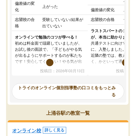
対策
偏差値の変
上がった
化
偏差値の変化
上がっ
志望校の合
受験していない/結果が
志望校の合格
合格し
格
出ていない
ラストスパートの１か月
オンラインで勉強のコツが学べる！
が、本当に助かりました
初めは料金面で躊躇していましたが、
共通テストに向けての追
お試し後の面談で、「子どもがやる気
に、入塾しました。田舎
が出るようにサポートするのが私たち
近隣の塾では、教えても
です！安心してください！やる気が出
く、かといって通うには
ないのは私たち講師の責任です」と言
が、トライならオンライ
投稿日：2026年03月13日
投稿日：20
ってくださり、確かに！と考えて、思
可能なので本当に助かり
い切って入塾しました。英語が苦手だ
テストの内容重視でした
ったんですが、学生の先生から学ぶこ
らないところをピンポイ
トライのオンライン個別指導塾の口コミをもっとみ
とで、勉強のコツみたいなものをつか
頂いて、とてもわかりや
る
み、徐々に成績が上がったらいいなと
していました。一生を左
思っていました。何が今足りないのか
スト、多少お金がかかっ
を的確に指導いただき、子どももびっ
思い切って入塾してよか
上涌谷駅の教室一覧
くりするほど楽しんでやる気を持って
塾を受けています。狙い通り、少しず
つ成績も上がり、苦手意識も無くなっ
オンライン校
詳しく見る
てきたので、さらに苦手な数学も追加