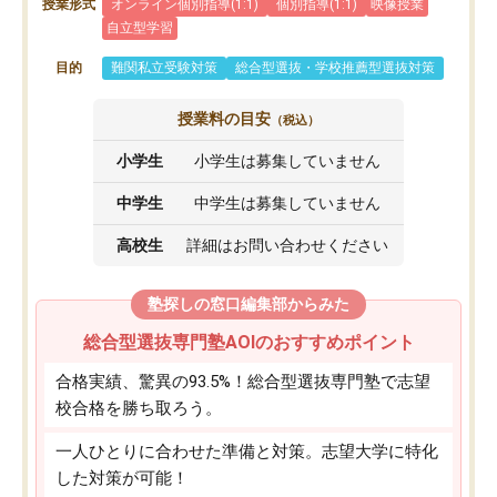
授業形式
オンライン個別指導(1:1)
個別指導(1:1)
映像授業
自立型学習
目的
難関私立受験対策
総合型選抜・学校推薦型選抜対策
授業料の目安
（税込）
小学生
小学生は募集していません
中学生
中学生は募集していません
高校生
詳細はお問い合わせください
塾探しの窓口編集部からみた
総合型選抜専門塾AOIのおすすめポイント
合格実績、驚異の93.5%！総合型選抜専門塾で志望
校合格を勝ち取ろう。
一人ひとりに合わせた準備と対策。志望大学に特化
した対策が可能！