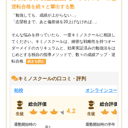
逆転合格を続々と輩出する塾
「勉強しても、成績が上がらない…」
「志望校まで、あと偏差値を20上げなければ…」
そんな悩みを持っていたら、一度キミノスクールに相談し
てください。キミノスクールは、緻密な戦略性を持つオー
ダーメイドのカリキュラムと、効果実証済みの勉強法をは
じめとする独自の指導メソッドで、数々の成績アップ・逆
転合格...
続きを読む
キミノスクールの口コミ・評判
柏校
オンラインコース
総合評価
総合評価
4.2
生徒
生徒
通塾開始時の
通塾開始時の学年
中
高1