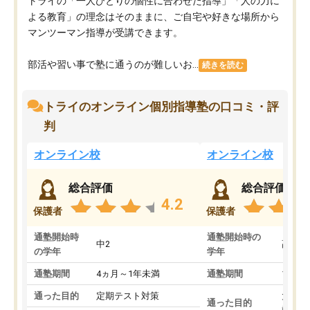
トライの「一人ひとりの個性に合わせた指導」「人の力に
よる教育」の理念はそのままに、ご自宅や好きな場所から
マンツーマン指導が受講できます。
部活や習い事で塾に通うのが難しいお...
続きを読む
トライのオンライン個別指導塾の口コミ・評
判
オンライン校
オンライン校
総合評価
総合評価
4.2
保護者
保護者
通塾開始時
通塾開始時の
中2
高3
の学年
学年
通塾期間
4ヵ月～1年未満
通塾期間
1～3
通った目的
定期テスト対策
大学入
通った目的