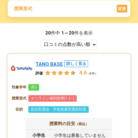
授業形式
変更
20
件中
1～20
件を表示
TANQ BASE
詳しく見る
4.6
評価
（8件）
対象学年
高3
授業形式
オンライン個別指導(1:2~)
目的
総合型選抜・学校推薦型選抜対策
授業料の目安
（税込）
小学生
小学生は募集していません