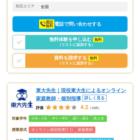
でお願いしました。来年の高校受験に
対応エリア
全国
向けて頑張っています。
通話
電話で問い合わせする
無料
無料体験を申し込む
無料
（リストに追加する）
資料を請求する
無料
（リストに追加する）
東大先生｜現役東大生によるオンライン
家庭教師・個別指導
詳しく見る
4.2
評価
（10件）
対象学年
小4～小6
中1～中3
高1～高3
浪人生
授業形式
オンライン個別指導(1:1)
家庭教師