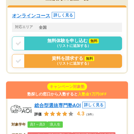
していた公立高校に無事
ションを維持できました。「やらされ
た。自分から学ぶ姿勢を
る勉強」から「目標のための勉強」へ
たい家庭には本当におす
意識が変わったことが、目標校への合
オンラインコース
詳しく見る
思います。
格に繋がったと思います。
対応エリア
全国
無料体験を申し込む
無料
（リストに追加する）
資料を請求する
無料
（リストに追加する）
キャンペーン対象塾
塾探しの窓口から入塾すると
入塾金1万円OFF
総合型選抜専門塾AOI
詳しく見る
4.3
評価
（3件）
対象学年
高1～高3
浪人生