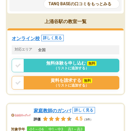
大学生の目だけでなく、数人の大人に
総合型選抜対策として志
TANQ BASEの口コミをもっとみる
も目を通して頂ける。そのため多くの
接・小論文などの技術指
意見を聞くことができ、より良いもの
ション内容になっていま
を推敲することが可能だ。
選抜を通して将来自分が
上涌谷駅の教室一覧
どの人も優しく、親身に接してくださ
のかといった人生設計・
るのでやる気も出て、良かったで
を社会人として働いてい
す！！
に考える事が出来る環境
オンライン校
詳しく見る
番の魅力だと思います。
い事が何もない所から社
対応エリア
全国
ポートを受け、学びたい
標を見つける事が出来ま
無料体験を申し込む
無料
（リストに追加する）
資料を請求する
無料
（リストに追加する）
家庭教師のガンバ
詳しく見る
4.5
評価
（3件）
対象学年
小1～小6
中1～中3
高1～高3