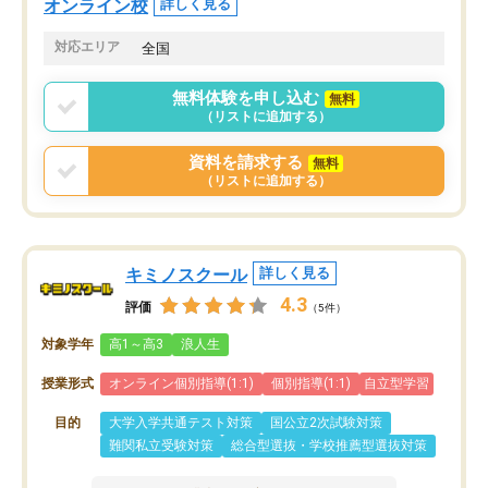
オンライン校
詳しく見る
共有があり宿題もそちらで出される形
も合わなければチェンジ
でした。
娘は3科目ともずっと同
対応エリア
全国
2ヶ月で担当講師の方がお辞めになると
言う事で講師変更の申し出があり、あ
無料体験を申し込む
無料
まりに短期での変更だった為、塾に通
（リストに追加する）
う事にして退会しました。遅れも取り
戻せ、授業内容や講師の方は良かった
資料を請求する
無料
と思います。
（リストに追加する）
キミノスクール
詳しく見る
4.3
評価
（5件）
対象学年
高1～高3
浪人生
授業形式
オンライン個別指導(1:1)
個別指導(1:1)
自立型学習
目的
大学入学共通テスト対策
国公立2次試験対策
難関私立受験対策
総合型選抜・学校推薦型選抜対策