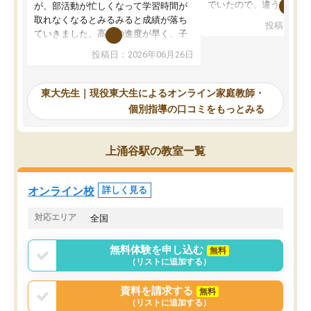
でいたので、違うアプロ
が、部活動が忙しくなって学習時間が
考えて入りました。地元
取れなくなるとみるみると成績が落ち
投稿日：20
で、当初は模試でD判定
ていきました。高校の進度が早く、子
していたのですが、やは
供も家に帰って勉強の話すると嫌な反
投稿日：2026年06月26日
験勉強に詳しく、先生か
応を示します。東大先生にお願いして
受け合格できました。ま
からは効率的な計画を先生が立ててく
自習室が毎日使えていつ
れるので、親としても安心です。毎日
東大先生｜現役東大生によるオンライン家庭教師・
るのが心強かったようで
使える自習室とかもあり、わからない
個別指導の口コミをもっとみる
謝です。
ところがあれば先生が回答してくれる
のも重宝しています。
上涌谷駅の教室一覧
オンライン校
詳しく見る
対応エリア
全国
無料体験を申し込む
無料
（リストに追加する）
資料を請求する
無料
（リストに追加する）