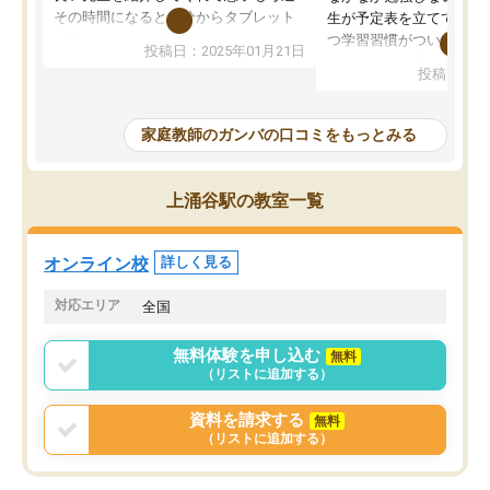
その時間になると自分からタブレット
生が予定表を立ててくれ
を開いてzoomを繋げるようになりまし
つ学習習慣がついてきま
投稿日：2025年01月21日
た！5科目なんでもOKなのもとても気
オンラインで週に一度の
投稿日：20
に入っています
指導が無い日も予定表に
成績もだいぶ下の方でしたが、通い始
したり、LINEでわから
めて1年ほどだった今では平均点以上の
問できるのでとても助か
家庭教師のガンバの口コミをもっとみる
科目が増えてきました！あと1年受験ま
であるので無料の週末教室を使用しな
がら頑張って欲しいと思います！
上涌谷駅の教室一覧
オンライン校
詳しく見る
対応エリア
全国
無料体験を申し込む
無料
（リストに追加する）
資料を請求する
無料
（リストに追加する）