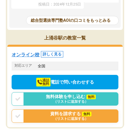
たことから、AOIに入塾
性までを適切に把握し、むきあってい
投稿日：2024年12月25日
思いました。
るなぁと強く感じることできました。
AOIでは、カウンセリン
また、他の先生の意見も聞いてみたい
で、AO入試を改めて知
と相談すると、他の先生も紹介してく
総合型選抜専門塾AOIの口コミをもっとみる
それに対しての具体的な
ださり、客観的なアドバイスもいただ
ことでした。更に子供の
くことができました（志望理由・自己
る適正等についても詳し
PR等の添削において）。そして、なに
上涌谷駅の教室一覧
でき、メンターの方々も
より自習室が解放されている点がよか
けてらっしゃいますので
ったです。友達と好きな時間に自習
せることができました。
し、お互いを高めあえる環境がありま
オンライン校
詳しく見る
した。
対応エリア
全国
通話
電話で問い合わせする
無料
無料体験を申し込む
無料
（リストに追加する）
資料を請求する
無料
（リストに追加する）