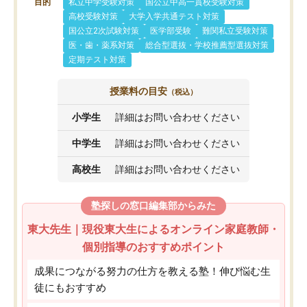
目的
私立中学受験対策
国公立中高一貫校受験対策
高校受験対策
大学入学共通テスト対策
国公立2次試験対策
医学部受験
難関私立受験対策
医・歯・薬系対策
総合型選抜・学校推薦型選抜対策
定期テスト対策
授業料の目安
（税込）
小学生
詳細はお問い合わせください
中学生
詳細はお問い合わせください
高校生
詳細はお問い合わせください
塾探しの窓口編集部からみた
東大先生｜現役東大生によるオンライン家庭教師・
個別指導のおすすめポイント
成果につながる努力の仕方を教える塾！伸び悩む生
徒にもおすすめ