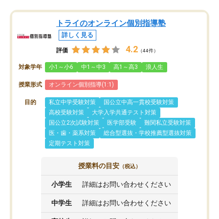
トライのオンライン個別指導塾
詳しく見る
4.2
評価
（44件）
対象学年
小1～小6
中1～中3
高1～高3
浪人生
授業形式
オンライン個別指導(1:1)
目的
私立中学受験対策
国公立中高一貫校受験対策
高校受験対策
大学入学共通テスト対策
国公立2次試験対策
医学部受験
難関私立受験対策
医・歯・薬系対策
総合型選抜・学校推薦型選抜対策
定期テスト対策
授業料の目安
（税込）
小学生
詳細はお問い合わせください
中学生
詳細はお問い合わせください