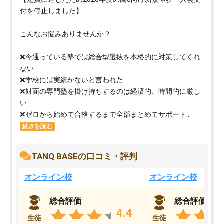
付を停止しました】
こんなお悩みありませんか？
❌今通っている塾では総合型選抜を本格的に対策してくれ
ない
❌学校には実績がないと言われた
❌対面の専門塾を掛け持ちするのは経済的、時間的に厳し
い
❌ゼロから始めて合格するまで全部まとめてサポート...
続きを読む
TANQ BASEの口コミ・評判
オンライン校
オンライン校
総合評価
総合評価
4.4
生徒
生徒