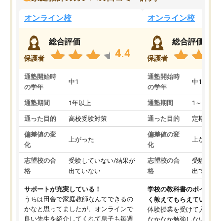
オンライン校
オンライン校
総合評価
総合評価
4.4
保護者
保護者
通塾開始時
通塾開始時
中1
中1
の学年
の学年
通塾期間
1年以上
通塾期間
1～3ヵ月
通った目的
高校受験対策
通った目的
定期テス
偏差値の変
偏差値の変
上がった
上がった
化
化
志望校の合
受験していない/結果が
志望校の合
受験して
格
出ていない
格
出ていな
サポートが充実している！
学校の教科書のポイント
うちは田舎で家庭教師なんてできるの
く教えてもらえている
かなと思ってましたが、オンラインで
体験授業を受けて入塾し
良い先生を紹介してくれて息子も毎週
なかなか勉強しない息子