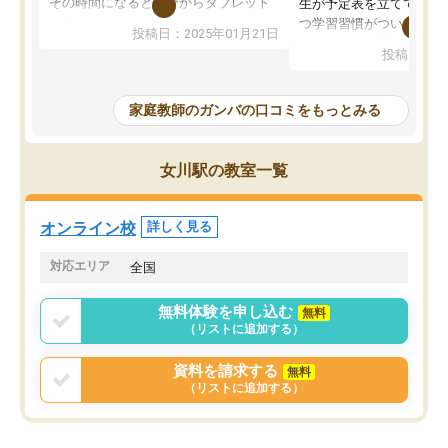
その時間になると自分からタブレット
生が予定表を立ててくれ
を開いてzoomを繋げるようになりまし
つ学習習慣がついてきま
投稿日：2025年01月21日
た！5科目なんでもOKなのもとても気
オンラインで週に一度の
投稿日：20
に入っています
指導が無い日も予定表に
成績もだいぶ下の方でしたが、通い始
したり、LINEでわから
めて1年ほどだった今では平均点以上の
問できるのでとても助か
家庭教師のガンバの口コミをもっとみる
科目が増えてきました！あと1年受験ま
であるので無料の週末教室を使用しな
がら頑張って欲しいと思います！
女川駅の教室一覧
オンライン校
詳しく見る
対応エリア
全国
無料体験を申し込む
無料
（リストに追加する）
資料を請求する
無料
（リストに追加する）