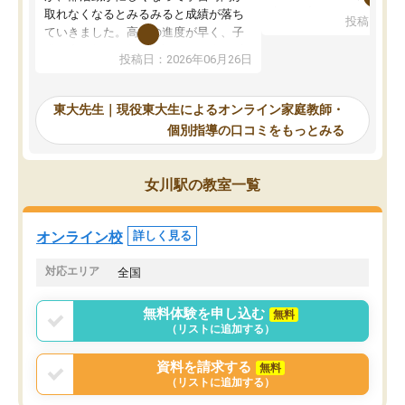
考えて入りました。地元
取れなくなるとみるみると成績が落ち
投稿日：20
で、当初は模試でD判定
ていきました。高校の進度が早く、子
していたのですが、やは
供も家に帰って勉強の話すると嫌な反
投稿日：2026年06月26日
験勉強に詳しく、先生か
応を示します。東大先生にお願いして
受け合格できました。ま
からは効率的な計画を先生が立ててく
自習室が毎日使えていつ
れるので、親としても安心です。毎日
東大先生｜現役東大生によるオンライン家庭教師・
るのが心強かったようで
使える自習室とかもあり、わからない
個別指導の口コミをもっとみる
謝です。
ところがあれば先生が回答してくれる
のも重宝しています。
女川駅の教室一覧
オンライン校
詳しく見る
対応エリア
全国
無料体験を申し込む
無料
（リストに追加する）
資料を請求する
無料
（リストに追加する）