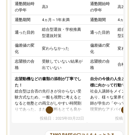
通塾開始時
通塾開始時
高3
高2
の学年
の学年
通塾期間
4ヵ月～1年未満
通塾期間
4ヵ月～1
総合型選抜・学校推薦
総合型選
通った目的
通った目的
型選抜対策
型選抜対
偏差値の変
偏差値の変
変わらなかった
変わらな
化
化
志望校の合
受験していない/結果が
志望校の合
合格した
格
出ていない
格
志望動機などの書類の添削が丁寧でし
自分の今後の人生と真剣
た！
標に向かって行動できる
総合型は合否の先行きが分からない受
社会人講師をメインとし
験方式なため、一般も視野に考えると
あり、様々な業界を経験
なると他塾との両立がしやすい時間割
師が学生の「やってみた
りであった。また授業料もとても良か
現実的なアドバイスを行
った。
す。基本応援ベースなの
投稿日：2025年03月22日
投稿日：20
総合型の多くの塾は大学生が見ること
分野について学生知識で
が多いが、はたらく部総合型コースは
い部分まで深ぼる事が出
大学生の目だけでなく、数人の大人に
総合型選抜対策として志