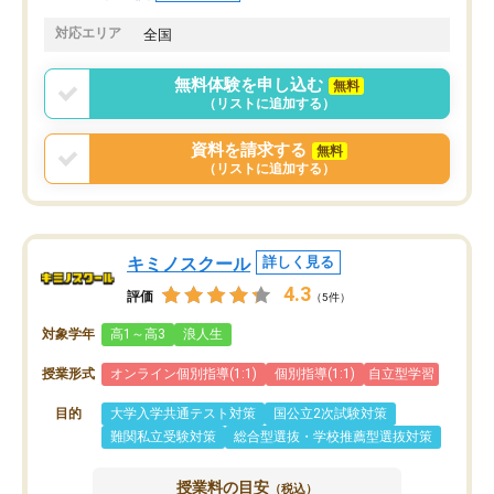
共有があり宿題もそちらで出される形
も合わなければチェンジ
でした。
娘は3科目ともずっと同
対応エリア
全国
2ヶ月で担当講師の方がお辞めになると
言う事で講師変更の申し出があり、あ
無料体験を申し込む
無料
まりに短期での変更だった為、塾に通
（リストに追加する）
う事にして退会しました。遅れも取り
戻せ、授業内容や講師の方は良かった
資料を請求する
無料
と思います。
（リストに追加する）
キミノスクール
詳しく見る
4.3
評価
（5件）
対象学年
高1～高3
浪人生
授業形式
オンライン個別指導(1:1)
個別指導(1:1)
自立型学習
目的
大学入学共通テスト対策
国公立2次試験対策
難関私立受験対策
総合型選抜・学校推薦型選抜対策
授業料の目安
（税込）