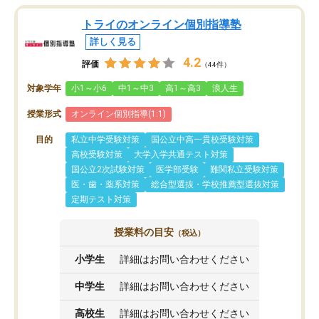
トライのオンライン個別指導塾
詳しく見る
4.2
評価
（44件）
対象学年
小1～小6
中1～中3
高1～高3
浪人生
授業形式
オンライン個別指導(1:1)
目的
私立中学受験対策
国公立中高一貫校受験対策
高校受験対策
大学入学共通テスト対策
国公立2次試験対策
医学部受験
難関私立受験対策
医・歯・薬系対策
総合型選抜・学校推薦型選抜対策
定期テスト対策
授業料の目安
（税込）
小学生
詳細はお問い合わせください
中学生
詳細はお問い合わせください
高校生
詳細はお問い合わせください