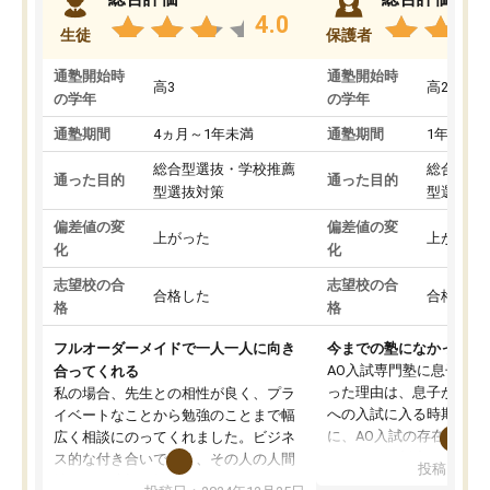
4.0
生徒
保護者
通塾開始時
通塾開始時
高3
高2
の学年
の学年
通塾期間
4ヵ月～1年未満
通塾期間
1年以上
総合型選抜・学校推薦
総合型選
通った目的
通った目的
型選抜対策
型選抜対
偏差値の変
偏差値の変
上がった
上がった
化
化
志望校の合
志望校の合
合格した
合格した
格
格
フルオーダーメイドで一人一人に向き
今までの塾になかったA
AO入試専門塾に息子を
合ってくれる
った理由は、息子が高校
私の場合、先生との相性が良く、プラ
への入試に入る時期に差
イベートなことから勉強のことまで幅
に、AO入試の存在を息
広く相談にのってくれました。ビジネ
してもその制度で合格し
ス的な付き合いでなく、その人の人間
投稿日：20
たことから、AOIに入塾
性までを適切に把握し、むきあってい