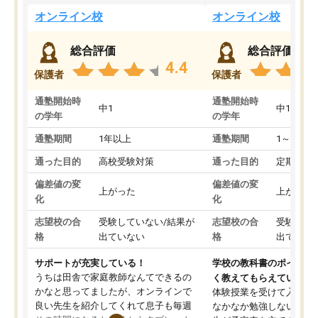
オンライン校
オンライン校
総合評価
総合評価
4.4
保護者
保護者
通塾開始時
通塾開始時
中1
中1
の学年
の学年
通塾期間
1年以上
通塾期間
1～3ヵ月
通った目的
高校受験対策
通った目的
定期テス
偏差値の変
偏差値の変
上がった
上がった
化
化
志望校の合
受験していない/結果が
志望校の合
受験して
格
出ていない
格
出ていな
サポートが充実している！
学校の教科書のポイント
うちは田舎で家庭教師なんてできるの
く教えてもらえている
かなと思ってましたが、オンラインで
体験授業を受けて入塾し
良い先生を紹介してくれて息子も毎週
なかなか勉強しない息子