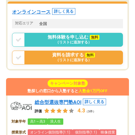
た。自分から学ぶ姿勢を
る勉強」から「目標のための勉強」へ
たい家庭には本当におす
意識が変わったことが、目標校への合
オンラインコース
詳しく見る
思います。
格に繋がったと思います。
対応エリア
全国
無料体験を申し込む
無料
（リストに追加する）
資料を請求する
無料
（リストに追加する）
キャンペーン対象塾
塾探しの窓口から入塾すると
入塾金1万円OFF
総合型選抜専門塾AOI
詳しく見る
4.3
評価
（3件）
対象学年
高1～高3
浪人生
授業形式
オンライン個別指導(1:1)
個別指導(1:1)
映像授業