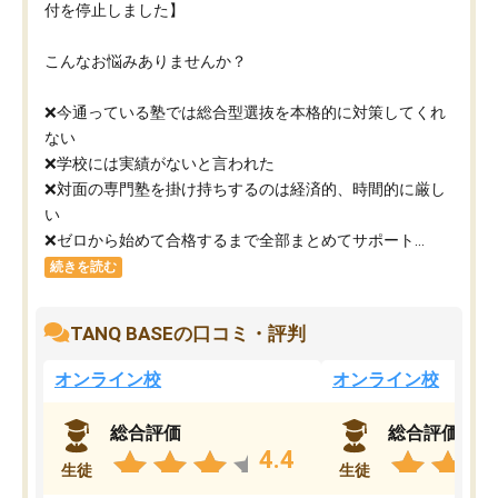
付を停止しました】
こんなお悩みありませんか？
❌今通っている塾では総合型選抜を本格的に対策してくれ
ない
❌学校には実績がないと言われた
❌対面の専門塾を掛け持ちするのは経済的、時間的に厳し
い
❌ゼロから始めて合格するまで全部まとめてサポート...
続きを読む
TANQ BASEの口コミ・評判
オンライン校
オンライン校
総合評価
総合評価
4.4
生徒
生徒