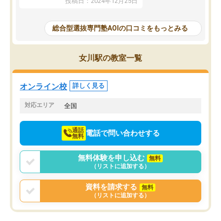
投稿日：2024年12月25日
思いました。
るなぁと強く感じることできました。
AOIでは、カウンセリン
また、他の先生の意見も聞いてみたい
で、AO入試を改めて知
と相談すると、他の先生も紹介してく
総合型選抜専門塾AOIの口コミをもっとみる
それに対しての具体的な
ださり、客観的なアドバイスもいただ
ことでした。更に子供の
くことができました（志望理由・自己
る適正等についても詳し
PR等の添削において）。そして、なに
女川駅の教室一覧
でき、メンターの方々も
より自習室が解放されている点がよか
けてらっしゃいますので
ったです。友達と好きな時間に自習
せることができました。
し、お互いを高めあえる環境がありま
オンライン校
詳しく見る
した。
対応エリア
全国
通話
電話で問い合わせする
無料
無料体験を申し込む
無料
（リストに追加する）
資料を請求する
無料
（リストに追加する）