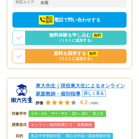
でお願いしました。来年の高校受験に
対応エリア
全国
向けて頑張っています。
通話
電話で問い合わせする
無料
無料体験を申し込む
無料
（リストに追加する）
資料を請求する
無料
（リストに追加する）
東大先生｜現役東大生によるオンライン
家庭教師・個別指導
詳しく見る
4.2
評価
（10件）
対象学年
小4～小6
中1～中3
高1～高3
浪人生
授業形式
オンライン個別指導(1:1)
家庭教師
目的
私立中学受験対策
国公立中高一貫校受験対策