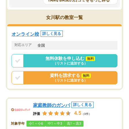
TANQ BASEの口コミをもっとみる
も目を通して頂ける。そのため多くの
接・小論文などの技術指
意見を聞くことができ、より良いもの
ション内容になっていま
を推敲することが可能だ。
選抜を通して将来自分が
女川駅の教室一覧
どの人も優しく、親身に接してくださ
のかといった人生設計・
るのでやる気も出て、良かったで
を社会人として働いてい
す！！
に考える事が出来る環境
オンライン校
詳しく見る
番の魅力だと思います。
い事が何もない所から社
対応エリア
全国
ポートを受け、学びたい
標を見つける事が出来ま
無料体験を申し込む
無料
（リストに追加する）
資料を請求する
無料
（リストに追加する）
家庭教師のガンバ
詳しく見る
4.5
評価
（3件）
対象学年
小1～小6
中1～中3
高1～高3