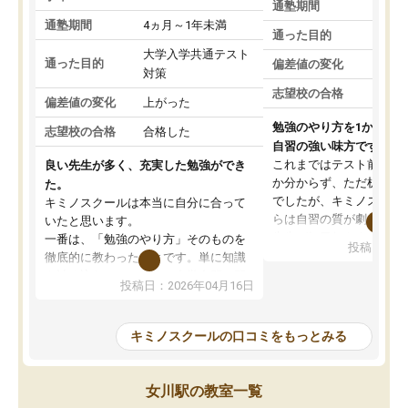
通塾期間
通塾期間
4ヵ月～1年未満
通った目的
大学入学共通テスト
通った目的
偏差値の変化
対策
志望校の合格
偏差値の変化
上がった
勉強のやり方を1から教
志望校の合格
合格した
自習の強い味方です。
これまではテスト前に何
良い先生が多く、充実した勉強ができ
か分からず、ただ机に座
た。
でしたが、キミノスクー
キミノスクールは本当に自分に合って
らは自習の質が劇的に変
いたと思います。
先生が毎日何をすべきか
一番は、「勉強のやり方」そのものを
投稿日：20
を明確にしてくれるので
徹底的に教わったことです。単に知識
ずに学習に取り組めるよ
を詰め込むのではなく、自学自習の習
投稿日：2026年04月16日
が一番の収穫です。
慣が身につくよう並走してくれるの
授業で教えてもらうとい
で、通塾日以外も机に向かうのが苦で
の仕方をコーチングして
はなくなりました。
キミノスクールの口コミをもっとみる
ルなので、家での学習習
身につきました。結果と
講師の方との距離も近く、親身なコー
た英語の偏差値が10以上
チングのおかげで、停滞期もモチベー
女川駅の教室一覧
していた公立高校に無事
ションを維持できました。「やらされ