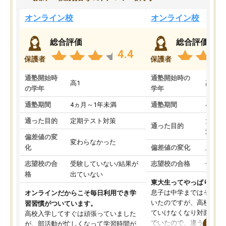
オンライン校
オンライン校
総合評価
総合評価
4.4
保護者
保護者
通塾開始時
通塾開始時の
高1
高3
の学年
学年
通塾期間
4ヵ月～1年未満
通塾期間
4ヵ月
通った目的
定期テスト対策
大学入
通った目的
対策
偏差値の変
変わらなかった
化
偏差値の変化
上がっ
志望校の合
受験していない/結果が
志望校の合格
合格し
格
出ていない
東大生ってやっぱりすご
息子は中学まではそこそ
オンラインだからこそ毎日利用でき学
いたのですが、高校に入
習習慣がついています。
ていけなくなり対面の塾
高校入学してすぐは頑張っていました
でいたので、違うアプロ
が、部活動が忙しくなって学習時間が