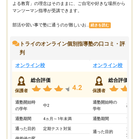
よる教育」の理念はそのままに、ご自宅や好きな場所から
マンツーマン指導が受講できます。
部活や習い事で塾に通うのが難しいお...
続きを読む
トライのオンライン個別指導塾の口コミ・評
判
オンライン校
オンライン校
総合評価
総合評価
4.2
保護者
保護者
通塾開始時
通塾開始時の
中2
高3
の学年
学年
通塾期間
4ヵ月～1年未満
通塾期間
1～3
通った目的
定期テスト対策
大学入
通った目的
対策
偏差値の変