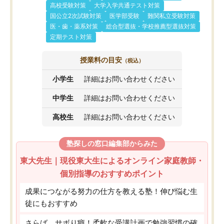
高校受験対策
大学入学共通テスト対策
国公立2次試験対策
医学部受験
難関私立受験対策
医・歯・薬系対策
総合型選抜・学校推薦型選抜対策
定期テスト対策
授業料の目安
（税込）
小学生
詳細はお問い合わせください
中学生
詳細はお問い合わせください
高校生
詳細はお問い合わせください
塾探しの窓口編集部からみた
東大先生｜現役東大生によるオンライン家庭教師・
個別指導のおすすめポイント
成果につながる努力の仕方を教える塾！伸び悩む生
徒にもおすすめ
さらば、サボり癖！柔軟な受講計画で勉強習慣の確