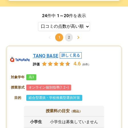
24
件中
1～20
件を表示
1
2
TANQ BASE
詳しく見る
4.6
評価
（8件）
対象学年
高3
授業形式
オンライン個別指導(1:2~)
目的
総合型選抜・学校推薦型選抜対策
授業料の目安
（税込）
小学生
小学生は募集していません