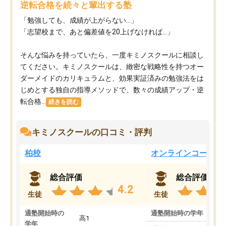
逆転合格を続々と輩出する塾
「勉強しても、成績が上がらない…」
「志望校まで、あと偏差値を20上げなければ…」
そんな悩みを持っていたら、一度キミノスクールに相談し
てください。キミノスクールは、緻密な戦略性を持つオー
ダーメイドのカリキュラムと、効果実証済みの勉強法をは
じめとする独自の指導メソッドで、数々の成績アップ・逆
転合格...
続きを読む
キミノスクールの口コミ・評判
柏校
オンラインコース
総合評価
総合評価
4.2
生徒
生徒
通塾開始時の
通塾開始時の学年
中
高1
学年