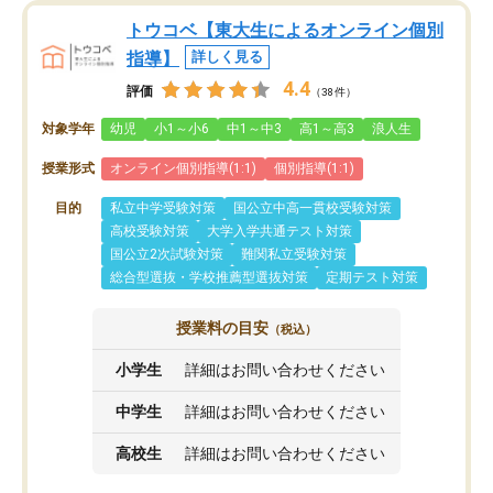
トウコベ【東大生によるオンライン個別
指導】
詳しく見る
4.4
評価
（38件）
対象学年
幼児
小1～小6
中1～中3
高1～高3
浪人生
授業形式
オンライン個別指導(1:1)
個別指導(1:1)
目的
私立中学受験対策
国公立中高一貫校受験対策
高校受験対策
大学入学共通テスト対策
国公立2次試験対策
難関私立受験対策
総合型選抜・学校推薦型選抜対策
定期テスト対策
授業料の目安
（税込）
小学生
詳細はお問い合わせください
中学生
詳細はお問い合わせください
高校生
詳細はお問い合わせください