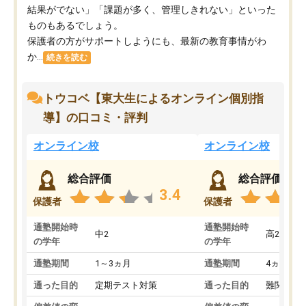
結果がでない」「課題が多く、管理しきれない」といった
ものもあるでしょう。
保護者の方がサポートしようにも、最新の教育事情がわ
か...
続きを読む
トウコベ【東大生によるオンライン個別指
導】の口コミ・評判
オンライン校
オンライン校
総合評価
総合評価
3.4
保護者
保護者
通塾開始時
通塾開始時
中2
高2
の学年
の学年
通塾期間
1～3ヵ月
通塾期間
4ヵ月～1
通った目的
定期テスト対策
通った目的
難関私立