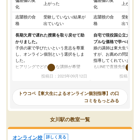
偏差値の変
偏差値の変
上がった
上がった
化
化
志望校の合
受験していない/結果が
志望校の合
受験して
格
出ていない
格
出ていな
長期欠席で遅れた授業を取り戻せて助
自宅で現役国公立大学生
かりました。
ブルな価格で学べる
子供の家で学びたいという意志を尊重
娘の講師は東大生では無
し、オンライン個別という選択をしま
すが、お薦めの問題集や
した。
指導してくれています。2
ヒアリングでどのような講師が希望
もLINEで直接先生に質問
か、オプションは付帯するかなど選ぶ
教科でも)。受講科目や
投稿日：2025年09月12日
投稿日：20
事が出来ました。
めれるので、個人に合っ
講師とのマッチング後講師との初回ミ
ると思います。カリキュ
ーティングを行い、その講師で良いか
いなのがあり(有料)、受
トウコベ【東大生によるオンライン個別指導】の口
他の講師を希望するか子供との相性も
ことをどんなスケジュー
コミをもっとみる
見てから講師を決定する事ができま
くか相談したのですが、
す。
ち期待したものではなく
うちの子は、初回面談の講師の方で決
内容でした。それでも明
女川駅の教室一覧
定しました。
やる気も出ましたし、苦
くなってきたようなので
オンラインツールを使用した単語帳の
お願いして良かったと思
オンライン校
詳しく見る