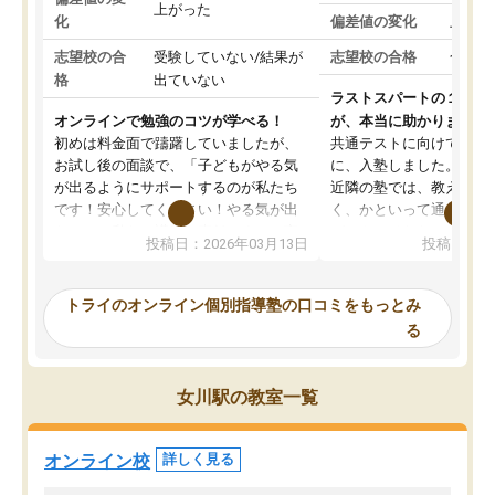
上がった
化
偏差値の変化
上がっ
志望校の合
受験していない/結果が
志望校の合格
合格し
格
出ていない
ラストスパートの１か月
オンラインで勉強のコツが学べる！
が、本当に助かりました
初めは料金面で躊躇していましたが、
共通テストに向けての追
お試し後の面談で、「子どもがやる気
に、入塾しました。田舎
が出るようにサポートするのが私たち
近隣の塾では、教えても
です！安心してください！やる気が出
く、かといって通うには
ないのは私たち講師の責任です」と言
が、トライならオンライ
投稿日：2026年03月13日
投稿日：20
ってくださり、確かに！と考えて、思
可能なので本当に助かり
い切って入塾しました。英語が苦手だ
テストの内容重視でした
ったんですが、学生の先生から学ぶこ
らないところをピンポイ
トライのオンライン個別指導塾の口コミをもっとみ
とで、勉強のコツみたいなものをつか
頂いて、とてもわかりや
る
み、徐々に成績が上がったらいいなと
していました。一生を左
思っていました。何が今足りないのか
スト、多少お金がかかっ
を的確に指導いただき、子どももびっ
思い切って入塾してよか
女川駅の教室一覧
くりするほど楽しんでやる気を持って
塾を受けています。狙い通り、少しず
つ成績も上がり、苦手意識も無くなっ
オンライン校
詳しく見る
てきたので、さらに苦手な数学も追加