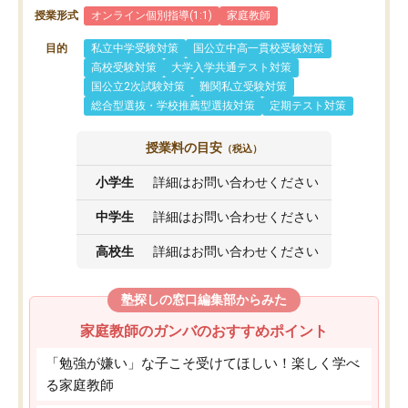
授業形式
オンライン個別指導(1:1)
家庭教師
目的
私立中学受験対策
国公立中高一貫校受験対策
高校受験対策
大学入学共通テスト対策
国公立2次試験対策
難関私立受験対策
総合型選抜・学校推薦型選抜対策
定期テスト対策
授業料の目安
（税込）
小学生
詳細はお問い合わせください
中学生
詳細はお問い合わせください
高校生
詳細はお問い合わせください
塾探しの窓口編集部からみた
家庭教師のガンバのおすすめポイント
「勉強が嫌い」な子こそ受けてほしい！楽しく学べ
る家庭教師