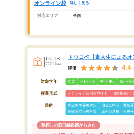
オンライン校
詳しく見る
対応エリア
全国
トウコベ【東大生によるオ
4.4
評価
対象学年
幼児
小1～小6
中1～中3
高1～高
授業形式
オンライン個別指導(1:1)
個別指導(1:1
目的
私立中学受験対策
国公立中高一貫校受
難関私立受験対策
総合型選抜・学校推
塾探しの窓口編集部からみた