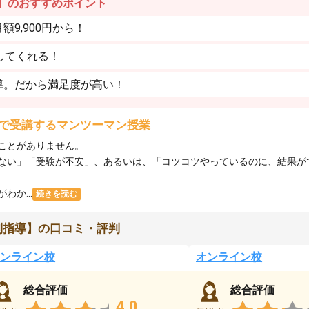
】のおすすめポイント
9,900円から！
してくれる！
導。だから満足度が高い！
で受講するマンツーマン授業
ことがありません。
ない」「受験が不安」、あるいは、「コツコツやっているのに、結果が
か...
続きを読む
別指導】の口コミ・評判
ンライン校
オンライン校
総合評価
総合評価
4.0