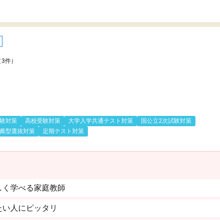
（3件）
験対策
高校受験対策
大学入学共通テスト対策
国公立2次試験対策
薦型選抜対策
定期テスト対策
しく学べる家庭教師
たい人にピッタリ