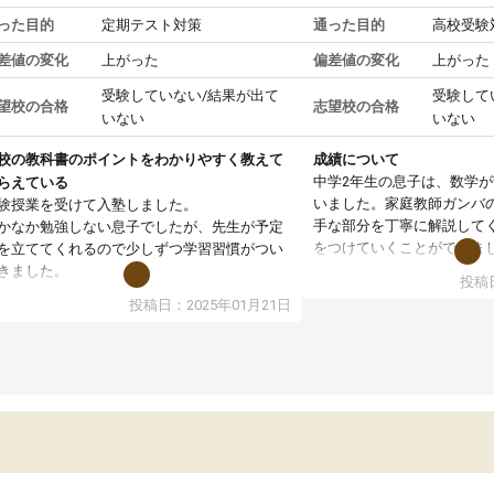
った目的
定期テスト対策
通った目的
高校受験
差値の変化
上がった
偏差値の変化
上がった
受験していない/結果が出て
受験して
望校の合格
志望校の合格
いない
いない
校の教科書のポイントをわかりやすく教えて
成績について
中学2年生の息子は、数学
らえている
いました。家庭教師ガンバ
験授業を受けて入塾しました。
手な部分を丁寧に解説して
かなか勉強しない息子でしたが、先生が予定
をつけていくことができま
を立ててくれるので少しずつ学習習慣がつい
期テストの成績が10点以上
きました。
投稿日
ても喜んでいます。
ンラインで週に一度の受講ですが、指導が無
投稿日：2025年01月21日
日も予定表に基づいて勉強したり、LINEでわ
らないところを質問できるのでとても助かっ
います。