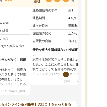
生徒
通塾開始時の学年
高3
通塾期間
4ヵ月～1年未満
1年未満
通った目的
難関私立受験対策
ト対策
偏差値の変化
上がった
かった
志望校の合格
合格した
いない/結果が出て
優秀な東大生講師陣なので信頼性や安心感が高
い
志望する難関私立大学に特化した準備をしたい
ュラムがなく、活用
と思い、ここに入塾しました。集団指導の予備
校ではどうしても自分の弱点や、志望校対策に
だけあって、指導力
マッチングしていないカリキュラムに不安を感
ラスラと解けて解説
じたからです。
庭教師ということ
投稿日：2024年02月19日
また受験のノウハウを蓄積している優秀な東大
せて指導してくれる
生講師陣をそろえていることや、完全オンライ
ラムがない。当方
：2025年08月08日
ン制というのも、ここを選んだ重要なポイント
るため、学校の教科
です。実際に入塾してみると、きめ細かいマン
な形で活用をさせて
ツーマン指導によって、自分の志望校にふさわ
間を使って進められる
よるオンライン個別指導】の口コミをもっとみる