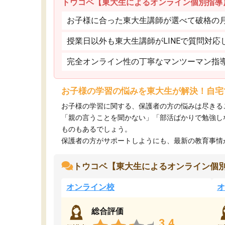
トウコベ【東大生によるオンライン個別指導
お子様に合った東大生講師が選べて破格の月額
授業日以外も東大生講師がLINEで質問対応
完全オンライン性の丁寧なマンツーマン指
お子様の学習の悩みを東大生が解決！自宅
お子様の学習に関する、保護者の方の悩みは尽きる
「親の言うことを聞かない」「部活ばかりで勉強し
ものもあるでしょう。
保護者の方がサポートしようにも、最新の教育事情がわ
トウコベ【東大生によるオンライン個
オンライン校
オ
総合評価
3.4