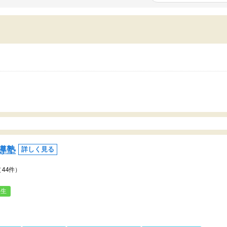
いまいち期待したものではなくふわっとした
範囲は限られており、それ
容でした。それでも明らかに本人のやる気も
進めて良いように思った。
ましたし、苦手科目が楽しくなってきたよう
りに高いため、有意義な利
ので、トウコベにお願いして良かったと思い
たが、大学生の先生からは
す。講師も合わなければチェンジできます
なく、上手い活用の仕方が
、娘は3科目ともずっと同じ先生です。
とした。学校の授業につい
いのかも。
導塾
詳しく見る
（44件）
人生