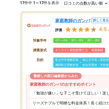
17
件中
1～17
件を表示
家庭教師のガンバ
詳しく見る
4.5
評価
対象学年
小1～小6
中1～中3
高1～高3
授業形式
オンライン個別指導(1:1)
家庭教師
目的
私立中学受験対策
国公立中高一貫校受
難関私立受験対策
総合型選抜・学校推
塾探しの窓口編集部からみた
家庭教師のガンバのおすすめポイント
「勉強が嫌い」な子こそ受けてほしい！楽
リーズナブルで明瞭な料金体系！長く続け