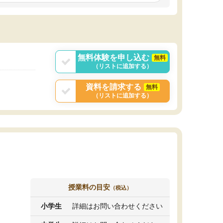
しいオリジナルのカリキュラムを提案してくれ
であれば自学自習で
ました。
1時間の代金がそれな
また24時間いつでもLINEで講師に相談できるの
用の仕方をしたかっ
で、深夜に家で勉強していて疑問や不安が生じ
これといった提案も
ても、直ぐに解消できたのは、大きなメリット
分からず辞めること
と感じました。
ていけない子にはい
無料体験を申し込む
無料
（リストに追加する）
資料を請求する
無料
（リストに追加する）
授業料の目安
（税込）
小学生
詳細はお問い合わせください