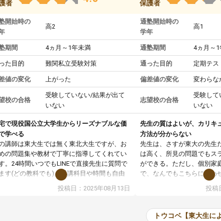
護者
保護者
塾開始時の
通塾開始時の
高2
高1
年
学年
塾期間
4ヵ月～1年未満
通塾期間
4ヵ月～
った目的
難関私立受験対策
通った目的
定期テス
差値の変化
上がった
偏差値の変化
変わらな
受験していない/結果が出て
受験して
望校の合格
志望校の合格
いない
いない
宅で現役国公立大学生からリーズナブルな価
先生の質はよいが、カリキ
で学べる
方法が分からない
の講師は東大生では無く東北大生ですが、お
先生は、さすが東大の先生
めの問題集や教材で丁寧に指導してくれてい
は高く、所見の問題でもス
す。24時間いつでもLINEで直接先生に質問で
ができる。ただし、個別家
ます(どの教科でも)。受講科目や時間も自由
で、なんでもこちらに合わ
決めれるので、個人に合った勉強ができると
のだが、具体的なカリキュ
投稿日：2025年08月13日
投稿日
います。カリキュラム相談みたいなのがあり
は、授業の先取り学習をす
有料)、受験までにどんなことをどんなスケジ
書を一緒に進めていくよう
ールでやっていくか相談したのですが、それ
いただいたが、1時間の時
トウコベ【東大生に