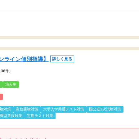
ンライン個別指導】
詳しく見る
（38件）
3
浪人生
)
験対策
高校受験対策
大学入学共通テスト対策
国公立2次試験対策
薦型選抜対策
定期テスト対策