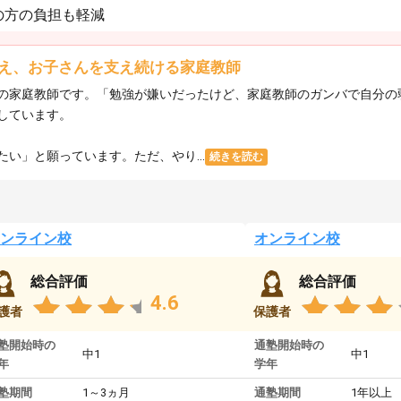
の方の負担も軽減
え、お子さんを支え続ける家庭教師
の家庭教師です。「勉強が嫌いだったけど、家庭教師のガンバで自分の
しています。
い」と願っています。ただ、やり...
続きを読む
ンライン校
オンライン校
総合評価
総合評価
4.6
護者
保護者
塾開始時の
通塾開始時の
中1
中1
年
学年
塾期間
1～3ヵ月
通塾期間
1年以上