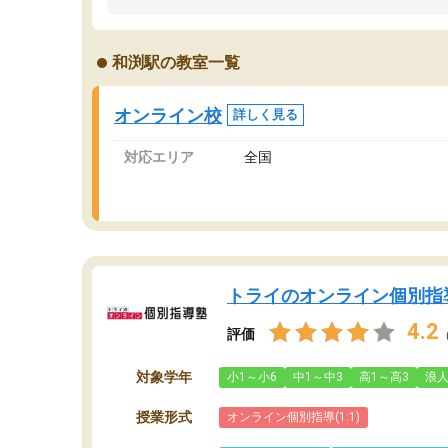
うちの子は、初回面談の講師の方で決定しまし
は
た。
内
出
和渕駅の教室一覧
オンラインツールを使用した単語帳の共有があ
な
り宿題もそちらで出される形でした。
ま
2ヶ月で担当講師の方がお辞めになると言う事で
が
オンライン校
詳しく見る
講師変更の申し出があり、あまりに短期での変
更だった為、塾に通う事にして退会しました。
対応エリア
全国
遅れも取り戻せ、授業内容や講師の方は良かっ
たと思います。
トライのオンライン個別指
4.2
評価
対象学年
小1～小6
中1～中3
高1～高3
浪
授業形式
オンライン個別指導(1:1)