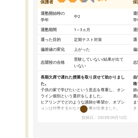
保護者
保
通塾開始時の
通
中2
学年
学
通塾期間
1～3ヵ月
通
通った目的
定期テスト対策
通
偏差値の変化
上がった
偏
受験していない/結果が出て
志望校の合格
志
いない
長期欠席で遅れた授業を取り戻せて助かりまし
自
た。
格
子供の家で学びたいという意志を尊重し、オン
娘
ライン個別という選択をしました。
薦
ヒアリングでどのような講師が希望か、オプシ
ま
ョンは付帯するかなど選ぶ事が出来ました。
き
講師とのマッチング後講師との初回ミーティン
に
投稿日：2025年09月12日
グを行い、その講師で良いか他の講師を希望す
思
るか子供との相性も見てから講師を決定する事
(
ができます。
ュ