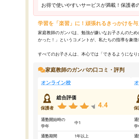
お得で使いやすいサービスが満載！保護者
学習を「楽習」に！頑張れるきっかけを与
家庭教師のガンバは、勉強が嫌いなお子さんのため
かった！」というコメントが、私たちの指導を象徴
すべてのお子さんは、本心では「できるようになりた
家庭教師のガンバの口コミ・評判
オンライン校
オ
総合評価
4.4
保護者
保
通塾開始時の
通
中1
学年
学
通塾期間
1年以上
通