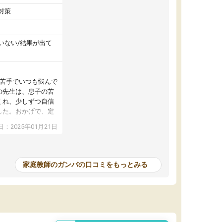
対策
いない/結果が出て
が苦手でいつも悩んで
の先生は、息子の苦
くれ、少しずつ自信
した。おかげで、定
アップし、本人もと
：2025年01月21日
家庭教師のガンバの口コミをもっとみる