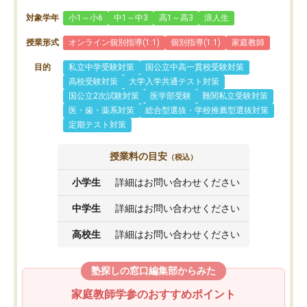
対象学年
小1～小6
中1～中3
高1～高3
浪人生
授業形式
オンライン個別指導(1:1)
個別指導(1:1)
家庭教師
目的
私立中学受験対策
国公立中高一貫校受験対策
高校受験対策
大学入学共通テスト対策
国公立2次試験対策
医学部受験
難関私立受験対策
医・歯・薬系対策
総合型選抜・学校推薦型選抜対策
定期テスト対策
授業料の目安
（税込）
小学生
詳細はお問い合わせください
中学生
詳細はお問い合わせください
高校生
詳細はお問い合わせください
塾探しの窓口編集部からみた
家庭教師学参のおすすめポイント