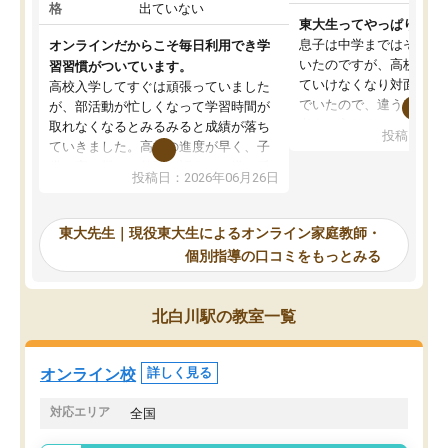
格
出ていない
東大生ってやっぱりすご
息子は中学まではそこそ
オンラインだからこそ毎日利用でき学
いたのですが、高校に入
習習慣がついています。
ていけなくなり対面の塾
高校入学してすぐは頑張っていました
でいたので、違うアプロ
が、部活動が忙しくなって学習時間が
考えて入りました。地元
取れなくなるとみるみると成績が落ち
投稿日：20
で、当初は模試でD判定
ていきました。高校の進度が早く、子
していたのですが、やは
供も家に帰って勉強の話すると嫌な反
投稿日：2026年06月26日
験勉強に詳しく、先生か
応を示します。東大先生にお願いして
受け合格できました。ま
からは効率的な計画を先生が立ててく
自習室が毎日使えていつ
れるので、親としても安心です。毎日
東大先生｜現役東大生によるオンライン家庭教師・
るのが心強かったようで
使える自習室とかもあり、わからない
個別指導の口コミをもっとみる
謝です。
ところがあれば先生が回答してくれる
のも重宝しています。
北白川駅の教室一覧
オンライン校
詳しく見る
対応エリア
全国