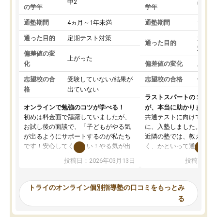
中2
高3
の学年
学年
通塾期間
4ヵ月～1年未満
通塾期間
1～3
通った目的
定期テスト対策
大学入
通った目的
対策
偏差値の変
上がった
化
偏差値の変化
上がっ
志望校の合
受験していない/結果が
志望校の合格
合格し
格
出ていない
ラストスパートの１か月
オンラインで勉強のコツが学べる！
が、本当に助かりました
初めは料金面で躊躇していましたが、
共通テストに向けての追
お試し後の面談で、「子どもがやる気
に、入塾しました。田舎
が出るようにサポートするのが私たち
近隣の塾では、教えても
です！安心してください！やる気が出
く、かといって通うには
ないのは私たち講師の責任です」と言
が、トライならオンライ
投稿日：2026年03月13日
投稿日：20
ってくださり、確かに！と考えて、思
可能なので本当に助かり
い切って入塾しました。英語が苦手だ
テストの内容重視でした
ったんですが、学生の先生から学ぶこ
らないところをピンポイ
トライのオンライン個別指導塾の口コミをもっとみ
とで、勉強のコツみたいなものをつか
頂いて、とてもわかりや
る
み、徐々に成績が上がったらいいなと
していました。一生を左
思っていました。何が今足りないのか
スト、多少お金がかかっ