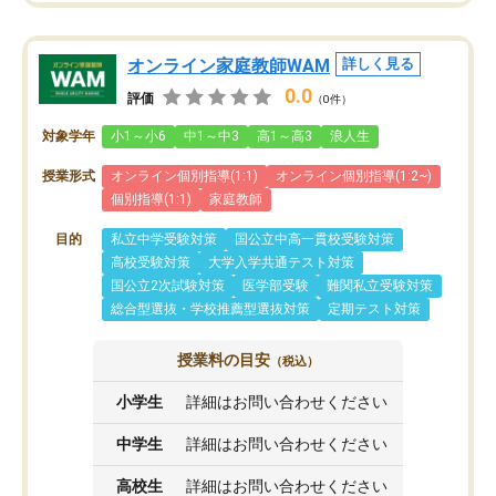
オンライン家庭教師WAM
詳しく見る
0.0
評価
（0件）
対象学年
小1～小6
中1～中3
高1～高3
浪人生
授業形式
オンライン個別指導(1:1)
オンライン個別指導(1:2~)
個別指導(1:1)
家庭教師
目的
私立中学受験対策
国公立中高一貫校受験対策
高校受験対策
大学入学共通テスト対策
国公立2次試験対策
医学部受験
難関私立受験対策
総合型選抜・学校推薦型選抜対策
定期テスト対策
授業料の目安
（税込）
小学生
詳細はお問い合わせください
中学生
詳細はお問い合わせください
高校生
詳細はお問い合わせください