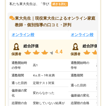
私たち東大先生は、「学び...
続きを読む
東大先生｜現役東大生によるオンライン家庭
教師・個別指導の口コミ・評判
オンライン校
オンライン校
総合評価
総合評価
4.4
保護者
保護者
通塾開始時
通塾開始時の
高1
高3
の学年
学年
通塾期間
4ヵ月～1年未満
通塾期間
4ヵ月
通った目的
定期テスト対策
大学入
通った目的
対策
偏差値の変
変わらなかった
化
偏差値の変化
上がっ
志望校の合
受験していない/結果が
志望校の合格
合格し