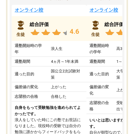
オンライン校
オンライン校
総合評価
総合評価
4.6
生徒
生徒
通塾開始時の学
通塾開始時
浪人生
高3
年
の学年
通塾期間
4ヵ月～1年未満
通塾期間
1～3ヵ月
国公立2次試験対
大学入学
通った目的
通った目的
策
策
偏差値の変化
上がった
偏差値の変
上がった
化
志望校の合格
合格した
志望校の合
受験して
自身をもって受験勉強を進められてよ
格
出ていな
かったです。
浪人をしていた時にこの塾でお世話に
いいとは思いますが、料
なりました。現役時の受験では自分の
す。
勉強に誰かからフィードバックをもら
自分が朝型なので、自習