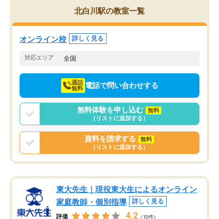
を的確に指導いただき、子どももびっ
思い切って入塾してよか
北白川駅の教室一覧
くりするほど楽しんでやる気を持って
塾を受けています。狙い通り、少しず
つ成績も上がり、苦手意識も無くなっ
オンライン校
詳しく見る
てきたので、さらに苦手な数学も追加
でお願いしました。来年の高校受験に
対応エリア
全国
向けて頑張っています。
通話
電話で問い合わせする
無料
無料体験を申し込む
無料
（リストに追加する）
資料を請求する
無料
（リストに追加する）
東大先生｜現役東大生によるオンライン
家庭教師・個別指導
詳しく見る
4.2
評価
（10件）