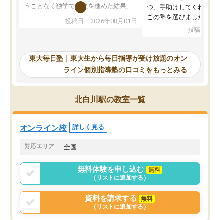
うことなく独学で勉強を進めた結果、
つ、手助けしてくれる設
入試本番に地歴の学習が間に合わず不
この塾を選びました。
投稿日：2026年08月01日
合格となってしまいました。その経験
投稿日：20
を踏まえ、浪人が決まった際に勉強計
画を考えてもらえる塾を探した結果、
東大毎日塾にたどり着きました。学習
東大毎日塾｜東大生から毎日指導が受け放題のオン
の長期計画や日々の勉強のやり方につ
ライン個別指導塾の口コミをもっとみる
いて客観的なアドバイスをいただけた
ので、自信をもって受験勉強を進める
ことができました。自分のように勉強
北白川駅の教室一覧
のやり方や進捗管理で苦労している方
には特におすすめしたい塾です。
オンライン校
詳しく見る
対応エリア
全国
無料体験を申し込む
無料
（リストに追加する）
資料を請求する
無料
（リストに追加する）