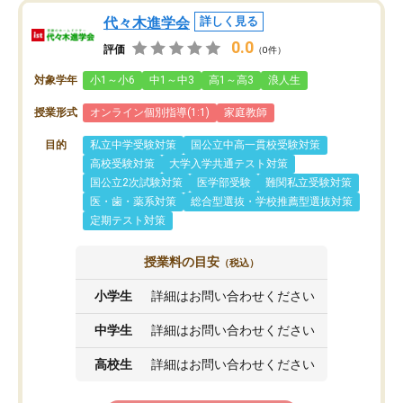
代々木進学会
詳しく見る
0.0
評価
（0件）
対象学年
小1～小6
中1～中3
高1～高3
浪人生
授業形式
オンライン個別指導(1:1)
家庭教師
目的
私立中学受験対策
国公立中高一貫校受験対策
高校受験対策
大学入学共通テスト対策
国公立2次試験対策
医学部受験
難関私立受験対策
医・歯・薬系対策
総合型選抜・学校推薦型選抜対策
定期テスト対策
授業料の目安
（税込）
小学生
詳細はお問い合わせください
中学生
詳細はお問い合わせください
高校生
詳細はお問い合わせください