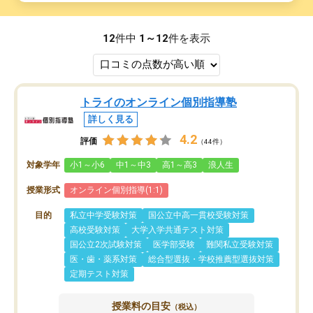
12
件中
1～12
件を表示
トライのオンライン個別指導塾
詳しく見る
4.2
評価
（44件）
対象学年
小1～小6
中1～中3
高1～高3
浪人生
授業形式
オンライン個別指導(1:1)
目的
私立中学受験対策
国公立中高一貫校受験対策
高校受験対策
大学入学共通テスト対策
国公立2次試験対策
医学部受験
難関私立受験対策
医・歯・薬系対策
総合型選抜・学校推薦型選抜対策
定期テスト対策
授業料の目安
（税込）