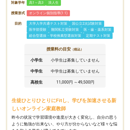
対象学年
高1～高3
浪人生
授業形式
オンライン個別指導(1:1)
目的
大学入学共通テスト対策
国公立2次試験対策
医学部受験
難関私立受験対策
医・歯・薬系対策
総合型選抜・学校推薦型選抜対策
定期テスト対策
授業料の目安
（税込）
小学生
小学生は募集していません
中学生
中学生は募集していません
高校生
11,000円 ～49,500円
生徒ひとりひとりにFitし、学びを加速させる新
しいオンライン家庭教師
昨今の状況で学習環境や進度が大きく変化し、自分の思う
ように勉強が出来ない、やり方が分からないなど様々な悩