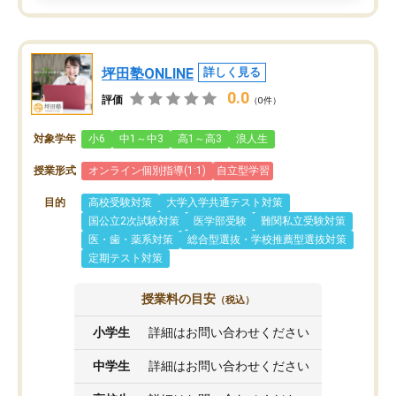
坪田塾ONLINE
詳しく見る
0.0
評価
（0件）
対象学年
小6
中1～中3
高1～高3
浪人生
授業形式
オンライン個別指導(1:1)
自立型学習
目的
高校受験対策
大学入学共通テスト対策
国公立2次試験対策
医学部受験
難関私立受験対策
医・歯・薬系対策
総合型選抜・学校推薦型選抜対策
定期テスト対策
授業料の目安
（税込）
小学生
詳細はお問い合わせください
中学生
詳細はお問い合わせください