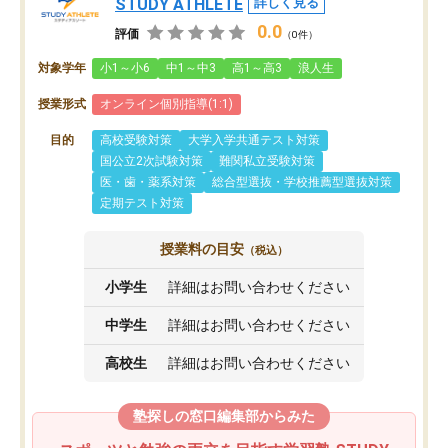
STUDY ATHLETE
詳しく見る
0.0
評価
（0件）
対象学年
小1～小6
中1～中3
高1～高3
浪人生
授業形式
オンライン個別指導(1:1)
目的
高校受験対策
大学入学共通テスト対策
国公立2次試験対策
難関私立受験対策
医・歯・薬系対策
総合型選抜・学校推薦型選抜対策
定期テスト対策
授業料の目安
（税込）
小学生
詳細はお問い合わせください
中学生
詳細はお問い合わせください
高校生
詳細はお問い合わせください
塾探しの窓口編集部からみた