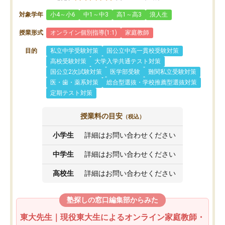
対象学年
小4～小6
中1～中3
高1～高3
浪人生
授業形式
オンライン個別指導(1:1)
家庭教師
目的
私立中学受験対策
国公立中高一貫校受験対策
高校受験対策
大学入学共通テスト対策
国公立2次試験対策
医学部受験
難関私立受験対策
医・歯・薬系対策
総合型選抜・学校推薦型選抜対策
定期テスト対策
授業料の目安
（税込）
小学生
詳細はお問い合わせください
中学生
詳細はお問い合わせください
高校生
詳細はお問い合わせください
塾探しの窓口編集部からみた
東大先生｜現役東大生によるオンライン家庭教師・