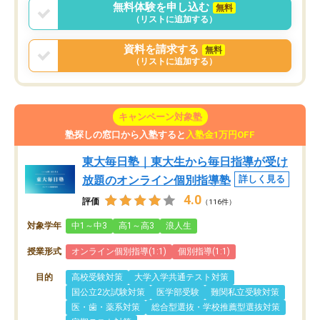
無料体験を申し込む
無料
（リストに追加する）
資料を請求する
無料
（リストに追加する）
キャンペーン対象塾
塾探しの窓口から入塾すると
入塾金1万円OFF
東大毎日塾｜東大生から毎日指導が受け
放題のオンライン個別指導塾
詳しく見る
4.0
評価
（116件）
対象学年
中1～中3
高1～高3
浪人生
授業形式
オンライン個別指導(1:1)
個別指導(1:1)
目的
高校受験対策
大学入学共通テスト対策
国公立2次試験対策
医学部受験
難関私立受験対策
医・歯・薬系対策
総合型選抜・学校推薦型選抜対策