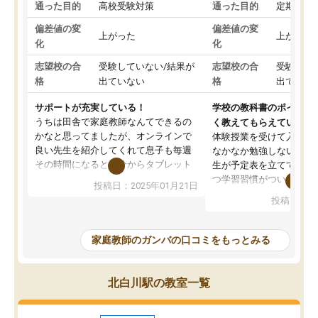
通った目的
高校受験対策
通った目的
定期テス
偏差値の変
偏差値の変
上がった
上がった
化
化
志望校の合
受験していない/結果が
志望校の合
受験して
格
出ていない
格
出ていな
サポートが充実している！
学校の教科書のポイント
うちは田舎で家庭教師なんてできるの
く教えてもらえている
かなと思ってましたが、オンラインで
体験授業を受けて入塾し
良い先生を紹介してくれて息子も毎週
なかなか勉強しない息子
その時間になると自分からタブレット
生が予定表を立ててくれ
を開いてzoomを繋げるようになりまし
つ学習習慣がついてきま
投稿日：2025年01月21日
た！5科目なんでもOKなのもとても気
オンラインで週に一度の
投稿日：20
に入っています
指導が無い日も予定表に
成績もだいぶ下の方でしたが、通い始
したり、LINEでわから
めて1年ほどだった今では平均点以上の
問できるのでとても助か
家庭教師のガンバの口コミをもっとみる
科目が増えてきました！あと1年受験ま
であるので無料の週末教室を使用しな
がら頑張って欲しいと思います！
北白川駅の教室一覧