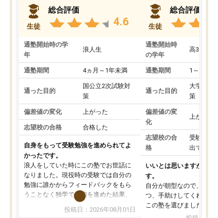
総合評価
総合評価
4.6
生徒
生徒
通塾開始時の学
通塾開始時
浪人生
高3
年
の学年
通塾期間
4ヵ月～1年未満
通塾期間
1～3ヵ月
国公立2次試験対
大学入学
通った目的
通った目的
策
策
偏差値の変化
上がった
偏差値の変
上がった
化
志望校の合格
合格した
志望校の合
受験して
自身をもって受験勉強を進められてよ
格
出ていな
かったです。
浪人をしていた時にこの塾でお世話に
いいとは思いますが、料
なりました。現役時の受験では自分の
す。
勉強に誰かからフィードバックをもら
自分が朝型なので、自習
うことなく独学で勉強を進めた結果、
つ、手助けしてくれる設
入試本番に地歴の学習が間に合わず不
この塾を選びました。
投稿日：2026年08月01日
合格となってしまいました。その経験
投稿日：20