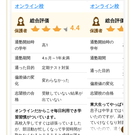
オンライン校
オンライン校
総合評価
総合評価
4.4
保護者
保護者
通塾開始時
通塾開始時の
高1
高3
の学年
学年
通塾期間
4ヵ月～1年未満
通塾期間
4ヵ月
通った目的
定期テスト対策
大学入
通った目的
対策
偏差値の変
変わらなかった
化
偏差値の変化
上がっ
志望校の合
受験していない/結果が
志望校の合格
合格し
格
出ていない
東大生ってやっぱりすご
息子は中学まではそこそ
オンラインだからこそ毎日利用でき学
いたのですが、高校に入
習習慣がついています。
ていけなくなり対面の塾
高校入学してすぐは頑張っていました
でいたので、違うアプロ
が、部活動が忙しくなって学習時間が
考えて入りました。地元