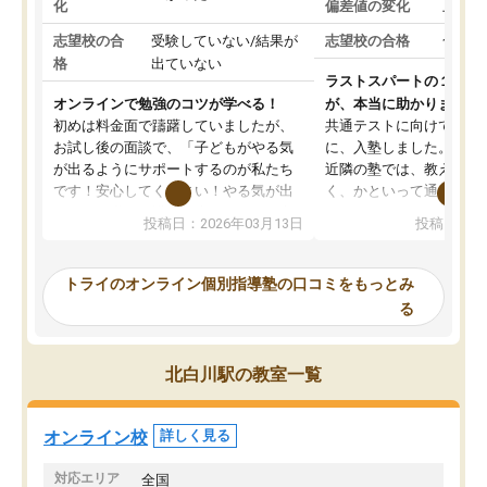
化
偏差値の変化
上がっ
志望校の合
受験していない/結果が
志望校の合格
合格し
格
出ていない
ラストスパートの１か月
オンラインで勉強のコツが学べる！
が、本当に助かりました
初めは料金面で躊躇していましたが、
共通テストに向けての追
お試し後の面談で、「子どもがやる気
に、入塾しました。田舎
が出るようにサポートするのが私たち
近隣の塾では、教えても
です！安心してください！やる気が出
く、かといって通うには
ないのは私たち講師の責任です」と言
が、トライならオンライ
投稿日：2026年03月13日
投稿日：20
ってくださり、確かに！と考えて、思
可能なので本当に助かり
い切って入塾しました。英語が苦手だ
テストの内容重視でした
ったんですが、学生の先生から学ぶこ
らないところをピンポイ
トライのオンライン個別指導塾の口コミをもっとみ
とで、勉強のコツみたいなものをつか
頂いて、とてもわかりや
る
み、徐々に成績が上がったらいいなと
していました。一生を左
思っていました。何が今足りないのか
スト、多少お金がかかっ
を的確に指導いただき、子どももびっ
思い切って入塾してよか
北白川駅の教室一覧
くりするほど楽しんでやる気を持って
塾を受けています。狙い通り、少しず
つ成績も上がり、苦手意識も無くなっ
オンライン校
詳しく見る
てきたので、さらに苦手な数学も追加
でお願いしました。来年の高校受験に
対応エリア
全国