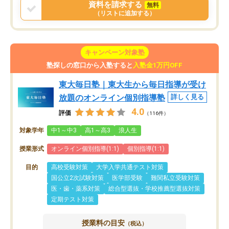
資料を請求する
無料
（リストに追加する）
キャンペーン対象塾
塾探しの窓口から入塾すると
入塾金1万円OFF
東大毎日塾｜東大生から毎日指導が受け
放題のオンライン個別指導塾
詳しく見る
4.0
評価
（116件）
対象学年
中1～中3
高1～高3
浪人生
授業形式
オンライン個別指導(1:1)
個別指導(1:1)
目的
高校受験対策
大学入学共通テスト対策
国公立2次試験対策
医学部受験
難関私立受験対策
医・歯・薬系対策
総合型選抜・学校推薦型選抜対策
定期テスト対策
授業料の目安
（税込）