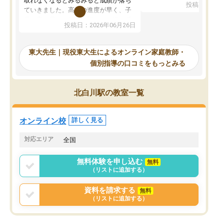
取れなくなるとみるみると成績が落ち
投稿日：20
で、当初は模試でD判定
ていきました。高校の進度が早く、子
していたのですが、やは
供も家に帰って勉強の話すると嫌な反
投稿日：2026年06月26日
験勉強に詳しく、先生か
応を示します。東大先生にお願いして
受け合格できました。ま
からは効率的な計画を先生が立ててく
自習室が毎日使えていつ
れるので、親としても安心です。毎日
東大先生｜現役東大生によるオンライン家庭教師・
るのが心強かったようで
使える自習室とかもあり、わからない
個別指導の口コミをもっとみる
謝です。
ところがあれば先生が回答してくれる
のも重宝しています。
北白川駅の教室一覧
オンライン校
詳しく見る
対応エリア
全国
無料体験を申し込む
無料
（リストに追加する）
資料を請求する
無料
（リストに追加する）