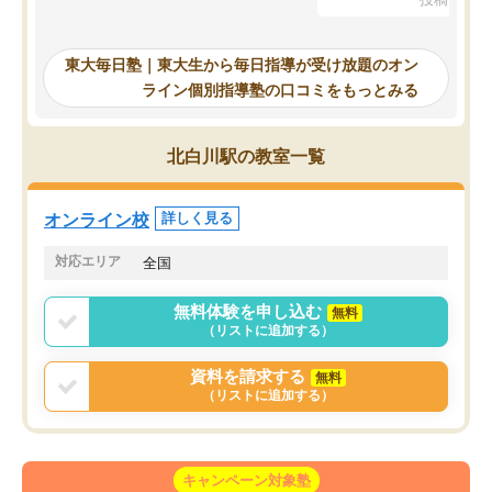
を踏まえ、浪人が決まった際に勉強計
画を考えてもらえる塾を探した結果、
東大毎日塾にたどり着きました。学習
東大毎日塾｜東大生から毎日指導が受け放題のオン
の長期計画や日々の勉強のやり方につ
ライン個別指導塾の口コミをもっとみる
いて客観的なアドバイスをいただけた
ので、自信をもって受験勉強を進める
ことができました。自分のように勉強
北白川駅の教室一覧
のやり方や進捗管理で苦労している方
には特におすすめしたい塾です。
オンライン校
詳しく見る
対応エリア
全国
無料体験を申し込む
無料
（リストに追加する）
資料を請求する
無料
（リストに追加する）
キャンペーン対象塾