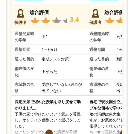
総合評価
総合評価
3.4
保護者
保護者
通塾開始時
通塾開始時
中2
高2
の学年
の学年
通塾期間
1～3ヵ月
通塾期間
4ヵ月～1
通った目的
定期テスト対策
通った目的
難関私立
偏差値の変
偏差値の変
上がった
上がった
化
化
志望校の合
受験していない/結果が
志望校の合
受験して
格
出ていない
格
出ていな
長期欠席で遅れた授業を取り戻せて助
自宅で現役国公立大学生
かりました。
ブルな価格で学べる
子供の家で学びたいという意志を尊重
娘の講師は東大生では無
し、オンライン個別という選択をしま
すが、お薦めの問題集や
した。
指導してくれています。2
ヒアリングでどのような講師が希望
もLINEで直接先生に質問