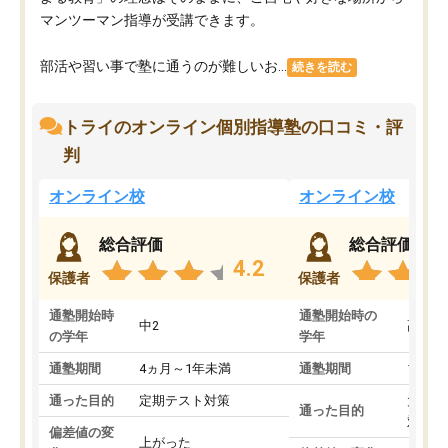
マンツーマン指導が受講できます。
部活や習い事で塾に通うのが難しいお...
続きを読む
トライのオンライン個別指導塾の口コミ・評
判
オンライン校
オンライン校
総合評価
総合評価
4.2
保護者
保護者
通塾開始時
通塾開始時の
中2
高3
の学年
学年
通塾期間
4ヵ月～1年未満
通塾期間
1～3
通った目的
定期テスト対策
大学入
通った目的
対策
偏差値の変
上がった