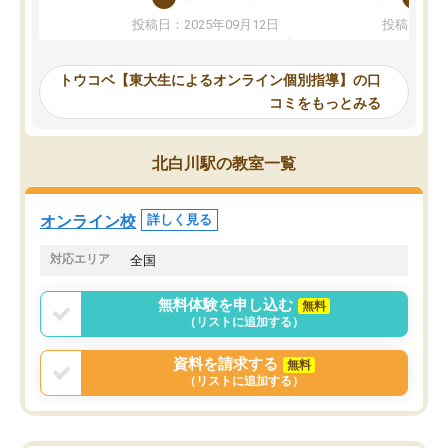
か、オプションは付帯するかなど選ぶ
教科でも)。受講科目や
投稿日：2025年09月12日
投稿日：20
事が出来ました。
めれるので、個人に合っ
講師とのマッチング後講師との初回ミ
ると思います。カリキュ
ーティングを行い、その講師で良いか
いなのがあり(有料)、受
トウコベ【東大生によるオンライン個別指導】の口
他の講師を希望するか子供との相性も
ことをどんなスケジュー
コミをもっとみる
見てから講師を決定する事ができま
くか相談したのですが、
す。
ち期待したものではなく
うちの子は、初回面談の講師の方で決
内容でした。それでも明
北白川駅の教室一覧
定しました。
やる気も出ましたし、苦
くなってきたようなので
オンラインツールを使用した単語帳の
お願いして良かったと思
オンライン校
詳しく見る
共有があり宿題もそちらで出される形
も合わなければチェンジ
でした。
娘は3科目ともずっと同
対応エリア
全国
2ヶ月で担当講師の方がお辞めになると
言う事で講師変更の申し出があり、あ
無料体験を申し込む
無料
まりに短期での変更だった為、塾に通
（リストに追加する）
う事にして退会しました。遅れも取り
戻せ、授業内容や講師の方は良かった
資料を請求する
無料
と思います。
（リストに追加する）