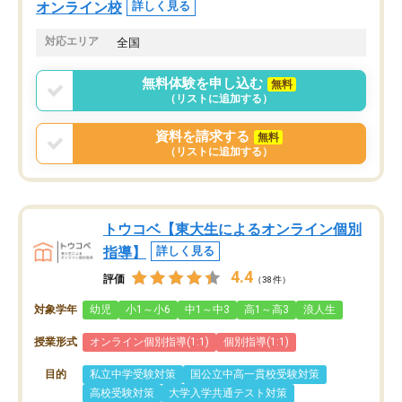
オンライン校
詳しく見る
対応エリア
全国
無料体験を申し込む
無料
（リストに追加する）
資料を請求する
無料
（リストに追加する）
トウコベ【東大生によるオンライン個別
指導】
詳しく見る
4.4
評価
（38件）
対象学年
幼児
小1～小6
中1～中3
高1～高3
浪人生
授業形式
オンライン個別指導(1:1)
個別指導(1:1)
目的
私立中学受験対策
国公立中高一貫校受験対策
高校受験対策
大学入学共通テスト対策