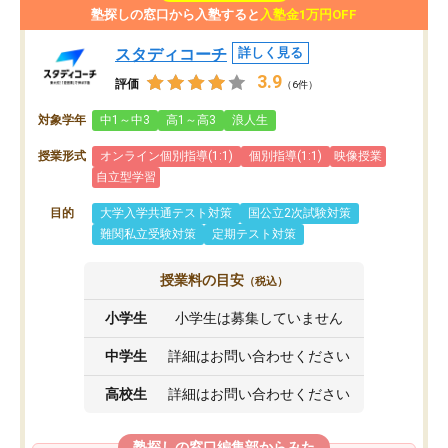
塾探しの窓口から入塾すると
入塾金1万円OFF
スタディコーチ
詳しく見る
3.9
評価
（6件）
対象学年
中1～中3
高1～高3
浪人生
授業形式
オンライン個別指導(1:1)
個別指導(1:1)
映像授業
自立型学習
目的
大学入学共通テスト対策
国公立2次試験対策
難関私立受験対策
定期テスト対策
授業料の目安
（税込）
小学生
小学生は募集していません
中学生
詳細はお問い合わせください
高校生
詳細はお問い合わせください
塾探しの窓口編集部からみた