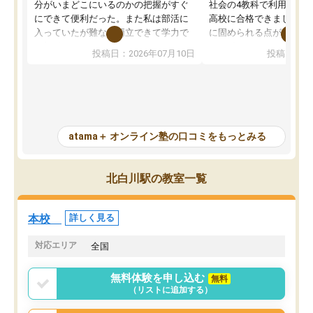
分がいまどこにいるのかの把握がすぐ
社会の4教科で利用し、偏
にできて便利だった。また私は部活に
高校に合格できました。
入っていたが難なく両立できて学力で
に固められる点が魅力で
も部活でも結果を残すことができてよ
れる「ウォームアップ」
投稿日：2026年07月10日
投稿日：20
かった。また問題演習の際に、自分が
項目のおかげで、手軽に
一度間違えた問題を繰り返し学習でき
せられます。何度も間違
たので苦手だった英語の克服につなが
「特訓」項目で徹底的に
った点もよかった。ただAIをアピール
め、苦手克服に非常に役
して活用するのは良かった点もあった
また、その日の勉強時間
が、自分で自分の管理ができない人に
元数が可視化されるので
atama＋ オンライン塾の口コミをもっとみる
とっては難しい部分もあるのではない
しながら意欲的に取り組
かと思った。
常に効果を実感している
になった現在も大学受験
北白川駅の教室一覧
して利用しており、自信
すめできる塾です。
本校
詳しく見る
対応エリア
全国
無料体験を申し込む
無料
（リストに追加する）