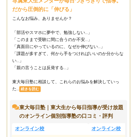
専属東大生メンターが毎日つきっきりで指導。
だから圧倒的に「伸びる」
こんなお悩み、ありませんか？
「部活やスマホに夢中で、勉強しない…」
「このままで受験に間に合うのか不安…」
「真面目にやっているのに、なぜか伸びない…」
「課題が多すぎて、何から手をつければいいのか分からな
い…」
「親の言うことは反発する…」
東大毎日塾に相談して、これらのお悩みを解決していっ
た...
続きを読む
東大毎日塾｜東大生から毎日指導が受け放題
のオンライン個別指導塾の口コミ・評判
オンライン校
オンライン校