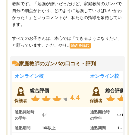
教師です。「勉強が嫌いだったけど、家庭教師のガンバで
自分の弱点がわかり、どのように勉強していけばいいかわ
かった！」というコメントが、私たちの指導を象徴してい
ます。
すべてのお子さんは、本心では「できるようになりたい」
と願っています。ただ、やり...
続きを読む
家庭教師のガンバの口コミ・評判
オンライン校
オンライン校
総合評価
総合評価
4.4
保護者
保護者
通塾開始時
通塾開始時
中1
中1
の学年
の学年
通塾期間
1年以上
通塾期間
1～3ヵ月