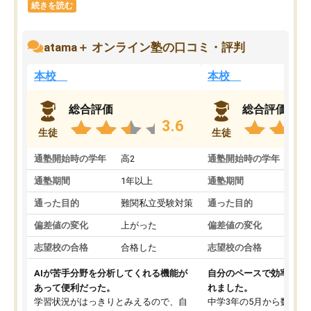
続きを読む
atama＋ オンライン塾の口コミ・評判
本校
本校
総合評価
総合評価
3.6
生徒
生徒
通塾開始時の学年
高2
通塾開始時の学年
中
通塾期間
1年以上
通塾期間
通った目的
難関私立受験対策
通った目的
偏差値の変化
上がった
偏差値の変化
志望校の合格
合格した
志望校の合格
AIが苦手分野を分析してくれる機能が
自分のペースで効率よく
あって便利だった。
れました。
学習状況がはっきりとみえるので、自
中学3年の5月から数学・