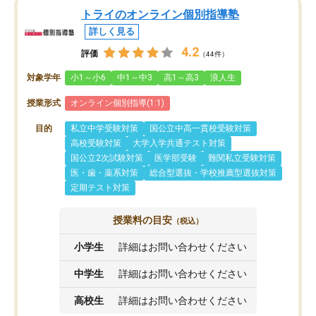
トライのオンライン個別指導塾
詳しく見る
4.2
評価
（44件）
対象学年
小1～小6
中1～中3
高1～高3
浪人生
授業形式
オンライン個別指導(1:1)
目的
私立中学受験対策
国公立中高一貫校受験対策
高校受験対策
大学入学共通テスト対策
国公立2次試験対策
医学部受験
難関私立受験対策
医・歯・薬系対策
総合型選抜・学校推薦型選抜対策
定期テスト対策
授業料の目安
（税込）
小学生
詳細はお問い合わせください
中学生
詳細はお問い合わせください
高校生
詳細はお問い合わせください