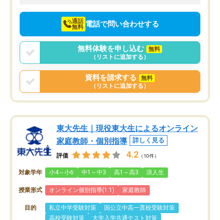
向けて頑張っています。
通話
電話で問い合わせする
無料
無料体験を申し込む
無料
（リストに追加する）
資料を請求する
無料
（リストに追加する）
東大先生｜現役東大生によるオンライン
家庭教師・個別指導
詳しく見る
4.2
評価
（10件）
対象学年
小4～小6
中1～中3
高1～高3
浪人生
授業形式
オンライン個別指導(1:1)
家庭教師
目的
私立中学受験対策
国公立中高一貫校受験対策
高校受験対策
大学入学共通テスト対策