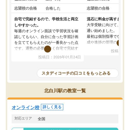
志望校の合格
合格した
志望校の合格
合格
自宅で完結するので、学校生活と両立
流石に料金が高すぎる
大学受験に向けて、高2
しやすかった。
通い始めました。
毎週のオンライン面談で学習状況を確
最初は個別指導でなく、
認してもらい、自分に合った学習計画
成や進捗の管理のみのコ
を立ててもらえたのが一番良かった点
ていましたが、あまり効
です。通塾の必要がなく自宅で完結す
投稿日：20
じ個別指導コースに変更
るため、学校や部活と両立しやすかっ
投稿日：2026年01月24日
講師には早稲田大学生の
たです。コーチが現役大学生で相談し
れましたが、はっきり言
やすく、勉強面だけでなく受験期の不
性が良くなかったです。
安も気軽に話せました。勉強習慣が身
スタディコーチの口コミをもっとみる
モチベーションが上がら
についたと感じています。また、チャ
にやめてしまいました。
ットで質問できるのも便利でした。一
追加で料金を払うことで
人では迷いがちだった受験勉強を、最
北白川駅の教室一覧
方に変更することも可能
後まで続けられたのはこの塾のおかげ
の方の予定が空いていな
だと思います。
そもそも月謝が高い塾な
オンライン校
詳しく見る
人には合わないと思いま
総合してあまりお勧めで
対応エリア
全国
りませんでした。
唯一、塾内の設備だけは