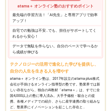
atama＋ オンライン塾のおすすめポイント
最先端の学習方法！「AI先生」と専用アプリで効率
アップ！
自宅での勉強は不安…でも、担任がサポートしてく
れるから安心！
データで無駄を作らない。自分のペースで学べるか
ら成績が伸びる
テクノロジーの活用で進化した学びを提供し、
自分の人生を生きる人を増やす
atama＋ オンライン塾は、2017年設立のatama plus株式
会社が手掛けるオンライン指導型の塾です。塾業界では新
しい存在ながら、独自のAI教材「atama＋」は、すでに全
国4,000以上の塾に導入済み。大手予備校・駿台との提
携、各種メディアでの紹介、さらに産学連携の取り組みな
ど、塾業界にイノベーションを起こした存在と...