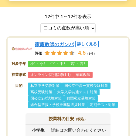
17
件中
1～17
件を表示
家庭教師のガンバ
詳しく見る
4.5
評価
（3件）
対象学年
小1～小6
中1～中3
高1～高3
授業形式
オンライン個別指導(1:1)
家庭教師
目的
私立中学受験対策
国公立中高一貫校受験対策
高校受験対策
大学入学共通テスト対策
国公立2次試験対策
難関私立受験対策
総合型選抜・学校推薦型選抜対策
定期テスト対策
授業料の目安
（税込）
小学生
詳細はお問い合わせください