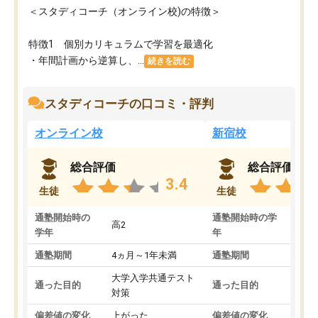
＜スタディコーチ（オンライン校)の特徴＞
特徴1 個別カリキュラムで学習を最適化
・年間計画から逆算し、...
続きを読む
スタディコーチの口コミ・評判
オンライン校
新宿校
総合評価
総合評価
3.4
生徒
生徒
通塾開始時の
通塾開始時の学
高2
高2
学年
年
通塾期間
4ヵ月～1年未満
通塾期間
1～
大学入学共通テスト
国公
通った目的
通った目的
対策
策
偏差値の変化
上がった
偏差値の変化
変わ