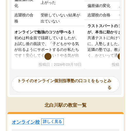
上がった
化
偏差値の変化
上がっ
志望校の合
受験していない/結果が
志望校の合格
合格し
格
出ていない
ラストスパートの１か月
オンラインで勉強のコツが学べる！
が、本当に助かりました
初めは料金面で躊躇していましたが、
共通テストに向けての追
お試し後の面談で、「子どもがやる気
に、入塾しました。田舎
が出るようにサポートするのが私たち
近隣の塾では、教えても
です！安心してください！やる気が出
く、かといって通うには
ないのは私たち講師の責任です」と言
が、トライならオンライ
投稿日：2026年03月13日
投稿日：20
ってくださり、確かに！と考えて、思
可能なので本当に助かり
い切って入塾しました。英語が苦手だ
テストの内容重視でした
ったんですが、学生の先生から学ぶこ
らないところをピンポイ
トライのオンライン個別指導塾の口コミをもっとみ
とで、勉強のコツみたいなものをつか
頂いて、とてもわかりや
る
み、徐々に成績が上がったらいいなと
していました。一生を左
思っていました。何が今足りないのか
スト、多少お金がかかっ
を的確に指導いただき、子どももびっ
思い切って入塾してよか
北白川駅の教室一覧
くりするほど楽しんでやる気を持って
塾を受けています。狙い通り、少しず
つ成績も上がり、苦手意識も無くなっ
オンライン校
詳しく見る
てきたので、さらに苦手な数学も追加