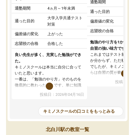
通塾期間
通塾期間
4ヵ月～1年未満
通った目的
大学入学共通テスト
通った目的
偏差値の変化
対策
志望校の合格
偏差値の変化
上がった
勉強のやり方を1から教
志望校の合格
合格した
自習の強い味方です。
これまではテスト前に何
良い先生が多く、充実した勉強ができ
か分からず、ただ机に座
た。
でしたが、キミノスクー
キミノスクールは本当に自分に合って
らは自習の質が劇的に変
いたと思います。
先生が毎日何をすべきか
一番は、「勉強のやり方」そのものを
投稿日：20
を明確にしてくれるので
徹底的に教わったことです。単に知識
ずに学習に取り組めるよ
を詰め込むのではなく、自学自習の習
投稿日：2026年04月16日
が一番の収穫です。
慣が身につくよう並走してくれるの
授業で教えてもらうとい
で、通塾日以外も机に向かうのが苦で
の仕方をコーチングして
はなくなりました。
キミノスクールの口コミをもっとみる
ルなので、家での学習習
身につきました。結果と
講師の方との距離も近く、親身なコー
た英語の偏差値が10以上
チングのおかげで、停滞期もモチベー
北白川駅の教室一覧
していた公立高校に無事
ションを維持できました。「やらされ