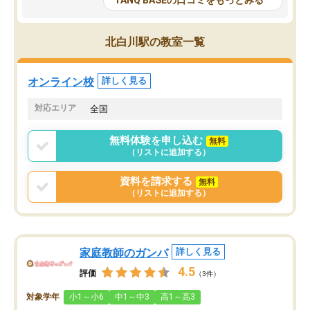
TANQ BASEの口コミをもっとみる
も目を通して頂ける。そのため多くの
接・小論文などの技術指
意見を聞くことができ、より良いもの
ション内容になっていま
を推敲することが可能だ。
選抜を通して将来自分が
北白川駅の教室一覧
どの人も優しく、親身に接してくださ
のかといった人生設計・
るのでやる気も出て、良かったで
を社会人として働いてい
す！！
に考える事が出来る環境
オンライン校
詳しく見る
番の魅力だと思います。
い事が何もない所から社
対応エリア
全国
ポートを受け、学びたい
標を見つける事が出来ま
無料体験を申し込む
無料
（リストに追加する）
資料を請求する
無料
（リストに追加する）
家庭教師のガンバ
詳しく見る
4.5
評価
（3件）
対象学年
小1～小6
中1～中3
高1～高3