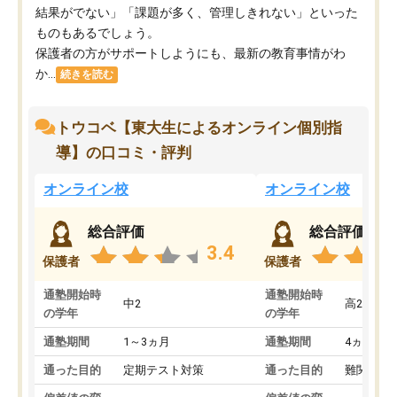
結果がでない」「課題が多く、管理しきれない」といった
ものもあるでしょう。
保護者の方がサポートしようにも、最新の教育事情がわ
か...
続きを読む
トウコベ【東大生によるオンライン個別指
導】の口コミ・評判
オンライン校
オンライン校
総合評価
総合評価
3.4
保護者
保護者
通塾開始時
通塾開始時
中2
高2
の学年
の学年
通塾期間
1～3ヵ月
通塾期間
4ヵ月～1
通った目的
定期テスト対策
通った目的
難関私立