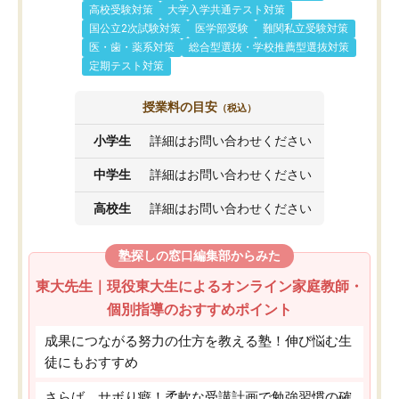
高校受験対策
大学入学共通テスト対策
国公立2次試験対策
医学部受験
難関私立受験対策
医・歯・薬系対策
総合型選抜・学校推薦型選抜対策
定期テスト対策
授業料の目安
（税込）
小学生
詳細はお問い合わせください
中学生
詳細はお問い合わせください
高校生
詳細はお問い合わせください
塾探しの窓口編集部からみた
東大先生｜現役東大生によるオンライン家庭教師・
個別指導のおすすめポイント
成果につながる努力の仕方を教える塾！伸び悩む生
徒にもおすすめ
さらば、サボり癖！柔軟な受講計画で勉強習慣の確