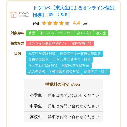
トウコベ【東大生によるオンライン個別
指導】
詳しく見る
4.4
評価
（38件）
対象学年
幼児
小1～小6
中1～中3
高1～高3
浪人生
授業形式
オンライン個別指導(1:1)
個別指導(1:1)
目的
私立中学受験対策
国公立中高一貫校受験対策
高校受験対策
大学入学共通テスト対策
国公立2次試験対策
難関私立受験対策
総合型選抜・学校推薦型選抜対策
定期テスト対策
授業料の目安
（税込）
小学生
詳細はお問い合わせください
中学生
詳細はお問い合わせください
高校生
詳細はお問い合わせください