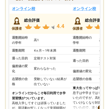
オンライン校
オンライン校
総合評価
総合評価
4.4
保護者
保護者
通塾開始時
通塾開始時の
高1
高3
の学年
学年
通塾期間
4ヵ月～1年未満
通塾期間
4ヵ月
通った目的
定期テスト対策
大学入
通った目的
対策
偏差値の変
変わらなかった
化
偏差値の変化
上がっ
志望校の合
受験していない/結果が
志望校の合格
合格し
格
出ていない
東大生ってやっぱりすご
息子は中学まではそこそ
オンラインだからこそ毎日利用でき学
いたのですが、高校に入
習習慣がついています。
ていけなくなり対面の塾
高校入学してすぐは頑張っていました
でいたので、違うアプロ
が、部活動が忙しくなって学習時間が