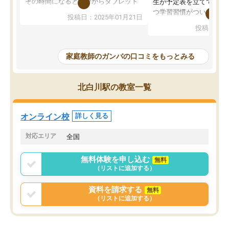
その時間になると自分からタブレット
生が予定表を立ててくれ
を開いてzoomを繋げるようになりまし
つ学習習慣がついてきま
投稿日：2025年01月21日
た！5科目なんでもOKなのもとても気
オンラインで週に一度の
投稿日：20
に入っています
指導が無い日も予定表に
成績もだいぶ下の方でしたが、通い始
したり、LINEでわから
めて1年ほどだった今では平均点以上の
問できるのでとても助か
家庭教師のガンバの口コミをもっとみる
科目が増えてきました！あと1年受験ま
であるので無料の週末教室を使用しな
がら頑張って欲しいと思います！
北白川駅の教室一覧
オンライン校
詳しく見る
対応エリア
全国
無料体験を申し込む
無料
（リストに追加する）
資料を請求する
無料
（リストに追加する）