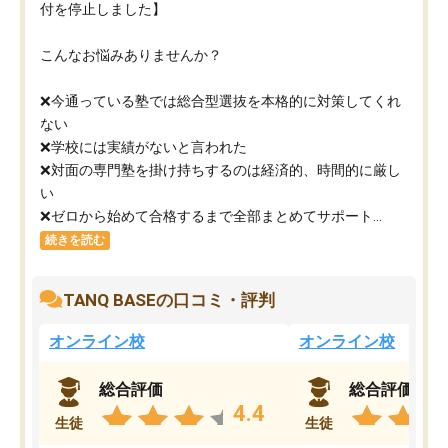
付を停止しました】
こんなお悩みありませんか？
❌今通っている塾では総合型選抜を本格的に対策してくれ
ない
❌学校には実績がないと言われた
❌対面の専門塾を掛け持ちするのは経済的、時間的に厳し
い
❌ゼロから始めて合格するまで全部まとめてサポート...
続きを読む
TANQ BASEの口コミ・評判
オンライン校
オンライン校
総合評価
総合評価
4.4
生徒
生徒