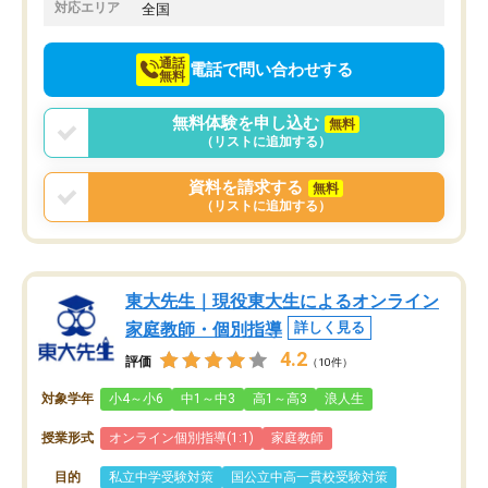
でお願いしました。来年の高校受験に
対応エリア
全国
向けて頑張っています。
通話
電話で問い合わせする
無料
無料体験を申し込む
無料
（リストに追加する）
資料を請求する
無料
（リストに追加する）
東大先生｜現役東大生によるオンライン
家庭教師・個別指導
詳しく見る
4.2
評価
（10件）
対象学年
小4～小6
中1～中3
高1～高3
浪人生
授業形式
オンライン個別指導(1:1)
家庭教師
目的
私立中学受験対策
国公立中高一貫校受験対策