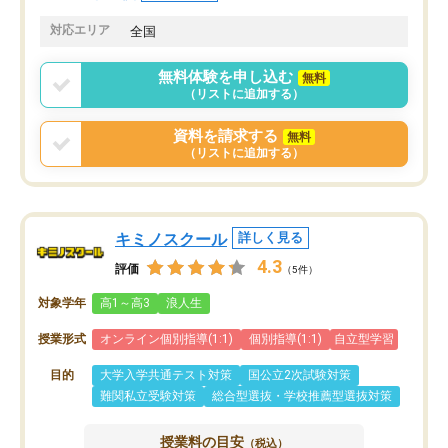
共有があり宿題もそちらで出される形
も合わなければチェンジ
でした。
娘は3科目ともずっと同
対応エリア
全国
2ヶ月で担当講師の方がお辞めになると
言う事で講師変更の申し出があり、あ
無料体験を申し込む
無料
まりに短期での変更だった為、塾に通
（リストに追加する）
う事にして退会しました。遅れも取り
戻せ、授業内容や講師の方は良かった
資料を請求する
無料
と思います。
（リストに追加する）
キミノスクール
詳しく見る
4.3
評価
（5件）
対象学年
高1～高3
浪人生
授業形式
オンライン個別指導(1:1)
個別指導(1:1)
自立型学習
目的
大学入学共通テスト対策
国公立2次試験対策
難関私立受験対策
総合型選抜・学校推薦型選抜対策
授業料の目安
（税込）