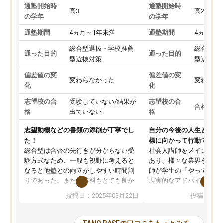
通塾開始時
通塾開始時
高3
高2
の学年
の学年
通塾期間
4ヵ月～1年未満
通塾期間
4ヵ月～1
総合型選抜・学校推薦
総合型選
通った目的
通った目的
型選抜対策
型選抜対
偏差値の変
偏差値の変
変わらなかった
変わらな
化
化
志望校の合
受験していない/結果が
志望校の合
合格した
格
出ていない
格
志望動機などの書類の添削が丁寧でし
自分の今後の人生と真剣
た！
標に向かって行動できる
総合型は合否の先行きが分からない受
社会人講師をメインとし
験方式なため、一般も視野に考えると
あり、様々な業界を経験
なると他塾との両立がしやすい時間割
師が学生の「やってみた
りであった。また授業料もとても良か
現実的なアドバイスを行
った。
す。基本応援ベースなの
投稿日：2025年03月22日
投稿日：20
総合型の多くの塾は大学生が見ること
分野について学生知識で
が多いが、はたらく部総合型コースは
い部分まで深ぼる事が出
大学生の目だけでなく、数人の大人に
総合型選抜対策として志