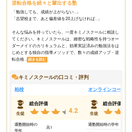
逆転合格を続々と輩出する塾
「勉強しても、成績が上がらない…」
「志望校まで、あと偏差値を20上げなければ…」
そんな悩みを持っていたら、一度キミノスクールに相談し
てください。キミノスクールは、緻密な戦略性を持つオー
ダーメイドのカリキュラムと、効果実証済みの勉強法をは
じめとする独自の指導メソッドで、数々の成績アップ・逆
転合格...
続きを読む
キミノスクールの口コミ・評判
柏校
オンラインコース
総合評価
総合評価
4.2
生徒
生徒
通塾開始時の
通塾開始時の学年
中
高1
学年