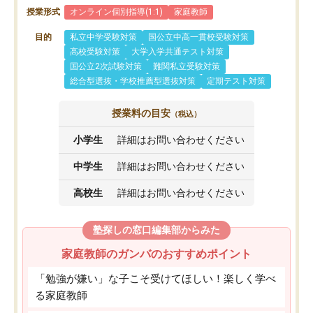
授業形式
オンライン個別指導(1:1)
家庭教師
目的
私立中学受験対策
国公立中高一貫校受験対策
高校受験対策
大学入学共通テスト対策
国公立2次試験対策
難関私立受験対策
総合型選抜・学校推薦型選抜対策
定期テスト対策
授業料の目安
（税込）
小学生
詳細はお問い合わせください
中学生
詳細はお問い合わせください
高校生
詳細はお問い合わせください
塾探しの窓口編集部からみた
家庭教師のガンバのおすすめポイント
「勉強が嫌い」な子こそ受けてほしい！楽しく学べ
る家庭教師