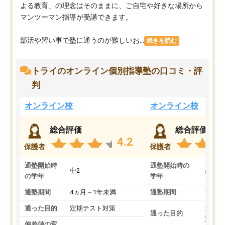
よる教育」の理念はそのままに、ご自宅や好きな場所から
マンツーマン指導が受講できます。
部活や習い事で塾に通うのが難しいお...
続きを読む
トライのオンライン個別指導塾の口コミ・評
判
オンライン校
オンライン校
総合評価
総合評価
4.2
保護者
保護者
通塾開始時
通塾開始時の
中2
高3
の学年
学年
通塾期間
4ヵ月～1年未満
通塾期間
1～3
通った目的
定期テスト対策
大学入
通った目的
対策
偏差値の変