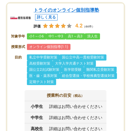
トライのオンライン個別指導塾
詳しく見る
4.2
評価
（44件）
対象学年
小1～小6
中1～中3
高1～高3
浪人生
授業形式
オンライン個別指導(1:1)
目的
私立中学受験対策
国公立中高一貫校受験対策
高校受験対策
大学入学共通テスト対策
国公立2次試験対策
医学部受験
難関私立受験対策
医・歯・薬系対策
総合型選抜・学校推薦型選抜対策
定期テスト対策
授業料の目安
（税込）
小学生
詳細はお問い合わせください
中学生
詳細はお問い合わせください
高校生
詳細はお問い合わせください