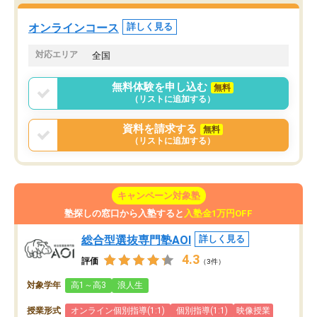
た。自分から学ぶ姿勢を
る勉強」から「目標のための勉強」へ
たい家庭には本当におす
意識が変わったことが、目標校への合
オンラインコース
詳しく見る
思います。
格に繋がったと思います。
対応エリア
全国
無料体験を申し込む
無料
（リストに追加する）
資料を請求する
無料
（リストに追加する）
キャンペーン対象塾
塾探しの窓口から入塾すると
入塾金1万円OFF
総合型選抜専門塾AOI
詳しく見る
4.3
評価
（3件）
対象学年
高1～高3
浪人生
授業形式
オンライン個別指導(1:1)
個別指導(1:1)
映像授業