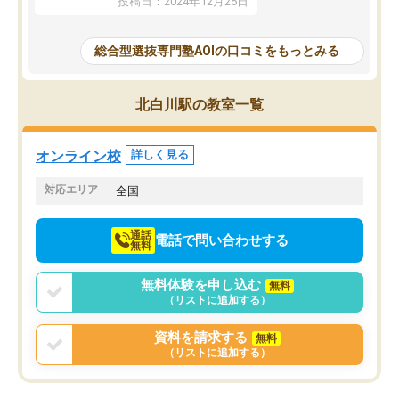
投稿日：2024年12月25日
思いました。
るなぁと強く感じることできました。
AOIでは、カウンセリン
また、他の先生の意見も聞いてみたい
で、AO入試を改めて知
と相談すると、他の先生も紹介してく
総合型選抜専門塾AOIの口コミをもっとみる
それに対しての具体的な
ださり、客観的なアドバイスもいただ
ことでした。更に子供の
くことができました（志望理由・自己
る適正等についても詳し
PR等の添削において）。そして、なに
北白川駅の教室一覧
でき、メンターの方々も
より自習室が解放されている点がよか
けてらっしゃいますので
ったです。友達と好きな時間に自習
せることができました。
し、お互いを高めあえる環境がありま
オンライン校
詳しく見る
した。
対応エリア
全国
通話
電話で問い合わせする
無料
無料体験を申し込む
無料
（リストに追加する）
資料を請求する
無料
（リストに追加する）