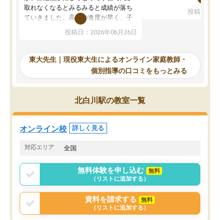
考えて入りました。地元
取れなくなるとみるみると成績が落ち
投稿日：20
で、当初は模試でD判定
ていきました。高校の進度が早く、子
していたのですが、やは
供も家に帰って勉強の話すると嫌な反
投稿日：2026年06月26日
験勉強に詳しく、先生か
応を示します。東大先生にお願いして
受け合格できました。ま
からは効率的な計画を先生が立ててく
自習室が毎日使えていつ
れるので、親としても安心です。毎日
東大先生｜現役東大生によるオンライン家庭教師・
るのが心強かったようで
使える自習室とかもあり、わからない
個別指導の口コミをもっとみる
謝です。
ところがあれば先生が回答してくれる
のも重宝しています。
北白川駅の教室一覧
オンライン校
詳しく見る
対応エリア
全国
無料体験を申し込む
無料
（リストに追加する）
資料を請求する
無料
（リストに追加する）