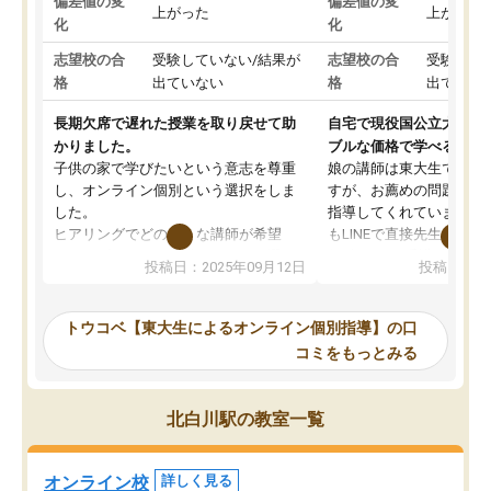
偏差値の変
偏差値の変
上がった
上がった
化
化
志望校の合
受験していない/結果が
志望校の合
受験して
格
出ていない
格
出ていな
長期欠席で遅れた授業を取り戻せて助
自宅で現役国公立大学生
かりました。
ブルな価格で学べる
子供の家で学びたいという意志を尊重
娘の講師は東大生では無
し、オンライン個別という選択をしま
すが、お薦めの問題集や
した。
指導してくれています。2
ヒアリングでどのような講師が希望
もLINEで直接先生に質問
か、オプションは付帯するかなど選ぶ
教科でも)。受講科目や
投稿日：2025年09月12日
投稿日：20
事が出来ました。
めれるので、個人に合っ
講師とのマッチング後講師との初回ミ
ると思います。カリキュ
ーティングを行い、その講師で良いか
いなのがあり(有料)、受
トウコベ【東大生によるオンライン個別指導】の口
他の講師を希望するか子供との相性も
ことをどんなスケジュー
コミをもっとみる
見てから講師を決定する事ができま
くか相談したのですが、
す。
ち期待したものではなく
うちの子は、初回面談の講師の方で決
内容でした。それでも明
北白川駅の教室一覧
定しました。
やる気も出ましたし、苦
くなってきたようなので
オンラインツールを使用した単語帳の
お願いして良かったと思
オンライン校
詳しく見る