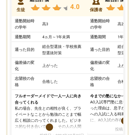
4.0
生徒
保護者
通塾開始時
通塾開始時
高3
高2
の学年
の学年
通塾期間
4ヵ月～1年未満
通塾期間
1年以上
総合型選抜・学校推薦
総合型選
通った目的
通った目的
型選抜対策
型選抜対
偏差値の変
偏差値の変
上がった
上がった
化
化
志望校の合
志望校の合
合格した
合格した
格
格
フルオーダーメイドで一人一人に向き
今までの塾になかったA
AO入試専門塾に息子を
合ってくれる
った理由は、息子が高校
私の場合、先生との相性が良く、プラ
への入試に入る時期に差
イベートなことから勉強のことまで幅
に、AO入試の存在を息
広く相談にのってくれました。ビジネ
してもその制度で合格し
ス的な付き合いでなく、その人の人間
投稿日：20
たことから、AOIに入塾
性までを適切に把握し、むきあってい