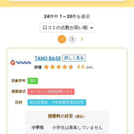
24
件中
1～20
件を表示
1
2
TANQ BASE
詳しく見る
4.6
評価
（8件）
対象学年
高3
授業形式
オンライン個別指導(1:2~)
目的
総合型選抜・学校推薦型選抜対策
授業料の目安
（税込）
小学生
小学生は募集していません