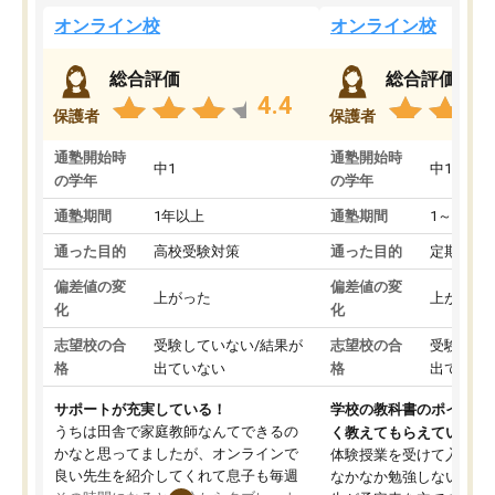
オンライン校
オンライン校
総合評価
総合評価
4.4
保護者
保護者
通塾開始時
通塾開始時
中1
中1
の学年
の学年
通塾期間
1年以上
通塾期間
1～3ヵ月
通った目的
高校受験対策
通った目的
定期テス
偏差値の変
偏差値の変
上がった
上がった
化
化
志望校の合
受験していない/結果が
志望校の合
受験して
格
出ていない
格
出ていな
サポートが充実している！
学校の教科書のポイント
うちは田舎で家庭教師なんてできるの
く教えてもらえている
かなと思ってましたが、オンラインで
体験授業を受けて入塾し
良い先生を紹介してくれて息子も毎週
なかなか勉強しない息子