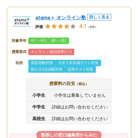
atama＋ オンライン塾
詳しく見る
4.1
評価
（9件）
対象学年
中1～中2
高1～高2
授業形式
オンライン個別指導(1:1)
目的
高校受験対策
大学入学共通テスト対策
国公立2次試験対策
定期テスト対策
授業料の目安
（税込）
小学生
小学生は募集していません
中学生
詳細はお問い合わせください
高校生
詳細はお問い合わせください
塾探しの窓口編集部からみた