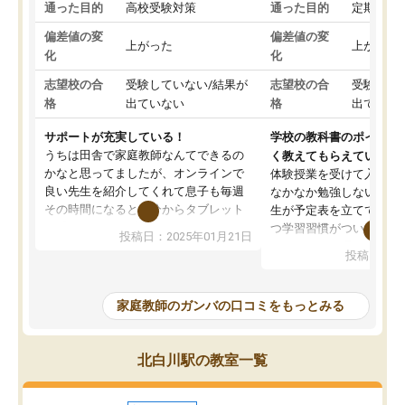
通った目的
高校受験対策
通った目的
定期テス
偏差値の変
偏差値の変
上がった
上がった
化
化
志望校の合
受験していない/結果が
志望校の合
受験して
格
出ていない
格
出ていな
サポートが充実している！
学校の教科書のポイント
うちは田舎で家庭教師なんてできるの
く教えてもらえている
かなと思ってましたが、オンラインで
体験授業を受けて入塾し
良い先生を紹介してくれて息子も毎週
なかなか勉強しない息子
その時間になると自分からタブレット
生が予定表を立ててくれ
を開いてzoomを繋げるようになりまし
つ学習習慣がついてきま
投稿日：2025年01月21日
た！5科目なんでもOKなのもとても気
オンラインで週に一度の
投稿日：20
に入っています
指導が無い日も予定表に
成績もだいぶ下の方でしたが、通い始
したり、LINEでわから
めて1年ほどだった今では平均点以上の
問できるのでとても助か
家庭教師のガンバの口コミをもっとみる
科目が増えてきました！あと1年受験ま
であるので無料の週末教室を使用しな
がら頑張って欲しいと思います！
北白川駅の教室一覧