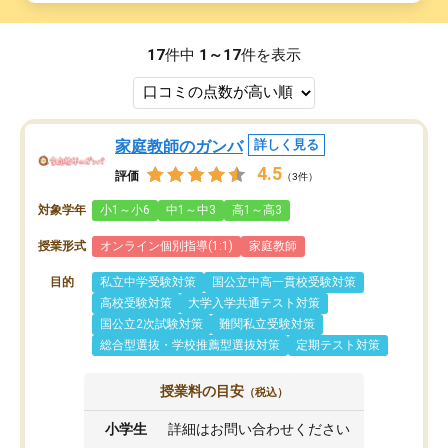
17
件中
1～17
件を表示
家庭教師のガンバ
詳しく見る
4.5
評価
（3件）
対象学年
小1～小6
中1～中3
高1～高3
授業形式
オンライン個別指導(1:1)
家庭教師
目的
私立中学受験対策
国公立中高一貫校受験対策
高校受験対策
大学入学共通テスト対策
国公立2次試験対策
難関私立受験対策
総合型選抜・学校推薦型選抜対策
定期テスト対策
授業料の目安
（税込）
小学生
詳細はお問い合わせください