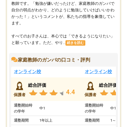
教師です。「勉強が嫌いだったけど、家庭教師のガンバで
自分の弱点がわかり、どのように勉強していけばいいかわ
かった！」というコメントが、私たちの指導を象徴してい
ます。
すべてのお子さんは、本心では「できるようになりたい」
と願っています。ただ、やり...
続きを読む
家庭教師のガンバの口コミ・評判
オンライン校
オンライン校
総合評価
総合評価
4.4
保護者
保護者
通塾開始時
通塾開始時
中1
中1
の学年
の学年
通塾期間
1年以上
通塾期間
1～3ヵ月