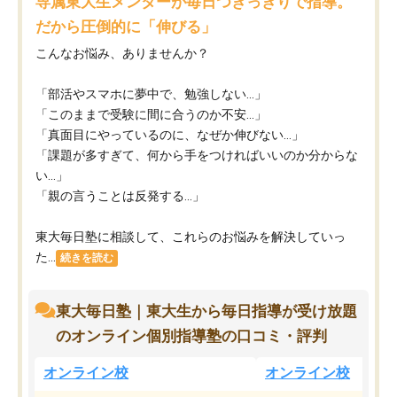
専属東大生メンターが毎日つきっきりで指導。
だから圧倒的に「伸びる」
こんなお悩み、ありませんか？
「部活やスマホに夢中で、勉強しない…」
「このままで受験に間に合うのか不安…」
「真面目にやっているのに、なぜか伸びない…」
「課題が多すぎて、何から手をつければいいのか分からな
い…」
「親の言うことは反発する…」
東大毎日塾に相談して、これらのお悩みを解決していっ
た...
続きを読む
東大毎日塾｜東大生から毎日指導が受け放題
のオンライン個別指導塾の口コミ・評判
オンライン校
オンライン校