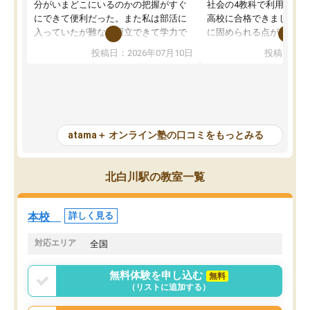
分がいまどこにいるのかの把握がすぐ
社会の4教科で利用し、偏
にできて便利だった。また私は部活に
高校に合格できました。
入っていたが難なく両立できて学力で
に固められる点が魅力で
も部活でも結果を残すことができてよ
れる「ウォームアップ」
投稿日：2026年07月10日
投稿日：20
かった。また問題演習の際に、自分が
項目のおかげで、手軽に
一度間違えた問題を繰り返し学習でき
せられます。何度も間違
たので苦手だった英語の克服につなが
「特訓」項目で徹底的に
った点もよかった。ただAIをアピール
め、苦手克服に非常に役
して活用するのは良かった点もあった
また、その日の勉強時間
が、自分で自分の管理ができない人に
元数が可視化されるので
atama＋ オンライン塾の口コミをもっとみる
とっては難しい部分もあるのではない
しながら意欲的に取り組
かと思った。
常に効果を実感している
になった現在も大学受験
北白川駅の教室一覧
して利用しており、自信
すめできる塾です。
本校
詳しく見る
対応エリア
全国
無料体験を申し込む
無料
（リストに追加する）