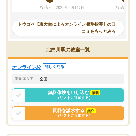
か、オプションは付帯するかなど選ぶ
教科でも)。受講科目や
投稿日：2025年09月12日
投稿日：20
事が出来ました。
めれるので、個人に合っ
講師とのマッチング後講師との初回ミ
ると思います。カリキュ
ーティングを行い、その講師で良いか
いなのがあり(有料)、受
トウコベ【東大生によるオンライン個別指導】の口
他の講師を希望するか子供との相性も
ことをどんなスケジュー
コミをもっとみる
見てから講師を決定する事ができま
くか相談したのですが、
す。
ち期待したものではなく
うちの子は、初回面談の講師の方で決
内容でした。それでも明
北白川駅の教室一覧
定しました。
やる気も出ましたし、苦
くなってきたようなので
オンラインツールを使用した単語帳の
お願いして良かったと思
オンライン校
詳しく見る
共有があり宿題もそちらで出される形
も合わなければチェンジ
でした。
娘は3科目ともずっと同
対応エリア
全国
2ヶ月で担当講師の方がお辞めになると
言う事で講師変更の申し出があり、あ
無料体験を申し込む
無料
まりに短期での変更だった為、塾に通
（リストに追加する）
う事にして退会しました。遅れも取り
戻せ、授業内容や講師の方は良かった
資料を請求する
無料
と思います。
（リストに追加する）