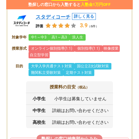
塾探しの窓口から入塾すると
入塾金1万円OFF
スタディコーチ
詳しく見る
3.9
評価
（6件）
対象学年
中1～中3
高1～高3
浪人生
授業形式
オンライン個別指導(1:1)
個別指導(1:1)
映像授業
自立型学習
目的
大学入学共通テスト対策
国公立2次試験対策
難関私立受験対策
定期テスト対策
授業料の目安
（税込）
小学生
小学生は募集していません
中学生
詳細はお問い合わせください
高校生
詳細はお問い合わせください
塾探しの窓口編集部からみた