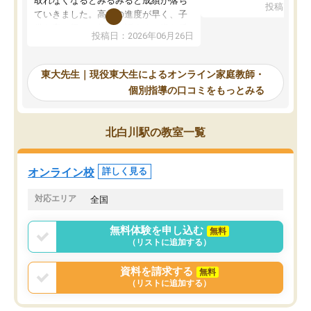
取れなくなるとみるみると成績が落ち
投稿日：20
で、当初は模試でD判定
ていきました。高校の進度が早く、子
していたのですが、やは
供も家に帰って勉強の話すると嫌な反
投稿日：2026年06月26日
験勉強に詳しく、先生か
応を示します。東大先生にお願いして
受け合格できました。ま
からは効率的な計画を先生が立ててく
自習室が毎日使えていつ
れるので、親としても安心です。毎日
東大先生｜現役東大生によるオンライン家庭教師・
るのが心強かったようで
使える自習室とかもあり、わからない
個別指導の口コミをもっとみる
謝です。
ところがあれば先生が回答してくれる
のも重宝しています。
北白川駅の教室一覧
オンライン校
詳しく見る
対応エリア
全国
無料体験を申し込む
無料
（リストに追加する）
資料を請求する
無料
（リストに追加する）