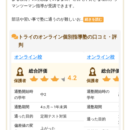
マンツーマン指導が受講できます。
部活や習い事で塾に通うのが難しいお...
続きを読む
トライのオンライン個別指導塾の口コミ・評
判
オンライン校
オンライン校
総合評価
総合評価
4.2
保護者
保護者
通塾開始時
通塾開始時の
中2
高3
の学年
学年
通塾期間
4ヵ月～1年未満
通塾期間
1～3
通った目的
定期テスト対策
大学入
通った目的
対策
偏差値の変
上がった