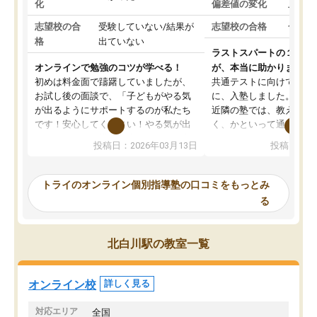
化
偏差値の変化
上がっ
志望校の合
受験していない/結果が
志望校の合格
合格し
格
出ていない
ラストスパートの１か月
オンラインで勉強のコツが学べる！
が、本当に助かりました
初めは料金面で躊躇していましたが、
共通テストに向けての追
お試し後の面談で、「子どもがやる気
に、入塾しました。田舎
が出るようにサポートするのが私たち
近隣の塾では、教えても
です！安心してください！やる気が出
く、かといって通うには
ないのは私たち講師の責任です」と言
が、トライならオンライ
投稿日：2026年03月13日
投稿日：20
ってくださり、確かに！と考えて、思
可能なので本当に助かり
い切って入塾しました。英語が苦手だ
テストの内容重視でした
ったんですが、学生の先生から学ぶこ
らないところをピンポイ
トライのオンライン個別指導塾の口コミをもっとみ
とで、勉強のコツみたいなものをつか
頂いて、とてもわかりや
る
み、徐々に成績が上がったらいいなと
していました。一生を左
思っていました。何が今足りないのか
スト、多少お金がかかっ
を的確に指導いただき、子どももびっ
思い切って入塾してよか
北白川駅の教室一覧
くりするほど楽しんでやる気を持って
塾を受けています。狙い通り、少しず
つ成績も上がり、苦手意識も無くなっ
オンライン校
詳しく見る
てきたので、さらに苦手な数学も追加
でお願いしました。来年の高校受験に
対応エリア
全国