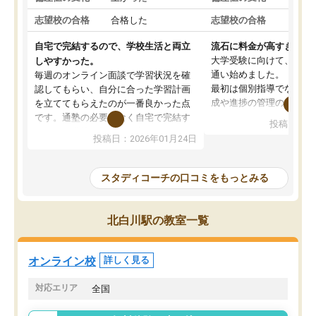
志望校の合格
合格した
志望校の合格
合格
自宅で完結するので、学校生活と両立
流石に料金が高すぎる
大学受験に向けて、高2
しやすかった。
通い始めました。
毎週のオンライン面談で学習状況を確
最初は個別指導でなく、
認してもらい、自分に合った学習計画
成や進捗の管理のみのコ
を立ててもらえたのが一番良かった点
ていましたが、あまり効
です。通塾の必要がなく自宅で完結す
投稿日：20
じ個別指導コースに変更
るため、学校や部活と両立しやすかっ
投稿日：2026年01月24日
講師には早稲田大学生の
たです。コーチが現役大学生で相談し
れましたが、はっきり言
やすく、勉強面だけでなく受験期の不
性が良くなかったです。
安も気軽に話せました。勉強習慣が身
スタディコーチの口コミをもっとみる
モチベーションが上がら
についたと感じています。また、チャ
にやめてしまいました。
ットで質問できるのも便利でした。一
追加で料金を払うことで
人では迷いがちだった受験勉強を、最
北白川駅の教室一覧
方に変更することも可能
後まで続けられたのはこの塾のおかげ
の方の予定が空いていな
だと思います。
そもそも月謝が高い塾な
オンライン校
詳しく見る
人には合わないと思いま
総合してあまりお勧めで
対応エリア
全国
りませんでした。
唯一、塾内の設備だけは