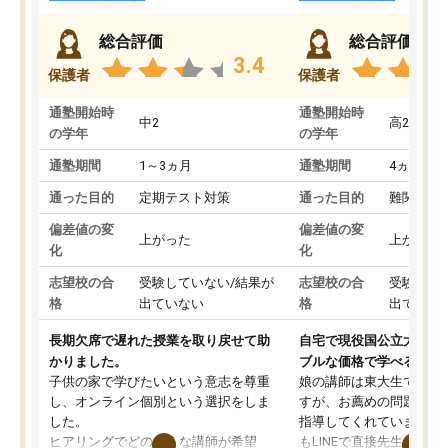
総合評価
総合評価
3.4
保護者
保護者
通塾開始時
通塾開始時
中2
高2
の学年
の学年
通塾期間
1～3ヵ月
通塾期間
4ヵ月～1
通った目的
定期テスト対策
通った目的
難関私立
偏差値の変
偏差値の変
上がった
上がった
化
化
志望校の合
受験していない/結果が
志望校の合
受験して
格
出ていない
格
出ていな
長期欠席で遅れた授業を取り戻せて助
自宅で現役国公立大学生
かりました。
ブルな価格で学べる
子供の家で学びたいという意志を尊重
娘の講師は東大生では無
し、オンライン個別という選択をしま
すが、お薦めの問題集や
した。
指導してくれています。2
ヒアリングでどのような講師が希望
もLINEで直接先生に質問