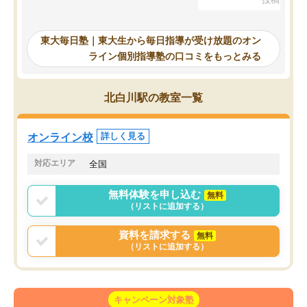
を踏まえ、浪人が決まった際に勉強計
画を考えてもらえる塾を探した結果、
東大毎日塾にたどり着きました。学習
東大毎日塾｜東大生から毎日指導が受け放題のオン
の長期計画や日々の勉強のやり方につ
ライン個別指導塾の口コミをもっとみる
いて客観的なアドバイスをいただけた
ので、自信をもって受験勉強を進める
ことができました。自分のように勉強
北白川駅の教室一覧
のやり方や進捗管理で苦労している方
には特におすすめしたい塾です。
オンライン校
詳しく見る
対応エリア
全国
無料体験を申し込む
無料
（リストに追加する）
資料を請求する
無料
（リストに追加する）
キャンペーン対象塾