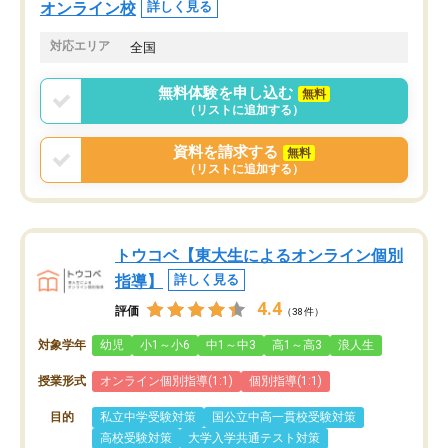
オンライン校
詳しく見る
対応エリア
全国
無料体験を申し込む
無料
（リストに追加する）
資料を請求する
無料
（リストに追加する）
トウコベ【東大生によるオンライン個別
指導】
詳しく見る
4.4
評価
（38件）
対象学年
幼児
小1～小6
中1～中3
高1～高3
浪人生
授業形式
オンライン個別指導(1:1)
個別指導(1:1)
目的
私立中学受験対策
国公立中高一貫校受験対策
高校受験対策
大学入学共通テスト対策