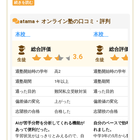
続きを読む
atama＋ オンライン塾の口コミ・評判
本校
本校
総合評価
総合評価
3.6
生徒
生徒
通塾開始時の学年
高2
通塾開始時の学年
中
通塾期間
1年以上
通塾期間
通った目的
難関私立受験対策
通った目的
偏差値の変化
上がった
偏差値の変化
志望校の合格
合格した
志望校の合格
AIが苦手分野を分析してくれる機能が
自分のペースで効率よく
あって便利だった。
れました。
学習状況がはっきりとみえるので、自
中学3年の5月から数学・