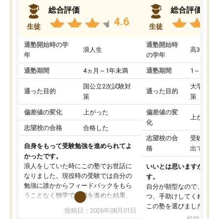
総合評価
総合評価
4.6
生徒
生徒
通塾開始時の学
通塾開始時
浪人生
高3
年
の学年
通塾期間
4ヵ月～1年未満
通塾期間
1～3ヵ月
国公立2次試験対
大学入学
通った目的
通った目的
策
策
偏差値の変化
上がった
偏差値の変
上がった
化
志望校の合格
合格した
志望校の合
受験して
自身をもって受験勉強を進められてよ
格
出ていな
かったです。
浪人をしていた時にこの塾でお世話に
いいとは思いますが、料
なりました。現役時の受験では自分の
す。
勉強に誰かからフィードバックをもら
自分が朝型なので、自習
うことなく独学で勉強を進めた結果、
つ、手助けしてくれる設
入試本番に地歴の学習が間に合わず不
この塾を選びました。
投稿日：2026年08月01日
合格となってしまいました。その経験
投稿日：20