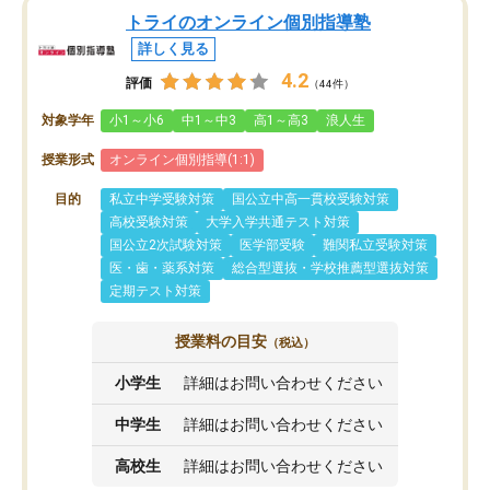
トライのオンライン個別指導塾
詳しく見る
4.2
評価
（44件）
対象学年
小1～小6
中1～中3
高1～高3
浪人生
授業形式
オンライン個別指導(1:1)
目的
私立中学受験対策
国公立中高一貫校受験対策
高校受験対策
大学入学共通テスト対策
国公立2次試験対策
医学部受験
難関私立受験対策
医・歯・薬系対策
総合型選抜・学校推薦型選抜対策
定期テスト対策
授業料の目安
（税込）
小学生
詳細はお問い合わせください
中学生
詳細はお問い合わせください
高校生
詳細はお問い合わせください