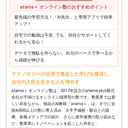
atama＋ オンライン塾のおすすめポイント
最先端の学習方法！「AI先生」と専用アプリで効率
アップ！
自宅での勉強は不安…でも、担任がサポートしてく
れるから安心！
データで無駄を作らない。自分のペースで学べるか
ら成績が伸びる
テクノロジーの活用で進化した学びを提供し、
自分の人生を生きる人を増やす
atama＋ オンライン塾は、2017年設立のatama plus株式
会社が手掛けるオンライン指導型の塾です。塾業界では新
しい存在ながら、独自のAI教材「atama＋」は、すでに全
国4,000以上の塾に導入済み。大手予備校・駿台との提
携、各種メディアでの紹介、さらに産学連携の取り組みな
ど、塾業界にイノベーションを起こした存在と...