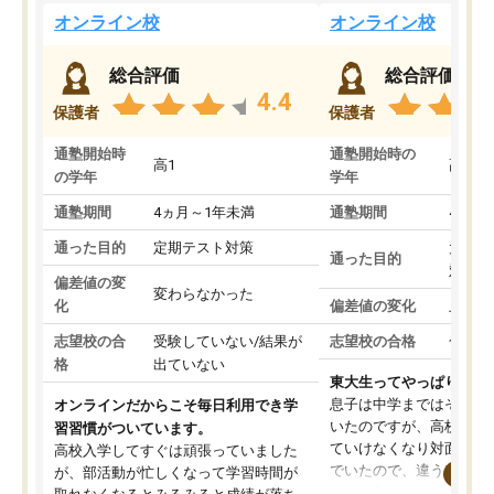
オンライン校
オンライン校
総合評価
総合評価
4.4
保護者
保護者
通塾開始時
通塾開始時の
高1
高3
の学年
学年
通塾期間
4ヵ月～1年未満
通塾期間
4ヵ月
通った目的
定期テスト対策
大学入
通った目的
対策
偏差値の変
変わらなかった
化
偏差値の変化
上がっ
志望校の合
受験していない/結果が
志望校の合格
合格し
格
出ていない
東大生ってやっぱりすご
息子は中学まではそこそ
オンラインだからこそ毎日利用でき学
いたのですが、高校に入
習習慣がついています。
ていけなくなり対面の塾
高校入学してすぐは頑張っていました
でいたので、違うアプロ
が、部活動が忙しくなって学習時間が
考えて入りました。地元