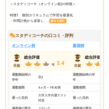
＜スタディコーチ（オンライン校)の特徴＞
特徴1 個別カリキュラムで学習を最適化
・年間計画から逆算し、...
続きを読む
スタディコーチの口コミ・評判
オンライン校
新宿校
総合評価
総合評価
3.4
生徒
生徒
通塾開始時の
通塾開始時の学
高2
高2
学年
年
通塾期間
4ヵ月～1年未満
通塾期間
1～
大学入学共通テスト
国公
通った目的
通った目的
対策
策
偏差値の変化
上がった
偏差値の変化
変わ