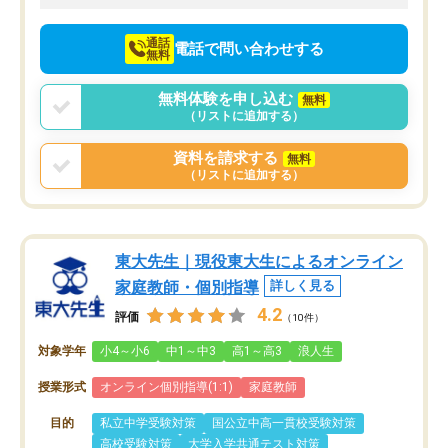
向けて頑張っています。
通話
電話で問い合わせする
無料
無料体験を申し込む
無料
（リストに追加する）
資料を請求する
無料
（リストに追加する）
東大先生｜現役東大生によるオンライン
家庭教師・個別指導
詳しく見る
4.2
評価
（10件）
対象学年
小4～小6
中1～中3
高1～高3
浪人生
授業形式
オンライン個別指導(1:1)
家庭教師
目的
私立中学受験対策
国公立中高一貫校受験対策
高校受験対策
大学入学共通テスト対策