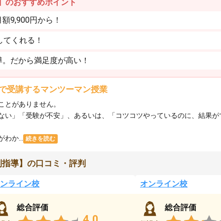
】のおすすめポイント
9,900円から！
してくれる！
導。だから満足度が高い！
で受講するマンツーマン授業
ことがありません。
ない」「受験が不安」、あるいは、「コツコツやっているのに、結果が
か...
続きを読む
別指導】の口コミ・評判
ンライン校
オンライン校
総合評価
総合評価
4.0