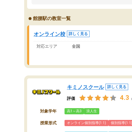
うちの子は、初回面談の講師の方で決定しまし
は
た。
内
出
館腰駅の教室一覧
オンラインツールを使用した単語帳の共有があ
な
り宿題もそちらで出される形でした。
ま
2ヶ月で担当講師の方がお辞めになると言う事で
が
オンライン校
詳しく見る
講師変更の申し出があり、あまりに短期での変
更だった為、塾に通う事にして退会しました。
対応エリア
全国
遅れも取り戻せ、授業内容や講師の方は良かっ
たと思います。
キミノスクール
詳しく見る
4.3
評価
対象学年
高1～高3
浪人生
授業形式
オンライン個別指導(1:1)
個別指導(1:1