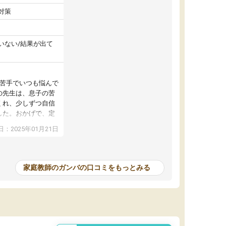
対策
いない/結果が出て
が苦手でいつも悩んで
の先生は、息子の苦
くれ、少しずつ自信
した。おかげで、定
アップし、本人もと
：2025年01月21日
家庭教師のガンバの口コミをもっとみる