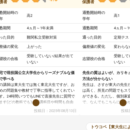
護者
保護者
塾開始時の
通塾開始時の
高2
高1
年
学年
塾期間
4ヵ月～1年未満
通塾期間
4ヵ月～
った目的
難関私立受験対策
通った目的
定期テス
差値の変化
上がった
偏差値の変化
変わらな
受験していない/結果が出て
受験して
望校の合格
志望校の合格
いない
いない
宅で現役国公立大学生からリーズナブルな価
先生の質はよいが、カリキ
で学べる
方法が分からない
の講師は東大生では無く東北大生ですが、お
先生は、さすが東大の先生
めの問題集や教材で丁寧に指導してくれてい
は高く、所見の問題でもス
す。24時間いつでもLINEで直接先生に質問で
ができる。ただし、個別家
ます(どの教科でも)。受講科目や時間も自由
で、なんでもこちらに合わ
決めれるので、個人に合った勉強ができると
のだが、具体的なカリキュ
投稿日：2025年08月13日
投稿日
います。カリキュラム相談みたいなのがあり
は、授業の先取り学習をす
有料)、受験までにどんなことをどんなスケジ
書を一緒に進めていくよう
ールでやっていくか相談したのですが、それ
いただいたが、1時間の時
トウコベ【東大生に