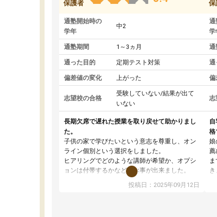
保護者
保
通塾開始時の
通
中2
学年
学
通塾期間
1～3ヵ月
通
通った目的
定期テスト対策
通
偏差値の変化
上がった
偏
受験していない/結果が出て
志望校の合格
志
いない
長期欠席で遅れた授業を取り戻せて助かりまし
自
た。
格
子供の家で学びたいという意志を尊重し、オン
娘
ライン個別という選択をしました。
薦
ヒアリングでどのような講師が希望か、オプシ
ま
ョンは付帯するかなど選ぶ事が出来ました。
き
講師とのマッチング後講師との初回ミーティン
に
投稿日：2025年09月12日
グを行い、その講師で良いか他の講師を希望す
思
るか子供との相性も見てから講師を決定する事
(
ができます。
ュ