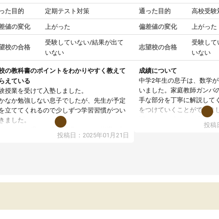
った目的
定期テスト対策
通った目的
高校受験
差値の変化
上がった
偏差値の変化
上がった
受験していない/結果が出て
受験して
望校の合格
志望校の合格
いない
いない
校の教科書のポイントをわかりやすく教えて
成績について
中学2年生の息子は、数学
らえている
いました。家庭教師ガンバ
験授業を受けて入塾しました。
手な部分を丁寧に解説して
かなか勉強しない息子でしたが、先生が予定
をつけていくことができま
を立ててくれるので少しずつ学習習慣がつい
期テストの成績が10点以上
きました。
投稿日
ても喜んでいます。
ンラインで週に一度の受講ですが、指導が無
投稿日：2025年01月21日
日も予定表に基づいて勉強したり、LINEでわ
らないところを質問できるのでとても助かっ
います。