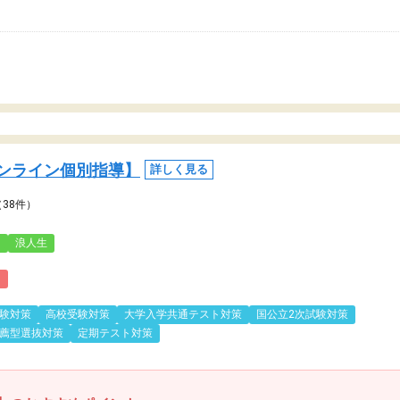
ンライン個別指導】
詳しく見る
（38件）
3
浪人生
)
験対策
高校受験対策
大学入学共通テスト対策
国公立2次試験対策
薦型選抜対策
定期テスト対策