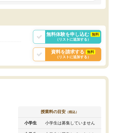
しいオリジナルのカリキュラムを提案してくれ
であれば自学自習で
ました。
1時間の代金がそれな
また24時間いつでもLINEで講師に相談できるの
用の仕方をしたかっ
で、深夜に家で勉強していて疑問や不安が生じ
これといった提案も
ても、直ぐに解消できたのは、大きなメリット
分からず辞めること
と感じました。
ていけない子にはい
無料体験を申し込む
無料
（リストに追加する）
資料を請求する
無料
（リストに追加する）
授業料の目安
（税込）
小学生
小学生は募集していません