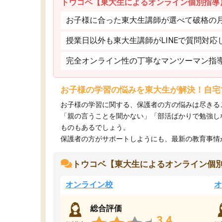
トウコベ【東大生によるオンライン個別指導
お子様に合った東大生講師が選べて破格の月額
授業日以外も東大生講師がLINEで質問対応
完全オンライン性の丁寧なマンツーマン指
お子様の学習の悩みを東大生が解決！自宅
お子様の学習に関する、保護者の方の悩みは尽きる
「親の言うことを聞かない」「部活ばかりで勉強し
ものもあるでしょう。
保護者の方がサポートしようにも、最新の教育事情がわ
トウコベ【東大生によるオンライン個
オンライン校
オ
総合評価
3.4