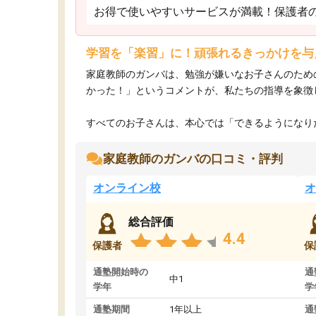
お得で使いやすいサービスが満載！保護者
学習を「楽習」に！頑張れるきっかけを与
家庭教師のガンバは、勉強が嫌いなお子さんのため
かった！」というコメントが、私たちの指導を象徴
すべてのお子さんは、本心では「できるようになりた
家庭教師のガンバの口コミ・評判
オンライン校
オ
総合評価
4.4
保護者
保
通塾開始時の
通
中1
学年
学
通塾期間
1年以上
通