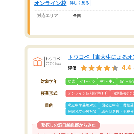
オンライン校
詳しく見る
対応エリア
全国
トウコベ【東大生によるオ
4.4
評価
対象学年
幼児
小1～小6
中1～中3
高1～高
授業形式
オンライン個別指導(1:1)
個別指導(1:1
目的
私立中学受験対策
国公立中高一貫校受
難関私立受験対策
総合型選抜・学校推
塾探しの窓口編集部からみた