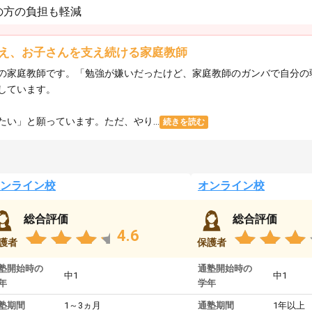
の方の負担も軽減
え、お子さんを支え続ける家庭教師
の家庭教師です。「勉強が嫌いだったけど、家庭教師のガンバで自分の
しています。
い」と願っています。ただ、やり...
続きを読む
ンライン校
オンライン校
総合評価
総合評価
4.6
護者
保護者
塾開始時の
通塾開始時の
中1
中1
年
学年
塾期間
1～3ヵ月
通塾期間
1年以上