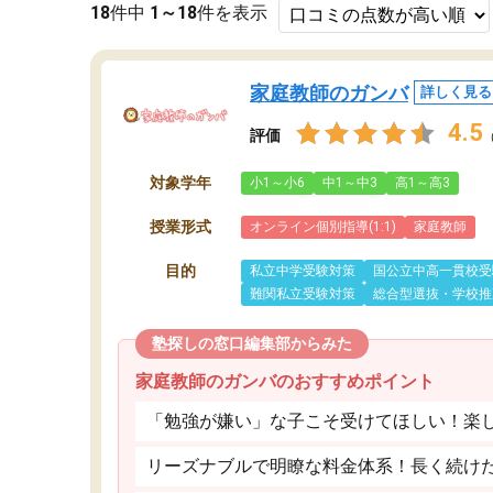
18
件中
1～18
件を表示
家庭教師のガンバ
詳しく見る
4.5
評価
対象学年
小1～小6
中1～中3
高1～高3
授業形式
オンライン個別指導(1:1)
家庭教師
目的
私立中学受験対策
国公立中高一貫校受
難関私立受験対策
総合型選抜・学校推
塾探しの窓口編集部からみた
家庭教師のガンバのおすすめポイント
「勉強が嫌い」な子こそ受けてほしい！楽
リーズナブルで明瞭な料金体系！長く続け