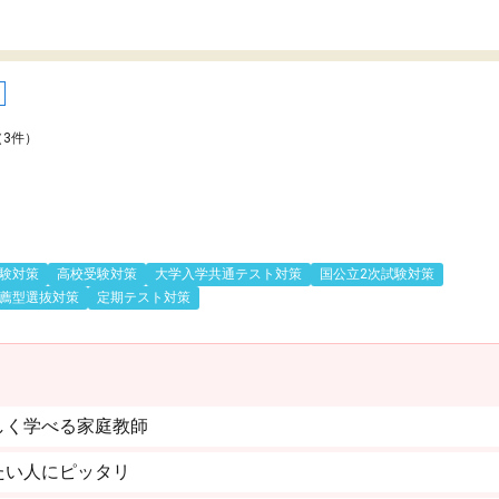
（3件）
験対策
高校受験対策
大学入学共通テスト対策
国公立2次試験対策
薦型選抜対策
定期テスト対策
しく学べる家庭教師
たい人にピッタリ