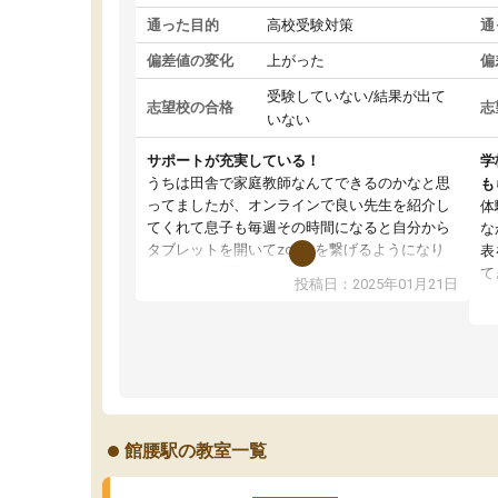
通った目的
高校受験対策
通
偏差値の変化
上がった
偏
受験していない/結果が出て
志望校の合格
志
いない
サポートが充実している！
学
うちは田舎で家庭教師なんてできるのかなと思
も
ってましたが、オンラインで良い先生を紹介し
体
てくれて息子も毎週その時間になると自分から
な
タブレットを開いてzoomを繋げるようになり
表
ました！5科目なんでもOKなのもとても気に入
て
投稿日：2025年01月21日
っています
オ
成績もだいぶ下の方でしたが、通い始めて1年ほ
い
どだった今では平均点以上の科目が増えてきま
か
した！あと1年受験まであるので無料の週末教室
て
を使用しながら頑張って欲しいと思います！
館腰駅の教室一覧