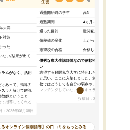
生徒
通塾開始時の学年
高3
通塾期間
4ヵ月～1年未満
1年未満
通った目的
難関私立受験対策
ト対策
偏差値の変化
上がった
かった
志望校の合格
合格した
いない/結果が出て
優秀な東大生講師陣なので信頼性や安心感が高
い
志望する難関私立大学に特化した準備をしたい
ュラムがなく、活用
と思い、ここに入塾しました。集団指導の予備
校ではどうしても自分の弱点や、志望校対策に
だけあって、指導力
マッチングしていないカリキュラムに不安を感
ラスラと解けて解説
じたからです。
庭教師ということ
投稿日：2024年02月19日
また受験のノウハウを蓄積している優秀な東大
せて指導してくれる
生講師陣をそろえていることや、完全オンライ
ラムがない。当方
：2025年08月08日
ン制というのも、ここを選んだ重要なポイント
るため、学校の教科
です。実際に入塾してみると、きめ細かいマン
な形で活用をさせて
ツーマン指導によって、自分の志望校にふさわ
間を使って進められる
よるオンライン個別指導】の口コミをもっとみる