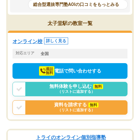
で、AO入試を改めて知
と相談すると、他の先生も紹介してく
総合型選抜専門塾AOIの口コミをもっとみる
それに対しての具体的な
ださり、客観的なアドバイスもいただ
ことでした。更に子供の
くことができました（志望理由・自己
る適正等についても詳し
PR等の添削において）。そして、なに
太子堂駅の教室一覧
でき、メンターの方々も
より自習室が解放されている点がよか
けてらっしゃいますので
ったです。友達と好きな時間に自習
せることができました。
し、お互いを高めあえる環境がありま
オンライン校
詳しく見る
した。
対応エリア
全国
通話
電話で問い合わせする
無料
無料体験を申し込む
無料
（リストに追加する）
資料を請求する
無料
（リストに追加する）
トライのオンライン個別指導塾