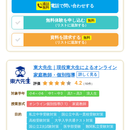
通話
電話で問い合わせする
無料
無料体験を申し込む
無料
（リストに追加する）
資料を請求する
無料
（リストに追加する）
東大先生｜現役東大生によるオンライン
家庭教師・個別指導
詳しく見る
4.2
評価
（10件）
対象学年
小4～小6
中1～中3
高1～高3
浪人生
授業形式
オンライン個別指導(1:1)
家庭教師
目的
私立中学受験対策
国公立中高一貫校受験対策
高校受験対策
大学入学共通テスト対策
国公立2次試験対策
医学部受験
難関私立受験対策