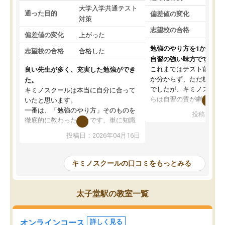
大学入学共通テスト
通った目的
偏差値の変化
対策
志望校の合格
偏差値の変化
上がった
勉強のやり方を1から教
志望校の合格
合格した
自習の強い味方です。
これまではテスト前に何
良い先生が多く、充実した勉強ができ
か分からず、ただ机に座
た。
でしたが、キミノスクー
キミノスクールは本当に自分に合って
らは自習の質が劇的に変
いたと思います。
先生が毎日何をすべきか
一番は、「勉強のやり方」そのものを
投稿日：20
を明確にしてくれるので
徹底的に教わったことです。単に知識
ずに学習に取り組めるよ
を詰め込むのではなく、自学自習の習
投稿日：2026年04月16日
が一番の収穫です。
慣が身につくよう並走してくれるの
授業で教えてもらうとい
で、通塾日以外も机に向かうのが苦で
の仕方をコーチングして
はなくなりました。
キミノスクールの口コミをもっとみる
ルなので、家での学習習
身につきました。結果と
講師の方との距離も近く、親身なコー
た英語の偏差値が10以上
チングのおかげで、停滞期もモチベー
太子堂駅の教室一覧
していた公立高校に無事
ションを維持できました。「やらされ
た。自分から学ぶ姿勢を
る勉強」から「目標のための勉強」へ
たい家庭には本当におす
意識が変わったことが、目標校への合
オンラインコース
詳しく見る