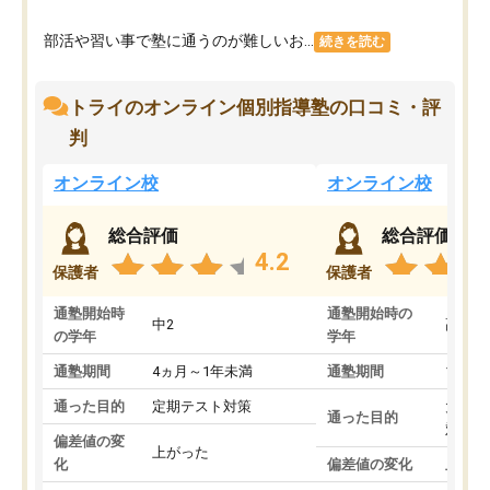
部活や習い事で塾に通うのが難しいお...
続きを読む
トライのオンライン個別指導塾の口コミ・評
判
オンライン校
オンライン校
総合評価
総合評価
4.2
保護者
保護者
通塾開始時
通塾開始時の
中2
高3
の学年
学年
通塾期間
4ヵ月～1年未満
通塾期間
1～3
通った目的
定期テスト対策
大学入
通った目的
対策
偏差値の変
上がった
化
偏差値の変化
上がっ