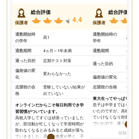
総合評価
総合評価
4.4
保護者
保護者
通塾開始時
通塾開始時の
高1
高3
の学年
学年
通塾期間
4ヵ月～1年未満
通塾期間
4ヵ月
通った目的
定期テスト対策
大学入
通った目的
対策
偏差値の変
変わらなかった
化
偏差値の変化
上がっ
志望校の合
受験していない/結果が
志望校の合格
合格し
格
出ていない
東大生ってやっぱりすご
息子は中学まではそこそ
オンラインだからこそ毎日利用でき学
いたのですが、高校に入
習習慣がついています。
ていけなくなり対面の塾
高校入学してすぐは頑張っていました
でいたので、違うアプロ
が、部活動が忙しくなって学習時間が
考えて入りました。地元
取れなくなるとみるみると成績が落ち
投稿日：20
で、当初は模試でD判定
ていきました。高校の進度が早く、子