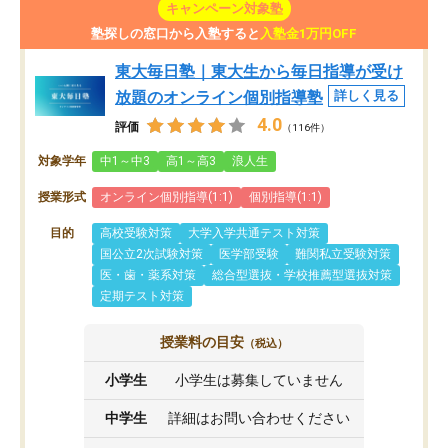
キャンペーン対象塾
塾探しの窓口から入塾すると
入塾金1万円OFF
東大毎日塾｜東大生から毎日指導が受け
放題のオンライン個別指導塾
詳しく見る
4.0
評価
（116件）
対象学年
中1～中3
高1～高3
浪人生
授業形式
オンライン個別指導(1:1)
個別指導(1:1)
目的
高校受験対策
大学入学共通テスト対策
国公立2次試験対策
医学部受験
難関私立受験対策
医・歯・薬系対策
総合型選抜・学校推薦型選抜対策
定期テスト対策
授業料の目安
（税込）
小学生
小学生は募集していません
中学生
詳細はお問い合わせください