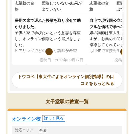
志望校の合
受験していない/結果が
志望校の合
受験して
格
出ていない
格
出ていな
長期欠席で遅れた授業を取り戻せて助
自宅で現役国公立大学生
かりました。
ブルな価格で学べる
子供の家で学びたいという意志を尊重
娘の講師は東大生では無
し、オンライン個別という選択をしま
すが、お薦めの問題集や
した。
指導してくれています。2
ヒアリングでどのような講師が希望
もLINEで直接先生に質問
か、オプションは付帯するかなど選ぶ
教科でも)。受講科目や
投稿日：2025年09月12日
投稿日：20
事が出来ました。
めれるので、個人に合っ
講師とのマッチング後講師との初回ミ
ると思います。カリキュ
ーティングを行い、その講師で良いか
いなのがあり(有料)、受
トウコベ【東大生によるオンライン個別指導】の口
他の講師を希望するか子供との相性も
ことをどんなスケジュー
コミをもっとみる
見てから講師を決定する事ができま
くか相談したのですが、
す。
ち期待したものではなく
うちの子は、初回面談の講師の方で決
内容でした。それでも明
太子堂駅の教室一覧
定しました。
やる気も出ましたし、苦
くなってきたようなので
オンラインツールを使用した単語帳の
お願いして良かったと思
オンライン校
詳しく見る
共有があり宿題もそちらで出される形
も合わなければチェンジ
でした。
娘は3科目ともずっと同
対応エリア
全国