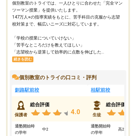
個別教室のトライでは、一人ひとりに合わせた「完全マン
ツーマン授業」を提供いたします。​
147万人※の指導実績をもとに、苦手科目の克服から志望
校対策まで、幅広いニーズに対応しています。​
「学校の授業についていけない」​
「苦手なところだけを教えてほしい」​
「志望校から逆算して効率的に点数を伸ばした...
続きを読む
個別教室のトライの口コミ・評判
釧路駅前校
桂駅前校
総合評価
総合評価
4.0
保護者
生徒
通塾開始時
通塾開始時
中2
高2
の学年
の学年