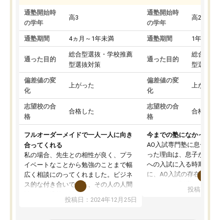
通塾開始時
通塾開始時
高3
高2
の学年
の学年
通塾期間
4ヵ月～1年未満
通塾期間
1年以上
総合型選抜・学校推薦
総合型選
通った目的
通った目的
型選抜対策
型選抜対
偏差値の変
偏差値の変
上がった
上がった
化
化
志望校の合
志望校の合
合格した
合格した
格
格
フルオーダーメイドで一人一人に向き
今までの塾になかったA
AO入試専門塾に息子を
合ってくれる
った理由は、息子が高校
私の場合、先生との相性が良く、プラ
への入試に入る時期に差
イベートなことから勉強のことまで幅
に、AO入試の存在を息
広く相談にのってくれました。ビジネ
してもその制度で合格し
ス的な付き合いでなく、その人の人間
投稿日：20
たことから、AOIに入塾
性までを適切に把握し、むきあってい
投稿日：2024年12月25日
思いました。
るなぁと強く感じることできました。
AOIでは、カウンセリン
また、他の先生の意見も聞いてみたい