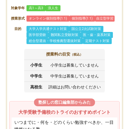
対象学年
高1～高3
浪人生
授業形式
オンライン個別指導(1:1)
個別指導(1:1)
自立型学習
目的
大学入学共通テスト対策
国公立2次試験対策
医学部受験
難関私立受験対策
医・歯・薬系対策
総合型選抜・学校推薦型選抜対策
定期テスト対策
授業料の目安
（税込）
小学生
小学生は募集していません
中学生
中学生は募集していません
高校生
詳細はお問い合わせください
塾探しの窓口編集部からみた
大学受験予備校のトライのおすすめポイント
いつまでに・何を・どのくらい勉強すべきか、一目