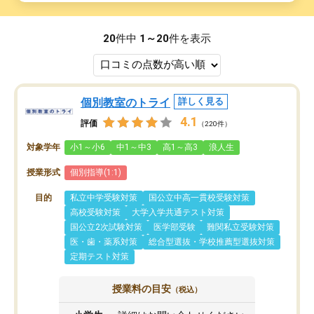
20
件中
1～20
件を表示
個別教室のトライ
詳しく見る
4.1
評価
（220件）
対象学年
小1～小6
中1～中3
高1～高3
浪人生
授業形式
個別指導(1:1)
目的
私立中学受験対策
国公立中高一貫校受験対策
高校受験対策
大学入学共通テスト対策
国公立2次試験対策
医学部受験
難関私立受験対策
医・歯・薬系対策
総合型選抜・学校推薦型選抜対策
定期テスト対策
授業料の目安
（税込）