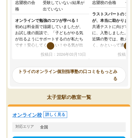
志望校の合
受験していない/結果が
志望校の合格
合格し
格
出ていない
ラストスパートの１か月
オンラインで勉強のコツが学べる！
が、本当に助かりました
初めは料金面で躊躇していましたが、
共通テストに向けての追
お試し後の面談で、「子どもがやる気
に、入塾しました。田舎
が出るようにサポートするのが私たち
近隣の塾では、教えても
です！安心してください！やる気が出
く、かといって通うには
ないのは私たち講師の責任です」と言
が、トライならオンライ
投稿日：2026年03月13日
投稿日：20
ってくださり、確かに！と考えて、思
可能なので本当に助かり
い切って入塾しました。英語が苦手だ
テストの内容重視でした
ったんですが、学生の先生から学ぶこ
らないところをピンポイ
トライのオンライン個別指導塾の口コミをもっとみ
とで、勉強のコツみたいなものをつか
頂いて、とてもわかりや
る
み、徐々に成績が上がったらいいなと
していました。一生を左
思っていました。何が今足りないのか
スト、多少お金がかかっ
を的確に指導いただき、子どももびっ
思い切って入塾してよか
太子堂駅の教室一覧
くりするほど楽しんでやる気を持って
塾を受けています。狙い通り、少しず
つ成績も上がり、苦手意識も無くなっ
オンライン校
詳しく見る
てきたので、さらに苦手な数学も追加
でお願いしました。来年の高校受験に
対応エリア
全国
向けて頑張っています。