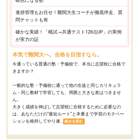
瞭然になる塾
進捗管理もお任せ！難関大生コーチが徹底伴走、質
問チャットも有
確かな実績！「模試→共通テスト128点UP」の実例
が実力の証
本気で難関大へ。合格を目指すなら。
今通っている普通の塾・予備校で、本当に志望校に合格で
きますか？
一般的な塾・予備校に通って他の生徒と同じカリキュラ
ム・同じ教材で学習しても、周囲と大きな差はつきませ
ん。
大きく成績を伸ばして志望校に合格するために必要なの
は、あなただけの“最短ルート”と本番まで学習のモチベー
ションを維持してやり遂...
続きを読む