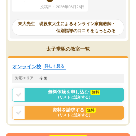
していたのですが、やは
供も家に帰って勉強の話すると嫌な反
投稿日：2026年06月26日
験勉強に詳しく、先生か
応を示します。東大先生にお願いして
受け合格できました。ま
からは効率的な計画を先生が立ててく
自習室が毎日使えていつ
れるので、親としても安心です。毎日
東大先生｜現役東大生によるオンライン家庭教師・
るのが心強かったようで
使える自習室とかもあり、わからない
個別指導の口コミをもっとみる
謝です。
ところがあれば先生が回答してくれる
のも重宝しています。
太子堂駅の教室一覧
オンライン校
詳しく見る
対応エリア
全国
無料体験を申し込む
無料
（リストに追加する）
資料を請求する
無料
（リストに追加する）