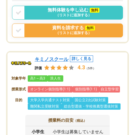
2ヶ月で担当講師の方がお辞めになると
言う事で講師変更の申し出があり、あ
無料体験を申し込む
無料
まりに短期での変更だった為、塾に通
（リストに追加する）
う事にして退会しました。遅れも取り
戻せ、授業内容や講師の方は良かった
資料を請求する
無料
と思います。
（リストに追加する）
キミノスクール
詳しく見る
4.3
評価
（5件）
対象学年
高1～高3
浪人生
授業形式
オンライン個別指導(1:1)
個別指導(1:1)
自立型学習
目的
大学入学共通テスト対策
国公立2次試験対策
難関私立受験対策
総合型選抜・学校推薦型選抜対策
授業料の目安
（税込）
小学生
小学生は募集していません