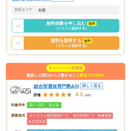
思います。
格に繋がったと思います。
対応エリア
全国
無料体験を申し込む
無料
（リストに追加する）
資料を請求する
無料
（リストに追加する）
キャンペーン対象塾
塾探しの窓口から入塾すると
入塾金1万円OFF
総合型選抜専門塾AOI
詳しく見る
4.3
評価
（3件）
対象学年
高1～高3
浪人生
授業形式
オンライン個別指導(1:1)
個別指導(1:1)
映像授業
自立型学習