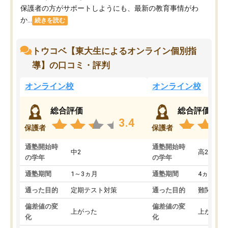
保護者の方がサポートしようにも、最新の教育事情がわ
か...
続きを読む
トウコベ【東大生によるオンライン個別指
導】の口コミ・評判
オンライン校
オンライン校
総合評価
総合評価
3.4
保護者
保護者
通塾開始時
通塾開始時
中2
高2
の学年
の学年
通塾期間
1～3ヵ月
通塾期間
4ヵ月～1
通った目的
定期テスト対策
通った目的
難関私立
偏差値の変
偏差値の変
上がった
上がった
化
化