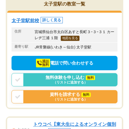
太子堂駅の教室一覧
太子堂駅前校
詳しく見る
住所
宮城県仙台市太白区あすと長町３−３−３１ カー
レヂ三浦 １階
地図を見る
最寄り駅
JR常磐線(いわき～仙台) 太子堂駅
通話
電話で問い合わせする
無料
無料体験を申し込む
無料
（リストに追加する）
資料を請求する
無料
（リストに追加する）
トウコベ【東大生によるオンライン個別