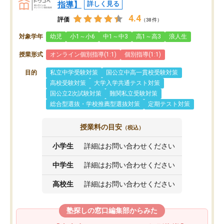
指導】
詳しく見る
4.4
評価
（38件）
対象学年
幼児
小1～小6
中1～中3
高1～高3
浪人生
授業形式
オンライン個別指導(1:1)
個別指導(1:1)
目的
私立中学受験対策
国公立中高一貫校受験対策
高校受験対策
大学入学共通テスト対策
国公立2次試験対策
難関私立受験対策
総合型選抜・学校推薦型選抜対策
定期テスト対策
授業料の目安
（税込）
小学生
詳細はお問い合わせください
中学生
詳細はお問い合わせください
高校生
詳細はお問い合わせください
塾探しの窓口編集部からみた