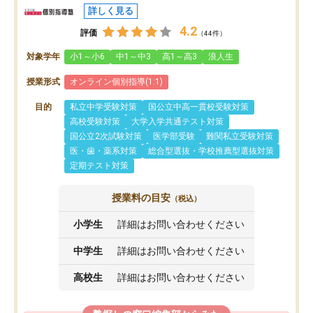
詳しく見る
4.2
評価
（44件）
対象学年
小1～小6
中1～中3
高1～高3
浪人生
授業形式
オンライン個別指導(1:1)
目的
私立中学受験対策
国公立中高一貫校受験対策
高校受験対策
大学入学共通テスト対策
国公立2次試験対策
医学部受験
難関私立受験対策
医・歯・薬系対策
総合型選抜・学校推薦型選抜対策
定期テスト対策
授業料の目安
（税込）
小学生
詳細はお問い合わせください
中学生
詳細はお問い合わせください
高校生
詳細はお問い合わせください