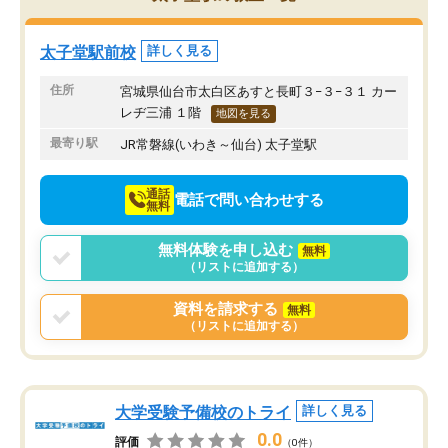
み方が真っすぐに変化（率先して自宅
先生も話しやすく、毎回
で復習や予習をする）し成績も向上し
たのを覚えています。
ています。
自分のペースで学びたい
太子堂駅前校
詳しく見る
駅前なので送り迎えが少々負担になっ
業が苦手な人には特にお
ていますが、それを加味しても通って
塾だと思います。
住所
宮城県仙台市太白区あすと長町３−３−３１ カー
損はないなと感じています。
レヂ三浦 １階
地図を見る
最寄り駅
JR常磐線(いわき～仙台) 太子堂駅
通話
電話で問い合わせする
無料
無料体験を申し込む
無料
（リストに追加する）
資料を請求する
無料
（リストに追加する）
大学受験予備校のトライ
詳しく見る
0.0
評価
（0件）