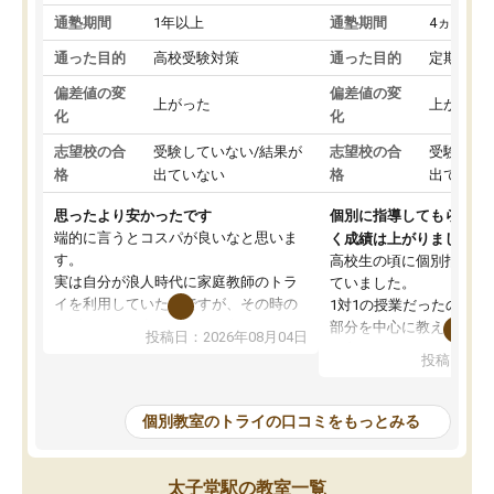
通塾期間
1年以上
通塾期間
4ヵ月～1
通った目的
高校受験対策
通った目的
定期テス
偏差値の変
偏差値の変
上がった
上がった
化
化
志望校の合
受験していない/結果が
志望校の合
受験して
格
出ていない
格
出ていな
思ったより安かったです
個別に指導してもらえる
端的に言うとコスパが良いなと思いま
く成績は上がりました。
す。
高校生の頃に個別指導の
実は自分が浪人時代に家庭教師のトラ
ていました。
イを利用していたのですが、その時の
1対1の授業だったので、
月謝がとても高くトライに良いイメー
部分を中心に教えてもら
投稿日：2026年08月04日
ジがありませんでした。
く良かったです。
投稿日：20
なので、少し不安だったのですが子供
わからないところもその
がどうしても行きたいと言うので利用
すく、理解できるまで丁
し始めた形です。
もらえたので、勉強への
個別教室のトライの口コミをもっとみる
しかし、以前とは違い料金がリーズナ
しずつなくなりました。
ブルでびっくりしました。
その結果成績も上がり、
通って1年以上ですが、勉強への取り組
勉強に取り組めるように
太子堂駅の教室一覧