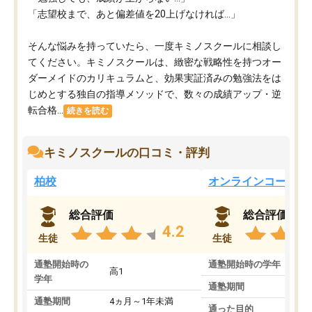
「志望校まで、あと偏差値を20上げなければ…」
そんな悩みを持っていたら、一度キミノスクールに相談し
てください。キミノスクールは、緻密な戦略性を持つオー
ダーメイドのカリキュラムと、効果実証済みの勉強法をは
じめとする独自の指導メソッドで、数々の成績アップ・逆
転合格...
続きを読む
キミノスクールの口コミ・評判
柏校
オンラインコース
総合評価
総合評価
4.2
生徒
生徒
通塾開始時の
通塾開始時の学年
中
高1
学年
通塾期間
通塾期間
4ヵ月～1年未満
通った目的