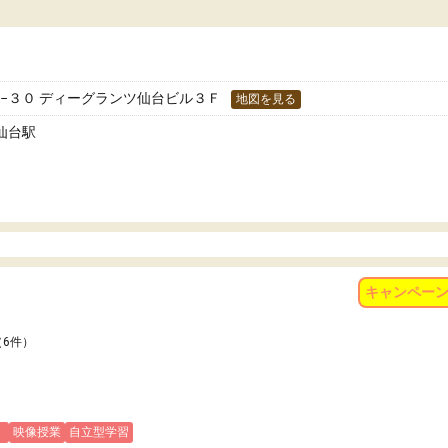
た！
分のペースで学びたい人や、集団授業が苦手
人には特におすすめできる塾だと思います。
−３０ ディーグランツ仙台ビル３Ｆ
地図を見る
仙台駅
キャンペー
（6件）
)
映像授業
自立型学習