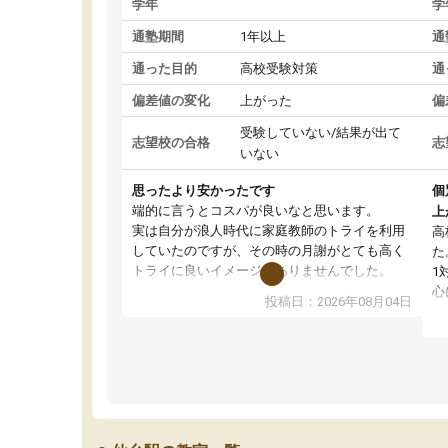
学年
学
通塾期間
1年以上
通
通った目的
高校受験対策
通
偏差値の変化
上がった
偏
受験していない/結果が出て
志望校の合格
志
いない
思ったより安かったです
個
端的に言うとコスパが良いなと思います。
上
実は自分が浪人時代に家庭教師のトライを利用
高
していたのですが、その時の月謝がとても高く
た
トライに良いイメージがありませんでした。
1
なので、少し不安だったのですが子供がどうし
心
投稿日：2026年08月04日
ても行きたいと言うので利用し始めた形です。
わ
しかし、以前とは違い料金がリーズナブルでび
解
っくりしました。
強
通って1年以上ですが、勉強への取り組み方が真
そ
っすぐに変化（率先して自宅で復習や予習をす
り
る）し成績も向上しています。
先
駅前なので送り迎えが少々負担になっています
え