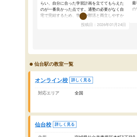
最
らい、自分に合った学習計画を立ててもらえた
の
のが一番良かった点です。通塾の必要がなく自
ま
宅で完結するため、学校や部活と両立しやすか
ま
ったです。コーチが現役大学生で相談しやす
投稿日：2026年01月24日
講
く、勉強面だけでなく受験期の不安も気軽に話
が
せました。勉強習慣が身についたと感じていま
で
す。また、チャットで質問できるのも便利でし
モ
た。一人では迷いがちだった受験勉強を、最後
し
まで続けられたのはこの塾のおかげだと思いま
追
す。
仙台駅の教室一覧
す
て
そ
オンライン校
詳しく見る
わ
総
対応エリア
全国
で
唯
し
仙台校
詳しく見る