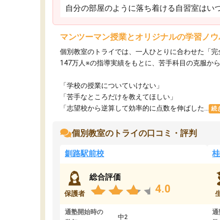
自分の部屋のように落ち着ける自習室はいつ
マンツーマン授業とオリジナルの学習ノウ
個別教室のトライでは、一人ひとりに合わせた「完
147万人※の指導実績をもとに、苦手科目の克服か
「学校の授業についていけない」​
「苦手なところだけを教えてほしい」​
「志望校から逆算して効率的に点数を伸ばした...
続
個別教室のトライの口コミ・評判
釧路駅前校
桂
総合評価
4.0
保護者
通塾開始時の
通
中2