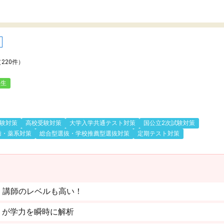
（220件）
人生
験対策
高校受験対策
大学入学共通テスト対策
国公立2次試験対策
歯・薬系対策
総合型選抜・学校推薦型選抜対策
定期テスト対策
。講師のレベルも高い！
」が学力を瞬時に解析