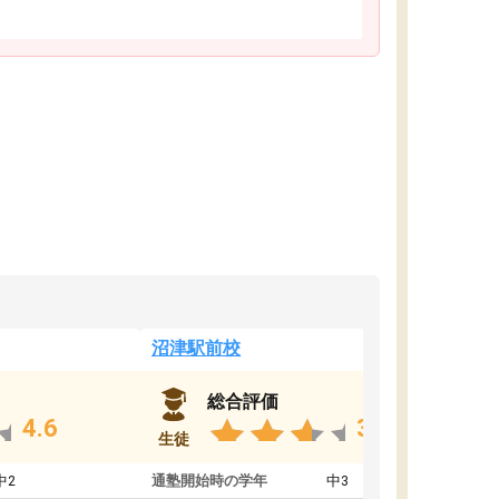
沼津駅前校
総合評価
4.6
3.8
生徒
中2
通塾開始時の学年
中3