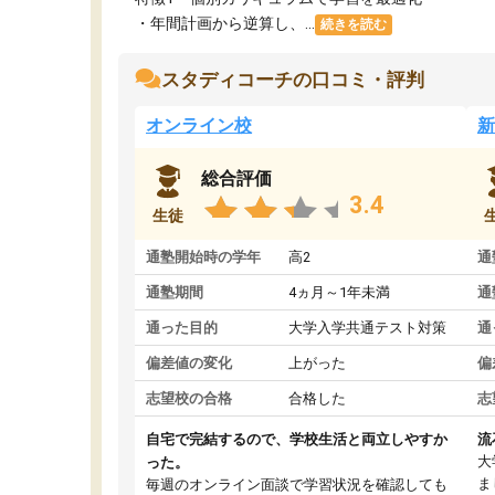
・年間計画から逆算し、...
続きを読む
スタディコーチの口コミ・評判
オンライン校
新
総合評価
3.4
生徒
通塾開始時の学年
高2
通
通塾期間
4ヵ月～1年未満
通
通った目的
大学入学共通テスト対策
通
偏差値の変化
上がった
偏
志望校の合格
合格した
志
自宅で完結するので、学校生活と両立しやすか
流
大
った。
ま
毎週のオンライン面談で学習状況を確認しても