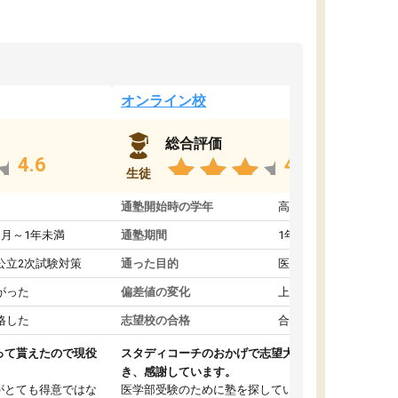
オンライン校
総合評価
4.6
4.4
生徒
3
通塾開始時の学年
高2
ヵ月～1年未満
通塾期間
1年以上
公立2次試験対策
通った目的
医学部受験
がった
偏差値の変化
上がった
格した
志望校の合格
合格した
って貰えたので現役
スタディコーチのおかげで志望大学に合格で
き、感謝しています。
がとても得意ではな
医学部受験のために塾を探していたところ、オ