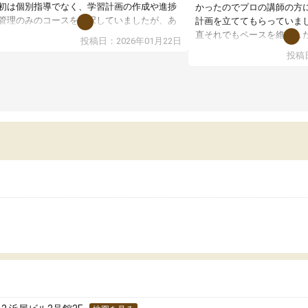
初は個別指導でなく、学習計画の作成や進捗
かったのでプロの講師の方
管理のみのコースを選択していましたが、あ
計画を立ててもらっていま
り効果がないと感じ個別指導コースに変更し
直それでもペースを維持し
投稿日：2026年01月22日
した。
に進めるのはムズかしかっ
投稿日
師には早稲田大学生の方がついてくれました
の面談で進捗の確認とかが
、はっきり言ってあまり相性が良くなかった
ミングで教師が進め方のア
す。
ールを再編成してくれたり
チベーションが上がらず、結局すぐにやめて
くれてました。それに加え
まいました。
影響も大きく自宅にいなが
加で料金を払うことで講師を人気の方に変更
めました。
ることも可能ですが、講師の方の予定が空い
いなかったり、
もそも月謝が高い塾なので会わない人には合
ないと思います。
合してあまりお勧めできる塾ではありません
した。
一、塾内の設備だけはとてもきれいで素晴ら
かったです。