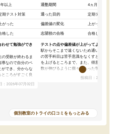
1年以上
通塾期間
4ヵ月～1年未満
定期テスト対策
通った目的
定期テスト対策
上がった
偏差値の変化
上がった
合格した
志望校の合格
合格した
合わせて勉強ができ
テストの点や偏差値が上がってよかった
駅からそこまで遠くないため通いやすく、自分
の苦手科目は苦手意識をなくすところから成績
生の受験が終わるま
を上げるところまで、また、得意科目はより点
指導なので自分のペ
数が伸びるように個々にあった学習方法で教え
とができ、分からな
てくれました。また、個別にやってくれること
るところがすごく良
投稿日：2026年06月19日
でわからないところをすぐに質問することがで
また、教科によって
：2026年07月02日
きて、後回しにせずその場で解決できることが
たので、わかりやす
とてもありがたかったです。個別ということも
頂きすごく助かりま
あり、料金は少し高めですが、自分の学力の上
おさらいだったり、
がり方を考えたら妥当なのではないかと思いま
で行うことができ、
した。
ったり、他の先生が
個別教室のトライの口コミをもっとみる
をすぐに質問できる
値が上がり志望して
ることができまし