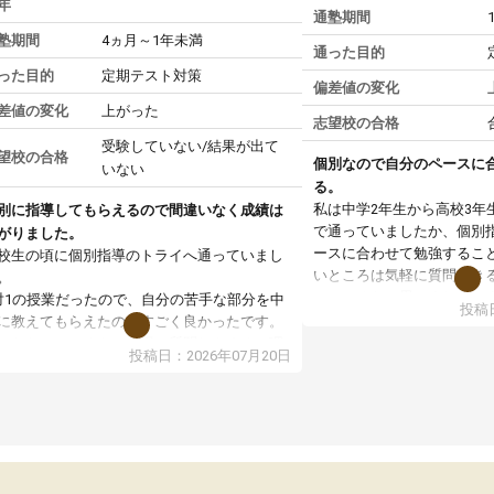
年
通塾期間
塾期間
4ヵ月～1年未満
通った目的
った目的
定期テスト対策
偏差値の変化
差値の変化
上がった
志望校の合格
受験していない/結果が出て
望校の合格
個別なので自分のペースに
いない
る。
私は中学2年生から高校3年
別に指導してもらえるので間違いなく成績は
で通っていましたか、個別
がりました。
ースに合わせて勉強するこ
校生の頃に個別指導のトライへ通っていまし
いところは気軽に質問でき
。
いところだと思いました。
対1の授業だったので、自分の苦手な部分を中
投稿日
専門の先生にも変えて貰え
に教えてもらえたのがすごく良かったです。
い覚え方だったりも教えて
からないところもその場で質問しやすく、理
投稿日：2026年07月20日
した。授業後は、その日の
できるまで丁寧に説明してもらえたので、勉
学校の宿題を自習スペース
への苦手意識が少しずつなくなりました。
近くに自分の担当の先生だ
の結果成績も上がり、自信を持って勉強に取
いるので分からないところ
組めるようになりました。
環境でした。おかげで偏差
生も話しやすく、毎回安心して通えたのを覚
いた高校や大学にも合格す
ています。