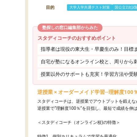
目的
大学入学共通テスト対策
国公立2次試
塾探しの窓口編集部からみた
スタディコーチのおすすめポイント
指導者は現役の東大生・早慶生のみ！目標
自宅が塾になるオンライン校と、周りから
授業以外のサポートも充実！学習方法や受験
逆授業 × オーダーメイド学習─理解度10
スタディコーチは、逆授業でアウトプットを鍛えな
逆授業で“理解度100％”を目指し、最短で成績を伸
＜スタディコーチ（オンライン校)の特徴＞
特徴1 個別カリキュラムで学習を最適化