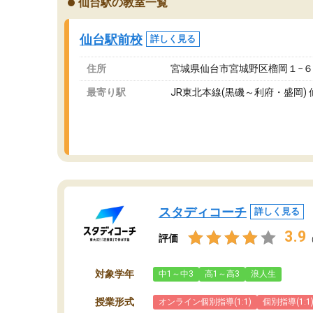
仙台駅の教室一覧
が、それを加味しても通って損はないなと感じ
自
ています。
な
仙台駅前校
詳しく見る
住所
宮城県仙台市宮城野区榴岡１−６
最寄り駅
JR東北本線(黒磯～利府・盛岡) 
スタディコーチ
詳しく見る
3.9
評価
対象学年
中1～中3
高1～高3
浪人生
授業形式
オンライン個別指導(1:1)
個別指導(1:1