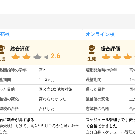
宿校
オンライン校
総合評価
総合評価
2.6
生徒
生徒
塾開始時の学年
高2
通塾開始時の学年
高
塾期間
1～3ヵ月
通塾期間
4
った目的
国公立2次試験対策
通った目的
国
差値の変化
変わらなかった
偏差値の変化
上
望校の合格
合格した
志望校の合格
合
石に料金が高すぎる
スケジュール管理まで手伝
学受験に向けて、高2の５月ごろから通い始め
で合格できました
した。
自分自身スケジュール管理