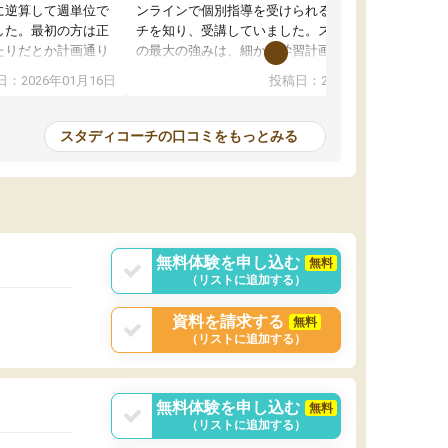
に逆算して週単位で
ンラインで個別指導を受けられるスタディコー
した。最初の方は正
チを知り、受講していました。スタディコーチ
たりだとか計画通り
の最大の強みは、細かな学習計画表の作成にあ
たです。ですが週一
ると思います。各教科ごとに詳細な計画を立て
：2026年01月16日
投稿日：2024年03月05日
あったのでそのタイ
てくれたため、迷うことなく受験勉強に取り組
ドバイスやスケジュ
むことができました。自分一人で勉強計画を立
勉
など柔軟に対応して
てるのが難しい人にとって、非常に向いている
スタディコーチの口コミをもっとみる
オンライン自習室の
サービスだと思います。
らも集中して取り組
また、オンライン自習室が設けられている点
も、スタディコーチをおすすめである理由の一
つです。自宅であっても、周りに他の受験生が
いるような環境の中で勉強に取り組めました。
無料体験を申し込む
無料
（リストに追加する）
資料を請求する
無料
（リストに追加する）
無料体験を申し込む
無料
（リストに追加する）