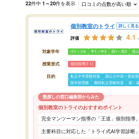
22
件中
1～20
件を表示
個別教室のトライ
詳しく見る
4.1
評価
対象学年
小1～小6
中1～中3
高1～高3
浪
授業形式
個別指導(1:1)
目的
私立中学受験対策
国公立中高一貫校受
医学部受験
難関私立受験対策
医・
塾探しの窓口編集部からみた
個別教室のトライのおすすめポイント
完全マンツーマン指導の「王道」個別指導
主要科目に対応した「トライ式AI学習診断