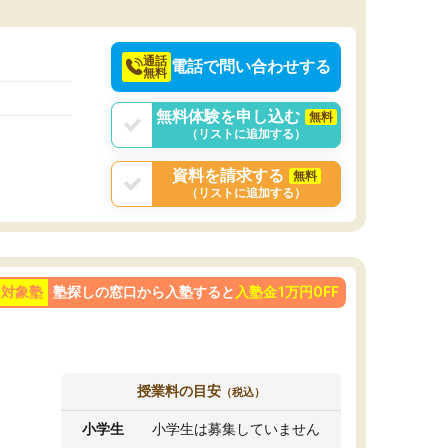
通話
電話で問い合わせする
無料
無料体験を申し込む
無料
（リストに追加する）
資料を請求する
無料
（リストに追加する）
ン対象塾
塾探しの窓口から入塾すると
入塾金1万円OFF
授業料の目安
（税込）
小学生
小学生は募集していません