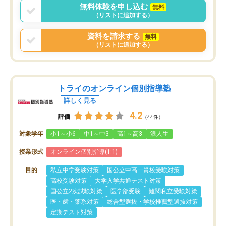
無料体験を申し込む
無料
（リストに追加する）
資料を請求する
無料
（リストに追加する）
トライのオンライン個別指導塾
詳しく見る
4.2
評価
（44件）
対象学年
小1～小6
中1～中3
高1～高3
浪人生
授業形式
オンライン個別指導(1:1)
目的
私立中学受験対策
国公立中高一貫校受験対策
高校受験対策
大学入学共通テスト対策
国公立2次試験対策
医学部受験
難関私立受験対策
医・歯・薬系対策
総合型選抜・学校推薦型選抜対策
定期テスト対策