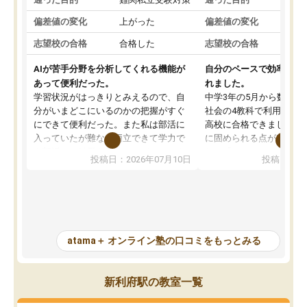
偏差値の変化
上がった
偏差値の変化
志望校の合格
合格した
志望校の合格
AIが苦手分野を分析してくれる機能が
自分のペースで効率よく
あって便利だった。
れました。
学習状況がはっきりとみえるので、自
中学3年の5月から数学・
分がいまどこにいるのかの把握がすぐ
社会の4教科で利用し、偏
にできて便利だった。また私は部活に
高校に合格できました。
入っていたが難なく両立できて学力で
に固められる点が魅力で
も部活でも結果を残すことができてよ
れる「ウォームアップ」
投稿日：2026年07月10日
投稿日：20
かった。また問題演習の際に、自分が
項目のおかげで、手軽に
一度間違えた問題を繰り返し学習でき
せられます。何度も間違
たので苦手だった英語の克服につなが
「特訓」項目で徹底的に
った点もよかった。ただAIをアピール
め、苦手克服に非常に役
して活用するのは良かった点もあった
また、その日の勉強時間
が、自分で自分の管理ができない人に
元数が可視化されるので
atama＋ オンライン塾の口コミをもっとみる
とっては難しい部分もあるのではない
しながら意欲的に取り組
かと思った。
常に効果を実感している
になった現在も大学受験
新利府駅の教室一覧
して利用しており、自信
すめできる塾です。