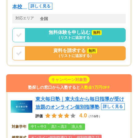
本校
詳しく見る
対応エリア
全国
無料体験を申し込む
無料
（リストに追加する）
資料を請求する
無料
（リストに追加する）
キャンペーン対象塾
塾探しの窓口から入塾すると
入塾金1万円OFF
東大毎日塾｜東大生から毎日指導が受け
放題のオンライン個別指導塾
詳しく見る
4.0
評価
（116件）
対象学年
中1～中3
高1～高3
浪人生
授業形式
オンライン個別指導(1:1)
個別指導(1:1)