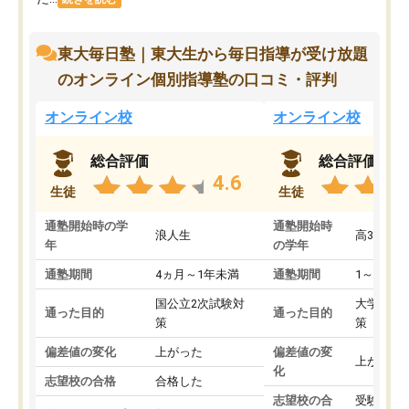
東大毎日塾｜東大生から毎日指導が受け放題
のオンライン個別指導塾の口コミ・評判
オンライン校
オンライン校
総合評価
総合評価
4.6
生徒
生徒
通塾開始時の学
通塾開始時
浪人生
高3
年
の学年
通塾期間
4ヵ月～1年未満
通塾期間
1～3ヵ月
国公立2次試験対
大学入学
通った目的
通った目的
策
策
偏差値の変化
上がった
偏差値の変
上がった
化
志望校の合格
合格した
志望校の合
受験して