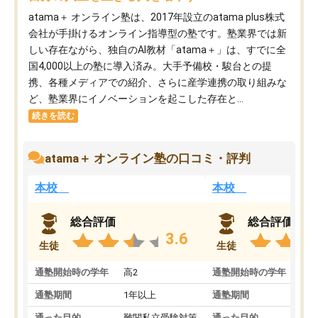
atama＋ オンライン塾は、2017年設立のatama plus株式
会社が手掛けるオンライン指導型の塾です。塾業界では新
しい存在ながら、独自のAI教材「atama＋」は、すでに全
国4,000以上の塾に導入済み。大手予備校・駿台との提
携、各種メディアでの紹介、さらに産学連携の取り組みな
ど、塾業界にイノベーションを起こした存在と...
続きを読む
atama＋ オンライン塾の口コミ・評判
本校
本校
総合評価
総合評価
3.6
生徒
生徒
通塾開始時の学年
高2
通塾開始時の学年
中
通塾期間
1年以上
通塾期間
通った目的
難関私立受験対策
通った目的