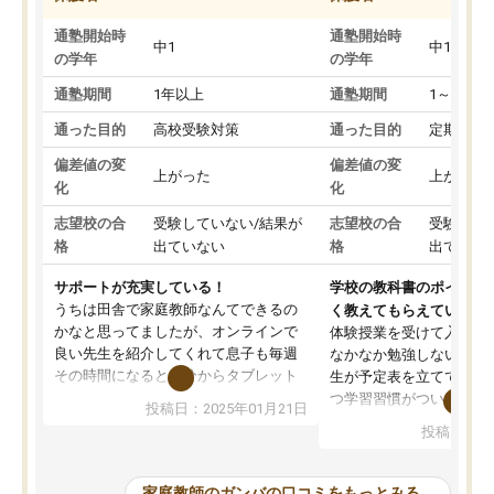
通塾開始時
通塾開始時
中1
中1
の学年
の学年
通塾期間
1年以上
通塾期間
1～3ヵ月
通った目的
高校受験対策
通った目的
定期テス
偏差値の変
偏差値の変
上がった
上がった
化
化
志望校の合
受験していない/結果が
志望校の合
受験して
格
出ていない
格
出ていな
サポートが充実している！
学校の教科書のポイント
うちは田舎で家庭教師なんてできるの
く教えてもらえている
かなと思ってましたが、オンラインで
体験授業を受けて入塾し
良い先生を紹介してくれて息子も毎週
なかなか勉強しない息子
その時間になると自分からタブレット
生が予定表を立ててくれ
を開いてzoomを繋げるようになりまし
つ学習習慣がついてきま
投稿日：2025年01月21日
た！5科目なんでもOKなのもとても気
オンラインで週に一度の
投稿日：20
に入っています
指導が無い日も予定表に
成績もだいぶ下の方でしたが、通い始
したり、LINEでわから
めて1年ほどだった今では平均点以上の
問できるのでとても助か
家庭教師のガンバの口コミをもっとみる