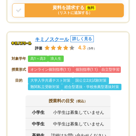
戻せ、授業内容や講師の方は良かった
資料を請求する
無料
と思います。
（リストに追加する）
キミノスクール
詳しく見る
4.3
評価
（5件）
対象学年
高1～高3
浪人生
授業形式
オンライン個別指導(1:1)
個別指導(1:1)
自立型学習
目的
大学入学共通テスト対策
国公立2次試験対策
難関私立受験対策
総合型選抜・学校推薦型選抜対策
授業料の目安
（税込）
小学生
小学生は募集していません
中学生
中学生は募集していません
高校生
詳細はお問い合わせください