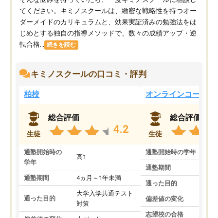
てください。キミノスクールは、緻密な戦略性を持つオー
ダーメイドのカリキュラムと、効果実証済みの勉強法をは
じめとする独自の指導メソッドで、数々の成績アップ・逆
転合格...
続きを読む
キミノスクールの口コミ・評判
柏校
オンラインコース
総合評価
総合評価
4.2
生徒
生徒
通塾開始時の
通塾開始時の学年
中
高1
学年
通塾期間
通塾期間
4ヵ月～1年未満
通った目的
大学入学共通テスト
通った目的
偏差値の変化
対策
志望校の合格