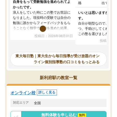
自身をもって受験勉強を進められてよ
格
出ていな
かったです。
浪人をしていた時にこの塾でお世話に
いいとは思いますが、料
なりました。現役時の受験では自分の
す。
勉強に誰かからフィードバックをもら
自分が朝型なので、自習
うことなく独学で勉強を進めた結果、
つ、手助けしてくれる設
入試本番に地歴の学習が間に合わず不
この塾を選びました。
投稿日：2026年08月01日
合格となってしまいました。その経験
投稿日：20
を踏まえ、浪人が決まった際に勉強計
画を考えてもらえる塾を探した結果、
東大毎日塾にたどり着きました。学習
東大毎日塾｜東大生から毎日指導が受け放題のオン
の長期計画や日々の勉強のやり方につ
ライン個別指導塾の口コミをもっとみる
いて客観的なアドバイスをいただけた
ので、自信をもって受験勉強を進める
ことができました。自分のように勉強
新利府駅の教室一覧
のやり方や進捗管理で苦労している方
には特におすすめしたい塾です。
オンライン校
詳しく見る
対応エリア
全国
無料体験を申し込む
無料