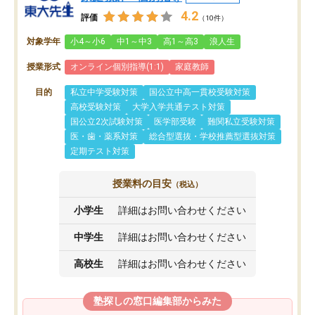
4.2
評価
（10件）
対象学年
小4～小6
中1～中3
高1～高3
浪人生
授業形式
オンライン個別指導(1:1)
家庭教師
目的
私立中学受験対策
国公立中高一貫校受験対策
高校受験対策
大学入学共通テスト対策
国公立2次試験対策
医学部受験
難関私立受験対策
医・歯・薬系対策
総合型選抜・学校推薦型選抜対策
定期テスト対策
授業料の目安
（税込）
小学生
詳細はお問い合わせください
中学生
詳細はお問い合わせください
高校生
詳細はお問い合わせください
塾探しの窓口編集部からみた