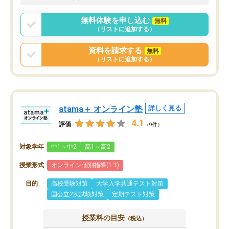
無料体験を申し込む
無料
（リストに追加する）
資料を請求する
無料
（リストに追加する）
atama＋ オンライン塾
詳しく見る
4.1
評価
（9件）
対象学年
中1～中2
高1～高2
授業形式
オンライン個別指導(1:1)
目的
高校受験対策
大学入学共通テスト対策
国公立2次試験対策
定期テスト対策
授業料の目安
（税込）