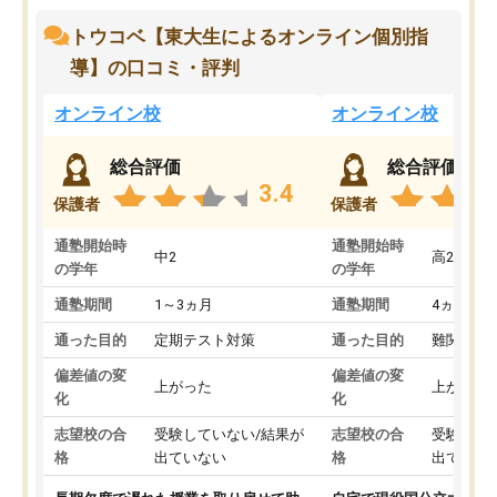
トウコベ【東大生によるオンライン個別指
導】の口コミ・評判
オンライン校
オンライン校
総合評価
総合評価
3.4
保護者
保護者
通塾開始時
通塾開始時
中2
高2
の学年
の学年
通塾期間
1～3ヵ月
通塾期間
4ヵ月～1
通った目的
定期テスト対策
通った目的
難関私立
偏差値の変
偏差値の変
上がった
上がった
化
化
志望校の合
受験していない/結果が
志望校の合
受験して
格
出ていない
格
出ていな