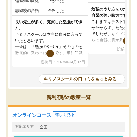
偏差値の変化
上がった
勉強のやり方を1から教
志望校の合格
合格した
自習の強い味方です。
これまではテスト前に何
良い先生が多く、充実した勉強ができ
か分からず、ただ机に座
た。
でしたが、キミノスクー
キミノスクールは本当に自分に合って
らは自習の質が劇的に変
いたと思います。
先生が毎日何をすべきか
一番は、「勉強のやり方」そのものを
投稿日：20
を明確にしてくれるので
徹底的に教わったことです。単に知識
ずに学習に取り組めるよ
を詰め込むのではなく、自学自習の習
投稿日：2026年04月16日
が一番の収穫です。
慣が身につくよう並走してくれるの
授業で教えてもらうとい
で、通塾日以外も机に向かうのが苦で
の仕方をコーチングして
はなくなりました。
キミノスクールの口コミをもっとみる
ルなので、家での学習習
身につきました。結果と
講師の方との距離も近く、親身なコー
た英語の偏差値が10以上
チングのおかげで、停滞期もモチベー
新利府駅の教室一覧
していた公立高校に無事
ションを維持できました。「やらされ
た。自分から学ぶ姿勢を
る勉強」から「目標のための勉強」へ
たい家庭には本当におす
意識が変わったことが、目標校への合
オンラインコース
詳しく見る
思います。
格に繋がったと思います。
対応エリア
全国