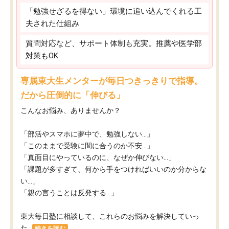
「勉強せざるを得ない」環境に追い込んでくれる工
夫された仕組み
質問対応など、サポート体制も充実。推薦や医学部
対策もOK
専属東大生メンターが毎日つきっきりで指導。
だから圧倒的に「伸びる」
こんなお悩み、ありませんか？
「部活やスマホに夢中で、勉強しない…」
「このままで受験に間に合うのか不安…」
「真面目にやっているのに、なぜか伸びない…」
「課題が多すぎて、何から手をつければいいのか分からな
い…」
「親の言うことは反発する…」
東大毎日塾に相談して、これらのお悩みを解決していっ
た...
続きを読む