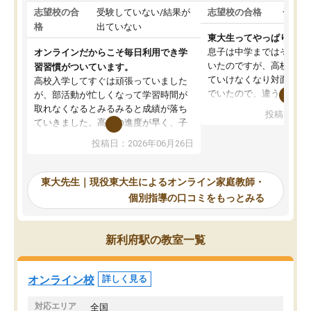
志望校の合
受験していない/結果が
志望校の合格
合格し
格
出ていない
東大生ってやっぱりすご
息子は中学まではそこそ
オンラインだからこそ毎日利用でき学
いたのですが、高校に入
習習慣がついています。
ていけなくなり対面の塾
高校入学してすぐは頑張っていました
でいたので、違うアプロ
が、部活動が忙しくなって学習時間が
考えて入りました。地元
取れなくなるとみるみると成績が落ち
投稿日：20
で、当初は模試でD判定
ていきました。高校の進度が早く、子
していたのですが、やは
供も家に帰って勉強の話すると嫌な反
投稿日：2026年06月26日
験勉強に詳しく、先生か
応を示します。東大先生にお願いして
受け合格できました。ま
からは効率的な計画を先生が立ててく
自習室が毎日使えていつ
れるので、親としても安心です。毎日
東大先生｜現役東大生によるオンライン家庭教師・
るのが心強かったようで
使える自習室とかもあり、わからない
個別指導の口コミをもっとみる
謝です。
ところがあれば先生が回答してくれる
のも重宝しています。
新利府駅の教室一覧
オンライン校
詳しく見る
対応エリア
全国