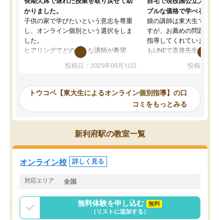
長期欠席で遅れた授業を取り戻せて助
自宅で現役国公立大学生
かりました。
ブルな価格で学べる
子供の家で学びたいという意志を尊重
娘の講師は東大生では無
し、オンライン個別という選択をしま
すが、お薦めの問題集や
した。
指導してくれています。2
ヒアリングでどのような講師が希望
もLINEで直接先生に質問
か、オプションは付帯するかなど選ぶ
教科でも)。受講科目や
投稿日：2025年09月12日
投稿日：20
事が出来ました。
めれるので、個人に合っ
講師とのマッチング後講師との初回ミ
ると思います。カリキュ
ーティングを行い、その講師で良いか
いなのがあり(有料)、受
トウコベ【東大生によるオンライン個別指導】の口
他の講師を希望するか子供との相性も
ことをどんなスケジュー
コミをもっとみる
見てから講師を決定する事ができま
くか相談したのですが、
す。
ち期待したものではなく
うちの子は、初回面談の講師の方で決
内容でした。それでも明
新利府駅の教室一覧
定しました。
やる気も出ましたし、苦
くなってきたようなので
オンラインツールを使用した単語帳の
お願いして良かったと思
オンライン校
詳しく見る
共有があり宿題もそちらで出される形
も合わなければチェンジ
でした。
娘は3科目ともずっと同
対応エリア
全国
2ヶ月で担当講師の方がお辞めになると
言う事で講師変更の申し出があり、あ
無料体験を申し込む
無料
まりに短期での変更だった為、塾に通
（リストに追加する）
う事にして退会しました。遅れも取り