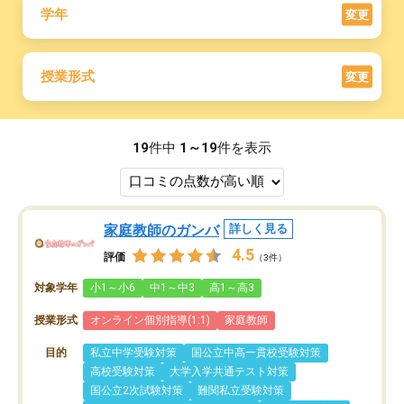
学年
変更
授業形式
変更
19
件中
1～19
件を表示
家庭教師のガンバ
詳しく見る
4.5
評価
（3件）
対象学年
小1～小6
中1～中3
高1～高3
授業形式
オンライン個別指導(1:1)
家庭教師
目的
私立中学受験対策
国公立中高一貫校受験対策
高校受験対策
大学入学共通テスト対策
国公立2次試験対策
難関私立受験対策