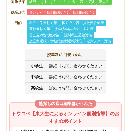
対象学年
幼児
小1～小6
中1～中3
高1～高3
浪人生
授業形式
オンライン個別指導(1:1)
個別指導(1:1)
目的
私立中学受験対策
国公立中高一貫校受験対策
高校受験対策
大学入学共通テスト対策
国公立2次試験対策
難関私立受験対策
総合型選抜・学校推薦型選抜対策
定期テスト対策
授業料の目安
（税込）
小学生
詳細はお問い合わせください
中学生
詳細はお問い合わせください
高校生
詳細はお問い合わせください
塾探しの窓口編集部からみた
トウコベ【東大生によるオンライン個別指導】のお
すすめポイント