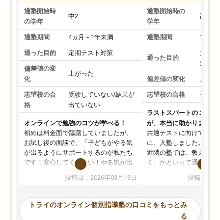
通塾開始時
通塾開始時の
中2
高3
の学年
学年
通塾期間
4ヵ月～1年未満
通塾期間
1～3
通った目的
定期テスト対策
大学入
通った目的
対策
偏差値の変
上がった
化
偏差値の変化
上がっ
志望校の合
受験していない/結果が
志望校の合格
合格し
格
出ていない
ラストスパートの１か月
オンラインで勉強のコツが学べる！
が、本当に助かりました
初めは料金面で躊躇していましたが、
共通テストに向けての追
お試し後の面談で、「子どもがやる気
に、入塾しました。田舎
が出るようにサポートするのが私たち
近隣の塾では、教えても
です！安心してください！やる気が出
く、かといって通うには
ないのは私たち講師の責任です」と言
が、トライならオンライ
投稿日：2026年03月13日
投稿日：20
ってくださり、確かに！と考えて、思
可能なので本当に助かり
い切って入塾しました。英語が苦手だ
テストの内容重視でした
ったんですが、学生の先生から学ぶこ
らないところをピンポイ
トライのオンライン個別指導塾の口コミをもっとみ
とで、勉強のコツみたいなものをつか
頂いて、とてもわかりや
る