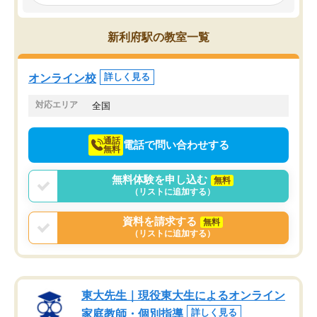
み、徐々に成績が上がったらいいなと
していました。一生を左
思っていました。何が今足りないのか
スト、多少お金がかかっ
を的確に指導いただき、子どももびっ
思い切って入塾してよか
新利府駅の教室一覧
くりするほど楽しんでやる気を持って
塾を受けています。狙い通り、少しず
つ成績も上がり、苦手意識も無くなっ
オンライン校
詳しく見る
てきたので、さらに苦手な数学も追加
でお願いしました。来年の高校受験に
対応エリア
全国
向けて頑張っています。
通話
電話で問い合わせする
無料
無料体験を申し込む
無料
（リストに追加する）
資料を請求する
無料
（リストに追加する）
東大先生｜現役東大生によるオンライン
家庭教師・個別指導
詳しく見る