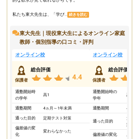
私たち東大先生は、「学び...
続きを読む
東大先生｜現役東大生によるオンライン家庭
教師・個別指導の口コミ・評判
オンライン校
オンライン校
総合評価
総合評価
4.4
保護者
保護者
通塾開始時
通塾開始時の
高1
高3
の学年
学年
通塾期間
4ヵ月～1年未満
通塾期間
4ヵ月
通った目的
定期テスト対策
大学入
通った目的
対策
偏差値の変
変わらなかった
化
偏差値の変化
上がっ