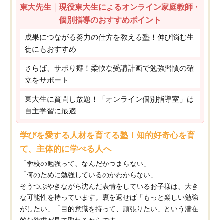
東大先生｜現役東大生によるオンライン家庭教師・
個別指導のおすすめポイント
成果につながる努力の仕方を教える塾！伸び悩む生
徒にもおすすめ
さらば、サボり癖！柔軟な受講計画で勉強習慣の確
立をサポート
東大生に質問し放題！「オンライン個別指導室」は
自主学習に最適
学びを愛する人材を育てる塾！知的好奇心を育
て、主体的に学べる人へ
「学校の勉強って、なんだかつまらない」
「何のために勉強しているのかわからない」
そうつぶやきながら沈んだ表情をしているお子様は、大き
な可能性を持っています。裏を返せば「もっと楽しい勉強
がしたい」「目的意識を持って、頑張りたい」という潜在
的な欲求が見て取れるからです。