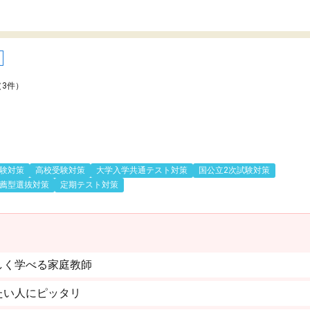
（3件）
験対策
高校受験対策
大学入学共通テスト対策
国公立2次試験対策
薦型選抜対策
定期テスト対策
しく学べる家庭教師
たい人にピッタリ