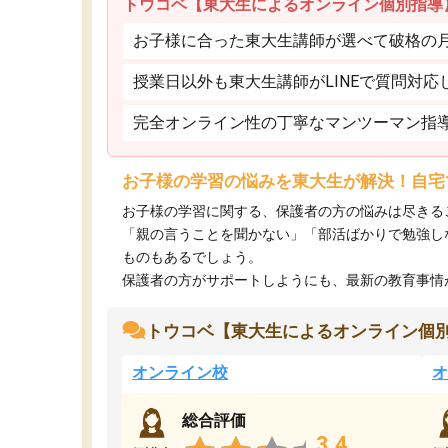
トウコベ【東大生によるオンライン個別指導
お子様に合った東大生講師が選べて破格の月額
授業日以外も東大生講師がLINEで質問対応
完全オンライン性の丁寧なマンツーマン指
お子様の学習の悩みを東大生が解決！自宅
お子様の学習に関する、保護者の方の悩みは尽きる
「親の言うことを聞かない」「部活ばかりで勉強し
ものもあるでしょう。
保護者の方がサポートしようにも、最新の教育事情がわ
トウコベ【東大生によるオンライン個
オンライン校
オ
総合評価
3.4