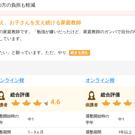
の方の負担も軽減
え、お子さんを支え続ける家庭教師
の家庭教師です。「勉強が嫌いだったけど、家庭教師のガンバで自分の
しています。
い」と願っています。ただ、やり...
続きを読む
ンライン校
オンライン校
総合評価
総合評価
4.6
護者
保護者
塾開始時の
通塾開始時の
中1
中1
年
学年
塾期間
1～3ヵ月
通塾期間
1年以上