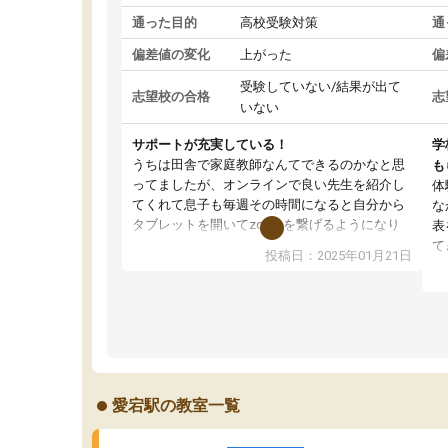
通った目的
高校受験対策
通
偏差値の変化
上がった
偏
受験していない/結果が出て
志望校の合格
志
いない
サポートが充実している！
学
うちは田舎で家庭教師なんてできるのかなと思
も
ってましたが、オンラインで良い先生を紹介し
体
てくれて息子も毎週その時間になると自分から
な
タブレットを開いてzoomを繋げるようになり
表
ました！5科目なんでもOKなのもとても気に入
て
投稿日：2025年01月21日
っています
オ
成績もだいぶ下の方でしたが、通い始めて1年ほ
い
どだった今では平均点以上の科目が増えてきま
か
した！あと1年受験まであるので無料の週末教室
て
を使用しながら頑張って欲しいと思います！
愛宕駅の教室一覧