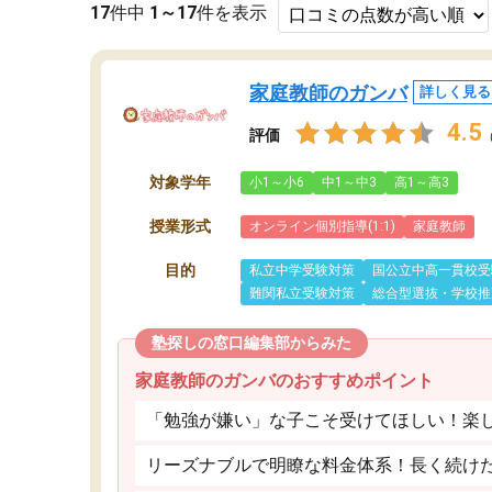
17
件中
1～17
件を表示
家庭教師のガンバ
詳しく見る
4.5
評価
対象学年
小1～小6
中1～中3
高1～高3
授業形式
オンライン個別指導(1:1)
家庭教師
目的
私立中学受験対策
国公立中高一貫校受
難関私立受験対策
総合型選抜・学校推
塾探しの窓口編集部からみた
家庭教師のガンバのおすすめポイント
「勉強が嫌い」な子こそ受けてほしい！楽
リーズナブルで明瞭な料金体系！長く続け