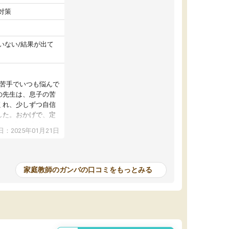
対策
いない/結果が出て
が苦手でいつも悩んで
の先生は、息子の苦
くれ、少しずつ自信
した。おかげで、定
アップし、本人もと
：2025年01月21日
家庭教師のガンバの口コミをもっとみる