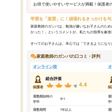
お得で使いやすいサービスが満載！保護者
学習を「楽習」に！頑張れるきっかけを与
家庭教師のガンバは、勉強が嫌いなお子さんのため
かった！」というコメントが、私たちの指導を象徴
すべてのお子さんは、本心では「できるようになりた
家庭教師のガンバの口コミ・評判
オンライン校
オ
総合評価
4.4
保護者
保
通塾開始時の
通
中1
学年
学
通塾期間
1年以上
通