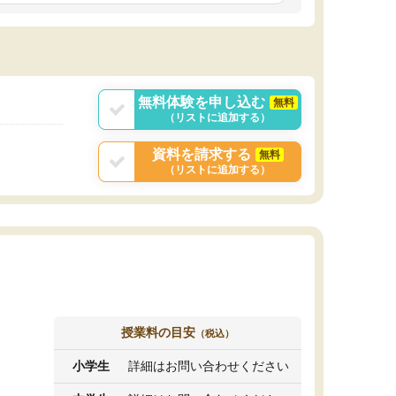
しいオリジナルのカリキュラムを提案してくれ
であれば自学自習で
ました。
1時間の代金がそれな
また24時間いつでもLINEで講師に相談できるの
用の仕方をしたかっ
で、深夜に家で勉強していて疑問や不安が生じ
これといった提案も
ても、直ぐに解消できたのは、大きなメリット
分からず辞めること
と感じました。
ていけない子にはい
無料体験を申し込む
無料
（リストに追加する）
資料を請求する
無料
（リストに追加する）
授業料の目安
（税込）
小学生
詳細はお問い合わせください