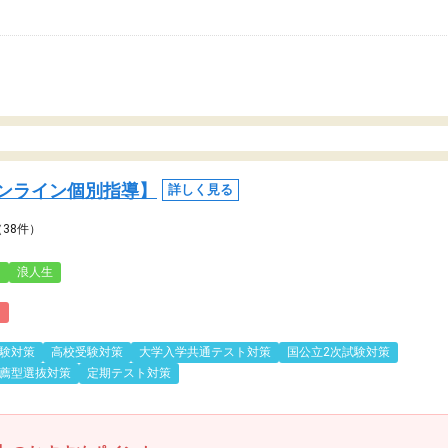
ンライン個別指導】
詳しく見る
（38件）
3
浪人生
)
験対策
高校受験対策
大学入学共通テスト対策
国公立2次試験対策
薦型選抜対策
定期テスト対策