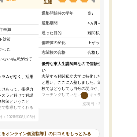
生徒
通塾開始時の学年
高3
通塾期間
4ヵ月～1年未満
1年未満
通った目的
難関私立受験対策
ト対策
偏差値の変化
上がった
かった
志望校の合格
合格した
いない/結果が出て
優秀な東大生講師陣なので信頼性や安心感が高
い
志望する難関私立大学に特化した準備をしたい
ュラムがなく、活用
と思い、ここに入塾しました。集団指導の予備
校ではどうしても自分の弱点や、志望校対策に
だけあって、指導力
マッチングしていないカリキュラムに不安を感
ラスラと解けて解説
じたからです。
庭教師ということ
投稿日：2024年02月19日
また受験のノウハウを蓄積している優秀な東大
せて指導してくれる
生講師陣をそろえていることや、完全オンライ
ラムがない。当方
：2025年08月08日
ン制というのも、ここを選んだ重要なポイント
るため、学校の教科
です。実際に入塾してみると、きめ細かいマン
な形で活用をさせて
ツーマン指導によって、自分の志望校にふさわ
間を使って進められる
よるオンライン個別指導】の口コミをもっとみる