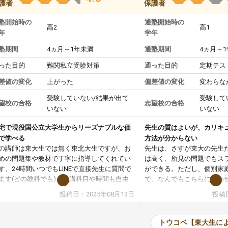
護者
保護者
塾開始時の
通塾開始時の
高2
高1
年
学年
塾期間
4ヵ月～1年未満
通塾期間
4ヵ月～
った目的
難関私立受験対策
通った目的
定期テス
差値の変化
上がった
偏差値の変化
変わらな
受験していない/結果が出て
受験して
望校の合格
志望校の合格
いない
いない
宅で現役国公立大学生からリーズナブルな価
先生の質はよいが、カリキ
で学べる
方法が分からない
の講師は東大生では無く東北大生ですが、お
先生は、さすが東大の先生
めの問題集や教材で丁寧に指導してくれてい
は高く、所見の問題でもス
す。24時間いつでもLINEで直接先生に質問で
ができる。ただし、個別家
ます(どの教科でも)。受講科目や時間も自由
で、なんでもこちらに合わ
決めれるので、個人に合った勉強ができると
のだが、具体的なカリキュ
投稿日：2025年08月13日
投稿日
います。カリキュラム相談みたいなのがあり
は、授業の先取り学習をす
有料)、受験までにどんなことをどんなスケジ
書を一緒に進めていくよう
ールでやっていくか相談したのですが、それ
いただいたが、1時間の時
トウコベ【東大生に