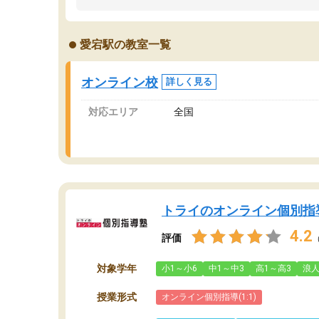
うちの子は、初回面談の講師の方で決定しまし
は
た。
内
出
愛宕駅の教室一覧
オンラインツールを使用した単語帳の共有があ
な
り宿題もそちらで出される形でした。
ま
2ヶ月で担当講師の方がお辞めになると言う事で
が
オンライン校
詳しく見る
講師変更の申し出があり、あまりに短期での変
更だった為、塾に通う事にして退会しました。
対応エリア
全国
遅れも取り戻せ、授業内容や講師の方は良かっ
たと思います。
トライのオンライン個別指
4.2
評価
対象学年
小1～小6
中1～中3
高1～高3
浪
授業形式
オンライン個別指導(1:1)