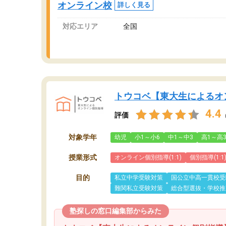
オンライン校
詳しく見る
対応エリア
全国
トウコベ【東大生によるオ
4.4
評価
対象学年
幼児
小1～小6
中1～中3
高1～高
授業形式
オンライン個別指導(1:1)
個別指導(1:1
目的
私立中学受験対策
国公立中高一貫校受
難関私立受験対策
総合型選抜・学校推
塾探しの窓口編集部からみた