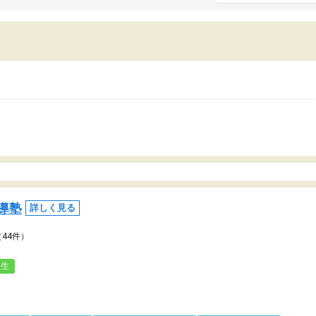
いまいち期待したものではなくふわっとした
範囲は限られており、それ
容でした。それでも明らかに本人のやる気も
進めて良いように思った。
ましたし、苦手科目が楽しくなってきたよう
りに高いため、有意義な利
ので、トウコベにお願いして良かったと思い
たが、大学生の先生からは
す。講師も合わなければチェンジできます
なく、上手い活用の仕方が
、娘は3科目ともずっと同じ先生です。
とした。学校の授業につい
いのかも。
導塾
詳しく見る
（44件）
人生