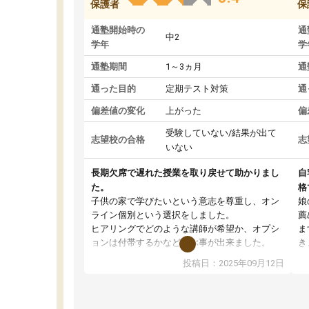
保護者
保
通塾開始時の
通
中2
学年
学
通塾期間
1～3ヵ月
通
通った目的
定期テスト対策
通
偏差値の変化
上がった
偏
受験していない/結果が出て
志望校の合格
志
いない
長期欠席で遅れた授業を取り戻せて助かりまし
自
た。
格
子供の家で学びたいという意志を尊重し、オン
娘
ライン個別という選択をしました。
薦
ヒアリングでどのような講師が希望か、オプシ
ま
ョンは付帯するかなど選ぶ事が出来ました。
き
講師とのマッチング後講師との初回ミーティン
に
投稿日：2025年09月12日
グを行い、その講師で良いか他の講師を希望す
思
るか子供との相性も見てから講師を決定する事
(
ができます。
ュ