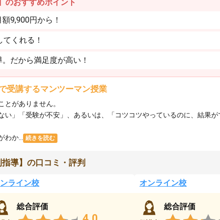
】のおすすめポイント
9,900円から！
してくれる！
導。だから満足度が高い！
で受講するマンツーマン授業
ことがありません。
ない」「受験が不安」、あるいは、「コツコツやっているのに、結果が
か...
続きを読む
別指導】の口コミ・評判
ンライン校
オンライン校
総合評価
総合評価
4.0