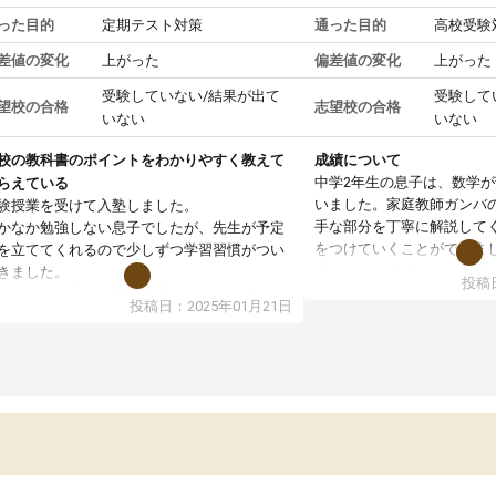
った目的
定期テスト対策
通った目的
高校受験
差値の変化
上がった
偏差値の変化
上がった
受験していない/結果が出て
受験して
望校の合格
志望校の合格
いない
いない
校の教科書のポイントをわかりやすく教えて
成績について
中学2年生の息子は、数学
らえている
いました。家庭教師ガンバ
験授業を受けて入塾しました。
手な部分を丁寧に解説して
かなか勉強しない息子でしたが、先生が予定
をつけていくことができま
を立ててくれるので少しずつ学習習慣がつい
期テストの成績が10点以上
きました。
投稿日
ても喜んでいます。
ンラインで週に一度の受講ですが、指導が無
投稿日：2025年01月21日
日も予定表に基づいて勉強したり、LINEでわ
らないところを質問できるのでとても助かっ
います。