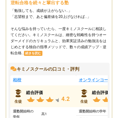
逆転合格を続々と輩出する塾
「勉強しても、成績が上がらない…」
「志望校まで、あと偏差値を20上げなければ…」
そんな悩みを持っていたら、一度キミノスクールに相談し
てください。キミノスクールは、緻密な戦略性を持つオー
ダーメイドのカリキュラムと、効果実証済みの勉強法をは
じめとする独自の指導メソッドで、数々の成績アップ・逆
転合格...
続きを読む
キミノスクールの口コミ・評判
柏校
オンラインコース
総合評価
総合評価
4.2
生徒
生徒
通塾開始時の
通塾開始時の学年
中
高1
学年