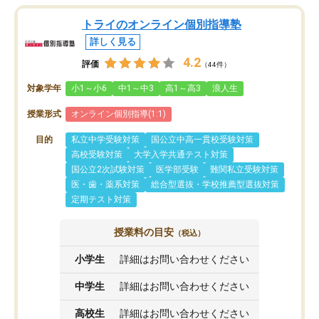
トライのオンライン個別指導塾
詳しく見る
4.2
評価
（44件）
対象学年
小1～小6
中1～中3
高1～高3
浪人生
授業形式
オンライン個別指導(1:1)
目的
私立中学受験対策
国公立中高一貫校受験対策
高校受験対策
大学入学共通テスト対策
国公立2次試験対策
医学部受験
難関私立受験対策
医・歯・薬系対策
総合型選抜・学校推薦型選抜対策
定期テスト対策
授業料の目安
（税込）
小学生
詳細はお問い合わせください
中学生
詳細はお問い合わせください
高校生
詳細はお問い合わせください