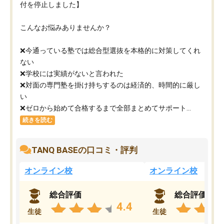
付を停止しました】
こんなお悩みありませんか？
❌今通っている塾では総合型選抜を本格的に対策してくれ
ない
❌学校には実績がないと言われた
❌対面の専門塾を掛け持ちするのは経済的、時間的に厳し
い
❌ゼロから始めて合格するまで全部まとめてサポート...
続きを読む
TANQ BASEの口コミ・評判
オンライン校
オンライン校
総合評価
総合評価
4.4
生徒
生徒