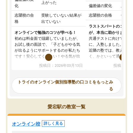
上がった
化
偏差値の変化
上がっ
志望校の合
受験していない/結果が
志望校の合格
合格し
格
出ていない
ラストスパートの１か月
オンラインで勉強のコツが学べる！
が、本当に助かりました
初めは料金面で躊躇していましたが、
共通テストに向けての追
お試し後の面談で、「子どもがやる気
に、入塾しました。田舎
が出るようにサポートするのが私たち
近隣の塾では、教えても
です！安心してください！やる気が出
く、かといって通うには
ないのは私たち講師の責任です」と言
が、トライならオンライ
投稿日：2026年03月13日
投稿日：20
ってくださり、確かに！と考えて、思
可能なので本当に助かり
い切って入塾しました。英語が苦手だ
テストの内容重視でした
ったんですが、学生の先生から学ぶこ
らないところをピンポイ
トライのオンライン個別指導塾の口コミをもっとみ
とで、勉強のコツみたいなものをつか
頂いて、とてもわかりや
る
み、徐々に成績が上がったらいいなと
していました。一生を左
思っていました。何が今足りないのか
スト、多少お金がかかっ
を的確に指導いただき、子どももびっ
思い切って入塾してよか
愛宕駅の教室一覧
くりするほど楽しんでやる気を持って
塾を受けています。狙い通り、少しず
つ成績も上がり、苦手意識も無くなっ
オンライン校
詳しく見る
てきたので、さらに苦手な数学も追加