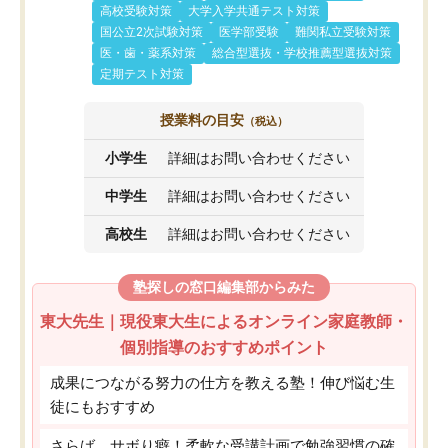
高校受験対策
大学入学共通テスト対策
国公立2次試験対策
医学部受験
難関私立受験対策
医・歯・薬系対策
総合型選抜・学校推薦型選抜対策
定期テスト対策
授業料の目安
（税込）
小学生
詳細はお問い合わせください
中学生
詳細はお問い合わせください
高校生
詳細はお問い合わせください
塾探しの窓口編集部からみた
東大先生｜現役東大生によるオンライン家庭教師・
個別指導のおすすめポイント
成果につながる努力の仕方を教える塾！伸び悩む生
徒にもおすすめ
さらば、サボり癖！柔軟な受講計画で勉強習慣の確