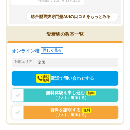
投稿日：2024年12月25日
思いました。
るなぁと強く感じることできました。
AOIでは、カウンセリン
また、他の先生の意見も聞いてみたい
で、AO入試を改めて知
と相談すると、他の先生も紹介してく
総合型選抜専門塾AOIの口コミをもっとみる
それに対しての具体的な
ださり、客観的なアドバイスもいただ
ことでした。更に子供の
くことができました（志望理由・自己
る適正等についても詳し
PR等の添削において）。そして、なに
愛宕駅の教室一覧
でき、メンターの方々も
より自習室が解放されている点がよか
けてらっしゃいますので
ったです。友達と好きな時間に自習
せることができました。
し、お互いを高めあえる環境がありま
オンライン校
詳しく見る
した。
対応エリア
全国
通話
電話で問い合わせする
無料
無料体験を申し込む
無料
（リストに追加する）
資料を請求する
無料
（リストに追加する）