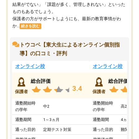
結果がでない」「課題が多く、管理しきれない」といった
ものもあるでしょう。
保護者の方がサポートしようにも、最新の教育事情がわ
か...
続きを読む
トウコベ【東大生によるオンライン個別指
導】の口コミ・評判
オンライン校
オンライン校
総合評価
総合評価
3.4
保護者
保護者
通塾開始時
通塾開始時
中2
高2
の学年
の学年
通塾期間
1～3ヵ月
通塾期間
4ヵ月～1
通った目的
定期テスト対策
通った目的
難関私立