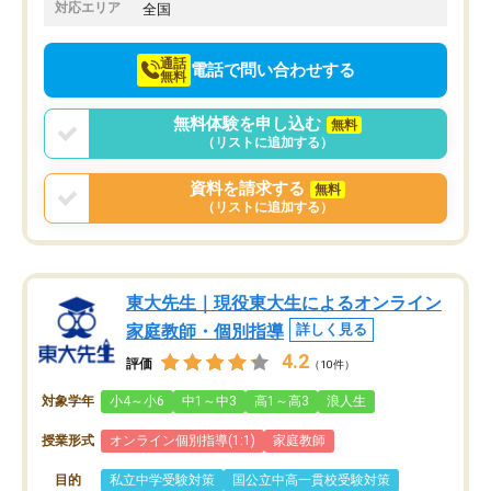
でお願いしました。来年の高校受験に
対応エリア
全国
向けて頑張っています。
通話
電話で問い合わせする
無料
無料体験を申し込む
無料
（リストに追加する）
資料を請求する
無料
（リストに追加する）
東大先生｜現役東大生によるオンライン
家庭教師・個別指導
詳しく見る
4.2
評価
（10件）
対象学年
小4～小6
中1～中3
高1～高3
浪人生
授業形式
オンライン個別指導(1:1)
家庭教師
目的
私立中学受験対策
国公立中高一貫校受験対策