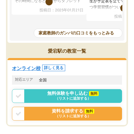
その時間になると自分からタブレット
生が予定表を立ててくれ
を開いてzoomを繋げるようになりまし
つ学習習慣がついてきま
投稿日：2025年01月21日
た！5科目なんでもOKなのもとても気
オンラインで週に一度の
投稿日：20
に入っています
指導が無い日も予定表に
成績もだいぶ下の方でしたが、通い始
したり、LINEでわから
めて1年ほどだった今では平均点以上の
問できるのでとても助か
家庭教師のガンバの口コミをもっとみる
科目が増えてきました！あと1年受験ま
であるので無料の週末教室を使用しな
がら頑張って欲しいと思います！
愛宕駅の教室一覧
オンライン校
詳しく見る
対応エリア
全国
無料体験を申し込む
無料
（リストに追加する）
資料を請求する
無料
（リストに追加する）