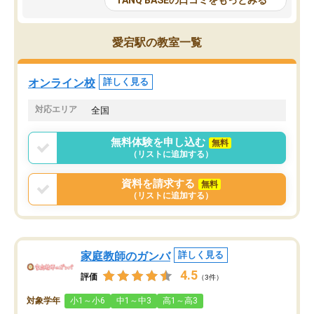
TANQ BASEの口コミをもっとみる
も目を通して頂ける。そのため多くの
接・小論文などの技術指
意見を聞くことができ、より良いもの
ション内容になっていま
を推敲することが可能だ。
選抜を通して将来自分が
愛宕駅の教室一覧
どの人も優しく、親身に接してくださ
のかといった人生設計・
るのでやる気も出て、良かったで
を社会人として働いてい
す！！
に考える事が出来る環境
オンライン校
詳しく見る
番の魅力だと思います。
い事が何もない所から社
対応エリア
全国
ポートを受け、学びたい
標を見つける事が出来ま
無料体験を申し込む
無料
（リストに追加する）
資料を請求する
無料
（リストに追加する）
家庭教師のガンバ
詳しく見る
4.5
評価
（3件）
対象学年
小1～小6
中1～中3
高1～高3