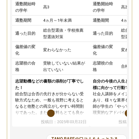
通塾開始時
通塾開始時
高3
高2
の学年
の学年
通塾期間
4ヵ月～1年未満
通塾期間
4ヵ月～1
総合型選抜・学校推薦
総合型選
通った目的
通った目的
型選抜対策
型選抜対
偏差値の変
偏差値の変
変わらなかった
変わらな
化
化
志望校の合
受験していない/結果が
志望校の合
合格した
格
出ていない
格
志望動機などの書類の添削が丁寧でし
自分の今後の人生と真剣
た！
標に向かって行動できる
総合型は合否の先行きが分からない受
社会人講師をメインとし
験方式なため、一般も視野に考えると
あり、様々な業界を経験
なると他塾との両立がしやすい時間割
師が学生の「やってみた
りであった。また授業料もとても良か
現実的なアドバイスを行
った。
す。基本応援ベースなの
投稿日：2025年03月22日
投稿日：20
総合型の多くの塾は大学生が見ること
分野について学生知識で
が多いが、はたらく部総合型コースは
い部分まで深ぼる事が出
大学生の目だけでなく、数人の大人に
総合型選抜対策として志