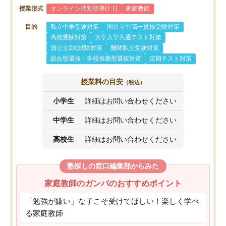
授業形式
オンライン個別指導(1:1)
家庭教師
目的
私立中学受験対策
国公立中高一貫校受験対策
高校受験対策
大学入学共通テスト対策
国公立2次試験対策
難関私立受験対策
総合型選抜・学校推薦型選抜対策
定期テスト対策
授業料の目安
（税込）
小学生
詳細はお問い合わせください
中学生
詳細はお問い合わせください
高校生
詳細はお問い合わせください
塾探しの窓口編集部からみた
家庭教師のガンバのおすすめポイント
「勉強が嫌い」な子こそ受けてほしい！楽しく学べ
る家庭教師