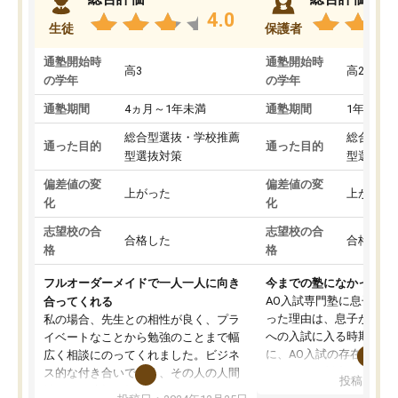
4.0
生徒
保護者
通塾開始時
通塾開始時
高3
高2
の学年
の学年
通塾期間
4ヵ月～1年未満
通塾期間
1年以上
総合型選抜・学校推薦
総合型選
通った目的
通った目的
型選抜対策
型選抜対
偏差値の変
偏差値の変
上がった
上がった
化
化
志望校の合
志望校の合
合格した
合格した
格
格
フルオーダーメイドで一人一人に向き
今までの塾になかったA
AO入試専門塾に息子を
合ってくれる
った理由は、息子が高校
私の場合、先生との相性が良く、プラ
への入試に入る時期に差
イベートなことから勉強のことまで幅
に、AO入試の存在を息
広く相談にのってくれました。ビジネ
してもその制度で合格し
ス的な付き合いでなく、その人の人間
投稿日：20
たことから、AOIに入塾
性までを適切に把握し、むきあってい