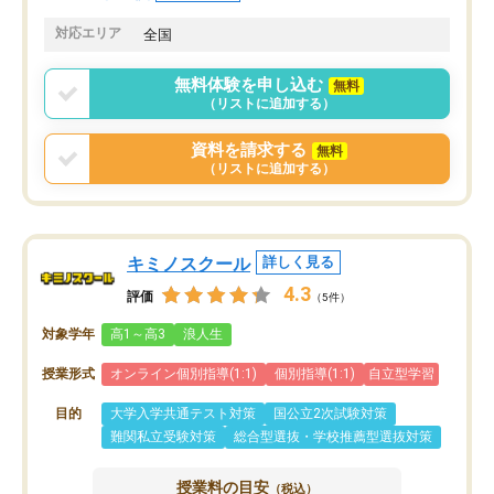
共有があり宿題もそちらで出される形
も合わなければチェンジ
でした。
娘は3科目ともずっと同
対応エリア
全国
2ヶ月で担当講師の方がお辞めになると
言う事で講師変更の申し出があり、あ
無料体験を申し込む
無料
まりに短期での変更だった為、塾に通
（リストに追加する）
う事にして退会しました。遅れも取り
戻せ、授業内容や講師の方は良かった
資料を請求する
無料
と思います。
（リストに追加する）
キミノスクール
詳しく見る
4.3
評価
（5件）
対象学年
高1～高3
浪人生
授業形式
オンライン個別指導(1:1)
個別指導(1:1)
自立型学習
目的
大学入学共通テスト対策
国公立2次試験対策
難関私立受験対策
総合型選抜・学校推薦型選抜対策
授業料の目安
（税込）