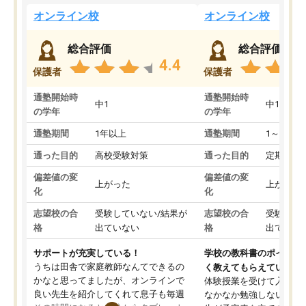
オンライン校
オンライン校
総合評価
総合評価
4.4
保護者
保護者
通塾開始時
通塾開始時
中1
中1
の学年
の学年
通塾期間
1年以上
通塾期間
1～3ヵ月
通った目的
高校受験対策
通った目的
定期テス
偏差値の変
偏差値の変
上がった
上がった
化
化
志望校の合
受験していない/結果が
志望校の合
受験して
格
出ていない
格
出ていな
サポートが充実している！
学校の教科書のポイント
うちは田舎で家庭教師なんてできるの
く教えてもらえている
かなと思ってましたが、オンラインで
体験授業を受けて入塾し
良い先生を紹介してくれて息子も毎週
なかなか勉強しない息子