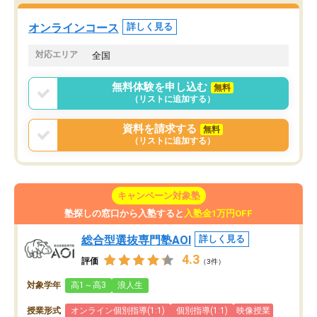
た。自分から学ぶ姿勢を
る勉強」から「目標のための勉強」へ
たい家庭には本当におす
意識が変わったことが、目標校への合
オンラインコース
詳しく見る
思います。
格に繋がったと思います。
対応エリア
全国
無料体験を申し込む
無料
（リストに追加する）
資料を請求する
無料
（リストに追加する）
キャンペーン対象塾
塾探しの窓口から入塾すると
入塾金1万円OFF
総合型選抜専門塾AOI
詳しく見る
4.3
評価
（3件）
対象学年
高1～高3
浪人生
授業形式
オンライン個別指導(1:1)
個別指導(1:1)
映像授業