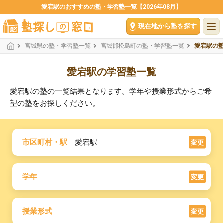
愛宕駅のおすすめの塾・学習塾一覧【2026年08月】
現在地から塾を探す
宮城県の塾・学習塾一覧
宮城郡松島町の塾・学習塾一覧
愛宕駅の
愛宕駅の学習塾一覧
愛宕駅の塾の一覧結果となります。学年や授業形式からご希
望の塾をお探しください。
市区町村・駅
愛宕駅
変更
学年
変更
授業形式
変更