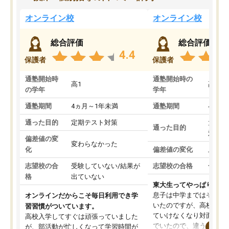
オンライン校
オンライン校
総合評価
総合評価
4.4
保護者
保護者
通塾開始時
通塾開始時の
高1
高3
の学年
学年
通塾期間
4ヵ月～1年未満
通塾期間
4ヵ月
通った目的
定期テスト対策
大学入
通った目的
対策
偏差値の変
変わらなかった
化
偏差値の変化
上がっ
志望校の合
受験していない/結果が
志望校の合格
合格し
格
出ていない
東大生ってやっぱりすご
息子は中学まではそこそ
オンラインだからこそ毎日利用でき学
いたのですが、高校に入
習習慣がついています。
ていけなくなり対面の塾
高校入学してすぐは頑張っていました
でいたので、違うアプロ
が、部活動が忙しくなって学習時間が