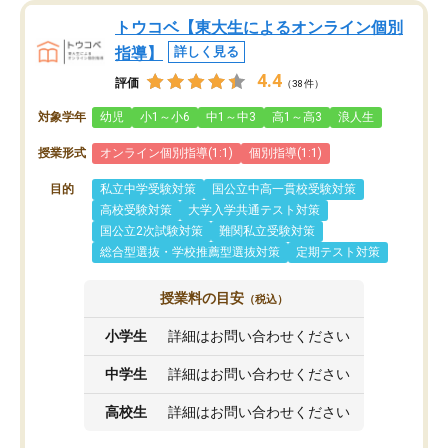
トウコベ【東大生によるオンライン個別
指導】
詳しく見る
4.4
評価
（38件）
対象学年
幼児
小1～小6
中1～中3
高1～高3
浪人生
授業形式
オンライン個別指導(1:1)
個別指導(1:1)
目的
私立中学受験対策
国公立中高一貫校受験対策
高校受験対策
大学入学共通テスト対策
国公立2次試験対策
難関私立受験対策
総合型選抜・学校推薦型選抜対策
定期テスト対策
授業料の目安
（税込）
小学生
詳細はお問い合わせください
中学生
詳細はお問い合わせください
高校生
詳細はお問い合わせください