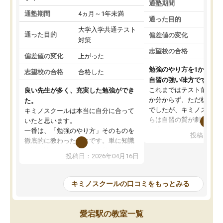
通塾期間
通塾期間
4ヵ月～1年未満
通った目的
大学入学共通テスト
通った目的
偏差値の変化
対策
志望校の合格
偏差値の変化
上がった
勉強のやり方を1から教
志望校の合格
合格した
自習の強い味方です。
これまではテスト前に何
良い先生が多く、充実した勉強ができ
か分からず、ただ机に座
た。
でしたが、キミノスクー
キミノスクールは本当に自分に合って
らは自習の質が劇的に変
いたと思います。
先生が毎日何をすべきか
一番は、「勉強のやり方」そのものを
投稿日：20
を明確にしてくれるので
徹底的に教わったことです。単に知識
ずに学習に取り組めるよ
を詰め込むのではなく、自学自習の習
投稿日：2026年04月16日
が一番の収穫です。
慣が身につくよう並走してくれるの
授業で教えてもらうとい
で、通塾日以外も机に向かうのが苦で
の仕方をコーチングして
はなくなりました。
キミノスクールの口コミをもっとみる
ルなので、家での学習習
身につきました。結果と
講師の方との距離も近く、親身なコー
た英語の偏差値が10以上
チングのおかげで、停滞期もモチベー
愛宕駅の教室一覧
していた公立高校に無事
ションを維持できました。「やらされ