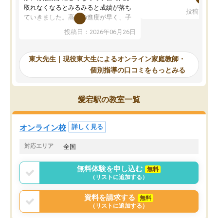
考えて入りました。地元
取れなくなるとみるみると成績が落ち
投稿日：20
で、当初は模試でD判定
ていきました。高校の進度が早く、子
していたのですが、やは
供も家に帰って勉強の話すると嫌な反
投稿日：2026年06月26日
験勉強に詳しく、先生か
応を示します。東大先生にお願いして
受け合格できました。ま
からは効率的な計画を先生が立ててく
自習室が毎日使えていつ
れるので、親としても安心です。毎日
東大先生｜現役東大生によるオンライン家庭教師・
るのが心強かったようで
使える自習室とかもあり、わからない
個別指導の口コミをもっとみる
謝です。
ところがあれば先生が回答してくれる
のも重宝しています。
愛宕駅の教室一覧
オンライン校
詳しく見る
対応エリア
全国
無料体験を申し込む
無料
（リストに追加する）
資料を請求する
無料
（リストに追加する）