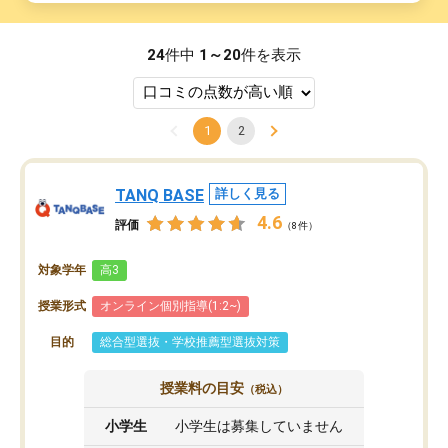
24
件中
1～20
件を表示
1
2
TANQ BASE
詳しく見る
4.6
評価
（8件）
対象学年
高3
授業形式
オンライン個別指導(1:2~)
目的
総合型選抜・学校推薦型選抜対策
授業料の目安
（税込）
小学生
小学生は募集していません