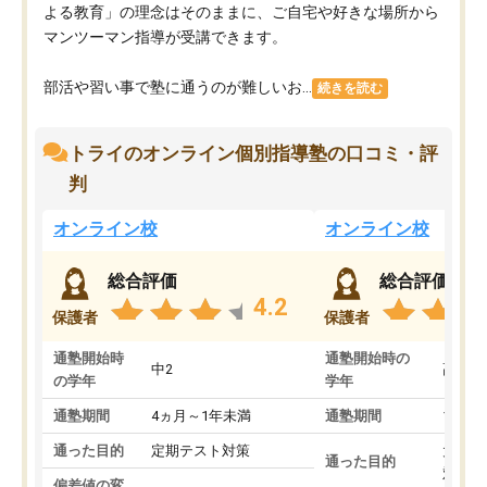
よる教育」の理念はそのままに、ご自宅や好きな場所から
マンツーマン指導が受講できます。
部活や習い事で塾に通うのが難しいお...
続きを読む
トライのオンライン個別指導塾の口コミ・評
判
オンライン校
オンライン校
総合評価
総合評価
4.2
保護者
保護者
通塾開始時
通塾開始時の
中2
高3
の学年
学年
通塾期間
4ヵ月～1年未満
通塾期間
1～3
通った目的
定期テスト対策
大学入
通った目的
対策
偏差値の変