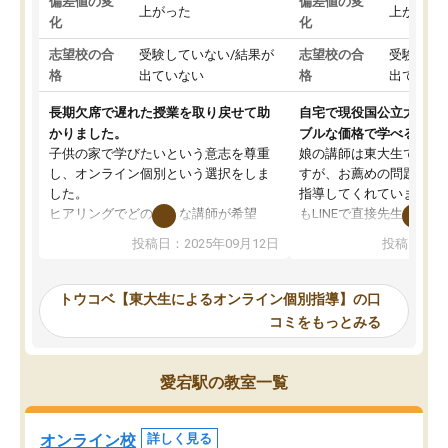
偏差値の変
偏差値の変
上がった
上がった
化
化
志望校の合
受験していない/結果が
志望校の合
受験して
格
出ていない
格
出ていな
長期欠席で遅れた授業を取り戻せて助
自宅で現役国公立大学生
かりました。
ブルな価格で学べる
子供の家で学びたいという意志を尊重
娘の講師は東大生では無
し、オンライン個別という選択をしま
すが、お薦めの問題集や
した。
指導してくれています。2
ヒアリングでどのような講師が希望
もLINEで直接先生に質問
か、オプションは付帯するかなど選ぶ
教科でも)。受講科目や
投稿日：2025年09月12日
投稿日：20
事が出来ました。
めれるので、個人に合っ
講師とのマッチング後講師との初回ミ
ると思います。カリキュ
ーティングを行い、その講師で良いか
いなのがあり(有料)、受
トウコベ【東大生によるオンライン個別指導】の口
他の講師を希望するか子供との相性も
ことをどんなスケジュー
コミをもっとみる
見てから講師を決定する事ができま
くか相談したのですが、
す。
ち期待したものではなく
うちの子は、初回面談の講師の方で決
内容でした。それでも明
愛宕駅の教室一覧
定しました。
やる気も出ましたし、苦
くなってきたようなので
オンラインツールを使用した単語帳の
お願いして良かったと思
オンライン校
詳しく見る