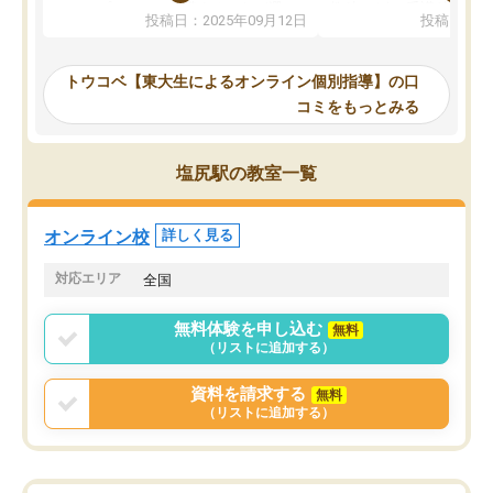
か、オプションは付帯するかなど選ぶ
教科でも)。受講科目や
投稿日：2025年09月12日
投稿日：20
事が出来ました。
めれるので、個人に合っ
講師とのマッチング後講師との初回ミ
ると思います。カリキュ
ーティングを行い、その講師で良いか
いなのがあり(有料)、受
トウコベ【東大生によるオンライン個別指導】の口
他の講師を希望するか子供との相性も
ことをどんなスケジュー
コミをもっとみる
見てから講師を決定する事ができま
くか相談したのですが、
す。
ち期待したものではなく
うちの子は、初回面談の講師の方で決
内容でした。それでも明
塩尻駅の教室一覧
定しました。
やる気も出ましたし、苦
くなってきたようなので
オンラインツールを使用した単語帳の
お願いして良かったと思
オンライン校
詳しく見る
共有があり宿題もそちらで出される形
も合わなければチェンジ
でした。
娘は3科目ともずっと同
対応エリア
全国
2ヶ月で担当講師の方がお辞めになると
言う事で講師変更の申し出があり、あ
無料体験を申し込む
無料
まりに短期での変更だった為、塾に通
（リストに追加する）
う事にして退会しました。遅れも取り
戻せ、授業内容や講師の方は良かった
資料を請求する
無料
と思います。
（リストに追加する）