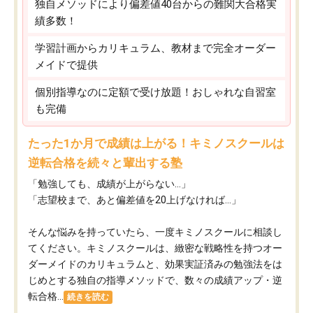
独自メソッドにより偏差値40台からの難関大合格実
績多数！
学習計画からカリキュラム、教材まで完全オーダー
メイドで提供
個別指導なのに定額で受け放題！おしゃれな自習室
も完備
たった1か月で成績は上がる！キミノスクールは
逆転合格を続々と輩出する塾
「勉強しても、成績が上がらない…」
「志望校まで、あと偏差値を20上げなければ…」
そんな悩みを持っていたら、一度キミノスクールに相談し
てください。キミノスクールは、緻密な戦略性を持つオー
ダーメイドのカリキュラムと、効果実証済みの勉強法をは
じめとする独自の指導メソッドで、数々の成績アップ・逆
転合格...
続きを読む