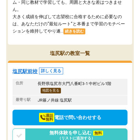
ム・同じ教材で学習しても、周囲と大きな差はつきませ
ん。
大きく成績を伸ばして志望校に合格するために必要なの
は、あなただけの“最短ルート”と本番まで学習のモチベー
ションを維持してやり遂...
続きを読む
塩尻駅の教室一覧
塩尻駅前校
詳しく見る
住所
長野県塩尻市大門八番町3-1 中村ビル1階
地図を見る
最寄り駅
JR篠ノ井線 塩尻駅
通話
電話で問い合わせする
無料
無料体験を申し込む
無料
（リストに追加する）