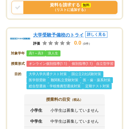
資料を請求する
無料
（リストに追加する）
大学受験予備校のトライ
詳しく見る
0.0
評価
（0件）
対象学年
高1～高3
浪人生
授業形式
オンライン個別指導(1:1)
個別指導(1:1)
自立型学習
目的
大学入学共通テスト対策
国公立2次試験対策
医学部受験
難関私立受験対策
医・歯・薬系対策
総合型選抜・学校推薦型選抜対策
定期テスト対策
授業料の目安
（税込）
小学生
小学生は募集していません
中学生
中学生は募集していません