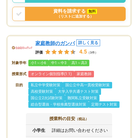
資料を請求する
無料
（リストに追加する）
家庭教師のガンバ
詳しく見る
4.5
評価
（3件）
対象学年
小1～小6
中1～中3
高1～高3
授業形式
オンライン個別指導(1:1)
家庭教師
目的
私立中学受験対策
国公立中高一貫校受験対策
高校受験対策
大学入学共通テスト対策
国公立2次試験対策
難関私立受験対策
総合型選抜・学校推薦型選抜対策
定期テスト対策
授業料の目安
（税込）
小学生
詳細はお問い合わせください