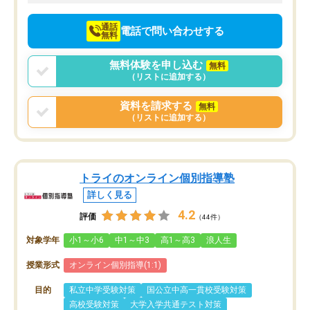
通話
電話で問い合わせする
無料
無料体験を申し込む
無料
（リストに追加する）
資料を請求する
無料
（リストに追加する）
トライのオンライン個別指導塾
詳しく見る
4.2
評価
（44件）
対象学年
小1～小6
中1～中3
高1～高3
浪人生
授業形式
オンライン個別指導(1:1)
目的
私立中学受験対策
国公立中高一貫校受験対策
高校受験対策
大学入学共通テスト対策