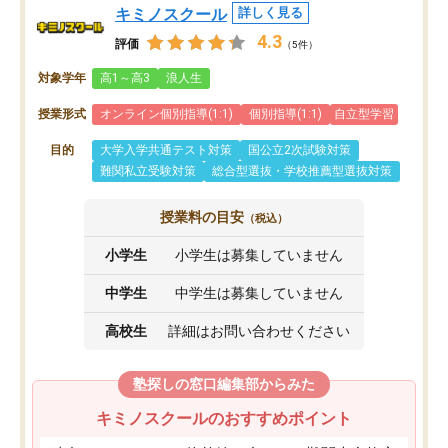
キミノスクール
詳しく見る
4.3
評価
（5件）
対象学年
高1～高3
浪人生
授業形式
オンライン個別指導(1:1)
個別指導(1:1)
自立型学習
目的
大学入学共通テスト対策
国公立2次試験対策
難関私立受験対策
総合型選抜・学校推薦型選抜対策
授業料の目安
（税込）
小学生
小学生は募集していません
中学生
中学生は募集していません
高校生
詳細はお問い合わせください
塾探しの窓口編集部からみた
キミノスクールのおすすめポイント