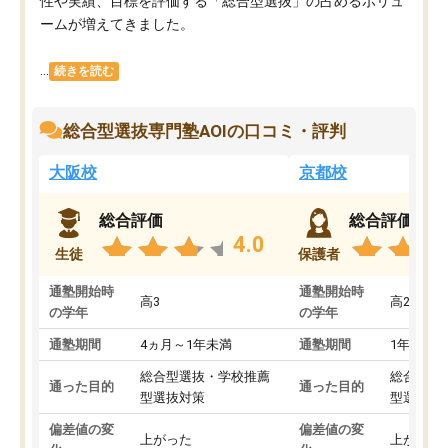
性や実績、目標を評価する「総合型選抜」の占めるボリュ
ームが増えてきました。
...
続きを読む
総合型選抜専門塾AOIの口コミ・評判
大阪校
京都校
総合評価
総合評価
4.0
生徒
保護者
通塾開始時
通塾開始時
高3
高2
の学年
の学年
通塾期間
4ヵ月～1年未満
通塾期間
1年以上
総合型選抜・学校推薦
総合型選
通った目的
通った目的
型選抜対策
型選抜対
偏差値の変
偏差値の変
上がった
上がった