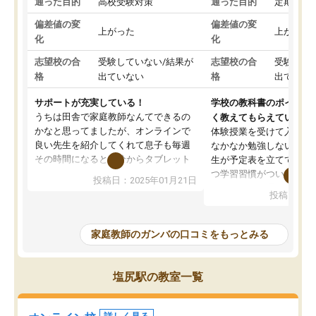
通った目的
高校受験対策
通った目的
定期テス
偏差値の変
偏差値の変
上がった
上がった
化
化
志望校の合
受験していない/結果が
志望校の合
受験して
格
出ていない
格
出ていな
サポートが充実している！
学校の教科書のポイント
うちは田舎で家庭教師なんてできるの
く教えてもらえている
かなと思ってましたが、オンラインで
体験授業を受けて入塾し
良い先生を紹介してくれて息子も毎週
なかなか勉強しない息子
その時間になると自分からタブレット
生が予定表を立ててくれ
を開いてzoomを繋げるようになりまし
つ学習習慣がついてきま
投稿日：2025年01月21日
た！5科目なんでもOKなのもとても気
オンラインで週に一度の
投稿日：20
に入っています
指導が無い日も予定表に
成績もだいぶ下の方でしたが、通い始
したり、LINEでわから
めて1年ほどだった今では平均点以上の
問できるのでとても助か
家庭教師のガンバの口コミをもっとみる
科目が増えてきました！あと1年受験ま
であるので無料の週末教室を使用しな
がら頑張って欲しいと思います！
塩尻駅の教室一覧