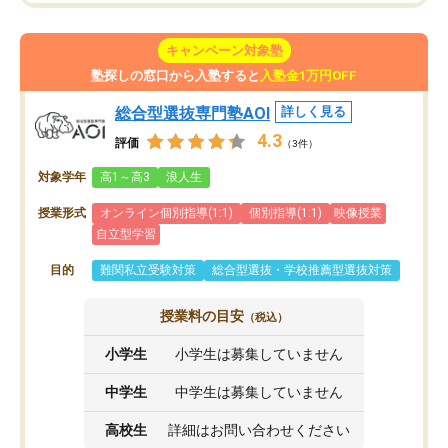
キャンペーン対象塾
塾探しの窓口から入塾すると
入塾金1万円OFF
総合型選抜専門塾AOI
詳しく見る
4.3
評価
（3件）
対象学年
高1～高3
浪人生
授業形式
オンライン個別指導(1:1)
個別指導(1:1)
映像授業
自立型学習
目的
難関私立受験対策
総合型選抜・学校推薦型選抜対策
授業料の目安
（税込）
小学生
小学生は募集していません
中学生
中学生は募集していません
高校生
詳細はお問い合わせください