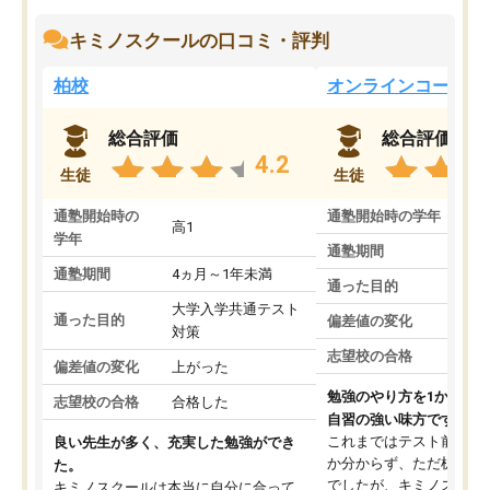
キミノスクールの口コミ・評判
柏校
オンラインコース
総合評価
総合評価
4.2
生徒
生徒
通塾開始時の
通塾開始時の学年
中
高1
学年
通塾期間
通塾期間
4ヵ月～1年未満
通った目的
大学入学共通テスト
通った目的
偏差値の変化
対策
志望校の合格
偏差値の変化
上がった
勉強のやり方を1から教
志望校の合格
合格した
自習の強い味方です。
これまではテスト前に何
良い先生が多く、充実した勉強ができ
か分からず、ただ机に座
た。
でしたが、キミノスクー
キミノスクールは本当に自分に合って