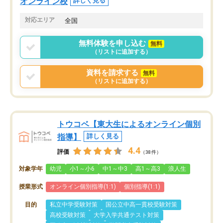
オンライン校
詳しく見る
対応エリア
全国
無料体験を申し込む
無料
（リストに追加する）
資料を請求する
無料
（リストに追加する）
トウコベ【東大生によるオンライン個別
指導】
詳しく見る
4.4
評価
（38件）
対象学年
幼児
小1～小6
中1～中3
高1～高3
浪人生
授業形式
オンライン個別指導(1:1)
個別指導(1:1)
目的
私立中学受験対策
国公立中高一貫校受験対策
高校受験対策
大学入学共通テスト対策