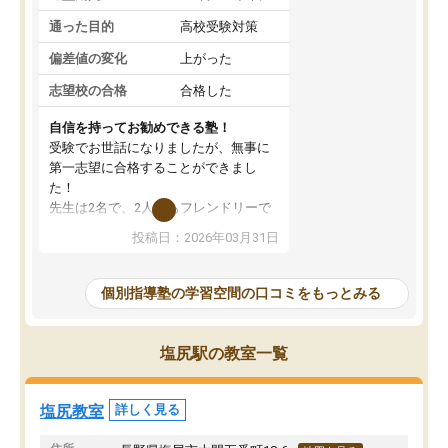
通った目的
高校受験対策
偏差値の変化
上がった
志望校の合格
合格した
自信を持ってお勧めできる塾！
受験でお世話になりましたが、無事に
第一志望に合格することができまし
た！
先生は2名で、2人ともフレンドリーで
優しいです！分からないところも質問
投稿日：2026年03月31日
しやすく、苦手分野をしっかり克服す
ることができました。
季節ごとの春季・夏季・冬季講習はも
個別指導塾の学習空間の口コミをもっとみる
ちろん、受験生専用の特別講習も充実
しています。最後までモチベーション
を維持して頑張れたのは、この塾のお
塩尻駅の教室一覧
かげです。自信を持っておすすめでき
る塾です！
塩尻教室
詳しく見る