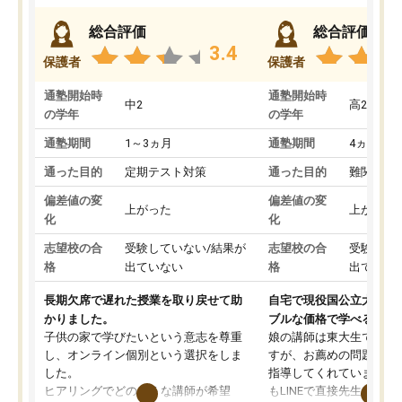
総合評価
総合評価
3.4
保護者
保護者
通塾開始時
通塾開始時
中2
高2
の学年
の学年
通塾期間
1～3ヵ月
通塾期間
4ヵ月～1
通った目的
定期テスト対策
通った目的
難関私立
偏差値の変
偏差値の変
上がった
上がった
化
化
志望校の合
受験していない/結果が
志望校の合
受験して
格
出ていない
格
出ていな
長期欠席で遅れた授業を取り戻せて助
自宅で現役国公立大学生
かりました。
ブルな価格で学べる
子供の家で学びたいという意志を尊重
娘の講師は東大生では無
し、オンライン個別という選択をしま
すが、お薦めの問題集や
した。
指導してくれています。2
ヒアリングでどのような講師が希望
もLINEで直接先生に質問