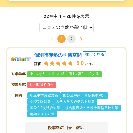
22
件中
1～20
件を表示
1
2
個別指導塾の学習空間
詳しく見る
5.0
評価
（1件）
対象学年
小1～小6
中1～中3
高1～高3
浪人生
授業形式
個別指導(1:3~)
目的
私立中学受験対策
国公立中高一貫校受験対策
高校受験対策
大学入学共通テスト対策
国公立2次試験対策
総合型選抜・学校推薦型選抜対策
定期テスト対策
授業料の目安
（税込）