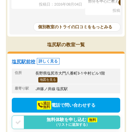
月謝がとても高くトライに良いイメー
部分を中心に教えてもら
投稿日：2026年08月04日
ジがありませんでした。
く良かったです。
投稿日：20
なので、少し不安だったのですが子供
わからないところもその
がどうしても行きたいと言うので利用
すく、理解できるまで丁
し始めた形です。
もらえたので、勉強への
個別教室のトライの口コミをもっとみる
しかし、以前とは違い料金がリーズナ
しずつなくなりました。
ブルでびっくりしました。
その結果成績も上がり、
通って1年以上ですが、勉強への取り組
勉強に取り組めるように
塩尻駅の教室一覧
み方が真っすぐに変化（率先して自宅
先生も話しやすく、毎回
で復習や予習をする）し成績も向上し
たのを覚えています。
ています。
自分のペースで学びたい
塩尻駅前校
詳しく見る
駅前なので送り迎えが少々負担になっ
業が苦手な人には特にお
ていますが、それを加味しても通って
塾だと思います。
住所
長野県塩尻市大門八番町3-1 中村ビル1階
損はないなと感じています。
地図を見る
最寄り駅
JR篠ノ井線 塩尻駅
通話
電話で問い合わせする
無料
無料体験を申し込む
無料
（リストに追加する）