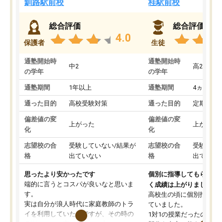
釧路駅前校
桂駅前校
総合評価
総合評価
4.0
保護者
生徒
通塾開始時
通塾開始時
中2
高2
の学年
の学年
通塾期間
1年以上
通塾期間
4ヵ月～1
通った目的
高校受験対策
通った目的
定期テス
偏差値の変
偏差値の変
上がった
上がった
化
化
志望校の合
受験していない/結果が
志望校の合
受験して
格
出ていない
格
出ていな
思ったより安かったです
個別に指導してもらえる
端的に言うとコスパが良いなと思いま
く成績は上がりました。
す。
高校生の頃に個別指導の
実は自分が浪人時代に家庭教師のトラ
ていました。
イを利用していたのですが、その時の
1対1の授業だったので、