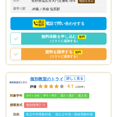
住所
長野県塩尻市大門五番町18-6
地図を見る
最寄り駅
JR篠ノ井線 塩尻駅
通話
電話で問い合わせする
無料
無料体験を申し込む
無料
（リストに追加する）
資料を請求する
無料
（リストに追加する）
個別教室のトライ
詳しく見る
4.1
評価
（220件）
対象学年
小1～小6
中1～中3
高1～高3
浪人生
授業形式
個別指導(1:1)
目的
私立中学受験対策
国公立中高一貫校受験対策