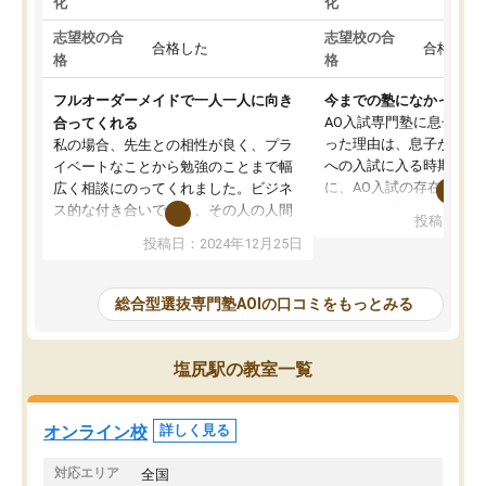
化
化
志望校の合
志望校の合
合格した
合格した
格
格
フルオーダーメイドで一人一人に向き
今までの塾になかったA
AO入試専門塾に息子を
合ってくれる
った理由は、息子が高校
私の場合、先生との相性が良く、プラ
への入試に入る時期に差
イベートなことから勉強のことまで幅
に、AO入試の存在を息
広く相談にのってくれました。ビジネ
してもその制度で合格し
ス的な付き合いでなく、その人の人間
投稿日：20
たことから、AOIに入塾
性までを適切に把握し、むきあってい
投稿日：2024年12月25日
思いました。
るなぁと強く感じることできました。
AOIでは、カウンセリン
また、他の先生の意見も聞いてみたい
で、AO入試を改めて知
と相談すると、他の先生も紹介してく
総合型選抜専門塾AOIの口コミをもっとみる
それに対しての具体的な
ださり、客観的なアドバイスもいただ
ことでした。更に子供の
くことができました（志望理由・自己
る適正等についても詳し
PR等の添削において）。そして、なに
塩尻駅の教室一覧
でき、メンターの方々も
より自習室が解放されている点がよか
けてらっしゃいますので
ったです。友達と好きな時間に自習
せることができました。
し、お互いを高めあえる環境がありま
オンライン校
詳しく見る
した。
対応エリア
全国