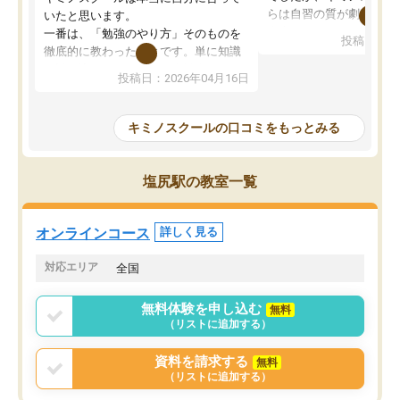
らは自習の質が劇的に変
いたと思います。
先生が毎日何をすべきか
一番は、「勉強のやり方」そのものを
投稿日：20
を明確にしてくれるので
徹底的に教わったことです。単に知識
ずに学習に取り組めるよ
を詰め込むのではなく、自学自習の習
投稿日：2026年04月16日
が一番の収穫です。
慣が身につくよう並走してくれるの
授業で教えてもらうとい
で、通塾日以外も机に向かうのが苦で
の仕方をコーチングして
はなくなりました。
キミノスクールの口コミをもっとみる
ルなので、家での学習習
身につきました。結果と
講師の方との距離も近く、親身なコー
た英語の偏差値が10以上
チングのおかげで、停滞期もモチベー
塩尻駅の教室一覧
していた公立高校に無事
ションを維持できました。「やらされ
た。自分から学ぶ姿勢を
る勉強」から「目標のための勉強」へ
たい家庭には本当におす
意識が変わったことが、目標校への合
オンラインコース
詳しく見る
思います。
格に繋がったと思います。
対応エリア
全国
無料体験を申し込む
無料
（リストに追加する）
資料を請求する
無料
（リストに追加する）