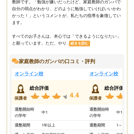
教師です。「勉強が嫌いだったけど、家庭教師のガンバで
自分の弱点がわかり、どのように勉強していけばいいかわ
かった！」というコメントが、私たちの指導を象徴してい
ます。
すべてのお子さんは、本心では「できるようになりたい」
と願っています。ただ、やり...
続きを読む
家庭教師のガンバの口コミ・評判
オンライン校
オンライン校
総合評価
総合評価
4.4
保護者
保護者
通塾開始時
通塾開始時
中1
中1
の学年
の学年
通塾期間
1年以上
通塾期間
1～3ヵ月