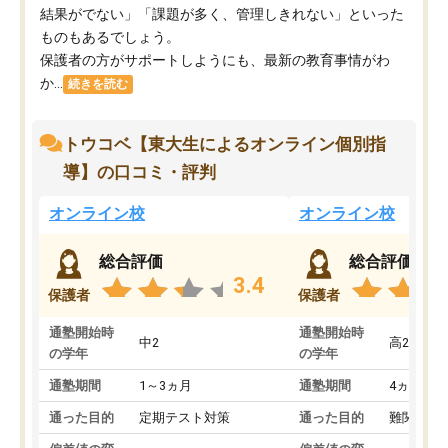
結果がでない」「課題が多く、管理しきれない」といった
ものもあるでしょう。
保護者の方がサポートしようにも、最新の教育事情がわ
か...
続きを読む
トウコベ【東大生によるオンライン個別指
導】の口コミ・評判
オンライン校
オンライン校
総合評価
総合評価
3.4
保護者
保護者
通塾開始時
通塾開始時
中2
高2
の学年
の学年
通塾期間
1～3ヵ月
通塾期間
4ヵ月～1
通った目的
定期テスト対策
通った目的
難関私立