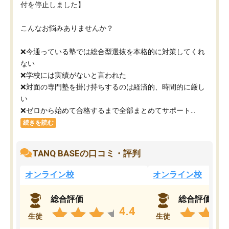
付を停止しました】
こんなお悩みありませんか？
❌今通っている塾では総合型選抜を本格的に対策してくれ
ない
❌学校には実績がないと言われた
❌対面の専門塾を掛け持ちするのは経済的、時間的に厳し
い
❌ゼロから始めて合格するまで全部まとめてサポート...
続きを読む
TANQ BASEの口コミ・評判
オンライン校
オンライン校
総合評価
総合評価
4.4
生徒
生徒