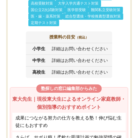
高校受験対策
大学入学共通テスト対策
国公立2次試験対策
医学部受験
難関私立受験対策
医・歯・薬系対策
総合型選抜・学校推薦型選抜対策
定期テスト対策
授業料の目安
（税込）
小学生
詳細はお問い合わせください
中学生
詳細はお問い合わせください
高校生
詳細はお問い合わせください
塾探しの窓口編集部からみた
東大先生｜現役東大生によるオンライン家庭教師・
個別指導のおすすめポイント
成果につながる努力の仕方を教える塾！伸び悩む生
徒にもおすすめ
さらば、サボり癖！柔軟な受講計画で勉強習慣の確