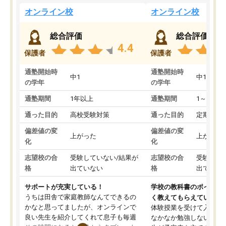
オンライン校
オンライン校
総合評価
総合評価
4.4
保護者
保護者
通塾開始時
通塾開始時
中1
中1
の学年
の学年
通塾期間
1年以上
通塾期間
1～3ヵ月
通った目的
高校受験対策
通った目的
定期テス
偏差値の変
偏差値の変
上がった
上がった
化
化
志望校の合
受験していない/結果が
志望校の合
受験して
格
出ていない
格
出ていな
サポートが充実している！
学校の教科書のポイント
うちは田舎で家庭教師なんてできるの
く教えてもらえている
かなと思ってましたが、オンラインで
体験授業を受けて入塾し
良い先生を紹介してくれて息子も毎週
なかなか勉強しない息子