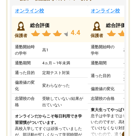
オンライン校
オンライン校
総合評価
総合評価
4.4
保護者
保護者
通塾開始時
通塾開始時の
高1
高3
の学年
学年
通塾期間
4ヵ月～1年未満
通塾期間
4ヵ月
通った目的
定期テスト対策
大学入
通った目的
対策
偏差値の変
変わらなかった
化
偏差値の変化
上がっ
志望校の合
受験していない/結果が
志望校の合格
合格し
格
出ていない
東大生ってやっぱりすご
息子は中学まではそこそ
オンラインだからこそ毎日利用でき学
いたのですが、高校に入
習習慣がついています。
ていけなくなり対面の塾
高校入学してすぐは頑張っていました
でいたので、違うアプロ
が、部活動が忙しくなって学習時間が