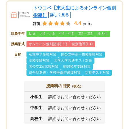
トウコベ【東大生によるオンライン個別
指導】
詳しく見る
4.4
評価
（38件）
対象学年
幼児
小1～小6
中1～中3
高1～高3
浪人生
授業形式
オンライン個別指導(1:1)
個別指導(1:1)
目的
私立中学受験対策
国公立中高一貫校受験対策
高校受験対策
大学入学共通テスト対策
国公立2次試験対策
難関私立受験対策
総合型選抜・学校推薦型選抜対策
定期テスト対策
授業料の目安
（税込）
小学生
詳細はお問い合わせください
中学生
詳細はお問い合わせください
高校生
詳細はお問い合わせください