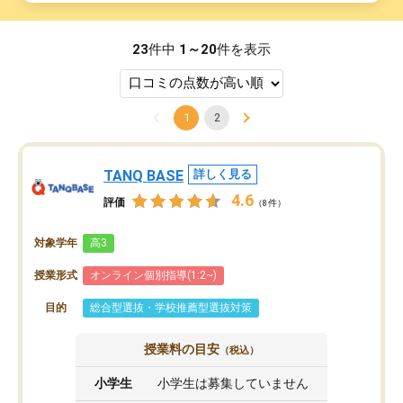
23
件中
1～20
件を表示
1
2
TANQ BASE
詳しく見る
4.6
評価
（8件）
対象学年
高3
授業形式
オンライン個別指導(1:2~)
目的
総合型選抜・学校推薦型選抜対策
授業料の目安
（税込）
小学生
小学生は募集していません