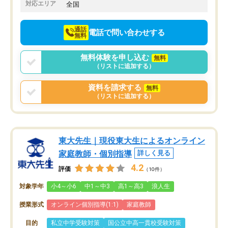
でお願いしました。来年の高校受験に
対応エリア
全国
向けて頑張っています。
通話
電話で問い合わせする
無料
無料体験を申し込む
無料
（リストに追加する）
資料を請求する
無料
（リストに追加する）
東大先生｜現役東大生によるオンライン
家庭教師・個別指導
詳しく見る
4.2
評価
（10件）
対象学年
小4～小6
中1～中3
高1～高3
浪人生
授業形式
オンライン個別指導(1:1)
家庭教師
目的
私立中学受験対策
国公立中高一貫校受験対策