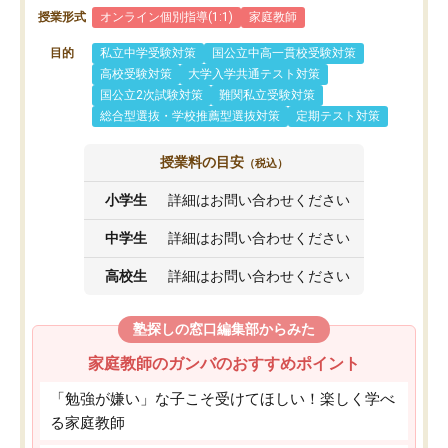
授業形式
オンライン個別指導(1:1)
家庭教師
目的
私立中学受験対策
国公立中高一貫校受験対策
高校受験対策
大学入学共通テスト対策
国公立2次試験対策
難関私立受験対策
総合型選抜・学校推薦型選抜対策
定期テスト対策
授業料の目安
（税込）
小学生
詳細はお問い合わせください
中学生
詳細はお問い合わせください
高校生
詳細はお問い合わせください
塾探しの窓口編集部からみた
家庭教師のガンバのおすすめポイント
「勉強が嫌い」な子こそ受けてほしい！楽しく学べ
る家庭教師