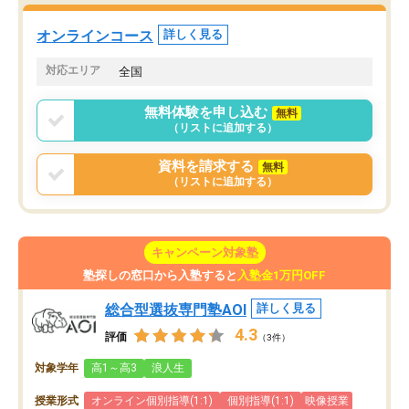
た。自分から学ぶ姿勢を
る勉強」から「目標のための勉強」へ
たい家庭には本当におす
意識が変わったことが、目標校への合
オンラインコース
詳しく見る
思います。
格に繋がったと思います。
対応エリア
全国
無料体験を申し込む
無料
（リストに追加する）
資料を請求する
無料
（リストに追加する）
キャンペーン対象塾
塾探しの窓口から入塾すると
入塾金1万円OFF
総合型選抜専門塾AOI
詳しく見る
4.3
評価
（3件）
対象学年
高1～高3
浪人生
授業形式
オンライン個別指導(1:1)
個別指導(1:1)
映像授業