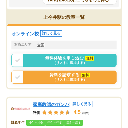
TANQ BASEの口コミをもっとみる
も目を通して頂ける。そのため多くの
接・小論文などの技術指
意見を聞くことができ、より良いもの
ション内容になっていま
を推敲することが可能だ。
選抜を通して将来自分が
上今井駅の教室一覧
どの人も優しく、親身に接してくださ
のかといった人生設計・
るのでやる気も出て、良かったで
を社会人として働いてい
す！！
に考える事が出来る環境
オンライン校
詳しく見る
番の魅力だと思います。
い事が何もない所から社
対応エリア
全国
ポートを受け、学びたい
標を見つける事が出来ま
無料体験を申し込む
無料
（リストに追加する）
資料を請求する
無料
（リストに追加する）
家庭教師のガンバ
詳しく見る
4.5
評価
（3件）
対象学年
小1～小6
中1～中3
高1～高3