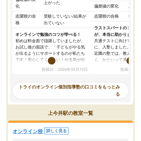
上がった
化
偏差値の変化
上がっ
志望校の合
受験していない/結果が
志望校の合格
合格し
格
出ていない
ラストスパートの１か月
オンラインで勉強のコツが学べる！
が、本当に助かりました
初めは料金面で躊躇していましたが、
共通テストに向けての追
お試し後の面談で、「子どもがやる気
に、入塾しました。田舎
が出るようにサポートするのが私たち
近隣の塾では、教えても
です！安心してください！やる気が出
く、かといって通うには
ないのは私たち講師の責任です」と言
が、トライならオンライ
投稿日：2026年03月13日
投稿日：20
ってくださり、確かに！と考えて、思
可能なので本当に助かり
い切って入塾しました。英語が苦手だ
テストの内容重視でした
ったんですが、学生の先生から学ぶこ
らないところをピンポイ
トライのオンライン個別指導塾の口コミをもっとみ
とで、勉強のコツみたいなものをつか
頂いて、とてもわかりや
る
み、徐々に成績が上がったらいいなと
していました。一生を左
思っていました。何が今足りないのか
スト、多少お金がかかっ
を的確に指導いただき、子どももびっ
思い切って入塾してよか
上今井駅の教室一覧
くりするほど楽しんでやる気を持って
塾を受けています。狙い通り、少しず
つ成績も上がり、苦手意識も無くなっ
オンライン校
詳しく見る
てきたので、さらに苦手な数学も追加