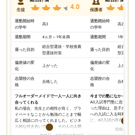
4.0
生徒
保護者
通塾開始時
通塾開始時
高3
高2
の学年
の学年
通塾期間
4ヵ月～1年未満
通塾期間
1年以上
総合型選抜・学校推薦
総合型選
通った目的
通った目的
型選抜対策
型選抜対
偏差値の変
偏差値の変
上がった
上がった
化
化
志望校の合
志望校の合
合格した
合格した
格
格
フルオーダーメイドで一人一人に向き
今までの塾になかったA
AO入試専門塾に息子を
合ってくれる
った理由は、息子が高校
私の場合、先生との相性が良く、プラ
への入試に入る時期に差
イベートなことから勉強のことまで幅
に、AO入試の存在を息
広く相談にのってくれました。ビジネ
してもその制度で合格し
ス的な付き合いでなく、その人の人間
投稿日：20
たことから、AOIに入塾
性までを適切に把握し、むきあってい