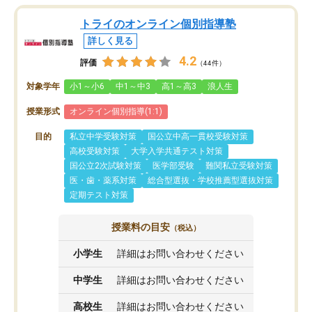
トライのオンライン個別指導塾
詳しく見る
4.2
評価
（44件）
対象学年
小1～小6
中1～中3
高1～高3
浪人生
授業形式
オンライン個別指導(1:1)
目的
私立中学受験対策
国公立中高一貫校受験対策
高校受験対策
大学入学共通テスト対策
国公立2次試験対策
医学部受験
難関私立受験対策
医・歯・薬系対策
総合型選抜・学校推薦型選抜対策
定期テスト対策
授業料の目安
（税込）
小学生
詳細はお問い合わせください
中学生
詳細はお問い合わせください
高校生
詳細はお問い合わせください