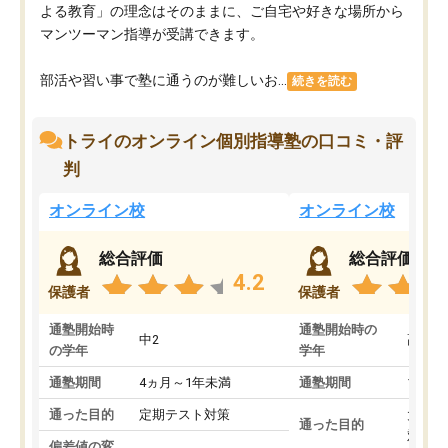
よる教育」の理念はそのままに、ご自宅や好きな場所から
マンツーマン指導が受講できます。
部活や習い事で塾に通うのが難しいお...
続きを読む
トライのオンライン個別指導塾の口コミ・評
判
オンライン校
オンライン校
総合評価
総合評価
4.2
保護者
保護者
通塾開始時
通塾開始時の
中2
高3
の学年
学年
通塾期間
4ヵ月～1年未満
通塾期間
1～3
通った目的
定期テスト対策
大学入
通った目的
対策
偏差値の変