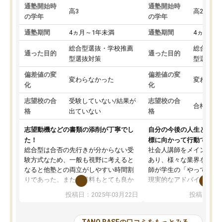
通塾開始時
通塾開始時
高3
高2
の学年
の学年
通塾期間
4ヵ月～1年未満
通塾期間
4ヵ月～1
総合型選抜・学校推薦
総合型選
通った目的
通った目的
型選抜対策
型選抜対
偏差値の変
偏差値の変
変わらなかった
変わらな
化
化
志望校の合
受験していない/結果が
志望校の合
合格した
格
出ていない
格
志望動機などの書類の添削が丁寧でし
自分の今後の人生と真剣
た！
標に向かって行動できる
総合型は合否の先行きが分からない受
社会人講師をメインとし
験方式なため、一般も視野に考えると
あり、様々な業界を経験
なると他塾との両立がしやすい時間割
師が学生の「やってみた
りであった。また授業料もとても良か
現実的なアドバイスを行
った。
す。基本応援ベースなの
投稿日：2025年03月22日
投稿日：20
総合型の多くの塾は大学生が見ること
分野について学生知識で
が多いが、はたらく部総合型コースは
い部分まで深ぼる事が出
大学生の目だけでなく、数人の大人に
総合型選抜対策として志