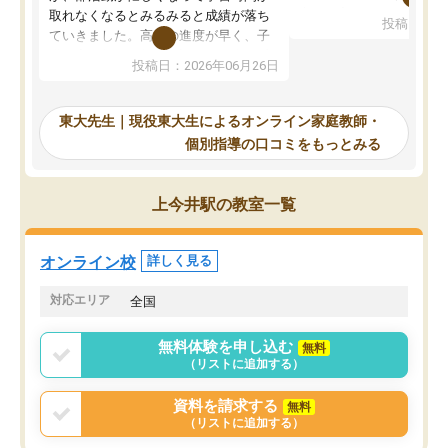
考えて入りました。地元
取れなくなるとみるみると成績が落ち
投稿日：20
で、当初は模試でD判定
ていきました。高校の進度が早く、子
していたのですが、やは
供も家に帰って勉強の話すると嫌な反
投稿日：2026年06月26日
験勉強に詳しく、先生か
応を示します。東大先生にお願いして
受け合格できました。ま
からは効率的な計画を先生が立ててく
自習室が毎日使えていつ
れるので、親としても安心です。毎日
東大先生｜現役東大生によるオンライン家庭教師・
るのが心強かったようで
使える自習室とかもあり、わからない
個別指導の口コミをもっとみる
謝です。
ところがあれば先生が回答してくれる
のも重宝しています。
上今井駅の教室一覧
オンライン校
詳しく見る
対応エリア
全国
無料体験を申し込む
無料
（リストに追加する）
資料を請求する
無料
（リストに追加する）