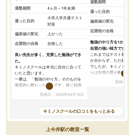
通塾期間
通塾期間
4ヵ月～1年未満
通った目的
大学入学共通テスト
通った目的
偏差値の変化
対策
志望校の合格
偏差値の変化
上がった
勉強のやり方を1から教
志望校の合格
合格した
自習の強い味方です。
これまではテスト前に何
良い先生が多く、充実した勉強ができ
か分からず、ただ机に座
た。
でしたが、キミノスクー
キミノスクールは本当に自分に合って
らは自習の質が劇的に変
いたと思います。
先生が毎日何をすべきか
一番は、「勉強のやり方」そのものを
投稿日：20
を明確にしてくれるので
徹底的に教わったことです。単に知識
ずに学習に取り組めるよ
を詰め込むのではなく、自学自習の習
投稿日：2026年04月16日
が一番の収穫です。
慣が身につくよう並走してくれるの
授業で教えてもらうとい
で、通塾日以外も机に向かうのが苦で
の仕方をコーチングして
はなくなりました。
キミノスクールの口コミをもっとみる
ルなので、家での学習習
身につきました。結果と
講師の方との距離も近く、親身なコー
た英語の偏差値が10以上
チングのおかげで、停滞期もモチベー
上今井駅の教室一覧
していた公立高校に無事
ションを維持できました。「やらされ