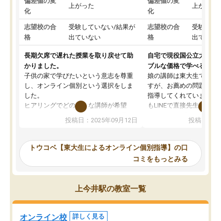
偏差値の変
偏差値の変
上がった
上がった
化
化
志望校の合
受験していない/結果が
志望校の合
受験して
格
出ていない
格
出ていな
長期欠席で遅れた授業を取り戻せて助
自宅で現役国公立大学生
かりました。
ブルな価格で学べる
子供の家で学びたいという意志を尊重
娘の講師は東大生では無
し、オンライン個別という選択をしま
すが、お薦めの問題集や
した。
指導してくれています。2
ヒアリングでどのような講師が希望
もLINEで直接先生に質問
か、オプションは付帯するかなど選ぶ
教科でも)。受講科目や
投稿日：2025年09月12日
投稿日：20
事が出来ました。
めれるので、個人に合っ
講師とのマッチング後講師との初回ミ
ると思います。カリキュ
ーティングを行い、その講師で良いか
いなのがあり(有料)、受
トウコベ【東大生によるオンライン個別指導】の口
他の講師を希望するか子供との相性も
ことをどんなスケジュー
コミをもっとみる
見てから講師を決定する事ができま
くか相談したのですが、
す。
ち期待したものではなく
うちの子は、初回面談の講師の方で決
内容でした。それでも明
上今井駅の教室一覧
定しました。
やる気も出ましたし、苦
くなってきたようなので
オンラインツールを使用した単語帳の
お願いして良かったと思
オンライン校
詳しく見る