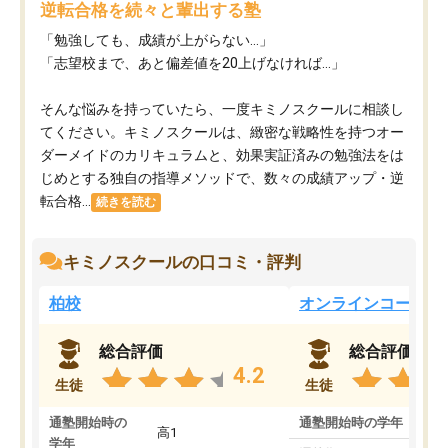
逆転合格を続々と輩出する塾
「勉強しても、成績が上がらない…」
「志望校まで、あと偏差値を20上げなければ…」
そんな悩みを持っていたら、一度キミノスクールに相談し
てください。キミノスクールは、緻密な戦略性を持つオー
ダーメイドのカリキュラムと、効果実証済みの勉強法をは
じめとする独自の指導メソッドで、数々の成績アップ・逆
転合格...
続きを読む
キミノスクールの口コミ・評判
柏校
オンラインコース
総合評価
総合評価
4.2
生徒
生徒
通塾開始時の
通塾開始時の学年
中
高1
学年