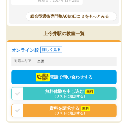
投稿日：2024年12月25日
思いました。
るなぁと強く感じることできました。
AOIでは、カウンセリン
また、他の先生の意見も聞いてみたい
で、AO入試を改めて知
と相談すると、他の先生も紹介してく
総合型選抜専門塾AOIの口コミをもっとみる
それに対しての具体的な
ださり、客観的なアドバイスもいただ
ことでした。更に子供の
くことができました（志望理由・自己
る適正等についても詳し
PR等の添削において）。そして、なに
上今井駅の教室一覧
でき、メンターの方々も
より自習室が解放されている点がよか
けてらっしゃいますので
ったです。友達と好きな時間に自習
せることができました。
し、お互いを高めあえる環境がありま
オンライン校
詳しく見る
した。
対応エリア
全国
通話
電話で問い合わせする
無料
無料体験を申し込む
無料
（リストに追加する）
資料を請求する
無料
（リストに追加する）