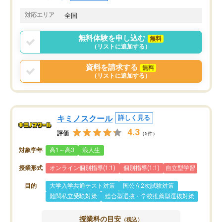
共有があり宿題もそちらで出される形
も合わなければチェンジ
でした。
娘は3科目ともずっと同
対応エリア
全国
2ヶ月で担当講師の方がお辞めになると
言う事で講師変更の申し出があり、あ
無料体験を申し込む
無料
まりに短期での変更だった為、塾に通
（リストに追加する）
う事にして退会しました。遅れも取り
戻せ、授業内容や講師の方は良かった
資料を請求する
無料
と思います。
（リストに追加する）
キミノスクール
詳しく見る
4.3
評価
（5件）
対象学年
高1～高3
浪人生
授業形式
オンライン個別指導(1:1)
個別指導(1:1)
自立型学習
目的
大学入学共通テスト対策
国公立2次試験対策
難関私立受験対策
総合型選抜・学校推薦型選抜対策
授業料の目安
（税込）