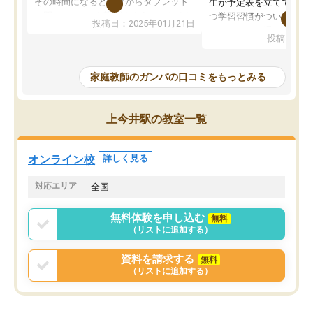
その時間になると自分からタブレット
生が予定表を立ててくれ
を開いてzoomを繋げるようになりまし
つ学習習慣がついてきま
投稿日：2025年01月21日
た！5科目なんでもOKなのもとても気
オンラインで週に一度の
投稿日：20
に入っています
指導が無い日も予定表に
成績もだいぶ下の方でしたが、通い始
したり、LINEでわから
めて1年ほどだった今では平均点以上の
問できるのでとても助か
家庭教師のガンバの口コミをもっとみる
科目が増えてきました！あと1年受験ま
であるので無料の週末教室を使用しな
がら頑張って欲しいと思います！
上今井駅の教室一覧
オンライン校
詳しく見る
対応エリア
全国
無料体験を申し込む
無料
（リストに追加する）
資料を請求する
無料
（リストに追加する）