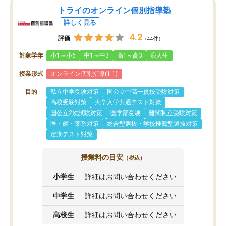
トライのオンライン個別指導塾
詳しく見る
4.2
評価
（44件）
対象学年
小1～小6
中1～中3
高1～高3
浪人生
授業形式
オンライン個別指導(1:1)
目的
私立中学受験対策
国公立中高一貫校受験対策
高校受験対策
大学入学共通テスト対策
国公立2次試験対策
医学部受験
難関私立受験対策
医・歯・薬系対策
総合型選抜・学校推薦型選抜対策
定期テスト対策
授業料の目安
（税込）
小学生
詳細はお問い合わせください
中学生
詳細はお問い合わせください
高校生
詳細はお問い合わせください