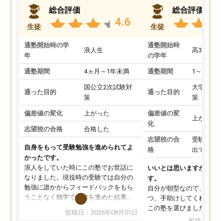
総合評価
総合評価
4.6
生徒
生徒
通塾開始時の学
通塾開始時
浪人生
高3
年
の学年
通塾期間
4ヵ月～1年未満
通塾期間
1～3ヵ月
国公立2次試験対
大学入学
通った目的
通った目的
策
策
偏差値の変化
上がった
偏差値の変
上がった
化
志望校の合格
合格した
志望校の合
受験して
自身をもって受験勉強を進められてよ
格
出ていな
かったです。
浪人をしていた時にこの塾でお世話に
いいとは思いますが、料
なりました。現役時の受験では自分の
す。
勉強に誰かからフィードバックをもら
自分が朝型なので、自習
うことなく独学で勉強を進めた結果、
つ、手助けしてくれる設
入試本番に地歴の学習が間に合わず不
この塾を選びました。
投稿日：2026年08月01日
合格となってしまいました。その経験
投稿日：20