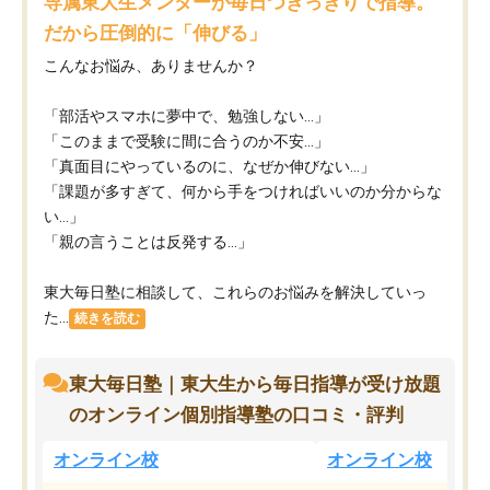
専属東大生メンターが毎日つきっきりで指導。
だから圧倒的に「伸びる」
こんなお悩み、ありませんか？
「部活やスマホに夢中で、勉強しない…」
「このままで受験に間に合うのか不安…」
「真面目にやっているのに、なぜか伸びない…」
「課題が多すぎて、何から手をつければいいのか分からな
い…」
「親の言うことは反発する…」
東大毎日塾に相談して、これらのお悩みを解決していっ
た...
続きを読む
東大毎日塾｜東大生から毎日指導が受け放題
のオンライン個別指導塾の口コミ・評判
オンライン校
オンライン校