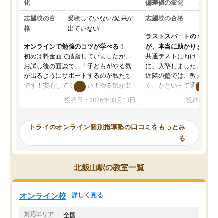
化
偏差値の変化
上がっ
志望校の合
受験していない/結果が
志望校の合格
合格し
格
出ていない
ラストスパートの１か月
オンラインで勉強のコツが学べる！
が、本当に助かりました
初めは料金面で躊躇していましたが、
共通テストに向けての追
お試し後の面談で、「子どもがやる気
に、入塾しました。田舎
が出るようにサポートするのが私たち
近隣の塾では、教えても
です！安心してください！やる気が出
く、かといって通うには
ないのは私たち講師の責任です」と言
が、トライならオンライ
投稿日：2026年03月13日
投稿日：20
ってくださり、確かに！と考えて、思
可能なので本当に助かり
い切って入塾しました。英語が苦手だ
テストの内容重視でした
ったんですが、学生の先生から学ぶこ
らないところをピンポイ
トライのオンライン個別指導塾の口コミをもっとみ
とで、勉強のコツみたいなものをつか
頂いて、とてもわかりや
る
み、徐々に成績が上がったらいいなと
していました。一生を左
思っていました。何が今足りないのか
スト、多少お金がかかっ
を的確に指導いただき、子どももびっ
思い切って入塾してよか
北飯山駅の教室一覧
くりするほど楽しんでやる気を持って
塾を受けています。狙い通り、少しず
つ成績も上がり、苦手意識も無くなっ
オンライン校
詳しく見る
てきたので、さらに苦手な数学も追加
でお願いしました。来年の高校受験に
対応エリア
全国