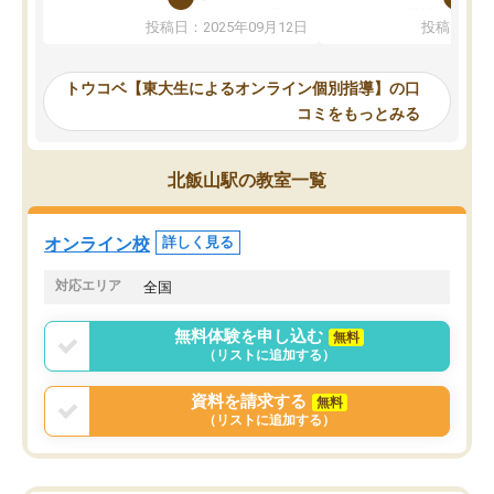
か、オプションは付帯するかなど選ぶ
教科でも)。受講科目や
投稿日：2025年09月12日
投稿日：20
事が出来ました。
めれるので、個人に合っ
講師とのマッチング後講師との初回ミ
ると思います。カリキュ
ーティングを行い、その講師で良いか
いなのがあり(有料)、受
トウコベ【東大生によるオンライン個別指導】の口
他の講師を希望するか子供との相性も
ことをどんなスケジュー
コミをもっとみる
見てから講師を決定する事ができま
くか相談したのですが、
す。
ち期待したものではなく
うちの子は、初回面談の講師の方で決
内容でした。それでも明
北飯山駅の教室一覧
定しました。
やる気も出ましたし、苦
くなってきたようなので
オンラインツールを使用した単語帳の
お願いして良かったと思
オンライン校
詳しく見る
共有があり宿題もそちらで出される形
も合わなければチェンジ
でした。
娘は3科目ともずっと同
対応エリア
全国
2ヶ月で担当講師の方がお辞めになると
言う事で講師変更の申し出があり、あ
無料体験を申し込む
無料
まりに短期での変更だった為、塾に通
（リストに追加する）
う事にして退会しました。遅れも取り
戻せ、授業内容や講師の方は良かった
資料を請求する
無料
と思います。
（リストに追加する）