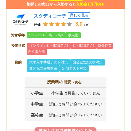
塾探しの窓口から入塾すると
入塾金1万円OFF
スタディコーチ
詳しく見る
3.9
評価
（6件）
対象学年
中1～中3
高1～高3
浪人生
授業形式
オンライン個別指導(1:1)
個別指導(1:1)
映像授業
自立型学習
目的
大学入学共通テスト対策
国公立2次試験対策
難関私立受験対策
定期テスト対策
授業料の目安
（税込）
小学生
小学生は募集していません
中学生
詳細はお問い合わせください
高校生
詳細はお問い合わせください
塾探しの窓口編集部からみた