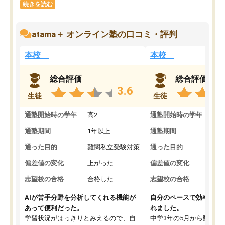
続きを読む
atama＋ オンライン塾の口コミ・評判
本校
本校
総合評価
総合評価
3.6
生徒
生徒
通塾開始時の学年
高2
通塾開始時の学年
中
通塾期間
1年以上
通塾期間
通った目的
難関私立受験対策
通った目的
偏差値の変化
上がった
偏差値の変化
志望校の合格
合格した
志望校の合格
AIが苦手分野を分析してくれる機能が
自分のペースで効率よく
あって便利だった。
れました。
学習状況がはっきりとみえるので、自
中学3年の5月から数学・