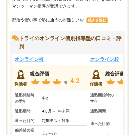
マンツーマン指導が受講できます。
部活や習い事で塾に通うのが難しいお...
続きを読む
トライのオンライン個別指導塾の口コミ・評
判
オンライン校
オンライン校
総合評価
総合評価
4.2
保護者
保護者
通塾開始時
通塾開始時の
中2
高3
の学年
学年
通塾期間
4ヵ月～1年未満
通塾期間
1～3
通った目的
定期テスト対策
大学入
通った目的
対策
偏差値の変
上がった