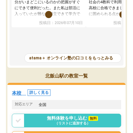
分がいまどこにいるのかの把握がすぐ
社会の4教科で利用し、偏
にできて便利だった。また私は部活に
高校に合格できました。
入っていたが難なく両立できて学力で
に固められる点が魅力で
も部活でも結果を残すことができてよ
れる「ウォームアップ」
投稿日：2026年07月10日
投稿日：20
かった。また問題演習の際に、自分が
項目のおかげで、手軽に
一度間違えた問題を繰り返し学習でき
せられます。何度も間違
たので苦手だった英語の克服につなが
「特訓」項目で徹底的に
った点もよかった。ただAIをアピール
め、苦手克服に非常に役
して活用するのは良かった点もあった
また、その日の勉強時間
が、自分で自分の管理ができない人に
元数が可視化されるので
atama＋ オンライン塾の口コミをもっとみる
とっては難しい部分もあるのではない
しながら意欲的に取り組
かと思った。
常に効果を実感している
になった現在も大学受験
北飯山駅の教室一覧
して利用しており、自信
すめできる塾です。
本校
詳しく見る
対応エリア
全国
無料体験を申し込む
無料
（リストに追加する）