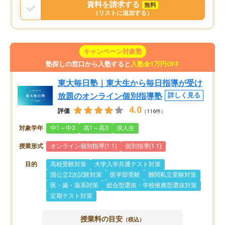
資料を請求する
無料
（リストに追加する）
キャンペーン対象塾
塾探しの窓口から入塾すると
入塾金1万円OFF
東大毎日塾｜東大生から毎日指導が受け
放題のオンライン個別指導塾
詳しく見る
4.0
評価
（116件）
対象学年
中1～中3
高1～高3
浪人生
授業形式
オンライン個別指導(1:1)
個別指導(1:1)
目的
高校受験対策
大学入学共通テスト対策
国公立2次試験対策
医学部受験
難関私立受験対策
医・歯・薬系対策
総合型選抜・学校推薦型選抜対策
定期テスト対策
授業料の目安
（税込）