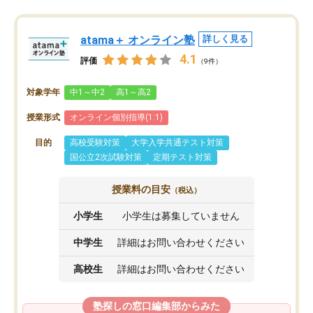
atama＋ オンライン塾
詳しく見る
4.1
評価
（9件）
対象学年
中1～中2
高1～高2
授業形式
オンライン個別指導(1:1)
目的
高校受験対策
大学入学共通テスト対策
国公立2次試験対策
定期テスト対策
授業料の目安
（税込）
小学生
小学生は募集していません
中学生
詳細はお問い合わせください
高校生
詳細はお問い合わせください
塾探しの窓口編集部からみた