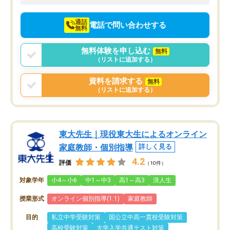
向けて頑張っています。
通話
電話で問い合わせする
無料
無料体験を申し込む
無料
（リストに追加する）
資料を請求する
無料
（リストに追加する）
東大先生｜現役東大生によるオンライン
家庭教師・個別指導
詳しく見る
4.2
評価
（10件）
対象学年
小4～小6
中1～中3
高1～高3
浪人生
授業形式
オンライン個別指導(1:1)
家庭教師
目的
私立中学受験対策
国公立中高一貫校受験対策
高校受験対策
大学入学共通テスト対策