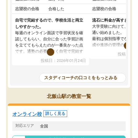
志望校の合格
合格した
志望校の合格
合格
自宅で完結するので、学校生活と両立
流石に料金が高すぎる
大学受験に向けて、高2
しやすかった。
通い始めました。
毎週のオンライン面談で学習状況を確
最初は個別指導でなく、
認してもらい、自分に合った学習計画
成や進捗の管理のみのコ
を立ててもらえたのが一番良かった点
ていましたが、あまり効
です。通塾の必要がなく自宅で完結す
投稿日：20
じ個別指導コースに変更
るため、学校や部活と両立しやすかっ
投稿日：2026年01月24日
講師には早稲田大学生の
たです。コーチが現役大学生で相談し
れましたが、はっきり言
やすく、勉強面だけでなく受験期の不
性が良くなかったです。
安も気軽に話せました。勉強習慣が身
スタディコーチの口コミをもっとみる
モチベーションが上がら
についたと感じています。また、チャ
にやめてしまいました。
ットで質問できるのも便利でした。一
追加で料金を払うことで
人では迷いがちだった受験勉強を、最
北飯山駅の教室一覧
方に変更することも可能
後まで続けられたのはこの塾のおかげ
の方の予定が空いていな
だと思います。
そもそも月謝が高い塾な
オンライン校
詳しく見る
人には合わないと思いま
総合してあまりお勧めで
対応エリア
全国
りませんでした。
唯一、塾内の設備だけは