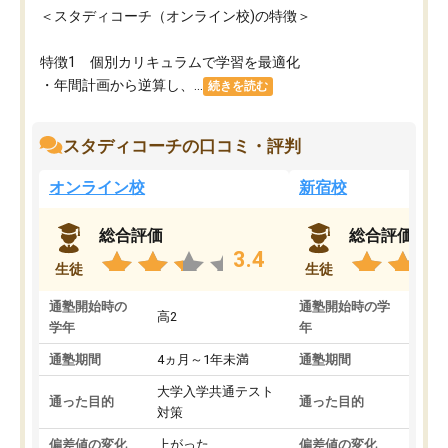
＜スタディコーチ（オンライン校)の特徴＞
特徴1 個別カリキュラムで学習を最適化
・年間計画から逆算し、...
続きを読む
スタディコーチの口コミ・評判
オンライン校
新宿校
総合評価
総合評価
3.4
生徒
生徒
通塾開始時の
通塾開始時の学
高2
高2
学年
年
通塾期間
4ヵ月～1年未満
通塾期間
1～
大学入学共通テスト
国公
通った目的
通った目的
対策
策
偏差値の変化
上がった
偏差値の変化
変わ