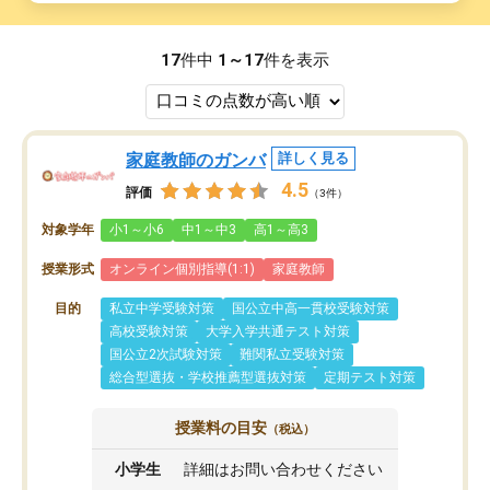
17
件中
1～17
件を表示
家庭教師のガンバ
詳しく見る
4.5
評価
（3件）
対象学年
小1～小6
中1～中3
高1～高3
授業形式
オンライン個別指導(1:1)
家庭教師
目的
私立中学受験対策
国公立中高一貫校受験対策
高校受験対策
大学入学共通テスト対策
国公立2次試験対策
難関私立受験対策
総合型選抜・学校推薦型選抜対策
定期テスト対策
授業料の目安
（税込）
小学生
詳細はお問い合わせください