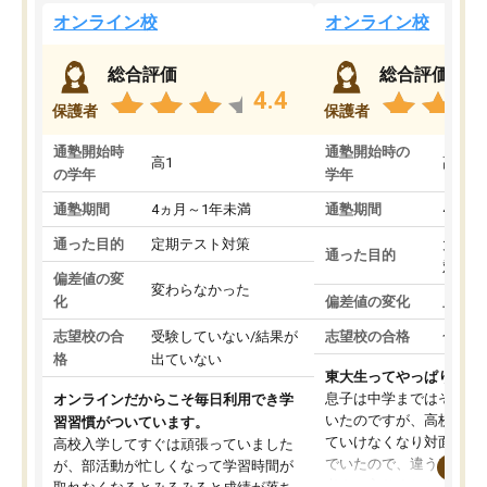
オンライン校
オンライン校
総合評価
総合評価
4.4
保護者
保護者
通塾開始時
通塾開始時の
高1
高3
の学年
学年
通塾期間
4ヵ月～1年未満
通塾期間
4ヵ月
通った目的
定期テスト対策
大学入
通った目的
対策
偏差値の変
変わらなかった
化
偏差値の変化
上がっ
志望校の合
受験していない/結果が
志望校の合格
合格し
格
出ていない
東大生ってやっぱりすご
息子は中学まではそこそ
オンラインだからこそ毎日利用でき学
いたのですが、高校に入
習習慣がついています。
ていけなくなり対面の塾
高校入学してすぐは頑張っていました
でいたので、違うアプロ
が、部活動が忙しくなって学習時間が
考えて入りました。地元