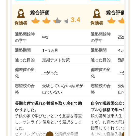
総合評価
総合評価
3.4
保護者
保護者
通塾開始時
通塾開始時
中2
高2
の学年
の学年
通塾期間
1～3ヵ月
通塾期間
4ヵ月～1
通った目的
定期テスト対策
通った目的
難関私立
偏差値の変
偏差値の変
上がった
上がった
化
化
志望校の合
受験していない/結果が
志望校の合
受験して
格
出ていない
格
出ていな
長期欠席で遅れた授業を取り戻せて助
自宅で現役国公立大学生
かりました。
ブルな価格で学べる
子供の家で学びたいという意志を尊重
娘の講師は東大生では無
し、オンライン個別という選択をしま
すが、お薦めの問題集や
した。
指導してくれています。2
ヒアリングでどのような講師が希望
もLINEで直接先生に質問