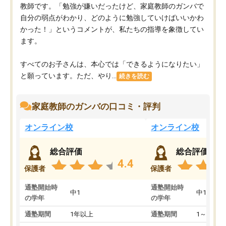
教師です。「勉強が嫌いだったけど、家庭教師のガンバで
自分の弱点がわかり、どのように勉強していけばいいかわ
かった！」というコメントが、私たちの指導を象徴してい
ます。
すべてのお子さんは、本心では「できるようになりたい」
と願っています。ただ、やり...
続きを読む
家庭教師のガンバの口コミ・評判
オンライン校
オンライン校
総合評価
総合評価
4.4
保護者
保護者
通塾開始時
通塾開始時
中1
中1
の学年
の学年
通塾期間
1年以上
通塾期間
1～3ヵ月