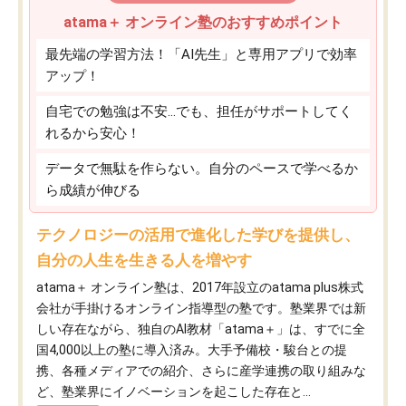
atama＋ オンライン塾のおすすめポイント
最先端の学習方法！「AI先生」と専用アプリで効率
アップ！
自宅での勉強は不安…でも、担任がサポートしてく
れるから安心！
データで無駄を作らない。自分のペースで学べるか
ら成績が伸びる
テクノロジーの活用で進化した学びを提供し、
自分の人生を生きる人を増やす
atama＋ オンライン塾は、2017年設立のatama plus株式
会社が手掛けるオンライン指導型の塾です。塾業界では新
しい存在ながら、独自のAI教材「atama＋」は、すでに全
国4,000以上の塾に導入済み。大手予備校・駿台との提
携、各種メディアでの紹介、さらに産学連携の取り組みな
ど、塾業界にイノベーションを起こした存在と...