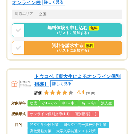
オンライン校
詳しく見る
対応エリア
全国
無料体験を申し込む
無料
（リストに追加する）
資料を請求する
無料
（リストに追加する）
トウコベ【東大生によるオンライン個別
指導】
詳しく見る
4.4
評価
（38件）
対象学年
幼児
小1～小6
中1～中3
高1～高3
浪人生
授業形式
オンライン個別指導(1:1)
個別指導(1:1)
目的
私立中学受験対策
国公立中高一貫校受験対策
高校受験対策
大学入学共通テスト対策