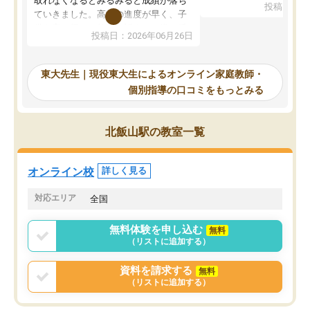
取れなくなるとみるみると成績が落ち
投稿日：20
で、当初は模試でD判定
ていきました。高校の進度が早く、子
していたのですが、やは
供も家に帰って勉強の話すると嫌な反
投稿日：2026年06月26日
験勉強に詳しく、先生か
応を示します。東大先生にお願いして
受け合格できました。ま
からは効率的な計画を先生が立ててく
自習室が毎日使えていつ
れるので、親としても安心です。毎日
東大先生｜現役東大生によるオンライン家庭教師・
るのが心強かったようで
使える自習室とかもあり、わからない
個別指導の口コミをもっとみる
謝です。
ところがあれば先生が回答してくれる
のも重宝しています。
北飯山駅の教室一覧
オンライン校
詳しく見る
対応エリア
全国
無料体験を申し込む
無料
（リストに追加する）
資料を請求する
無料
（リストに追加する）