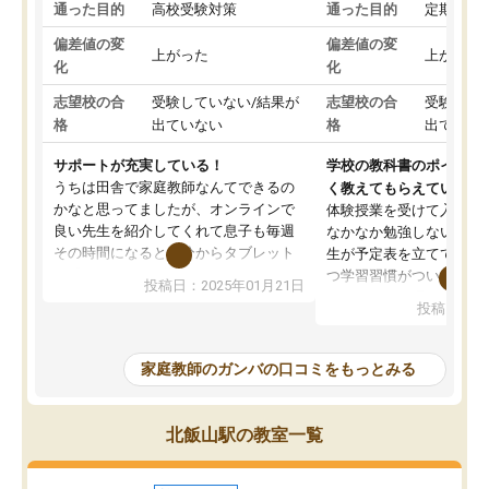
通った目的
高校受験対策
通った目的
定期テス
偏差値の変
偏差値の変
上がった
上がった
化
化
志望校の合
受験していない/結果が
志望校の合
受験して
格
出ていない
格
出ていな
サポートが充実している！
学校の教科書のポイント
うちは田舎で家庭教師なんてできるの
く教えてもらえている
かなと思ってましたが、オンラインで
体験授業を受けて入塾し
良い先生を紹介してくれて息子も毎週
なかなか勉強しない息子
その時間になると自分からタブレット
生が予定表を立ててくれ
を開いてzoomを繋げるようになりまし
つ学習習慣がついてきま
投稿日：2025年01月21日
た！5科目なんでもOKなのもとても気
オンラインで週に一度の
投稿日：20
に入っています
指導が無い日も予定表に
成績もだいぶ下の方でしたが、通い始
したり、LINEでわから
めて1年ほどだった今では平均点以上の
問できるのでとても助か
家庭教師のガンバの口コミをもっとみる
科目が増えてきました！あと1年受験ま
であるので無料の週末教室を使用しな
がら頑張って欲しいと思います！
北飯山駅の教室一覧