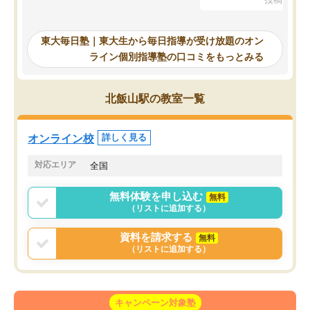
を踏まえ、浪人が決まった際に勉強計
画を考えてもらえる塾を探した結果、
東大毎日塾にたどり着きました。学習
東大毎日塾｜東大生から毎日指導が受け放題のオン
の長期計画や日々の勉強のやり方につ
ライン個別指導塾の口コミをもっとみる
いて客観的なアドバイスをいただけた
ので、自信をもって受験勉強を進める
ことができました。自分のように勉強
北飯山駅の教室一覧
のやり方や進捗管理で苦労している方
には特におすすめしたい塾です。
オンライン校
詳しく見る
対応エリア
全国
無料体験を申し込む
無料
（リストに追加する）
資料を請求する
無料
（リストに追加する）
キャンペーン対象塾