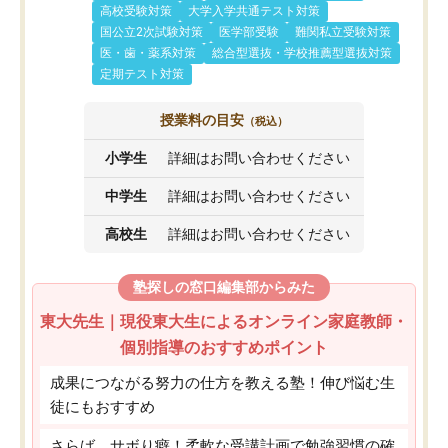
高校受験対策
大学入学共通テスト対策
国公立2次試験対策
医学部受験
難関私立受験対策
医・歯・薬系対策
総合型選抜・学校推薦型選抜対策
定期テスト対策
授業料の目安
（税込）
小学生
詳細はお問い合わせください
中学生
詳細はお問い合わせください
高校生
詳細はお問い合わせください
塾探しの窓口編集部からみた
東大先生｜現役東大生によるオンライン家庭教師・
個別指導のおすすめポイント
成果につながる努力の仕方を教える塾！伸び悩む生
徒にもおすすめ
さらば、サボり癖！柔軟な受講計画で勉強習慣の確