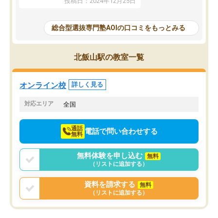
投稿日：2024年12月25日
思いました。
るなぁと強く感じることできました。
AOIでは、カウンセリン
また、他の先生の意見も聞いてみたい
で、AO入試を改めて知
と相談すると、他の先生も紹介してく
総合型選抜専門塾AOIの口コミをもっとみる
それに対しての具体的な
ださり、客観的なアドバイスもいただ
ことでした。更に子供の
くことができました（志望理由・自己
る適正等についても詳し
PR等の添削において）。そして、なに
北飯山駅の教室一覧
でき、メンターの方々も
より自習室が解放されている点がよか
けてらっしゃいますので
ったです。友達と好きな時間に自習
せることができました。
し、お互いを高めあえる環境がありま
オンライン校
詳しく見る
した。
対応エリア
全国
通話
電話で問い合わせする
無料
無料体験を申し込む
無料
（リストに追加する）
資料を請求する
無料
（リストに追加する）