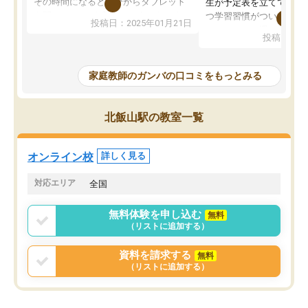
その時間になると自分からタブレット
生が予定表を立ててくれ
を開いてzoomを繋げるようになりまし
つ学習習慣がついてきま
投稿日：2025年01月21日
た！5科目なんでもOKなのもとても気
オンラインで週に一度の
投稿日：20
に入っています
指導が無い日も予定表に
成績もだいぶ下の方でしたが、通い始
したり、LINEでわから
めて1年ほどだった今では平均点以上の
問できるのでとても助か
家庭教師のガンバの口コミをもっとみる
科目が増えてきました！あと1年受験ま
であるので無料の週末教室を使用しな
がら頑張って欲しいと思います！
北飯山駅の教室一覧
オンライン校
詳しく見る
対応エリア
全国
無料体験を申し込む
無料
（リストに追加する）
資料を請求する
無料
（リストに追加する）