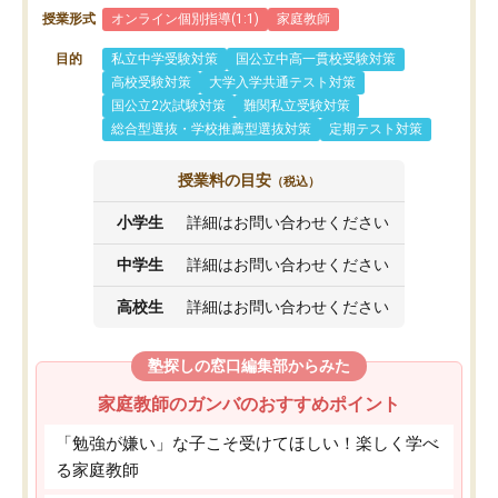
授業形式
オンライン個別指導(1:1)
家庭教師
目的
私立中学受験対策
国公立中高一貫校受験対策
高校受験対策
大学入学共通テスト対策
国公立2次試験対策
難関私立受験対策
総合型選抜・学校推薦型選抜対策
定期テスト対策
授業料の目安
（税込）
小学生
詳細はお問い合わせください
中学生
詳細はお問い合わせください
高校生
詳細はお問い合わせください
塾探しの窓口編集部からみた
家庭教師のガンバのおすすめポイント
「勉強が嫌い」な子こそ受けてほしい！楽しく学べ
る家庭教師