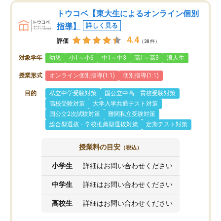
トウコベ【東大生によるオンライン個別
指導】
詳しく見る
4.4
評価
（38件）
対象学年
幼児
小1～小6
中1～中3
高1～高3
浪人生
授業形式
オンライン個別指導(1:1)
個別指導(1:1)
目的
私立中学受験対策
国公立中高一貫校受験対策
高校受験対策
大学入学共通テスト対策
国公立2次試験対策
難関私立受験対策
総合型選抜・学校推薦型選抜対策
定期テスト対策
授業料の目安
（税込）
小学生
詳細はお問い合わせください
中学生
詳細はお問い合わせください
高校生
詳細はお問い合わせください