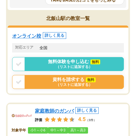
TANQ BASEの口コミをもっとみる
も目を通して頂ける。そのため多くの
接・小論文などの技術指
意見を聞くことができ、より良いもの
ション内容になっていま
を推敲することが可能だ。
選抜を通して将来自分が
北飯山駅の教室一覧
どの人も優しく、親身に接してくださ
のかといった人生設計・
るのでやる気も出て、良かったで
を社会人として働いてい
す！！
に考える事が出来る環境
オンライン校
詳しく見る
番の魅力だと思います。
い事が何もない所から社
対応エリア
全国
ポートを受け、学びたい
標を見つける事が出来ま
無料体験を申し込む
無料
（リストに追加する）
資料を請求する
無料
（リストに追加する）
家庭教師のガンバ
詳しく見る
4.5
評価
（3件）
対象学年
小1～小6
中1～中3
高1～高3