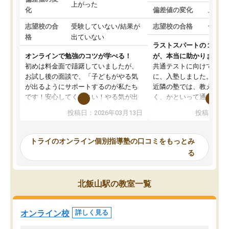
上がった
化
偏差値の変化
上がっ
志望校の合
受験していない/結果が
志望校の合格
合格し
格
出ていない
ラストスパートの１か月
オンラインで勉強のコツが学べる！
が、本当に助かりました
初めは料金面で躊躇していましたが、
共通テストに向けての追
お試し後の面談で、「子どもがやる気
に、入塾しました。田舎
が出るようにサポートするのが私たち
近隣の塾では、教えても
です！安心してください！やる気が出
く、かといって通うには
ないのは私たち講師の責任です」と言
が、トライならオンライ
投稿日：2026年03月13日
投稿日：20
ってくださり、確かに！と考えて、思
可能なので本当に助かり
い切って入塾しました。英語が苦手だ
テストの内容重視でした
ったんですが、学生の先生から学ぶこ
らないところをピンポイ
トライのオンライン個別指導塾の口コミをもっとみ
とで、勉強のコツみたいなものをつか
頂いて、とてもわかりや
る
み、徐々に成績が上がったらいいなと
していました。一生を左
思っていました。何が今足りないのか
スト、多少お金がかかっ
を的確に指導いただき、子どももびっ
思い切って入塾してよか
北飯山駅の教室一覧
くりするほど楽しんでやる気を持って
塾を受けています。狙い通り、少しず
つ成績も上がり、苦手意識も無くなっ
オンライン校
詳しく見る
てきたので、さらに苦手な数学も追加