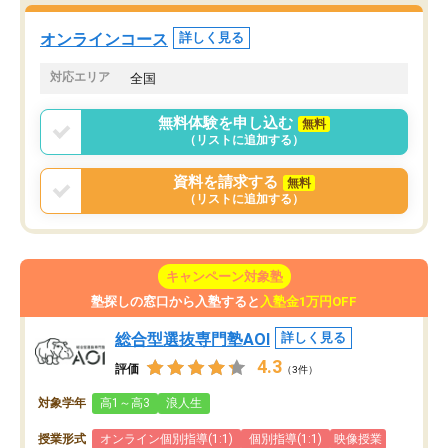
た。自分から学ぶ姿勢を
る勉強」から「目標のための勉強」へ
たい家庭には本当におす
意識が変わったことが、目標校への合
オンラインコース
詳しく見る
思います。
格に繋がったと思います。
対応エリア
全国
無料体験を申し込む
無料
（リストに追加する）
資料を請求する
無料
（リストに追加する）
キャンペーン対象塾
塾探しの窓口から入塾すると
入塾金1万円OFF
総合型選抜専門塾AOI
詳しく見る
4.3
評価
（3件）
対象学年
高1～高3
浪人生
授業形式
オンライン個別指導(1:1)
個別指導(1:1)
映像授業