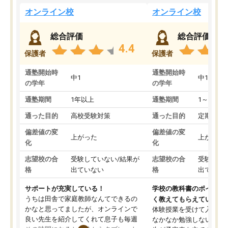
オンライン校
オンライン校
総合評価
総合評価
4.4
保護者
保護者
通塾開始時
通塾開始時
中1
中1
の学年
の学年
通塾期間
1年以上
通塾期間
1～3ヵ月
通った目的
高校受験対策
通った目的
定期テス
偏差値の変
偏差値の変
上がった
上がった
化
化
志望校の合
受験していない/結果が
志望校の合
受験して
格
出ていない
格
出ていな
サポートが充実している！
学校の教科書のポイント
うちは田舎で家庭教師なんてできるの
く教えてもらえている
かなと思ってましたが、オンラインで
体験授業を受けて入塾し
良い先生を紹介してくれて息子も毎週
なかなか勉強しない息子