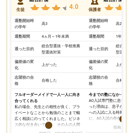
4.0
生徒
保護者
通塾開始時
通塾開始時
高3
高2
の学年
の学年
通塾期間
4ヵ月～1年未満
通塾期間
1年以上
総合型選抜・学校推薦
総合型選
通った目的
通った目的
型選抜対策
型選抜対
偏差値の変
偏差値の変
上がった
上がった
化
化
志望校の合
志望校の合
合格した
合格した
格
格
フルオーダーメイドで一人一人に向き
今までの塾になかったA
AO入試専門塾に息子を
合ってくれる
った理由は、息子が高校
私の場合、先生との相性が良く、プラ
への入試に入る時期に差
イベートなことから勉強のことまで幅
に、AO入試の存在を息
広く相談にのってくれました。ビジネ
してもその制度で合格し
ス的な付き合いでなく、その人の人間
投稿日：20
たことから、AOIに入塾
性までを適切に把握し、むきあってい