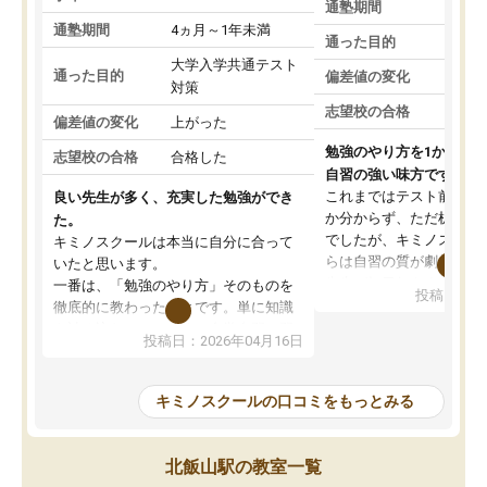
通塾期間
通塾期間
4ヵ月～1年未満
通った目的
大学入学共通テスト
通った目的
偏差値の変化
対策
志望校の合格
偏差値の変化
上がった
勉強のやり方を1から教
志望校の合格
合格した
自習の強い味方です。
これまではテスト前に何
良い先生が多く、充実した勉強ができ
か分からず、ただ机に座
た。
でしたが、キミノスクー
キミノスクールは本当に自分に合って
らは自習の質が劇的に変
いたと思います。
先生が毎日何をすべきか
一番は、「勉強のやり方」そのものを
投稿日：20
を明確にしてくれるので
徹底的に教わったことです。単に知識
ずに学習に取り組めるよ
を詰め込むのではなく、自学自習の習
投稿日：2026年04月16日
が一番の収穫です。
慣が身につくよう並走してくれるの
授業で教えてもらうとい
で、通塾日以外も机に向かうのが苦で
の仕方をコーチングして
はなくなりました。
キミノスクールの口コミをもっとみる
ルなので、家での学習習
身につきました。結果と
講師の方との距離も近く、親身なコー
た英語の偏差値が10以上
チングのおかげで、停滞期もモチベー
北飯山駅の教室一覧
していた公立高校に無事
ションを維持できました。「やらされ