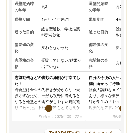
通塾開始時
通塾開始時
高3
高2
の学年
の学年
通塾期間
4ヵ月～1年未満
通塾期間
4ヵ月～1
総合型選抜・学校推薦
総合型選
通った目的
通った目的
型選抜対策
型選抜対
偏差値の変
偏差値の変
変わらなかった
変わらな
化
化
志望校の合
受験していない/結果が
志望校の合
合格した
格
出ていない
格
志望動機などの書類の添削が丁寧でし
自分の今後の人生と真剣
た！
標に向かって行動できる
総合型は合否の先行きが分からない受
社会人講師をメインとし
験方式なため、一般も視野に考えると
あり、様々な業界を経験
なると他塾との両立がしやすい時間割
師が学生の「やってみた
りであった。また授業料もとても良か
現実的なアドバイスを行
った。
す。基本応援ベースなの
投稿日：2025年03月22日
投稿日：20
総合型の多くの塾は大学生が見ること
分野について学生知識で
が多いが、はたらく部総合型コースは
い部分まで深ぼる事が出
大学生の目だけでなく、数人の大人に
総合型選抜対策として志