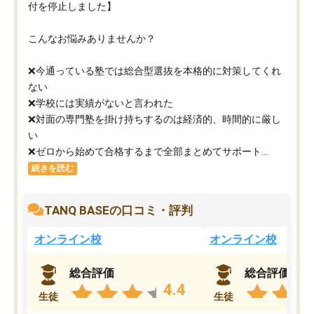
付を停止しました】
こんなお悩みありませんか？
❌今通っている塾では総合型選抜を本格的に対策してくれ
ない
❌学校には実績がないと言われた
❌対面の専門塾を掛け持ちするのは経済的、時間的に厳し
い
❌ゼロから始めて合格するまで全部まとめてサポート...
続きを読む
TANQ BASEの口コミ・評判
オンライン校
オンライン校
総合評価
総合評価
4.4
生徒
生徒