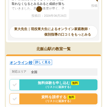
考えて入りました。地元
取れなくなるとみるみると成績が落ち
投稿日：20
で、当初は模試でD判定
ていきました。高校の進度が早く、子
していたのですが、やは
供も家に帰って勉強の話すると嫌な反
投稿日：2026年06月26日
験勉強に詳しく、先生か
応を示します。東大先生にお願いして
受け合格できました。ま
からは効率的な計画を先生が立ててく
自習室が毎日使えていつ
れるので、親としても安心です。毎日
東大先生｜現役東大生によるオンライン家庭教師・
るのが心強かったようで
使える自習室とかもあり、わからない
個別指導の口コミをもっとみる
謝です。
ところがあれば先生が回答してくれる
のも重宝しています。
北飯山駅の教室一覧
オンライン校
詳しく見る
対応エリア
全国
無料体験を申し込む
無料
（リストに追加する）
資料を請求する
無料
（リストに追加する）