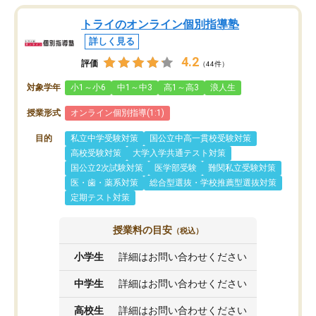
トライのオンライン個別指導塾
詳しく見る
4.2
評価
（44件）
対象学年
小1～小6
中1～中3
高1～高3
浪人生
授業形式
オンライン個別指導(1:1)
目的
私立中学受験対策
国公立中高一貫校受験対策
高校受験対策
大学入学共通テスト対策
国公立2次試験対策
医学部受験
難関私立受験対策
医・歯・薬系対策
総合型選抜・学校推薦型選抜対策
定期テスト対策
授業料の目安
（税込）
小学生
詳細はお問い合わせください
中学生
詳細はお問い合わせください
高校生
詳細はお問い合わせください