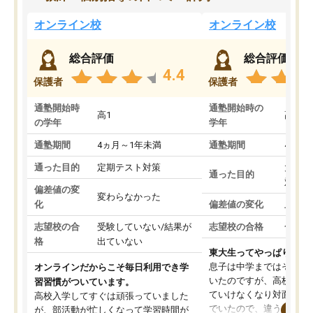
オンライン校
オンライン校
総合評価
総合評価
4.4
保護者
保護者
通塾開始時
通塾開始時の
高1
高3
の学年
学年
通塾期間
4ヵ月～1年未満
通塾期間
4ヵ月
通った目的
定期テスト対策
大学入
通った目的
対策
偏差値の変
変わらなかった
化
偏差値の変化
上がっ
志望校の合
受験していない/結果が
志望校の合格
合格し
格
出ていない
東大生ってやっぱりすご
息子は中学まではそこそ
オンラインだからこそ毎日利用でき学
いたのですが、高校に入
習習慣がついています。
ていけなくなり対面の塾
高校入学してすぐは頑張っていました
でいたので、違うアプロ
が、部活動が忙しくなって学習時間が