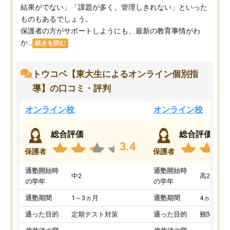
結果がでない」「課題が多く、管理しきれない」といった
ものもあるでしょう。
保護者の方がサポートしようにも、最新の教育事情がわ
か...
続きを読む
トウコベ【東大生によるオンライン個別指
導】の口コミ・評判
オンライン校
オンライン校
総合評価
総合評価
3.4
保護者
保護者
通塾開始時
通塾開始時
中2
高2
の学年
の学年
通塾期間
1～3ヵ月
通塾期間
4ヵ月～1
通った目的
定期テスト対策
通った目的
難関私立