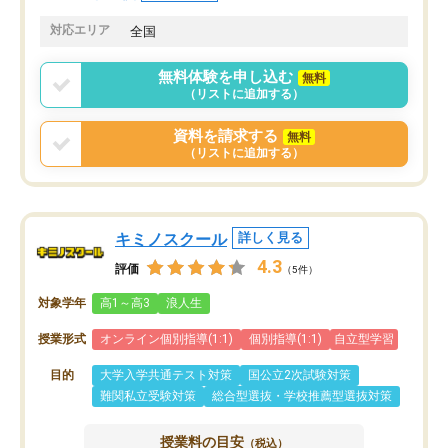
共有があり宿題もそちらで出される形
も合わなければチェンジ
でした。
娘は3科目ともずっと同
対応エリア
全国
2ヶ月で担当講師の方がお辞めになると
言う事で講師変更の申し出があり、あ
無料体験を申し込む
無料
まりに短期での変更だった為、塾に通
（リストに追加する）
う事にして退会しました。遅れも取り
戻せ、授業内容や講師の方は良かった
資料を請求する
無料
と思います。
（リストに追加する）
キミノスクール
詳しく見る
4.3
評価
（5件）
対象学年
高1～高3
浪人生
授業形式
オンライン個別指導(1:1)
個別指導(1:1)
自立型学習
目的
大学入学共通テスト対策
国公立2次試験対策
難関私立受験対策
総合型選抜・学校推薦型選抜対策
授業料の目安
（税込）