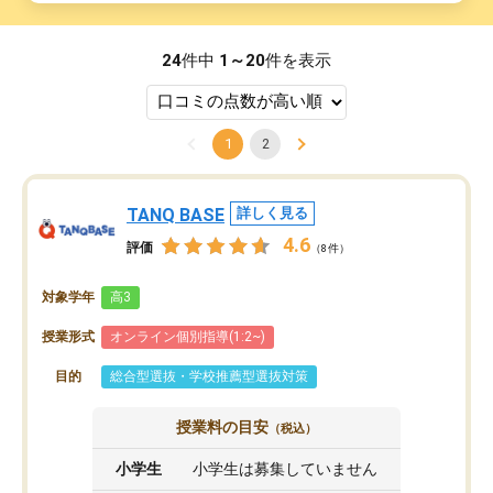
24
件中
1～20
件を表示
1
2
TANQ BASE
詳しく見る
4.6
評価
（8件）
対象学年
高3
授業形式
オンライン個別指導(1:2~)
目的
総合型選抜・学校推薦型選抜対策
授業料の目安
（税込）
小学生
小学生は募集していません