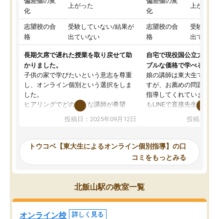
偏差値の変
偏差値の変
上がった
上がった
化
化
志望校の合
受験していない/結果が
志望校の合
受験して
格
出ていない
格
出ていな
長期欠席で遅れた授業を取り戻せて助
自宅で現役国公立大学生
かりました。
ブルな価格で学べる
子供の家で学びたいという意志を尊重
娘の講師は東大生では無
し、オンライン個別という選択をしま
すが、お薦めの問題集や
した。
指導してくれています。2
ヒアリングでどのような講師が希望
もLINEで直接先生に質問
か、オプションは付帯するかなど選ぶ
教科でも)。受講科目や
投稿日：2025年09月12日
投稿日：20
事が出来ました。
めれるので、個人に合っ
講師とのマッチング後講師との初回ミ
ると思います。カリキュ
ーティングを行い、その講師で良いか
いなのがあり(有料)、受
トウコベ【東大生によるオンライン個別指導】の口
他の講師を希望するか子供との相性も
ことをどんなスケジュー
コミをもっとみる
見てから講師を決定する事ができま
くか相談したのですが、
す。
ち期待したものではなく
うちの子は、初回面談の講師の方で決
内容でした。それでも明
北飯山駅の教室一覧
定しました。
やる気も出ましたし、苦
くなってきたようなので
オンラインツールを使用した単語帳の
お願いして良かったと思
オンライン校
詳しく見る