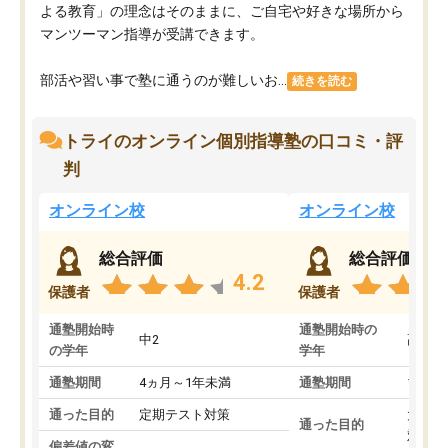
よる教育」の理念はそのままに、ご自宅や好きな場所から
マンツーマン指導が受講できます。
部活や習い事で塾に通うのが難しいお...
続きを読む
トライのオンライン個別指導塾の口コミ・評
判
オンライン校
オンライン校
総合評価
総合評価
4.2
保護者
保護者
通塾開始時
通塾開始時の
中2
高3
の学年
学年
通塾期間
4ヵ月～1年未満
通塾期間
1～3
通った目的
定期テスト対策
大学入
通った目的
対策
偏差値の変