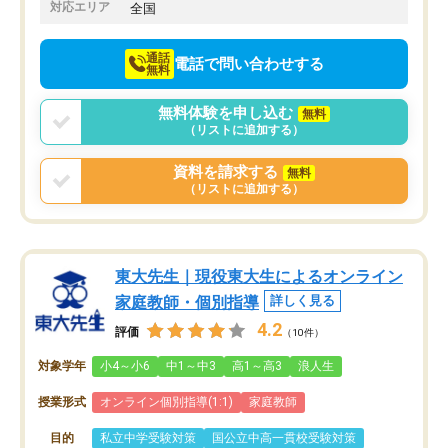
でお願いしました。来年の高校受験に
対応エリア
全国
向けて頑張っています。
通話
電話で問い合わせする
無料
無料体験を申し込む
無料
（リストに追加する）
資料を請求する
無料
（リストに追加する）
東大先生｜現役東大生によるオンライン
家庭教師・個別指導
詳しく見る
4.2
評価
（10件）
対象学年
小4～小6
中1～中3
高1～高3
浪人生
授業形式
オンライン個別指導(1:1)
家庭教師
目的
私立中学受験対策
国公立中高一貫校受験対策