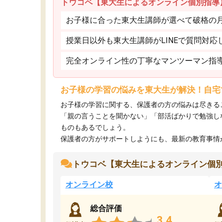
トウコベ【東大生によるオンライン個別指導
お子様に合った東大生講師が選べて破格の月額
授業日以外も東大生講師がLINEで質問対応
完全オンライン性の丁寧なマンツーマン指
お子様の学習の悩みを東大生が解決！自宅
お子様の学習に関する、保護者の方の悩みは尽きる
「親の言うことを聞かない」「部活ばかりで勉強し
ものもあるでしょう。
保護者の方がサポートしようにも、最新の教育事情がわ
トウコベ【東大生によるオンライン個
オンライン校
オ
総合評価
3.4