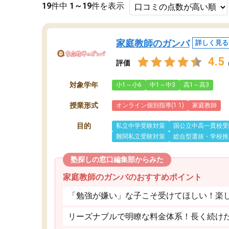
19
件中
1～19
件を表示
家庭教師のガンバ
詳しく見る
4.5
評価
対象学年
小1～小6
中1～中3
高1～高3
授業形式
オンライン個別指導(1:1)
家庭教師
目的
私立中学受験対策
国公立中高一貫校受
難関私立受験対策
総合型選抜・学校推
塾探しの窓口編集部からみた
家庭教師のガンバのおすすめポイント
「勉強が嫌い」な子こそ受けてほしい！楽
リーズナブルで明瞭な料金体系！長く続け