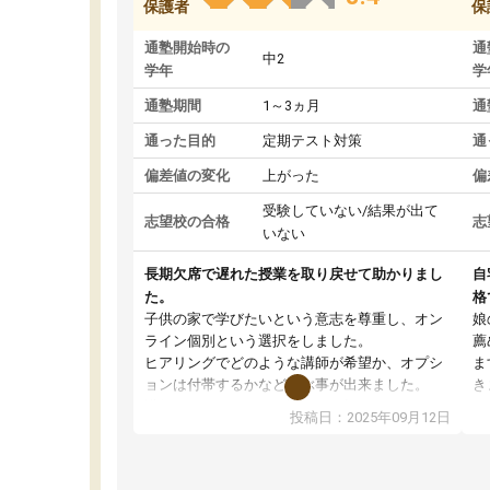
保護者
保
通塾開始時の
通
中2
学年
学
通塾期間
1～3ヵ月
通
通った目的
定期テスト対策
通
偏差値の変化
上がった
偏
受験していない/結果が出て
志望校の合格
志
いない
長期欠席で遅れた授業を取り戻せて助かりまし
自
た。
格
子供の家で学びたいという意志を尊重し、オン
娘
ライン個別という選択をしました。
薦
ヒアリングでどのような講師が希望か、オプシ
ま
ョンは付帯するかなど選ぶ事が出来ました。
き
講師とのマッチング後講師との初回ミーティン
に
投稿日：2025年09月12日
グを行い、その講師で良いか他の講師を希望す
思
るか子供との相性も見てから講師を決定する事
(
ができます。
ュ