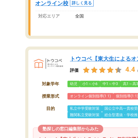
オンライン校
詳しく見る
対応エリア
全国
トウコベ【東大生によるオ
4.4
評価
対象学年
幼児
小1～小6
中1～中3
高1～高
授業形式
オンライン個別指導(1:1)
個別指導(1:1
目的
私立中学受験対策
国公立中高一貫校受
難関私立受験対策
総合型選抜・学校推
塾探しの窓口編集部からみた