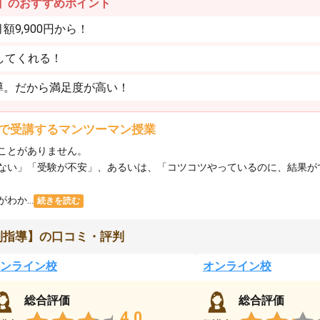
】のおすすめポイント
9,900円から！
してくれる！
導。だから満足度が高い！
で受講するマンツーマン授業
ことがありません。
ない」「受験が不安」、あるいは、「コツコツやっているのに、結果が
か...
続きを読む
別指導】の口コミ・評判
ンライン校
オンライン校
総合評価
総合評価
4.0