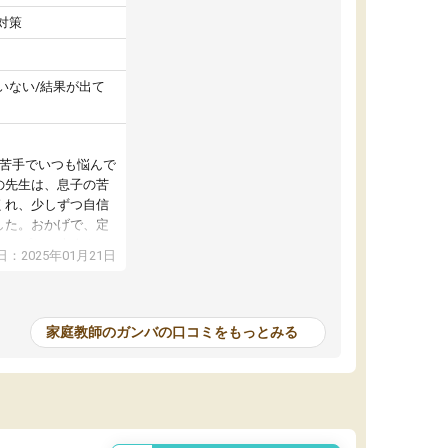
対策
いない/結果が出て
が苦手でいつも悩んで
の先生は、息子の苦
くれ、少しずつ自信
した。おかげで、定
アップし、本人もと
：2025年01月21日
家庭教師のガンバの口コミをもっとみる