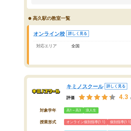
うちの子は、初回面談の講師の方で決定しまし
は
た。
内
出
高久駅の教室一覧
オンラインツールを使用した単語帳の共有があ
な
り宿題もそちらで出される形でした。
ま
2ヶ月で担当講師の方がお辞めになると言う事で
が
オンライン校
詳しく見る
講師変更の申し出があり、あまりに短期での変
更だった為、塾に通う事にして退会しました。
対応エリア
全国
遅れも取り戻せ、授業内容や講師の方は良かっ
たと思います。
キミノスクール
詳しく見る
4.3
評価
対象学年
高1～高3
浪人生
授業形式
オンライン個別指導(1:1)
個別指導(1:1