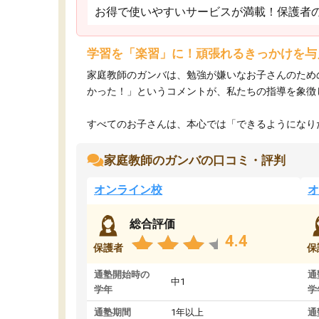
お得で使いやすいサービスが満載！保護者
学習を「楽習」に！頑張れるきっかけを与
家庭教師のガンバは、勉強が嫌いなお子さんのため
かった！」というコメントが、私たちの指導を象徴
すべてのお子さんは、本心では「できるようになりた
家庭教師のガンバの口コミ・評判
オンライン校
オ
総合評価
4.4
保護者
保
通塾開始時の
通
中1
学年
学
通塾期間
1年以上
通