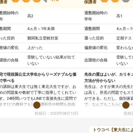
護者
保護者
塾開始時の
通塾開始時の
高2
高1
年
学年
塾期間
4ヵ月～1年未満
通塾期間
4ヵ月～
った目的
難関私立受験対策
通った目的
定期テス
差値の変化
上がった
偏差値の変化
変わらな
受験していない/結果が出て
受験して
望校の合格
志望校の合格
いない
いない
宅で現役国公立大学生からリーズナブルな価
先生の質はよいが、カリキ
で学べる
方法が分からない
の講師は東大生では無く東北大生ですが、お
先生は、さすが東大の先生
めの問題集や教材で丁寧に指導してくれてい
は高く、所見の問題でもス
す。24時間いつでもLINEで直接先生に質問で
ができる。ただし、個別家
ます(どの教科でも)。受講科目や時間も自由
で、なんでもこちらに合わ
決めれるので、個人に合った勉強ができると
のだが、具体的なカリキュ
投稿日：2025年08月13日
投稿日
います。カリキュラム相談みたいなのがあり
は、授業の先取り学習をす
有料)、受験までにどんなことをどんなスケジ
書を一緒に進めていくよう
ールでやっていくか相談したのですが、それ
いただいたが、1時間の時
トウコベ【東大生に