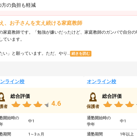
の方の負担も軽減
え、お子さんを支え続ける家庭教師
の家庭教師です。「勉強が嫌いだったけど、家庭教師のガンバで自分の
しています。
い」と願っています。ただ、やり...
続きを読む
ンライン校
オンライン校
総合評価
総合評価
4.6
護者
保護者
塾開始時の
通塾開始時の
中1
中1
年
学年
塾期間
1～3ヵ月
通塾期間
1年以上