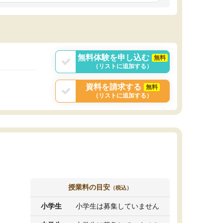
しいオリジナルのカリキュラムを提案してくれ
であれば自学自習で
ました。
1時間の代金がそれな
また24時間いつでもLINEで講師に相談できるの
用の仕方をしたかっ
で、深夜に家で勉強していて疑問や不安が生じ
これといった提案も
ても、直ぐに解消できたのは、大きなメリット
分からず辞めること
と感じました。
ていけない子にはい
無料体験を申し込む
無料
（リストに追加する）
資料を請求する
無料
（リストに追加する）
授業料の目安
（税込）
小学生
小学生は募集していません