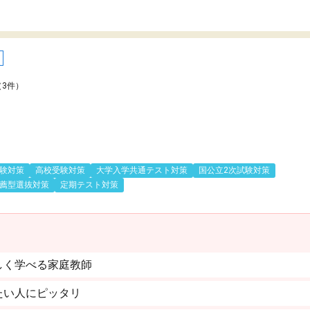
（3件）
験対策
高校受験対策
大学入学共通テスト対策
国公立2次試験対策
薦型選抜対策
定期テスト対策
しく学べる家庭教師
たい人にピッタリ