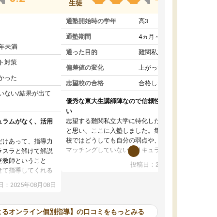
生徒
通塾開始時の学年
高3
通塾期間
4ヵ月～1年未満
1年未満
通った目的
難関私立受験対策
ト対策
偏差値の変化
上がった
かった
志望校の合格
合格した
いない/結果が出て
優秀な東大生講師陣なので信頼性や安心感が高
い
志望する難関私立大学に特化した準備をしたい
ュラムがなく、活用
と思い、ここに入塾しました。集団指導の予備
校ではどうしても自分の弱点や、志望校対策に
だけあって、指導力
マッチングしていないカリキュラムに不安を感
ラスラと解けて解説
じたからです。
庭教師ということ
投稿日：2024年02月19日
また受験のノウハウを蓄積している優秀な東大
せて指導してくれる
生講師陣をそろえていることや、完全オンライ
ラムがない。当方
：2025年08月08日
ン制というのも、ここを選んだ重要なポイント
るため、学校の教科
です。実際に入塾してみると、きめ細かいマン
な形で活用をさせて
ツーマン指導によって、自分の志望校にふさわ
間を使って進められる
よるオンライン個別指導】の口コミをもっとみる