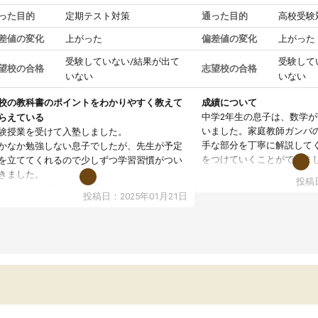
った目的
定期テスト対策
通った目的
高校受験
差値の変化
上がった
偏差値の変化
上がった
受験していない/結果が出て
受験して
望校の合格
志望校の合格
いない
いない
校の教科書のポイントをわかりやすく教えて
成績について
中学2年生の息子は、数学
らえている
いました。家庭教師ガンバ
験授業を受けて入塾しました。
手な部分を丁寧に解説して
かなか勉強しない息子でしたが、先生が予定
をつけていくことができま
を立ててくれるので少しずつ学習習慣がつい
期テストの成績が10点以上
きました。
投稿日
ても喜んでいます。
ンラインで週に一度の受講ですが、指導が無
投稿日：2025年01月21日
日も予定表に基づいて勉強したり、LINEでわ
らないところを質問できるのでとても助かっ
います。