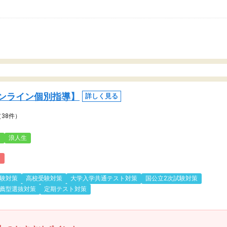
ンライン個別指導】
詳しく見る
（38件）
3
浪人生
)
験対策
高校受験対策
大学入学共通テスト対策
国公立2次試験対策
薦型選抜対策
定期テスト対策