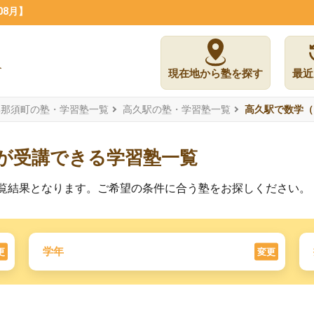
08月】
現在地から塾を探す
最近
郡那須町の塾・学習塾一覧
高久駅の塾・学習塾一覧
高久駅で数学（
）が受講できる学習塾一覧
の一覧結果となります。ご希望の条件に合う塾をお探しください。
学年
更
変更