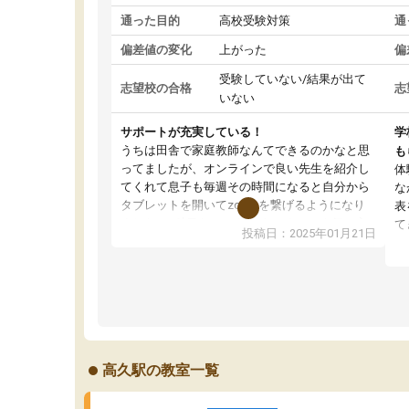
通った目的
高校受験対策
通
偏差値の変化
上がった
偏
受験していない/結果が出て
志望校の合格
志
いない
サポートが充実している！
学
うちは田舎で家庭教師なんてできるのかなと思
も
ってましたが、オンラインで良い先生を紹介し
体
てくれて息子も毎週その時間になると自分から
な
タブレットを開いてzoomを繋げるようになり
表
ました！5科目なんでもOKなのもとても気に入
て
投稿日：2025年01月21日
っています
オ
成績もだいぶ下の方でしたが、通い始めて1年ほ
い
どだった今では平均点以上の科目が増えてきま
か
した！あと1年受験まであるので無料の週末教室
て
を使用しながら頑張って欲しいと思います！
高久駅の教室一覧