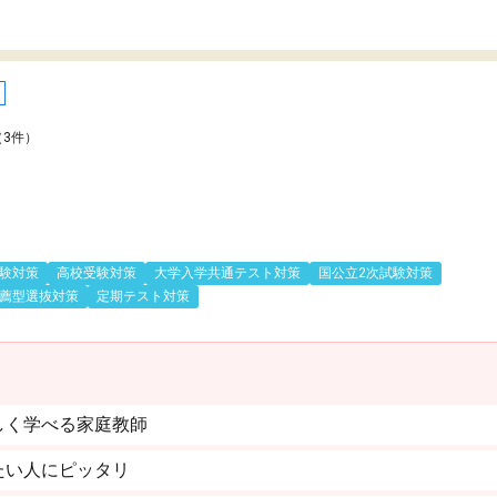
（3件）
験対策
高校受験対策
大学入学共通テスト対策
国公立2次試験対策
薦型選抜対策
定期テスト対策
しく学べる家庭教師
たい人にピッタリ