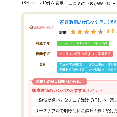
19
件中
1～19
件を表示
家庭教師のガンバ
詳しく見る
4.5
評価
対象学年
小1～小6
中1～中3
高1～高3
授業形式
オンライン個別指導(1:1)
家庭教師
目的
私立中学受験対策
国公立中高一貫校受
難関私立受験対策
総合型選抜・学校推
塾探しの窓口編集部からみた
家庭教師のガンバのおすすめポイント
「勉強が嫌い」な子こそ受けてほしい！楽
リーズナブルで明瞭な料金体系！長く続け