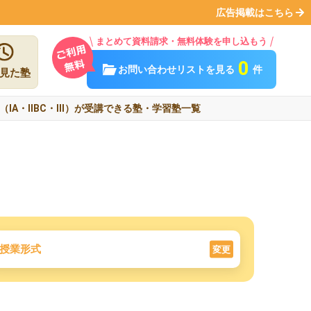
広告掲載はこちら
まとめて資料請求・無料体験を申し込もう
0
お問い合わせリストを見る
件
見た塾
（ⅠA・ⅡBC・Ⅲ）が受講できる塾・学習塾一覧
授業形式
変更