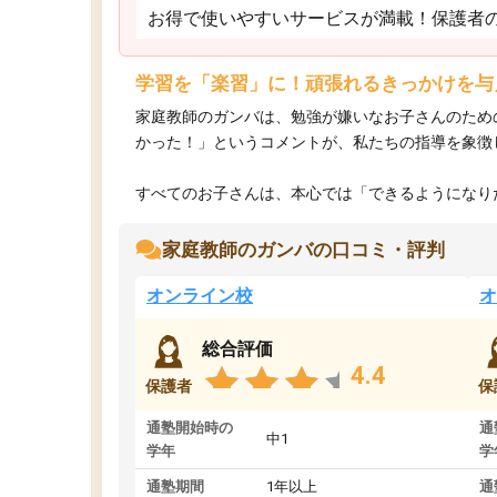
お得で使いやすいサービスが満載！保護者
学習を「楽習」に！頑張れるきっかけを与
家庭教師のガンバは、勉強が嫌いなお子さんのため
かった！」というコメントが、私たちの指導を象徴
すべてのお子さんは、本心では「できるようになりた
家庭教師のガンバの口コミ・評判
オンライン校
オ
総合評価
4.4
保護者
保
通塾開始時の
通
中1
学年
学
通塾期間
1年以上
通