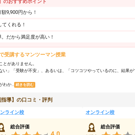
】のおすすめポイント
9,900円から！
してくれる！
導。だから満足度が高い！
で受講するマンツーマン授業
ことがありません。
ない」「受験が不安」、あるいは、「コツコツやっているのに、結果が
か...
続きを読む
別指導】の口コミ・評判
ンライン校
オンライン校
総合評価
総合評価
4.0