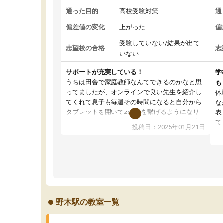
通った目的
高校受験対策
通
偏差値の変化
上がった
偏
受験していない/結果が出て
志望校の合格
志
いない
サポートが充実している！
学
うちは田舎で家庭教師なんてできるのかなと思
も
ってましたが、オンラインで良い先生を紹介し
体
てくれて息子も毎週その時間になると自分から
な
タブレットを開いてzoomを繋げるようになり
表
ました！5科目なんでもOKなのもとても気に入
て
投稿日：2025年01月21日
っています
オ
成績もだいぶ下の方でしたが、通い始めて1年ほ
い
どだった今では平均点以上の科目が増えてきま
か
した！あと1年受験まであるので無料の週末教室
て
を使用しながら頑張って欲しいと思います！
野木駅の教室一覧