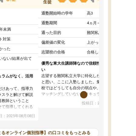
生徒
通塾開始時の学年
高3
通塾期間
4ヵ月～1年未満
1年未満
通った目的
難関私立受験対策
ト対策
偏差値の変化
上がった
かった
志望校の合格
合格した
いない/結果が出て
優秀な東大生講師陣なので信頼性や安心感が高
い
志望する難関私立大学に特化した準備をしたい
ュラムがなく、活用
と思い、ここに入塾しました。集団指導の予備
校ではどうしても自分の弱点や、志望校対策に
だけあって、指導力
マッチングしていないカリキュラムに不安を感
ラスラと解けて解説
じたからです。
庭教師ということ
投稿日：2024年02月19日
また受験のノウハウを蓄積している優秀な東大
せて指導してくれる
生講師陣をそろえていることや、完全オンライ
ラムがない。当方
：2025年08月08日
ン制というのも、ここを選んだ重要なポイント
るため、学校の教科
です。実際に入塾してみると、きめ細かいマン
な形で活用をさせて
ツーマン指導によって、自分の志望校にふさわ
間を使って進められる
よるオンライン個別指導】の口コミをもっとみる