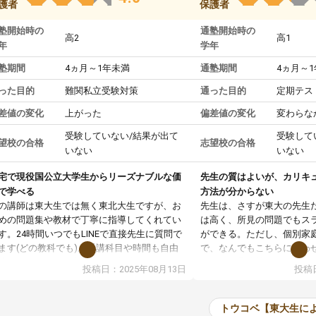
護者
保護者
塾開始時の
通塾開始時の
高2
高1
年
学年
塾期間
4ヵ月～1年未満
通塾期間
4ヵ月～
った目的
難関私立受験対策
通った目的
定期テス
差値の変化
上がった
偏差値の変化
変わらな
受験していない/結果が出て
受験して
望校の合格
志望校の合格
いない
いない
宅で現役国公立大学生からリーズナブルな価
先生の質はよいが、カリキ
で学べる
方法が分からない
の講師は東大生では無く東北大生ですが、お
先生は、さすが東大の先生
めの問題集や教材で丁寧に指導してくれてい
は高く、所見の問題でもス
す。24時間いつでもLINEで直接先生に質問で
ができる。ただし、個別家
ます(どの教科でも)。受講科目や時間も自由
で、なんでもこちらに合わ
決めれるので、個人に合った勉強ができると
のだが、具体的なカリキュ
投稿日：2025年08月13日
投稿日
います。カリキュラム相談みたいなのがあり
は、授業の先取り学習をす
有料)、受験までにどんなことをどんなスケジ
書を一緒に進めていくよう
ールでやっていくか相談したのですが、それ
いただいたが、1時間の時
トウコベ【東大生に