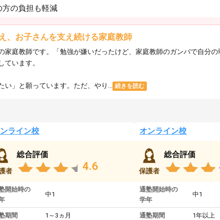
の方の負担も軽減
え、お子さんを支え続ける家庭教師
の家庭教師です。「勉強が嫌いだったけど、家庭教師のガンバで自分の
しています。
い」と願っています。ただ、やり...
続きを読む
ンライン校
オンライン校
総合評価
総合評価
4.6
護者
保護者
塾開始時の
通塾開始時の
中1
中1
年
学年
塾期間
1～3ヵ月
通塾期間
1年以上