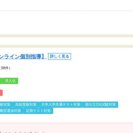
ンライン個別指導】
詳しく見る
（38件）
3
浪人生
)
験対策
高校受験対策
大学入学共通テスト対策
国公立2次試験対策
薦型選抜対策
定期テスト対策