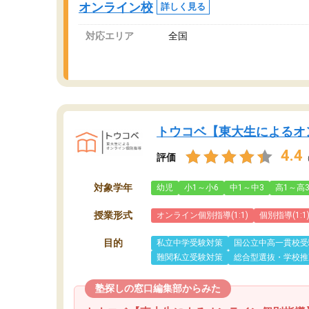
オンライン校
詳しく見る
対応エリア
全国
トウコベ【東大生によるオ
4.4
評価
対象学年
幼児
小1～小6
中1～中3
高1～高
授業形式
オンライン個別指導(1:1)
個別指導(1:1
目的
私立中学受験対策
国公立中高一貫校受
難関私立受験対策
総合型選抜・学校推
塾探しの窓口編集部からみた