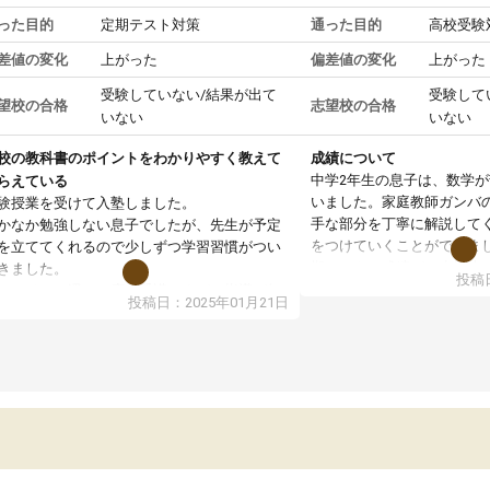
った目的
定期テスト対策
通った目的
高校受験
差値の変化
上がった
偏差値の変化
上がった
受験していない/結果が出て
受験して
望校の合格
志望校の合格
いない
いない
校の教科書のポイントをわかりやすく教えて
成績について
中学2年生の息子は、数学
らえている
いました。家庭教師ガンバ
験授業を受けて入塾しました。
手な部分を丁寧に解説して
かなか勉強しない息子でしたが、先生が予定
をつけていくことができま
を立ててくれるので少しずつ学習習慣がつい
期テストの成績が10点以上
きました。
投稿日
ても喜んでいます。
ンラインで週に一度の受講ですが、指導が無
投稿日：2025年01月21日
日も予定表に基づいて勉強したり、LINEでわ
らないところを質問できるのでとても助かっ
います。