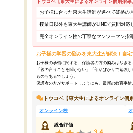
トウコベ【東大生によるオンライン個別指導
お子様に合った東大生講師が選べて破格の月額
授業日以外も東大生講師がLINEで質問対応
完全オンライン性の丁寧なマンツーマン指
お子様の学習の悩みを東大生が解決！自宅
お子様の学習に関する、保護者の方の悩みは尽きる
「親の言うことを聞かない」「部活ばかりで勉強し
ものもあるでしょう。
保護者の方がサポートしようにも、最新の教育事情がわ
トウコベ【東大生によるオンライン個
オンライン校
オ
総合評価
3.4