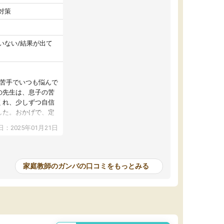
対策
いない/結果が出て
が苦手でいつも悩んで
の先生は、息子の苦
くれ、少しずつ自信
した。おかげで、定
アップし、本人もと
：2025年01月21日
家庭教師のガンバの口コミをもっとみる