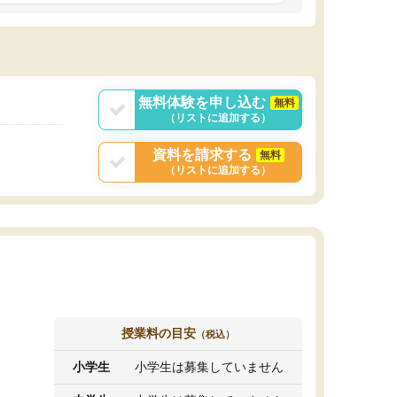
しいオリジナルのカリキュラムを提案してくれ
であれば自学自習で
ました。
1時間の代金がそれな
また24時間いつでもLINEで講師に相談できるの
用の仕方をしたかっ
で、深夜に家で勉強していて疑問や不安が生じ
これといった提案も
ても、直ぐに解消できたのは、大きなメリット
分からず辞めること
と感じました。
ていけない子にはい
無料体験を申し込む
無料
（リストに追加する）
資料を請求する
無料
（リストに追加する）
授業料の目安
（税込）
小学生
小学生は募集していません