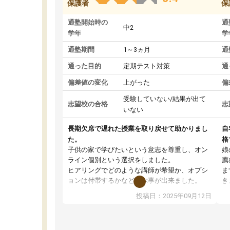
保護者
保
通塾開始時の
通
中2
学年
学
通塾期間
1～3ヵ月
通
通った目的
定期テスト対策
通
偏差値の変化
上がった
偏
受験していない/結果が出て
志望校の合格
志
いない
長期欠席で遅れた授業を取り戻せて助かりまし
自
た。
格
子供の家で学びたいという意志を尊重し、オン
娘
ライン個別という選択をしました。
薦
ヒアリングでどのような講師が希望か、オプシ
ま
ョンは付帯するかなど選ぶ事が出来ました。
き
講師とのマッチング後講師との初回ミーティン
に
投稿日：2025年09月12日
グを行い、その講師で良いか他の講師を希望す
思
るか子供との相性も見てから講師を決定する事
(
ができます。
ュ