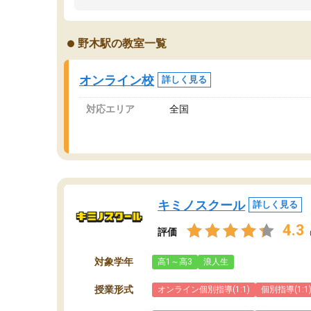
うちの子は、初回面談の講師の方で決定しまし
は
た。
内
出
野木駅の教室一覧
オンラインツールを使用した単語帳の共有があ
な
り宿題もそちらで出される形でした。
ま
2ヶ月で担当講師の方がお辞めになると言う事で
が
オンライン校
詳しく見る
講師変更の申し出があり、あまりに短期での変
更だった為、塾に通う事にして退会しました。
対応エリア
全国
遅れも取り戻せ、授業内容や講師の方は良かっ
たと思います。
キミノスクール
詳しく見る
4.3
評価
対象学年
高1～高3
浪人生
授業形式
オンライン個別指導(1:1)
個別指導(1:1