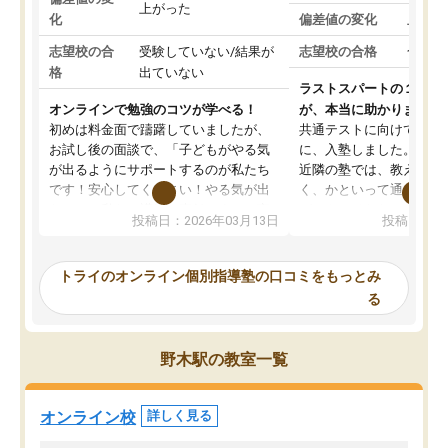
上がった
化
偏差値の変化
上がっ
志望校の合
受験していない/結果が
志望校の合格
合格し
格
出ていない
ラストスパートの１か月
オンラインで勉強のコツが学べる！
が、本当に助かりました
初めは料金面で躊躇していましたが、
共通テストに向けての追
お試し後の面談で、「子どもがやる気
に、入塾しました。田舎
が出るようにサポートするのが私たち
近隣の塾では、教えても
です！安心してください！やる気が出
く、かといって通うには
ないのは私たち講師の責任です」と言
が、トライならオンライ
投稿日：2026年03月13日
投稿日：20
ってくださり、確かに！と考えて、思
可能なので本当に助かり
い切って入塾しました。英語が苦手だ
テストの内容重視でした
ったんですが、学生の先生から学ぶこ
らないところをピンポイ
トライのオンライン個別指導塾の口コミをもっとみ
とで、勉強のコツみたいなものをつか
頂いて、とてもわかりや
る
み、徐々に成績が上がったらいいなと
していました。一生を左
思っていました。何が今足りないのか
スト、多少お金がかかっ
を的確に指導いただき、子どももびっ
思い切って入塾してよか
野木駅の教室一覧
くりするほど楽しんでやる気を持って
塾を受けています。狙い通り、少しず
つ成績も上がり、苦手意識も無くなっ
オンライン校
詳しく見る
てきたので、さらに苦手な数学も追加