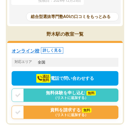
投稿日：2024年12月25日
思いました。
るなぁと強く感じることできました。
AOIでは、カウンセリン
また、他の先生の意見も聞いてみたい
で、AO入試を改めて知
と相談すると、他の先生も紹介してく
総合型選抜専門塾AOIの口コミをもっとみる
それに対しての具体的な
ださり、客観的なアドバイスもいただ
ことでした。更に子供の
くことができました（志望理由・自己
る適正等についても詳し
PR等の添削において）。そして、なに
野木駅の教室一覧
でき、メンターの方々も
より自習室が解放されている点がよか
けてらっしゃいますので
ったです。友達と好きな時間に自習
せることができました。
し、お互いを高めあえる環境がありま
オンライン校
詳しく見る
した。
対応エリア
全国
通話
電話で問い合わせする
無料
無料体験を申し込む
無料
（リストに追加する）
資料を請求する
無料
（リストに追加する）