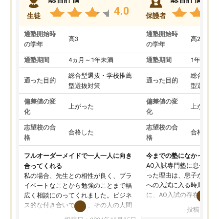
4.0
生徒
保護者
通塾開始時
通塾開始時
高3
高2
の学年
の学年
通塾期間
4ヵ月～1年未満
通塾期間
1年以上
総合型選抜・学校推薦
総合型選
通った目的
通った目的
型選抜対策
型選抜対
偏差値の変
偏差値の変
上がった
上がった
化
化
志望校の合
志望校の合
合格した
合格した
格
格
フルオーダーメイドで一人一人に向き
今までの塾になかったA
AO入試専門塾に息子を
合ってくれる
った理由は、息子が高校
私の場合、先生との相性が良く、プラ
への入試に入る時期に差
イベートなことから勉強のことまで幅
に、AO入試の存在を息
広く相談にのってくれました。ビジネ
してもその制度で合格し
ス的な付き合いでなく、その人の人間
投稿日：20
たことから、AOIに入塾
性までを適切に把握し、むきあってい