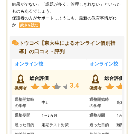
結果がでない」「課題が多く、管理しきれない」といった
ものもあるでしょう。
保護者の方がサポートしようにも、最新の教育事情がわ
か...
続きを読む
トウコベ【東大生によるオンライン個別指
導】の口コミ・評判
オンライン校
オンライン校
総合評価
総合評価
3.4
保護者
保護者
通塾開始時
通塾開始時
中2
高2
の学年
の学年
通塾期間
1～3ヵ月
通塾期間
4ヵ月～1
通った目的
定期テスト対策
通った目的
難関私立