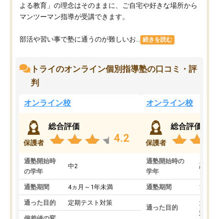
よる教育」の理念はそのままに、ご自宅や好きな場所から
マンツーマン指導が受講できます。
部活や習い事で塾に通うのが難しいお...
続きを読む
トライのオンライン個別指導塾の口コミ・評
判
オンライン校
オンライン校
総合評価
総合評価
4.2
保護者
保護者
通塾開始時
通塾開始時の
中2
高3
の学年
学年
通塾期間
4ヵ月～1年未満
通塾期間
1～3
通った目的
定期テスト対策
大学入
通った目的
対策
偏差値の変