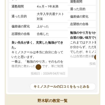
通塾期間
通塾期間
4ヵ月～1年未満
通った目的
大学入学共通テスト
通った目的
偏差値の変化
対策
志望校の合格
偏差値の変化
上がった
勉強のやり方を1から教
志望校の合格
合格した
自習の強い味方です。
これまではテスト前に何
良い先生が多く、充実した勉強ができ
か分からず、ただ机に座
た。
でしたが、キミノスクー
キミノスクールは本当に自分に合って
らは自習の質が劇的に変
いたと思います。
先生が毎日何をすべきか
一番は、「勉強のやり方」そのものを
投稿日：20
を明確にしてくれるので
徹底的に教わったことです。単に知識
ずに学習に取り組めるよ
を詰め込むのではなく、自学自習の習
投稿日：2026年04月16日
が一番の収穫です。
慣が身につくよう並走してくれるの
授業で教えてもらうとい
で、通塾日以外も机に向かうのが苦で
の仕方をコーチングして
はなくなりました。
キミノスクールの口コミをもっとみる
ルなので、家での学習習
身につきました。結果と
講師の方との距離も近く、親身なコー
た英語の偏差値が10以上
チングのおかげで、停滞期もモチベー
野木駅の教室一覧
していた公立高校に無事
ションを維持できました。「やらされ