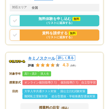
共有があり宿題もそちらで出される形
も合わなければチェンジ
でした。
娘は3科目ともずっと同
対応エリア
全国
2ヶ月で担当講師の方がお辞めになると
言う事で講師変更の申し出があり、あ
無料体験を申し込む
無料
まりに短期での変更だった為、塾に通
（リストに追加する）
う事にして退会しました。遅れも取り
戻せ、授業内容や講師の方は良かった
資料を請求する
無料
と思います。
（リストに追加する）
キミノスクール
詳しく見る
4.3
評価
（5件）
対象学年
高1～高3
浪人生
授業形式
オンライン個別指導(1:1)
個別指導(1:1)
自立型学習
目的
大学入学共通テスト対策
国公立2次試験対策
難関私立受験対策
総合型選抜・学校推薦型選抜対策
授業料の目安
（税込）