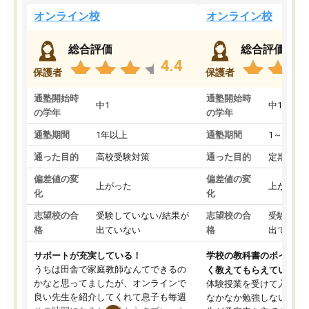
オンライン校
オンライン校
総合評価
総合評価
4.4
保護者
保護者
通塾開始時
通塾開始時
中1
中1
の学年
の学年
通塾期間
1年以上
通塾期間
1～3ヵ月
通った目的
高校受験対策
通った目的
定期テス
偏差値の変
偏差値の変
上がった
上がった
化
化
志望校の合
受験していない/結果が
志望校の合
受験して
格
出ていない
格
出ていな
サポートが充実している！
学校の教科書のポイント
うちは田舎で家庭教師なんてできるの
く教えてもらえている
かなと思ってましたが、オンラインで
体験授業を受けて入塾し
良い先生を紹介してくれて息子も毎週
なかなか勉強しない息子