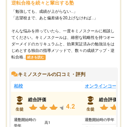
逆転合格を続々と輩出する塾
「勉強しても、成績が上がらない…」
「志望校まで、あと偏差値を20上げなければ…」
そんな悩みを持っていたら、一度キミノスクールに相談し
てください。キミノスクールは、緻密な戦略性を持つオー
ダーメイドのカリキュラムと、効果実証済みの勉強法をは
じめとする独自の指導メソッドで、数々の成績アップ・逆
転合格...
続きを読む
キミノスクールの口コミ・評判
柏校
オンラインコース
総合評価
総合評価
4.2
生徒
生徒
通塾開始時の
通塾開始時の学年
中
高1
学年