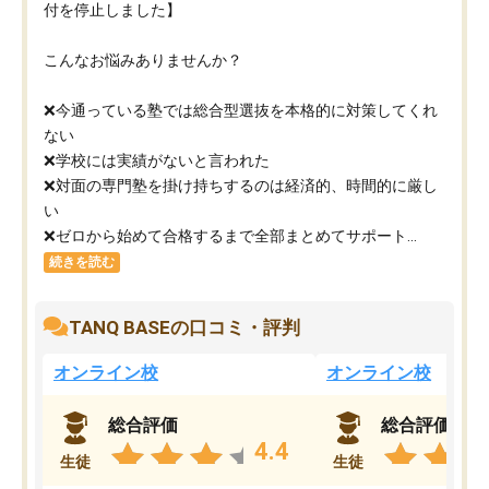
付を停止しました】
こんなお悩みありませんか？
❌今通っている塾では総合型選抜を本格的に対策してくれ
ない
❌学校には実績がないと言われた
❌対面の専門塾を掛け持ちするのは経済的、時間的に厳し
い
❌ゼロから始めて合格するまで全部まとめてサポート...
続きを読む
TANQ BASEの口コミ・評判
オンライン校
オンライン校
総合評価
総合評価
4.4
生徒
生徒