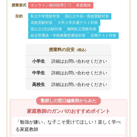
授業形式
オンライン個別指導(1:1)
家庭教師
目的
私立中学受験対策
国公立中高一貫校受験対策
高校受験対策
大学入学共通テスト対策
国公立2次試験対策
難関私立受験対策
総合型選抜・学校推薦型選抜対策
定期テスト対策
授業料の目安
（税込）
小学生
詳細はお問い合わせください
中学生
詳細はお問い合わせください
高校生
詳細はお問い合わせください
塾探しの窓口編集部からみた
家庭教師のガンバのおすすめポイント
「勉強が嫌い」な子こそ受けてほしい！楽しく学べ
る家庭教師