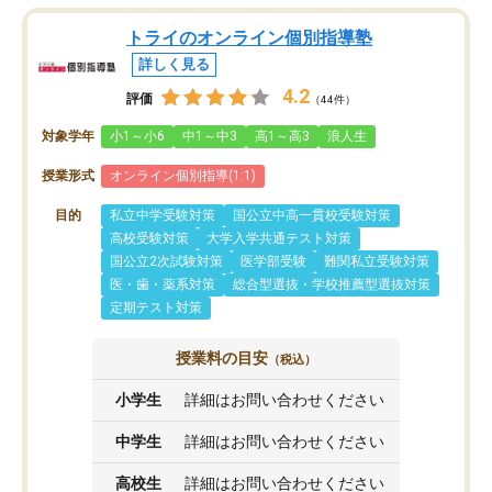
トライのオンライン個別指導塾
詳しく見る
4.2
評価
（44件）
対象学年
小1～小6
中1～中3
高1～高3
浪人生
授業形式
オンライン個別指導(1:1)
目的
私立中学受験対策
国公立中高一貫校受験対策
高校受験対策
大学入学共通テスト対策
国公立2次試験対策
医学部受験
難関私立受験対策
医・歯・薬系対策
総合型選抜・学校推薦型選抜対策
定期テスト対策
授業料の目安
（税込）
小学生
詳細はお問い合わせください
中学生
詳細はお問い合わせください
高校生
詳細はお問い合わせください