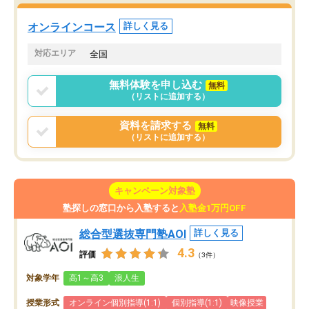
た。自分から学ぶ姿勢を
る勉強」から「目標のための勉強」へ
たい家庭には本当におす
意識が変わったことが、目標校への合
オンラインコース
詳しく見る
思います。
格に繋がったと思います。
対応エリア
全国
無料体験を申し込む
無料
（リストに追加する）
資料を請求する
無料
（リストに追加する）
キャンペーン対象塾
塾探しの窓口から入塾すると
入塾金1万円OFF
総合型選抜専門塾AOI
詳しく見る
4.3
評価
（3件）
対象学年
高1～高3
浪人生
授業形式
オンライン個別指導(1:1)
個別指導(1:1)
映像授業