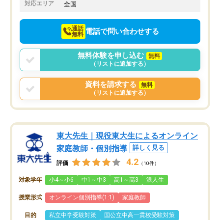
でお願いしました。来年の高校受験に
対応エリア
全国
向けて頑張っています。
通話
電話で問い合わせする
無料
無料体験を申し込む
無料
（リストに追加する）
資料を請求する
無料
（リストに追加する）
東大先生｜現役東大生によるオンライン
家庭教師・個別指導
詳しく見る
4.2
評価
（10件）
対象学年
小4～小6
中1～中3
高1～高3
浪人生
授業形式
オンライン個別指導(1:1)
家庭教師
目的
私立中学受験対策
国公立中高一貫校受験対策