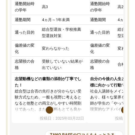
通塾開始時
通塾開始時
高3
高2
の学年
の学年
通塾期間
4ヵ月～1年未満
通塾期間
4ヵ月～1
総合型選抜・学校推薦
総合型選
通った目的
通った目的
型選抜対策
型選抜対
偏差値の変
偏差値の変
変わらなかった
変わらな
化
化
志望校の合
受験していない/結果が
志望校の合
合格した
格
出ていない
格
志望動機などの書類の添削が丁寧でし
自分の今後の人生と真剣
た！
標に向かって行動できる
総合型は合否の先行きが分からない受
社会人講師をメインとし
験方式なため、一般も視野に考えると
あり、様々な業界を経験
なると他塾との両立がしやすい時間割
師が学生の「やってみた
りであった。また授業料もとても良か
現実的なアドバイスを行
った。
す。基本応援ベースなの
投稿日：2025年03月22日
投稿日：20
総合型の多くの塾は大学生が見ること
分野について学生知識で
が多いが、はたらく部総合型コースは
い部分まで深ぼる事が出
大学生の目だけでなく、数人の大人に
総合型選抜対策として志