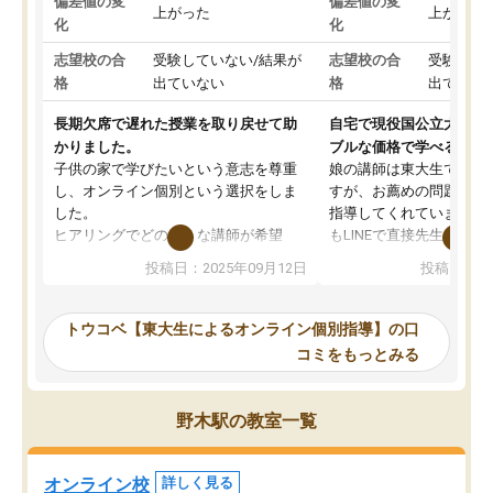
偏差値の変
偏差値の変
上がった
上がった
化
化
志望校の合
受験していない/結果が
志望校の合
受験して
格
出ていない
格
出ていな
長期欠席で遅れた授業を取り戻せて助
自宅で現役国公立大学生
かりました。
ブルな価格で学べる
子供の家で学びたいという意志を尊重
娘の講師は東大生では無
し、オンライン個別という選択をしま
すが、お薦めの問題集や
した。
指導してくれています。2
ヒアリングでどのような講師が希望
もLINEで直接先生に質問
か、オプションは付帯するかなど選ぶ
教科でも)。受講科目や
投稿日：2025年09月12日
投稿日：20
事が出来ました。
めれるので、個人に合っ
講師とのマッチング後講師との初回ミ
ると思います。カリキュ
ーティングを行い、その講師で良いか
いなのがあり(有料)、受
トウコベ【東大生によるオンライン個別指導】の口
他の講師を希望するか子供との相性も
ことをどんなスケジュー
コミをもっとみる
見てから講師を決定する事ができま
くか相談したのですが、
す。
ち期待したものではなく
うちの子は、初回面談の講師の方で決
内容でした。それでも明
野木駅の教室一覧
定しました。
やる気も出ましたし、苦
くなってきたようなので
オンラインツールを使用した単語帳の
お願いして良かったと思
オンライン校
詳しく見る