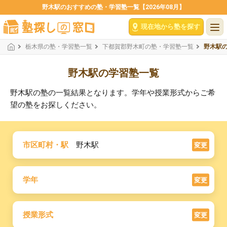
野木駅のおすすめの塾・学習塾一覧【2026年08月】
現在地から塾を探す
栃木県の塾・学習塾一覧
下都賀郡野木町の塾・学習塾一覧
野木駅
野木駅の学習塾一覧
野木駅の塾の一覧結果となります。学年や授業形式からご希
望の塾をお探しください。
市区町村・駅
野木駅
変更
学年
変更
授業形式
変更