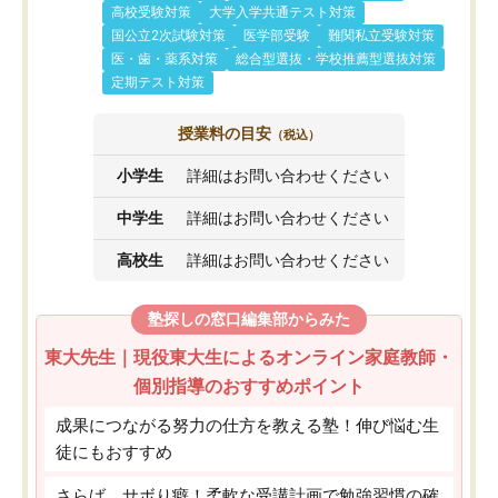
高校受験対策
大学入学共通テスト対策
国公立2次試験対策
医学部受験
難関私立受験対策
医・歯・薬系対策
総合型選抜・学校推薦型選抜対策
定期テスト対策
授業料の目安
（税込）
小学生
詳細はお問い合わせください
中学生
詳細はお問い合わせください
高校生
詳細はお問い合わせください
塾探しの窓口編集部からみた
東大先生｜現役東大生によるオンライン家庭教師・
個別指導のおすすめポイント
成果につながる努力の仕方を教える塾！伸び悩む生
徒にもおすすめ
さらば、サボり癖！柔軟な受講計画で勉強習慣の確