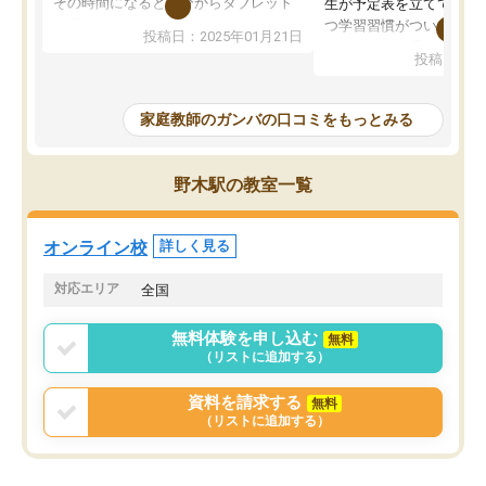
その時間になると自分からタブレット
生が予定表を立ててくれ
を開いてzoomを繋げるようになりまし
つ学習習慣がついてきま
投稿日：2025年01月21日
た！5科目なんでもOKなのもとても気
オンラインで週に一度の
投稿日：20
に入っています
指導が無い日も予定表に
成績もだいぶ下の方でしたが、通い始
したり、LINEでわから
めて1年ほどだった今では平均点以上の
問できるのでとても助か
家庭教師のガンバの口コミをもっとみる
科目が増えてきました！あと1年受験ま
であるので無料の週末教室を使用しな
がら頑張って欲しいと思います！
野木駅の教室一覧
オンライン校
詳しく見る
対応エリア
全国
無料体験を申し込む
無料
（リストに追加する）
資料を請求する
無料
（リストに追加する）