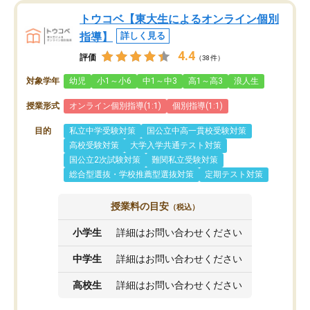
トウコベ【東大生によるオンライン個別
指導】
詳しく見る
4.4
評価
（38件）
対象学年
幼児
小1～小6
中1～中3
高1～高3
浪人生
授業形式
オンライン個別指導(1:1)
個別指導(1:1)
目的
私立中学受験対策
国公立中高一貫校受験対策
高校受験対策
大学入学共通テスト対策
国公立2次試験対策
難関私立受験対策
総合型選抜・学校推薦型選抜対策
定期テスト対策
授業料の目安
（税込）
小学生
詳細はお問い合わせください
中学生
詳細はお問い合わせください
高校生
詳細はお問い合わせください