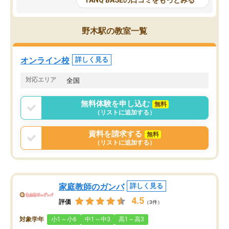
TANQ BASEの口コミをもっとみる
も目を通して頂ける。そのため多くの
接・小論文などの技術指
意見を聞くことができ、より良いもの
ション内容になっていま
を推敲することが可能だ。
選抜を通して将来自分が
野木駅の教室一覧
どの人も優しく、親身に接してくださ
のかといった人生設計・
るのでやる気も出て、良かったで
を社会人として働いてい
す！！
に考える事が出来る環境
オンライン校
詳しく見る
番の魅力だと思います。
い事が何もない所から社
対応エリア
全国
ポートを受け、学びたい
標を見つける事が出来ま
無料体験を申し込む
無料
（リストに追加する）
資料を請求する
無料
（リストに追加する）
家庭教師のガンバ
詳しく見る
4.5
評価
（3件）
対象学年
小1～小6
中1～中3
高1～高3