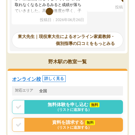
考えて入りました。地元
取れなくなるとみるみると成績が落ち
投稿日：20
で、当初は模試でD判定
ていきました。高校の進度が早く、子
していたのですが、やは
供も家に帰って勉強の話すると嫌な反
投稿日：2026年06月26日
験勉強に詳しく、先生か
応を示します。東大先生にお願いして
受け合格できました。ま
からは効率的な計画を先生が立ててく
自習室が毎日使えていつ
れるので、親としても安心です。毎日
東大先生｜現役東大生によるオンライン家庭教師・
るのが心強かったようで
使える自習室とかもあり、わからない
個別指導の口コミをもっとみる
謝です。
ところがあれば先生が回答してくれる
のも重宝しています。
野木駅の教室一覧
オンライン校
詳しく見る
対応エリア
全国
無料体験を申し込む
無料
（リストに追加する）
資料を請求する
無料
（リストに追加する）