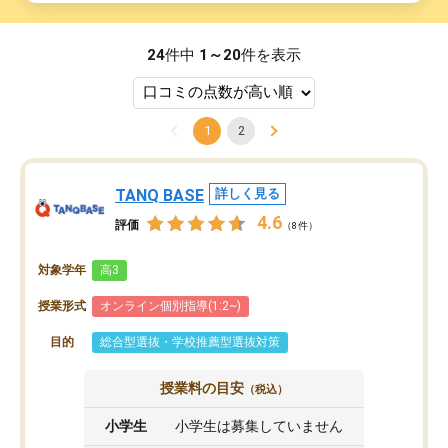
24
件中
1～20
件を表示
1
2
TANQ BASE
詳しく見る
4.6
評価
（8件）
対象学年
高3
授業形式
オンライン個別指導(1:2~)
目的
総合型選抜・学校推薦型選抜対策
授業料の目安
（税込）
小学生
小学生は募集していません