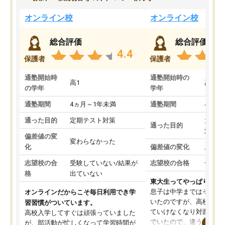
オンライン校
オンライン校
総合評価
総合評価
4.4
保護者
保護者
通塾開始時
通塾開始時の
高1
高3
の学年
学年
通塾期間
4ヵ月～1年未満
通塾期間
4ヵ月
通った目的
定期テスト対策
大学入
通った目的
対策
偏差値の変
変わらなかった
化
偏差値の変化
上がっ
志望校の合
受験していない/結果が
志望校の合格
合格し
格
出ていない
東大生ってやっぱりすご
息子は中学まではそこそ
オンラインだからこそ毎日利用でき学
いたのですが、高校に入
習習慣がついています。
ていけなくなり対面の塾
高校入学してすぐは頑張っていました
でいたので、違うアプロ
が、部活動が忙しくなって学習時間が