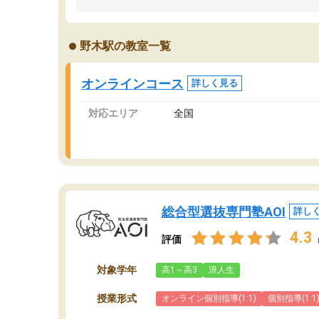
ました。「やらされる勉強」から「目標のため
学
の勉強」へ意識が変わったことが、目標校への
て
合格に繋がったと思います。
望
野木駅の教室一覧
分
当
オンラインコース
詳しく見る
対応エリア
全国
総合型選抜専門塾AOI
詳し
4.3
評価
対象学年
高1～高3
浪人生
授業形式
オンライン個別指導(1:1)
個別指導(1:1