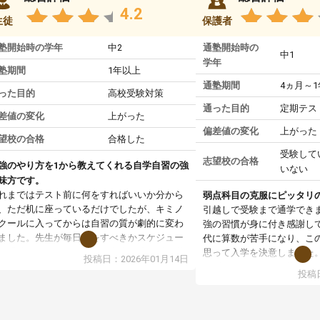
4.2
生徒
保護者
塾開始時の学年
中2
通塾開始時の
中1
学年
塾期間
1年以上
通塾期間
4ヵ月～
った目的
高校受験対策
通った目的
定期テス
差値の変化
上がった
偏差値の変化
上がった
望校の合格
合格した
受験して
志望校の合格
強のやり方を1から教えてくれる自学自習の強
いない
味方です。
れまではテスト前に何をすればいいか分から
弱点科目の克服にピッタリ
、ただ机に座っているだけでしたが、キミノ
引越しで受験まで通学でき
クールに入ってからは自習の質が劇的に変わ
強の習慣が身に付き感謝し
ました。先生が毎日何をすべきかスケジュー
代に算数が苦手になり、こ
を明確にしてくれるので、自分が迷わずに学
思って入学を決意しました
投稿日：2026年01月14日
に取り組めるようになったのが一番の収穫で
まず、マンツーマン指導な
投稿日
。
基礎からスタートして頂い
業で教えてもらうというより、勉強の仕方を
す。基礎を理解してからは
ーチングしてもらうスタイルなので、家での
ていけるようになったし、