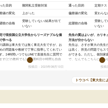
った目的
難関私立受験対策
通った目的
定期テス
差値の変化
上がった
偏差値の変化
変わらな
受験していない/結果が出て
受験して
望校の合格
志望校の合格
いない
いない
宅で現役国公立大学生からリーズナブルな価
先生の質はよいが、カリキ
で学べる
方法が分からない
の講師は東大生では無く東北大生ですが、お
先生は、さすが東大の先生
めの問題集や教材で丁寧に指導してくれてい
は高く、所見の問題でもス
す。24時間いつでもLINEで直接先生に質問で
ができる。ただし、個別家
ます(どの教科でも)。受講科目や時間も自由
で、なんでもこちらに合わ
決めれるので、個人に合った勉強ができると
のだが、具体的なカリキュ
投稿日：2025年08月13日
投稿日
います。カリキュラム相談みたいなのがあり
は、授業の先取り学習をす
有料)、受験までにどんなことをどんなスケジ
書を一緒に進めていくよう
ールでやっていくか相談したのですが、それ
いただいたが、1時間の時
トウコベ【東大生に
いまいち期待したものではなくふわっとした
範囲は限られており、それ
容でした。それでも明らかに本人のやる気も
進めて良いように思った。
ましたし、苦手科目が楽しくなってきたよう
りに高いため、有意義な利
ので、トウコベにお願いして良かったと思い
たが、大学生の先生からは
す。講師も合わなければチェンジできます
なく、上手い活用の仕方が
、娘は3科目ともずっと同じ先生です。
とした。学校の授業につい