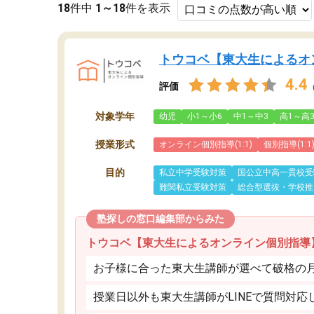
18
件中
1～18
件を表示
トウコベ【東大生によるオ
4.4
評価
対象学年
幼児
小1～小6
中1～中3
高1～高
授業形式
オンライン個別指導(1:1)
個別指導(1:1
目的
私立中学受験対策
国公立中高一貫校受
難関私立受験対策
総合型選抜・学校推
塾探しの窓口編集部からみた
トウコベ【東大生によるオンライン個別指導
お子様に合った東大生講師が選べて破格の月額
授業日以外も東大生講師がLINEで質問対応