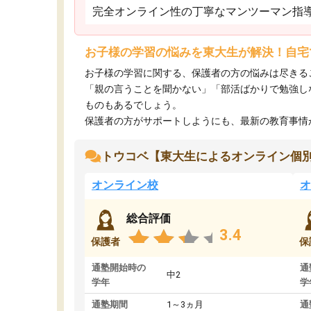
完全オンライン性の丁寧なマンツーマン指
お子様の学習の悩みを東大生が解決！自宅
お子様の学習に関する、保護者の方の悩みは尽きる
「親の言うことを聞かない」「部活ばかりで勉強し
ものもあるでしょう。
保護者の方がサポートしようにも、最新の教育事情がわ
トウコベ【東大生によるオンライン個
オンライン校
オ
総合評価
3.4
保護者
保
通塾開始時の
通
中2
学年
学
通塾期間
1～3ヵ月
通