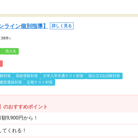
ンライン個別指導】
詳しく見る
（38件）
3
浪人生
)
験対策
高校受験対策
大学入学共通テスト対策
国公立2次試験対策
薦型選抜対策
定期テスト対策
】のおすすめポイント
9,900円から！
してくれる！