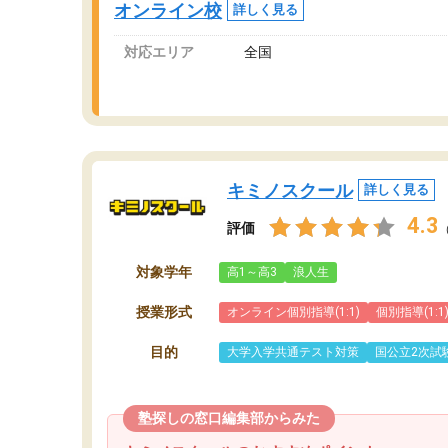
オンライン校
詳しく見る
講師変更の申し出があり、あまりに短期での変
更だった為、塾に通う事にして退会しました。
対応エリア
全国
遅れも取り戻せ、授業内容や講師の方は良かっ
たと思います。
キミノスクール
詳しく見る
4.3
評価
対象学年
高1～高3
浪人生
授業形式
オンライン個別指導(1:1)
個別指導(1:1
目的
大学入学共通テスト対策
国公立2次試
塾探しの窓口編集部からみた