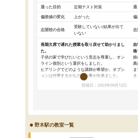
通った目的
定期テスト対策
通
偏差値の変化
上がった
偏
受験していない/結果が出て
志望校の合格
志
いない
長期欠席で遅れた授業を取り戻せて助かりまし
自
た。
格
子供の家で学びたいという意志を尊重し、オン
娘
ライン個別という選択をしました。
薦
ヒアリングでどのような講師が希望か、オプシ
ま
ョンは付帯するかなど選ぶ事が出来ました。
き
講師とのマッチング後講師との初回ミーティン
に
投稿日：2025年09月12日
グを行い、その講師で良いか他の講師を希望す
思
るか子供との相性も見てから講師を決定する事
(
ができます。
ュ
うちの子は、初回面談の講師の方で決定しまし
は
た。
内
出
野木駅の教室一覧
オンラインツールを使用した単語帳の共有があ
な
り宿題もそちらで出される形でした。
ま
2ヶ月で担当講師の方がお辞めになると言う事で
が