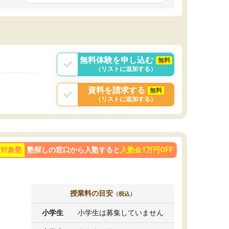
です。ただ、授業内容が楽しかったせいか、自
発的に学習する習慣ができました。
ようになった影響
勢も変わりました。
目を克服することの
学べばできるように
が大きかったです。
無料体験を申し込む
無料
（リストに追加する）
資料を請求する
無料
（リストに追加する）
ン対象塾
塾探しの窓口から入塾すると
入塾金1万円OFF
授業料の目安
（税込）
小学生
小学生は募集していません