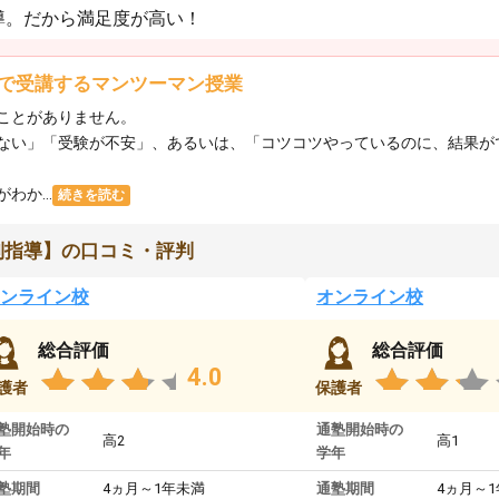
導。だから満足度が高い！
で受講するマンツーマン授業
ことがありません。
ない」「受験が不安」、あるいは、「コツコツやっているのに、結果が
か...
続きを読む
別指導】の口コミ・評判
ンライン校
オンライン校
総合評価
総合評価
4.0
護者
保護者
塾開始時の
通塾開始時の
高2
高1
年
学年
塾期間
4ヵ月～1年未満
通塾期間
4ヵ月～