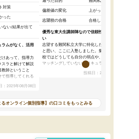
通った目的
難関私立受験対策
ト対策
偏差値の変化
上がった
かった
志望校の合格
合格した
いない/結果が出て
優秀な東大生講師陣なので信頼性や安心感が高
い
志望する難関私立大学に特化した準備をしたい
ュラムがなく、活用
と思い、ここに入塾しました。集団指導の予備
校ではどうしても自分の弱点や、志望校対策に
だけあって、指導力
マッチングしていないカリキュラムに不安を感
ラスラと解けて解説
じたからです。
庭教師ということ
投稿日：2024年02月19日
また受験のノウハウを蓄積している優秀な東大
せて指導してくれる
生講師陣をそろえていることや、完全オンライ
ラムがない。当方
：2025年08月08日
ン制というのも、ここを選んだ重要なポイント
るため、学校の教科
です。実際に入塾してみると、きめ細かいマン
な形で活用をさせて
ツーマン指導によって、自分の志望校にふさわ
間を使って進められる
よるオンライン個別指導】の口コミをもっとみる
しいオリジナルのカリキュラムを提案してくれ
であれば自学自習で
ました。
1時間の代金がそれな
また24時間いつでもLINEで講師に相談できるの
用の仕方をしたかっ
で、深夜に家で勉強していて疑問や不安が生じ
これといった提案も
ても、直ぐに解消できたのは、大きなメリット
分からず辞めること
と感じました。
ていけない子にはい