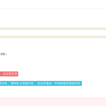
いのかも。
（5件）
)
自立型学習
験対策
難関私立受験対策
総合型選抜・学校推薦型選抜対策