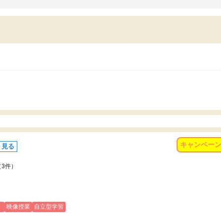
習習慣がしっかり身につきました。結果とし
くなりました。
苦手だった英語の偏差値が10以上上がり、志
また、苦手な科目ができる
していた公立高校に無事合格できました。自
で、得意科目に取り組む姿
から学ぶ姿勢を身につけさせたい家庭には本
受験も大事ですが、苦手科
におすすめの塾だと思います。
重要性を再認識しました。
なる自信を身につけたこと
有り難うございました。
キャンペー
く見る
（3件）
)
映像授業
自立型学習