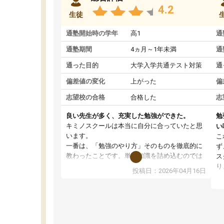
4.2
生徒
通塾開始時の学年
高1
通
通塾期間
4ヵ月～1年未満
通
通った目的
大学入学共通テスト対策
通
偏差値の変化
上がった
偏
志望校の合格
合格した
志
良い先生が多く、充実した勉強ができた。
勉
キミノスクールは本当に自分に合っていたと思
い
います。
こ
一番は、「勉強のやり方」そのものを徹底的に
ず
教わったことです。単に知識を詰め込むのでは
ス
なく、自学自習の習慣が身につくよう並走して
り
投稿日：2026年04月16日
くれるので、通塾日以外も机に向かうのが苦で
ル
はなくなりました。
習
す
講師の方との距離も近く、親身なコーチングの
授
おかげで、停滞期もモチベーションを維持でき
コ