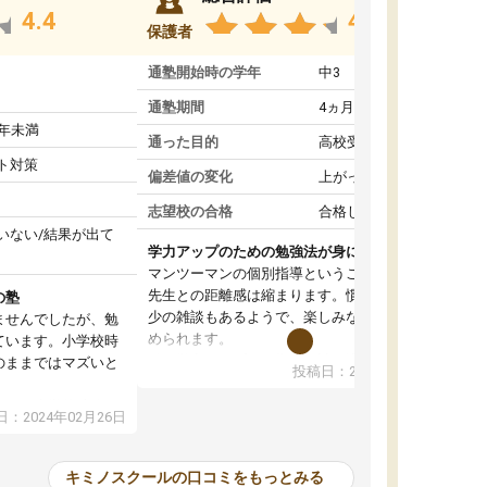
4.4
4.6
保護者
通塾開始時の学年
中3
通塾期間
4ヵ月～1年未満
1年未満
通った目的
高校受験対策
ト対策
偏差値の変化
上がった
志望校の合格
合格した
いない/結果が出て
学力アップのための勉強法が身につく
マンツーマンの個別指導ということもあって、
先生との距離感は縮まります。慣れてくれば多
の塾
少の雑談もあるようで、楽しみながら学習を進
ませんでしたが、勉
められます。
ています。小学校時
単に学力アップを目指した詰め込み授業ではな
のままではマズいと
投稿日：2024年01月08日
く、勉強の進め方もアドバイスしてくれます。
。
自然と勉強の習慣が身について、学力もアップ
ので、小学校時代の
：2024年02月26日
していきました。
たのが大きかったで
オンラインコースだと一人での学習となって、
、すぐに授業につい
初めはモチベーションの維持が難しかったよう
苦手科目の意識もな
キミノスクールの口コミをもっとみる