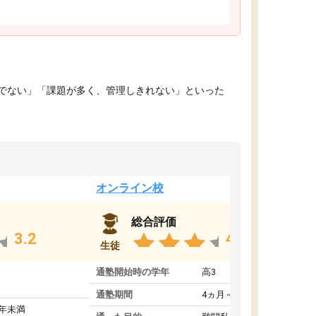
でない」「課題が多く、管理しきれない」といった
オンライン校
総合評価
3.2
4.4
生徒
通塾開始時の学年
高3
通塾期間
4ヵ月～1年未満
1年未満