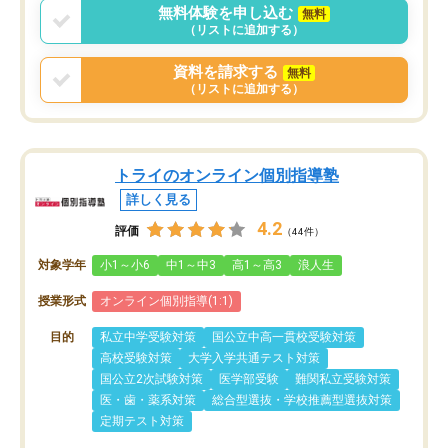
無料体験を申し込む
無料
（リストに追加する）
資料を請求する
無料
（リストに追加する）
トライのオンライン個別指導塾
詳しく見る
4.2
評価
（44件）
対象学年
小1～小6
中1～中3
高1～高3
浪人生
授業形式
オンライン個別指導(1:1)
目的
私立中学受験対策
国公立中高一貫校受験対策
高校受験対策
大学入学共通テスト対策
国公立2次試験対策
医学部受験
難関私立受験対策
医・歯・薬系対策
総合型選抜・学校推薦型選抜対策
定期テスト対策