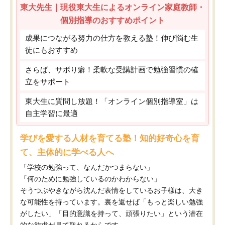
東大先生｜現役東大生によるオンライン家庭教師・
個別指導のおすすめポイント
成果につながる努力の仕方を教える塾！伸び悩む生
徒にもおすすめ
さらば、サボり癖！柔軟な受講計画で勉強習慣の確
立をサポート
東大生に質問し放題！「オンライン個別指導室」は
自主学習に最適
学びを愛する人材を育てる塾！知的好奇心を育
て、主体的に学べる人へ
「学校の勉強って、なんだかつまらない」
「何のために勉強しているのかわからない」
そうつぶやきながら沈んだ表情をしているお子様は、大き
な可能性を持っています。裏を返せば「もっと楽しい勉強
がしたい」「目的意識を持って、頑張りたい」という潜在
的な欲求が見て取れるからです。