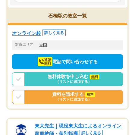
み、徐々に成績が上がったらいいなと
していました。一生を左
思っていました。何が今足りないのか
スト、多少お金がかかっ
を的確に指導いただき、子どももびっ
思い切って入塾してよか
石橋駅の教室一覧
くりするほど楽しんでやる気を持って
塾を受けています。狙い通り、少しず
つ成績も上がり、苦手意識も無くなっ
オンライン校
詳しく見る
てきたので、さらに苦手な数学も追加
でお願いしました。来年の高校受験に
対応エリア
全国
向けて頑張っています。
通話
電話で問い合わせする
無料
無料体験を申し込む
無料
（リストに追加する）
資料を請求する
無料
（リストに追加する）
東大先生｜現役東大生によるオンライン
家庭教師・個別指導
詳しく見る