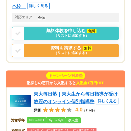
本校
詳しく見る
対応エリア
全国
無料体験を申し込む
無料
（リストに追加する）
資料を請求する
無料
（リストに追加する）
キャンペーン対象塾
塾探しの窓口から入塾すると
入塾金1万円OFF
東大毎日塾｜東大生から毎日指導が受け
放題のオンライン個別指導塾
詳しく見る
4.0
評価
（116件）
対象学年
中1～中3
高1～高3
浪人生
授業形式
オンライン個別指導(1:1)
個別指導(1:1)