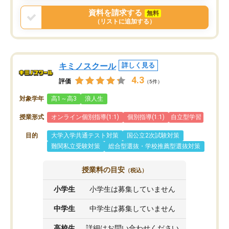
戻せ、授業内容や講師の方は良かった
資料を請求する
無料
と思います。
（リストに追加する）
キミノスクール
詳しく見る
4.3
評価
（5件）
対象学年
高1～高3
浪人生
授業形式
オンライン個別指導(1:1)
個別指導(1:1)
自立型学習
目的
大学入学共通テスト対策
国公立2次試験対策
難関私立受験対策
総合型選抜・学校推薦型選抜対策
授業料の目安
（税込）
小学生
小学生は募集していません
中学生
中学生は募集していません
高校生
詳細はお問い合わせください