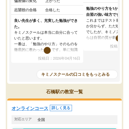
偏差値の変化
上がった
勉強のやり方を1から教
志望校の合格
合格した
自習の強い味方です。
これまではテスト前に何
良い先生が多く、充実した勉強ができ
か分からず、ただ机に座
た。
でしたが、キミノスクー
キミノスクールは本当に自分に合って
らは自習の質が劇的に変
いたと思います。
先生が毎日何をすべきか
一番は、「勉強のやり方」そのものを
投稿日：20
を明確にしてくれるので
徹底的に教わったことです。単に知識
ずに学習に取り組めるよ
を詰め込むのではなく、自学自習の習
投稿日：2026年04月16日
が一番の収穫です。
慣が身につくよう並走してくれるの
授業で教えてもらうとい
で、通塾日以外も机に向かうのが苦で
の仕方をコーチングして
はなくなりました。
キミノスクールの口コミをもっとみる
ルなので、家での学習習
身につきました。結果と
講師の方との距離も近く、親身なコー
た英語の偏差値が10以上
チングのおかげで、停滞期もモチベー
石橋駅の教室一覧
していた公立高校に無事
ションを維持できました。「やらされ
た。自分から学ぶ姿勢を
る勉強」から「目標のための勉強」へ
たい家庭には本当におす
意識が変わったことが、目標校への合
オンラインコース
詳しく見る
思います。
格に繋がったと思います。
対応エリア
全国