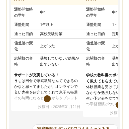
通塾開始時
通塾開始時
中1
中1
の学年
の学年
通塾期間
1年以上
通塾期間
1～3ヵ月
通った目的
高校受験対策
通った目的
定期テス
偏差値の変
偏差値の変
上がった
上がった
化
化
志望校の合
受験していない/結果が
志望校の合
受験して
格
出ていない
格
出ていな
サポートが充実している！
学校の教科書のポイント
うちは田舎で家庭教師なんてできるの
く教えてもらえている
かなと思ってましたが、オンラインで
体験授業を受けて入塾し
良い先生を紹介してくれて息子も毎週
なかなか勉強しない息子
その時間になると自分からタブレット
生が予定表を立ててくれ
を開いてzoomを繋げるようになりまし
つ学習習慣がついてきま
投稿日：2025年01月21日
た！5科目なんでもOKなのもとても気
オンラインで週に一度の
投稿日：20
に入っています
指導が無い日も予定表に
成績もだいぶ下の方でしたが、通い始
したり、LINEでわから
めて1年ほどだった今では平均点以上の
問できるのでとても助か
家庭教師のガンバの口コミをもっとみる