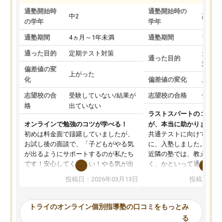
通塾開始時
通塾開始時の
中2
高3
の学年
学年
通塾期間
4ヵ月～1年未満
通塾期間
1～3
通った目的
定期テスト対策
大学入
通った目的
対策
偏差値の変
上がった
化
偏差値の変化
上がっ
志望校の合
受験していない/結果が
志望校の合格
合格し
格
出ていない
ラストスパートの１か月
オンラインで勉強のコツが学べる！
が、本当に助かりました
初めは料金面で躊躇していましたが、
共通テストに向けての追
お試し後の面談で、「子どもがやる気
に、入塾しました。田舎
が出るようにサポートするのが私たち
近隣の塾では、教えても
です！安心してください！やる気が出
く、かといって通うには
ないのは私たち講師の責任です」と言
が、トライならオンライ
投稿日：2026年03月13日
投稿日：20
ってくださり、確かに！と考えて、思
可能なので本当に助かり
い切って入塾しました。英語が苦手だ
テストの内容重視でした
ったんですが、学生の先生から学ぶこ
らないところをピンポイ
トライのオンライン個別指導塾の口コミをもっとみ
とで、勉強のコツみたいなものをつか
頂いて、とてもわかりや
る