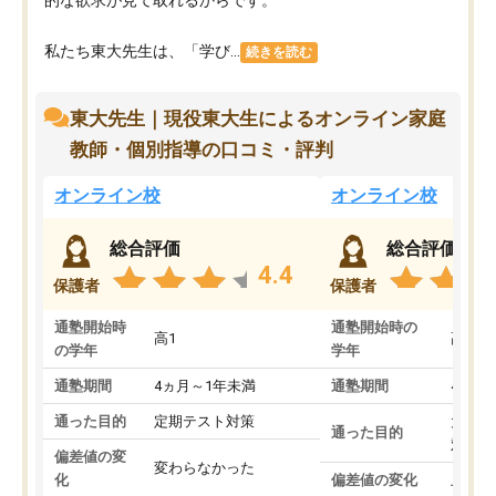
私たち東大先生は、「学び...
続きを読む
東大先生｜現役東大生によるオンライン家庭
教師・個別指導の口コミ・評判
オンライン校
オンライン校
総合評価
総合評価
4.4
保護者
保護者
通塾開始時
通塾開始時の
高1
高3
の学年
学年
通塾期間
4ヵ月～1年未満
通塾期間
4ヵ月
通った目的
定期テスト対策
大学入
通った目的
対策
偏差値の変
変わらなかった
化
偏差値の変化
上がっ