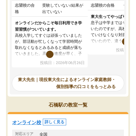
志望校の合
受験していない/結果が
志望校の合格
合格し
格
出ていない
東大生ってやっぱりすご
息子は中学まではそこそ
オンラインだからこそ毎日利用でき学
いたのですが、高校に入
習習慣がついています。
ていけなくなり対面の塾
高校入学してすぐは頑張っていました
でいたので、違うアプロ
が、部活動が忙しくなって学習時間が
考えて入りました。地元
取れなくなるとみるみると成績が落ち
投稿日：20
で、当初は模試でD判定
ていきました。高校の進度が早く、子
していたのですが、やは
供も家に帰って勉強の話すると嫌な反
投稿日：2026年06月26日
験勉強に詳しく、先生か
応を示します。東大先生にお願いして
受け合格できました。ま
からは効率的な計画を先生が立ててく
自習室が毎日使えていつ
れるので、親としても安心です。毎日
東大先生｜現役東大生によるオンライン家庭教師・
るのが心強かったようで
使える自習室とかもあり、わからない
個別指導の口コミをもっとみる
謝です。
ところがあれば先生が回答してくれる
のも重宝しています。
石橋駅の教室一覧
オンライン校
詳しく見る
対応エリア
全国