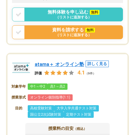
無料体験を申し込む
無料
（リストに追加する）
資料を請求する
無料
（リストに追加する）
atama＋ オンライン塾
詳しく見る
4.1
評価
（9件）
対象学年
中1～中2
高1～高2
授業形式
オンライン個別指導(1:1)
目的
高校受験対策
大学入学共通テスト対策
国公立2次試験対策
定期テスト対策
授業料の目安
（税込）