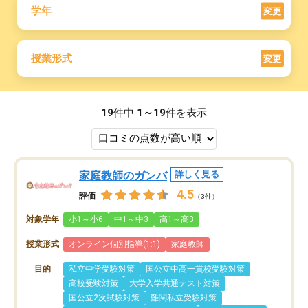
学年
変更
授業形式
変更
19
件中
1～19
件を表示
家庭教師のガンバ
詳しく見る
4.5
評価
（3件）
対象学年
小1～小6
中1～中3
高1～高3
授業形式
オンライン個別指導(1:1)
家庭教師
目的
私立中学受験対策
国公立中高一貫校受験対策
高校受験対策
大学入学共通テスト対策
国公立2次試験対策
難関私立受験対策