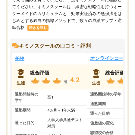
てください。キミノスクールは、緻密な戦略性を持つオー
ダーメイドのカリキュラムと、効果実証済みの勉強法をは
じめとする独自の指導メソッドで、数々の成績アップ・逆
転合格...
続きを読む
キミノスクールの口コミ・評判
柏校
オンラインコース
総合評価
総合評価
4.2
生徒
生徒
通塾開始時の
通塾開始時の学年
中
高1
学年
通塾期間
通塾期間
4ヵ月～1年未満
通った目的
大学入学共通テスト
通った目的
偏差値の変化
対策
志望校の合格