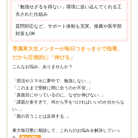
「勉強せざるを得ない」環境に追い込んでくれる工
夫された仕組み
質問対応など、サポート体制も充実。推薦や医学部
対策もOK
専属東大生メンターが毎日つきっきりで指導。
だから圧倒的に「伸びる」
こんなお悩み、ありませんか？
「部活やスマホに夢中で、勉強しない…」
「このままで受験に間に合うのか不安…」
「真面目にやっているのに、なぜか伸びない…」
「課題が多すぎて、何から手をつければいいのか分からな
い…」
「親の言うことは反発する…」
東大毎日塾に相談して、これらのお悩みを解決していっ
た...
続きを読む