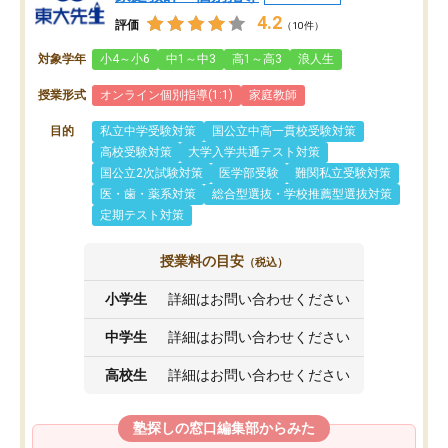
4.2
評価
（10件）
対象学年
小4～小6
中1～中3
高1～高3
浪人生
授業形式
オンライン個別指導(1:1)
家庭教師
目的
私立中学受験対策
国公立中高一貫校受験対策
高校受験対策
大学入学共通テスト対策
国公立2次試験対策
医学部受験
難関私立受験対策
医・歯・薬系対策
総合型選抜・学校推薦型選抜対策
定期テスト対策
授業料の目安
（税込）
小学生
詳細はお問い合わせください
中学生
詳細はお問い合わせください
高校生
詳細はお問い合わせください
塾探しの窓口編集部からみた