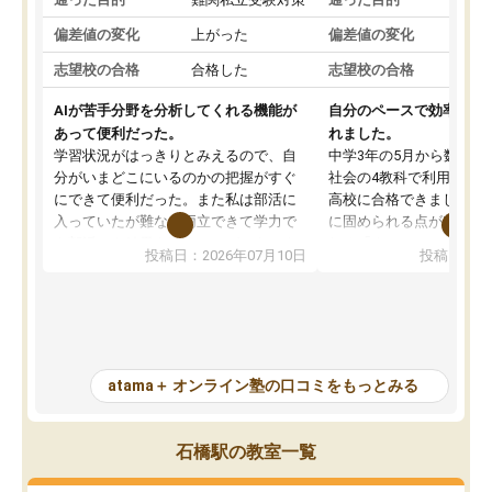
偏差値の変化
上がった
偏差値の変化
志望校の合格
合格した
志望校の合格
AIが苦手分野を分析してくれる機能が
自分のペースで効率よく
あって便利だった。
れました。
学習状況がはっきりとみえるので、自
中学3年の5月から数学・
分がいまどこにいるのかの把握がすぐ
社会の4教科で利用し、偏
にできて便利だった。また私は部活に
高校に合格できました。
入っていたが難なく両立できて学力で
に固められる点が魅力で
も部活でも結果を残すことができてよ
れる「ウォームアップ」
投稿日：2026年07月10日
投稿日：20
かった。また問題演習の際に、自分が
項目のおかげで、手軽に
一度間違えた問題を繰り返し学習でき
せられます。何度も間違
たので苦手だった英語の克服につなが
「特訓」項目で徹底的に
った点もよかった。ただAIをアピール
め、苦手克服に非常に役
して活用するのは良かった点もあった
また、その日の勉強時間
が、自分で自分の管理ができない人に
元数が可視化されるので
atama＋ オンライン塾の口コミをもっとみる
とっては難しい部分もあるのではない
しながら意欲的に取り組
かと思った。
常に効果を実感している
になった現在も大学受験
石橋駅の教室一覧
して利用しており、自信
すめできる塾です。