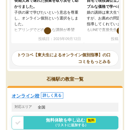
長期欠席で遅れた授業を取り戻せて助
自宅で現役国公立大学生
かりました。
ブルな価格で学べる
子供の家で学びたいという意志を尊重
娘の講師は東大生では無
し、オンライン個別という選択をしま
すが、お薦めの問題集や
した。
指導してくれています。2
ヒアリングでどのような講師が希望
もLINEで直接先生に質問
か、オプションは付帯するかなど選ぶ
教科でも)。受講科目や
投稿日：2025年09月12日
投稿日：20
事が出来ました。
めれるので、個人に合っ
講師とのマッチング後講師との初回ミ
ると思います。カリキュ
ーティングを行い、その講師で良いか
いなのがあり(有料)、受
トウコベ【東大生によるオンライン個別指導】の口
他の講師を希望するか子供との相性も
ことをどんなスケジュー
コミをもっとみる
見てから講師を決定する事ができま
くか相談したのですが、
す。
ち期待したものではなく
うちの子は、初回面談の講師の方で決
内容でした。それでも明
石橋駅の教室一覧
定しました。
やる気も出ましたし、苦
くなってきたようなので
オンラインツールを使用した単語帳の
お願いして良かったと思
オンライン校
詳しく見る
共有があり宿題もそちらで出される形
も合わなければチェンジ
でした。
娘は3科目ともずっと同
対応エリア
全国
2ヶ月で担当講師の方がお辞めになると
言う事で講師変更の申し出があり、あ
無料体験を申し込む
無料
まりに短期での変更だった為、塾に通
（リストに追加する）
う事にして退会しました。遅れも取り