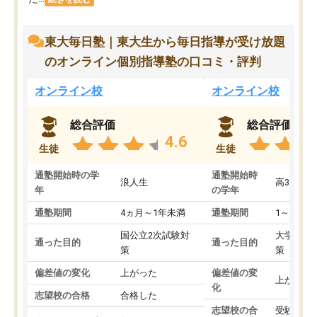
東大毎日塾｜東大生から毎日指導が受け放題
のオンライン個別指導塾の口コミ・評判
オンライン校
オンライン校
総合評価
総合評価
4.6
生徒
生徒
通塾開始時の学
通塾開始時
浪人生
高3
年
の学年
通塾期間
4ヵ月～1年未満
通塾期間
1～3ヵ月
国公立2次試験対
大学入学
通った目的
通った目的
策
策
偏差値の変化
上がった
偏差値の変
上がった
化
志望校の合格
合格した
志望校の合
受験して