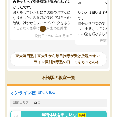
自身をもって受験勉強を進められてよ
格
出ていな
かったです。
浪人をしていた時にこの塾でお世話に
いいとは思いますが、料
なりました。現役時の受験では自分の
す。
勉強に誰かからフィードバックをもら
自分が朝型なので、自習
うことなく独学で勉強を進めた結果、
つ、手助けしてくれる設
入試本番に地歴の学習が間に合わず不
この塾を選びました。
投稿日：2026年08月01日
合格となってしまいました。その経験
投稿日：20
を踏まえ、浪人が決まった際に勉強計
画を考えてもらえる塾を探した結果、
東大毎日塾にたどり着きました。学習
東大毎日塾｜東大生から毎日指導が受け放題のオン
の長期計画や日々の勉強のやり方につ
ライン個別指導塾の口コミをもっとみる
いて客観的なアドバイスをいただけた
ので、自信をもって受験勉強を進める
ことができました。自分のように勉強
石橋駅の教室一覧
のやり方や進捗管理で苦労している方
には特におすすめしたい塾です。
オンライン校
詳しく見る
対応エリア
全国
無料体験を申し込む
無料