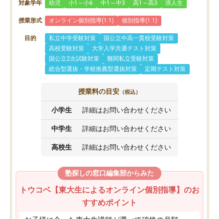
対象学年
幼児
小1～小6
中1～中3
高1～高3
浪人生
授業形式
オンライン個別指導(1:1)
個別指導(1:1)
目的
私立中学受験対策
国公立中高一貫校受験対策
高校受験対策
大学入学共通テスト対策
国公立2次試験対策
難関私立受験対策
総合型選抜・学校推薦型選抜対策
定期テスト対策
授業料の目安
（税込）
小学生
詳細はお問い合わせください
中学生
詳細はお問い合わせください
高校生
詳細はお問い合わせください
塾探しの窓口編集部からみた
トウコベ【東大生によるオンライン個別指導】のお
すすめポイント