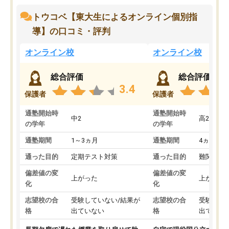
トウコベ【東大生によるオンライン個別指
導】の口コミ・評判
オンライン校
オンライン校
総合評価
総合評価
3.4
保護者
保護者
通塾開始時
通塾開始時
中2
高2
の学年
の学年
通塾期間
1～3ヵ月
通塾期間
4ヵ月～1
通った目的
定期テスト対策
通った目的
難関私立
偏差値の変
偏差値の変
上がった
上がった
化
化
志望校の合
受験していない/結果が
志望校の合
受験して
格
出ていない
格
出ていな