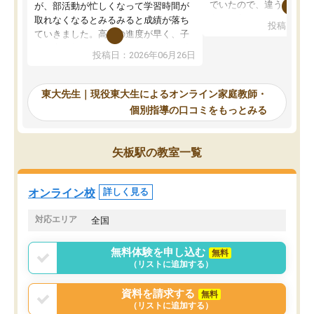
でいたので、違うアプロ
が、部活動が忙しくなって学習時間が
考えて入りました。地元
取れなくなるとみるみると成績が落ち
投稿日：20
で、当初は模試でD判定
ていきました。高校の進度が早く、子
していたのですが、やは
供も家に帰って勉強の話すると嫌な反
投稿日：2026年06月26日
験勉強に詳しく、先生か
応を示します。東大先生にお願いして
受け合格できました。ま
からは効率的な計画を先生が立ててく
自習室が毎日使えていつ
れるので、親としても安心です。毎日
東大先生｜現役東大生によるオンライン家庭教師・
るのが心強かったようで
使える自習室とかもあり、わからない
個別指導の口コミをもっとみる
謝です。
ところがあれば先生が回答してくれる
のも重宝しています。
矢板駅の教室一覧
オンライン校
詳しく見る
対応エリア
全国
無料体験を申し込む
無料
（リストに追加する）
資料を請求する
無料
（リストに追加する）