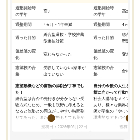
通塾開始時
通塾開始時
高3
高2
の学年
の学年
通塾期間
4ヵ月～1年未満
通塾期間
4ヵ月～1
総合型選抜・学校推薦
総合型選
通った目的
通った目的
型選抜対策
型選抜対
偏差値の変
偏差値の変
変わらなかった
変わらな
化
化
志望校の合
受験していない/結果が
志望校の合
合格した
格
出ていない
格
志望動機などの書類の添削が丁寧でし
自分の今後の人生と真剣
た！
標に向かって行動できる
総合型は合否の先行きが分からない受
社会人講師をメインとし
験方式なため、一般も視野に考えると
あり、様々な業界を経験
なると他塾との両立がしやすい時間割
師が学生の「やってみた
りであった。また授業料もとても良か
現実的なアドバイスを行
った。
す。基本応援ベースなの
投稿日：2025年03月22日
投稿日：20
総合型の多くの塾は大学生が見ること
分野について学生知識で
が多いが、はたらく部総合型コースは
い部分まで深ぼる事が出