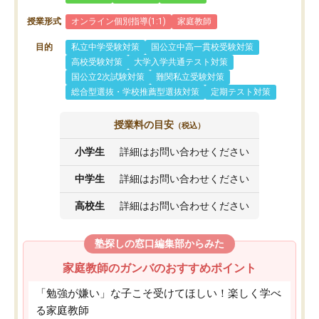
授業形式
オンライン個別指導(1:1)
家庭教師
目的
私立中学受験対策
国公立中高一貫校受験対策
高校受験対策
大学入学共通テスト対策
国公立2次試験対策
難関私立受験対策
総合型選抜・学校推薦型選抜対策
定期テスト対策
授業料の目安
（税込）
小学生
詳細はお問い合わせください
中学生
詳細はお問い合わせください
高校生
詳細はお問い合わせください
塾探しの窓口編集部からみた
家庭教師のガンバのおすすめポイント
「勉強が嫌い」な子こそ受けてほしい！楽しく学べ
る家庭教師