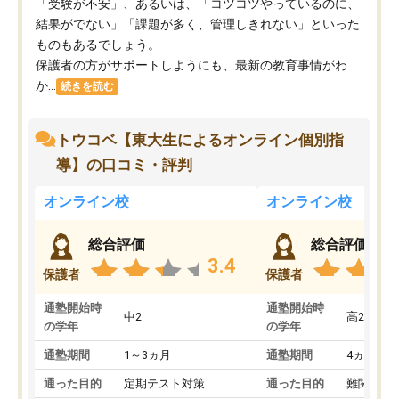
「受験が不安」、あるいは、「コツコツやっているのに、
結果がでない」「課題が多く、管理しきれない」といった
ものもあるでしょう。
保護者の方がサポートしようにも、最新の教育事情がわ
か...
続きを読む
トウコベ【東大生によるオンライン個別指
導】の口コミ・評判
オンライン校
オンライン校
総合評価
総合評価
3.4
保護者
保護者
通塾開始時
通塾開始時
中2
高2
の学年
の学年
通塾期間
1～3ヵ月
通塾期間
4ヵ月～1
通った目的
定期テスト対策
通った目的
難関私立