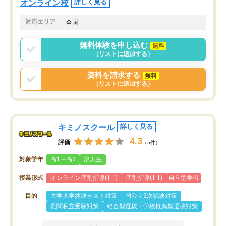
オンライン校
詳しく見る
共有があり宿題もそちらで出される形
も合わなければチェンジ
でした。
娘は3科目ともずっと同
対応エリア
全国
2ヶ月で担当講師の方がお辞めになると
言う事で講師変更の申し出があり、あ
無料体験を申し込む
無料
まりに短期での変更だった為、塾に通
（リストに追加する）
う事にして退会しました。遅れも取り
戻せ、授業内容や講師の方は良かった
資料を請求する
無料
と思います。
（リストに追加する）
キミノスクール
詳しく見る
4.3
評価
（5件）
対象学年
高1～高3
浪人生
授業形式
オンライン個別指導(1:1)
個別指導(1:1)
自立型学習
目的
大学入学共通テスト対策
国公立2次試験対策
難関私立受験対策
総合型選抜・学校推薦型選抜対策