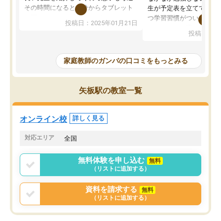
その時間になると自分からタブレット
生が予定表を立ててくれ
を開いてzoomを繋げるようになりまし
つ学習習慣がついてきま
投稿日：2025年01月21日
た！5科目なんでもOKなのもとても気
オンラインで週に一度の
投稿日：20
に入っています
指導が無い日も予定表に
成績もだいぶ下の方でしたが、通い始
したり、LINEでわから
めて1年ほどだった今では平均点以上の
問できるのでとても助か
家庭教師のガンバの口コミをもっとみる
科目が増えてきました！あと1年受験ま
であるので無料の週末教室を使用しな
がら頑張って欲しいと思います！
矢板駅の教室一覧
オンライン校
詳しく見る
対応エリア
全国
無料体験を申し込む
無料
（リストに追加する）
資料を請求する
無料
（リストに追加する）