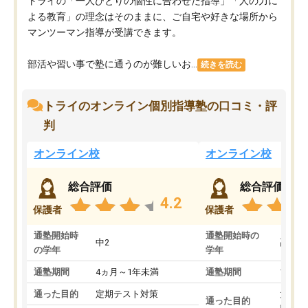
トライの「一人ひとりの個性に合わせた指導」「人の力に
よる教育」の理念はそのままに、ご自宅や好きな場所から
マンツーマン指導が受講できます。
部活や習い事で塾に通うのが難しいお...
続きを読む
トライのオンライン個別指導塾の口コミ・評
判
オンライン校
オンライン校
総合評価
総合評価
4.2
保護者
保護者
通塾開始時
通塾開始時の
中2
高3
の学年
学年
通塾期間
4ヵ月～1年未満
通塾期間
1～3
通った目的
定期テスト対策
大学入
通った目的