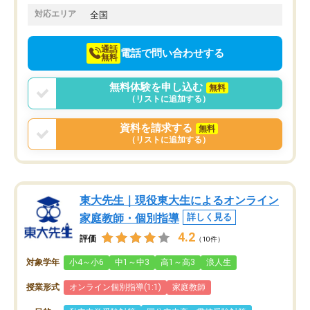
でお願いしました。来年の高校受験に
対応エリア
全国
向けて頑張っています。
通話
電話で問い合わせする
無料
無料体験を申し込む
無料
（リストに追加する）
資料を請求する
無料
（リストに追加する）
東大先生｜現役東大生によるオンライン
家庭教師・個別指導
詳しく見る
4.2
評価
（10件）
対象学年
小4～小6
中1～中3
高1～高3
浪人生
授業形式
オンライン個別指導(1:1)
家庭教師