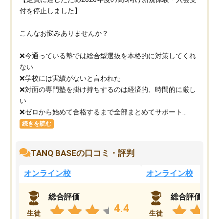
付を停止しました】
こんなお悩みありませんか？
❌今通っている塾では総合型選抜を本格的に対策してくれ
ない
❌学校には実績がないと言われた
❌対面の専門塾を掛け持ちするのは経済的、時間的に厳し
い
❌ゼロから始めて合格するまで全部まとめてサポート...
続きを読む
TANQ BASEの口コミ・評判
オンライン校
オンライン校
総合評価
総合評価
4.4
生徒
生徒