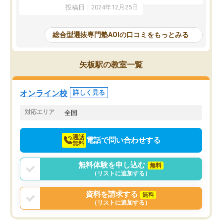
たことから、AOIに入塾
性までを適切に把握し、むきあってい
投稿日：2024年12月25日
思いました。
るなぁと強く感じることできました。
AOIでは、カウンセリン
また、他の先生の意見も聞いてみたい
で、AO入試を改めて知
と相談すると、他の先生も紹介してく
総合型選抜専門塾AOIの口コミをもっとみる
それに対しての具体的な
ださり、客観的なアドバイスもいただ
ことでした。更に子供の
くことができました（志望理由・自己
る適正等についても詳し
PR等の添削において）。そして、なに
矢板駅の教室一覧
でき、メンターの方々も
より自習室が解放されている点がよか
けてらっしゃいますので
ったです。友達と好きな時間に自習
せることができました。
し、お互いを高めあえる環境がありま
オンライン校
詳しく見る
した。
対応エリア
全国
通話
電話で問い合わせする
無料
無料体験を申し込む
無料
（リストに追加する）
資料を請求する
無料
（リストに追加する）