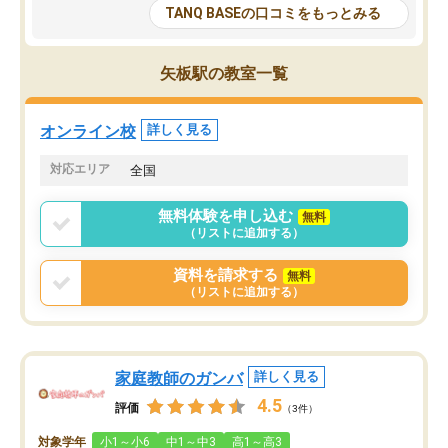
大学生の目だけでなく、数人の大人に
総合型選抜対策として志
TANQ BASEの口コミをもっとみる
も目を通して頂ける。そのため多くの
接・小論文などの技術指
意見を聞くことができ、より良いもの
ション内容になっていま
を推敲することが可能だ。
選抜を通して将来自分が
矢板駅の教室一覧
どの人も優しく、親身に接してくださ
のかといった人生設計・
るのでやる気も出て、良かったで
を社会人として働いてい
す！！
に考える事が出来る環境
オンライン校
詳しく見る
番の魅力だと思います。
い事が何もない所から社
対応エリア
全国
ポートを受け、学びたい
標を見つける事が出来ま
無料体験を申し込む
無料
（リストに追加する）
資料を請求する
無料
（リストに追加する）
家庭教師のガンバ
詳しく見る
4.5
評価
（3件）
対象学年
小1～小6
中1～中3
高1～高3