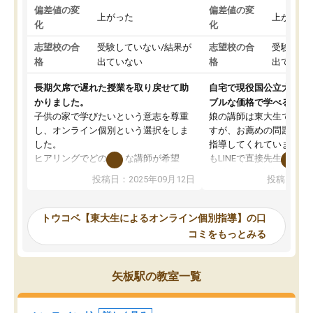
偏差値の変
偏差値の変
上がった
上がった
化
化
志望校の合
受験していない/結果が
志望校の合
受験して
格
出ていない
格
出ていな
長期欠席で遅れた授業を取り戻せて助
自宅で現役国公立大学生
かりました。
ブルな価格で学べる
子供の家で学びたいという意志を尊重
娘の講師は東大生では無
し、オンライン個別という選択をしま
すが、お薦めの問題集や
した。
指導してくれています。2
ヒアリングでどのような講師が希望
もLINEで直接先生に質問
か、オプションは付帯するかなど選ぶ
教科でも)。受講科目や
投稿日：2025年09月12日
投稿日：20
事が出来ました。
めれるので、個人に合っ
講師とのマッチング後講師との初回ミ
ると思います。カリキュ
ーティングを行い、その講師で良いか
いなのがあり(有料)、受
トウコベ【東大生によるオンライン個別指導】の口
他の講師を希望するか子供との相性も
ことをどんなスケジュー
コミをもっとみる
見てから講師を決定する事ができま
くか相談したのですが、
す。
ち期待したものではなく
うちの子は、初回面談の講師の方で決
内容でした。それでも明
矢板駅の教室一覧
定しました。
やる気も出ましたし、苦
くなってきたようなので
オンラインツールを使用した単語帳の
お願いして良かったと思