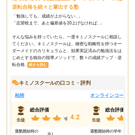
逆転合格を続々と輩出する塾
「勉強しても、成績が上がらない…」
「志望校まで、あと偏差値を20上げなければ…」
そんな悩みを持っていたら、一度キミノスクールに相談し
てください。キミノスクールは、緻密な戦略性を持つオー
ダーメイドのカリキュラムと、効果実証済みの勉強法をは
じめとする独自の指導メソッドで、数々の成績アップ・逆
転合格...
続きを読む
キミノスクールの口コミ・評判
柏校
オンラインコース
総合評価
総合評価
4.2
生徒
生徒
通塾開始時の
通塾開始時の学年
中
高1