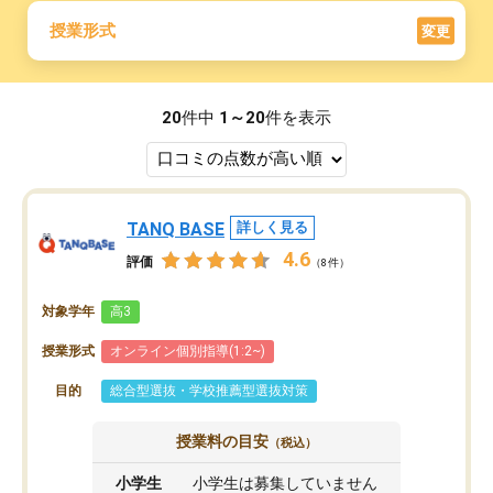
授業形式
変更
20
件中
1～20
件を表示
TANQ BASE
詳しく見る
4.6
評価
（8件）
対象学年
高3
授業形式
オンライン個別指導(1:2~)
目的
総合型選抜・学校推薦型選抜対策
授業料の目安
（税込）
小学生
小学生は募集していません