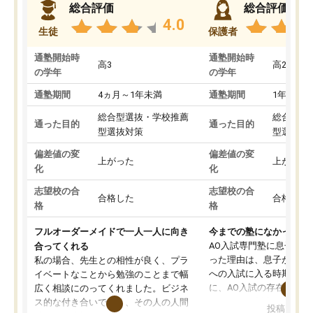
総合評価
総合評価
4.0
生徒
保護者
通塾開始時
通塾開始時
高3
高2
の学年
の学年
通塾期間
4ヵ月～1年未満
通塾期間
1年以上
総合型選抜・学校推薦
総合型選
通った目的
通った目的
型選抜対策
型選抜対
偏差値の変
偏差値の変
上がった
上がった
化
化
志望校の合
志望校の合
合格した
合格した
格
格
フルオーダーメイドで一人一人に向き
今までの塾になかったA
AO入試専門塾に息子を
合ってくれる
った理由は、息子が高校
私の場合、先生との相性が良く、プラ
への入試に入る時期に差
イベートなことから勉強のことまで幅
に、AO入試の存在を息
広く相談にのってくれました。ビジネ
してもその制度で合格し
ス的な付き合いでなく、その人の人間
投稿日：20