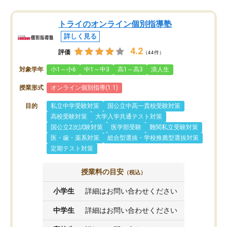
トライのオンライン個別指導塾
詳しく見る
4.2
評価
（44件）
対象学年
小1～小6
中1～中3
高1～高3
浪人生
授業形式
オンライン個別指導(1:1)
目的
私立中学受験対策
国公立中高一貫校受験対策
高校受験対策
大学入学共通テスト対策
国公立2次試験対策
医学部受験
難関私立受験対策
医・歯・薬系対策
総合型選抜・学校推薦型選抜対策
定期テスト対策
授業料の目安
（税込）
小学生
詳細はお問い合わせください
中学生
詳細はお問い合わせください