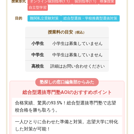
授業形式
オンライン個別指導(1:1)
個別指導(1:1)
映像授業
自立型学習
目的
難関私立受験対策
総合型選抜・学校推薦型選抜対策
授業料の目安
（税込）
小学生
小学生は募集していません
中学生
中学生は募集していません
高校生
詳細はお問い合わせください
塾探しの窓口編集部からみた
総合型選抜専門塾AOIのおすすめポイント
合格実績、驚異の93.5%！総合型選抜専門塾で志望
校合格を勝ち取ろう。
一人ひとりに合わせた準備と対策。志望大学に特化
した対策が可能！