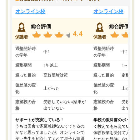
オンライン校
オンライン校
総合評価
総合評価
4.4
保護者
保護者
通塾開始時
通塾開始時
中1
中1
の学年
の学年
通塾期間
1年以上
通塾期間
1～3ヵ月
通った目的
高校受験対策
通った目的
定期テス
偏差値の変
偏差値の変
上がった
上がった
化
化
志望校の合
受験していない/結果が
志望校の合
受験して
格
出ていない
格
出ていな
サポートが充実している！
学校の教科書のポイント
うちは田舎で家庭教師なんてできるの
く教えてもらえている
かなと思ってましたが、オンラインで
体験授業を受けて入塾し
良い先生を紹介してくれて息子も毎週
なかなか勉強しない息子