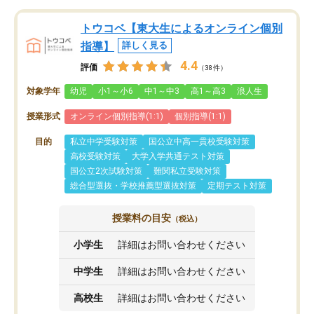
トウコベ【東大生によるオンライン個別
指導】
詳しく見る
4.4
評価
（38件）
対象学年
幼児
小1～小6
中1～中3
高1～高3
浪人生
授業形式
オンライン個別指導(1:1)
個別指導(1:1)
目的
私立中学受験対策
国公立中高一貫校受験対策
高校受験対策
大学入学共通テスト対策
国公立2次試験対策
難関私立受験対策
総合型選抜・学校推薦型選抜対策
定期テスト対策
授業料の目安
（税込）
小学生
詳細はお問い合わせください
中学生
詳細はお問い合わせください
高校生
詳細はお問い合わせください