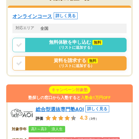
していた公立高校に無事
ションを維持できました。「やらされ
た。自分から学ぶ姿勢を
る勉強」から「目標のための勉強」へ
たい家庭には本当におす
意識が変わったことが、目標校への合
オンラインコース
詳しく見る
思います。
格に繋がったと思います。
対応エリア
全国
無料体験を申し込む
無料
（リストに追加する）
資料を請求する
無料
（リストに追加する）
キャンペーン対象塾
塾探しの窓口から入塾すると
入塾金1万円OFF
総合型選抜専門塾AOI
詳しく見る
4.3
評価
（3件）
対象学年
高1～高3
浪人生