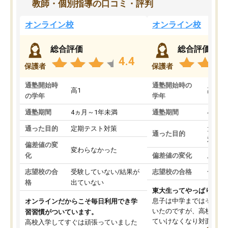
教師・個別指導の口コミ・評判
オンライン校
オンライン校
総合評価
総合評価
4.4
保護者
保護者
通塾開始時
通塾開始時の
高1
高3
の学年
学年
通塾期間
4ヵ月～1年未満
通塾期間
4ヵ月
通った目的
定期テスト対策
大学入
通った目的
対策
偏差値の変
変わらなかった
化
偏差値の変化
上がっ
志望校の合
受験していない/結果が
志望校の合格
合格し
格
出ていない
東大生ってやっぱりすご
息子は中学まではそこそ
オンラインだからこそ毎日利用でき学
いたのですが、高校に入
習習慣がついています。
ていけなくなり対面の塾
高校入学してすぐは頑張っていました