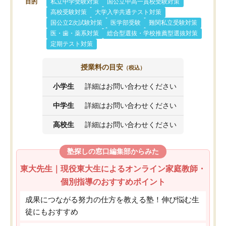
目的
私立中学受験対策
国公立中高一貫校受験対策
高校受験対策
大学入学共通テスト対策
国公立2次試験対策
医学部受験
難関私立受験対策
医・歯・薬系対策
総合型選抜・学校推薦型選抜対策
定期テスト対策
授業料の目安
（税込）
小学生
詳細はお問い合わせください
中学生
詳細はお問い合わせください
高校生
詳細はお問い合わせください
塾探しの窓口編集部からみた
東大先生｜現役東大生によるオンライン家庭教師・
個別指導のおすすめポイント
成果につながる努力の仕方を教える塾！伸び悩む生
徒にもおすすめ