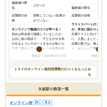
対策
偏差値の変
上がった
化
偏差値の変化
上がっ
志望校の合
受験していない/結果が
志望校の合格
合格し
格
出ていない
ラストスパートの１か月
オンラインで勉強のコツが学べる！
が、本当に助かりました
初めは料金面で躊躇していましたが、
共通テストに向けての追
お試し後の面談で、「子どもがやる気
に、入塾しました。田舎
が出るようにサポートするのが私たち
近隣の塾では、教えても
です！安心してください！やる気が出
く、かといって通うには
ないのは私たち講師の責任です」と言
が、トライならオンライ
投稿日：2026年03月13日
投稿日：20
ってくださり、確かに！と考えて、思
可能なので本当に助かり
い切って入塾しました。英語が苦手だ
テストの内容重視でした
ったんですが、学生の先生から学ぶこ
らないところをピンポイ
トライのオンライン個別指導塾の口コミをもっとみ
とで、勉強のコツみたいなものをつか
頂いて、とてもわかりや
る
み、徐々に成績が上がったらいいなと
していました。一生を左
思っていました。何が今足りないのか
スト、多少お金がかかっ
を的確に指導いただき、子どももびっ
思い切って入塾してよか
矢板駅の教室一覧
くりするほど楽しんでやる気を持って
塾を受けています。狙い通り、少しず
つ成績も上がり、苦手意識も無くなっ
オンライン校
詳しく見る
てきたので、さらに苦手な数学も追加