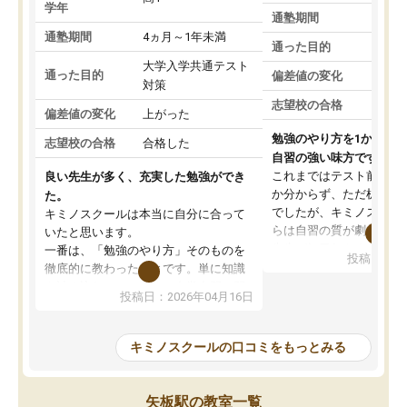
学年
通塾期間
通塾期間
4ヵ月～1年未満
通った目的
大学入学共通テスト
通った目的
偏差値の変化
対策
志望校の合格
偏差値の変化
上がった
勉強のやり方を1から教
志望校の合格
合格した
自習の強い味方です。
これまではテスト前に何
良い先生が多く、充実した勉強ができ
か分からず、ただ机に座
た。
でしたが、キミノスクー
キミノスクールは本当に自分に合って
らは自習の質が劇的に変
いたと思います。
先生が毎日何をすべきか
一番は、「勉強のやり方」そのものを
投稿日：20
を明確にしてくれるので
徹底的に教わったことです。単に知識
ずに学習に取り組めるよ
を詰め込むのではなく、自学自習の習
投稿日：2026年04月16日
が一番の収穫です。
慣が身につくよう並走してくれるの
授業で教えてもらうとい
で、通塾日以外も机に向かうのが苦で
の仕方をコーチングして
はなくなりました。
キミノスクールの口コミをもっとみる
ルなので、家での学習習
身につきました。結果と
講師の方との距離も近く、親身なコー
た英語の偏差値が10以上
チングのおかげで、停滞期もモチベー
矢板駅の教室一覧