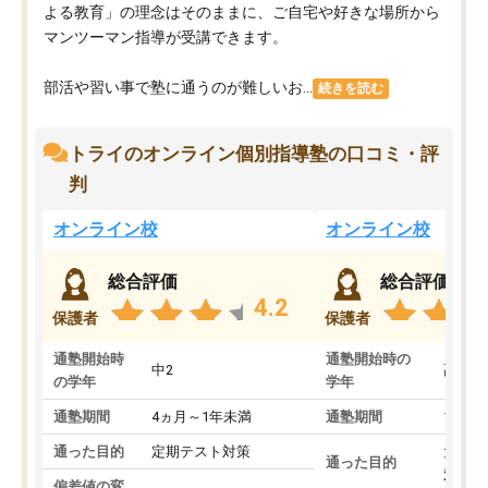
よる教育」の理念はそのままに、ご自宅や好きな場所から
マンツーマン指導が受講できます。
部活や習い事で塾に通うのが難しいお...
続きを読む
トライのオンライン個別指導塾の口コミ・評
判
オンライン校
オンライン校
総合評価
総合評価
4.2
保護者
保護者
通塾開始時
通塾開始時の
中2
高3
の学年
学年
通塾期間
4ヵ月～1年未満
通塾期間
1～3
通った目的
定期テスト対策
大学入
通った目的
対策
偏差値の変