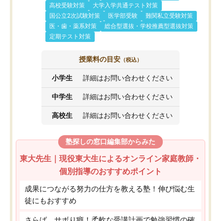
高校受験対策
大学入学共通テスト対策
国公立2次試験対策
医学部受験
難関私立受験対策
医・歯・薬系対策
総合型選抜・学校推薦型選抜対策
定期テスト対策
授業料の目安
（税込）
小学生
詳細はお問い合わせください
中学生
詳細はお問い合わせください
高校生
詳細はお問い合わせください
塾探しの窓口編集部からみた
東大先生｜現役東大生によるオンライン家庭教師・
個別指導のおすすめポイント
成果につながる努力の仕方を教える塾！伸び悩む生
徒にもおすすめ
さらば、サボり癖！柔軟な受講計画で勉強習慣の確