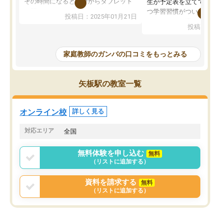
その時間になると自分からタブレット
生が予定表を立ててくれ
を開いてzoomを繋げるようになりまし
つ学習習慣がついてきま
投稿日：2025年01月21日
た！5科目なんでもOKなのもとても気
オンラインで週に一度の
投稿日：20
に入っています
指導が無い日も予定表に
成績もだいぶ下の方でしたが、通い始
したり、LINEでわから
めて1年ほどだった今では平均点以上の
問できるのでとても助か
家庭教師のガンバの口コミをもっとみる
科目が増えてきました！あと1年受験ま
であるので無料の週末教室を使用しな
がら頑張って欲しいと思います！
矢板駅の教室一覧
オンライン校
詳しく見る
対応エリア
全国
無料体験を申し込む
無料
（リストに追加する）
資料を請求する
無料
（リストに追加する）