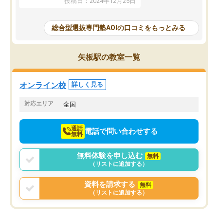
投稿日：2024年12月25日
思いました。
るなぁと強く感じることできました。
AOIでは、カウンセリン
また、他の先生の意見も聞いてみたい
で、AO入試を改めて知
と相談すると、他の先生も紹介してく
総合型選抜専門塾AOIの口コミをもっとみる
それに対しての具体的な
ださり、客観的なアドバイスもいただ
ことでした。更に子供の
くことができました（志望理由・自己
る適正等についても詳し
PR等の添削において）。そして、なに
矢板駅の教室一覧
でき、メンターの方々も
より自習室が解放されている点がよか
けてらっしゃいますので
ったです。友達と好きな時間に自習
せることができました。
し、お互いを高めあえる環境がありま
オンライン校
詳しく見る
した。
対応エリア
全国
通話
電話で問い合わせする
無料
無料体験を申し込む
無料
（リストに追加する）
資料を請求する
無料
（リストに追加する）