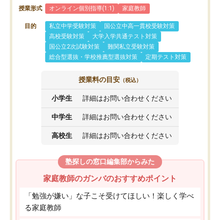
授業形式
オンライン個別指導(1:1)
家庭教師
目的
私立中学受験対策
国公立中高一貫校受験対策
高校受験対策
大学入学共通テスト対策
国公立2次試験対策
難関私立受験対策
総合型選抜・学校推薦型選抜対策
定期テスト対策
授業料の目安
（税込）
小学生
詳細はお問い合わせください
中学生
詳細はお問い合わせください
高校生
詳細はお問い合わせください
塾探しの窓口編集部からみた
家庭教師のガンバのおすすめポイント
「勉強が嫌い」な子こそ受けてほしい！楽しく学べ
る家庭教師