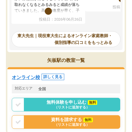
考えて入りました。地元
取れなくなるとみるみると成績が落ち
投稿日：20
で、当初は模試でD判定
ていきました。高校の進度が早く、子
していたのですが、やは
供も家に帰って勉強の話すると嫌な反
投稿日：2026年06月26日
験勉強に詳しく、先生か
応を示します。東大先生にお願いして
受け合格できました。ま
からは効率的な計画を先生が立ててく
自習室が毎日使えていつ
れるので、親としても安心です。毎日
東大先生｜現役東大生によるオンライン家庭教師・
るのが心強かったようで
使える自習室とかもあり、わからない
個別指導の口コミをもっとみる
謝です。
ところがあれば先生が回答してくれる
のも重宝しています。
矢板駅の教室一覧
オンライン校
詳しく見る
対応エリア
全国
無料体験を申し込む
無料
（リストに追加する）
資料を請求する
無料
（リストに追加する）