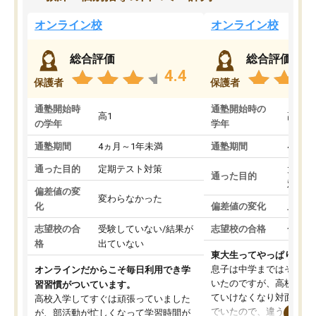
オンライン校
オンライン校
総合評価
総合評価
4.4
保護者
保護者
通塾開始時
通塾開始時の
高1
高3
の学年
学年
通塾期間
4ヵ月～1年未満
通塾期間
4ヵ月
通った目的
定期テスト対策
大学入
通った目的
対策
偏差値の変
変わらなかった
化
偏差値の変化
上がっ
志望校の合
受験していない/結果が
志望校の合格
合格し
格
出ていない
東大生ってやっぱりすご
息子は中学まではそこそ
オンラインだからこそ毎日利用でき学
いたのですが、高校に入
習習慣がついています。
ていけなくなり対面の塾
高校入学してすぐは頑張っていました
でいたので、違うアプロ
が、部活動が忙しくなって学習時間が