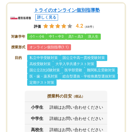
トライのオンライン個別指導塾
詳しく見る
4.2
評価
（44件）
対象学年
小1～小6
中1～中3
高1～高3
浪人生
授業形式
オンライン個別指導(1:1)
目的
私立中学受験対策
国公立中高一貫校受験対策
高校受験対策
大学入学共通テスト対策
国公立2次試験対策
医学部受験
難関私立受験対策
医・歯・薬系対策
総合型選抜・学校推薦型選抜対策
定期テスト対策
授業料の目安
（税込）
小学生
詳細はお問い合わせください
中学生
詳細はお問い合わせください
高校生
詳細はお問い合わせください