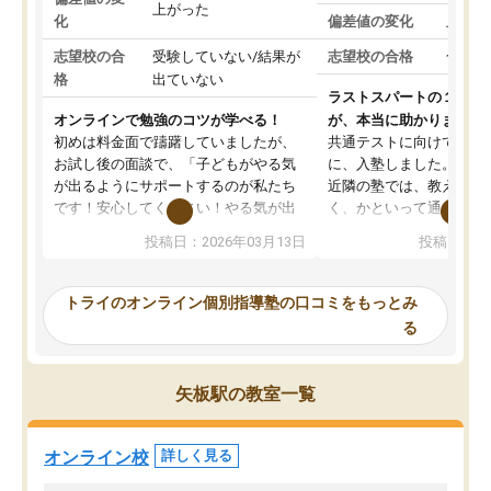
上がった
化
偏差値の変化
上がっ
志望校の合
受験していない/結果が
志望校の合格
合格し
格
出ていない
ラストスパートの１か月
オンラインで勉強のコツが学べる！
が、本当に助かりました
初めは料金面で躊躇していましたが、
共通テストに向けての追
お試し後の面談で、「子どもがやる気
に、入塾しました。田舎
が出るようにサポートするのが私たち
近隣の塾では、教えても
です！安心してください！やる気が出
く、かといって通うには
ないのは私たち講師の責任です」と言
が、トライならオンライ
投稿日：2026年03月13日
投稿日：20
ってくださり、確かに！と考えて、思
可能なので本当に助かり
い切って入塾しました。英語が苦手だ
テストの内容重視でした
ったんですが、学生の先生から学ぶこ
らないところをピンポイ
トライのオンライン個別指導塾の口コミをもっとみ
とで、勉強のコツみたいなものをつか
頂いて、とてもわかりや
る
み、徐々に成績が上がったらいいなと
していました。一生を左
思っていました。何が今足りないのか
スト、多少お金がかかっ
を的確に指導いただき、子どももびっ
思い切って入塾してよか
矢板駅の教室一覧
くりするほど楽しんでやる気を持って
塾を受けています。狙い通り、少しず
つ成績も上がり、苦手意識も無くなっ
オンライン校
詳しく見る
てきたので、さらに苦手な数学も追加