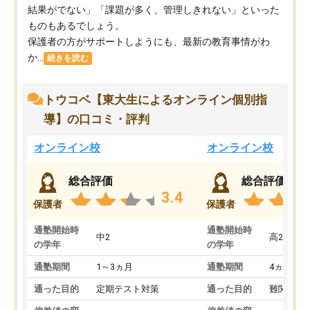
結果がでない」「課題が多く、管理しきれない」といった
ものもあるでしょう。
保護者の方がサポートしようにも、最新の教育事情がわ
か...
続きを読む
トウコベ【東大生によるオンライン個別指
導】の口コミ・評判
オンライン校
オンライン校
総合評価
総合評価
3.4
保護者
保護者
通塾開始時
通塾開始時
中2
高2
の学年
の学年
通塾期間
1～3ヵ月
通塾期間
4ヵ月～1
通った目的
定期テスト対策
通った目的
難関私立