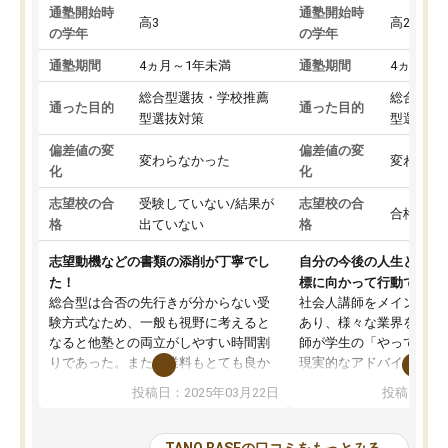
通塾開始時
通塾開始時
高3
高2
の学年
の学年
通塾期間
4ヵ月～1年未満
通塾期間
4ヵ月～1
総合型選抜・学校推薦
総合型選
通った目的
通った目的
型選抜対策
型選抜対
偏差値の変
偏差値の変
変わらなかった
変わらな
化
化
志望校の合
受験していない/結果が
志望校の合
合格した
格
出ていない
格
志望動機などの書類の添削が丁寧でし
自分の今後の人生と真剣
た！
標に向かって行動できる
総合型は合否の先行きが分からない受
社会人講師をメインとし
験方式なため、一般も視野に考えると
あり、様々な業界を経験
なると他塾との両立がしやすい時間割
師が学生の「やってみた
りであった。また授業料もとても良か
現実的なアドバイスを行
った。
す。基本応援ベースなの
投稿日：2025年03月22日
投稿日：20
総合型の多くの塾は大学生が見ること
分野について学生知識で
が多いが、はたらく部総合型コースは
い部分まで深ぼる事が出
大学生の目だけでなく、数人の大人に
総合型選抜対策として志