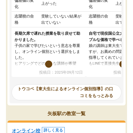
偏差値の変
偏差値の変
上がった
上がった
化
化
志望校の合
受験していない/結果が
志望校の合
受験して
格
出ていない
格
出ていな
長期欠席で遅れた授業を取り戻せて助
自宅で現役国公立大学生
かりました。
ブルな価格で学べる
子供の家で学びたいという意志を尊重
娘の講師は東大生では無
し、オンライン個別という選択をしま
すが、お薦めの問題集や
した。
指導してくれています。2
ヒアリングでどのような講師が希望
もLINEで直接先生に質問
か、オプションは付帯するかなど選ぶ
教科でも)。受講科目や
投稿日：2025年09月12日
投稿日：20
事が出来ました。
めれるので、個人に合っ
講師とのマッチング後講師との初回ミ
ると思います。カリキュ
ーティングを行い、その講師で良いか
いなのがあり(有料)、受
トウコベ【東大生によるオンライン個別指導】の口
他の講師を希望するか子供との相性も
ことをどんなスケジュー
コミをもっとみる
見てから講師を決定する事ができま
くか相談したのですが、
す。
ち期待したものではなく
うちの子は、初回面談の講師の方で決
内容でした。それでも明
矢板駅の教室一覧
定しました。
やる気も出ましたし、苦
くなってきたようなので
オンラインツールを使用した単語帳の
お願いして良かったと思
オンライン校
詳しく見る