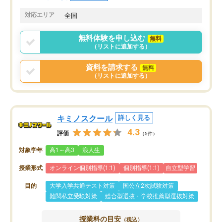
共有があり宿題もそちらで出される形
も合わなければチェンジ
でした。
娘は3科目ともずっと同
対応エリア
全国
2ヶ月で担当講師の方がお辞めになると
言う事で講師変更の申し出があり、あ
無料体験を申し込む
無料
まりに短期での変更だった為、塾に通
（リストに追加する）
う事にして退会しました。遅れも取り
戻せ、授業内容や講師の方は良かった
資料を請求する
無料
と思います。
（リストに追加する）
キミノスクール
詳しく見る
4.3
評価
（5件）
対象学年
高1～高3
浪人生
授業形式
オンライン個別指導(1:1)
個別指導(1:1)
自立型学習
目的
大学入学共通テスト対策
国公立2次試験対策
難関私立受験対策
総合型選抜・学校推薦型選抜対策
授業料の目安
（税込）