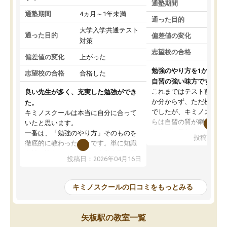
通塾期間
通塾期間
4ヵ月～1年未満
通った目的
大学入学共通テスト
通った目的
偏差値の変化
対策
志望校の合格
偏差値の変化
上がった
勉強のやり方を1から教
志望校の合格
合格した
自習の強い味方です。
これまではテスト前に何
良い先生が多く、充実した勉強ができ
か分からず、ただ机に座
た。
でしたが、キミノスクー
キミノスクールは本当に自分に合って
らは自習の質が劇的に変
いたと思います。
先生が毎日何をすべきか
一番は、「勉強のやり方」そのものを
投稿日：20
を明確にしてくれるので
徹底的に教わったことです。単に知識
ずに学習に取り組めるよ
を詰め込むのではなく、自学自習の習
投稿日：2026年04月16日
が一番の収穫です。
慣が身につくよう並走してくれるの
授業で教えてもらうとい
で、通塾日以外も机に向かうのが苦で
の仕方をコーチングして
はなくなりました。
キミノスクールの口コミをもっとみる
ルなので、家での学習習
身につきました。結果と
講師の方との距離も近く、親身なコー
た英語の偏差値が10以上
チングのおかげで、停滞期もモチベー
矢板駅の教室一覧
していた公立高校に無事
ションを維持できました。「やらされ