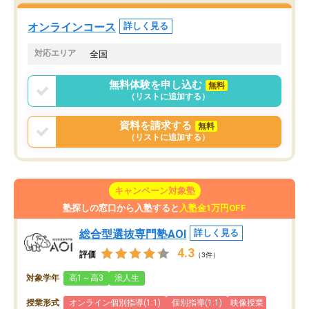
た。自分から学ぶ姿勢を
る勉強」から「目標のための勉強」へ
たい家庭には本当におす
意識が変わったことが、目標校への合
オンラインコース
詳しく見る
思います。
格に繋がったと思います。
対応エリア
全国
無料体験を申し込む
無料
（リストに追加する）
資料を請求する
無料
（リストに追加する）
キャンペーン対象塾
塾探しの窓口から入塾すると
入塾金1万円OFF
総合型選抜専門塾AOI
詳しく見る
4.3
評価
（3件）
対象学年
高1～高3
浪人生
授業形式
オンライン個別指導(1:1)
個別指導(1:1)
映像授業