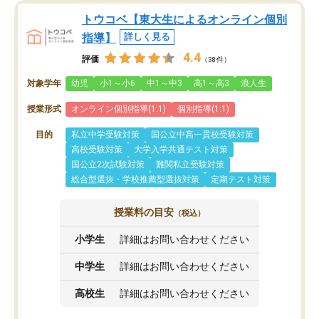
トウコベ【東大生によるオンライン個別
指導】
詳しく見る
4.4
評価
（38件）
対象学年
幼児
小1～小6
中1～中3
高1～高3
浪人生
授業形式
オンライン個別指導(1:1)
個別指導(1:1)
目的
私立中学受験対策
国公立中高一貫校受験対策
高校受験対策
大学入学共通テスト対策
国公立2次試験対策
難関私立受験対策
総合型選抜・学校推薦型選抜対策
定期テスト対策
授業料の目安
（税込）
小学生
詳細はお問い合わせください
中学生
詳細はお問い合わせください
高校生
詳細はお問い合わせください