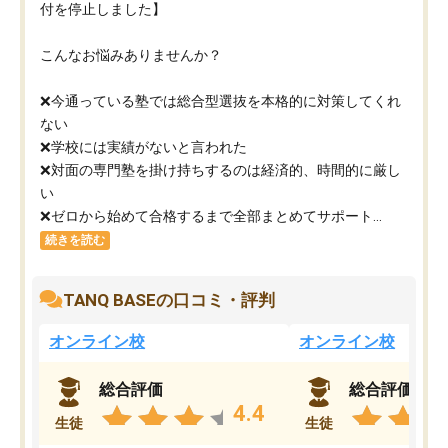
付を停止しました】
こんなお悩みありませんか？
❌今通っている塾では総合型選抜を本格的に対策してくれ
ない
❌学校には実績がないと言われた
❌対面の専門塾を掛け持ちするのは経済的、時間的に厳し
い
❌ゼロから始めて合格するまで全部まとめてサポート...
続きを読む
TANQ BASEの口コミ・評判
オンライン校
オンライン校
総合評価
総合評価
4.4
生徒
生徒