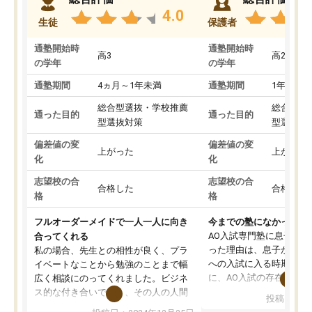
4.0
生徒
保護者
通塾開始時
通塾開始時
高3
高2
の学年
の学年
通塾期間
4ヵ月～1年未満
通塾期間
1年以上
総合型選抜・学校推薦
総合型選
通った目的
通った目的
型選抜対策
型選抜対
偏差値の変
偏差値の変
上がった
上がった
化
化
志望校の合
志望校の合
合格した
合格した
格
格
フルオーダーメイドで一人一人に向き
今までの塾になかったA
AO入試専門塾に息子を
合ってくれる
った理由は、息子が高校
私の場合、先生との相性が良く、プラ
への入試に入る時期に差
イベートなことから勉強のことまで幅
に、AO入試の存在を息
広く相談にのってくれました。ビジネ
してもその制度で合格し
ス的な付き合いでなく、その人の人間
投稿日：20
たことから、AOIに入塾
性までを適切に把握し、むきあってい