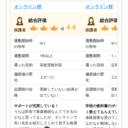
オンライン校
オンライン校
総合評価
総合評価
4.4
保護者
保護者
通塾開始時
通塾開始時
中1
中1
の学年
の学年
通塾期間
1年以上
通塾期間
1～3ヵ月
通った目的
高校受験対策
通った目的
定期テス
偏差値の変
偏差値の変
上がった
上がった
化
化
志望校の合
受験していない/結果が
志望校の合
受験して
格
出ていない
格
出ていな
サポートが充実している！
学校の教科書のポイント
うちは田舎で家庭教師なんてできるの
く教えてもらえている
かなと思ってましたが、オンラインで
体験授業を受けて入塾し
良い先生を紹介してくれて息子も毎週
なかなか勉強しない息子