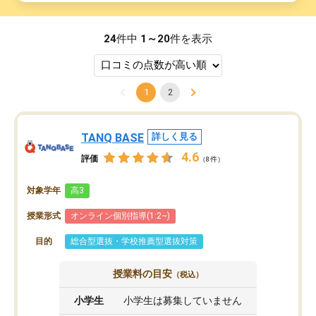
24
件中
1～20
件を表示
1
2
TANQ BASE
詳しく見る
4.6
評価
（8件）
対象学年
高3
授業形式
オンライン個別指導(1:2~)
目的
総合型選抜・学校推薦型選抜対策
授業料の目安
（税込）
小学生
小学生は募集していません