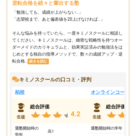
逆転合格を続々と輩出する塾
「勉強しても、成績が上がらない…」
「志望校まで、あと偏差値を20上げなければ…」
そんな悩みを持っていたら、一度キミノスクールに相談し
てください。キミノスクールは、緻密な戦略性を持つオー
ダーメイドのカリキュラムと、効果実証済みの勉強法をは
じめとする独自の指導メソッドで、数々の成績アップ・逆
転合格...
続きを読む
キミノスクールの口コミ・評判
柏校
オンラインコース
総合評価
総合評価
4.2
生徒
生徒
通塾開始時の
通塾開始時の学年
中
高1
学年