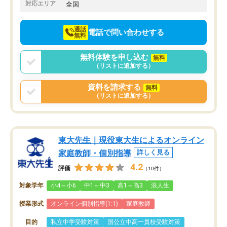
でお願いしました。来年の高校受験に
対応エリア
全国
向けて頑張っています。
通話
電話で問い合わせする
無料
無料体験を申し込む
無料
（リストに追加する）
資料を請求する
無料
（リストに追加する）
東大先生｜現役東大生によるオンライン
家庭教師・個別指導
詳しく見る
4.2
評価
（10件）
対象学年
小4～小6
中1～中3
高1～高3
浪人生
授業形式
オンライン個別指導(1:1)
家庭教師
目的
私立中学受験対策
国公立中高一貫校受験対策