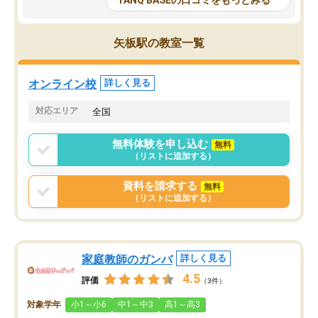
TANQ BASEの口コミをもっとみる
も目を通して頂ける。そのため多くの
接・小論文などの技術指
意見を聞くことができ、より良いもの
ション内容になっていま
を推敲することが可能だ。
選抜を通して将来自分が
矢板駅の教室一覧
どの人も優しく、親身に接してくださ
のかといった人生設計・
るのでやる気も出て、良かったで
を社会人として働いてい
す！！
に考える事が出来る環境
オンライン校
詳しく見る
番の魅力だと思います。
い事が何もない所から社
対応エリア
全国
ポートを受け、学びたい
標を見つける事が出来ま
無料体験を申し込む
無料
（リストに追加する）
資料を請求する
無料
（リストに追加する）
家庭教師のガンバ
詳しく見る
4.5
評価
（3件）
対象学年
小1～小6
中1～中3
高1～高3