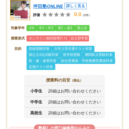
坪田塾ONLINE
詳しく見る
0.0
評価
（0件）
対象学年
小6
中1～中3
高1～高3
浪人生
授業形式
オンライン個別指導(1:1)
自立型学習
目的
高校受験対策
大学入学共通テスト対策
国公立2次試験対策
医学部受験
難関私立受験対策
医・歯・薬系対策
総合型選抜・学校推薦型選抜対策
定期テスト対策
授業料の目安
（税込）
小学生
詳細はお問い合わせください
中学生
詳細はお問い合わせください
高校生
詳細はお問い合わせください
塾探しの窓口編集部からみた