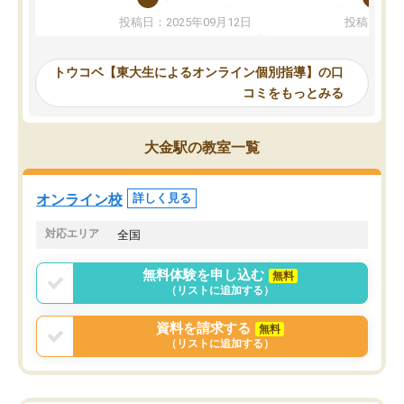
か、オプションは付帯するかなど選ぶ
教科でも)。受講科目や
投稿日：2025年09月12日
投稿日：20
事が出来ました。
めれるので、個人に合っ
講師とのマッチング後講師との初回ミ
ると思います。カリキュ
ーティングを行い、その講師で良いか
いなのがあり(有料)、受
トウコベ【東大生によるオンライン個別指導】の口
他の講師を希望するか子供との相性も
ことをどんなスケジュー
コミをもっとみる
見てから講師を決定する事ができま
くか相談したのですが、
す。
ち期待したものではなく
うちの子は、初回面談の講師の方で決
内容でした。それでも明
大金駅の教室一覧
定しました。
やる気も出ましたし、苦
くなってきたようなので
オンラインツールを使用した単語帳の
お願いして良かったと思
オンライン校
詳しく見る
共有があり宿題もそちらで出される形
も合わなければチェンジ
でした。
娘は3科目ともずっと同
対応エリア
全国
2ヶ月で担当講師の方がお辞めになると
言う事で講師変更の申し出があり、あ
無料体験を申し込む
無料
まりに短期での変更だった為、塾に通
（リストに追加する）
う事にして退会しました。遅れも取り
戻せ、授業内容や講師の方は良かった
資料を請求する
無料
と思います。
（リストに追加する）