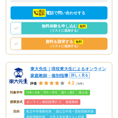
向けて頑張っています。
通話
電話で問い合わせする
無料
無料体験を申し込む
無料
（リストに追加する）
資料を請求する
無料
（リストに追加する）
東大先生｜現役東大生によるオンライン
家庭教師・個別指導
詳しく見る
4.2
評価
（10件）
対象学年
小4～小6
中1～中3
高1～高3
浪人生
授業形式
オンライン個別指導(1:1)
家庭教師
目的
私立中学受験対策
国公立中高一貫校受験対策
高校受験対策
大学入学共通テスト対策