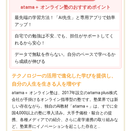
atama＋ オンライン塾のおすすめポイント
最先端の学習方法！「AI先生」と専用アプリで効率
アップ！
自宅での勉強は不安…でも、担任がサポートしてく
れるから安心！
データで無駄を作らない。自分のペースで学べるか
ら成績が伸びる
テクノロジーの活用で進化した学びを提供し、
自分の人生を生きる人を増やす
atama＋ オンライン塾は、2017年設立のatama plus株式
会社が手掛けるオンライン指導型の塾です。塾業界では新
しい存在ながら、独自のAI教材「atama＋」は、すでに全
国4,000以上の塾に導入済み。大手予備校・駿台との提
携、各種メディアでの紹介、さらに産学連携の取り組みな
ど、塾業界にイノベーションを起こした存在と...