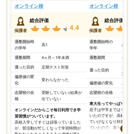
オンライン校
オンライン校
総合評価
総合評価
4.4
保護者
保護者
通塾開始時
通塾開始時の
高1
高3
の学年
学年
通塾期間
4ヵ月～1年未満
通塾期間
4ヵ月
通った目的
定期テスト対策
大学入
通った目的
対策
偏差値の変
変わらなかった
化
偏差値の変化
上がっ
志望校の合
受験していない/結果が
志望校の合格
合格し
格
出ていない
東大生ってやっぱりすご
息子は中学まではそこそ
オンラインだからこそ毎日利用でき学
いたのですが、高校に入
習習慣がついています。
ていけなくなり対面の塾
高校入学してすぐは頑張っていました
でいたので、違うアプロ
が、部活動が忙しくなって学習時間が
考えて入りました。地元