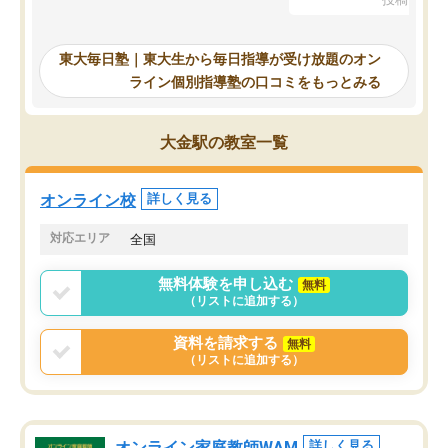
を踏まえ、浪人が決まった際に勉強計
画を考えてもらえる塾を探した結果、
東大毎日塾にたどり着きました。学習
東大毎日塾｜東大生から毎日指導が受け放題のオン
の長期計画や日々の勉強のやり方につ
ライン個別指導塾の口コミをもっとみる
いて客観的なアドバイスをいただけた
ので、自信をもって受験勉強を進める
ことができました。自分のように勉強
大金駅の教室一覧
のやり方や進捗管理で苦労している方
には特におすすめしたい塾です。
オンライン校
詳しく見る
対応エリア
全国
無料体験を申し込む
無料
（リストに追加する）
資料を請求する
無料
（リストに追加する）
オンライン家庭教師WAM
詳しく見る