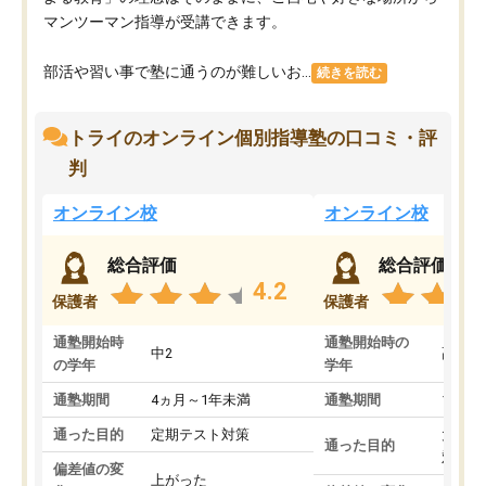
マンツーマン指導が受講できます。
部活や習い事で塾に通うのが難しいお...
続きを読む
トライのオンライン個別指導塾の口コミ・評
判
オンライン校
オンライン校
総合評価
総合評価
4.2
保護者
保護者
通塾開始時
通塾開始時の
中2
高3
の学年
学年
通塾期間
4ヵ月～1年未満
通塾期間
1～3
通った目的
定期テスト対策
大学入
通った目的
対策
偏差値の変
上がった