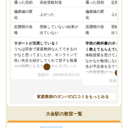
通った目的
高校受験対策
通った目的
定期テス
偏差値の変
偏差値の変
上がった
上がった
化
化
志望校の合
受験していない/結果が
志望校の合
受験して
格
出ていない
格
出ていな
サポートが充実している！
学校の教科書のポイント
うちは田舎で家庭教師なんてできるの
く教えてもらえている
かなと思ってましたが、オンラインで
体験授業を受けて入塾し
良い先生を紹介してくれて息子も毎週
なかなか勉強しない息子
その時間になると自分からタブレット
生が予定表を立ててくれ
を開いてzoomを繋げるようになりまし
つ学習習慣がついてきま
投稿日：2025年01月21日
た！5科目なんでもOKなのもとても気
オンラインで週に一度の
投稿日：20
に入っています
指導が無い日も予定表に
成績もだいぶ下の方でしたが、通い始
したり、LINEでわから
めて1年ほどだった今では平均点以上の
問できるのでとても助か
家庭教師のガンバの口コミをもっとみる
科目が増えてきました！あと1年受験ま
であるので無料の週末教室を使用しな
がら頑張って欲しいと思います！
大金駅の教室一覧