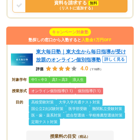
資料を請求する
無料
（リストに追加する）
キャンペーン対象塾
塾探しの窓口から入塾すると
入塾金1万円OFF
東大毎日塾｜東大生から毎日指導が受け
放題のオンライン個別指導塾
詳しく見る
4.0
評価
（116件）
対象学年
中1～中3
高1～高3
浪人生
授業形式
オンライン個別指導(1:1)
個別指導(1:1)
目的
高校受験対策
大学入学共通テスト対策
国公立2次試験対策
医学部受験
難関私立受験対策
医・歯・薬系対策
総合型選抜・学校推薦型選抜対策
定期テスト対策
授業料の目安
（税込）