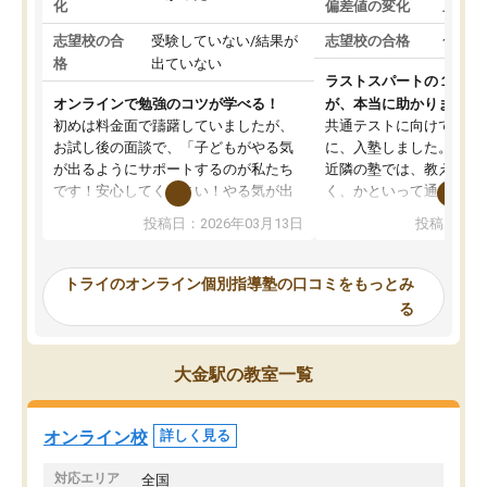
化
偏差値の変化
上がっ
志望校の合
受験していない/結果が
志望校の合格
合格し
格
出ていない
ラストスパートの１か月
オンラインで勉強のコツが学べる！
が、本当に助かりました
初めは料金面で躊躇していましたが、
共通テストに向けての追
お試し後の面談で、「子どもがやる気
に、入塾しました。田舎
が出るようにサポートするのが私たち
近隣の塾では、教えても
です！安心してください！やる気が出
く、かといって通うには
ないのは私たち講師の責任です」と言
が、トライならオンライ
投稿日：2026年03月13日
投稿日：20
ってくださり、確かに！と考えて、思
可能なので本当に助かり
い切って入塾しました。英語が苦手だ
テストの内容重視でした
ったんですが、学生の先生から学ぶこ
らないところをピンポイ
トライのオンライン個別指導塾の口コミをもっとみ
とで、勉強のコツみたいなものをつか
頂いて、とてもわかりや
る
み、徐々に成績が上がったらいいなと
していました。一生を左
思っていました。何が今足りないのか
スト、多少お金がかかっ
を的確に指導いただき、子どももびっ
思い切って入塾してよか
大金駅の教室一覧
くりするほど楽しんでやる気を持って
塾を受けています。狙い通り、少しず
つ成績も上がり、苦手意識も無くなっ
オンライン校
詳しく見る
てきたので、さらに苦手な数学も追加
でお願いしました。来年の高校受験に
対応エリア
全国