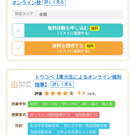
オンライン校
詳しく見る
対応エリア
全国
無料体験を申し込む
無料
（リストに追加する）
資料を請求する
無料
（リストに追加する）
トウコベ【東大生によるオンライン個別
指導】
詳しく見る
4.4
評価
（38件）
対象学年
幼児
小1～小6
中1～中3
高1～高3
浪人生
授業形式
オンライン個別指導(1:1)
個別指導(1:1)
目的
私立中学受験対策
国公立中高一貫校受験対策
高校受験対策
大学入学共通テスト対策