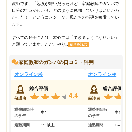
教師です。「勉強が嫌いだったけど、家庭教師のガンバで
自分の弱点がわかり、どのように勉強していけばいいかわ
かった！」というコメントが、私たちの指導を象徴してい
ます。
すべてのお子さんは、本心では「できるようになりたい」
と願っています。ただ、やり...
続きを読む
家庭教師のガンバの口コミ・評判
オンライン校
オンライン校
総合評価
総合評価
4.4
保護者
保護者
通塾開始時
通塾開始時
中1
中1
の学年
の学年
通塾期間
1年以上
通塾期間
1～3ヵ月