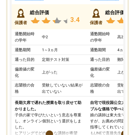
総合評価
総合評価
3.4
保護者
保護者
通塾開始時
通塾開始時
中2
高2
の学年
の学年
通塾期間
1～3ヵ月
通塾期間
4ヵ月～1
通った目的
定期テスト対策
通った目的
難関私立
偏差値の変
偏差値の変
上がった
上がった
化
化
志望校の合
受験していない/結果が
志望校の合
受験して
格
出ていない
格
出ていな
長期欠席で遅れた授業を取り戻せて助
自宅で現役国公立大学生
かりました。
ブルな価格で学べる
子供の家で学びたいという意志を尊重
娘の講師は東大生では無
し、オンライン個別という選択をしま
すが、お薦めの問題集や
した。
指導してくれています。2
ヒアリングでどのような講師が希望
もLINEで直接先生に質問