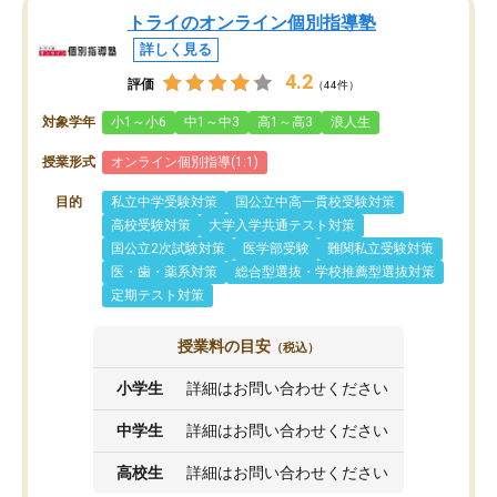
トライのオンライン個別指導塾
詳しく見る
4.2
評価
（44件）
対象学年
小1～小6
中1～中3
高1～高3
浪人生
授業形式
オンライン個別指導(1:1)
目的
私立中学受験対策
国公立中高一貫校受験対策
高校受験対策
大学入学共通テスト対策
国公立2次試験対策
医学部受験
難関私立受験対策
医・歯・薬系対策
総合型選抜・学校推薦型選抜対策
定期テスト対策
授業料の目安
（税込）
小学生
詳細はお問い合わせください
中学生
詳細はお問い合わせください
高校生
詳細はお問い合わせください