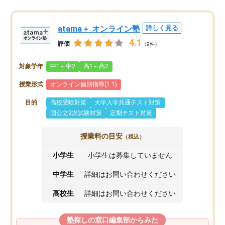
atama＋ オンライン塾
詳しく見る
4.1
評価
（9件）
対象学年
中1～中2
高1～高2
授業形式
オンライン個別指導(1:1)
目的
高校受験対策
大学入学共通テスト対策
国公立2次試験対策
定期テスト対策
授業料の目安
（税込）
小学生
小学生は募集していません
中学生
詳細はお問い合わせください
高校生
詳細はお問い合わせください
塾探しの窓口編集部からみた