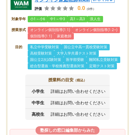
0.0
評価
（0件）
対象学年
小1～小6
中1～中3
高1～高3
浪人生
授業形式
オンライン個別指導(1:1)
オンライン個別指導(1:2~)
個別指導(1:1)
家庭教師
目的
私立中学受験対策
国公立中高一貫校受験対策
高校受験対策
大学入学共通テスト対策
国公立2次試験対策
医学部受験
難関私立受験対策
総合型選抜・学校推薦型選抜対策
定期テスト対策
授業料の目安
（税込）
小学生
詳細はお問い合わせください
中学生
詳細はお問い合わせください
高校生
詳細はお問い合わせください
塾探しの窓口編集部からみた