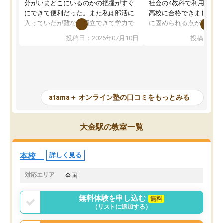
分がいまどこにいるのかの把握がすぐ
社会の4教科で利用し、偏
にできて便利だった。また私は部活に
高校に合格できました。
入っていたが難なく両立できて学力で
に固められる点が魅力で
も部活でも結果を残すことができてよ
れる「ウォームアップ」
投稿日：2026年07月10日
投稿日：20
かった。また問題演習の際に、自分が
項目のおかげで、手軽に
一度間違えた問題を繰り返し学習でき
せられます。何度も間違
たので苦手だった英語の克服につなが
「特訓」項目で徹底的に
った点もよかった。ただAIをアピール
め、苦手克服に非常に役
して活用するのは良かった点もあった
また、その日の勉強時間
が、自分で自分の管理ができない人に
元数が可視化されるので
atama＋ オンライン塾の口コミをもっとみる
とっては難しい部分もあるのではない
しながら意欲的に取り組
かと思った。
常に効果を実感している
になった現在も大学受験
大金駅の教室一覧
して利用しており、自信
すめできる塾です。
本校
詳しく見る
対応エリア
全国
無料体験を申し込む
無料
（リストに追加する）