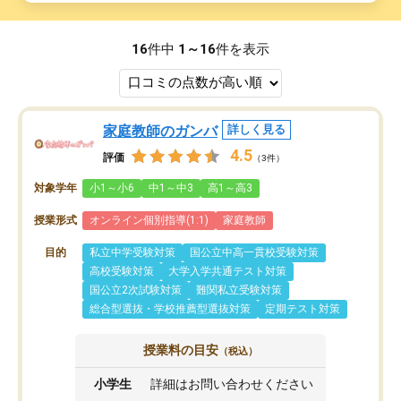
16
件中
1～16
件を表示
家庭教師のガンバ
詳しく見る
4.5
評価
（3件）
対象学年
小1～小6
中1～中3
高1～高3
授業形式
オンライン個別指導(1:1)
家庭教師
目的
私立中学受験対策
国公立中高一貫校受験対策
高校受験対策
大学入学共通テスト対策
国公立2次試験対策
難関私立受験対策
総合型選抜・学校推薦型選抜対策
定期テスト対策
授業料の目安
（税込）
小学生
詳細はお問い合わせください