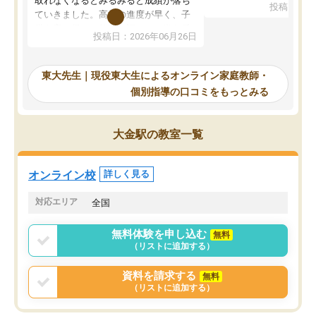
取れなくなるとみるみると成績が落ち
投稿日：20
で、当初は模試でD判定
ていきました。高校の進度が早く、子
していたのですが、やは
供も家に帰って勉強の話すると嫌な反
投稿日：2026年06月26日
験勉強に詳しく、先生か
応を示します。東大先生にお願いして
受け合格できました。ま
からは効率的な計画を先生が立ててく
自習室が毎日使えていつ
れるので、親としても安心です。毎日
東大先生｜現役東大生によるオンライン家庭教師・
るのが心強かったようで
使える自習室とかもあり、わからない
個別指導の口コミをもっとみる
謝です。
ところがあれば先生が回答してくれる
のも重宝しています。
大金駅の教室一覧
オンライン校
詳しく見る
対応エリア
全国
無料体験を申し込む
無料
（リストに追加する）
資料を請求する
無料
（リストに追加する）