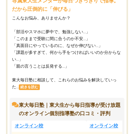
専属東大生メンターが毎日つきっきりで指導。
だから圧倒的に「伸びる」
こんなお悩み、ありませんか？
「部活やスマホに夢中で、勉強しない…」
「このままで受験に間に合うのか不安…」
「真面目にやっているのに、なぜか伸びない…」
「課題が多すぎて、何から手をつければいいのか分からな
い…」
「親の言うことは反発する…」
東大毎日塾に相談して、これらのお悩みを解決していっ
た...
続きを読む
東大毎日塾｜東大生から毎日指導が受け放題
のオンライン個別指導塾の口コミ・評判
オンライン校
オンライン校