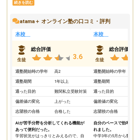
続きを読む
atama＋ オンライン塾の口コミ・評判
本校
本校
総合評価
総合評価
3.6
生徒
生徒
通塾開始時の学年
高2
通塾開始時の学年
中
通塾期間
1年以上
通塾期間
通った目的
難関私立受験対策
通った目的
偏差値の変化
上がった
偏差値の変化
志望校の合格
合格した
志望校の合格
AIが苦手分野を分析してくれる機能が
自分のペースで効率よく
あって便利だった。
れました。
学習状況がはっきりとみえるので、自
中学3年の5月から数学・