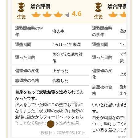
総合評価
総合評価
4.6
生徒
生徒
通塾開始時の学
通塾開始時
浪人生
高3
年
の学年
通塾期間
4ヵ月～1年未満
通塾期間
1～3ヵ月
国公立2次試験対
大学入学
通った目的
通った目的
策
策
偏差値の変化
上がった
偏差値の変
上がった
化
志望校の合格
合格した
志望校の合
受験して
自身をもって受験勉強を進められてよ
格
出ていな
かったです。
浪人をしていた時にこの塾でお世話に
いいとは思いますが、料
なりました。現役時の受験では自分の
す。
勉強に誰かからフィードバックをもら
自分が朝型なので、自習
うことなく独学で勉強を進めた結果、
つ、手助けしてくれる設
入試本番に地歴の学習が間に合わず不
この塾を選びました。
投稿日：2026年08月01日
合格となってしまいました。その経験
投稿日：20