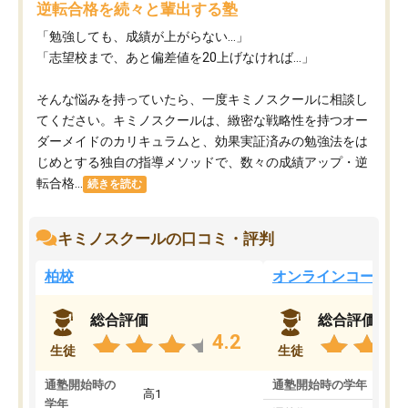
逆転合格を続々と輩出する塾
「勉強しても、成績が上がらない…」
「志望校まで、あと偏差値を20上げなければ…」
そんな悩みを持っていたら、一度キミノスクールに相談し
てください。キミノスクールは、緻密な戦略性を持つオー
ダーメイドのカリキュラムと、効果実証済みの勉強法をは
じめとする独自の指導メソッドで、数々の成績アップ・逆
転合格...
続きを読む
キミノスクールの口コミ・評判
柏校
オンラインコース
総合評価
総合評価
4.2
生徒
生徒
通塾開始時の
通塾開始時の学年
中
高1
学年