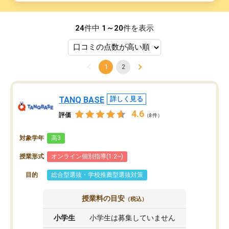
24
件中
1～20
件を表示
1
2
TANQ BASE
詳しく見る
4.6
評価
（8件）
対象学年
高3
授業形式
オンライン個別指導(1:2~)
目的
総合型選抜・学校推薦型選抜対策
授業料の目安
（税込）
小学生
小学生は募集していません