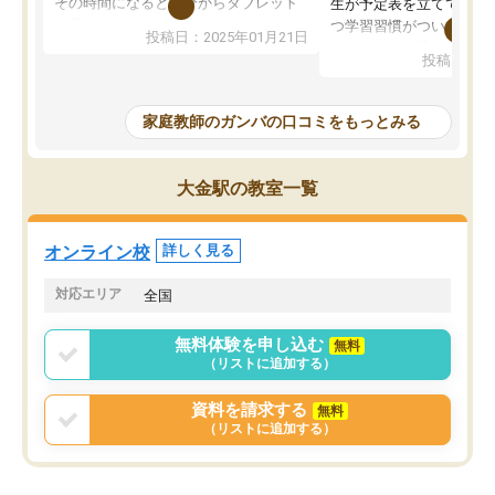
その時間になると自分からタブレット
生が予定表を立ててくれ
を開いてzoomを繋げるようになりまし
つ学習習慣がついてきま
投稿日：2025年01月21日
た！5科目なんでもOKなのもとても気
オンラインで週に一度の
投稿日：20
に入っています
指導が無い日も予定表に
成績もだいぶ下の方でしたが、通い始
したり、LINEでわから
めて1年ほどだった今では平均点以上の
問できるのでとても助か
家庭教師のガンバの口コミをもっとみる
科目が増えてきました！あと1年受験ま
であるので無料の週末教室を使用しな
がら頑張って欲しいと思います！
大金駅の教室一覧
オンライン校
詳しく見る
対応エリア
全国
無料体験を申し込む
無料
（リストに追加する）
資料を請求する
無料
（リストに追加する）