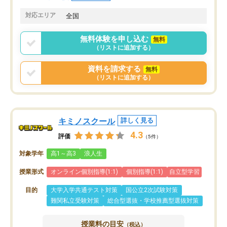
共有があり宿題もそちらで出される形
も合わなければチェンジ
でした。
娘は3科目ともずっと同
対応エリア
全国
2ヶ月で担当講師の方がお辞めになると
言う事で講師変更の申し出があり、あ
無料体験を申し込む
無料
まりに短期での変更だった為、塾に通
（リストに追加する）
う事にして退会しました。遅れも取り
戻せ、授業内容や講師の方は良かった
資料を請求する
無料
と思います。
（リストに追加する）
キミノスクール
詳しく見る
4.3
評価
（5件）
対象学年
高1～高3
浪人生
授業形式
オンライン個別指導(1:1)
個別指導(1:1)
自立型学習
目的
大学入学共通テスト対策
国公立2次試験対策
難関私立受験対策
総合型選抜・学校推薦型選抜対策
授業料の目安
（税込）