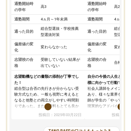
通塾開始時
通塾開始時
高3
高2
の学年
の学年
通塾期間
4ヵ月～1年未満
通塾期間
4ヵ月～1
総合型選抜・学校推薦
総合型選
通った目的
通った目的
型選抜対策
型選抜対
偏差値の変
偏差値の変
変わらなかった
変わらな
化
化
志望校の合
受験していない/結果が
志望校の合
合格した
格
出ていない
格
志望動機などの書類の添削が丁寧でし
自分の今後の人生と真剣
た！
標に向かって行動できる
総合型は合否の先行きが分からない受
社会人講師をメインとし
験方式なため、一般も視野に考えると
あり、様々な業界を経験
なると他塾との両立がしやすい時間割
師が学生の「やってみた
りであった。また授業料もとても良か
現実的なアドバイスを行
った。
す。基本応援ベースなの
投稿日：2025年03月22日
投稿日：20
総合型の多くの塾は大学生が見ること
分野について学生知識で
が多いが、はたらく部総合型コースは
い部分まで深ぼる事が出
大学生の目だけでなく、数人の大人に
総合型選抜対策として志