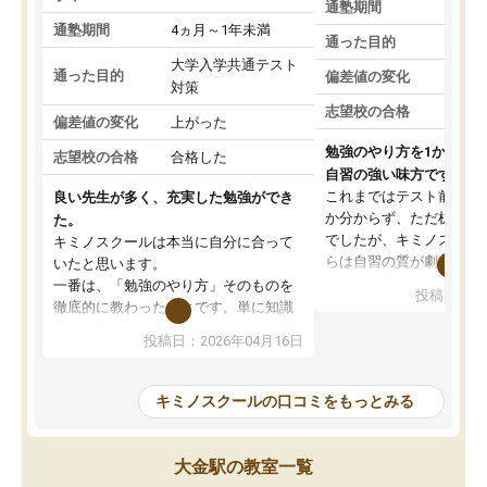
通塾期間
通塾期間
4ヵ月～1年未満
通った目的
大学入学共通テスト
通った目的
偏差値の変化
対策
志望校の合格
偏差値の変化
上がった
勉強のやり方を1から教
志望校の合格
合格した
自習の強い味方です。
これまではテスト前に何
良い先生が多く、充実した勉強ができ
か分からず、ただ机に座
た。
でしたが、キミノスクー
キミノスクールは本当に自分に合って
らは自習の質が劇的に変
いたと思います。
先生が毎日何をすべきか
一番は、「勉強のやり方」そのものを
投稿日：20
を明確にしてくれるので
徹底的に教わったことです。単に知識
ずに学習に取り組めるよ
を詰め込むのではなく、自学自習の習
投稿日：2026年04月16日
が一番の収穫です。
慣が身につくよう並走してくれるの
授業で教えてもらうとい
で、通塾日以外も机に向かうのが苦で
の仕方をコーチングして
はなくなりました。
キミノスクールの口コミをもっとみる
ルなので、家での学習習
身につきました。結果と
講師の方との距離も近く、親身なコー
た英語の偏差値が10以上
チングのおかげで、停滞期もモチベー
大金駅の教室一覧
していた公立高校に無事
ションを維持できました。「やらされ