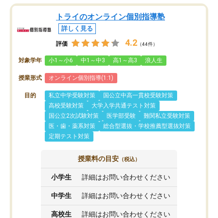
トライのオンライン個別指導塾
詳しく見る
4.2
評価
（44件）
対象学年
小1～小6
中1～中3
高1～高3
浪人生
授業形式
オンライン個別指導(1:1)
目的
私立中学受験対策
国公立中高一貫校受験対策
高校受験対策
大学入学共通テスト対策
国公立2次試験対策
医学部受験
難関私立受験対策
医・歯・薬系対策
総合型選抜・学校推薦型選抜対策
定期テスト対策
授業料の目安
（税込）
小学生
詳細はお問い合わせください
中学生
詳細はお問い合わせください
高校生
詳細はお問い合わせください