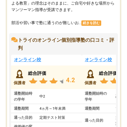
よる教育」の理念はそのままに、ご自宅や好きな場所から
マンツーマン指導が受講できます。
部活や習い事で塾に通うのが難しいお...
続きを読む
トライのオンライン個別指導塾の口コミ・評
判
オンライン校
オンライン校
総合評価
総合評価
4.2
保護者
保護者
通塾開始時
通塾開始時の
中2
高3
の学年
学年
通塾期間
4ヵ月～1年未満
通塾期間
1～3
通った目的
定期テスト対策
大学入
通った目的
対策
偏差値の変