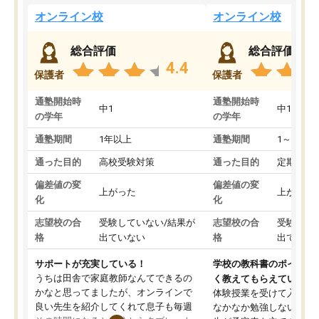
オンライン校
オンライン校
総合評価
総合評価
4.4
保護者
保護者
通塾開始時
通塾開始時
中1
中1
の学年
の学年
通塾期間
1年以上
通塾期間
1～3ヵ月
通った目的
高校受験対策
通った目的
定期テス
偏差値の変
偏差値の変
上がった
上がった
化
化
志望校の合
受験していない/結果が
志望校の合
受験して
格
出ていない
格
出ていな
サポートが充実している！
学校の教科書のポイント
うちは田舎で家庭教師なんてできるの
く教えてもらえている
かなと思ってましたが、オンラインで
体験授業を受けて入塾し
良い先生を紹介してくれて息子も毎週
なかなか勉強しない息子