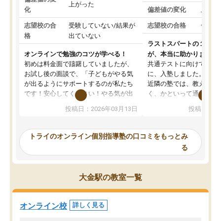
上がった
化
偏差値の変化
上がっ
志望校の合
受験していない/結果が
志望校の合格
合格し
格
出ていない
ラストスパートの１か月
オンラインで勉強のコツが学べる！
が、本当に助かりました
初めは料金面で躊躇していましたが、
共通テストに向けての追
お試し後の面談で、「子どもがやる気
に、入塾しました。田舎
が出るようにサポートするのが私たち
近隣の塾では、教えても
です！安心してください！やる気が出
く、かといって通うには
ないのは私たち講師の責任です」と言
が、トライならオンライ
投稿日：2026年03月13日
投稿日：20
ってくださり、確かに！と考えて、思
可能なので本当に助かり
い切って入塾しました。英語が苦手だ
テストの内容重視でした
ったんですが、学生の先生から学ぶこ
らないところをピンポイ
トライのオンライン個別指導塾の口コミをもっとみ
とで、勉強のコツみたいなものをつか
頂いて、とてもわかりや
る
み、徐々に成績が上がったらいいなと
していました。一生を左
思っていました。何が今足りないのか
スト、多少お金がかかっ
を的確に指導いただき、子どももびっ
思い切って入塾してよか
大金駅の教室一覧
くりするほど楽しんでやる気を持って
塾を受けています。狙い通り、少しず
つ成績も上がり、苦手意識も無くなっ
オンライン校
詳しく見る
てきたので、さらに苦手な数学も追加