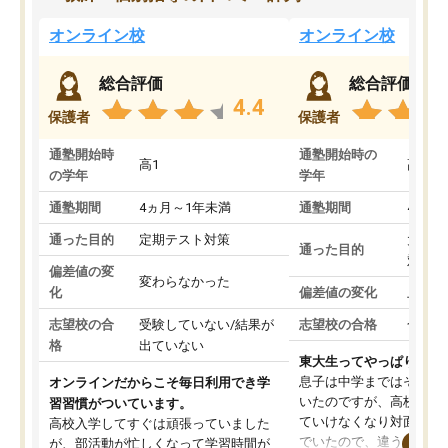
オンライン校
オンライン校
総合評価
総合評価
4.4
保護者
保護者
通塾開始時
通塾開始時の
高1
高3
の学年
学年
通塾期間
4ヵ月～1年未満
通塾期間
4ヵ月
通った目的
定期テスト対策
大学入
通った目的
対策
偏差値の変
変わらなかった
化
偏差値の変化
上がっ
志望校の合
受験していない/結果が
志望校の合格
合格し
格
出ていない
東大生ってやっぱりすご
息子は中学まではそこそ
オンラインだからこそ毎日利用でき学
いたのですが、高校に入
習習慣がついています。
ていけなくなり対面の塾
高校入学してすぐは頑張っていました
でいたので、違うアプロ
が、部活動が忙しくなって学習時間が