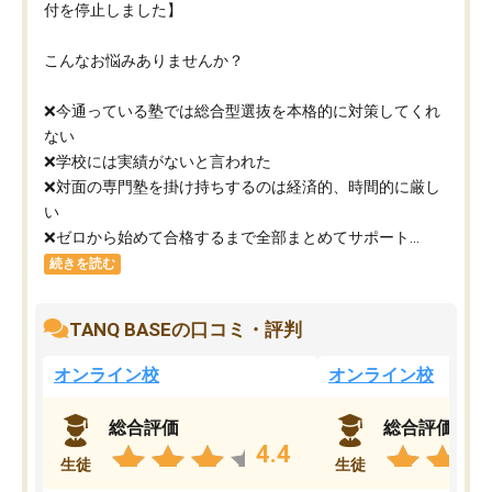
付を停止しました】
こんなお悩みありませんか？
❌今通っている塾では総合型選抜を本格的に対策してくれ
ない
❌学校には実績がないと言われた
❌対面の専門塾を掛け持ちするのは経済的、時間的に厳し
い
❌ゼロから始めて合格するまで全部まとめてサポート...
続きを読む
TANQ BASEの口コミ・評判
オンライン校
オンライン校
総合評価
総合評価
4.4
生徒
生徒