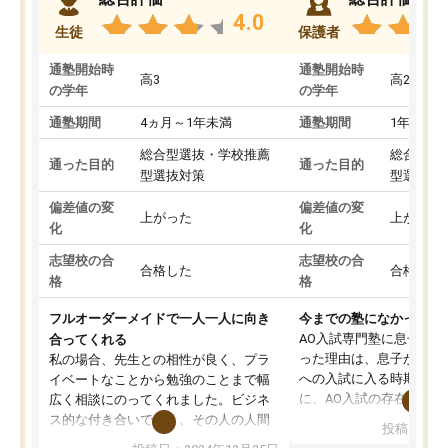
4.0
生徒
保護者
通塾開始時
通塾開始時
高3
高2
の学年
の学年
通塾期間
4ヵ月～1年未満
通塾期間
1年以上
総合型選抜・学校推薦
総合型選
通った目的
通った目的
型選抜対策
型選抜対
偏差値の変
偏差値の変
上がった
上がった
化
化
志望校の合
志望校の合
合格した
合格した
格
格
フルオーダーメイドで一人一人に向き
今までの塾になかったA
AO入試専門塾に息子を
合ってくれる
った理由は、息子が高校
私の場合、先生との相性が良く、プラ
への入試に入る時期に差
イベートなことから勉強のことまで幅
に、AO入試の存在を息
広く相談にのってくれました。ビジネ
してもその制度で合格し
ス的な付き合いでなく、その人の人間
投稿日：20
たことから、AOIに入塾
性までを適切に把握し、むきあってい