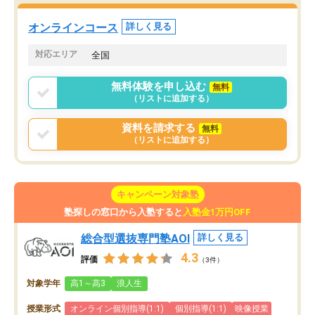
た。自分から学ぶ姿勢を
る勉強」から「目標のための勉強」へ
たい家庭には本当におす
意識が変わったことが、目標校への合
オンラインコース
詳しく見る
思います。
格に繋がったと思います。
対応エリア
全国
無料体験を申し込む
無料
（リストに追加する）
資料を請求する
無料
（リストに追加する）
キャンペーン対象塾
塾探しの窓口から入塾すると
入塾金1万円OFF
総合型選抜専門塾AOI
詳しく見る
4.3
評価
（3件）
対象学年
高1～高3
浪人生
授業形式
オンライン個別指導(1:1)
個別指導(1:1)
映像授業