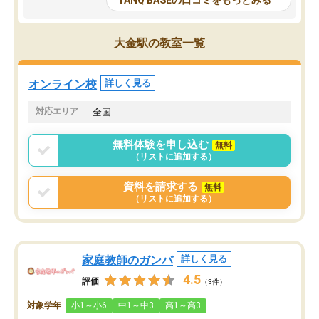
TANQ BASEの口コミをもっとみる
も目を通して頂ける。そのため多くの
接・小論文などの技術指
意見を聞くことができ、より良いもの
ション内容になっていま
を推敲することが可能だ。
選抜を通して将来自分が
大金駅の教室一覧
どの人も優しく、親身に接してくださ
のかといった人生設計・
るのでやる気も出て、良かったで
を社会人として働いてい
す！！
に考える事が出来る環境
オンライン校
詳しく見る
番の魅力だと思います。
い事が何もない所から社
対応エリア
全国
ポートを受け、学びたい
標を見つける事が出来ま
無料体験を申し込む
無料
（リストに追加する）
資料を請求する
無料
（リストに追加する）
家庭教師のガンバ
詳しく見る
4.5
評価
（3件）
対象学年
小1～小6
中1～中3
高1～高3