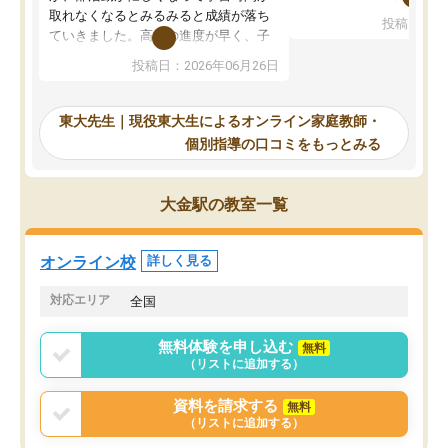
考えて入りました。地元
取れなくなるとみるみると成績が落ち
投稿日：20
で、当初は模試でD判定
ていきました。高校の進度が早く、子
していたのですが、やは
供も家に帰って勉強の話すると嫌な反
投稿日：2026年06月26日
験勉強に詳しく、先生か
応を示します。東大先生にお願いして
受け合格できました。ま
からは効率的な計画を先生が立ててく
自習室が毎日使えていつ
れるので、親としても安心です。毎日
東大先生｜現役東大生によるオンライン家庭教師・
るのが心強かったようで
使える自習室とかもあり、わからない
個別指導の口コミをもっとみる
謝です。
ところがあれば先生が回答してくれる
のも重宝しています。
大金駅の教室一覧
オンライン校
詳しく見る
対応エリア
全国
無料体験を申し込む
無料
（リストに追加する）
資料を請求する
無料
（リストに追加する）