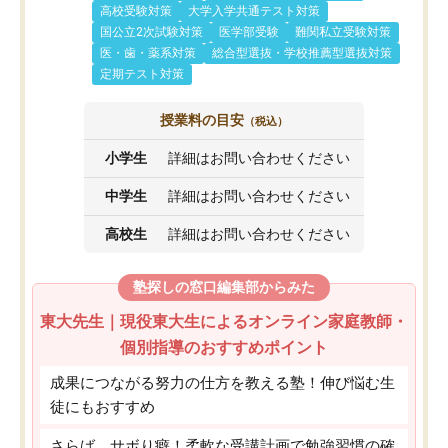
高校受験対策
大学入学共通テスト対策
国公立2次試験対策
医学部受験
難関私立受験対策
医・歯・薬系対策
総合型選抜・学校推薦型選抜対策
定期テスト対策
授業料の目安
（税込）
小学生
詳細はお問い合わせください
中学生
詳細はお問い合わせください
高校生
詳細はお問い合わせください
塾探しの窓口編集部からみた
東大先生｜現役東大生によるオンライン家庭教師・
個別指導のおすすめポイント
成果につながる努力の仕方を教える塾！伸び悩む生
徒にもおすすめ
さらば、サボり癖！柔軟な受講計画で勉強習慣の確