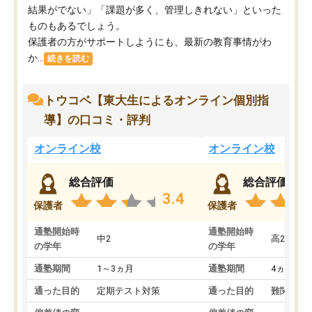
結果がでない」「課題が多く、管理しきれない」といった
ものもあるでしょう。
保護者の方がサポートしようにも、最新の教育事情がわ
か...
続きを読む
トウコベ【東大生によるオンライン個別指
導】の口コミ・評判
オンライン校
オンライン校
総合評価
総合評価
3.4
保護者
保護者
通塾開始時
通塾開始時
中2
高2
の学年
の学年
通塾期間
1～3ヵ月
通塾期間
4ヵ月～1
通った目的
定期テスト対策
通った目的
難関私立