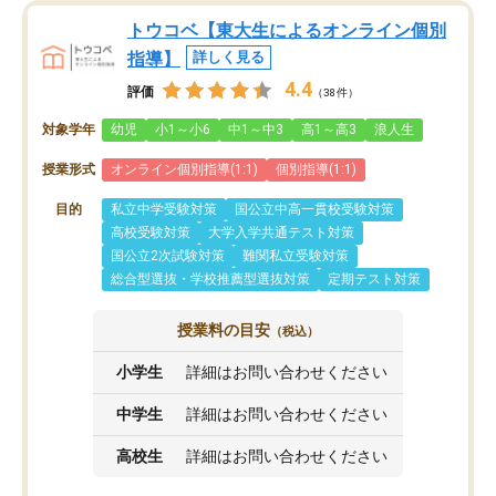
トウコベ【東大生によるオンライン個別
指導】
詳しく見る
4.4
評価
（38件）
対象学年
幼児
小1～小6
中1～中3
高1～高3
浪人生
授業形式
オンライン個別指導(1:1)
個別指導(1:1)
目的
私立中学受験対策
国公立中高一貫校受験対策
高校受験対策
大学入学共通テスト対策
国公立2次試験対策
難関私立受験対策
総合型選抜・学校推薦型選抜対策
定期テスト対策
授業料の目安
（税込）
小学生
詳細はお問い合わせください
中学生
詳細はお問い合わせください
高校生
詳細はお問い合わせください