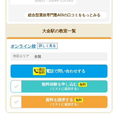
投稿日：2024年12月25日
思いました。
るなぁと強く感じることできました。
AOIでは、カウンセリン
また、他の先生の意見も聞いてみたい
で、AO入試を改めて知
と相談すると、他の先生も紹介してく
総合型選抜専門塾AOIの口コミをもっとみる
それに対しての具体的な
ださり、客観的なアドバイスもいただ
ことでした。更に子供の
くことができました（志望理由・自己
る適正等についても詳し
PR等の添削において）。そして、なに
大金駅の教室一覧
でき、メンターの方々も
より自習室が解放されている点がよか
けてらっしゃいますので
ったです。友達と好きな時間に自習
せることができました。
し、お互いを高めあえる環境がありま
オンライン校
詳しく見る
した。
対応エリア
全国
通話
電話で問い合わせする
無料
無料体験を申し込む
無料
（リストに追加する）
資料を請求する
無料
（リストに追加する）