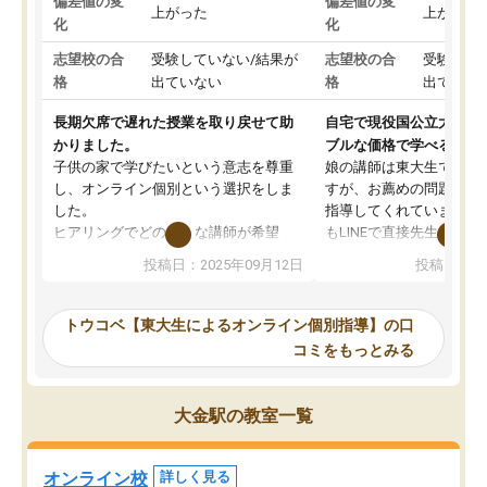
偏差値の変
偏差値の変
上がった
上がった
化
化
志望校の合
受験していない/結果が
志望校の合
受験して
格
出ていない
格
出ていな
長期欠席で遅れた授業を取り戻せて助
自宅で現役国公立大学生
かりました。
ブルな価格で学べる
子供の家で学びたいという意志を尊重
娘の講師は東大生では無
し、オンライン個別という選択をしま
すが、お薦めの問題集や
した。
指導してくれています。2
ヒアリングでどのような講師が希望
もLINEで直接先生に質問
か、オプションは付帯するかなど選ぶ
教科でも)。受講科目や
投稿日：2025年09月12日
投稿日：20
事が出来ました。
めれるので、個人に合っ
講師とのマッチング後講師との初回ミ
ると思います。カリキュ
ーティングを行い、その講師で良いか
いなのがあり(有料)、受
トウコベ【東大生によるオンライン個別指導】の口
他の講師を希望するか子供との相性も
ことをどんなスケジュー
コミをもっとみる
見てから講師を決定する事ができま
くか相談したのですが、
す。
ち期待したものではなく
うちの子は、初回面談の講師の方で決
内容でした。それでも明
大金駅の教室一覧
定しました。
やる気も出ましたし、苦
くなってきたようなので
オンラインツールを使用した単語帳の
お願いして良かったと思
オンライン校
詳しく見る