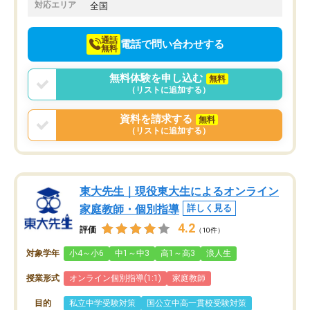
でお願いしました。来年の高校受験に
対応エリア
全国
向けて頑張っています。
通話
電話で問い合わせする
無料
無料体験を申し込む
無料
（リストに追加する）
資料を請求する
無料
（リストに追加する）
東大先生｜現役東大生によるオンライン
家庭教師・個別指導
詳しく見る
4.2
評価
（10件）
対象学年
小4～小6
中1～中3
高1～高3
浪人生
授業形式
オンライン個別指導(1:1)
家庭教師
目的
私立中学受験対策
国公立中高一貫校受験対策