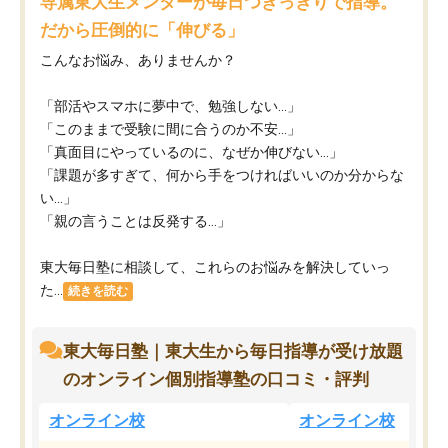
専属東大生メンターが毎日つきっきりで指導。
だから圧倒的に「伸びる」
こんなお悩み、ありませんか？
「部活やスマホに夢中で、勉強しない…」
「このままで受験に間に合うのか不安…」
「真面目にやっているのに、なぜか伸びない…」
「課題が多すぎて、何から手をつければいいのか分からな
い…」
「親の言うことは反発する…」
東大毎日塾に相談して、これらのお悩みを解決していっ
た...
続きを読む
東大毎日塾｜東大生から毎日指導が受け放題
のオンライン個別指導塾の口コミ・評判
オンライン校
オンライン校