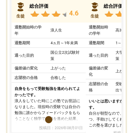
総合評価
総合評価
4.6
生徒
生徒
通塾開始時の学
通塾開始時
浪人生
高3
年
の学年
通塾期間
4ヵ月～1年未満
通塾期間
1～3ヵ月
国公立2次試験対
大学入学
通った目的
通った目的
策
策
偏差値の変化
上がった
偏差値の変
上がった
化
志望校の合格
合格した
志望校の合
受験して
自身をもって受験勉強を進められてよ
格
出ていな
かったです。
浪人をしていた時にこの塾でお世話に
いいとは思いますが、料
なりました。現役時の受験では自分の
す。
勉強に誰かからフィードバックをもら
自分が朝型なので、自習
うことなく独学で勉強を進めた結果、
つ、手助けしてくれる設
入試本番に地歴の学習が間に合わず不
この塾を選びました。
投稿日：2026年08月01日
合格となってしまいました。その経験
投稿日：20