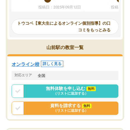
か、オプションは付帯するかなど選ぶ
教科でも)。受講科目や
投稿日：2025年09月12日
投稿日：20
事が出来ました。
めれるので、個人に合っ
講師とのマッチング後講師との初回ミ
ると思います。カリキュ
ーティングを行い、その講師で良いか
いなのがあり(有料)、受
トウコベ【東大生によるオンライン個別指導】の口
他の講師を希望するか子供との相性も
ことをどんなスケジュー
コミをもっとみる
見てから講師を決定する事ができま
くか相談したのですが、
す。
ち期待したものではなく
うちの子は、初回面談の講師の方で決
内容でした。それでも明
山前駅の教室一覧
定しました。
やる気も出ましたし、苦
くなってきたようなので
オンラインツールを使用した単語帳の
お願いして良かったと思
オンライン校
詳しく見る
共有があり宿題もそちらで出される形
も合わなければチェンジ
でした。
娘は3科目ともずっと同
対応エリア
全国
2ヶ月で担当講師の方がお辞めになると
言う事で講師変更の申し出があり、あ
無料体験を申し込む
無料
まりに短期での変更だった為、塾に通
（リストに追加する）
う事にして退会しました。遅れも取り
戻せ、授業内容や講師の方は良かった
資料を請求する
無料
と思います。
（リストに追加する）