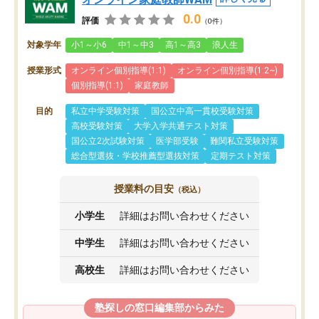
0.0
評価
（0件）
対象学年
小1～小6
中1～中3
高1～高3
浪人生
授業形式
オンライン個別指導(1:1)
オンライン個別指導(1:2~)
個別指導(1:1)
家庭教師
目的
私立中学受験対策
国公立中高一貫校受験対策
高校受験対策
大学入学共通テスト対策
国公立2次試験対策
医学部受験
難関私立受験対策
総合型選抜・学校推薦型選抜対策
定期テスト対策
授業料の目安
（税込）
小学生
詳細はお問い合わせください
中学生
詳細はお問い合わせください
高校生
詳細はお問い合わせください
塾探しの窓口編集部からみた