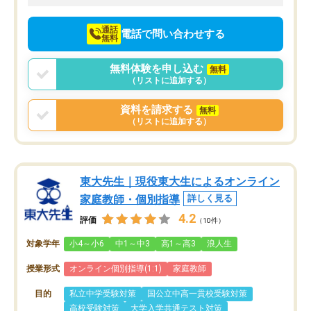
向けて頑張っています。
通話
電話で問い合わせする
無料
無料体験を申し込む
無料
（リストに追加する）
資料を請求する
無料
（リストに追加する）
東大先生｜現役東大生によるオンライン
家庭教師・個別指導
詳しく見る
4.2
評価
（10件）
対象学年
小4～小6
中1～中3
高1～高3
浪人生
授業形式
オンライン個別指導(1:1)
家庭教師
目的
私立中学受験対策
国公立中高一貫校受験対策
高校受験対策
大学入学共通テスト対策