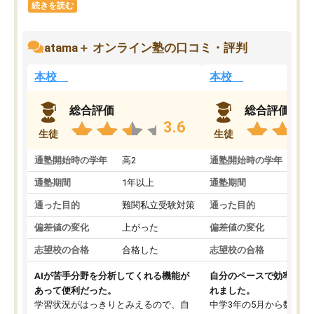
続きを読む
atama＋ オンライン塾の口コミ・評判
本校
本校
総合評価
総合評価
3.6
生徒
生徒
通塾開始時の学年
高2
通塾開始時の学年
中
通塾期間
1年以上
通塾期間
通った目的
難関私立受験対策
通った目的
偏差値の変化
上がった
偏差値の変化
志望校の合格
合格した
志望校の合格
AIが苦手分野を分析してくれる機能が
自分のペースで効率よく
あって便利だった。
れました。
学習状況がはっきりとみえるので、自
中学3年の5月から数学・