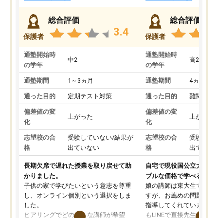
総合評価
総合評価
3.4
保護者
保護者
通塾開始時
通塾開始時
中2
高2
の学年
の学年
通塾期間
1～3ヵ月
通塾期間
4ヵ月～1
通った目的
定期テスト対策
通った目的
難関私立
偏差値の変
偏差値の変
上がった
上がった
化
化
志望校の合
受験していない/結果が
志望校の合
受験して
格
出ていない
格
出ていな
長期欠席で遅れた授業を取り戻せて助
自宅で現役国公立大学生
かりました。
ブルな価格で学べる
子供の家で学びたいという意志を尊重
娘の講師は東大生では無
し、オンライン個別という選択をしま
すが、お薦めの問題集や
した。
指導してくれています。2
ヒアリングでどのような講師が希望
もLINEで直接先生に質問