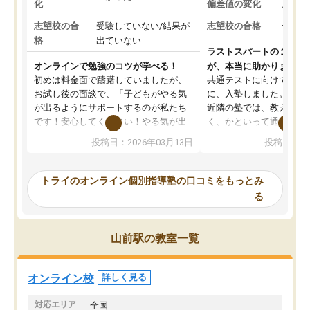
化
偏差値の変化
上がっ
志望校の合
受験していない/結果が
志望校の合格
合格し
格
出ていない
ラストスパートの１か月
オンラインで勉強のコツが学べる！
が、本当に助かりました
初めは料金面で躊躇していましたが、
共通テストに向けての追
お試し後の面談で、「子どもがやる気
に、入塾しました。田舎
が出るようにサポートするのが私たち
近隣の塾では、教えても
です！安心してください！やる気が出
く、かといって通うには
ないのは私たち講師の責任です」と言
が、トライならオンライ
投稿日：2026年03月13日
投稿日：20
ってくださり、確かに！と考えて、思
可能なので本当に助かり
い切って入塾しました。英語が苦手だ
テストの内容重視でした
ったんですが、学生の先生から学ぶこ
らないところをピンポイ
トライのオンライン個別指導塾の口コミをもっとみ
とで、勉強のコツみたいなものをつか
頂いて、とてもわかりや
る
み、徐々に成績が上がったらいいなと
していました。一生を左
思っていました。何が今足りないのか
スト、多少お金がかかっ
を的確に指導いただき、子どももびっ
思い切って入塾してよか
山前駅の教室一覧
くりするほど楽しんでやる気を持って
塾を受けています。狙い通り、少しず
つ成績も上がり、苦手意識も無くなっ
オンライン校
詳しく見る
てきたので、さらに苦手な数学も追加
でお願いしました。来年の高校受験に
対応エリア
全国