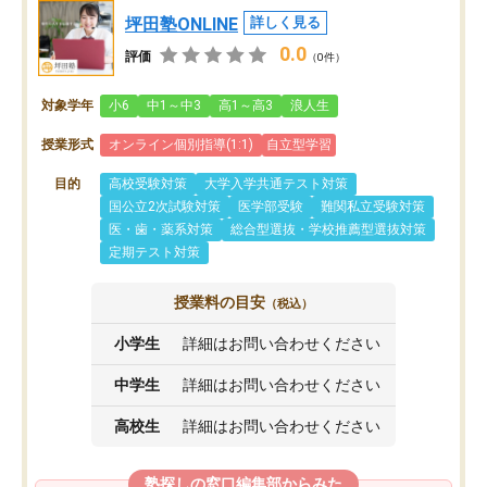
坪田塾ONLINE
詳しく見る
0.0
評価
（0件）
対象学年
小6
中1～中3
高1～高3
浪人生
授業形式
オンライン個別指導(1:1)
自立型学習
目的
高校受験対策
大学入学共通テスト対策
国公立2次試験対策
医学部受験
難関私立受験対策
医・歯・薬系対策
総合型選抜・学校推薦型選抜対策
定期テスト対策
授業料の目安
（税込）
小学生
詳細はお問い合わせください
中学生
詳細はお問い合わせください
高校生
詳細はお問い合わせください
塾探しの窓口編集部からみた