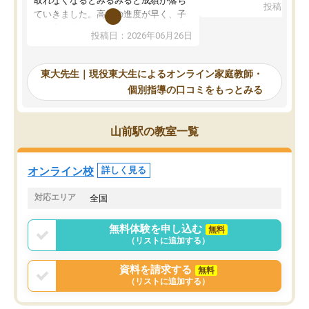
取れなくなるとみるみると成績が落ち
投稿日：20
で、当初は模試でD判定
ていきました。高校の進度が早く、子
していたのですが、やは
供も家に帰って勉強の話すると嫌な反
投稿日：2026年06月26日
験勉強に詳しく、先生か
応を示します。東大先生にお願いして
受け合格できました。ま
からは効率的な計画を先生が立ててく
自習室が毎日使えていつ
れるので、親としても安心です。毎日
東大先生｜現役東大生によるオンライン家庭教師・
るのが心強かったようで
使える自習室とかもあり、わからない
個別指導の口コミをもっとみる
謝です。
ところがあれば先生が回答してくれる
のも重宝しています。
山前駅の教室一覧
オンライン校
詳しく見る
対応エリア
全国
無料体験を申し込む
無料
（リストに追加する）
資料を請求する
無料
（リストに追加する）