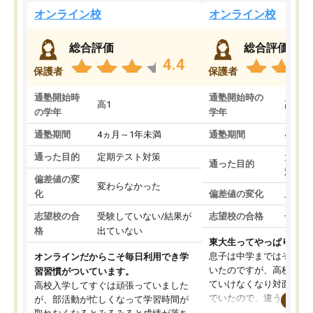
オンライン校
オンライン校
総合評価
総合評価
4.4
保護者
保護者
通塾開始時
通塾開始時の
高1
高3
の学年
学年
通塾期間
4ヵ月～1年未満
通塾期間
4ヵ月
通った目的
定期テスト対策
大学入
通った目的
対策
偏差値の変
変わらなかった
化
偏差値の変化
上がっ
志望校の合
受験していない/結果が
志望校の合格
合格し
格
出ていない
東大生ってやっぱりすご
息子は中学まではそこそ
オンラインだからこそ毎日利用でき学
いたのですが、高校に入
習習慣がついています。
ていけなくなり対面の塾
高校入学してすぐは頑張っていました
でいたので、違うアプロ
が、部活動が忙しくなって学習時間が
考えて入りました。地元