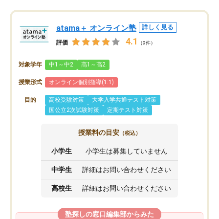
atama＋ オンライン塾
詳しく見る
4.1
評価
（9件）
対象学年
中1～中2
高1～高2
授業形式
オンライン個別指導(1:1)
目的
高校受験対策
大学入学共通テスト対策
国公立2次試験対策
定期テスト対策
授業料の目安
（税込）
小学生
小学生は募集していません
中学生
詳細はお問い合わせください
高校生
詳細はお問い合わせください
塾探しの窓口編集部からみた