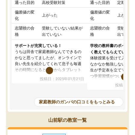
通った目的
高校受験対策
通った目的
定期テス
偏差値の変
偏差値の変
上がった
上がった
化
化
志望校の合
受験していない/結果が
志望校の合
受験して
格
出ていない
格
出ていな
サポートが充実している！
学校の教科書のポイント
うちは田舎で家庭教師なんてできるの
く教えてもらえている
かなと思ってましたが、オンラインで
体験授業を受けて入塾し
良い先生を紹介してくれて息子も毎週
なかなか勉強しない息子
その時間になると自分からタブレット
生が予定表を立ててくれ
を開いてzoomを繋げるようになりまし
つ学習習慣がついてきま
投稿日：2025年01月21日
た！5科目なんでもOKなのもとても気
オンラインで週に一度の
投稿日：20
に入っています
指導が無い日も予定表に
成績もだいぶ下の方でしたが、通い始
したり、LINEでわから
めて1年ほどだった今では平均点以上の
問できるのでとても助か
家庭教師のガンバの口コミをもっとみる
科目が増えてきました！あと1年受験ま
であるので無料の週末教室を使用しな
がら頑張って欲しいと思います！
山前駅の教室一覧