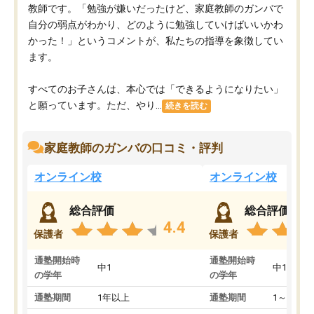
教師です。「勉強が嫌いだったけど、家庭教師のガンバで
自分の弱点がわかり、どのように勉強していけばいいかわ
かった！」というコメントが、私たちの指導を象徴してい
ます。
すべてのお子さんは、本心では「できるようになりたい」
と願っています。ただ、やり...
続きを読む
家庭教師のガンバの口コミ・評判
オンライン校
オンライン校
総合評価
総合評価
4.4
保護者
保護者
通塾開始時
通塾開始時
中1
中1
の学年
の学年
通塾期間
1年以上
通塾期間
1～3ヵ月