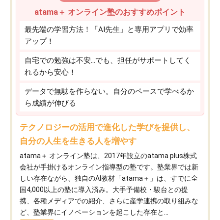
atama＋ オンライン塾のおすすめポイント
最先端の学習方法！「AI先生」と専用アプリで効率
アップ！
自宅での勉強は不安…でも、担任がサポートしてく
れるから安心！
データで無駄を作らない。自分のペースで学べるか
ら成績が伸びる
テクノロジーの活用で進化した学びを提供し、
自分の人生を生きる人を増やす
atama＋ オンライン塾は、2017年設立のatama plus株式
会社が手掛けるオンライン指導型の塾です。塾業界では新
しい存在ながら、独自のAI教材「atama＋」は、すでに全
国4,000以上の塾に導入済み。大手予備校・駿台との提
携、各種メディアでの紹介、さらに産学連携の取り組みな
ど、塾業界にイノベーションを起こした存在と...