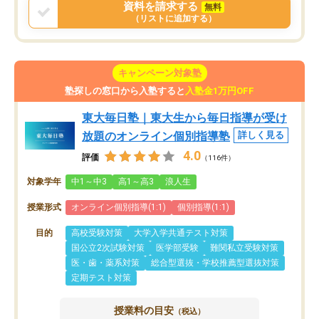
資料を請求する
無料
（リストに追加する）
キャンペーン対象塾
塾探しの窓口から入塾すると
入塾金1万円OFF
東大毎日塾｜東大生から毎日指導が受け
放題のオンライン個別指導塾
詳しく見る
4.0
評価
（116件）
対象学年
中1～中3
高1～高3
浪人生
授業形式
オンライン個別指導(1:1)
個別指導(1:1)
目的
高校受験対策
大学入学共通テスト対策
国公立2次試験対策
医学部受験
難関私立受験対策
医・歯・薬系対策
総合型選抜・学校推薦型選抜対策
定期テスト対策
授業料の目安
（税込）