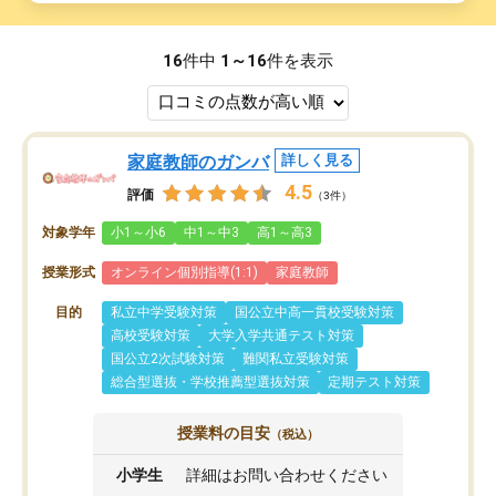
16
件中
1～16
件を表示
家庭教師のガンバ
詳しく見る
4.5
評価
（3件）
対象学年
小1～小6
中1～中3
高1～高3
授業形式
オンライン個別指導(1:1)
家庭教師
目的
私立中学受験対策
国公立中高一貫校受験対策
高校受験対策
大学入学共通テスト対策
国公立2次試験対策
難関私立受験対策
総合型選抜・学校推薦型選抜対策
定期テスト対策
授業料の目安
（税込）
小学生
詳細はお問い合わせください