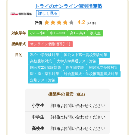
トライのオンライン個別指導塾
詳しく見る
4.2
評価
（44件）
対象学年
小1～小6
中1～中3
高1～高3
浪人生
授業形式
オンライン個別指導(1:1)
目的
私立中学受験対策
国公立中高一貫校受験対策
高校受験対策
大学入学共通テスト対策
国公立2次試験対策
医学部受験
難関私立受験対策
医・歯・薬系対策
総合型選抜・学校推薦型選抜対策
定期テスト対策
授業料の目安
（税込）
小学生
詳細はお問い合わせください
中学生
詳細はお問い合わせください
高校生
詳細はお問い合わせください