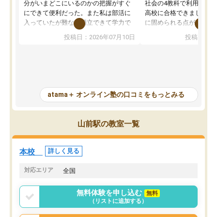
分がいまどこにいるのかの把握がすぐ
社会の4教科で利用し、偏
にできて便利だった。また私は部活に
高校に合格できました。
入っていたが難なく両立できて学力で
に固められる点が魅力で
も部活でも結果を残すことができてよ
れる「ウォームアップ」
投稿日：2026年07月10日
投稿日：20
かった。また問題演習の際に、自分が
項目のおかげで、手軽に
一度間違えた問題を繰り返し学習でき
せられます。何度も間違
たので苦手だった英語の克服につなが
「特訓」項目で徹底的に
った点もよかった。ただAIをアピール
め、苦手克服に非常に役
して活用するのは良かった点もあった
また、その日の勉強時間
が、自分で自分の管理ができない人に
元数が可視化されるので
atama＋ オンライン塾の口コミをもっとみる
とっては難しい部分もあるのではない
しながら意欲的に取り組
かと思った。
常に効果を実感している
になった現在も大学受験
山前駅の教室一覧
して利用しており、自信
すめできる塾です。
本校
詳しく見る
対応エリア
全国
無料体験を申し込む
無料
（リストに追加する）