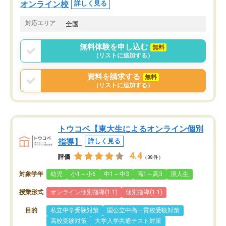
オンライン校
詳しく見る
対応エリア
全国
無料体験を申し込む
無料
（リストに追加する）
資料を請求する
無料
（リストに追加する）
トウコベ【東大生によるオンライン個別
指導】
詳しく見る
4.4
評価
（38件）
対象学年
幼児
小1～小6
中1～中3
高1～高3
浪人生
授業形式
オンライン個別指導(1:1)
個別指導(1:1)
目的
私立中学受験対策
国公立中高一貫校受験対策
高校受験対策
大学入学共通テスト対策