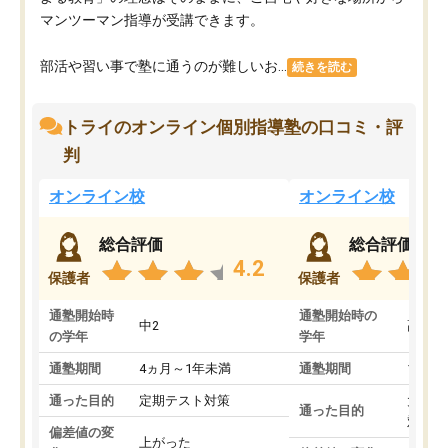
マンツーマン指導が受講できます。
部活や習い事で塾に通うのが難しいお...
続きを読む
トライのオンライン個別指導塾の口コミ・評
判
オンライン校
オンライン校
総合評価
総合評価
4.2
保護者
保護者
通塾開始時
通塾開始時の
中2
高3
の学年
学年
通塾期間
4ヵ月～1年未満
通塾期間
1～3
通った目的
定期テスト対策
大学入
通った目的
対策
偏差値の変
上がった