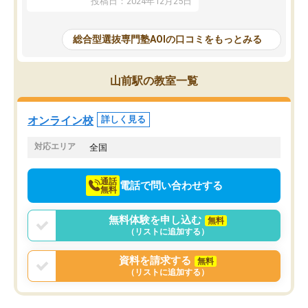
投稿日：2024年12月25日
思いました。
るなぁと強く感じることできました。
AOIでは、カウンセリン
また、他の先生の意見も聞いてみたい
で、AO入試を改めて知
と相談すると、他の先生も紹介してく
総合型選抜専門塾AOIの口コミをもっとみる
それに対しての具体的な
ださり、客観的なアドバイスもいただ
ことでした。更に子供の
くことができました（志望理由・自己
る適正等についても詳し
PR等の添削において）。そして、なに
山前駅の教室一覧
でき、メンターの方々も
より自習室が解放されている点がよか
けてらっしゃいますので
ったです。友達と好きな時間に自習
せることができました。
し、お互いを高めあえる環境がありま
オンライン校
詳しく見る
した。
対応エリア
全国
通話
電話で問い合わせする
無料
無料体験を申し込む
無料
（リストに追加する）
資料を請求する
無料
（リストに追加する）