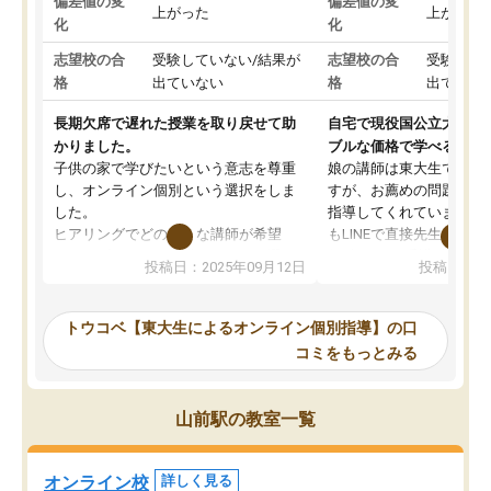
偏差値の変
偏差値の変
上がった
上がった
化
化
志望校の合
受験していない/結果が
志望校の合
受験して
格
出ていない
格
出ていな
長期欠席で遅れた授業を取り戻せて助
自宅で現役国公立大学生
かりました。
ブルな価格で学べる
子供の家で学びたいという意志を尊重
娘の講師は東大生では無
し、オンライン個別という選択をしま
すが、お薦めの問題集や
した。
指導してくれています。2
ヒアリングでどのような講師が希望
もLINEで直接先生に質問
か、オプションは付帯するかなど選ぶ
教科でも)。受講科目や
投稿日：2025年09月12日
投稿日：20
事が出来ました。
めれるので、個人に合っ
講師とのマッチング後講師との初回ミ
ると思います。カリキュ
ーティングを行い、その講師で良いか
いなのがあり(有料)、受
トウコベ【東大生によるオンライン個別指導】の口
他の講師を希望するか子供との相性も
ことをどんなスケジュー
コミをもっとみる
見てから講師を決定する事ができま
くか相談したのですが、
す。
ち期待したものではなく
うちの子は、初回面談の講師の方で決
内容でした。それでも明
山前駅の教室一覧
定しました。
やる気も出ましたし、苦
くなってきたようなので
オンラインツールを使用した単語帳の
お願いして良かったと思
オンライン校
詳しく見る