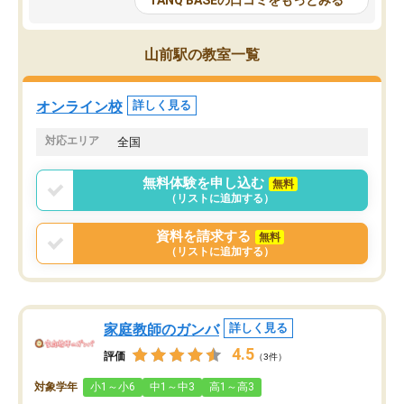
TANQ BASEの口コミをもっとみる
も目を通して頂ける。そのため多くの
接・小論文などの技術指
意見を聞くことができ、より良いもの
ション内容になっていま
を推敲することが可能だ。
選抜を通して将来自分が
山前駅の教室一覧
どの人も優しく、親身に接してくださ
のかといった人生設計・
るのでやる気も出て、良かったで
を社会人として働いてい
す！！
に考える事が出来る環境
オンライン校
詳しく見る
番の魅力だと思います。
い事が何もない所から社
対応エリア
全国
ポートを受け、学びたい
標を見つける事が出来ま
無料体験を申し込む
無料
（リストに追加する）
資料を請求する
無料
（リストに追加する）
家庭教師のガンバ
詳しく見る
4.5
評価
（3件）
対象学年
小1～小6
中1～中3
高1～高3