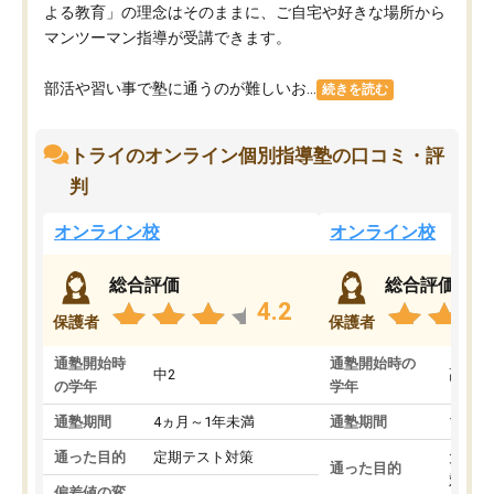
よる教育」の理念はそのままに、ご自宅や好きな場所から
マンツーマン指導が受講できます。
部活や習い事で塾に通うのが難しいお...
続きを読む
トライのオンライン個別指導塾の口コミ・評
判
オンライン校
オンライン校
総合評価
総合評価
4.2
保護者
保護者
通塾開始時
通塾開始時の
中2
高3
の学年
学年
通塾期間
4ヵ月～1年未満
通塾期間
1～3
通った目的
定期テスト対策
大学入
通った目的
対策
偏差値の変