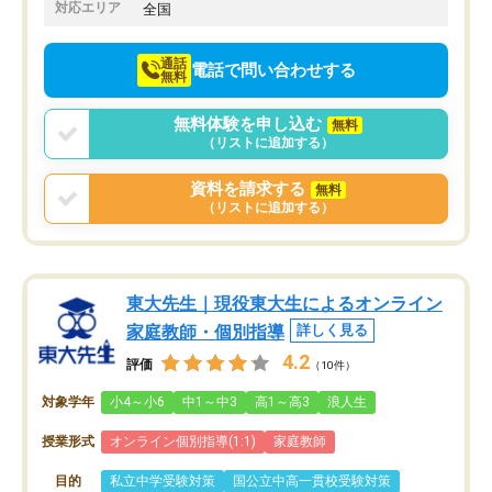
でお願いしました。来年の高校受験に
対応エリア
全国
向けて頑張っています。
通話
電話で問い合わせする
無料
無料体験を申し込む
無料
（リストに追加する）
資料を請求する
無料
（リストに追加する）
東大先生｜現役東大生によるオンライン
家庭教師・個別指導
詳しく見る
4.2
評価
（10件）
対象学年
小4～小6
中1～中3
高1～高3
浪人生
授業形式
オンライン個別指導(1:1)
家庭教師
目的
私立中学受験対策
国公立中高一貫校受験対策