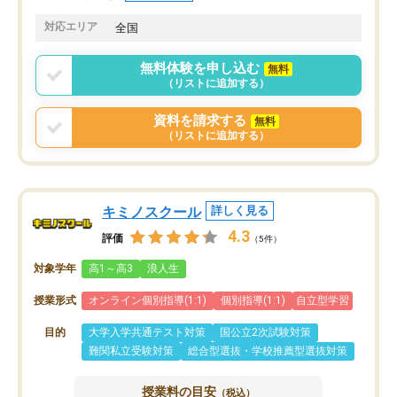
共有があり宿題もそちらで出される形
も合わなければチェンジ
でした。
娘は3科目ともずっと同
対応エリア
全国
2ヶ月で担当講師の方がお辞めになると
言う事で講師変更の申し出があり、あ
無料体験を申し込む
無料
まりに短期での変更だった為、塾に通
（リストに追加する）
う事にして退会しました。遅れも取り
戻せ、授業内容や講師の方は良かった
資料を請求する
無料
と思います。
（リストに追加する）
キミノスクール
詳しく見る
4.3
評価
（5件）
対象学年
高1～高3
浪人生
授業形式
オンライン個別指導(1:1)
個別指導(1:1)
自立型学習
目的
大学入学共通テスト対策
国公立2次試験対策
難関私立受験対策
総合型選抜・学校推薦型選抜対策
授業料の目安
（税込）