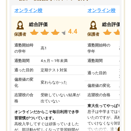
オンライン校
オンライン校
総合評価
総合評価
4.4
保護者
保護者
通塾開始時
通塾開始時の
高1
高3
の学年
学年
通塾期間
4ヵ月～1年未満
通塾期間
4ヵ月
通った目的
定期テスト対策
大学入
通った目的
対策
偏差値の変
変わらなかった
化
偏差値の変化
上がっ
志望校の合
受験していない/結果が
志望校の合格
合格し
格
出ていない
東大生ってやっぱりすご
息子は中学まではそこそ
オンラインだからこそ毎日利用でき学
いたのですが、高校に入
習習慣がついています。
ていけなくなり対面の塾
高校入学してすぐは頑張っていました
でいたので、違うアプロ
が、部活動が忙しくなって学習時間が