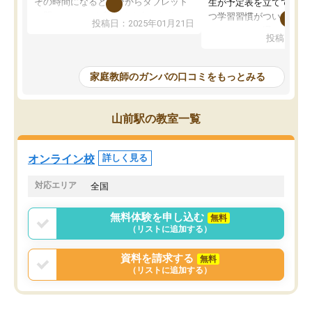
その時間になると自分からタブレット
生が予定表を立ててくれ
を開いてzoomを繋げるようになりまし
つ学習習慣がついてきま
投稿日：2025年01月21日
た！5科目なんでもOKなのもとても気
オンラインで週に一度の
投稿日：20
に入っています
指導が無い日も予定表に
成績もだいぶ下の方でしたが、通い始
したり、LINEでわから
めて1年ほどだった今では平均点以上の
問できるのでとても助か
家庭教師のガンバの口コミをもっとみる
科目が増えてきました！あと1年受験ま
であるので無料の週末教室を使用しな
がら頑張って欲しいと思います！
山前駅の教室一覧
オンライン校
詳しく見る
対応エリア
全国
無料体験を申し込む
無料
（リストに追加する）
資料を請求する
無料
（リストに追加する）