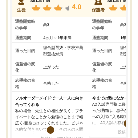
4.0
生徒
保護者
通塾開始時
通塾開始時
高3
高2
の学年
の学年
通塾期間
4ヵ月～1年未満
通塾期間
1年以上
総合型選抜・学校推薦
総合型選
通った目的
通った目的
型選抜対策
型選抜対
偏差値の変
偏差値の変
上がった
上がった
化
化
志望校の合
志望校の合
合格した
合格した
格
格
フルオーダーメイドで一人一人に向き
今までの塾になかったA
AO入試専門塾に息子を
合ってくれる
った理由は、息子が高校
私の場合、先生との相性が良く、プラ
への入試に入る時期に差
イベートなことから勉強のことまで幅
に、AO入試の存在を息
広く相談にのってくれました。ビジネ
してもその制度で合格し
ス的な付き合いでなく、その人の人間
投稿日：20
たことから、AOIに入塾
性までを適切に把握し、むきあってい