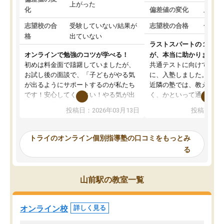
上がった
化
偏差値の変化
上がっ
志望校の合
受験していない/結果が
志望校の合格
合格し
格
出ていない
ラストスパートの１か月
オンラインで勉強のコツが学べる！
が、本当に助かりました
初めは料金面で躊躇していましたが、
共通テストに向けての追
お試し後の面談で、「子どもがやる気
に、入塾しました。田舎
が出るようにサポートするのが私たち
近隣の塾では、教えても
です！安心してください！やる気が出
く、かといって通うには
ないのは私たち講師の責任です」と言
が、トライならオンライ
投稿日：2026年03月13日
投稿日：20
ってくださり、確かに！と考えて、思
可能なので本当に助かり
い切って入塾しました。英語が苦手だ
テストの内容重視でした
ったんですが、学生の先生から学ぶこ
らないところをピンポイ
トライのオンライン個別指導塾の口コミをもっとみ
とで、勉強のコツみたいなものをつか
頂いて、とてもわかりや
る
み、徐々に成績が上がったらいいなと
していました。一生を左
思っていました。何が今足りないのか
スト、多少お金がかかっ
を的確に指導いただき、子どももびっ
思い切って入塾してよか
山前駅の教室一覧
くりするほど楽しんでやる気を持って
塾を受けています。狙い通り、少しず
つ成績も上がり、苦手意識も無くなっ
オンライン校
詳しく見る
てきたので、さらに苦手な数学も追加