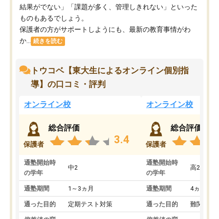
結果がでない」「課題が多く、管理しきれない」といった
ものもあるでしょう。
保護者の方がサポートしようにも、最新の教育事情がわ
か...
続きを読む
トウコベ【東大生によるオンライン個別指
導】の口コミ・評判
オンライン校
オンライン校
総合評価
総合評価
3.4
保護者
保護者
通塾開始時
通塾開始時
中2
高2
の学年
の学年
通塾期間
1～3ヵ月
通塾期間
4ヵ月～1
通った目的
定期テスト対策
通った目的
難関私立