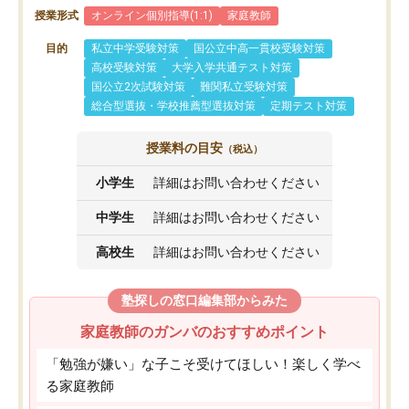
授業形式
オンライン個別指導(1:1)
家庭教師
目的
私立中学受験対策
国公立中高一貫校受験対策
高校受験対策
大学入学共通テスト対策
国公立2次試験対策
難関私立受験対策
総合型選抜・学校推薦型選抜対策
定期テスト対策
授業料の目安
（税込）
小学生
詳細はお問い合わせください
中学生
詳細はお問い合わせください
高校生
詳細はお問い合わせください
塾探しの窓口編集部からみた
家庭教師のガンバのおすすめポイント
「勉強が嫌い」な子こそ受けてほしい！楽しく学べ
る家庭教師