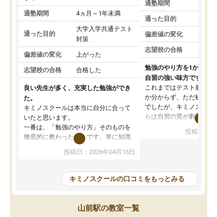
通塾期間
通塾期間
4ヵ月～1年未満
通った目的
大学入学共通テスト
通った目的
偏差値の変化
対策
志望校の合格
偏差値の変化
上がった
勉強のやり方を1から教
志望校の合格
合格した
自習の強い味方です。
これまではテスト前に何
良い先生が多く、充実した勉強ができ
か分からず、ただ机に座
た。
でしたが、キミノスクー
キミノスクールは本当に自分に合って
らは自習の質が劇的に変
いたと思います。
先生が毎日何をすべきか
一番は、「勉強のやり方」そのものを
投稿日：20
を明確にしてくれるので
徹底的に教わったことです。単に知識
ずに学習に取り組めるよ
を詰め込むのではなく、自学自習の習
投稿日：2026年04月16日
が一番の収穫です。
慣が身につくよう並走してくれるの
授業で教えてもらうとい
で、通塾日以外も机に向かうのが苦で
の仕方をコーチングして
はなくなりました。
キミノスクールの口コミをもっとみる
ルなので、家での学習習
身につきました。結果と
講師の方との距離も近く、親身なコー
た英語の偏差値が10以上
チングのおかげで、停滞期もモチベー
山前駅の教室一覧
していた公立高校に無事
ションを維持できました。「やらされ