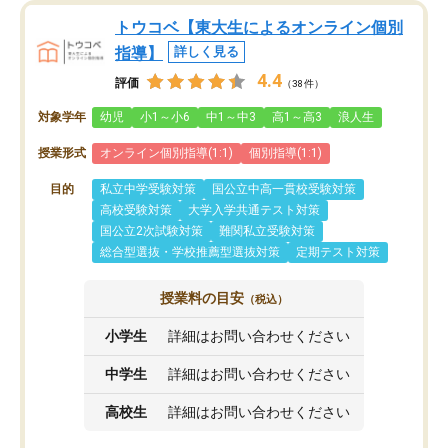
トウコベ【東大生によるオンライン個別
指導】
詳しく見る
4.4
評価
（38件）
対象学年
幼児
小1～小6
中1～中3
高1～高3
浪人生
授業形式
オンライン個別指導(1:1)
個別指導(1:1)
目的
私立中学受験対策
国公立中高一貫校受験対策
高校受験対策
大学入学共通テスト対策
国公立2次試験対策
難関私立受験対策
総合型選抜・学校推薦型選抜対策
定期テスト対策
授業料の目安
（税込）
小学生
詳細はお問い合わせください
中学生
詳細はお問い合わせください
高校生
詳細はお問い合わせください