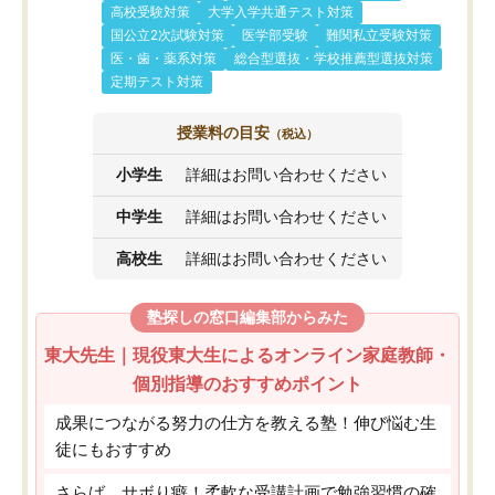
高校受験対策
大学入学共通テスト対策
国公立2次試験対策
医学部受験
難関私立受験対策
医・歯・薬系対策
総合型選抜・学校推薦型選抜対策
定期テスト対策
授業料の目安
（税込）
小学生
詳細はお問い合わせください
中学生
詳細はお問い合わせください
高校生
詳細はお問い合わせください
塾探しの窓口編集部からみた
東大先生｜現役東大生によるオンライン家庭教師・
個別指導のおすすめポイント
成果につながる努力の仕方を教える塾！伸び悩む生
徒にもおすすめ
さらば、サボり癖！柔軟な受講計画で勉強習慣の確