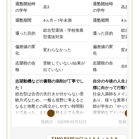
通塾開始時
通塾開始時
高3
高2
の学年
の学年
通塾期間
4ヵ月～1年未満
通塾期間
4ヵ月～1
総合型選抜・学校推薦
総合型選
通った目的
通った目的
型選抜対策
型選抜対
偏差値の変
偏差値の変
変わらなかった
変わらな
化
化
志望校の合
受験していない/結果が
志望校の合
合格した
格
出ていない
格
志望動機などの書類の添削が丁寧でし
自分の今後の人生と真剣
た！
標に向かって行動できる
総合型は合否の先行きが分からない受
社会人講師をメインとし
験方式なため、一般も視野に考えると
あり、様々な業界を経験
なると他塾との両立がしやすい時間割
師が学生の「やってみた
りであった。また授業料もとても良か
現実的なアドバイスを行
った。
す。基本応援ベースなの
投稿日：2025年03月22日
投稿日：20
総合型の多くの塾は大学生が見ること
分野について学生知識で
が多いが、はたらく部総合型コースは
い部分まで深ぼる事が出
大学生の目だけでなく、数人の大人に
総合型選抜対策として志