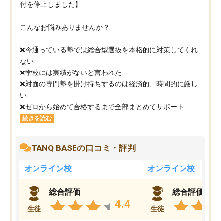
付を停止しました】
こんなお悩みありませんか？
❌今通っている塾では総合型選抜を本格的に対策してくれ
ない
❌学校には実績がないと言われた
❌対面の専門塾を掛け持ちするのは経済的、時間的に厳し
い
❌ゼロから始めて合格するまで全部まとめてサポート...
続きを読む
TANQ BASEの口コミ・評判
オンライン校
オンライン校
総合評価
総合評価
4.4
生徒
生徒