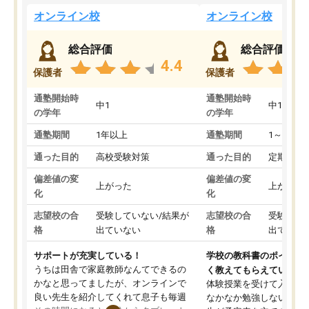
オンライン校
オンライン校
総合評価
総合評価
4.4
保護者
保護者
通塾開始時
通塾開始時
中1
中1
の学年
の学年
通塾期間
1年以上
通塾期間
1～3ヵ月
通った目的
高校受験対策
通った目的
定期テス
偏差値の変
偏差値の変
上がった
上がった
化
化
志望校の合
受験していない/結果が
志望校の合
受験して
格
出ていない
格
出ていな
サポートが充実している！
学校の教科書のポイント
うちは田舎で家庭教師なんてできるの
く教えてもらえている
かなと思ってましたが、オンラインで
体験授業を受けて入塾し
良い先生を紹介してくれて息子も毎週
なかなか勉強しない息子