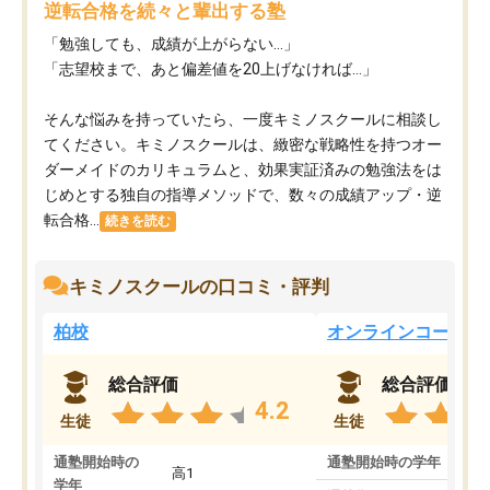
逆転合格を続々と輩出する塾
「勉強しても、成績が上がらない…」
「志望校まで、あと偏差値を20上げなければ…」
そんな悩みを持っていたら、一度キミノスクールに相談し
てください。キミノスクールは、緻密な戦略性を持つオー
ダーメイドのカリキュラムと、効果実証済みの勉強法をは
じめとする独自の指導メソッドで、数々の成績アップ・逆
転合格...
続きを読む
キミノスクールの口コミ・評判
柏校
オンラインコース
総合評価
総合評価
4.2
生徒
生徒
通塾開始時の
通塾開始時の学年
中
高1
学年