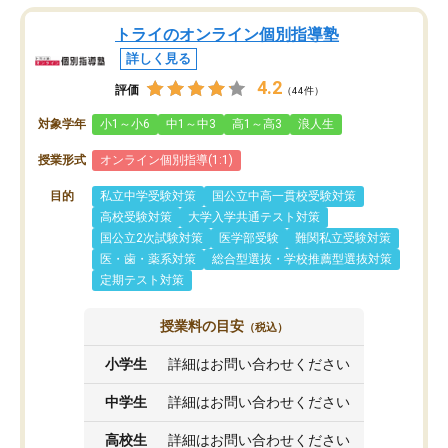
トライのオンライン個別指導塾
詳しく見る
4.2
評価
（44件）
対象学年
小1～小6
中1～中3
高1～高3
浪人生
授業形式
オンライン個別指導(1:1)
目的
私立中学受験対策
国公立中高一貫校受験対策
高校受験対策
大学入学共通テスト対策
国公立2次試験対策
医学部受験
難関私立受験対策
医・歯・薬系対策
総合型選抜・学校推薦型選抜対策
定期テスト対策
授業料の目安
（税込）
小学生
詳細はお問い合わせください
中学生
詳細はお問い合わせください
高校生
詳細はお問い合わせください