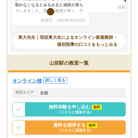
考えて入りました。地元
取れなくなるとみるみると成績が落ち
投稿日：20
で、当初は模試でD判定
ていきました。高校の進度が早く、子
していたのですが、やは
供も家に帰って勉強の話すると嫌な反
投稿日：2026年06月26日
験勉強に詳しく、先生か
応を示します。東大先生にお願いして
受け合格できました。ま
からは効率的な計画を先生が立ててく
自習室が毎日使えていつ
れるので、親としても安心です。毎日
東大先生｜現役東大生によるオンライン家庭教師・
るのが心強かったようで
使える自習室とかもあり、わからない
個別指導の口コミをもっとみる
謝です。
ところがあれば先生が回答してくれる
のも重宝しています。
山前駅の教室一覧
オンライン校
詳しく見る
対応エリア
全国
無料体験を申し込む
無料
（リストに追加する）
資料を請求する
無料
（リストに追加する）