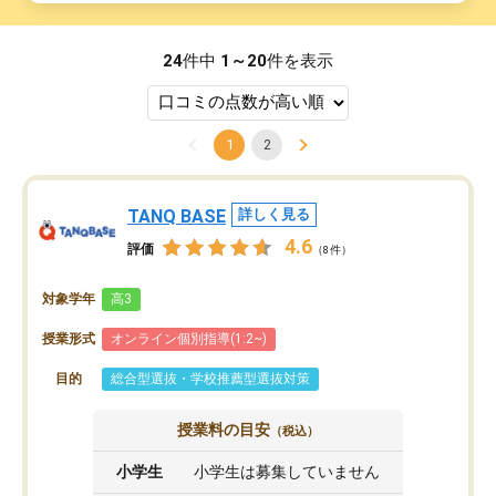
24
件中
1～20
件を表示
1
2
TANQ BASE
詳しく見る
4.6
評価
（8件）
対象学年
高3
授業形式
オンライン個別指導(1:2~)
目的
総合型選抜・学校推薦型選抜対策
授業料の目安
（税込）
小学生
小学生は募集していません