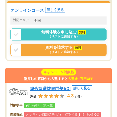
た。自分から学ぶ姿勢を
る勉強」から「目標のための勉強」へ
たい家庭には本当におす
意識が変わったことが、目標校への合
オンラインコース
詳しく見る
思います。
格に繋がったと思います。
対応エリア
全国
無料体験を申し込む
無料
（リストに追加する）
資料を請求する
無料
（リストに追加する）
キャンペーン対象塾
塾探しの窓口から入塾すると
入塾金1万円OFF
総合型選抜専門塾AOI
詳しく見る
4.3
評価
（3件）
対象学年
高1～高3
浪人生
授業形式
オンライン個別指導(1:1)
個別指導(1:1)
映像授業