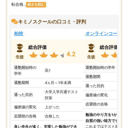
転合格...
続きを読む
キミノスクールの口コミ・評判
柏校
オンラインコース
総合評価
総合評価
4.2
生徒
生徒
通塾開始時の
通塾開始時の学年
中
高1
学年
通塾期間
通塾期間
4ヵ月～1年未満
通った目的
大学入学共通テスト
通った目的
偏差値の変化
対策
志望校の合格
偏差値の変化
上がった
勉強のやり方を1から教
志望校の合格
合格した
自習の強い味方です。
これまではテスト前に何
良い先生が多く、充実した勉強ができ