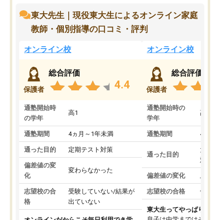
東大先生｜現役東大生によるオンライン家庭
教師・個別指導の口コミ・評判
オンライン校
オンライン校
総合評価
総合評価
4.4
保護者
保護者
通塾開始時
通塾開始時の
高1
高3
の学年
学年
通塾期間
4ヵ月～1年未満
通塾期間
4ヵ月
通った目的
定期テスト対策
大学入
通った目的
対策
偏差値の変
変わらなかった
化
偏差値の変化
上がっ
志望校の合
受験していない/結果が
志望校の合格
合格し
格
出ていない
東大生ってやっぱりすご
息子は中学まではそこそ
オンラインだからこそ毎日利用でき学