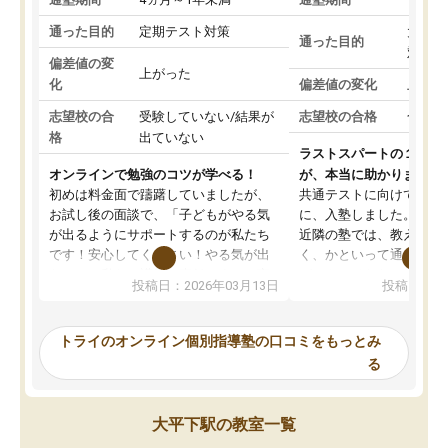
通った目的
定期テスト対策
大学入
通った目的
対策
偏差値の変
上がった
化
偏差値の変化
上がっ
志望校の合
受験していない/結果が
志望校の合格
合格し
格
出ていない
ラストスパートの１か月
オンラインで勉強のコツが学べる！
が、本当に助かりました
初めは料金面で躊躇していましたが、
共通テストに向けての追
お試し後の面談で、「子どもがやる気
に、入塾しました。田舎
が出るようにサポートするのが私たち
近隣の塾では、教えても
です！安心してください！やる気が出
く、かといって通うには
ないのは私たち講師の責任です」と言
が、トライならオンライ
投稿日：2026年03月13日
投稿日：20
ってくださり、確かに！と考えて、思
可能なので本当に助かり
い切って入塾しました。英語が苦手だ
テストの内容重視でした
ったんですが、学生の先生から学ぶこ
らないところをピンポイ
トライのオンライン個別指導塾の口コミをもっとみ
とで、勉強のコツみたいなものをつか
頂いて、とてもわかりや
る
み、徐々に成績が上がったらいいなと
していました。一生を左
思っていました。何が今足りないのか
スト、多少お金がかかっ
を的確に指導いただき、子どももびっ
思い切って入塾してよか
大平下駅の教室一覧
くりするほど楽しんでやる気を持って