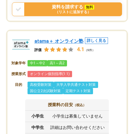
資料を請求する
無料
（リストに追加する）
atama＋ オンライン塾
詳しく見る
4.1
評価
（9件）
対象学年
中1～中2
高1～高2
授業形式
オンライン個別指導(1:1)
目的
高校受験対策
大学入学共通テスト対策
国公立2次試験対策
定期テスト対策
授業料の目安
（税込）
小学生
小学生は募集していません
中学生
詳細はお問い合わせください