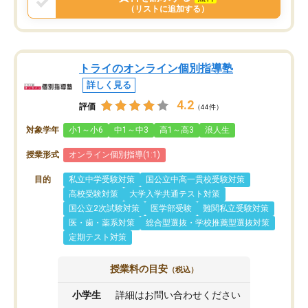
（リストに追加する）
トライのオンライン個別指導塾
詳しく見る
4.2
評価
（44件）
対象学年
小1～小6
中1～中3
高1～高3
浪人生
授業形式
オンライン個別指導(1:1)
目的
私立中学受験対策
国公立中高一貫校受験対策
高校受験対策
大学入学共通テスト対策
国公立2次試験対策
医学部受験
難関私立受験対策
医・歯・薬系対策
総合型選抜・学校推薦型選抜対策
定期テスト対策
授業料の目安
（税込）
小学生
詳細はお問い合わせください