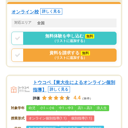
オンライン校
詳しく見る
対応エリア
全国
無料体験を申し込む
無料
（リストに追加する）
資料を請求する
無料
（リストに追加する）
トウコベ【東大生によるオンライン個別
指導】
詳しく見る
4.4
評価
（38件）
対象学年
幼児
小1～小6
中1～中3
高1～高3
浪人生
授業形式
オンライン個別指導(1:1)
個別指導(1:1)