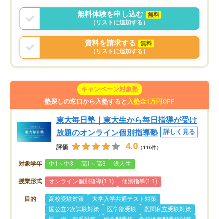
無料体験を申し込む
無料
（リストに追加する）
資料を請求する
無料
（リストに追加する）
キャンペーン対象塾
塾探しの窓口から入塾すると
入塾金1万円OFF
東大毎日塾｜東大生から毎日指導が受け
放題のオンライン個別指導塾
詳しく見る
4.0
評価
（116件）
対象学年
中1～中3
高1～高3
浪人生
授業形式
オンライン個別指導(1:1)
個別指導(1:1)
目的
高校受験対策
大学入学共通テスト対策
国公立2次試験対策
医学部受験
難関私立受験対策