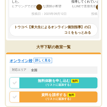
した。
指導してくれています。2
ヒアリングでどのような講師が希望
もLINEで直接先生に質問
か、オプションは付帯するかなど選ぶ
教科でも)。受講科目や
投稿日：2025年09月12日
投稿日：20
事が出来ました。
めれるので、個人に合っ
講師とのマッチング後講師との初回ミ
ると思います。カリキュ
ーティングを行い、その講師で良いか
いなのがあり(有料)、受
トウコベ【東大生によるオンライン個別指導】の口
他の講師を希望するか子供との相性も
ことをどんなスケジュー
コミをもっとみる
見てから講師を決定する事ができま
くか相談したのですが、
す。
ち期待したものではなく
うちの子は、初回面談の講師の方で決
内容でした。それでも明
大平下駅の教室一覧
定しました。
やる気も出ましたし、苦
くなってきたようなので
オンラインツールを使用した単語帳の
お願いして良かったと思
オンライン校
詳しく見る
共有があり宿題もそちらで出される形
も合わなければチェンジ
でした。
娘は3科目ともずっと同
対応エリア
全国
2ヶ月で担当講師の方がお辞めになると
言う事で講師変更の申し出があり、あ
無料体験を申し込む
無料
まりに短期での変更だった為、塾に通
（リストに追加する）
う事にして退会しました。遅れも取り
戻せ、授業内容や講師の方は良かった
資料を請求する
無料
と思います。
（リストに追加する）