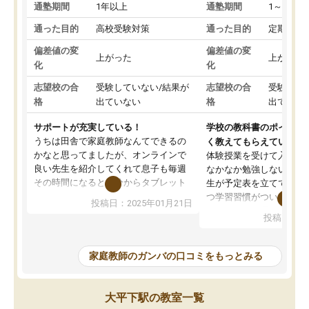
通塾期間
1年以上
通塾期間
1～3ヵ月
通った目的
高校受験対策
通った目的
定期テス
偏差値の変
偏差値の変
上がった
上がった
化
化
志望校の合
受験していない/結果が
志望校の合
受験して
格
出ていない
格
出ていな
サポートが充実している！
学校の教科書のポイント
うちは田舎で家庭教師なんてできるの
く教えてもらえている
かなと思ってましたが、オンラインで
体験授業を受けて入塾し
良い先生を紹介してくれて息子も毎週
なかなか勉強しない息子
その時間になると自分からタブレット
生が予定表を立ててくれ
を開いてzoomを繋げるようになりまし
つ学習習慣がついてきま
投稿日：2025年01月21日
た！5科目なんでもOKなのもとても気
オンラインで週に一度の
投稿日：20
に入っています
指導が無い日も予定表に
成績もだいぶ下の方でしたが、通い始
したり、LINEでわから
めて1年ほどだった今では平均点以上の
問できるのでとても助か
家庭教師のガンバの口コミをもっとみる
科目が増えてきました！あと1年受験ま
であるので無料の週末教室を使用しな
がら頑張って欲しいと思います！
大平下駅の教室一覧