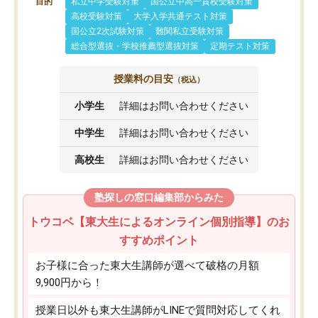
目的
私立中学受験対策
国公立中高一貫校受験対策
高校受験対策
大学入学共通テスト対策
国公立2次試験対策
難関私立受験対策
総合型選抜・学校推薦型選抜対策
定期テスト対策
授業料の目安
（税込）
小学生
詳細はお問い合わせください
中学生
詳細はお問い合わせください
高校生
詳細はお問い合わせください
塾探しの窓口編集部からみた
トウコベ【東大生によるオンライン個別指導】のお
すすめポイント
お子様に合った東大生講師が選べて破格の月額
9,900円から！
授業日以外も東大生講師がLINEで質問対応してくれ