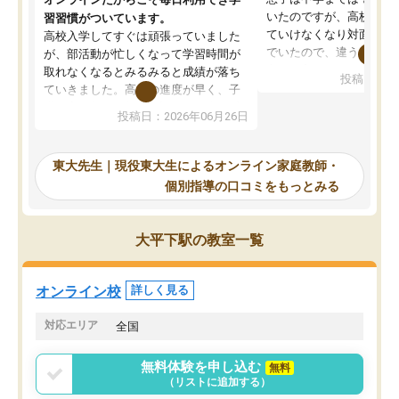
いたのですが、高校に入
習習慣がついています。
ていけなくなり対面の塾
高校入学してすぐは頑張っていました
でいたので、違うアプロ
が、部活動が忙しくなって学習時間が
考えて入りました。地元
取れなくなるとみるみると成績が落ち
投稿日：20
で、当初は模試でD判定
ていきました。高校の進度が早く、子
していたのですが、やは
供も家に帰って勉強の話すると嫌な反
投稿日：2026年06月26日
験勉強に詳しく、先生か
応を示します。東大先生にお願いして
受け合格できました。ま
からは効率的な計画を先生が立ててく
自習室が毎日使えていつ
れるので、親としても安心です。毎日
東大先生｜現役東大生によるオンライン家庭教師・
るのが心強かったようで
使える自習室とかもあり、わからない
個別指導の口コミをもっとみる
謝です。
ところがあれば先生が回答してくれる
のも重宝しています。
大平下駅の教室一覧
オンライン校
詳しく見る
対応エリア
全国
無料体験を申し込む
無料
（リストに追加する）