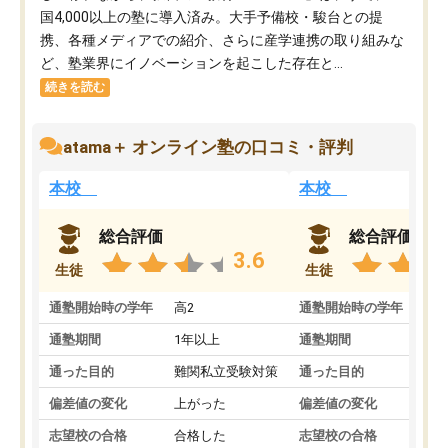
国4,000以上の塾に導入済み。大手予備校・駿台との提
携、各種メディアでの紹介、さらに産学連携の取り組みな
ど、塾業界にイノベーションを起こした存在と...
続きを読む
atama＋ オンライン塾の口コミ・評判
本校
本校
総合評価
総合評価
3.6
生徒
生徒
通塾開始時の学年
高2
通塾開始時の学年
中
通塾期間
1年以上
通塾期間
通った目的
難関私立受験対策
通った目的
偏差値の変化
上がった
偏差値の変化
志望校の合格
合格した
志望校の合格