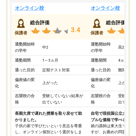
オンライン校
オンライン校
総合評価
総合評価
3.4
保護者
保護者
通塾開始時
通塾開始時
中2
高2
の学年
の学年
通塾期間
1～3ヵ月
通塾期間
4ヵ月～1
通った目的
定期テスト対策
通った目的
難関私立
偏差値の変
偏差値の変
上がった
上がった
化
化
志望校の合
受験していない/結果が
志望校の合
受験して
格
出ていない
格
出ていな
長期欠席で遅れた授業を取り戻せて助
自宅で現役国公立大学生
かりました。
ブルな価格で学べる
子供の家で学びたいという意志を尊重
娘の講師は東大生では無
し、オンライン個別という選択をしま
すが、お薦めの問題集や