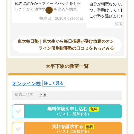
勉強に誰かからフィードバックをもら
自分が朝型なので、自習
うことなく独学で勉強を進めた結果、
つ、手助けしてくれる設
入試本番に地歴の学習が間に合わず不
この塾を選びました。
投稿日：2026年08月01日
合格となってしまいました。その経験
投稿日：20
を踏まえ、浪人が決まった際に勉強計
画を考えてもらえる塾を探した結果、
東大毎日塾にたどり着きました。学習
東大毎日塾｜東大生から毎日指導が受け放題のオン
の長期計画や日々の勉強のやり方につ
ライン個別指導塾の口コミをもっとみる
いて客観的なアドバイスをいただけた
ので、自信をもって受験勉強を進める
ことができました。自分のように勉強
大平下駅の教室一覧
のやり方や進捗管理で苦労している方
には特におすすめしたい塾です。
オンライン校
詳しく見る
対応エリア
全国
無料体験を申し込む
無料
（リストに追加する）
資料を請求する
無料
（リストに追加する）