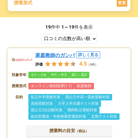
授業形式
変更
19
件中
1～19
件を表示
家庭教師のガンバ
詳しく見る
4.5
評価
（3件）
対象学年
小1～小6
中1～中3
高1～高3
授業形式
オンライン個別指導(1:1)
家庭教師
目的
私立中学受験対策
国公立中高一貫校受験対策
高校受験対策
大学入学共通テスト対策
国公立2次試験対策
難関私立受験対策
総合型選抜・学校推薦型選抜対策
定期テスト対策
授業料の目安
（税込）