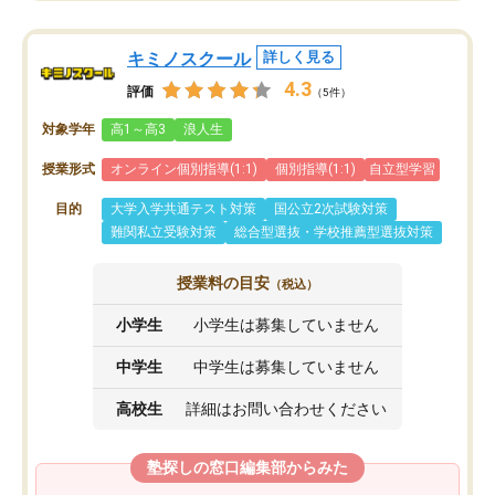
キミノスクール
詳しく見る
4.3
評価
（5件）
対象学年
高1～高3
浪人生
授業形式
オンライン個別指導(1:1)
個別指導(1:1)
自立型学習
目的
大学入学共通テスト対策
国公立2次試験対策
難関私立受験対策
総合型選抜・学校推薦型選抜対策
授業料の目安
（税込）
小学生
小学生は募集していません
中学生
中学生は募集していません
高校生
詳細はお問い合わせください
塾探しの窓口編集部からみた