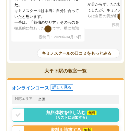
か分からず、ただ机に座
た。
でしたが、キミノスクー
キミノスクールは本当に自分に合って
らは自習の質が劇的に変
いたと思います。
先生が毎日何をすべきか
一番は、「勉強のやり方」そのものを
投稿日：20
を明確にしてくれるので
徹底的に教わったことです。単に知識
ずに学習に取り組めるよ
を詰め込むのではなく、自学自習の習
投稿日：2026年04月16日
が一番の収穫です。
慣が身につくよう並走してくれるの
授業で教えてもらうとい
で、通塾日以外も机に向かうのが苦で
の仕方をコーチングして
はなくなりました。
キミノスクールの口コミをもっとみる
ルなので、家での学習習
身につきました。結果と
講師の方との距離も近く、親身なコー
た英語の偏差値が10以上
チングのおかげで、停滞期もモチベー
大平下駅の教室一覧
していた公立高校に無事
ションを維持できました。「やらされ
た。自分から学ぶ姿勢を
る勉強」から「目標のための勉強」へ
たい家庭には本当におす
意識が変わったことが、目標校への合
オンラインコース
詳しく見る
思います。
格に繋がったと思います。
対応エリア
全国
無料体験を申し込む
無料
（リストに追加する）
資料を請求する
無料