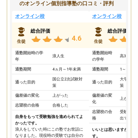
のオンライン個別指導塾の口コミ・評判
オンライン校
オンライン校
総合評価
総合評価
4.6
生徒
生徒
通塾開始時の学
通塾開始時
浪人生
高3
年
の学年
通塾期間
4ヵ月～1年未満
通塾期間
1～3ヵ月
国公立2次試験対
大学入学
通った目的
通った目的
策
策
偏差値の変化
上がった
偏差値の変
上がった
化
志望校の合格
合格した
志望校の合
受験して
自身をもって受験勉強を進められてよ
格
出ていな
かったです。
浪人をしていた時にこの塾でお世話に
いいとは思いますが、料
なりました。現役時の受験では自分の
す。