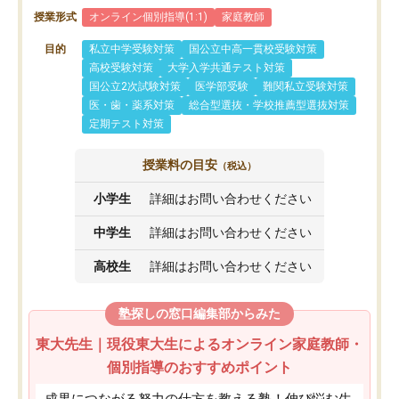
授業形式
オンライン個別指導(1:1)
家庭教師
目的
私立中学受験対策
国公立中高一貫校受験対策
高校受験対策
大学入学共通テスト対策
国公立2次試験対策
医学部受験
難関私立受験対策
医・歯・薬系対策
総合型選抜・学校推薦型選抜対策
定期テスト対策
授業料の目安
（税込）
小学生
詳細はお問い合わせください
中学生
詳細はお問い合わせください
高校生
詳細はお問い合わせください
塾探しの窓口編集部からみた
東大先生｜現役東大生によるオンライン家庭教師・
個別指導のおすすめポイント
成果につながる努力の仕方を教える塾！伸び悩む生