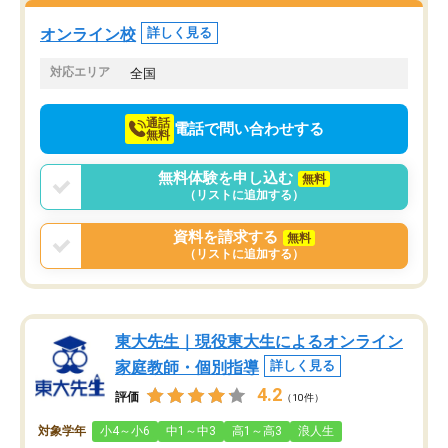
塾を受けています。狙い通り、少しず
つ成績も上がり、苦手意識も無くなっ
オンライン校
詳しく見る
てきたので、さらに苦手な数学も追加
でお願いしました。来年の高校受験に
対応エリア
全国
向けて頑張っています。
通話
電話で問い合わせする
無料
無料体験を申し込む
無料
（リストに追加する）
資料を請求する
無料
（リストに追加する）
東大先生｜現役東大生によるオンライン
家庭教師・個別指導
詳しく見る
4.2
評価
（10件）
対象学年
小4～小6
中1～中3
高1～高3
浪人生