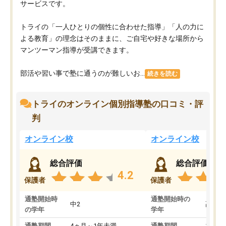
サービスです。
トライの「一人ひとりの個性に合わせた指導」「人の力に
よる教育」の理念はそのままに、ご自宅や好きな場所から
マンツーマン指導が受講できます。
部活や習い事で塾に通うのが難しいお...
続きを読む
トライのオンライン個別指導塾の口コミ・評
判
オンライン校
オンライン校
総合評価
総合評価
4.2
保護者
保護者
通塾開始時
通塾開始時の
中2
高3
の学年
学年
通塾期間
4ヵ月～1年未満
通塾期間
1～3