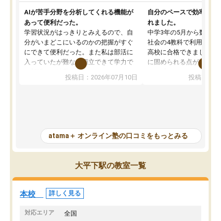
AIが苦手分野を分析してくれる機能が
自分のペースで効率よく
あって便利だった。
れました。
学習状況がはっきりとみえるので、自
中学3年の5月から数学・
分がいまどこにいるのかの把握がすぐ
社会の4教科で利用し、偏
にできて便利だった。また私は部活に
高校に合格できました。
入っていたが難なく両立できて学力で
に固められる点が魅力で
も部活でも結果を残すことができてよ
れる「ウォームアップ」
投稿日：2026年07月10日
投稿日：20
かった。また問題演習の際に、自分が
項目のおかげで、手軽に
一度間違えた問題を繰り返し学習でき
せられます。何度も間違
たので苦手だった英語の克服につなが
「特訓」項目で徹底的に
った点もよかった。ただAIをアピール
め、苦手克服に非常に役
して活用するのは良かった点もあった
また、その日の勉強時間
が、自分で自分の管理ができない人に
元数が可視化されるので
atama＋ オンライン塾の口コミをもっとみる
とっては難しい部分もあるのではない
しながら意欲的に取り組
かと思った。
常に効果を実感している
になった現在も大学受験
大平下駅の教室一覧
して利用しており、自信
すめできる塾です。
本校
詳しく見る
対応エリア
全国