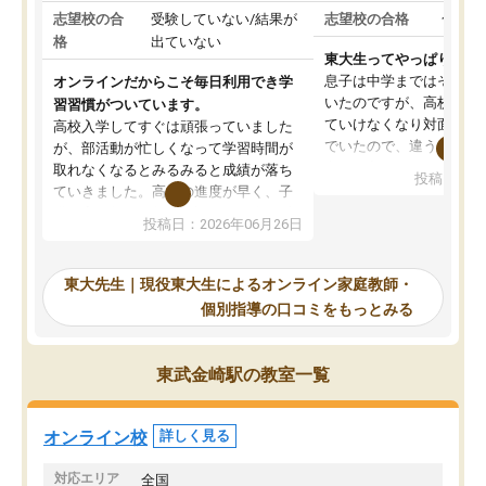
志望校の合
受験していない/結果が
志望校の合格
合格し
格
出ていない
東大生ってやっぱりすご
息子は中学まではそこそ
オンラインだからこそ毎日利用でき学
いたのですが、高校に入
習習慣がついています。
ていけなくなり対面の塾
高校入学してすぐは頑張っていました
でいたので、違うアプロ
が、部活動が忙しくなって学習時間が
考えて入りました。地元
取れなくなるとみるみると成績が落ち
投稿日：20
で、当初は模試でD判定
ていきました。高校の進度が早く、子
していたのですが、やは
供も家に帰って勉強の話すると嫌な反
投稿日：2026年06月26日
験勉強に詳しく、先生か
応を示します。東大先生にお願いして
受け合格できました。ま
からは効率的な計画を先生が立ててく
自習室が毎日使えていつ
れるので、親としても安心です。毎日
東大先生｜現役東大生によるオンライン家庭教師・
るのが心強かったようで
使える自習室とかもあり、わからない
個別指導の口コミをもっとみる
謝です。
ところがあれば先生が回答してくれる
のも重宝しています。
東武金崎駅の教室一覧
オンライン校
詳しく見る
対応エリア
全国