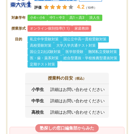
4.2
評価
（10件）
対象学年
小4～小6
中1～中3
高1～高3
浪人生
授業形式
オンライン個別指導(1:1)
家庭教師
目的
私立中学受験対策
国公立中高一貫校受験対策
高校受験対策
大学入学共通テスト対策
国公立2次試験対策
医学部受験
難関私立受験対策
医・歯・薬系対策
総合型選抜・学校推薦型選抜対策
定期テスト対策
授業料の目安
（税込）
小学生
詳細はお問い合わせください
中学生
詳細はお問い合わせください
高校生
詳細はお問い合わせください
塾探しの窓口編集部からみた