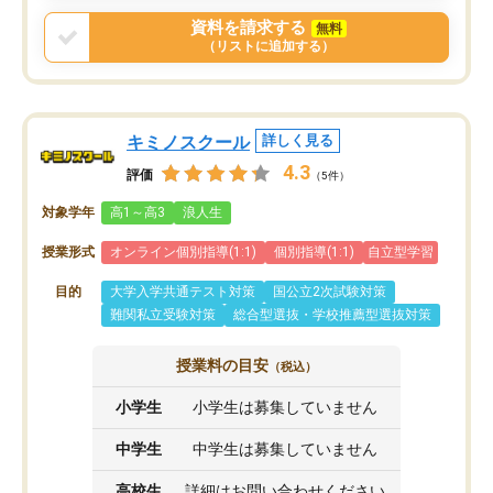
戻せ、授業内容や講師の方は良かった
資料を請求する
無料
と思います。
（リストに追加する）
キミノスクール
詳しく見る
4.3
評価
（5件）
対象学年
高1～高3
浪人生
授業形式
オンライン個別指導(1:1)
個別指導(1:1)
自立型学習
目的
大学入学共通テスト対策
国公立2次試験対策
難関私立受験対策
総合型選抜・学校推薦型選抜対策
授業料の目安
（税込）
小学生
小学生は募集していません
中学生
中学生は募集していません
高校生
詳細はお問い合わせください