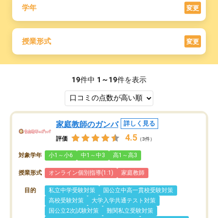
学年
変更
授業形式
変更
19
件中
1～19
件を表示
家庭教師のガンバ
詳しく見る
4.5
評価
（3件）
対象学年
小1～小6
中1～中3
高1～高3
授業形式
オンライン個別指導(1:1)
家庭教師
目的
私立中学受験対策
国公立中高一貫校受験対策
高校受験対策
大学入学共通テスト対策
国公立2次試験対策
難関私立受験対策