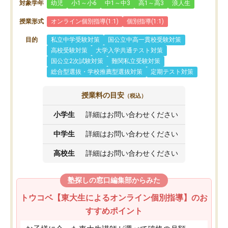
対象学年
幼児
小1～小6
中1～中3
高1～高3
浪人生
授業形式
オンライン個別指導(1:1)
個別指導(1:1)
目的
私立中学受験対策
国公立中高一貫校受験対策
高校受験対策
大学入学共通テスト対策
国公立2次試験対策
難関私立受験対策
総合型選抜・学校推薦型選抜対策
定期テスト対策
授業料の目安
（税込）
小学生
詳細はお問い合わせください
中学生
詳細はお問い合わせください
高校生
詳細はお問い合わせください
塾探しの窓口編集部からみた
トウコベ【東大生によるオンライン個別指導】のお
すすめポイント