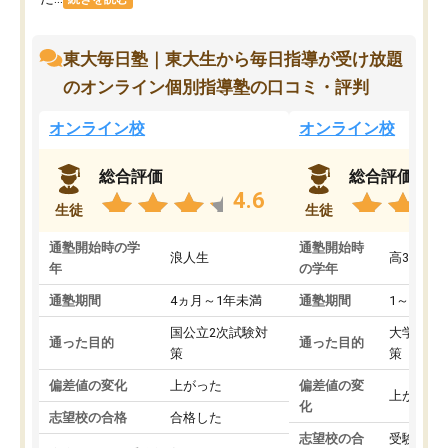
東大毎日塾｜東大生から毎日指導が受け放題
のオンライン個別指導塾の口コミ・評判
オンライン校
オンライン校
総合評価
総合評価
4.6
生徒
生徒
通塾開始時の学
通塾開始時
浪人生
高3
年
の学年
通塾期間
4ヵ月～1年未満
通塾期間
1～3ヵ月
国公立2次試験対
大学入学
通った目的
通った目的
策
策
偏差値の変化
上がった
偏差値の変
上がった
化
志望校の合格
合格した
志望校の合
受験して