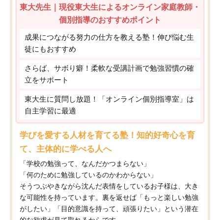
東大先生｜現役東大生によるオンライン家庭教師・
個別指導のおすすめポイント
成果につながる努力の仕方を教える塾！伸び悩む生
徒にもおすすめ
さらば、サボり癖！柔軟な受講計画で勉強習慣の確
立をサポート
東大生に質問し放題！「オンライン個別指導室」は
自主学習に最適
学びを愛する人材を育てる塾！知的好奇心を育
て、主体的に学べる人へ
「学校の勉強って、なんだかつまらない」
「何のために勉強しているのかわからない」
そうつぶやきながら沈んだ表情をしているお子様は、大き
な可能性を持っています。裏を返せば「もっと楽しい勉強
がしたい」「目的意識を持って、頑張りたい」という潜在
的な欲求が見て取れるからです。