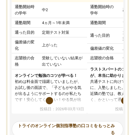
通塾開始時
通塾開始時の
中2
高3
の学年
学年
通塾期間
4ヵ月～1年未満
通塾期間
1～3
通った目的
定期テスト対策
大学入
通った目的
対策
偏差値の変
上がった
化
偏差値の変化
上がっ
志望校の合
受験していない/結果が
志望校の合格
合格し
格
出ていない
ラストスパートの１か月
オンラインで勉強のコツが学べる！
が、本当に助かりました
初めは料金面で躊躇していましたが、
共通テストに向けての追
お試し後の面談で、「子どもがやる気
に、入塾しました。田舎
が出るようにサポートするのが私たち
近隣の塾では、教えても
です！安心してください！やる気が出
く、かといって通うには
ないのは私たち講師の責任です」と言
が、トライならオンライ
投稿日：2026年03月13日
投稿日：20
ってくださり、確かに！と考えて、思
可能なので本当に助かり
い切って入塾しました。英語が苦手だ
テストの内容重視でした
ったんですが、学生の先生から学ぶこ
らないところをピンポイ
トライのオンライン個別指導塾の口コミをもっとみ
とで、勉強のコツみたいなものをつか
頂いて、とてもわかりや
る