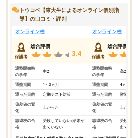
トウコベ【東大生によるオンライン個別指
導】の口コミ・評判
オンライン校
オンライン校
総合評価
総合評価
3.4
保護者
保護者
通塾開始時
通塾開始時
中2
高2
の学年
の学年
通塾期間
1～3ヵ月
通塾期間
4ヵ月～1
通った目的
定期テスト対策
通った目的
難関私立
偏差値の変
偏差値の変
上がった
上がった
化
化
志望校の合
受験していない/結果が
志望校の合
受験して
格
出ていない
格
出ていな