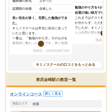
偏差値の変化
上がった
勉強のやり方を1から教
志望校の合格
合格した
自習の強い味方です。
これまではテスト前に何
良い先生が多く、充実した勉強ができ
か分からず、ただ机に座
た。
でしたが、キミノスクー
キミノスクールは本当に自分に合って
らは自習の質が劇的に変
いたと思います。
先生が毎日何をすべきか
一番は、「勉強のやり方」そのものを
投稿日：20
を明確にしてくれるので
徹底的に教わったことです。単に知識
ずに学習に取り組めるよ
を詰め込むのではなく、自学自習の習
投稿日：2026年04月16日
が一番の収穫です。
慣が身につくよう並走してくれるの
授業で教えてもらうとい
で、通塾日以外も机に向かうのが苦で
の仕方をコーチングして
はなくなりました。
キミノスクールの口コミをもっとみる
ルなので、家での学習習
身につきました。結果と
講師の方との距離も近く、親身なコー
た英語の偏差値が10以上
チングのおかげで、停滞期もモチベー
東武金崎駅の教室一覧
していた公立高校に無事
ションを維持できました。「やらされ
た。自分から学ぶ姿勢を
る勉強」から「目標のための勉強」へ
たい家庭には本当におす
意識が変わったことが、目標校への合
オンラインコース
詳しく見る
思います。
格に繋がったと思います。
対応エリア
全国