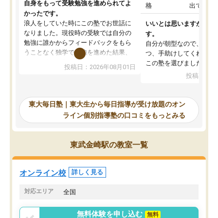
自身をもって受験勉強を進められてよ
格
出ていな
かったです。
浪人をしていた時にこの塾でお世話に
いいとは思いますが、料
なりました。現役時の受験では自分の
す。
勉強に誰かからフィードバックをもら
自分が朝型なので、自習
うことなく独学で勉強を進めた結果、
つ、手助けしてくれる設
入試本番に地歴の学習が間に合わず不
この塾を選びました。
投稿日：2026年08月01日
合格となってしまいました。その経験
投稿日：20
を踏まえ、浪人が決まった際に勉強計
画を考えてもらえる塾を探した結果、
東大毎日塾にたどり着きました。学習
東大毎日塾｜東大生から毎日指導が受け放題のオン
の長期計画や日々の勉強のやり方につ
ライン個別指導塾の口コミをもっとみる
いて客観的なアドバイスをいただけた
ので、自信をもって受験勉強を進める
ことができました。自分のように勉強
東武金崎駅の教室一覧
のやり方や進捗管理で苦労している方
には特におすすめしたい塾です。
オンライン校
詳しく見る
対応エリア
全国
無料体験を申し込む
無料