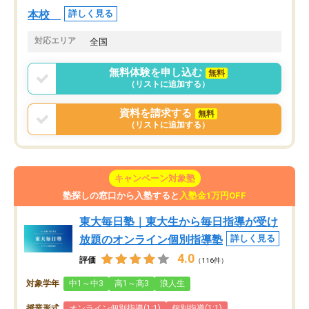
本校
詳しく見る
対応エリア
全国
無料体験を申し込む
無料
（リストに追加する）
資料を請求する
無料
（リストに追加する）
キャンペーン対象塾
塾探しの窓口から入塾すると
入塾金1万円OFF
東大毎日塾｜東大生から毎日指導が受け
放題のオンライン個別指導塾
詳しく見る
4.0
評価
（116件）
対象学年
中1～中3
高1～高3
浪人生
授業形式
オンライン個別指導(1:1)
個別指導(1:1)