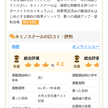
てください。キミノスクールは、緻密な戦略性を持つオー
ダーメイドのカリキュラムと、効果実証済みの勉強法をは
じめとする独自の指導メソッドで、数々の成績アップ・逆
転合格...
続きを読む
キミノスクールの口コミ・評判
柏校
オンラインコース
総合評価
総合評価
4.2
生徒
生徒
通塾開始時の
通塾開始時の学年
中
高1
学年
通塾期間
通塾期間
4ヵ月～1年未満
通った目的
大学入学共通テスト
通った目的
偏差値の変化
対策
志望校の合格