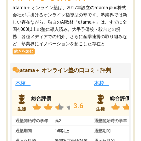
atama＋ オンライン塾は、2017年設立のatama plus株式
会社が手掛けるオンライン指導型の塾です。塾業界では新
しい存在ながら、独自のAI教材「atama＋」は、すでに全
国4,000以上の塾に導入済み。大手予備校・駿台との提
携、各種メディアでの紹介、さらに産学連携の取り組みな
ど、塾業界にイノベーションを起こした存在と...
続きを読む
atama＋ オンライン塾の口コミ・評判
本校
本校
総合評価
総合評価
3.6
生徒
生徒
通塾開始時の学年
高2
通塾開始時の学年
中
通塾期間
1年以上
通塾期間
通った目的
難関私立受験対策
通った目的