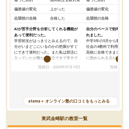
偏差値の変化
上がった
偏差値の変化
志望校の合格
合格した
志望校の合格
AIが苦手分野を分析してくれる機能が
自分のペースで効率よく
あって便利だった。
れました。
学習状況がはっきりとみえるので、自
中学3年の5月から数学・
分がいまどこにいるのかの把握がすぐ
社会の4教科で利用し、偏
にできて便利だった。また私は部活に
高校に合格できました。
入っていたが難なく両立できて学力で
に固められる点が魅力で
も部活でも結果を残すことができてよ
れる「ウォームアップ」
投稿日：2026年07月10日
投稿日：20
かった。また問題演習の際に、自分が
項目のおかげで、手軽に
一度間違えた問題を繰り返し学習でき
せられます。何度も間違
たので苦手だった英語の克服につなが
「特訓」項目で徹底的に
った点もよかった。ただAIをアピール
め、苦手克服に非常に役
して活用するのは良かった点もあった
また、その日の勉強時間
が、自分で自分の管理ができない人に
元数が可視化されるので
atama＋ オンライン塾の口コミをもっとみる
とっては難しい部分もあるのではない
しながら意欲的に取り組
かと思った。
常に効果を実感している
になった現在も大学受験
東武金崎駅の教室一覧
して利用しており、自信
すめできる塾です。