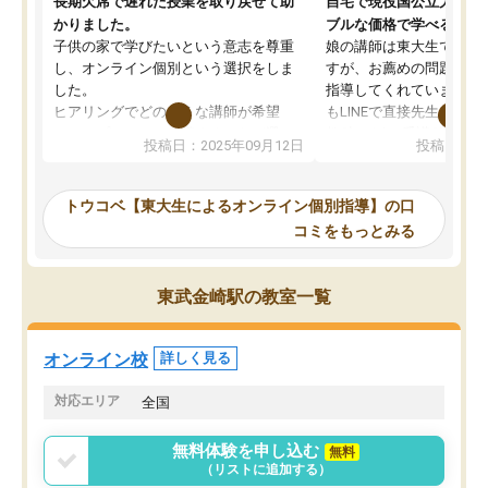
長期欠席で遅れた授業を取り戻せて助
自宅で現役国公立大学生
かりました。
ブルな価格で学べる
子供の家で学びたいという意志を尊重
娘の講師は東大生では無
し、オンライン個別という選択をしま
すが、お薦めの問題集や
した。
指導してくれています。2
ヒアリングでどのような講師が希望
もLINEで直接先生に質問
か、オプションは付帯するかなど選ぶ
教科でも)。受講科目や
投稿日：2025年09月12日
投稿日：20
事が出来ました。
めれるので、個人に合っ
講師とのマッチング後講師との初回ミ
ると思います。カリキュ
ーティングを行い、その講師で良いか
いなのがあり(有料)、受
トウコベ【東大生によるオンライン個別指導】の口
他の講師を希望するか子供との相性も
ことをどんなスケジュー
コミをもっとみる
見てから講師を決定する事ができま
くか相談したのですが、
す。
ち期待したものではなく
うちの子は、初回面談の講師の方で決
内容でした。それでも明
東武金崎駅の教室一覧
定しました。
やる気も出ましたし、苦
くなってきたようなので
オンラインツールを使用した単語帳の
お願いして良かったと思
オンライン校
詳しく見る
共有があり宿題もそちらで出される形
も合わなければチェンジ
でした。
娘は3科目ともずっと同
対応エリア
全国
2ヶ月で担当講師の方がお辞めになると
言う事で講師変更の申し出があり、あ
無料体験を申し込む
無料
まりに短期での変更だった為、塾に通
（リストに追加する）
う事にして退会しました。遅れも取り