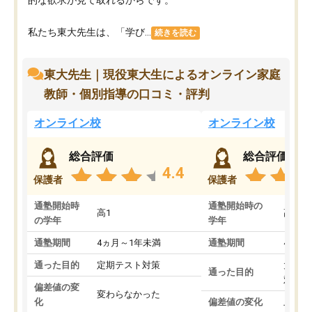
私たち東大先生は、「学び...
続きを読む
東大先生｜現役東大生によるオンライン家庭
教師・個別指導の口コミ・評判
オンライン校
オンライン校
総合評価
総合評価
4.4
保護者
保護者
通塾開始時
通塾開始時の
高1
高3
の学年
学年
通塾期間
4ヵ月～1年未満
通塾期間
4ヵ月
通った目的
定期テスト対策
大学入
通った目的
対策
偏差値の変
変わらなかった
化
偏差値の変化
上がっ