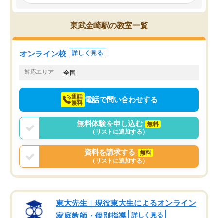
み、徐々に成績が上がったらいいなと
していました。一生を左
思っていました。何が今足りないのか
スト、多少お金がかかっ
を的確に指導いただき、子どももびっ
思い切って入塾してよか
東武金崎駅の教室一覧
くりするほど楽しんでやる気を持って
塾を受けています。狙い通り、少しず
つ成績も上がり、苦手意識も無くなっ
オンライン校
詳しく見る
てきたので、さらに苦手な数学も追加
でお願いしました。来年の高校受験に
対応エリア
全国
向けて頑張っています。
通話
電話で問い合わせする
無料
無料体験を申し込む
無料
（リストに追加する）
資料を請求する
無料
（リストに追加する）
東大先生｜現役東大生によるオンライン
家庭教師・個別指導
詳しく見る