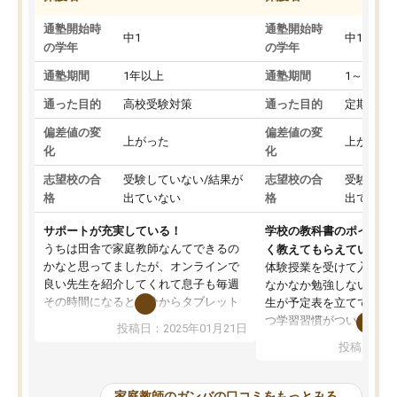
通塾開始時
通塾開始時
中1
中1
の学年
の学年
通塾期間
1年以上
通塾期間
1～3ヵ月
通った目的
高校受験対策
通った目的
定期テス
偏差値の変
偏差値の変
上がった
上がった
化
化
志望校の合
受験していない/結果が
志望校の合
受験して
格
出ていない
格
出ていな
サポートが充実している！
学校の教科書のポイント
うちは田舎で家庭教師なんてできるの
く教えてもらえている
かなと思ってましたが、オンラインで
体験授業を受けて入塾し
良い先生を紹介してくれて息子も毎週
なかなか勉強しない息子
その時間になると自分からタブレット
生が予定表を立ててくれ
を開いてzoomを繋げるようになりまし
つ学習習慣がついてきま
投稿日：2025年01月21日
た！5科目なんでもOKなのもとても気
オンラインで週に一度の
投稿日：20
に入っています
指導が無い日も予定表に
成績もだいぶ下の方でしたが、通い始
したり、LINEでわから
めて1年ほどだった今では平均点以上の
問できるのでとても助か
家庭教師のガンバの口コミをもっとみる