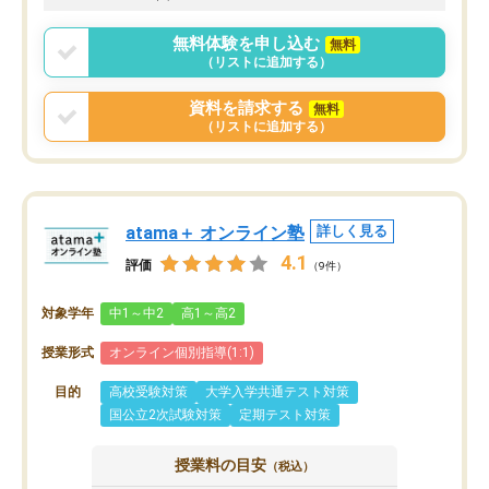
無料体験を申し込む
無料
（リストに追加する）
資料を請求する
無料
（リストに追加する）
atama＋ オンライン塾
詳しく見る
4.1
評価
（9件）
対象学年
中1～中2
高1～高2
授業形式
オンライン個別指導(1:1)
目的
高校受験対策
大学入学共通テスト対策
国公立2次試験対策
定期テスト対策
授業料の目安
（税込）