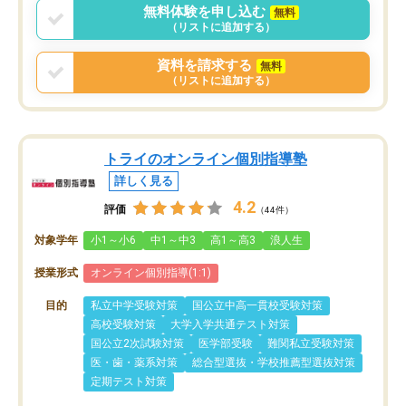
無料体験を申し込む
無料
（リストに追加する）
資料を請求する
無料
（リストに追加する）
トライのオンライン個別指導塾
詳しく見る
4.2
評価
（44件）
対象学年
小1～小6
中1～中3
高1～高3
浪人生
授業形式
オンライン個別指導(1:1)
目的
私立中学受験対策
国公立中高一貫校受験対策
高校受験対策
大学入学共通テスト対策
国公立2次試験対策
医学部受験
難関私立受験対策
医・歯・薬系対策
総合型選抜・学校推薦型選抜対策
定期テスト対策