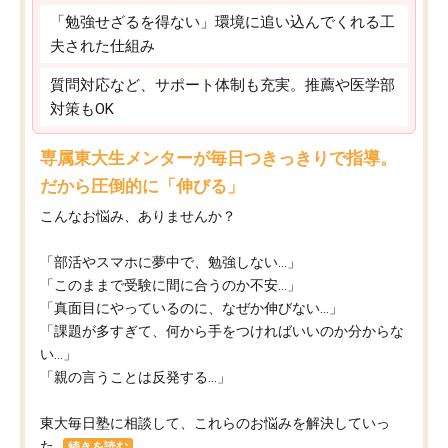
「勉強せざるを得ない」環境に追い込んでくれる工
夫された仕組み
質問対応など、サポート体制も充実。推薦や医学部
対策もOK
専属東大生メンターが毎日つきっきりで指導。
だから圧倒的に「伸びる」
こんなお悩み、ありませんか？
「部活やスマホに夢中で、勉強しない…」
「このままで受験に間に合うのか不安…」
「真面目にやっているのに、なぜか伸びない…」
「課題が多すぎて、何から手をつければいいのか分からな
い…」
「親の言うことは反発する…」
東大毎日塾に相談して、これらのお悩みを解決していっ
た...
続きを読む