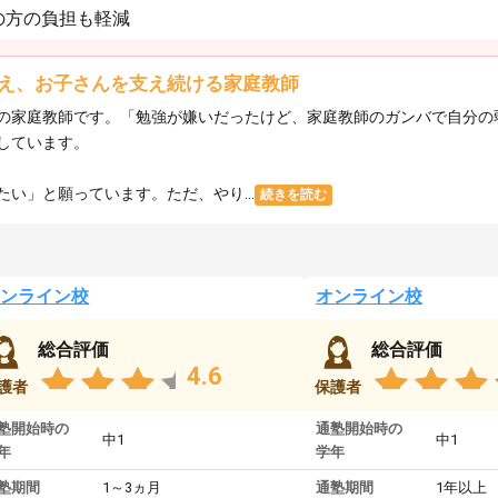
の方の負担も軽減
え、お子さんを支え続ける家庭教師
の家庭教師です。「勉強が嫌いだったけど、家庭教師のガンバで自分の
しています。
い」と願っています。ただ、やり...
続きを読む
ンライン校
オンライン校
総合評価
総合評価
4.6
護者
保護者
塾開始時の
通塾開始時の
中1
中1
年
学年
塾期間
1～3ヵ月
通塾期間
1年以上