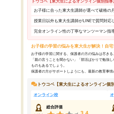
トウコベ【東大生によるオンライン個別指導
お子様に合った東大生講師が選べて破格の月額
授業日以外も東大生講師がLINEで質問対応
完全オンライン性の丁寧なマンツーマン指
お子様の学習の悩みを東大生が解決！自宅
お子様の学習に関する、保護者の方の悩みは尽きる
「親の言うことを聞かない」「部活ばかりで勉強し
ものもあるでしょう。
保護者の方がサポートしようにも、最新の教育事情がわ
トウコベ【東大生によるオンライン個
オンライン校
オ
総合評価
3.4