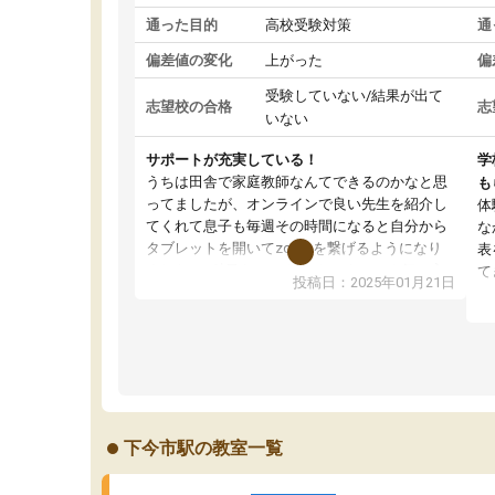
通った目的
高校受験対策
通
偏差値の変化
上がった
偏
受験していない/結果が出て
志望校の合格
志
いない
サポートが充実している！
学
うちは田舎で家庭教師なんてできるのかなと思
も
ってましたが、オンラインで良い先生を紹介し
体
てくれて息子も毎週その時間になると自分から
な
タブレットを開いてzoomを繋げるようになり
表
ました！5科目なんでもOKなのもとても気に入
て
投稿日：2025年01月21日
っています
オ
成績もだいぶ下の方でしたが、通い始めて1年ほ
い
どだった今では平均点以上の科目が増えてきま
か
した！あと1年受験まであるので無料の週末教室
て
を使用しながら頑張って欲しいと思います！
下今市駅の教室一覧