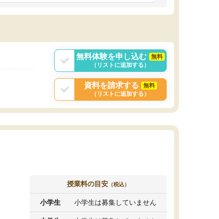
しいオリジナルのカリキュラムを提案してくれ
であれば自学自習で
ました。
1時間の代金がそれな
また24時間いつでもLINEで講師に相談できるの
用の仕方をしたかっ
で、深夜に家で勉強していて疑問や不安が生じ
これといった提案も
ても、直ぐに解消できたのは、大きなメリット
分からず辞めること
と感じました。
ていけない子にはい
無料体験を申し込む
無料
（リストに追加する）
資料を請求する
無料
（リストに追加する）
授業料の目安
（税込）
小学生
小学生は募集していません