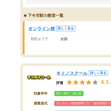
うちの子は、初回面談の講師の方で決定しまし
は
た。
内
出
下今市駅の教室一覧
オンラインツールを使用した単語帳の共有があ
な
り宿題もそちらで出される形でした。
ま
2ヶ月で担当講師の方がお辞めになると言う事で
が
オンライン校
詳しく見る
講師変更の申し出があり、あまりに短期での変
更だった為、塾に通う事にして退会しました。
対応エリア
全国
遅れも取り戻せ、授業内容や講師の方は良かっ
たと思います。
キミノスクール
詳しく見る
4.3
評価
対象学年
高1～高3
浪人生
授業形式
オンライン個別指導(1:1)
個別指導(1:1