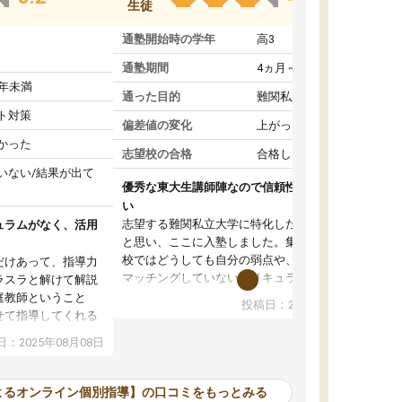
生徒
通塾開始時の学年
高3
通塾期間
4ヵ月～1年未満
1年未満
通った目的
難関私立受験対策
ト対策
偏差値の変化
上がった
かった
志望校の合格
合格した
いない/結果が出て
優秀な東大生講師陣なので信頼性や安心感が高
い
志望する難関私立大学に特化した準備をしたい
ュラムがなく、活用
と思い、ここに入塾しました。集団指導の予備
校ではどうしても自分の弱点や、志望校対策に
だけあって、指導力
マッチングしていないカリキュラムに不安を感
ラスラと解けて解説
じたからです。
庭教師ということ
投稿日：2024年02月19日
また受験のノウハウを蓄積している優秀な東大
せて指導してくれる
生講師陣をそろえていることや、完全オンライ
ラムがない。当方
：2025年08月08日
ン制というのも、ここを選んだ重要なポイント
るため、学校の教科
です。実際に入塾してみると、きめ細かいマン
な形で活用をさせて
ツーマン指導によって、自分の志望校にふさわ
間を使って進められる
よるオンライン個別指導】の口コミをもっとみる