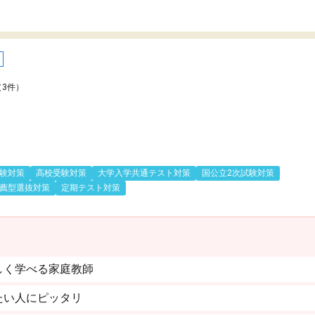
（3件）
験対策
高校受験対策
大学入学共通テスト対策
国公立2次試験対策
薦型選抜対策
定期テスト対策
しく学べる家庭教師
たい人にピッタリ