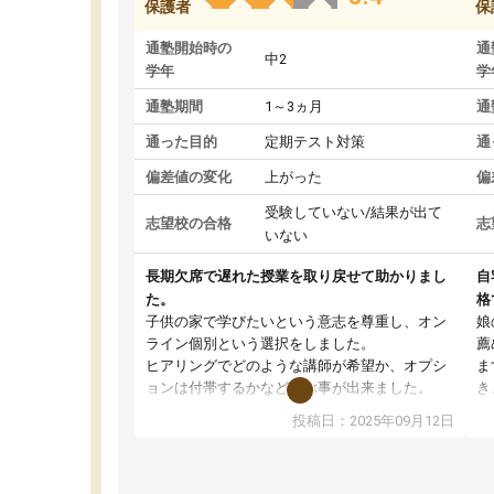
保護者
保
通塾開始時の
通
中2
学年
学
通塾期間
1～3ヵ月
通
通った目的
定期テスト対策
通
偏差値の変化
上がった
偏
受験していない/結果が出て
志望校の合格
志
いない
長期欠席で遅れた授業を取り戻せて助かりまし
自
た。
格
子供の家で学びたいという意志を尊重し、オン
娘
ライン個別という選択をしました。
薦
ヒアリングでどのような講師が希望か、オプシ
ま
ョンは付帯するかなど選ぶ事が出来ました。
き
講師とのマッチング後講師との初回ミーティン
に
投稿日：2025年09月12日
グを行い、その講師で良いか他の講師を希望す
思
るか子供との相性も見てから講師を決定する事
(
ができます。
ュ