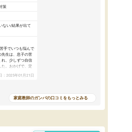
対策
いない/結果が出て
が苦手でいつも悩んで
の先生は、息子の苦
くれ、少しずつ自信
した。おかげで、定
アップし、本人もと
：2025年01月21日
家庭教師のガンバの口コミをもっとみる