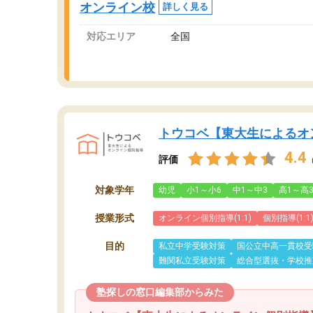
オンライン校
詳しく見る
対応エリア
全国
トウコベ【東大生によるオ
4.4
評価
対象学年
幼児
小1～小6
中1～中3
高1～高
授業形式
オンライン個別指導(1:1)
個別指導(1:1
目的
私立中学受験対策
国公立中高一貫校受
難関私立受験対策
総合型選抜・学校推
塾探しの窓口編集部からみた