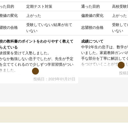
った目的
定期テスト対策
通った目的
高校受験
差値の変化
上がった
偏差値の変化
上がった
受験していない/結果が出て
受験して
望校の合格
志望校の合格
いない
いない
校の教科書のポイントをわかりやすく教えて
成績について
中学2年生の息子は、数学
らえている
いました。家庭教師ガンバ
験授業を受けて入塾しました。
手な部分を丁寧に解説して
かなか勉強しない息子でしたが、先生が予定
をつけていくことができま
を立ててくれるので少しずつ学習習慣がつい
期テストの成績が10点以上
きました。
投稿日
ても喜んでいます。
ンラインで週に一度の受講ですが、指導が無
投稿日：2025年01月21日
日も予定表に基づいて勉強したり、LINEでわ
らないところを質問できるのでとても助かっ
います。