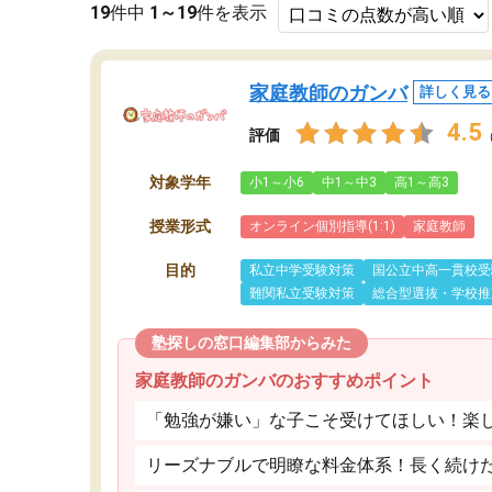
19
件中
1～19
件を表示
家庭教師のガンバ
詳しく見る
4.5
評価
対象学年
小1～小6
中1～中3
高1～高3
授業形式
オンライン個別指導(1:1)
家庭教師
目的
私立中学受験対策
国公立中高一貫校受
難関私立受験対策
総合型選抜・学校推
塾探しの窓口編集部からみた
家庭教師のガンバのおすすめポイント
「勉強が嫌い」な子こそ受けてほしい！楽
リーズナブルで明瞭な料金体系！長く続け