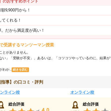
】のおすすめポイント
9,900円から！
してくれる！
導。だから満足度が高い！
で受講するマンツーマン授業
ことがありません。
ない」「受験が不安」、あるいは、「コツコツやっているのに、結果が
か...
続きを読む
別指導】の口コミ・評判
ンライン校
オンライン校
総合評価
総合評価
4.0