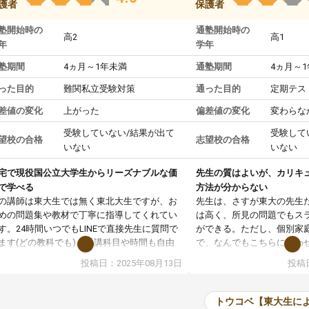
護者
保護者
塾開始時の
通塾開始時の
高2
高1
年
学年
塾期間
4ヵ月～1年未満
通塾期間
4ヵ月～
った目的
難関私立受験対策
通った目的
定期テス
差値の変化
上がった
偏差値の変化
変わらな
受験していない/結果が出て
受験して
望校の合格
志望校の合格
いない
いない
宅で現役国公立大学生からリーズナブルな価
先生の質はよいが、カリキ
で学べる
方法が分からない
の講師は東大生では無く東北大生ですが、お
先生は、さすが東大の先生
めの問題集や教材で丁寧に指導してくれてい
は高く、所見の問題でもス
す。24時間いつでもLINEで直接先生に質問で
ができる。ただし、個別家
ます(どの教科でも)。受講科目や時間も自由
で、なんでもこちらに合わ
決めれるので、個人に合った勉強ができると
のだが、具体的なカリキュ
投稿日：2025年08月13日
投稿日
います。カリキュラム相談みたいなのがあり
は、授業の先取り学習をす
有料)、受験までにどんなことをどんなスケジ
書を一緒に進めていくよう
ールでやっていくか相談したのですが、それ
いただいたが、1時間の時
トウコベ【東大生に