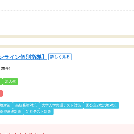
ンライン個別指導】
詳しく見る
（38件）
3
浪人生
)
験対策
高校受験対策
大学入学共通テスト対策
国公立2次試験対策
薦型選抜対策
定期テスト対策