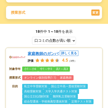
授業形式
変更
18
件中
1～18
件を表示
家庭教師のガンバ
詳しく見る
4.5
評価
（3件）
対象学年
小1～小6
中1～中3
高1～高3
授業形式
オンライン個別指導(1:1)
家庭教師
目的
私立中学受験対策
国公立中高一貫校受験対策
高校受験対策
大学入学共通テスト対策
国公立2次試験対策
難関私立受験対策
総合型選抜・学校推薦型選抜対策
定期テスト対策