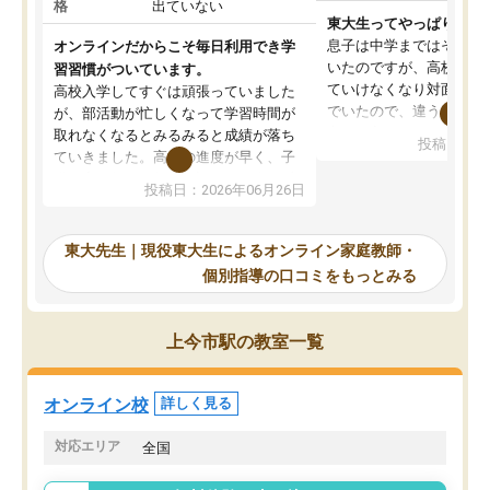
格
出ていない
東大生ってやっぱりすご
息子は中学まではそこそ
オンラインだからこそ毎日利用でき学
いたのですが、高校に入
習習慣がついています。
ていけなくなり対面の塾
高校入学してすぐは頑張っていました
でいたので、違うアプロ
が、部活動が忙しくなって学習時間が
考えて入りました。地元
取れなくなるとみるみると成績が落ち
投稿日：20
で、当初は模試でD判定
ていきました。高校の進度が早く、子
していたのですが、やは
供も家に帰って勉強の話すると嫌な反
投稿日：2026年06月26日
験勉強に詳しく、先生か
応を示します。東大先生にお願いして
受け合格できました。ま
からは効率的な計画を先生が立ててく
自習室が毎日使えていつ
れるので、親としても安心です。毎日
東大先生｜現役東大生によるオンライン家庭教師・
るのが心強かったようで
使える自習室とかもあり、わからない
個別指導の口コミをもっとみる
謝です。
ところがあれば先生が回答してくれる
のも重宝しています。
上今市駅の教室一覧
オンライン校
詳しく見る
対応エリア
全国