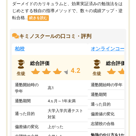
ダーメイドのカリキュラムと、効果実証済みの勉強法をは
じめとする独自の指導メソッドで、数々の成績アップ・逆
転合格...
続きを読む
キミノスクールの口コミ・評判
柏校
オンラインコース
総合評価
総合評価
4.2
生徒
生徒
通塾開始時の
通塾開始時の学年
中
高1
学年
通塾期間
通塾期間
4ヵ月～1年未満
通った目的
大学入学共通テスト
通った目的
偏差値の変化
対策
志望校の合格
偏差値の変化
上がった
勉強のやり方を1から教