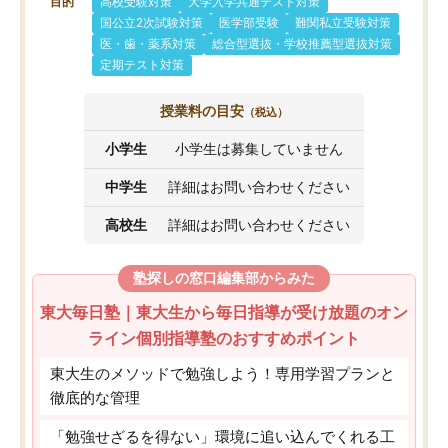
目的
高校受験対策
大学入学共通テスト対策
国公立2次試験対策
医学部受験
難関私立受験対策
医・歯・薬系対策
総合型選抜・学校推薦型選抜対策
定期テスト対策
授業料の目安
（税込）
小学生
小学生は募集していません
中学生
詳細はお問い合わせください
高校生
詳細はお問い合わせください
塾探しの窓口編集部からみた
東大毎日塾｜東大生から毎日指導が受け放題のオン
ライン個別指導塾のおすすめポイント
東大生のメソッドで勉強しよう！専用学習プランと
徹底的な管理
「勉強せざるを得ない」環境に追い込んでくれる工