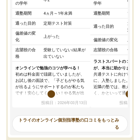
の学年
学年
通塾期間
4ヵ月～1年未満
通塾期間
1～3
通った目的
定期テスト対策
大学入
通った目的
対策
偏差値の変
上がった
化
偏差値の変化
上がっ
志望校の合
受験していない/結果が
志望校の合格
合格し
格
出ていない
ラストスパートの１か月
オンラインで勉強のコツが学べる！
が、本当に助かりました
初めは料金面で躊躇していましたが、
共通テストに向けての追
お試し後の面談で、「子どもがやる気
に、入塾しました。田舎
が出るようにサポートするのが私たち
近隣の塾では、教えても
です！安心してください！やる気が出
く、かといって通うには
ないのは私たち講師の責任です」と言
が、トライならオンライ
投稿日：2026年03月13日
投稿日：20
ってくださり、確かに！と考えて、思
可能なので本当に助かり
い切って入塾しました。英語が苦手だ
テストの内容重視でした
ったんですが、学生の先生から学ぶこ
らないところをピンポイ
トライのオンライン個別指導塾の口コミをもっとみ
とで、勉強のコツみたいなものをつか
頂いて、とてもわかりや
る
み、徐々に成績が上がったらいいなと
していました。一生を左
思っていました。何が今足りないのか
スト、多少お金がかかっ