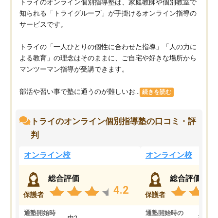
トライのオンライン個別指導塾は、家庭教師や個別教室で
知られる「トライグループ」が手掛けるオンライン指導の
サービスです。
トライの「一人ひとりの個性に合わせた指導」「人の力に
よる教育」の理念はそのままに、ご自宅や好きな場所から
マンツーマン指導が受講できます。
部活や習い事で塾に通うのが難しいお...
続きを読む
トライのオンライン個別指導塾の口コミ・評
判
オンライン校
オンライン校
総合評価
総合評価
4.2
保護者
保護者
通塾開始時
通塾開始時の
中2
高3