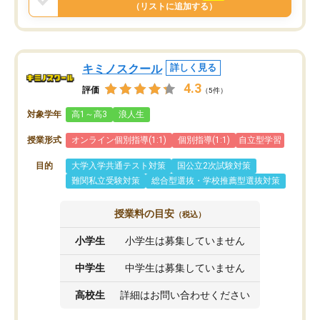
と思います。
（リストに追加する）
キミノスクール
詳しく見る
4.3
評価
（5件）
対象学年
高1～高3
浪人生
授業形式
オンライン個別指導(1:1)
個別指導(1:1)
自立型学習
目的
大学入学共通テスト対策
国公立2次試験対策
難関私立受験対策
総合型選抜・学校推薦型選抜対策
授業料の目安
（税込）
小学生
小学生は募集していません
中学生
中学生は募集していません
高校生
詳細はお問い合わせください