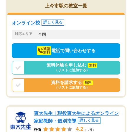
を的確に指導いただき、子どももびっ
思い切って入塾してよか
上今市駅の教室一覧
くりするほど楽しんでやる気を持って
塾を受けています。狙い通り、少しず
つ成績も上がり、苦手意識も無くなっ
オンライン校
詳しく見る
てきたので、さらに苦手な数学も追加
でお願いしました。来年の高校受験に
対応エリア
全国
向けて頑張っています。
通話
電話で問い合わせする
無料
無料体験を申し込む
無料
（リストに追加する）
資料を請求する
無料
（リストに追加する）
東大先生｜現役東大生によるオンライン
家庭教師・個別指導
詳しく見る
4.2
評価
（10件）