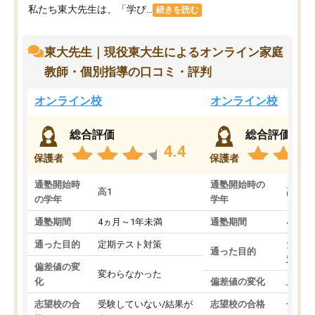
私たち東大先生は、「学び...
続きを読む
東大先生｜現役東大生によるオンライン家庭
教師・個別指導の口コミ・評判
オンライン校
オンライン校
総合評価
総合評価
4.4
保護者
保護者
通塾開始時
通塾開始時の
高1
高3
の学年
学年
通塾期間
4ヵ月～1年未満
通塾期間
4ヵ月
通った目的
定期テスト対策
大学入
通った目的
対策
偏差値の変
変わらなかった
化
偏差値の変化
上がっ
志望校の合
受験していない/結果が
志望校の合格
合格し