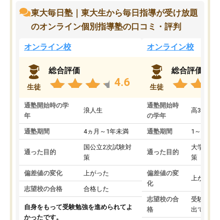
東大毎日塾｜東大生から毎日指導が受け放題
のオンライン個別指導塾の口コミ・評判
オンライン校
オンライン校
総合評価
総合評価
4.6
生徒
生徒
通塾開始時の学
通塾開始時
浪人生
高3
年
の学年
通塾期間
4ヵ月～1年未満
通塾期間
1～3ヵ月
国公立2次試験対
大学入学
通った目的
通った目的
策
策
偏差値の変化
上がった
偏差値の変
上がった
化
志望校の合格
合格した
志望校の合
受験して
自身をもって受験勉強を進められてよ
格
出ていな
かったです。