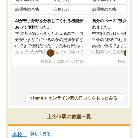
志望校の合格
合格した
志望校の合格
AIが苦手分野を分析してくれる機能が
自分のペースで効率よく
あって便利だった。
れました。
学習状況がはっきりとみえるので、自
中学3年の5月から数学・
分がいまどこにいるのかの把握がすぐ
社会の4教科で利用し、偏
にできて便利だった。また私は部活に
高校に合格できました。
入っていたが難なく両立できて学力で
に固められる点が魅力で
も部活でも結果を残すことができてよ
れる「ウォームアップ」
投稿日：2026年07月10日
投稿日：20
かった。また問題演習の際に、自分が
項目のおかげで、手軽に
一度間違えた問題を繰り返し学習でき
せられます。何度も間違
たので苦手だった英語の克服につなが
「特訓」項目で徹底的に
った点もよかった。ただAIをアピール
め、苦手克服に非常に役
して活用するのは良かった点もあった
また、その日の勉強時間
が、自分で自分の管理ができない人に
元数が可視化されるので
atama＋ オンライン塾の口コミをもっとみる
とっては難しい部分もあるのではない
しながら意欲的に取り組
かと思った。
常に効果を実感している
になった現在も大学受験
上今市駅の教室一覧
して利用しており、自信
すめできる塾です。
本校
詳しく見る