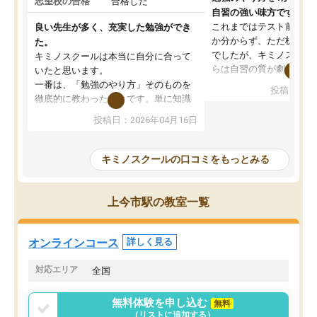
志望校の合格
合格した
自習の強い味方です。
これまではテスト前に何
良い先生が多く、充実した勉強ができ
か分からず、ただ机に座
た。
でしたが、キミノスクー
キミノスクールは本当に自分に合って
らは自習の質が劇的に変
いたと思います。
先生が毎日何をすべきか
一番は、「勉強のやり方」そのものを
投稿日：20
を明確にしてくれるので
徹底的に教わったことです。単に知識
ずに学習に取り組めるよ
を詰め込むのではなく、自学自習の習
投稿日：2026年04月16日
が一番の収穫です。
慣が身につくよう並走してくれるの
授業で教えてもらうとい
で、通塾日以外も机に向かうのが苦で
の仕方をコーチングして
はなくなりました。
キミノスクールの口コミをもっとみる
ルなので、家での学習習
身につきました。結果と
講師の方との距離も近く、親身なコー
た英語の偏差値が10以上
チングのおかげで、停滞期もモチベー
上今市駅の教室一覧
していた公立高校に無事
ションを維持できました。「やらされ
た。自分から学ぶ姿勢を
る勉強」から「目標のための勉強」へ
たい家庭には本当におす
意識が変わったことが、目標校への合
オンラインコース
詳しく見る
思います。
格に繋がったと思います。
対応エリア
全国
無料体験を申し込む
無料
（リストに追加する）