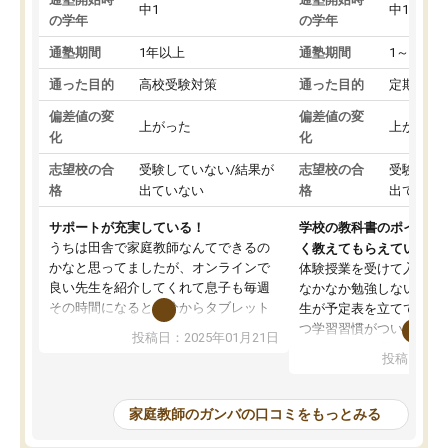
中1
中1
の学年
の学年
通塾期間
1年以上
通塾期間
1～3ヵ月
通った目的
高校受験対策
通った目的
定期テス
偏差値の変
偏差値の変
上がった
上がった
化
化
志望校の合
受験していない/結果が
志望校の合
受験して
格
出ていない
格
出ていな
サポートが充実している！
学校の教科書のポイント
うちは田舎で家庭教師なんてできるの
く教えてもらえている
かなと思ってましたが、オンラインで
体験授業を受けて入塾し
良い先生を紹介してくれて息子も毎週
なかなか勉強しない息子
その時間になると自分からタブレット
生が予定表を立ててくれ
を開いてzoomを繋げるようになりまし
つ学習習慣がついてきま
投稿日：2025年01月21日
た！5科目なんでもOKなのもとても気
オンラインで週に一度の
投稿日：20
に入っています
指導が無い日も予定表に
成績もだいぶ下の方でしたが、通い始
したり、LINEでわから
めて1年ほどだった今では平均点以上の
問できるのでとても助か
家庭教師のガンバの口コミをもっとみる
科目が増えてきました！あと1年受験ま
であるので無料の週末教室を使用しな