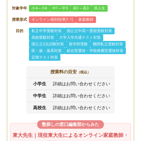
対象学年
小4～小6
中1～中3
高1～高3
浪人生
授業形式
オンライン個別指導(1:1)
家庭教師
目的
私立中学受験対策
国公立中高一貫校受験対策
高校受験対策
大学入学共通テスト対策
国公立2次試験対策
医学部受験
難関私立受験対策
医・歯・薬系対策
総合型選抜・学校推薦型選抜対策
定期テスト対策
授業料の目安
（税込）
小学生
詳細はお問い合わせください
中学生
詳細はお問い合わせください
高校生
詳細はお問い合わせください
塾探しの窓口編集部からみた
東大先生｜現役東大生によるオンライン家庭教師・