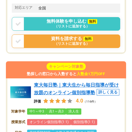
対応エリア
全国
無料体験を申し込む
無料
（リストに追加する）
資料を請求する
無料
（リストに追加する）
キャンペーン対象塾
塾探しの窓口から入塾すると
入塾金1万円OFF
東大毎日塾｜東大生から毎日指導が受け
放題のオンライン個別指導塾
詳しく見る
4.0
評価
（116件）
対象学年
中1～中3
高1～高3
浪人生
授業形式
オンライン個別指導(1:1)
個別指導(1:1)