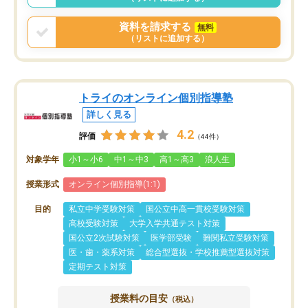
資料を請求する
無料
（リストに追加する）
トライのオンライン個別指導塾
詳しく見る
4.2
評価
（44件）
対象学年
小1～小6
中1～中3
高1～高3
浪人生
授業形式
オンライン個別指導(1:1)
目的
私立中学受験対策
国公立中高一貫校受験対策
高校受験対策
大学入学共通テスト対策
国公立2次試験対策
医学部受験
難関私立受験対策
医・歯・薬系対策
総合型選抜・学校推薦型選抜対策
定期テスト対策
授業料の目安
（税込）