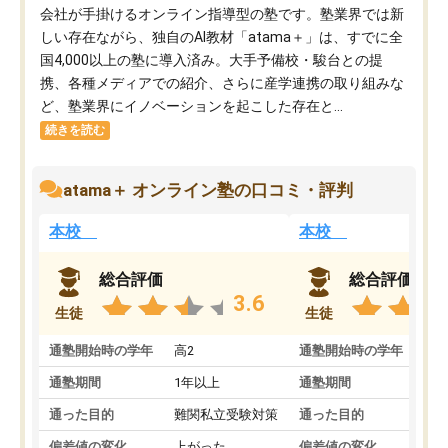
会社が手掛けるオンライン指導型の塾です。塾業界では新
しい存在ながら、独自のAI教材「atama＋」は、すでに全
国4,000以上の塾に導入済み。大手予備校・駿台との提
携、各種メディアでの紹介、さらに産学連携の取り組みな
ど、塾業界にイノベーションを起こした存在と...
続きを読む
atama＋ オンライン塾の口コミ・評判
本校
本校
総合評価
総合評価
3.6
生徒
生徒
通塾開始時の学年
高2
通塾開始時の学年
中
通塾期間
1年以上
通塾期間
通った目的
難関私立受験対策
通った目的
偏差値の変化
上がった
偏差値の変化