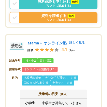
無料体験を申し込む
無料
（リストに追加する）
資料を請求する
無料
（リストに追加する）
atama＋ オンライン塾
詳しく見る
4.1
評価
（9件）
対象学年
中1～中2
高1～高2
授業形式
オンライン個別指導(1:1)
目的
高校受験対策
大学入学共通テスト対策
国公立2次試験対策
定期テスト対策
授業料の目安
（税込）
小学生
小学生は募集していません