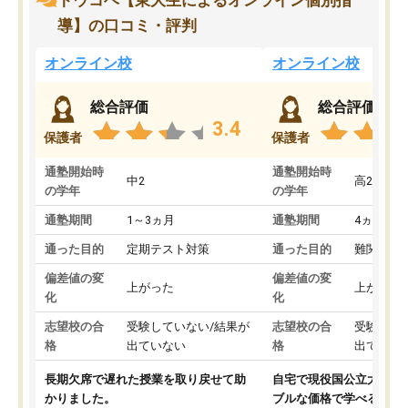
トウコベ【東大生によるオンライン個別指
導】の口コミ・評判
オンライン校
オンライン校
総合評価
総合評価
3.4
保護者
保護者
通塾開始時
通塾開始時
中2
高2
の学年
の学年
通塾期間
1～3ヵ月
通塾期間
4ヵ月～1
通った目的
定期テスト対策
通った目的
難関私立
偏差値の変
偏差値の変
上がった
上がった
化
化
志望校の合
受験していない/結果が
志望校の合
受験して
格
出ていない
格
出ていな
長期欠席で遅れた授業を取り戻せて助
自宅で現役国公立大学生
かりました。
ブルな価格で学べる