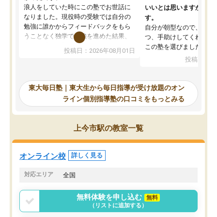
浪人をしていた時にこの塾でお世話に
いいとは思いますが、料
なりました。現役時の受験では自分の
す。
勉強に誰かからフィードバックをもら
自分が朝型なので、自習
うことなく独学で勉強を進めた結果、
つ、手助けしてくれる設
入試本番に地歴の学習が間に合わず不
この塾を選びました。
投稿日：2026年08月01日
合格となってしまいました。その経験
投稿日：20
を踏まえ、浪人が決まった際に勉強計
画を考えてもらえる塾を探した結果、
東大毎日塾にたどり着きました。学習
東大毎日塾｜東大生から毎日指導が受け放題のオン
の長期計画や日々の勉強のやり方につ
ライン個別指導塾の口コミをもっとみる
いて客観的なアドバイスをいただけた
ので、自信をもって受験勉強を進める
ことができました。自分のように勉強
上今市駅の教室一覧
のやり方や進捗管理で苦労している方
には特におすすめしたい塾です。
オンライン校
詳しく見る
対応エリア
全国
無料体験を申し込む
無料
（リストに追加する）