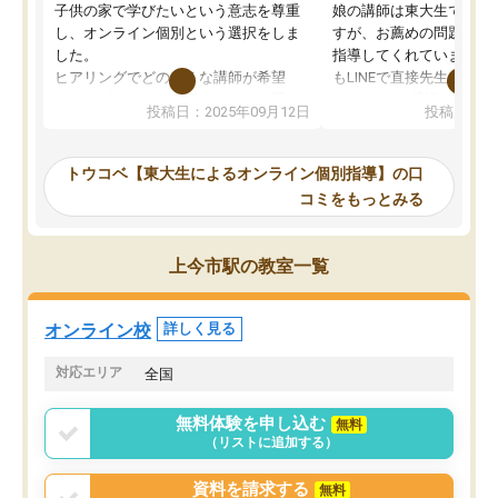
子供の家で学びたいという意志を尊重
娘の講師は東大生では無
し、オンライン個別という選択をしま
すが、お薦めの問題集や
した。
指導してくれています。2
ヒアリングでどのような講師が希望
もLINEで直接先生に質問
か、オプションは付帯するかなど選ぶ
教科でも)。受講科目や
投稿日：2025年09月12日
投稿日：20
事が出来ました。
めれるので、個人に合っ
講師とのマッチング後講師との初回ミ
ると思います。カリキュ
ーティングを行い、その講師で良いか
いなのがあり(有料)、受
トウコベ【東大生によるオンライン個別指導】の口
他の講師を希望するか子供との相性も
ことをどんなスケジュー
コミをもっとみる
見てから講師を決定する事ができま
くか相談したのですが、
す。
ち期待したものではなく
うちの子は、初回面談の講師の方で決
内容でした。それでも明
上今市駅の教室一覧
定しました。
やる気も出ましたし、苦
くなってきたようなので
オンラインツールを使用した単語帳の
お願いして良かったと思
オンライン校
詳しく見る
共有があり宿題もそちらで出される形
も合わなければチェンジ
でした。
娘は3科目ともずっと同
対応エリア
全国
2ヶ月で担当講師の方がお辞めになると
言う事で講師変更の申し出があり、あ
無料体験を申し込む
無料
まりに短期での変更だった為、塾に通
（リストに追加する）
う事にして退会しました。遅れも取り
戻せ、授業内容や講師の方は良かった
資料を請求する
無料