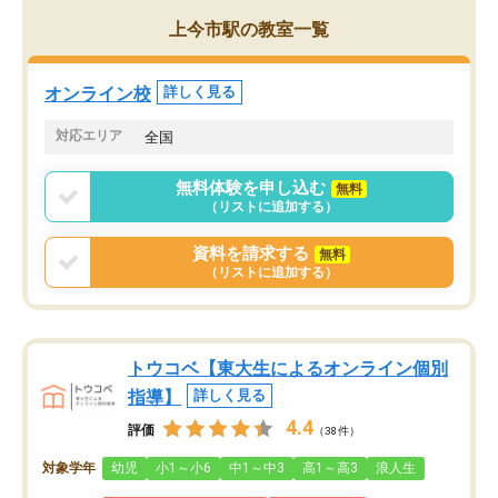
がら頑張って欲しいと思います！
上今市駅の教室一覧
オンライン校
詳しく見る
対応エリア
全国
無料体験を申し込む
無料
（リストに追加する）
資料を請求する
無料
（リストに追加する）
トウコベ【東大生によるオンライン個別
指導】
詳しく見る
4.4
評価
（38件）
対象学年
幼児
小1～小6
中1～中3
高1～高3
浪人生