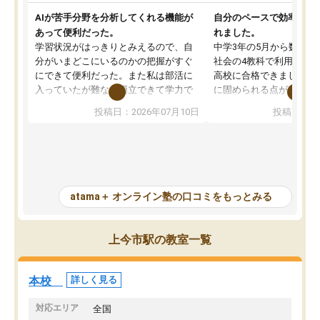
AIが苦手分野を分析してくれる機能が
自分のペースで効率よく
あって便利だった。
れました。
学習状況がはっきりとみえるので、自
中学3年の5月から数学・
分がいまどこにいるのかの把握がすぐ
社会の4教科で利用し、偏
にできて便利だった。また私は部活に
高校に合格できました。
入っていたが難なく両立できて学力で
に固められる点が魅力で
も部活でも結果を残すことができてよ
れる「ウォームアップ」
投稿日：2026年07月10日
投稿日：20
かった。また問題演習の際に、自分が
項目のおかげで、手軽に
一度間違えた問題を繰り返し学習でき
せられます。何度も間違
たので苦手だった英語の克服につなが
「特訓」項目で徹底的に
った点もよかった。ただAIをアピール
め、苦手克服に非常に役
して活用するのは良かった点もあった
また、その日の勉強時間
が、自分で自分の管理ができない人に
元数が可視化されるので
atama＋ オンライン塾の口コミをもっとみる
とっては難しい部分もあるのではない
しながら意欲的に取り組
かと思った。
常に効果を実感している
になった現在も大学受験
上今市駅の教室一覧
して利用しており、自信
すめできる塾です。
本校
詳しく見る
対応エリア
全国