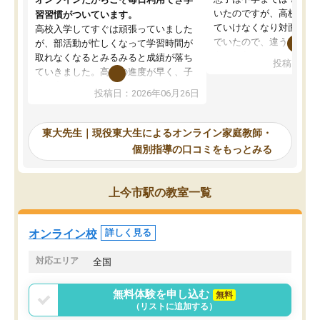
いたのですが、高校に入
習習慣がついています。
ていけなくなり対面の塾
高校入学してすぐは頑張っていました
でいたので、違うアプロ
が、部活動が忙しくなって学習時間が
考えて入りました。地元
取れなくなるとみるみると成績が落ち
投稿日：20
で、当初は模試でD判定
ていきました。高校の進度が早く、子
していたのですが、やは
供も家に帰って勉強の話すると嫌な反
投稿日：2026年06月26日
験勉強に詳しく、先生か
応を示します。東大先生にお願いして
受け合格できました。ま
からは効率的な計画を先生が立ててく
自習室が毎日使えていつ
れるので、親としても安心です。毎日
東大先生｜現役東大生によるオンライン家庭教師・
るのが心強かったようで
使える自習室とかもあり、わからない
個別指導の口コミをもっとみる
謝です。
ところがあれば先生が回答してくれる
のも重宝しています。
上今市駅の教室一覧
オンライン校
詳しく見る
対応エリア
全国
無料体験を申し込む
無料
（リストに追加する）