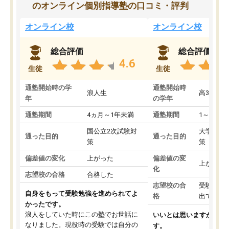
のオンライン個別指導塾の口コミ・評判
オンライン校
オンライン校
総合評価
総合評価
4.6
生徒
生徒
通塾開始時の学
通塾開始時
浪人生
高3
年
の学年
通塾期間
4ヵ月～1年未満
通塾期間
1～3ヵ月
国公立2次試験対
大学入学
通った目的
通った目的
策
策
偏差値の変化
上がった
偏差値の変
上がった
化
志望校の合格
合格した
志望校の合
受験して
自身をもって受験勉強を進められてよ
格
出ていな
かったです。
浪人をしていた時にこの塾でお世話に
いいとは思いますが、料
なりました。現役時の受験では自分の
す。