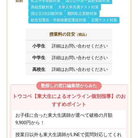
目的
私立中学受験対策
国公立中高一貫校受験対策
高校受験対策
大学入学共通テスト対策
国公立2次試験対策
難関私立受験対策
総合型選抜・学校推薦型選抜対策
定期テスト対策
授業料の目安
（税込）
小学生
詳細はお問い合わせください
中学生
詳細はお問い合わせください
高校生
詳細はお問い合わせください
塾探しの窓口編集部からみた
トウコベ【東大生によるオンライン個別指導】のお
すすめポイント
お子様に合った東大生講師が選べて破格の月額
9,900円から！
授業日以外も東大生講師がLINEで質問対応してくれ