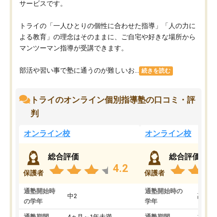
サービスです。
トライの「一人ひとりの個性に合わせた指導」「人の力に
よる教育」の理念はそのままに、ご自宅や好きな場所から
マンツーマン指導が受講できます。
部活や習い事で塾に通うのが難しいお...
続きを読む
トライのオンライン個別指導塾の口コミ・評
判
オンライン校
オンライン校
総合評価
総合評価
4.2
保護者
保護者
通塾開始時
通塾開始時の
中2
高3
の学年
学年
通塾期間
4ヵ月～1年未満
通塾期間
1～3