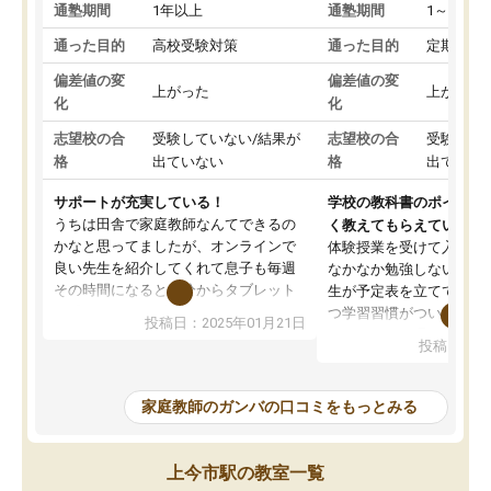
通塾期間
1年以上
通塾期間
1～3ヵ月
通った目的
高校受験対策
通った目的
定期テス
偏差値の変
偏差値の変
上がった
上がった
化
化
志望校の合
受験していない/結果が
志望校の合
受験して
格
出ていない
格
出ていな
サポートが充実している！
学校の教科書のポイント
うちは田舎で家庭教師なんてできるの
く教えてもらえている
かなと思ってましたが、オンラインで
体験授業を受けて入塾し
良い先生を紹介してくれて息子も毎週
なかなか勉強しない息子
その時間になると自分からタブレット
生が予定表を立ててくれ
を開いてzoomを繋げるようになりまし
つ学習習慣がついてきま
投稿日：2025年01月21日
た！5科目なんでもOKなのもとても気
オンラインで週に一度の
投稿日：20
に入っています
指導が無い日も予定表に
成績もだいぶ下の方でしたが、通い始
したり、LINEでわから
めて1年ほどだった今では平均点以上の
問できるのでとても助か
家庭教師のガンバの口コミをもっとみる
科目が増えてきました！あと1年受験ま
であるので無料の週末教室を使用しな
がら頑張って欲しいと思います！
上今市駅の教室一覧