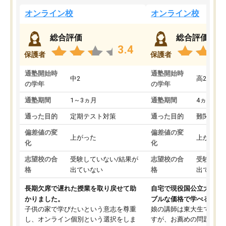
オンライン校
オンライン校
総合評価
総合評価
3.4
保護者
保護者
通塾開始時
通塾開始時
中2
高2
の学年
の学年
通塾期間
1～3ヵ月
通塾期間
4ヵ月～1
通った目的
定期テスト対策
通った目的
難関私立
偏差値の変
偏差値の変
上がった
上がった
化
化
志望校の合
受験していない/結果が
志望校の合
受験して
格
出ていない
格
出ていな
長期欠席で遅れた授業を取り戻せて助
自宅で現役国公立大学生
かりました。
ブルな価格で学べる
子供の家で学びたいという意志を尊重
娘の講師は東大生では無
し、オンライン個別という選択をしま
すが、お薦めの問題集や