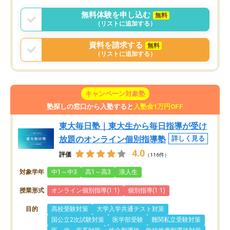
無料体験を申し込む
無料
（リストに追加する）
資料を請求する
無料
（リストに追加する）
キャンペーン対象塾
塾探しの窓口から入塾すると
入塾金1万円OFF
東大毎日塾｜東大生から毎日指導が受け
放題のオンライン個別指導塾
詳しく見る
4.0
評価
（116件）
対象学年
中1～中3
高1～高3
浪人生
授業形式
オンライン個別指導(1:1)
個別指導(1:1)
目的
高校受験対策
大学入学共通テスト対策
国公立2次試験対策
医学部受験
難関私立受験対策