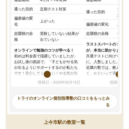
通った目的
定期テスト対策
大学入
通った目的
対策
偏差値の変
上がった
化
偏差値の変化
上がっ
志望校の合
受験していない/結果が
志望校の合格
合格し
格
出ていない
ラストスパートの１か月
オンラインで勉強のコツが学べる！
が、本当に助かりました
初めは料金面で躊躇していましたが、
共通テストに向けての追
お試し後の面談で、「子どもがやる気
に、入塾しました。田舎
が出るようにサポートするのが私たち
近隣の塾では、教えても
です！安心してください！やる気が出
く、かといって通うには
ないのは私たち講師の責任です」と言
が、トライならオンライ
投稿日：2026年03月13日
投稿日：20
ってくださり、確かに！と考えて、思
可能なので本当に助かり
い切って入塾しました。英語が苦手だ
テストの内容重視でした
ったんですが、学生の先生から学ぶこ
らないところをピンポイ
トライのオンライン個別指導塾の口コミをもっとみ
とで、勉強のコツみたいなものをつか
頂いて、とてもわかりや
る
み、徐々に成績が上がったらいいなと
していました。一生を左
思っていました。何が今足りないのか
スト、多少お金がかかっ
を的確に指導いただき、子どももびっ
思い切って入塾してよか
上今市駅の教室一覧
くりするほど楽しんでやる気を持って