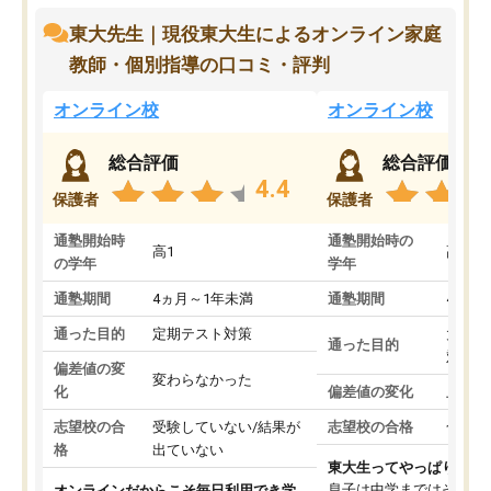
東大先生｜現役東大生によるオンライン家庭
教師・個別指導の口コミ・評判
オンライン校
オンライン校
総合評価
総合評価
4.4
保護者
保護者
通塾開始時
通塾開始時の
高1
高3
の学年
学年
通塾期間
4ヵ月～1年未満
通塾期間
4ヵ月
通った目的
定期テスト対策
大学入
通った目的
対策
偏差値の変
変わらなかった
化
偏差値の変化
上がっ
志望校の合
受験していない/結果が
志望校の合格
合格し
格
出ていない
東大生ってやっぱりすご
息子は中学まではそこそ
オンラインだからこそ毎日利用でき学