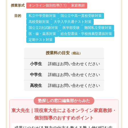
授業形式
オンライン個別指導(1:1)
家庭教師
目的
私立中学受験対策
国公立中高一貫校受験対策
高校受験対策
大学入学共通テスト対策
国公立2次試験対策
医学部受験
難関私立受験対策
医・歯・薬系対策
総合型選抜・学校推薦型選抜対策
定期テスト対策
授業料の目安
（税込）
小学生
詳細はお問い合わせください
中学生
詳細はお問い合わせください
高校生
詳細はお問い合わせください
塾探しの窓口編集部からみた
東大先生｜現役東大生によるオンライン家庭教師・
個別指導のおすすめポイント
成果につながる努力の仕方を教える塾！伸び悩む生