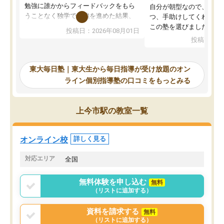
勉強に誰かからフィードバックをもら
自分が朝型なので、自習
うことなく独学で勉強を進めた結果、
つ、手助けしてくれる設
入試本番に地歴の学習が間に合わず不
この塾を選びました。
投稿日：2026年08月01日
合格となってしまいました。その経験
投稿日：20
を踏まえ、浪人が決まった際に勉強計
画を考えてもらえる塾を探した結果、
東大毎日塾にたどり着きました。学習
東大毎日塾｜東大生から毎日指導が受け放題のオン
の長期計画や日々の勉強のやり方につ
ライン個別指導塾の口コミをもっとみる
いて客観的なアドバイスをいただけた
ので、自信をもって受験勉強を進める
ことができました。自分のように勉強
上今市駅の教室一覧
のやり方や進捗管理で苦労している方
には特におすすめしたい塾です。
オンライン校
詳しく見る
対応エリア
全国
無料体験を申し込む
無料
（リストに追加する）
資料を請求する
無料
（リストに追加する）