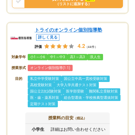
（リストに追加する）
トライのオンライン個別指導塾
詳しく見る
4.2
評価
（44件）
対象学年
小1～小6
中1～中3
高1～高3
浪人生
授業形式
オンライン個別指導(1:1)
目的
私立中学受験対策
国公立中高一貫校受験対策
高校受験対策
大学入学共通テスト対策
国公立2次試験対策
医学部受験
難関私立受験対策
医・歯・薬系対策
総合型選抜・学校推薦型選抜対策
定期テスト対策
授業料の目安
（税込）
小学生
詳細はお問い合わせください