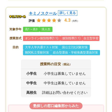
キミノスクール
詳しく見る
4.3
評価
（5件）
対象学年
高1～高3
浪人生
授業形式
オンライン個別指導(1:1)
個別指導(1:1)
自立型学習
目的
大学入学共通テスト対策
国公立2次試験対策
難関私立受験対策
総合型選抜・学校推薦型選抜対策
授業料の目安
（税込）
小学生
小学生は募集していません
中学生
中学生は募集していません
高校生
詳細はお問い合わせください
塾探しの窓口編集部からみた