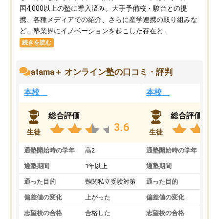
国4,000以上の塾に導入済み。大手予備校・駿台との提
携、各種メディアでの紹介、さらに産学連携の取り組みな
ど、塾業界にイノベーションを起こした存在と...
続きを読む
atama＋ オンライン塾の口コミ・評判
本校
本校
総合評価
総合評価
3.6
生徒
生徒
通塾開始時の学年
高2
通塾開始時の学年
中
通塾期間
1年以上
通塾期間
通った目的
難関私立受験対策
通った目的
偏差値の変化
上がった
偏差値の変化
志望校の合格
合格した
志望校の合格