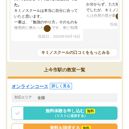
か分からず、ただ机に座
た。
でしたが、キミノスクー
キミノスクールは本当に自分に合って
らは自習の質が劇的に変
いたと思います。
先生が毎日何をすべきか
一番は、「勉強のやり方」そのものを
投稿日：20
を明確にしてくれるので
徹底的に教わったことです。単に知識
ずに学習に取り組めるよ
を詰め込むのではなく、自学自習の習
投稿日：2026年04月16日
が一番の収穫です。
慣が身につくよう並走してくれるの
授業で教えてもらうとい
で、通塾日以外も机に向かうのが苦で
の仕方をコーチングして
はなくなりました。
キミノスクールの口コミをもっとみる
ルなので、家での学習習
身につきました。結果と
講師の方との距離も近く、親身なコー
た英語の偏差値が10以上
チングのおかげで、停滞期もモチベー
上今市駅の教室一覧
していた公立高校に無事
ションを維持できました。「やらされ
た。自分から学ぶ姿勢を
る勉強」から「目標のための勉強」へ
たい家庭には本当におす
意識が変わったことが、目標校への合
オンラインコース
詳しく見る
思います。
格に繋がったと思います。
対応エリア
全国
無料体験を申し込む
無料
（リストに追加する）
資料を請求する
無料