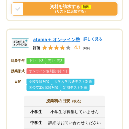
資料を請求する
無料
（リストに追加する）
atama＋ オンライン塾
詳しく見る
4.1
評価
（9件）
対象学年
中1～中2
高1～高2
授業形式
オンライン個別指導(1:1)
目的
高校受験対策
大学入学共通テスト対策
国公立2次試験対策
定期テスト対策
授業料の目安
（税込）
小学生
小学生は募集していません
中学生
詳細はお問い合わせください