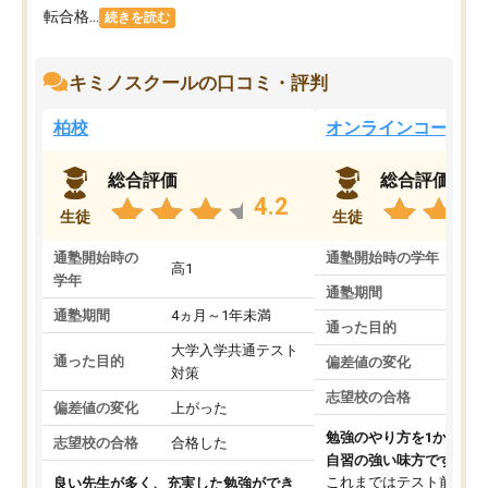
転合格...
続きを読む
キミノスクールの口コミ・評判
柏校
オンラインコース
総合評価
総合評価
4.2
生徒
生徒
通塾開始時の
通塾開始時の学年
中
高1
学年
通塾期間
通塾期間
4ヵ月～1年未満
通った目的
大学入学共通テスト
通った目的
偏差値の変化
対策
志望校の合格
偏差値の変化
上がった
勉強のやり方を1から教
志望校の合格
合格した
自習の強い味方です。
これまではテスト前に何
良い先生が多く、充実した勉強ができ