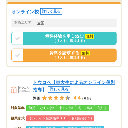
オンライン校
詳しく見る
対応エリア
全国
無料体験を申し込む
無料
（リストに追加する）
資料を請求する
無料
（リストに追加する）
トウコベ【東大生によるオンライン個別
指導】
詳しく見る
4.4
評価
（38件）
対象学年
幼児
小1～小6
中1～中3
高1～高3
浪人生
授業形式
オンライン個別指導(1:1)
個別指導(1:1)