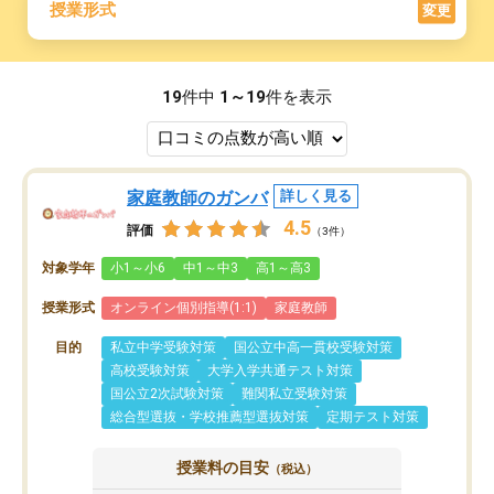
授業形式
変更
19
件中
1～19
件を表示
家庭教師のガンバ
詳しく見る
4.5
評価
（3件）
対象学年
小1～小6
中1～中3
高1～高3
授業形式
オンライン個別指導(1:1)
家庭教師
目的
私立中学受験対策
国公立中高一貫校受験対策
高校受験対策
大学入学共通テスト対策
国公立2次試験対策
難関私立受験対策
総合型選抜・学校推薦型選抜対策
定期テスト対策
授業料の目安
（税込）