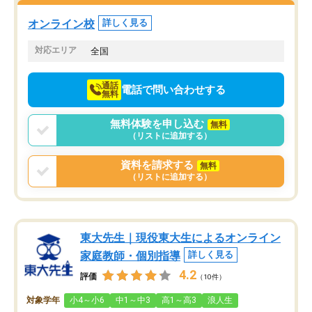
塾を受けています。狙い通り、少しず
つ成績も上がり、苦手意識も無くなっ
オンライン校
詳しく見る
てきたので、さらに苦手な数学も追加
でお願いしました。来年の高校受験に
対応エリア
全国
向けて頑張っています。
通話
電話で問い合わせする
無料
無料体験を申し込む
無料
（リストに追加する）
資料を請求する
無料
（リストに追加する）
東大先生｜現役東大生によるオンライン
家庭教師・個別指導
詳しく見る
4.2
評価
（10件）
対象学年
小4～小6
中1～中3
高1～高3
浪人生