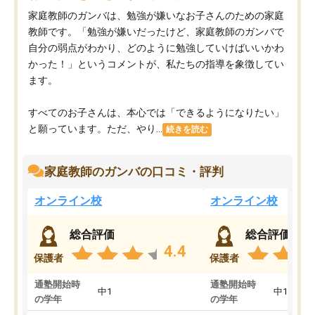
家庭教師のガンバは、勉強が嫌いなお子さんのための家庭
教師です。「勉強が嫌いだったけど、家庭教師のガンバで
自分の弱点がわかり、どのように勉強していけばいいかわ
かった！」というコメントが、私たちの指導を象徴してい
ます。
すべてのお子さんは、本心では「できるようになりたい」
と願っています。ただ、やり...
続きを読む
家庭教師のガンバの口コミ・評判
オンライン校
オンライン校
総合評価
総合評価
4.4
保護者
保護者
通塾開始時
通塾開始時
中1
中1
の学年
の学年