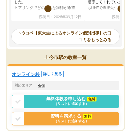
した。
指導してくれています。2
ヒアリングでどのような講師が希望
もLINEで直接先生に質問
か、オプションは付帯するかなど選ぶ
教科でも)。受講科目や
投稿日：2025年09月12日
投稿日：20
事が出来ました。
めれるので、個人に合っ
講師とのマッチング後講師との初回ミ
ると思います。カリキュ
ーティングを行い、その講師で良いか
いなのがあり(有料)、受
トウコベ【東大生によるオンライン個別指導】の口
他の講師を希望するか子供との相性も
ことをどんなスケジュー
コミをもっとみる
見てから講師を決定する事ができま
くか相談したのですが、
す。
ち期待したものではなく
うちの子は、初回面談の講師の方で決
内容でした。それでも明
上今市駅の教室一覧
定しました。
やる気も出ましたし、苦
くなってきたようなので
オンラインツールを使用した単語帳の
お願いして良かったと思
オンライン校
詳しく見る
共有があり宿題もそちらで出される形
も合わなければチェンジ
でした。
娘は3科目ともずっと同
対応エリア
全国
2ヶ月で担当講師の方がお辞めになると
言う事で講師変更の申し出があり、あ
無料体験を申し込む
無料
まりに短期での変更だった為、塾に通
（リストに追加する）
う事にして退会しました。遅れも取り
戻せ、授業内容や講師の方は良かった
資料を請求する
無料
と思います。
（リストに追加する）