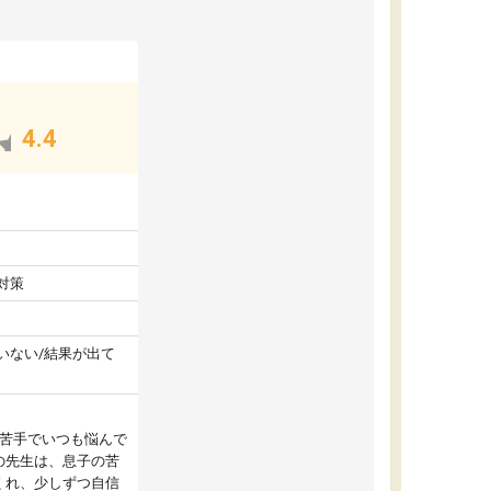
4.4
対策
いない/結果が出て
が苦手でいつも悩んで
の先生は、息子の苦
くれ、少しずつ自信