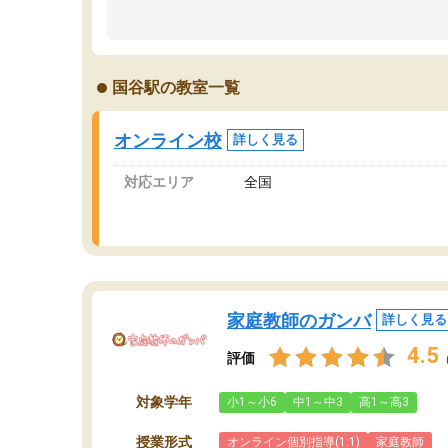
のため多くの意見を聞くことができ、より良い
文
ものを推敲することが可能だ。
て
どの人も優しく、親身に接してくださるのでや
う
る気も出て、良かったです！！
計
国谷駅の教室一覧
る
い
会
オンライン校
詳しく見る
の
対応エリア
全国
家庭教師のガンバ
詳しく見る
4.5
評価
対象学年
小1～小6
中1～中3
高1～高3
授業形式
オンライン個別指導(1:1)
家庭教師