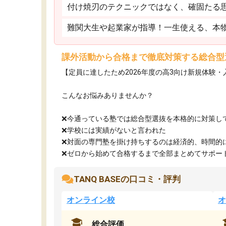
付け焼刃のテクニックではなく、確固たる
難関大生や起業家が指導！一生使える、本
課外活動から合格まで徹底対策する総合型
【定員に達したため2026年度の高3向け新規体験
こんなお悩みありませんか？
❌今通っている塾では総合型選抜を本格的に対策し
❌学校には実績がないと言われた
❌対面の専門塾を掛け持ちするのは経済的、時間的
❌ゼロから始めて合格するまで全部まとめてサポート.
TANQ BASEの口コミ・評判
オンライン校
オ
総合評価