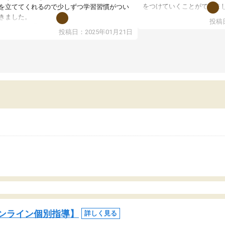
をつけていくことができま
を立ててくれるので少しずつ学習習慣がつい
期テストの成績が10点以上
きました。
投稿日
ても喜んでいます。
ンラインで週に一度の受講ですが、指導が無
投稿日：2025年01月21日
日も予定表に基づいて勉強したり、LINEでわ
らないところを質問できるのでとても助かっ
います。
ンライン個別指導】
詳しく見る