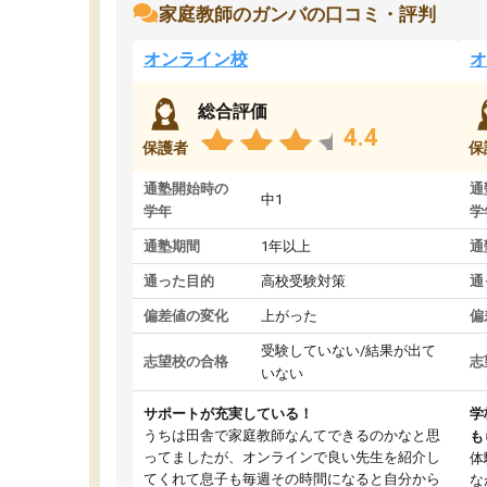
家庭教師のガンバの口コミ・評判
オンライン校
オ
総合評価
4.4
保護者
保
通塾開始時の
通
中1
学年
学
通塾期間
1年以上
通
通った目的
高校受験対策
通
偏差値の変化
上がった
偏
受験していない/結果が出て
志望校の合格
志
いない
サポートが充実している！
学
うちは田舎で家庭教師なんてできるのかなと思
も
ってましたが、オンラインで良い先生を紹介し
体
てくれて息子も毎週その時間になると自分から
な