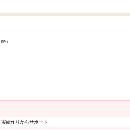
（8件）
動実績作りからサポート