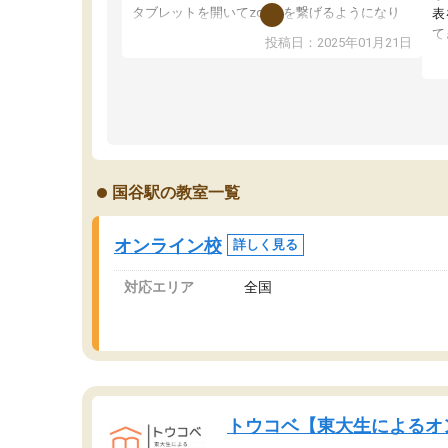
タブレットを開いてzoomを繋げるようになり
表
ました！5科目なんでもOKなのもとても気に入
て
投稿日：2025年01月21日
っています
オ
成績もだいぶ下の方でしたが、通い始めて1年ほ
い
どだった今では平均点以上の科目が増えてきま
か
した！あと1年受験まであるので無料の週末教室
て
を使用しながら頑張って欲しいと思います！
国谷駅の教室一覧
オンライン校
詳しく見る
対応エリア
全国
トウコベ【東大生によるオ