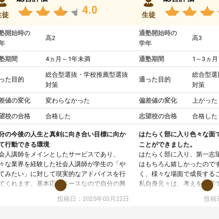
4.0
生徒
生徒
塾開始時の
通塾開始時の
高2
高3
年
学年
塾期間
4ヵ月～1年未満
通塾期間
1～3ヵ月
総合型選抜・学校推薦型選抜
総合型選
った目的
通った目的
対策
対策
差値の変化
変わらなかった
偏差値の変化
上がった
望校の合格
合格した
志望校の合格
合格した
分の今後の人生と真剣に向き合い目標に向か
はたらく部に入り色々な面
て行動できる環境
ことができました。
会人講師をメインとしたサービスであり、
はたらく部に入り、第一志
々な業界を経験した社会人講師が学生の「や
はもちろん嬉しかったので
てみたい」に対して現実的なアドバイスを行
く、様々な場面で成長する
てくれます。基本応援ベースなので自分の興
私自身元々は、考えを文字
分野について学生知識では思いつかない部分
意だったのですが、人前で
投稿日：2025年03月22日
投稿日
で深ぼる事が出来ます。
ケーションをとることが苦
合型選抜対策として志望理由書・面接・小論
しかし、はたらく部に入り