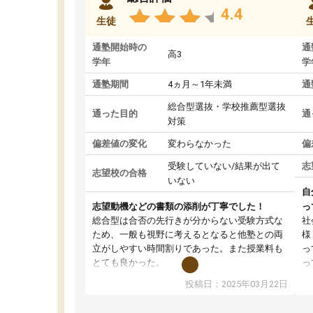
4.4
生徒
通塾開始時の
通
高3
学年
学
通塾期間
4ヵ月～1年未満
通
総合型選抜・学校推薦型選抜
通った目的
通
対策
偏差値の変化
変わらなかった
偏
受験していない/結果が出て
志
志望校の合格
いない
自
志望動機などの書類の添削が丁寧でした！
っ
総合型は合否の先行きが分からない受験方式な
社
ため、一般も視野に考えるとなると他塾との両
様
立がしやすい時間割りであった。また授業料も
っ
とても良かった。
っ
総合型の多くの塾は大学生が見ることが多い
味
投稿日：2025年03月22日
が、はたらく部総合型コースは大学生の目だけ
ま
でなく、数人の大人にも目を通して頂ける。そ
総