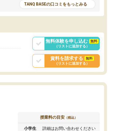
とる機会が増えたり
が多いので、その子達に感化されて自分も『も
TANQ BASEの口コミをもっとみる
次試験対策の面接練
っと何かに取り組んでみよう』と思えます。
てもらい飛躍的に成
はたらく部はオンラインなので、色々な場所の
面接自体も試験まで
コーチも生徒がいて、みんなフレンドリーなの
した。その結果本番
で気軽に話せるのでとても楽しいです。
りと伝えることもで
ことができました。
無料体験を申し込む
無料
（リストに追加する）
資料を請求する
無料
（リストに追加する）
授業料の目安
（税込）
小学生
詳細はお問い合わせください