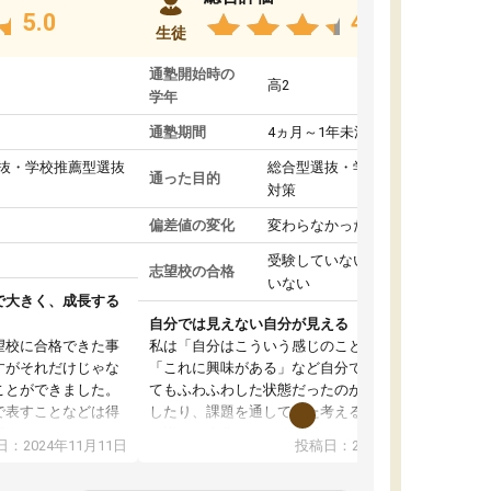
5.0
4.8
生徒
通塾開始時の
高2
学年
通塾期間
4ヵ月～1年未満
抜・学校推薦型選抜
総合型選抜・学校推薦型選抜
通った目的
対策
偏差値の変化
変わらなかった
受験していない/結果が出て
志望校の合格
いない
で大きく、成長する
自分では見えない自分が見える
望校に合格できた事
私は「自分はこういう感じのことがしたい」
すがそれだけじゃな
「これに興味がある」など自分で自己分析をし
ことができました。
てもふわふわした状態だったのが、コーチと話
で表すことなどは得
したり、課題を通してまた考えることで、もっ
話すことやコミュニ
と詳しく自分のことが理解できました。いつで
：2024年11月11日
投稿日：2024年10月31日
手でした。
も質問できるので、そこも1つの魅力です。ま
同じ学年の方々と関
た、はたらく部にいる生徒達は意識高い系の子