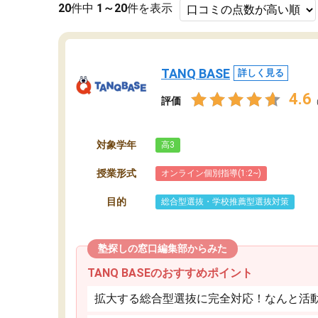
20
件中
1～20
件を表示
TANQ BASE
詳しく見る
4.6
評価
対象学年
高3
授業形式
オンライン個別指導(1:2~)
目的
総合型選抜・学校推薦型選抜対策
塾探しの窓口編集部からみた
TANQ BASEのおすすめポイント
拡大する総合型選抜に完全対応！なんと活