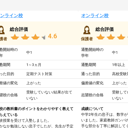
ンライン校
オンライン校
総合評価
総合評価
4.6
護者
保護者
塾開始時の
通塾開始時の
中1
中1
年
学年
塾期間
1～3ヵ月
通塾期間
1年以上
った目的
定期テスト対策
通った目的
高校受験
差値の変化
上がった
偏差値の変化
上がった
受験していない/結果が出て
受験して
望校の合格
志望校の合格
いない
いない
校の教科書のポイントをわかりやすく教えて
成績について
中学2年生の息子は、数学
らえている
いました。家庭教師ガンバ
験授業を受けて入塾しました。
手な部分を丁寧に解説して
かなか勉強しない息子でしたが、先生が予定