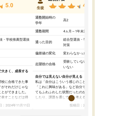
5.0
4.8
生徒
通塾開始時の
高2
学年
通塾期間
4ヵ月～1年未満
抜・学校推薦型選抜
総合型選抜・学校推薦型選抜
通った目的
対策
偏差値の変化
変わらなかった
受験していない/結果が出て
志望校の合格
いない
で大きく、成長する
自分では見えない自分が見える
望校に合格できた事
私は「自分はこういう感じのことがしたい」
すがそれだけじゃな
「これに興味がある」など自分で自己分析をし
ことができました。
てもふわふわした状態だったのが、コーチと話
で表すことなどは得
したり、課題を通してまた考えることで、もっ
話すことやコミュニ
と詳しく自分のことが理解できました。いつで
：2024年11月11日
投稿日：2024年10月31日
手でした。
も質問できるので、そこも1つの魅力です。ま
同じ学年の方々と関
た、はたらく部にいる生徒達は意識高い系の子