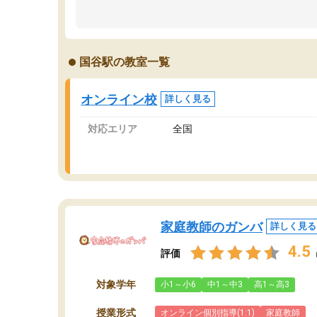
のため多くの意見を聞くことができ、より良い
文
ものを推敲することが可能だ。
て
どの人も優しく、親身に接してくださるのでや
う
る気も出て、良かったです！！
計
国谷駅の教室一覧
る
い
会
オンライン校
詳しく見る
の
対応エリア
全国
家庭教師のガンバ
詳しく見る
4.5
評価
対象学年
小1～小6
中1～中3
高1～高3
授業形式
オンライン個別指導(1:1)
家庭教師