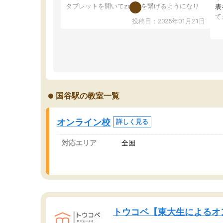
タブレットを開いてzoomを繋げるようになり
表
ました！5科目なんでもOKなのもとても気に入
て
投稿日：2025年01月21日
っています
オ
成績もだいぶ下の方でしたが、通い始めて1年ほ
い
どだった今では平均点以上の科目が増えてきま
か
した！あと1年受験まであるので無料の週末教室
て
を使用しながら頑張って欲しいと思います！
国谷駅の教室一覧
オンライン校
詳しく見る
対応エリア
全国
トウコベ【東大生によるオ