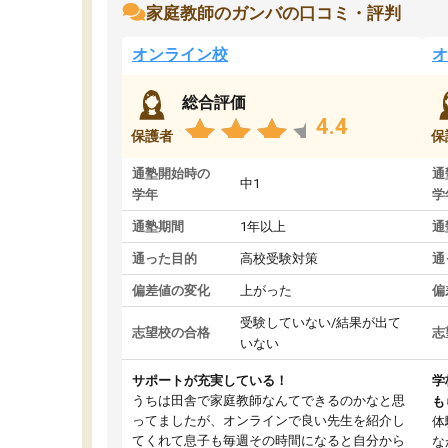
家庭教師のガンバの口コミ・評判
オンライン校
オ
総合評価
4.4
保護者
保
通塾開始時の
通
中1
学年
学
通塾期間
1年以上
通
通った目的
高校受験対策
通
偏差値の変化
上がった
偏
受験していない/結果が出て
志望校の合格
志
いない
サポートが充実している！
学
うちは田舎で家庭教師なんてできるのかなと思
も
ってましたが、オンラインで良い先生を紹介し
体
てくれて息子も毎週その時間になると自分から
な