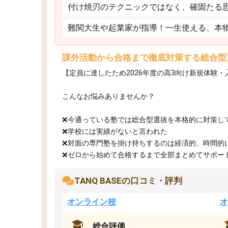
付け焼刃のテクニックではなく、確固たる
難関大生や起業家が指導！一生使える、本
課外活動から合格まで徹底対策する総合型
【定員に達したため2026年度の高3向け新規体験
こんなお悩みありませんか？
❌今通っている塾では総合型選抜を本格的に対策し
❌学校には実績がないと言われた
❌対面の専門塾を掛け持ちするのは経済的、時間的
❌ゼロから始めて合格するまで全部まとめてサポート.
TANQ BASEの口コミ・評判
オンライン校
オ
総合評価