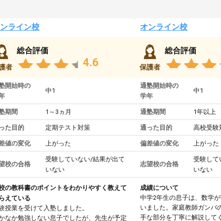
ンライン校
オンライン校
総合評価
総合評価
4.6
護者
保護者
塾開始時の
通塾開始時の
中1
中1
年
学年
塾期間
1～3ヵ月
通塾期間
1年以上
った目的
定期テスト対策
通った目的
高校受験
差値の変化
上がった
偏差値の変化
上がった
受験していない/結果が出て
受験して
望校の合格
志望校の合格
いない
いない
校の教科書のポイントをわかりやすく教えて
成績について
中学2年生の息子は、数学
らえている
いました。家庭教師ガンバ
験授業を受けて入塾しました。
手な部分を丁寧に解説して
かなか勉強しない息子でしたが、先生が予定