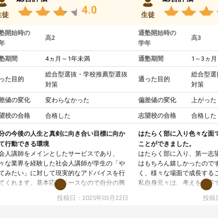
4.0
生徒
生徒
塾開始時の
通塾開始時の
高2
高3
年
学年
塾期間
4ヵ月～1年未満
通塾期間
1～3ヵ月
総合型選抜・学校推薦型選抜
総合型選
った目的
通った目的
対策
対策
差値の変化
変わらなかった
偏差値の変化
上がった
望校の合格
合格した
志望校の合格
合格した
分の今後の人生と真剣に向き合い目標に向か
はたらく部に入り色々な面
て行動できる環境
ことができました。
会人講師をメインとしたサービスであり、
はたらく部に入り、第一志
々な業界を経験した社会人講師が学生の「や
はもちろん嬉しかったので
てみたい」に対して現実的なアドバイスを行
く、様々な場面で成長する
てくれます。基本応援ベースなので自分の興
私自身元々は、考えを文字
分野について学生知識では思いつかない部分
意だったのですが、人前で
投稿日：2025年03月22日
投稿日
で深ぼる事が出来ます。
ケーションをとることが苦
合型選抜対策として志望理由書・面接・小論
しかし、はたらく部に入り