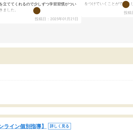
をつけていくことができま
を立ててくれるので少しずつ学習習慣がつい
期テストの成績が10点以上
きました。
投稿日
ても喜んでいます。
ンラインで週に一度の受講ですが、指導が無
投稿日：2025年01月21日
日も予定表に基づいて勉強したり、LINEでわ
らないところを質問できるのでとても助かっ
います。
ンライン個別指導】
詳しく見る