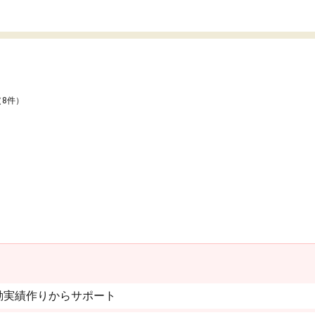
（8件）
動実績作りからサポート