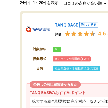
24
件中
1～20
件を表示
TANQ BASE
詳しく見る
4.6
評価
対象学年
高3
授業形式
オンライン個別指導(1:2~)
目的
総合型選抜・学校推薦型選抜対策
塾探しの窓口編集部からみた
TANQ BASEのおすすめポイント
拡大する総合型選抜に完全対応！なんと活