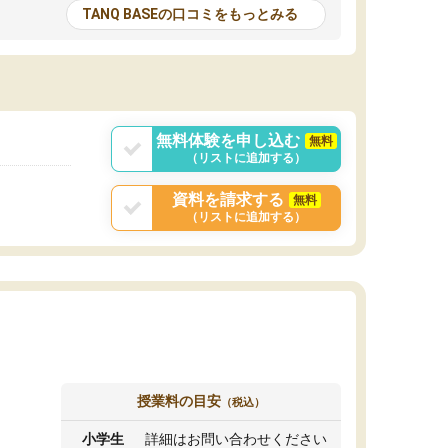
とる機会が増えたり
が多いので、その子達に感化されて自分も『も
TANQ BASEの口コミをもっとみる
次試験対策の面接練
っと何かに取り組んでみよう』と思えます。
てもらい飛躍的に成
はたらく部はオンラインなので、色々な場所の
面接自体も試験まで
コーチも生徒がいて、みんなフレンドリーなの
した。その結果本番
で気軽に話せるのでとても楽しいです。
りと伝えることもで
ことができました。
無料体験を申し込む
無料
（リストに追加する）
資料を請求する
無料
（リストに追加する）
授業料の目安
（税込）
小学生
詳細はお問い合わせください