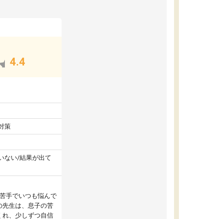
4.4
対策
いない/結果が出て
が苦手でいつも悩んで
の先生は、息子の苦
くれ、少しずつ自信