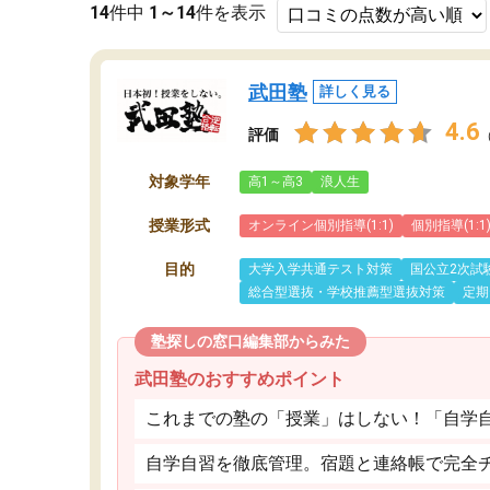
14
件中
1～14
件を表示
武田塾
詳しく見る
4.6
評価
対象学年
高1～高3
浪人生
授業形式
オンライン個別指導(1:1)
個別指導(1:1
目的
大学入学共通テスト対策
国公立2次試
総合型選抜・学校推薦型選抜対策
定期
塾探しの窓口編集部からみた
武田塾のおすすめポイント
これまでの塾の「授業」はしない！「自学
自学自習を徹底管理。宿題と連絡帳で完全