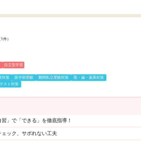
（1件）
)
自立型学習
験対策
医学部受験
難関私立受験対策
医・歯・薬系対策
テスト対策
自習」で「できる」を徹底指導！
チェック、サボれない工夫