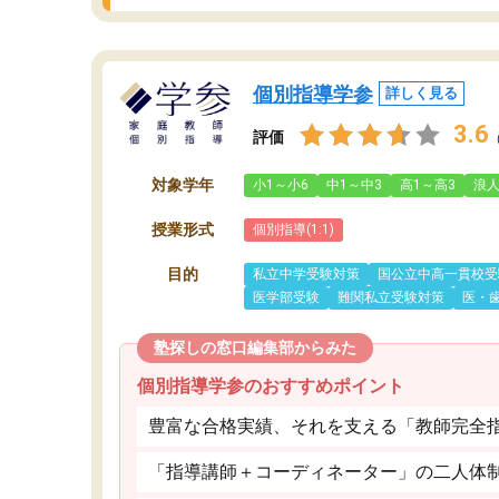
個別指導学参
詳しく見る
3.6
評価
対象学年
小1～小6
中1～中3
高1～高3
浪
授業形式
個別指導(1:1)
目的
私立中学受験対策
国公立中高一貫校受
医学部受験
難関私立受験対策
医・
塾探しの窓口編集部からみた
個別指導学参のおすすめポイント
豊富な合格実績、それを支える「教師完全
「指導講師＋コーディネーター」の二人体