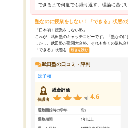
できるまで何度でも繰り返す。理論に基づ
塾なのに授業をしない！「できる」状態の
「日本初！授業をしない塾」
これが、武田塾のキャッチコピーです。「塾なのに
しかし、武田塾が難関大合格、それも多くの逆転合
「できる」状態を...
続きを読む
武田塾の口コミ・評判
逗子校
総合評価
4.6
保護者
通塾開始時の学年
高2
通塾期間
1年以上