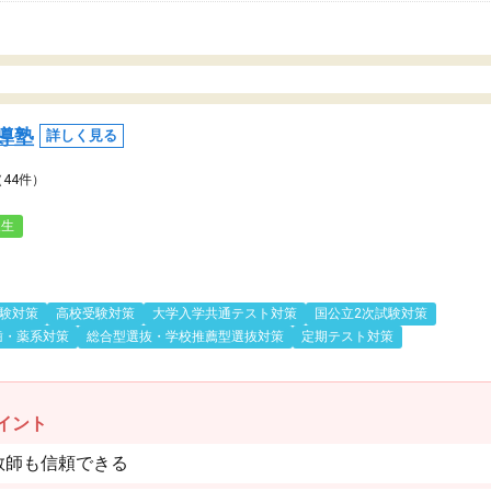
導塾
詳しく見る
（44件）
人生
験対策
高校受験対策
大学入学共通テスト対策
国公立2次試験対策
歯・薬系対策
総合型選抜・学校推薦型選抜対策
定期テスト対策
イント
教師も信頼できる