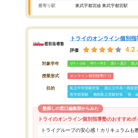
最寄り駅
東武宇都宮線 東武宇都宮駅
トライのオンライン個別指
4.2
評価
対象学年
小1～小6
中1～中3
高1～高3
浪
授業形式
オンライン個別指導(1:1)
目的
私立中学受験対策
国公立中高一貫校受
医学部受験
難関私立受験対策
医・
塾探しの窓口編集部からみた
トライのオンライン個別指導塾のおすすめポ
トライグループの安心感！カリキュラムも