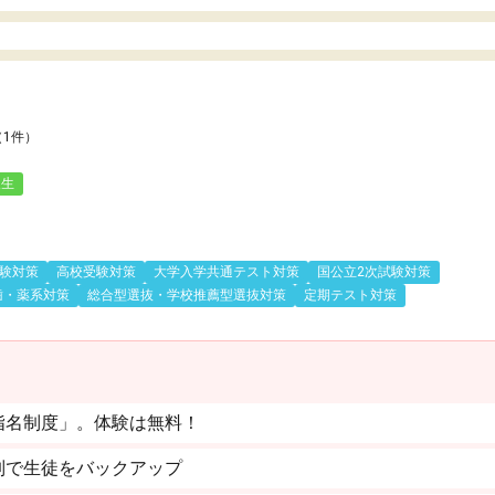
（1件）
人生
験対策
高校受験対策
大学入学共通テスト対策
国公立2次試験対策
歯・薬系対策
総合型選抜・学校推薦型選抜対策
定期テスト対策
指名制度」。体験は無料！
制で生徒をバックアップ