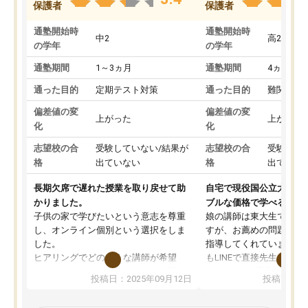
保護者
保護者
通塾開始時
通塾開始時
中2
高2
の学年
の学年
通塾期間
1～3ヵ月
通塾期間
4ヵ月～1
通った目的
定期テスト対策
通った目的
難関私立
偏差値の変
偏差値の変
上がった
上がった
化
化
志望校の合
受験していない/結果が
志望校の合
受験して
格
出ていない
格
出ていな
長期欠席で遅れた授業を取り戻せて助
自宅で現役国公立大学生
かりました。
ブルな価格で学べる
子供の家で学びたいという意志を尊重
娘の講師は東大生では無
し、オンライン個別という選択をしま
すが、お薦めの問題集や
した。
指導してくれています。2
ヒアリングでどのような講師が希望
もLINEで直接先生に質問
か、オプションは付帯するかなど選ぶ
教科でも)。受講科目や
投稿日：2025年09月12日
投稿日：20
事が出来ました。
めれるので、個人に合っ
講師とのマッチング後講師との初回ミ
ると思います。カリキュ