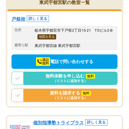
また駅前にあるのでアクセスは良いで
握し、復習や講習を通し
東武宇都宮駅の教室一覧
すが駐車場がないのでお迎えの際に近
ポートしてくださいます
隣のコインパーキングを利用または路
前より勉強に前向きに取
上駐車をするしかない点が少し不便で
になり、安心して通わせ
戸祭校
詳しく見る
す。
感じています。これから
りたいと思える塾です。
住所
栃木県宇都宮市下戸祭2丁目15-21 TSビル2-B
地図を見る
最寄り駅
東武宇都宮線 東武宇都宮駅
通話
電話で問い合わせする
無料
無料体験を申し込む
無料
（リストに追加する）
資料を請求する
無料
（リストに追加する）
個別指導塾トライプラス
詳しく見る