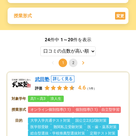
授業形式
変更
24
件中
1～20
件を表示
1
2
武田塾
詳しく見る
4.6
評価
（1件）
対象学年
高1～高3
浪人生
授業形式
オンライン個別指導(1:1)
個別指導(1:1)
自立型学習
目的
大学入学共通テスト対策
国公立2次試験対策
医学部受験
難関私立受験対策
医・歯・薬系対策
総合型選抜・学校推薦型選抜対策
定期テスト対策