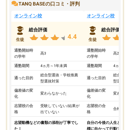
TANQ BASEの口コミ・評判
オンライン校
オンライン校
総合評価
総合評価
4.4
生徒
生徒
通塾開始時
通塾開始時
高3
高2
の学年
の学年
通塾期間
4ヵ月～1年未満
通塾期間
4ヵ月～1
総合型選抜・学校推薦
総合型選
通った目的
通った目的
型選抜対策
型選抜対
偏差値の変
偏差値の変
変わらなかった
変わらな
化
化
志望校の合
受験していない/結果が
志望校の合
合格した
格
出ていない
格
志望動機などの書類の添削が丁寧でし
自分の今後の人生と真剣
た！
標に向かって行動できる