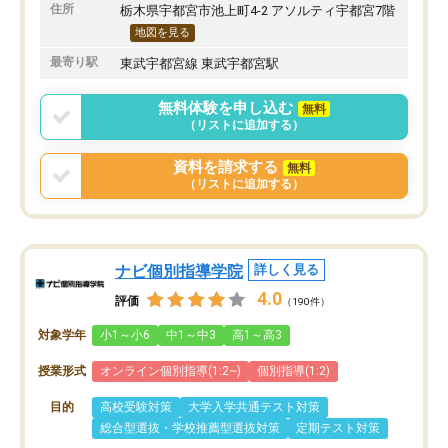
住所
栃木県宇都宮市池上町4-2 アソルティ宇都宮7階
地図を見る
最寄り駅
東武宇都宮線 東武宇都宮駅
無料体験を申し込む
無料
（リストに追加する）
資料を請求する
無料
（リストに追加する）
ナビ個別指導学院
詳しく見る
4.0
評価
（190件）
対象学年
小1～小6
中1～中3
高1～高3
授業形式
オンライン個別指導(1:2~)
個別指導(1:2)
目的
高校受験対策
大学入学共通テスト対策
総合型選抜・学校推薦型選抜対策
定期テスト対策