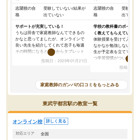
志望校の合
受験していない/結果が
志望校の合
受験して
格
出ていない
格
出ていな
サポートが充実している！
学校の教科書のポイント
うちは田舎で家庭教師なんてできるの
く教えてもらえている
かなと思ってましたが、オンラインで
体験授業を受けて入塾し
良い先生を紹介してくれて息子も毎週
なかなか勉強しない息子
その時間になると自分からタブレット
生が予定表を立ててくれ
を開いてzoomを繋げるようになりまし
つ学習習慣がついてきま
投稿日：2025年01月21日
た！5科目なんでもOKなのもとても気
オンラインで週に一度の
投稿日：20
に入っています
指導が無い日も予定表に
成績もだいぶ下の方でしたが、通い始
したり、LINEでわから
めて1年ほどだった今では平均点以上の
問できるのでとても助か
家庭教師のガンバの口コミをもっとみる
科目が増えてきました！あと1年受験ま
であるので無料の週末教室を使用しな
がら頑張って欲しいと思います！
東武宇都宮駅の教室一覧
オンライン校
詳しく見る
対応エリア
全国