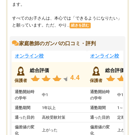
ます。
すべてのお子さんは、本心では「できるようになりたい」
と願っています。ただ、やり...
続きを読む
家庭教師のガンバの口コミ・評判
オンライン校
オンライン校
総合評価
総合評価
4.4
保護者
保護者
通塾開始時
通塾開始時
中1
中1
の学年
の学年
通塾期間
1年以上
通塾期間
1～3ヵ月
通った目的
高校受験対策
通った目的
定期テス
偏差値の変
偏差値の変
上がった
上がった
化
化