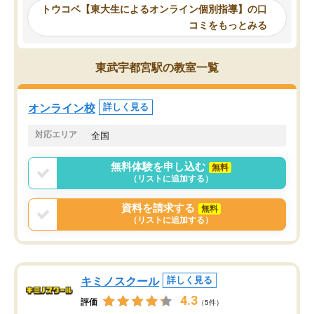
ーティングを行い、その講師で良いか
いなのがあり(有料)、受
トウコベ【東大生によるオンライン個別指導】の口
他の講師を希望するか子供との相性も
ことをどんなスケジュー
コミをもっとみる
見てから講師を決定する事ができま
くか相談したのですが、
す。
ち期待したものではなく
うちの子は、初回面談の講師の方で決
内容でした。それでも明
東武宇都宮駅の教室一覧
定しました。
やる気も出ましたし、苦
くなってきたようなので
オンラインツールを使用した単語帳の
お願いして良かったと思
オンライン校
詳しく見る
共有があり宿題もそちらで出される形
も合わなければチェンジ
でした。
娘は3科目ともずっと同
対応エリア
全国
2ヶ月で担当講師の方がお辞めになると
言う事で講師変更の申し出があり、あ
無料体験を申し込む
無料
まりに短期での変更だった為、塾に通
（リストに追加する）
う事にして退会しました。遅れも取り
戻せ、授業内容や講師の方は良かった
資料を請求する
無料
と思います。
（リストに追加する）
キミノスクール
詳しく見る
4.3
評価
（5件）