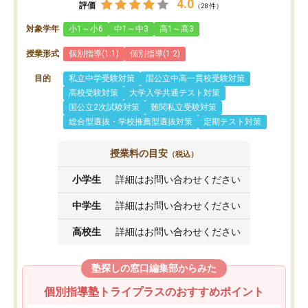
4.0
評価
（28件）
対象学年
小1～小6
中1～中3
高1～高3
授業形式
個別指導(1:1)
個別指導(1:2)
目的
私立中学受験対策
国公立中高一貫校受験対策
高校受験対策
大学入学共通テスト対策
国公立2次試験対策
難関私立受験対策
総合型選抜・学校推薦型選抜対策
定期テスト対策
授業料の目安
（税込）
小学生
詳細はお問い合わせください
中学生
詳細はお問い合わせください
高校生
詳細はお問い合わせください
塾探しの窓口編集部からみた
個別指導塾トライプラスのおすすめポイント