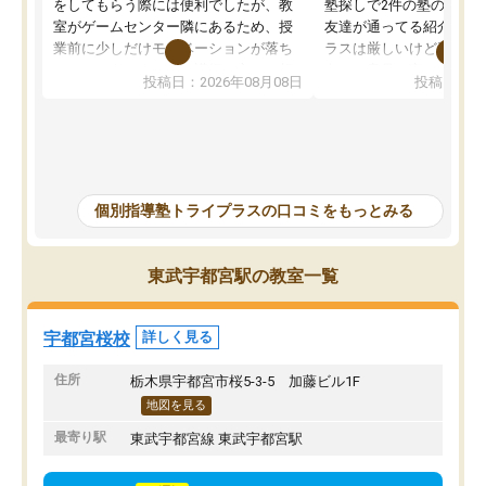
をしてもらう際には便利でしたが、教
塾探しで2件の塾の説明
室がゲームセンター隣にあるため、授
友達が通ってる紹介で行
業前に少しだけモチベーションが落ち
ラスは厳しいけど頑張れ
ることもありました。講師の方とは相
向きな意見を言ってくれ
投稿日：2026年08月08日
投稿日：20
性が良かったため、とても話しやすく
希望のある方に決めまし
勉強にもかなり前向きに取り組めたと
塾行ってるからと自宅で
思います。私自身人見知りな性格です
そかになって成績が落ち
が、個別指導ということもあり、質問
げることになってしまっ
もしやすく授業形式が合っていまし
ナスな事は言わず励まし
た。難しい問題では解説をより細かく
を教えて頂き出来ないこ
個別指導塾トライプラスの口コミをもっとみる
書いてくれたりと、生徒一人一人に合
うになった、覚えられた
った授業を考えてくれます。
ころ見て、見捨てず教え
当に感謝しかないです。
東武宇都宮駅の教室一覧
ってしまったけどとても
方で通ってよかったと思
宇都宮桜校
詳しく見る
住所
栃木県宇都宮市桜5-3-5 加藤ビル1F
地図を見る
最寄り駅
東武宇都宮線 東武宇都宮駅