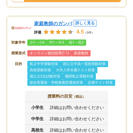
家庭教師のガンバ
詳しく見る
4.5
評価
（3件）
対象学年
小1～小6
中1～中3
高1～高3
授業形式
オンライン個別指導(1:1)
家庭教師
目的
私立中学受験対策
国公立中高一貫校受験対策
高校受験対策
大学入学共通テスト対策
国公立2次試験対策
難関私立受験対策
総合型選抜・学校推薦型選抜対策
定期テスト対策
授業料の目安
（税込）
小学生
詳細はお問い合わせください
中学生
詳細はお問い合わせください
高校生
詳細はお問い合わせください