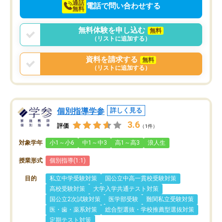
通話
電話で問い合わせする
無料
無料体験を申し込む
無料
（リストに追加する）
資料を請求する
無料
（リストに追加する）
個別指導学参
詳しく見る
3.6
評価
（1件）
対象学年
小1～小6
中1～中3
高1～高3
浪人生
授業形式
個別指導(1:1)
目的
私立中学受験対策
国公立中高一貫校受験対策
高校受験対策
大学入学共通テスト対策
国公立2次試験対策
医学部受験
難関私立受験対策
医・歯・薬系対策
総合型選抜・学校推薦型選抜対策
定期テスト対策