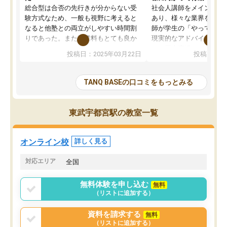
総合型は合否の先行きが分からない受
社会人講師をメインとし
験方式なため、一般も視野に考えると
あり、様々な業界を経験
なると他塾との両立がしやすい時間割
師が学生の「やってみた
りであった。また授業料もとても良か
現実的なアドバイスを行
った。
す。基本応援ベースなの
投稿日：2025年03月22日
投稿日：20
総合型の多くの塾は大学生が見ること
分野について学生知識で
が多いが、はたらく部総合型コースは
い部分まで深ぼる事が出
大学生の目だけでなく、数人の大人に
総合型選抜対策として志
TANQ BASEの口コミをもっとみる
も目を通して頂ける。そのため多くの
接・小論文などの技術指
意見を聞くことができ、より良いもの
ション内容になっていま
を推敲することが可能だ。
選抜を通して将来自分が
東武宇都宮駅の教室一覧
どの人も優しく、親身に接してくださ
のかといった人生設計・
るのでやる気も出て、良かったで
を社会人として働いてい
す！！
に考える事が出来る環境
オンライン校
詳しく見る
番の魅力だと思います。
い事が何もない所から社
対応エリア
全国
ポートを受け、学びたい
標を見つける事が出来ま
無料体験を申し込む
無料
（リストに追加する）
資料を請求する
無料
（リストに追加する）