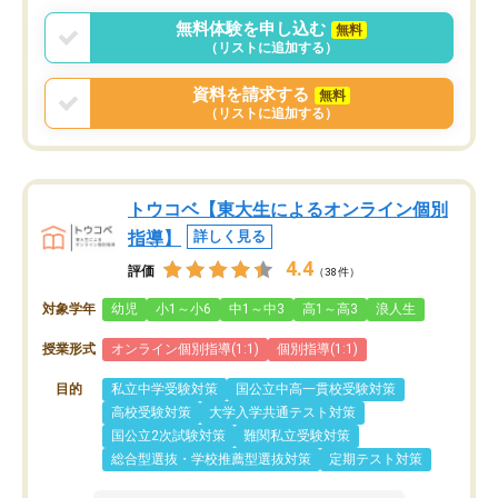
無料体験を申し込む
無料
（リストに追加する）
資料を請求する
無料
（リストに追加する）
トウコベ【東大生によるオンライン個別
指導】
詳しく見る
4.4
評価
（38件）
対象学年
幼児
小1～小6
中1～中3
高1～高3
浪人生
授業形式
オンライン個別指導(1:1)
個別指導(1:1)
目的
私立中学受験対策
国公立中高一貫校受験対策
高校受験対策
大学入学共通テスト対策
国公立2次試験対策
難関私立受験対策
総合型選抜・学校推薦型選抜対策
定期テスト対策