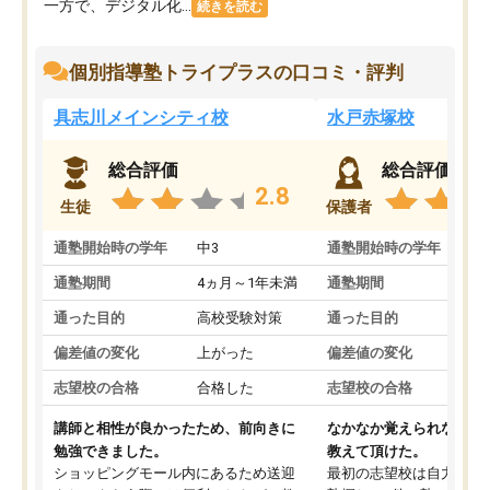
一方で、デジタル化...
続きを読む
個別指導塾トライプラスの口コミ・評判
具志川メインシティ校
水戸赤塚校
総合評価
総合評価
2.8
生徒
保護者
通塾開始時の学年
中3
通塾開始時の学年
中
通塾期間
4ヵ月～1年未満
通塾期間
4
通った目的
高校受験対策
通った目的
高
偏差値の変化
上がった
偏差値の変化
変
志望校の合格
合格した
志望校の合格
合
講師と相性が良かったため、前向きに
なかなか覚えられなかっ
勉強できました。
教えて頂けた。
ショッピングモール内にあるため送迎
最初の志望校は自力では