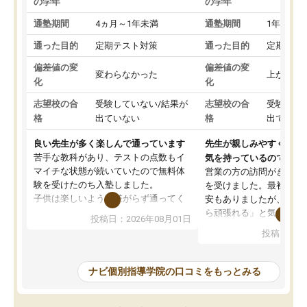
の学年
の学年
通塾期間
4ヵ月～1年未満
通塾期間
1年以上
通った目的
定期テスト対策
通った目的
定期テス
偏差値の変
偏差値の変
変わらなかった
上がった
化
化
志望校の合
受験していない/結果が
志望校の合
受験して
格
出ていない
格
出ていな
良い先生が多く楽しんで通っています
先生が親しみやすく勉強
苦手な教科があり、テストの点数もイ
気を持っているので安心
マイチな状態が続いていたので無料体
営業の方の訪問がきっか
験を受けたのち入塾しました。
を受けました。最初は続
子供は楽しいようで嫌がらず通ってく
安もありましたが、子ど
れています。
ら頑張れる」と気に入り
投稿日：2026年08月01日
先生は良い方が多く、いつも笑顔で対
以上お世話になっていま
投稿日：20
応して頂けるので安心してお任せする
ても分かりやすく、学校
ことができます。
き方や、子どもに合った
教室は少し狭い印象なので夜の時間帯
方を丁寧に教えてくださ
ナビ個別指導学院の口コミをもっとみる
など生徒さんが多い時間帯は手狭では
が深まっていると感じま
ないかな？と感じます。
熱心で、一人ひとりの苦