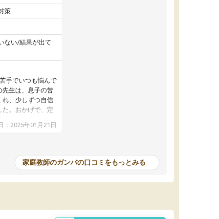
対策
いない/結果が出て
が苦手でいつも悩んで
の先生は、息子の苦
くれ、少しずつ自信
した。おかげで、定
アップし、本人もと
：2025年01月21日
家庭教師のガンバの口コミをもっとみる