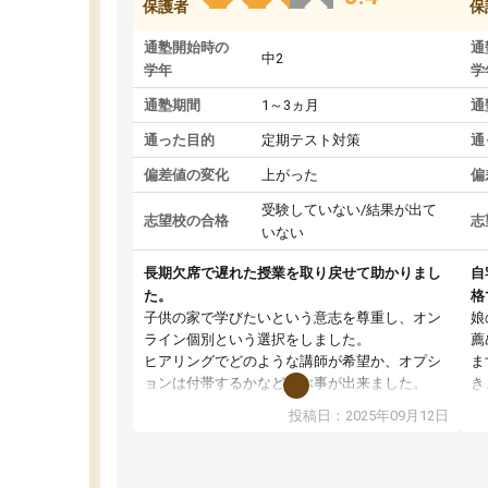
保護者
保
通塾開始時の
通
中2
学年
学
通塾期間
1～3ヵ月
通
通った目的
定期テスト対策
通
偏差値の変化
上がった
偏
受験していない/結果が出て
志望校の合格
志
いない
長期欠席で遅れた授業を取り戻せて助かりまし
自
た。
格
子供の家で学びたいという意志を尊重し、オン
娘
ライン個別という選択をしました。
薦
ヒアリングでどのような講師が希望か、オプシ
ま
ョンは付帯するかなど選ぶ事が出来ました。
き
講師とのマッチング後講師との初回ミーティン
に
投稿日：2025年09月12日
グを行い、その講師で良いか他の講師を希望す
思
るか子供との相性も見てから講師を決定する事
(
ができます。
ュ