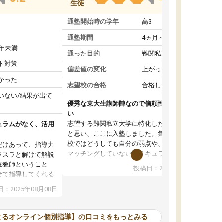
生徒
通塾開始時の学年
高3
通塾期間
4ヵ月～1年未満
1年未満
通った目的
難関私立受験対策
ト対策
偏差値の変化
上がった
かった
志望校の合格
合格した
いない/結果が出て
優秀な東大生講師陣なので信頼性や安心感が高
い
志望する難関私立大学に特化した準備をしたい
ュラムがなく、活用
と思い、ここに入塾しました。集団指導の予備
校ではどうしても自分の弱点や、志望校対策に
だけあって、指導力
マッチングしていないカリキュラムに不安を感
ラスラと解けて解説
じたからです。
庭教師ということ
投稿日：2024年02月19日
また受験のノウハウを蓄積している優秀な東大
せて指導してくれる
生講師陣をそろえていることや、完全オンライ
ラムがない。当方
：2025年08月08日
ン制というのも、ここを選んだ重要なポイント
るため、学校の教科
です。実際に入塾してみると、きめ細かいマン
な形で活用をさせて
ツーマン指導によって、自分の志望校にふさわ
間を使って進められる
よるオンライン個別指導】の口コミをもっとみる