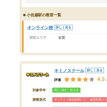
うちの子は、初回面談の講師の方で決定しまし
は
た。
内
出
小佐越駅の教室一覧
オンラインツールを使用した単語帳の共有があ
な
り宿題もそちらで出される形でした。
ま
2ヶ月で担当講師の方がお辞めになると言う事で
が
オンライン校
詳しく見る
講師変更の申し出があり、あまりに短期での変
更だった為、塾に通う事にして退会しました。
対応エリア
全国
遅れも取り戻せ、授業内容や講師の方は良かっ
たと思います。
キミノスクール
詳しく見る
4.3
評価
対象学年
高1～高3
浪人生
授業形式
オンライン個別指導(1:1)
個別指導(1:1