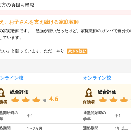
の方の負担も軽減
え、お子さんを支え続ける家庭教師
の家庭教師です。「勉強が嫌いだったけど、家庭教師のガンバで自分の
しています。
い」と願っています。ただ、やり...
続きを読む
ンライン校
オンライン校
総合評価
総合評価
4.6
護者
保護者
塾開始時の
通塾開始時の
中1
中1
年
学年
塾期間
1～3ヵ月
通塾期間
1年以上