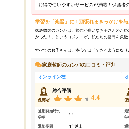
お得で使いやすいサービスが満載！保護者
学習を「楽習」に！頑張れるきっかけを与
家庭教師のガンバは、勉強が嫌いなお子さんのため
かった！」というコメントが、私たちの指導を象徴
すべてのお子さんは、本心では「できるようになりた
家庭教師のガンバの口コミ・評判
オンライン校
オ
総合評価
4.4
保護者
保
通塾開始時の
通
中1
学年
学
通塾期間
1年以上
通