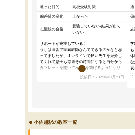
通った目的
高校受験対策
通
偏差値の変化
上がった
偏
受験していない/結果が出て
志望校の合格
志
いない
サポートが充実している！
学
うちは田舎で家庭教師なんてできるのかなと思
も
ってましたが、オンラインで良い先生を紹介し
体
てくれて息子も毎週その時間になると自分から
な
タブレットを開いてzoomを繋げるようになり
表
ました！5科目なんでもOKなのもとても気に入
て
投稿日：2025年01月21日
っています
オ
成績もだいぶ下の方でしたが、通い始めて1年ほ
い
どだった今では平均点以上の科目が増えてきま
か
した！あと1年受験まであるので無料の週末教室
て
を使用しながら頑張って欲しいと思います！
小佐越駅の教室一覧