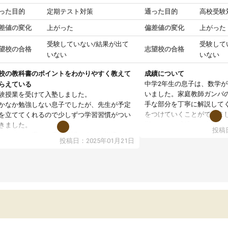
った目的
定期テスト対策
通った目的
高校受験
差値の変化
上がった
偏差値の変化
上がった
受験していない/結果が出て
受験して
望校の合格
志望校の合格
いない
いない
校の教科書のポイントをわかりやすく教えて
成績について
中学2年生の息子は、数学
らえている
いました。家庭教師ガンバ
験授業を受けて入塾しました。
手な部分を丁寧に解説して
かなか勉強しない息子でしたが、先生が予定
をつけていくことができま
を立ててくれるので少しずつ学習習慣がつい
期テストの成績が10点以上
きました。
投稿日
ても喜んでいます。
ンラインで週に一度の受講ですが、指導が無
投稿日：2025年01月21日
日も予定表に基づいて勉強したり、LINEでわ
らないところを質問できるのでとても助かっ
います。