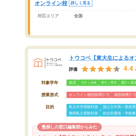
オンライン校
詳しく見る
対応エリア
全国
トウコベ【東大生によるオ
4.4
評価
対象学年
幼児
小1～小6
中1～中3
高1～高
授業形式
オンライン個別指導(1:1)
個別指導(1:1
目的
私立中学受験対策
国公立中高一貫校受
難関私立受験対策
総合型選抜・学校推
塾探しの窓口編集部からみた