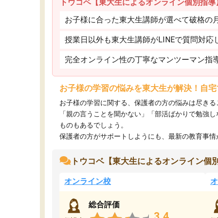
トウコベ【東大生によるオンライン個別指導
お子様に合った東大生講師が選べて破格の月額
授業日以外も東大生講師がLINEで質問対応
完全オンライン性の丁寧なマンツーマン指
お子様の学習の悩みを東大生が解決！自宅
お子様の学習に関する、保護者の方の悩みは尽きる
「親の言うことを聞かない」「部活ばかりで勉強し
ものもあるでしょう。
保護者の方がサポートしようにも、最新の教育事情がわ
トウコベ【東大生によるオンライン個
オンライン校
オ
総合評価
3.4