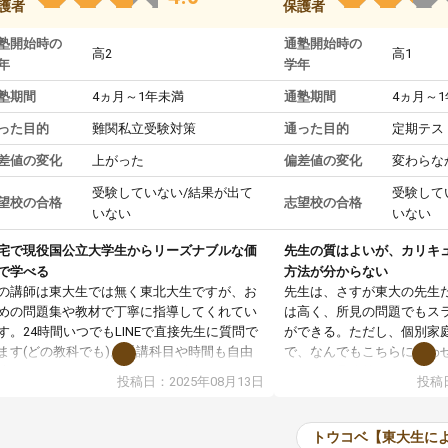
護者
保護者
塾開始時の
通塾開始時の
高2
高1
年
学年
塾期間
4ヵ月～1年未満
通塾期間
4ヵ月～
った目的
難関私立受験対策
通った目的
定期テス
差値の変化
上がった
偏差値の変化
変わらな
受験していない/結果が出て
受験して
望校の合格
志望校の合格
いない
いない
宅で現役国公立大学生からリーズナブルな価
先生の質はよいが、カリキ
で学べる
方法が分からない
の講師は東大生では無く東北大生ですが、お
先生は、さすが東大の先生
めの問題集や教材で丁寧に指導してくれてい
は高く、所見の問題でもス
す。24時間いつでもLINEで直接先生に質問で
ができる。ただし、個別家
ます(どの教科でも)。受講科目や時間も自由
で、なんでもこちらに合わ
決めれるので、個人に合った勉強ができると
のだが、具体的なカリキュ
投稿日：2025年08月13日
投稿日
います。カリキュラム相談みたいなのがあり
は、授業の先取り学習をす
有料)、受験までにどんなことをどんなスケジ
書を一緒に進めていくよう
ールでやっていくか相談したのですが、それ
いただいたが、1時間の時
トウコベ【東大生に