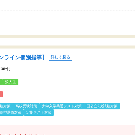
ンライン個別指導】
詳しく見る
（38件）
3
浪人生
)
験対策
高校受験対策
大学入学共通テスト対策
国公立2次試験対策
薦型選抜対策
定期テスト対策