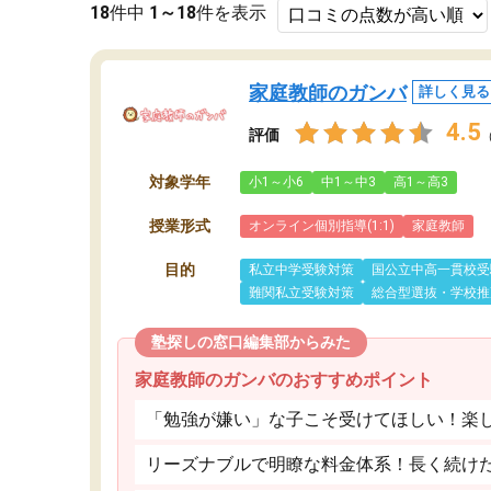
18
件中
1～18
件を表示
家庭教師のガンバ
詳しく見る
4.5
評価
対象学年
小1～小6
中1～中3
高1～高3
授業形式
オンライン個別指導(1:1)
家庭教師
目的
私立中学受験対策
国公立中高一貫校受
難関私立受験対策
総合型選抜・学校推
塾探しの窓口編集部からみた
家庭教師のガンバのおすすめポイント
「勉強が嫌い」な子こそ受けてほしい！楽
リーズナブルで明瞭な料金体系！長く続け