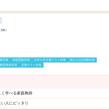
（3件）
験対策
高校受験対策
大学入学共通テスト対策
国公立2次試験対策
薦型選抜対策
定期テスト対策
しく学べる家庭教師
たい人にピッタリ