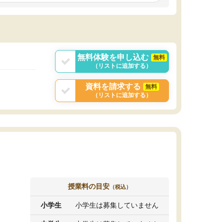
しいオリジナルのカリキュラムを提案してくれ
であれば自学自習で
ました。
1時間の代金がそれな
また24時間いつでもLINEで講師に相談できるの
用の仕方をしたかっ
で、深夜に家で勉強していて疑問や不安が生じ
これといった提案も
ても、直ぐに解消できたのは、大きなメリット
分からず辞めること
と感じました。
ていけない子にはい
無料体験を申し込む
無料
（リストに追加する）
資料を請求する
無料
（リストに追加する）
授業料の目安
（税込）
小学生
小学生は募集していません