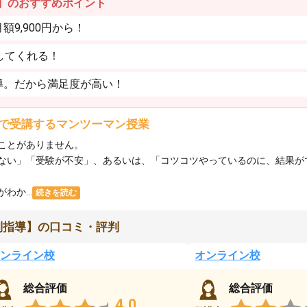
】のおすすめポイント
9,900円から！
してくれる！
導。だから満足度が高い！
で受講するマンツーマン授業
ことがありません。
ない」「受験が不安」、あるいは、「コツコツやっているのに、結果が
か...
続きを読む
別指導】の口コミ・評判
ンライン校
オンライン校
総合評価
総合評価
4.0