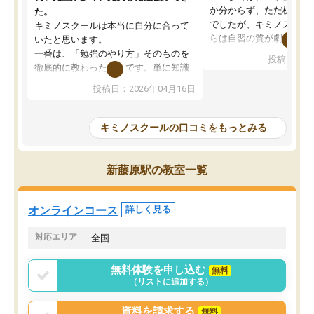
か分からず、ただ机に座
た。
でしたが、キミノスクー
キミノスクールは本当に自分に合って
らは自習の質が劇的に変
いたと思います。
先生が毎日何をすべきか
一番は、「勉強のやり方」そのものを
投稿日：20
を明確にしてくれるので
徹底的に教わったことです。単に知識
ずに学習に取り組めるよ
を詰め込むのではなく、自学自習の習
投稿日：2026年04月16日
が一番の収穫です。
慣が身につくよう並走してくれるの
授業で教えてもらうとい
で、通塾日以外も机に向かうのが苦で
の仕方をコーチングして
はなくなりました。
キミノスクールの口コミをもっとみる
ルなので、家での学習習
身につきました。結果と
講師の方との距離も近く、親身なコー
た英語の偏差値が10以上
チングのおかげで、停滞期もモチベー
新藤原駅の教室一覧
していた公立高校に無事
ションを維持できました。「やらされ
た。自分から学ぶ姿勢を
る勉強」から「目標のための勉強」へ
たい家庭には本当におす
意識が変わったことが、目標校への合
オンラインコース
詳しく見る
思います。
格に繋がったと思います。
対応エリア
全国
無料体験を申し込む
無料
（リストに追加する）
資料を請求する
無料