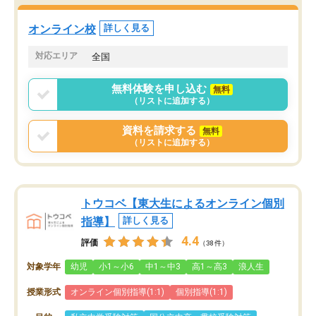
オンライン校
詳しく見る
対応エリア
全国
無料体験を申し込む
無料
（リストに追加する）
資料を請求する
無料
（リストに追加する）
トウコベ【東大生によるオンライン個別
指導】
詳しく見る
4.4
評価
（38件）
対象学年
幼児
小1～小6
中1～中3
高1～高3
浪人生
授業形式
オンライン個別指導(1:1)
個別指導(1:1)