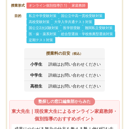
授業形式
オンライン個別指導(1:1)
家庭教師
目的
私立中学受験対策
国公立中高一貫校受験対策
高校受験対策
大学入学共通テスト対策
国公立2次試験対策
医学部受験
難関私立受験対策
医・歯・薬系対策
総合型選抜・学校推薦型選抜対策
定期テスト対策
授業料の目安
（税込）
小学生
詳細はお問い合わせください
中学生
詳細はお問い合わせください
高校生
詳細はお問い合わせください
塾探しの窓口編集部からみた
東大先生｜現役東大生によるオンライン家庭教師・
個別指導のおすすめポイント
成果につながる努力の仕方を教える塾！伸び悩む生