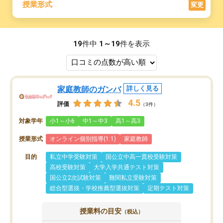
授業形式
変更
19
件中
1～19
件を表示
家庭教師のガンバ
詳しく見る
4.5
評価
（3件）
対象学年
小1～小6
中1～中3
高1～高3
授業形式
オンライン個別指導(1:1)
家庭教師
目的
私立中学受験対策
国公立中高一貫校受験対策
高校受験対策
大学入学共通テスト対策
国公立2次試験対策
難関私立受験対策
総合型選抜・学校推薦型選抜対策
定期テスト対策
授業料の目安
（税込）