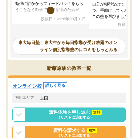
勉強に誰かからフィードバックをもら
自分が朝型なので、自習
うことなく独学で勉強を進めた結果、
つ、手助けしてくれる設
入試本番に地歴の学習が間に合わず不
この塾を選びました。
投稿日：2026年08月01日
合格となってしまいました。その経験
投稿日：20
を踏まえ、浪人が決まった際に勉強計
画を考えてもらえる塾を探した結果、
東大毎日塾にたどり着きました。学習
東大毎日塾｜東大生から毎日指導が受け放題のオン
の長期計画や日々の勉強のやり方につ
ライン個別指導塾の口コミをもっとみる
いて客観的なアドバイスをいただけた
ので、自信をもって受験勉強を進める
ことができました。自分のように勉強
新藤原駅の教室一覧
のやり方や進捗管理で苦労している方
には特におすすめしたい塾です。
オンライン校
詳しく見る
対応エリア
全国
無料体験を申し込む
無料
（リストに追加する）
資料を請求する
無料
（リストに追加する）