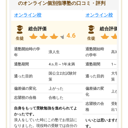
のオンライン個別指導塾の口コミ・評判
オンライン校
オンライン校
総合評価
総合評価
4.6
生徒
生徒
通塾開始時の学
通塾開始時
浪人生
高3
年
の学年
通塾期間
4ヵ月～1年未満
通塾期間
1～3ヵ月
国公立2次試験対
大学入学
通った目的
通った目的
策
策
偏差値の変化
上がった
偏差値の変
上がった
化
志望校の合格
合格した
志望校の合
受験して
自身をもって受験勉強を進められてよ
格
出ていな
かったです。
浪人をしていた時にこの塾でお世話に
いいとは思いますが、料
なりました。現役時の受験では自分の
す。