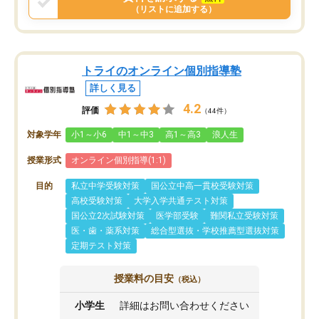
（リストに追加する）
トライのオンライン個別指導塾
詳しく見る
4.2
評価
（44件）
対象学年
小1～小6
中1～中3
高1～高3
浪人生
授業形式
オンライン個別指導(1:1)
目的
私立中学受験対策
国公立中高一貫校受験対策
高校受験対策
大学入学共通テスト対策
国公立2次試験対策
医学部受験
難関私立受験対策
医・歯・薬系対策
総合型選抜・学校推薦型選抜対策
定期テスト対策
授業料の目安
（税込）
小学生
詳細はお問い合わせください