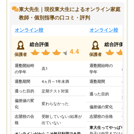
東大先生｜現役東大生によるオンライン家庭
教師・個別指導の口コミ・評判
オンライン校
オンライン校
総合評価
総合評価
4.4
保護者
保護者
通塾開始時
通塾開始時の
高1
高3
の学年
学年
通塾期間
4ヵ月～1年未満
通塾期間
4ヵ月
通った目的
定期テスト対策
大学入
通った目的
対策
偏差値の変
変わらなかった
化
偏差値の変化
上がっ
志望校の合
受験していない/結果が
志望校の合格
合格し
格
出ていない
東大生ってやっぱりすご
息子は中学まではそこそ
オンラインだからこそ毎日利用でき学