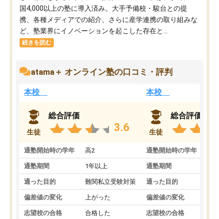
国4,000以上の塾に導入済み。大手予備校・駿台との提
携、各種メディアでの紹介、さらに産学連携の取り組みな
ど、塾業界にイノベーションを起こした存在と...
続きを読む
atama＋ オンライン塾の口コミ・評判
本校
本校
総合評価
総合評価
3.6
生徒
生徒
通塾開始時の学年
高2
通塾開始時の学年
中
通塾期間
1年以上
通塾期間
通った目的
難関私立受験対策
通った目的
偏差値の変化
上がった
偏差値の変化
志望校の合格
合格した
志望校の合格