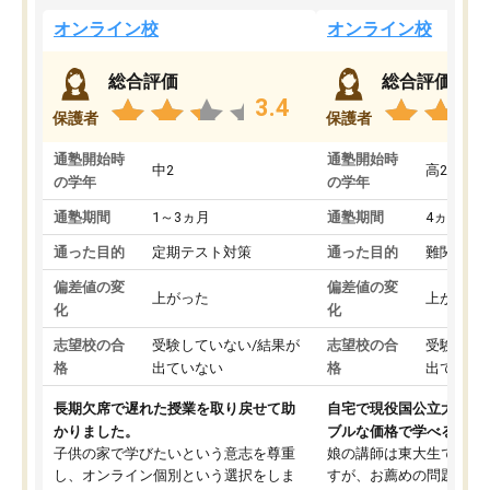
オンライン校
オンライン校
総合評価
総合評価
3.4
保護者
保護者
通塾開始時
通塾開始時
中2
高2
の学年
の学年
通塾期間
1～3ヵ月
通塾期間
4ヵ月～1
通った目的
定期テスト対策
通った目的
難関私立
偏差値の変
偏差値の変
上がった
上がった
化
化
志望校の合
受験していない/結果が
志望校の合
受験して
格
出ていない
格
出ていな
長期欠席で遅れた授業を取り戻せて助
自宅で現役国公立大学生
かりました。
ブルな価格で学べる
子供の家で学びたいという意志を尊重
娘の講師は東大生では無
し、オンライン個別という選択をしま
すが、お薦めの問題集や