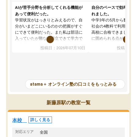
AIが苦手分野を分析してくれる機能が
自分のペースで効率よく
あって便利だった。
れました。
学習状況がはっきりとみえるので、自
中学3年の5月から数学・
分がいまどこにいるのかの把握がすぐ
社会の4教科で利用し、偏
にできて便利だった。また私は部活に
高校に合格できました。
入っていたが難なく両立できて学力で
に固められる点が魅力で
も部活でも結果を残すことができてよ
れる「ウォームアップ」
投稿日：2026年07月10日
投稿日：20
かった。また問題演習の際に、自分が
項目のおかげで、手軽に
一度間違えた問題を繰り返し学習でき
せられます。何度も間違
たので苦手だった英語の克服につなが
「特訓」項目で徹底的に
った点もよかった。ただAIをアピール
め、苦手克服に非常に役
して活用するのは良かった点もあった
また、その日の勉強時間
が、自分で自分の管理ができない人に
元数が可視化されるので
atama＋ オンライン塾の口コミをもっとみる
とっては難しい部分もあるのではない
しながら意欲的に取り組
かと思った。
常に効果を実感している
になった現在も大学受験
新藤原駅の教室一覧
して利用しており、自信
すめできる塾です。
本校
詳しく見る
対応エリア
全国