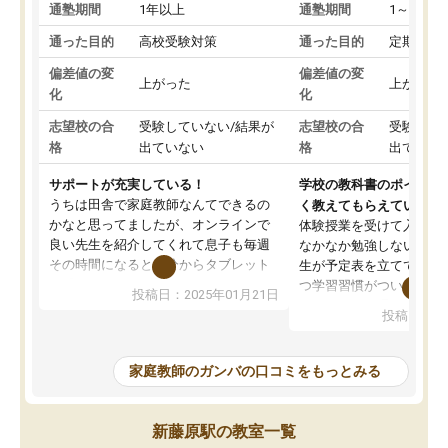
通塾期間
1年以上
通塾期間
1～3ヵ月
通った目的
高校受験対策
通った目的
定期テス
偏差値の変
偏差値の変
上がった
上がった
化
化
志望校の合
受験していない/結果が
志望校の合
受験して
格
出ていない
格
出ていな
サポートが充実している！
学校の教科書のポイント
うちは田舎で家庭教師なんてできるの
く教えてもらえている
かなと思ってましたが、オンラインで
体験授業を受けて入塾し
良い先生を紹介してくれて息子も毎週
なかなか勉強しない息子
その時間になると自分からタブレット
生が予定表を立ててくれ
を開いてzoomを繋げるようになりまし
つ学習習慣がついてきま
投稿日：2025年01月21日
た！5科目なんでもOKなのもとても気
オンラインで週に一度の
投稿日：20
に入っています
指導が無い日も予定表に
成績もだいぶ下の方でしたが、通い始
したり、LINEでわから
めて1年ほどだった今では平均点以上の
問できるのでとても助か
家庭教師のガンバの口コミをもっとみる
科目が増えてきました！あと1年受験ま
であるので無料の週末教室を使用しな
がら頑張って欲しいと思います！
新藤原駅の教室一覧