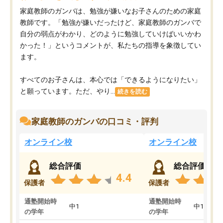
家庭教師のガンバは、勉強が嫌いなお子さんのための家庭
教師です。「勉強が嫌いだったけど、家庭教師のガンバで
自分の弱点がわかり、どのように勉強していけばいいかわ
かった！」というコメントが、私たちの指導を象徴してい
ます。
すべてのお子さんは、本心では「できるようになりたい」
と願っています。ただ、やり...
続きを読む
家庭教師のガンバの口コミ・評判
オンライン校
オンライン校
総合評価
総合評価
4.4
保護者
保護者
通塾開始時
通塾開始時
中1
中1
の学年
の学年