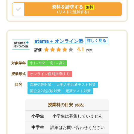
資料を請求する
無料
（リストに追加する）
atama＋ オンライン塾
詳しく見る
4.1
評価
（9件）
対象学年
中1～中2
高1～高2
授業形式
オンライン個別指導(1:1)
目的
高校受験対策
大学入学共通テスト対策
国公立2次試験対策
定期テスト対策
授業料の目安
（税込）
小学生
小学生は募集していません
中学生
詳細はお問い合わせください