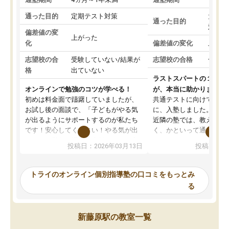
通った目的
定期テスト対策
大学入
通った目的
対策
偏差値の変
上がった
化
偏差値の変化
上がっ
志望校の合
受験していない/結果が
志望校の合格
合格し
格
出ていない
ラストスパートの１か月
オンラインで勉強のコツが学べる！
が、本当に助かりました
初めは料金面で躊躇していましたが、
共通テストに向けての追
お試し後の面談で、「子どもがやる気
に、入塾しました。田舎
が出るようにサポートするのが私たち
近隣の塾では、教えても
です！安心してください！やる気が出
く、かといって通うには
ないのは私たち講師の責任です」と言
が、トライならオンライ
投稿日：2026年03月13日
投稿日：20
ってくださり、確かに！と考えて、思
可能なので本当に助かり
い切って入塾しました。英語が苦手だ
テストの内容重視でした
ったんですが、学生の先生から学ぶこ
らないところをピンポイ
トライのオンライン個別指導塾の口コミをもっとみ
とで、勉強のコツみたいなものをつか
頂いて、とてもわかりや
る
み、徐々に成績が上がったらいいなと
していました。一生を左
思っていました。何が今足りないのか
スト、多少お金がかかっ
を的確に指導いただき、子どももびっ
思い切って入塾してよか
新藤原駅の教室一覧
くりするほど楽しんでやる気を持って