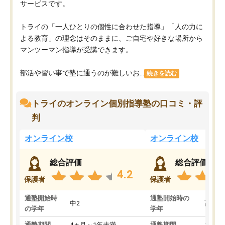
サービスです。
トライの「一人ひとりの個性に合わせた指導」「人の力に
よる教育」の理念はそのままに、ご自宅や好きな場所から
マンツーマン指導が受講できます。
部活や習い事で塾に通うのが難しいお...
続きを読む
トライのオンライン個別指導塾の口コミ・評
判
オンライン校
オンライン校
総合評価
総合評価
4.2
保護者
保護者
通塾開始時
通塾開始時の
中2
高3
の学年
学年
通塾期間
4ヵ月～1年未満
通塾期間
1～3