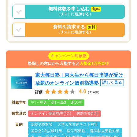
無料体験を申し込む
無料
（リストに追加する）
資料を請求する
無料
（リストに追加する）
キャンペーン対象塾
塾探しの窓口から入塾すると
入塾金1万円OFF
東大毎日塾｜東大生から毎日指導が受け
放題のオンライン個別指導塾
詳しく見る
4.0
評価
（116件）
対象学年
中1～中3
高1～高3
浪人生
授業形式
オンライン個別指導(1:1)
個別指導(1:1)
目的
高校受験対策
大学入学共通テスト対策
国公立2次試験対策
医学部受験
難関私立受験対策