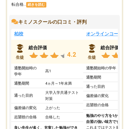
転合格...
続きを読む
キミノスクールの口コミ・評判
柏校
オンラインコース
総合評価
総合評価
4.2
生徒
生徒
通塾開始時の
通塾開始時の学年
中
高1
学年
通塾期間
通塾期間
4ヵ月～1年未満
通った目的
大学入学共通テスト
通った目的
偏差値の変化
対策
志望校の合格
偏差値の変化
上がった
勉強のやり方を1から教
志望校の合格
合格した
自習の強い味方です。
これまではテスト前に何
良い先生が多く、充実した勉強ができ