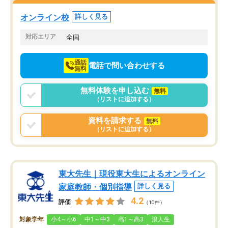
塾を受けています。狙い通り、少しず
つ成績も上がり、苦手意識も無くなっ
オンライン校
詳しく見る
てきたので、さらに苦手な数学も追加
でお願いしました。来年の高校受験に
対応エリア
全国
向けて頑張っています。
通話
電話で問い合わせする
無料
無料体験を申し込む
無料
（リストに追加する）
資料を請求する
無料
（リストに追加する）
東大先生｜現役東大生によるオンライン
家庭教師・個別指導
詳しく見る
4.2
評価
（10件）
対象学年
小4～小6
中1～中3
高1～高3
浪人生