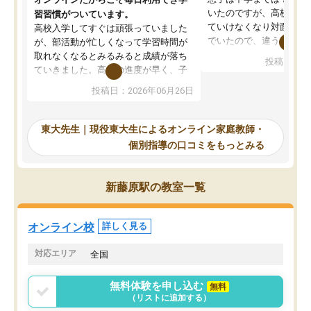
いたのですが、高校に入
習習慣がついています。
ていけなくなり対面の塾
高校入学してすぐは頑張っていました
でいたので、違うアプロ
が、部活動が忙しくなって学習時間が
考えて入りました。地元
取れなくなるとみるみると成績が落ち
投稿日：20
で、当初は模試でD判定
ていきました。高校の進度が早く、子
していたのですが、やは
供も家に帰って勉強の話すると嫌な反
投稿日：2026年06月26日
験勉強に詳しく、先生か
応を示します。東大先生にお願いして
受け合格できました。ま
からは効率的な計画を先生が立ててく
自習室が毎日使えていつ
れるので、親としても安心です。毎日
東大先生｜現役東大生によるオンライン家庭教師・
るのが心強かったようで
使える自習室とかもあり、わからない
個別指導の口コミをもっとみる
謝です。
ところがあれば先生が回答してくれる
のも重宝しています。
新藤原駅の教室一覧
オンライン校
詳しく見る
対応エリア
全国
無料体験を申し込む
無料
（リストに追加する）