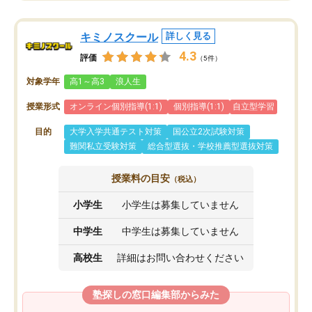
キミノスクール
詳しく見る
4.3
評価
（5件）
対象学年
高1～高3
浪人生
授業形式
オンライン個別指導(1:1)
個別指導(1:1)
自立型学習
目的
大学入学共通テスト対策
国公立2次試験対策
難関私立受験対策
総合型選抜・学校推薦型選抜対策
授業料の目安
（税込）
小学生
小学生は募集していません
中学生
中学生は募集していません
高校生
詳細はお問い合わせください
塾探しの窓口編集部からみた