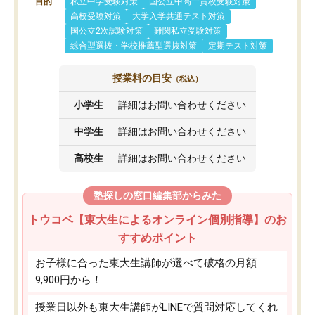
目的
私立中学受験対策
国公立中高一貫校受験対策
高校受験対策
大学入学共通テスト対策
国公立2次試験対策
難関私立受験対策
総合型選抜・学校推薦型選抜対策
定期テスト対策
授業料の目安
（税込）
小学生
詳細はお問い合わせください
中学生
詳細はお問い合わせください
高校生
詳細はお問い合わせください
塾探しの窓口編集部からみた
トウコベ【東大生によるオンライン個別指導】のお
すすめポイント
お子様に合った東大生講師が選べて破格の月額
9,900円から！
授業日以外も東大生講師がLINEで質問対応してくれ