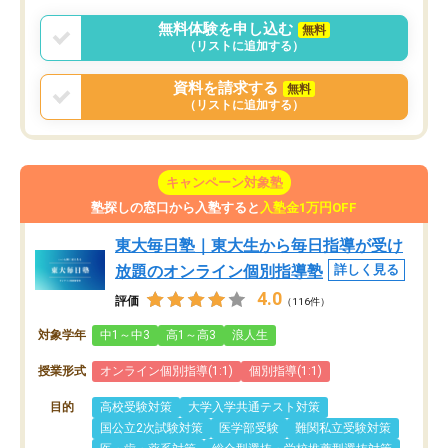
無料体験を申し込む
無料
（リストに追加する）
資料を請求する
無料
（リストに追加する）
キャンペーン対象塾
塾探しの窓口から入塾すると
入塾金1万円OFF
東大毎日塾｜東大生から毎日指導が受け
放題のオンライン個別指導塾
詳しく見る
4.0
評価
（116件）
対象学年
中1～中3
高1～高3
浪人生
授業形式
オンライン個別指導(1:1)
個別指導(1:1)
目的
高校受験対策
大学入学共通テスト対策
国公立2次試験対策
医学部受験
難関私立受験対策