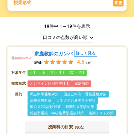
授業形式
変更
19
件中
1～19
件を表示
家庭教師のガンバ
詳しく見る
4.5
評価
（3件）
対象学年
小1～小6
中1～中3
高1～高3
授業形式
オンライン個別指導(1:1)
家庭教師
目的
私立中学受験対策
国公立中高一貫校受験対策
高校受験対策
大学入学共通テスト対策
国公立2次試験対策
難関私立受験対策
総合型選抜・学校推薦型選抜対策
定期テスト対策
授業料の目安
（税込）