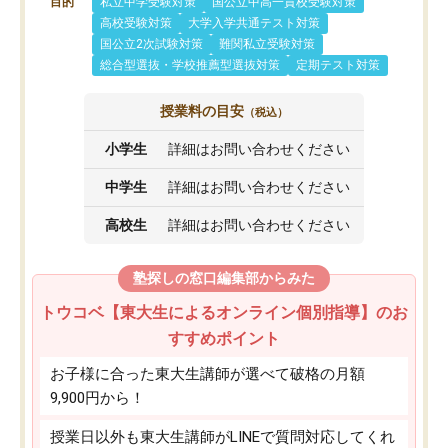
目的
私立中学受験対策
国公立中高一貫校受験対策
高校受験対策
大学入学共通テスト対策
国公立2次試験対策
難関私立受験対策
総合型選抜・学校推薦型選抜対策
定期テスト対策
授業料の目安
（税込）
小学生
詳細はお問い合わせください
中学生
詳細はお問い合わせください
高校生
詳細はお問い合わせください
塾探しの窓口編集部からみた
トウコベ【東大生によるオンライン個別指導】のお
すすめポイント
お子様に合った東大生講師が選べて破格の月額
9,900円から！
授業日以外も東大生講師がLINEで質問対応してくれ