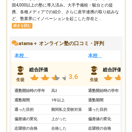
国4,000以上の塾に導入済み。大手予備校・駿台との提
携、各種メディアでの紹介、さらに産学連携の取り組みな
ど、塾業界にイノベーションを起こした存在と...
続きを読む
atama＋ オンライン塾の口コミ・評判
本校
本校
総合評価
総合評価
3.6
生徒
生徒
通塾開始時の学年
高2
通塾開始時の学年
中
通塾期間
1年以上
通塾期間
通った目的
難関私立受験対策
通った目的
偏差値の変化
上がった
偏差値の変化
志望校の合格
合格した
志望校の合格