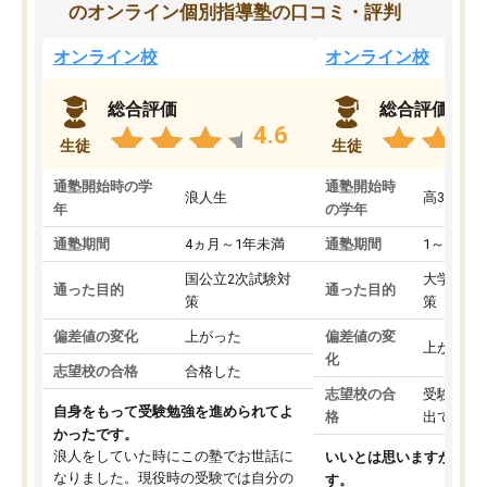
のオンライン個別指導塾の口コミ・評判
オンライン校
オンライン校
総合評価
総合評価
4.6
生徒
生徒
通塾開始時の学
通塾開始時
浪人生
高3
年
の学年
通塾期間
4ヵ月～1年未満
通塾期間
1～3ヵ月
国公立2次試験対
大学入学
通った目的
通った目的
策
策
偏差値の変化
上がった
偏差値の変
上がった
化
志望校の合格
合格した
志望校の合
受験して
自身をもって受験勉強を進められてよ
格
出ていな
かったです。
浪人をしていた時にこの塾でお世話に
いいとは思いますが、料
なりました。現役時の受験では自分の
す。