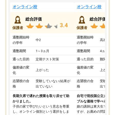
オンライン校
オンライン校
総合評価
総合評価
3.4
保護者
保護者
通塾開始時
通塾開始時
中2
高2
の学年
の学年
通塾期間
1～3ヵ月
通塾期間
4ヵ月～1
通った目的
定期テスト対策
通った目的
難関私立
偏差値の変
偏差値の変
上がった
上がった
化
化
志望校の合
受験していない/結果が
志望校の合
受験して
格
出ていない
格
出ていな
長期欠席で遅れた授業を取り戻せて助
自宅で現役国公立大学生
かりました。
ブルな価格で学べる
子供の家で学びたいという意志を尊重
娘の講師は東大生では無
し、オンライン個別という選択をしま
すが、お薦めの問題集や