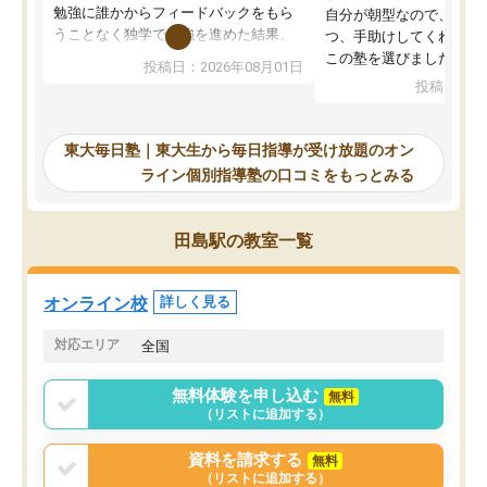
勉強に誰かからフィードバックをもら
自分が朝型なので、自習
うことなく独学で勉強を進めた結果、
つ、手助けしてくれる設
入試本番に地歴の学習が間に合わず不
この塾を選びました。
投稿日：2026年08月01日
合格となってしまいました。その経験
投稿日：20
を踏まえ、浪人が決まった際に勉強計
画を考えてもらえる塾を探した結果、
東大毎日塾にたどり着きました。学習
東大毎日塾｜東大生から毎日指導が受け放題のオン
の長期計画や日々の勉強のやり方につ
ライン個別指導塾の口コミをもっとみる
いて客観的なアドバイスをいただけた
ので、自信をもって受験勉強を進める
ことができました。自分のように勉強
田島駅の教室一覧
のやり方や進捗管理で苦労している方
には特におすすめしたい塾です。
オンライン校
詳しく見る
対応エリア
全国
無料体験を申し込む
無料
（リストに追加する）
資料を請求する
無料
（リストに追加する）