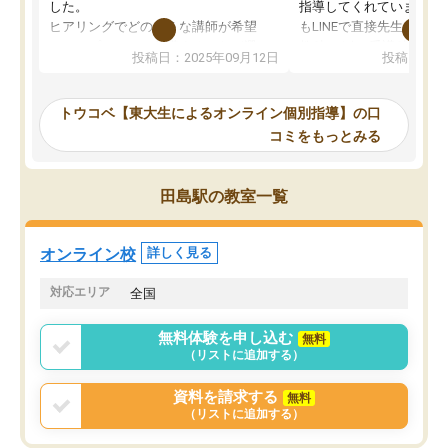
した。
指導してくれています。2
ヒアリングでどのような講師が希望
もLINEで直接先生に質問
か、オプションは付帯するかなど選ぶ
教科でも)。受講科目や
投稿日：2025年09月12日
投稿日：20
事が出来ました。
めれるので、個人に合っ
講師とのマッチング後講師との初回ミ
ると思います。カリキュ
ーティングを行い、その講師で良いか
いなのがあり(有料)、受
トウコベ【東大生によるオンライン個別指導】の口
他の講師を希望するか子供との相性も
ことをどんなスケジュー
コミをもっとみる
見てから講師を決定する事ができま
くか相談したのですが、
す。
ち期待したものではなく
うちの子は、初回面談の講師の方で決
内容でした。それでも明
田島駅の教室一覧
定しました。
やる気も出ましたし、苦
くなってきたようなので
オンラインツールを使用した単語帳の
お願いして良かったと思
オンライン校
詳しく見る
共有があり宿題もそちらで出される形
も合わなければチェンジ
でした。
娘は3科目ともずっと同
対応エリア
全国
2ヶ月で担当講師の方がお辞めになると
言う事で講師変更の申し出があり、あ
無料体験を申し込む
無料
まりに短期での変更だった為、塾に通
（リストに追加する）
う事にして退会しました。遅れも取り
戻せ、授業内容や講師の方は良かった
資料を請求する
無料
と思います。
（リストに追加する）