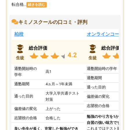
転合格...
続きを読む
キミノスクールの口コミ・評判
柏校
オンラインコース
総合評価
総合評価
4.2
生徒
生徒
通塾開始時の
通塾開始時の学年
中
高1
学年
通塾期間
通塾期間
4ヵ月～1年未満
通った目的
大学入学共通テスト
通った目的
偏差値の変化
対策
志望校の合格
偏差値の変化
上がった
勉強のやり方を1から教
志望校の合格
合格した
自習の強い味方です。
これまではテスト前に何
良い先生が多く、充実した勉強ができ