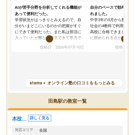
AIが苦手分野を分析してくれる機能が
自分のペースで効率よく
あって便利だった。
れました。
学習状況がはっきりとみえるので、自
中学3年の5月から数学・
分がいまどこにいるのかの把握がすぐ
社会の4教科で利用し、偏
にできて便利だった。また私は部活に
高校に合格できました。
入っていたが難なく両立できて学力で
に固められる点が魅力で
も部活でも結果を残すことができてよ
れる「ウォームアップ」
投稿日：2026年07月10日
投稿日：20
かった。また問題演習の際に、自分が
項目のおかげで、手軽に
一度間違えた問題を繰り返し学習でき
せられます。何度も間違
たので苦手だった英語の克服につなが
「特訓」項目で徹底的に
った点もよかった。ただAIをアピール
め、苦手克服に非常に役
して活用するのは良かった点もあった
また、その日の勉強時間
が、自分で自分の管理ができない人に
元数が可視化されるので
atama＋ オンライン塾の口コミをもっとみる
とっては難しい部分もあるのではない
しながら意欲的に取り組
かと思った。
常に効果を実感している
になった現在も大学受験
田島駅の教室一覧
して利用しており、自信
すめできる塾です。
本校
詳しく見る
対応エリア
全国