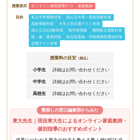
授業形式
オンライン個別指導(1:1)
家庭教師
目的
私立中学受験対策
国公立中高一貫校受験対策
高校受験対策
大学入学共通テスト対策
国公立2次試験対策
医学部受験
難関私立受験対策
医・歯・薬系対策
総合型選抜・学校推薦型選抜対策
定期テスト対策
授業料の目安
（税込）
小学生
詳細はお問い合わせください
中学生
詳細はお問い合わせください
高校生
詳細はお問い合わせください
塾探しの窓口編集部からみた
東大先生｜現役東大生によるオンライン家庭教師・
個別指導のおすすめポイント
成果につながる努力の仕方を教える塾！伸び悩む生