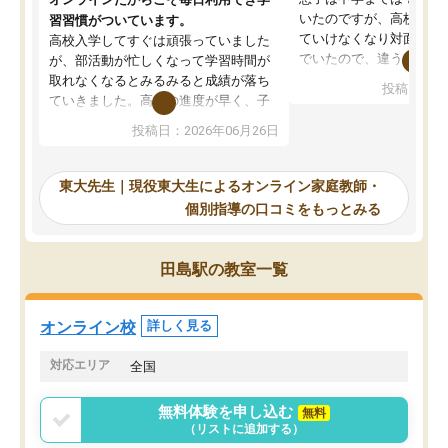
いたのですが、高校に入
習習慣がついています。
ていけなくなり対面の塾
高校入学してすぐは頑張っていました
でいたので、違うアプロ
が、部活動が忙しくなって学習時間が
考えて入りました。地元
取れなくなるとみるみると成績が落ち
投稿日：20
で、当初は模試でD判定
ていきました。高校の進度が早く、子
していたのですが、やは
供も家に帰って勉強の話すると嫌な反
投稿日：2026年06月26日
験勉強に詳しく、先生か
応を示します。東大先生にお願いして
受け合格できました。ま
からは効率的な計画を先生が立ててく
自習室が毎日使えていつ
れるので、親としても安心です。毎日
東大先生｜現役東大生によるオンライン家庭教師・
るのが心強かったようで
使える自習室とかもあり、わからない
個別指導の口コミをもっとみる
謝です。
ところがあれば先生が回答してくれる
のも重宝しています。
田島駅の教室一覧
オンライン校
詳しく見る
対応エリア
全国
無料体験を申し込む
無料
（リストに追加する）