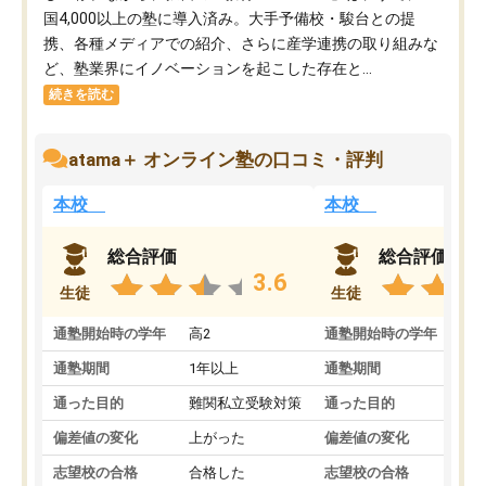
国4,000以上の塾に導入済み。大手予備校・駿台との提
携、各種メディアでの紹介、さらに産学連携の取り組みな
ど、塾業界にイノベーションを起こした存在と...
続きを読む
atama＋ オンライン塾の口コミ・評判
本校
本校
総合評価
総合評価
3.6
生徒
生徒
通塾開始時の学年
高2
通塾開始時の学年
中
通塾期間
1年以上
通塾期間
通った目的
難関私立受験対策
通った目的
偏差値の変化
上がった
偏差値の変化
志望校の合格
合格した
志望校の合格