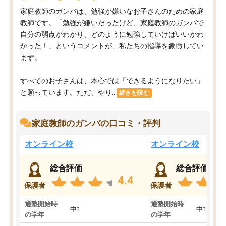
家庭教師のガンバは、勉強が嫌いなお子さんのための家庭
教師です。「勉強が嫌いだったけど、家庭教師のガンバで
自分の弱点がわかり、どのように勉強していけばいいかわ
かった！」というコメントが、私たちの指導を象徴してい
ます。
すべてのお子さんは、本心では「できるようになりたい」
と願っています。ただ、やり...
続きを読む
家庭教師のガンバの口コミ・評判
オンライン校
オンライン校
総合評価
総合評価
4.4
保護者
保護者
通塾開始時
通塾開始時
中1
中1
の学年
の学年