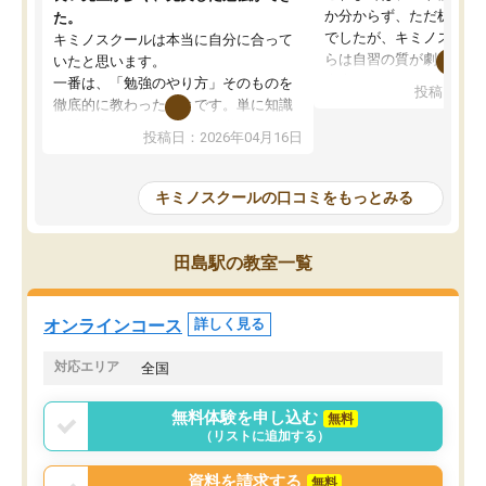
か分からず、ただ机に座
た。
でしたが、キミノスクー
キミノスクールは本当に自分に合って
らは自習の質が劇的に変
いたと思います。
先生が毎日何をすべきか
一番は、「勉強のやり方」そのものを
投稿日：20
を明確にしてくれるので
徹底的に教わったことです。単に知識
ずに学習に取り組めるよ
を詰め込むのではなく、自学自習の習
投稿日：2026年04月16日
が一番の収穫です。
慣が身につくよう並走してくれるの
授業で教えてもらうとい
で、通塾日以外も机に向かうのが苦で
の仕方をコーチングして
はなくなりました。
キミノスクールの口コミをもっとみる
ルなので、家での学習習
身につきました。結果と
講師の方との距離も近く、親身なコー
た英語の偏差値が10以上
チングのおかげで、停滞期もモチベー
田島駅の教室一覧
していた公立高校に無事
ションを維持できました。「やらされ
た。自分から学ぶ姿勢を
る勉強」から「目標のための勉強」へ
たい家庭には本当におす
意識が変わったことが、目標校への合
オンラインコース
詳しく見る
思います。
格に繋がったと思います。
対応エリア
全国
無料体験を申し込む
無料
（リストに追加する）
資料を請求する
無料