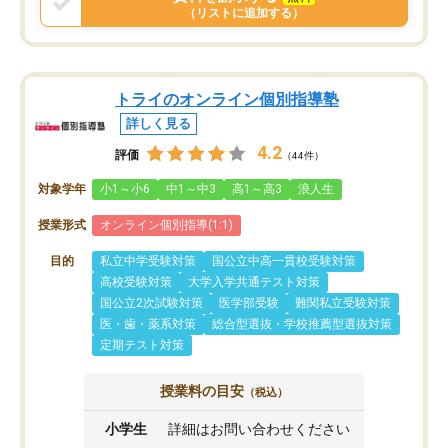
（リストに追加する）
トライのオンライン個別指導塾
詳しく見る
4.2
評価
（44件）
対象学年
小1～小6
中1～中3
高1～高3
浪人生
授業形式
オンライン個別指導(1:1)
目的
私立中学受験対策
国公立中高一貫校受験対策
高校受験対策
大学入学共通テスト対策
国公立2次試験対策
医学部受験
難関私立受験対策
医・歯・薬系対策
総合型選抜・学校推薦型選抜対策
定期テスト対策
授業料の目安
（税込）
小学生
詳細はお問い合わせください