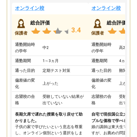
オンライン校
オンライン校
総合評価
総合評価
3.4
保護者
保護者
通塾開始時
通塾開始時
中2
高2
の学年
の学年
通塾期間
1～3ヵ月
通塾期間
4ヵ月～1
通った目的
定期テスト対策
通った目的
難関私立
偏差値の変
偏差値の変
上がった
上がった
化
化
志望校の合
受験していない/結果が
志望校の合
受験して
格
出ていない
格
出ていな
長期欠席で遅れた授業を取り戻せて助
自宅で現役国公立大学生
かりました。
ブルな価格で学べる
子供の家で学びたいという意志を尊重
娘の講師は東大生では無
し、オンライン個別という選択をしま
すが、お薦めの問題集や