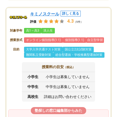
キミノスクール
詳しく見る
4.3
評価
（5件）
対象学年
高1～高3
浪人生
授業形式
オンライン個別指導(1:1)
個別指導(1:1)
自立型学習
目的
大学入学共通テスト対策
国公立2次試験対策
難関私立受験対策
総合型選抜・学校推薦型選抜対策
授業料の目安
（税込）
小学生
小学生は募集していません
中学生
中学生は募集していません
高校生
詳細はお問い合わせください
塾探しの窓口編集部からみた