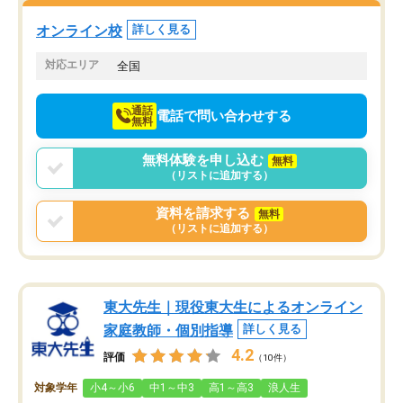
塾を受けています。狙い通り、少しず
つ成績も上がり、苦手意識も無くなっ
オンライン校
詳しく見る
てきたので、さらに苦手な数学も追加
でお願いしました。来年の高校受験に
対応エリア
全国
向けて頑張っています。
通話
電話で問い合わせする
無料
無料体験を申し込む
無料
（リストに追加する）
資料を請求する
無料
（リストに追加する）
東大先生｜現役東大生によるオンライン
家庭教師・個別指導
詳しく見る
4.2
評価
（10件）
対象学年
小4～小6
中1～中3
高1～高3
浪人生