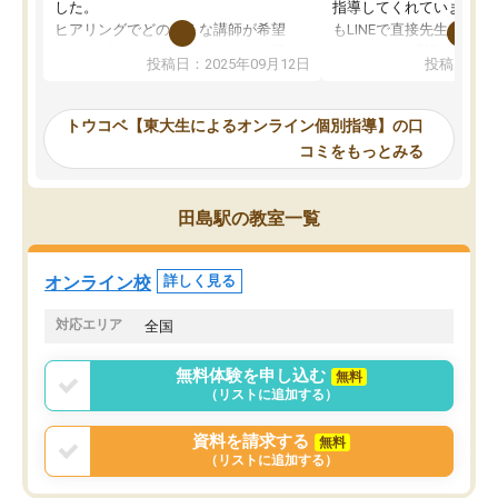
した。
指導してくれています。2
ヒアリングでどのような講師が希望
もLINEで直接先生に質問
か、オプションは付帯するかなど選ぶ
教科でも)。受講科目や
投稿日：2025年09月12日
投稿日：20
事が出来ました。
めれるので、個人に合っ
講師とのマッチング後講師との初回ミ
ると思います。カリキュ
ーティングを行い、その講師で良いか
いなのがあり(有料)、受
トウコベ【東大生によるオンライン個別指導】の口
他の講師を希望するか子供との相性も
ことをどんなスケジュー
コミをもっとみる
見てから講師を決定する事ができま
くか相談したのですが、
す。
ち期待したものではなく
うちの子は、初回面談の講師の方で決
内容でした。それでも明
田島駅の教室一覧
定しました。
やる気も出ましたし、苦
くなってきたようなので
オンラインツールを使用した単語帳の
お願いして良かったと思
オンライン校
詳しく見る
共有があり宿題もそちらで出される形
も合わなければチェンジ
でした。
娘は3科目ともずっと同
対応エリア
全国
2ヶ月で担当講師の方がお辞めになると
言う事で講師変更の申し出があり、あ
無料体験を申し込む
無料
まりに短期での変更だった為、塾に通
（リストに追加する）
う事にして退会しました。遅れも取り
戻せ、授業内容や講師の方は良かった
資料を請求する
無料
と思います。
（リストに追加する）