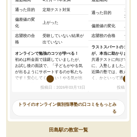
通った目的
定期テスト対策
大学入
通った目的
対策
偏差値の変
上がった
化
偏差値の変化
上がっ
志望校の合
受験していない/結果が
志望校の合格
合格し
格
出ていない
ラストスパートの１か月
オンラインで勉強のコツが学べる！
が、本当に助かりました
初めは料金面で躊躇していましたが、
共通テストに向けての追
お試し後の面談で、「子どもがやる気
に、入塾しました。田舎
が出るようにサポートするのが私たち
近隣の塾では、教えても
です！安心してください！やる気が出
く、かといって通うには
ないのは私たち講師の責任です」と言
が、トライならオンライ
投稿日：2026年03月13日
投稿日：20
ってくださり、確かに！と考えて、思
可能なので本当に助かり
い切って入塾しました。英語が苦手だ
テストの内容重視でした
ったんですが、学生の先生から学ぶこ
らないところをピンポイ
トライのオンライン個別指導塾の口コミをもっとみ
とで、勉強のコツみたいなものをつか
頂いて、とてもわかりや
る
み、徐々に成績が上がったらいいなと
していました。一生を左
思っていました。何が今足りないのか
スト、多少お金がかかっ
を的確に指導いただき、子どももびっ
思い切って入塾してよか
田島駅の教室一覧
くりするほど楽しんでやる気を持って