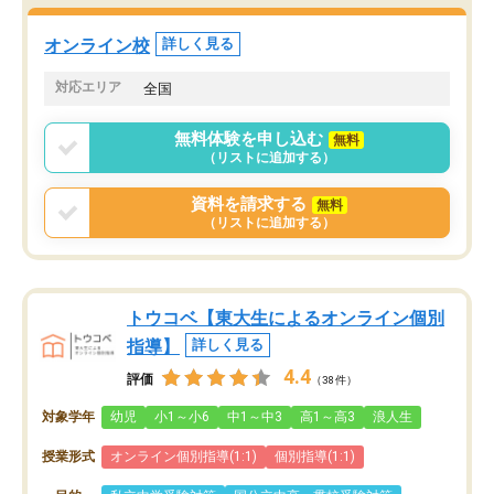
オンライン校
詳しく見る
対応エリア
全国
無料体験を申し込む
無料
（リストに追加する）
資料を請求する
無料
（リストに追加する）
トウコベ【東大生によるオンライン個別
指導】
詳しく見る
4.4
評価
（38件）
対象学年
幼児
小1～小6
中1～中3
高1～高3
浪人生
授業形式
オンライン個別指導(1:1)
個別指導(1:1)