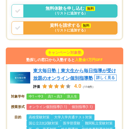
無料体験を申し込む
無料
（リストに追加する）
資料を請求する
無料
（リストに追加する）
キャンペーン対象塾
塾探しの窓口から入塾すると
入塾金1万円OFF
東大毎日塾｜東大生から毎日指導が受け
放題のオンライン個別指導塾
詳しく見る
4.0
評価
（116件）
対象学年
中1～中3
高1～高3
浪人生
授業形式
オンライン個別指導(1:1)
個別指導(1:1)
目的
高校受験対策
大学入学共通テスト対策
国公立2次試験対策
医学部受験
難関私立受験対策