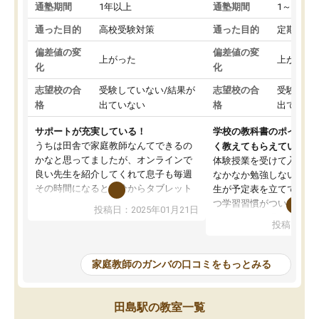
通塾期間
1年以上
通塾期間
1～3ヵ月
通った目的
高校受験対策
通った目的
定期テス
偏差値の変
偏差値の変
上がった
上がった
化
化
志望校の合
受験していない/結果が
志望校の合
受験して
格
出ていない
格
出ていな
サポートが充実している！
学校の教科書のポイント
うちは田舎で家庭教師なんてできるの
く教えてもらえている
かなと思ってましたが、オンラインで
体験授業を受けて入塾し
良い先生を紹介してくれて息子も毎週
なかなか勉強しない息子
その時間になると自分からタブレット
生が予定表を立ててくれ
を開いてzoomを繋げるようになりまし
つ学習習慣がついてきま
投稿日：2025年01月21日
た！5科目なんでもOKなのもとても気
オンラインで週に一度の
投稿日：20
に入っています
指導が無い日も予定表に
成績もだいぶ下の方でしたが、通い始
したり、LINEでわから
めて1年ほどだった今では平均点以上の
問できるのでとても助か
家庭教師のガンバの口コミをもっとみる
科目が増えてきました！あと1年受験ま
であるので無料の週末教室を使用しな
がら頑張って欲しいと思います！
田島駅の教室一覧