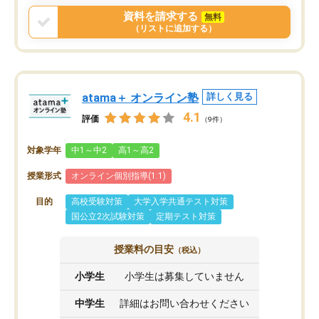
資料を請求する
無料
（リストに追加する）
atama＋ オンライン塾
詳しく見る
4.1
評価
（9件）
対象学年
中1～中2
高1～高2
授業形式
オンライン個別指導(1:1)
目的
高校受験対策
大学入学共通テスト対策
国公立2次試験対策
定期テスト対策
授業料の目安
（税込）
小学生
小学生は募集していません
中学生
詳細はお問い合わせください