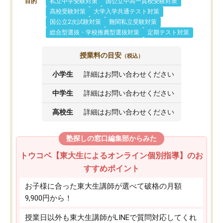
目的
私立中学受験対策
国公立中高一貫校受験対策
高校受験対策
大学入学共通テスト対策
国公立2次試験対策
難関私立受験対策
総合型選抜・学校推薦型選抜対策
定期テスト対策
授業料の目安
（税込）
小学生
詳細はお問い合わせください
中学生
詳細はお問い合わせください
高校生
詳細はお問い合わせください
塾探しの窓口編集部からみた
トウコベ【東大生によるオンライン個別指導】のお
すすめポイント
お子様に合った東大生講師が選べて破格の月額
9,900円から！
授業日以外も東大生講師がLINEで質問対応してくれ