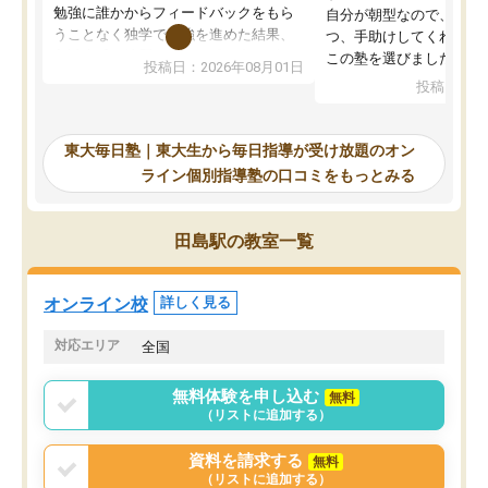
勉強に誰かからフィードバックをもら
自分が朝型なので、自習
うことなく独学で勉強を進めた結果、
つ、手助けしてくれる設
入試本番に地歴の学習が間に合わず不
この塾を選びました。
投稿日：2026年08月01日
合格となってしまいました。その経験
投稿日：20
を踏まえ、浪人が決まった際に勉強計
画を考えてもらえる塾を探した結果、
東大毎日塾にたどり着きました。学習
東大毎日塾｜東大生から毎日指導が受け放題のオン
の長期計画や日々の勉強のやり方につ
ライン個別指導塾の口コミをもっとみる
いて客観的なアドバイスをいただけた
ので、自信をもって受験勉強を進める
ことができました。自分のように勉強
田島駅の教室一覧
のやり方や進捗管理で苦労している方
には特におすすめしたい塾です。
オンライン校
詳しく見る
対応エリア
全国
無料体験を申し込む
無料
（リストに追加する）
資料を請求する
無料
（リストに追加する）