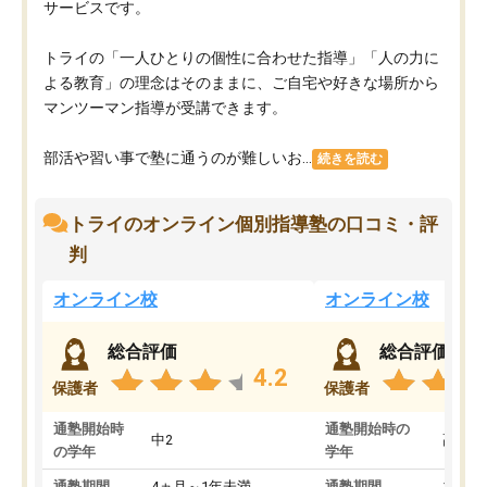
サービスです。
トライの「一人ひとりの個性に合わせた指導」「人の力に
よる教育」の理念はそのままに、ご自宅や好きな場所から
マンツーマン指導が受講できます。
部活や習い事で塾に通うのが難しいお...
続きを読む
トライのオンライン個別指導塾の口コミ・評
判
オンライン校
オンライン校
総合評価
総合評価
4.2
保護者
保護者
通塾開始時
通塾開始時の
中2
高3
の学年
学年
通塾期間
4ヵ月～1年未満
通塾期間
1～3