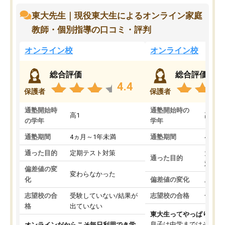
東大先生｜現役東大生によるオンライン家庭
教師・個別指導の口コミ・評判
オンライン校
オンライン校
総合評価
総合評価
4.4
保護者
保護者
通塾開始時
通塾開始時の
高1
高3
の学年
学年
通塾期間
4ヵ月～1年未満
通塾期間
4ヵ月
通った目的
定期テスト対策
大学入
通った目的
対策
偏差値の変
変わらなかった
化
偏差値の変化
上がっ
志望校の合
受験していない/結果が
志望校の合格
合格し
格
出ていない
東大生ってやっぱりすご
息子は中学まではそこそ
オンラインだからこそ毎日利用でき学