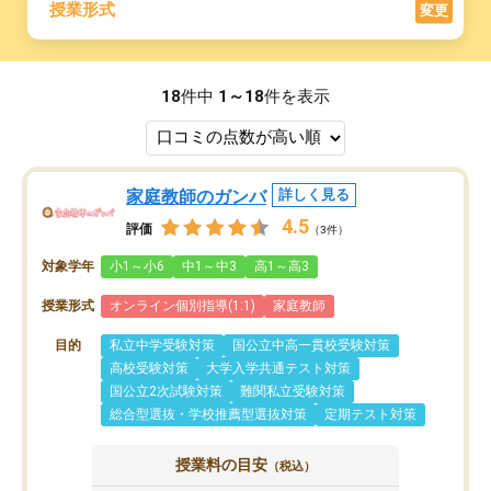
授業形式
変更
18
件中
1～18
件を表示
家庭教師のガンバ
詳しく見る
4.5
評価
（3件）
対象学年
小1～小6
中1～中3
高1～高3
授業形式
オンライン個別指導(1:1)
家庭教師
目的
私立中学受験対策
国公立中高一貫校受験対策
高校受験対策
大学入学共通テスト対策
国公立2次試験対策
難関私立受験対策
総合型選抜・学校推薦型選抜対策
定期テスト対策
授業料の目安
（税込）