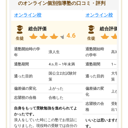
のオンライン個別指導塾の口コミ・評判
オンライン校
オンライン校
総合評価
総合評価
4.6
生徒
生徒
通塾開始時の学
通塾開始時
浪人生
高3
年
の学年
通塾期間
4ヵ月～1年未満
通塾期間
1～3ヵ月
国公立2次試験対
大学入学
通った目的
通った目的
策
策
偏差値の変化
上がった
偏差値の変
上がった
化
志望校の合格
合格した
志望校の合
受験して
自身をもって受験勉強を進められてよ
格
出ていな
かったです。
浪人をしていた時にこの塾でお世話に
いいとは思いますが、料
なりました。現役時の受験では自分の
す。