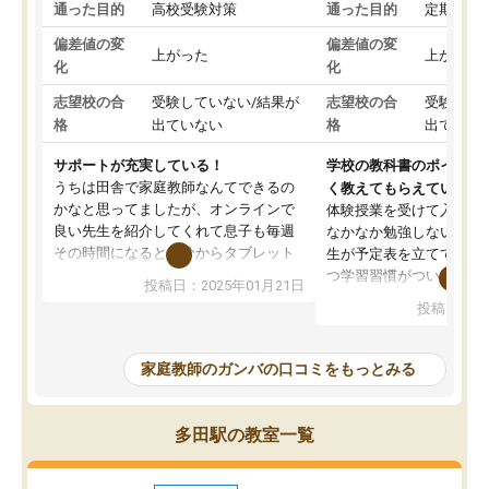
通った目的
高校受験対策
通った目的
定期テス
偏差値の変
偏差値の変
上がった
上がった
化
化
志望校の合
受験していない/結果が
志望校の合
受験して
格
出ていない
格
出ていな
サポートが充実している！
学校の教科書のポイント
うちは田舎で家庭教師なんてできるの
く教えてもらえている
かなと思ってましたが、オンラインで
体験授業を受けて入塾し
良い先生を紹介してくれて息子も毎週
なかなか勉強しない息子
その時間になると自分からタブレット
生が予定表を立ててくれ
を開いてzoomを繋げるようになりまし
つ学習習慣がついてきま
投稿日：2025年01月21日
た！5科目なんでもOKなのもとても気
オンラインで週に一度の
投稿日：20
に入っています
指導が無い日も予定表に
成績もだいぶ下の方でしたが、通い始
したり、LINEでわから
めて1年ほどだった今では平均点以上の
問できるのでとても助か
家庭教師のガンバの口コミをもっとみる
科目が増えてきました！あと1年受験ま
であるので無料の週末教室を使用しな
がら頑張って欲しいと思います！
多田駅の教室一覧