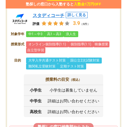
塾探しの窓口から入塾すると
入塾金1万円OFF
スタディコーチ
詳しく見る
3.9
評価
（6件）
対象学年
中1～中3
高1～高3
浪人生
授業形式
オンライン個別指導(1:1)
個別指導(1:1)
映像授業
自立型学習
目的
大学入学共通テスト対策
国公立2次試験対策
難関私立受験対策
定期テスト対策
授業料の目安
（税込）
小学生
小学生は募集していません
中学生
詳細はお問い合わせください
高校生
詳細はお問い合わせください
塾探しの窓口編集部からみた