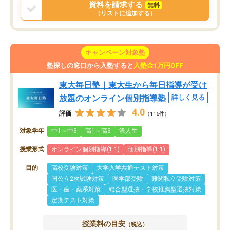
資料を請求する
無料
（リストに追加する）
キャンペーン対象塾
塾探しの窓口から入塾すると
入塾金1万円OFF
東大毎日塾｜東大生から毎日指導が受け
放題のオンライン個別指導塾
詳しく見る
4.0
評価
（116件）
対象学年
中1～中3
高1～高3
浪人生
授業形式
オンライン個別指導(1:1)
個別指導(1:1)
目的
高校受験対策
大学入学共通テスト対策
国公立2次試験対策
医学部受験
難関私立受験対策
医・歯・薬系対策
総合型選抜・学校推薦型選抜対策
定期テスト対策
授業料の目安
（税込）