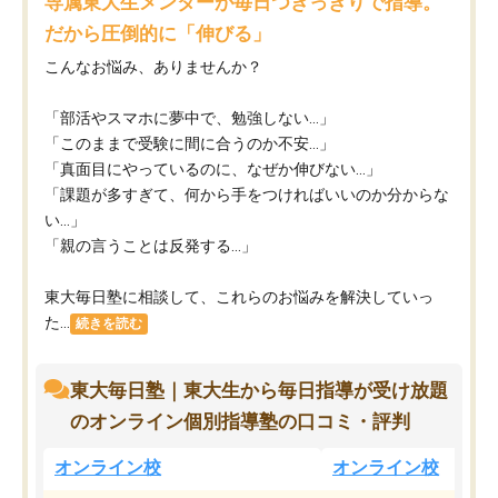
専属東大生メンターが毎日つきっきりで指導。
だから圧倒的に「伸びる」
こんなお悩み、ありませんか？
「部活やスマホに夢中で、勉強しない…」
「このままで受験に間に合うのか不安…」
「真面目にやっているのに、なぜか伸びない…」
「課題が多すぎて、何から手をつければいいのか分からな
い…」
「親の言うことは反発する…」
東大毎日塾に相談して、これらのお悩みを解決していっ
た...
続きを読む
東大毎日塾｜東大生から毎日指導が受け放題
のオンライン個別指導塾の口コミ・評判
オンライン校
オンライン校