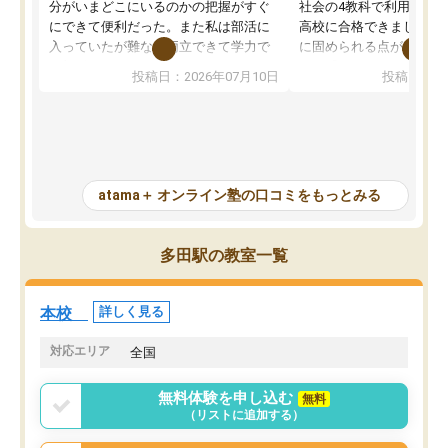
分がいまどこにいるのかの把握がすぐ
社会の4教科で利用し、偏
にできて便利だった。また私は部活に
高校に合格できました。
入っていたが難なく両立できて学力で
に固められる点が魅力で
も部活でも結果を残すことができてよ
れる「ウォームアップ」
投稿日：2026年07月10日
投稿日：20
かった。また問題演習の際に、自分が
項目のおかげで、手軽に
一度間違えた問題を繰り返し学習でき
せられます。何度も間違
たので苦手だった英語の克服につなが
「特訓」項目で徹底的に
った点もよかった。ただAIをアピール
め、苦手克服に非常に役
して活用するのは良かった点もあった
また、その日の勉強時間
が、自分で自分の管理ができない人に
元数が可視化されるので
atama＋ オンライン塾の口コミをもっとみる
とっては難しい部分もあるのではない
しながら意欲的に取り組
かと思った。
常に効果を実感している
になった現在も大学受験
多田駅の教室一覧
して利用しており、自信
すめできる塾です。
本校
詳しく見る
対応エリア
全国
無料体験を申し込む
無料
（リストに追加する）