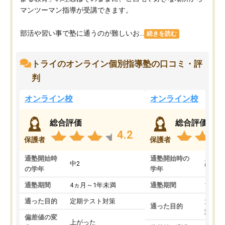
マンツーマン指導が受講できます。
部活や習い事で塾に通うのが難しいお...
続きを読む
トライのオンライン個別指導塾の口コミ・評
判
オンライン校
オンライン校
総合評価
総合評価
4.2
保護者
保護者
通塾開始時
通塾開始時の
中2
高3
の学年
学年
通塾期間
4ヵ月～1年未満
通塾期間
1～3
通った目的
定期テスト対策
大学入
通った目的
対策
偏差値の変
上がった