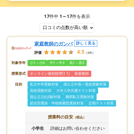
17
件中
1～17
件を表示
家庭教師のガンバ
詳しく見る
4.5
評価
（3件）
対象学年
小1～小6
中1～中3
高1～高3
授業形式
オンライン個別指導(1:1)
家庭教師
目的
私立中学受験対策
国公立中高一貫校受験対策
高校受験対策
大学入学共通テスト対策
国公立2次試験対策
難関私立受験対策
総合型選抜・学校推薦型選抜対策
定期テスト対策
授業料の目安
（税込）
小学生
詳細はお問い合わせください