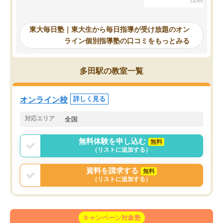
を踏まえ、浪人が決まった際に勉強計
画を考えてもらえる塾を探した結果、
東大毎日塾にたどり着きました。学習
東大毎日塾｜東大生から毎日指導が受け放題のオン
の長期計画や日々の勉強のやり方につ
ライン個別指導塾の口コミをもっとみる
いて客観的なアドバイスをいただけた
ので、自信をもって受験勉強を進める
ことができました。自分のように勉強
多田駅の教室一覧
のやり方や進捗管理で苦労している方
には特におすすめしたい塾です。
オンライン校
詳しく見る
対応エリア
全国
無料体験を申し込む
無料
（リストに追加する）
資料を請求する
無料
（リストに追加する）
キャンペーン対象塾