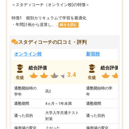
＜スタディコーチ（オンライン校)の特徴＞
特徴1 個別カリキュラムで学習を最適化
・年間計画から逆算し、...
続きを読む
スタディコーチの口コミ・評判
オンライン校
新宿校
総合評価
総合評価
3.4
生徒
生徒
通塾開始時の
通塾開始時の学
高2
高2
学年
年
通塾期間
4ヵ月～1年未満
通塾期間
1～
大学入学共通テスト
国公
通った目的
通った目的
対策
策
偏差値の変化
上がった
偏差値の変化
変わ