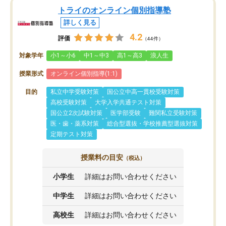
トライのオンライン個別指導塾
詳しく見る
4.2
評価
（44件）
対象学年
小1～小6
中1～中3
高1～高3
浪人生
授業形式
オンライン個別指導(1:1)
目的
私立中学受験対策
国公立中高一貫校受験対策
高校受験対策
大学入学共通テスト対策
国公立2次試験対策
医学部受験
難関私立受験対策
医・歯・薬系対策
総合型選抜・学校推薦型選抜対策
定期テスト対策
授業料の目安
（税込）
小学生
詳細はお問い合わせください
中学生
詳細はお問い合わせください
高校生
詳細はお問い合わせください