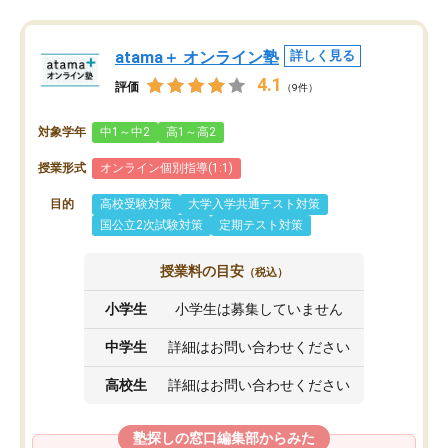
atama＋ オンライン塾
詳しく見る
4.1
評価
（9件）
対象学年
中1～中2
高1～高2
授業形式
オンライン個別指導(1:1)
目的
高校受験対策
大学入学共通テスト対策
国公立2次試験対策
定期テスト対策
授業料の目安
（税込）
小学生
小学生は募集していません
中学生
詳細はお問い合わせください
高校生
詳細はお問い合わせください
塾探しの窓口編集部からみた