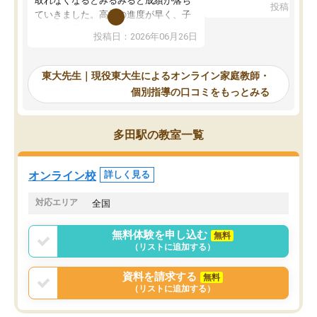
取れなくなるとみるみると成績が落ち
投稿日：20
で、当初は模試でD判定
ていきました。高校の進度が早く、子
していたのですが、やは
供も家に帰って勉強の話すると嫌な反
投稿日：2026年06月26日
験勉強に詳しく、先生か
応を示します。東大先生にお願いして
受け合格できました。ま
からは効率的な計画を先生が立ててく
自習室が毎日使えていつ
れるので、親としても安心です。毎日
東大先生｜現役東大生によるオンライン家庭教師・
るのが心強かったようで
使える自習室とかもあり、わからない
個別指導の口コミをもっとみる
謝です。
ところがあれば先生が回答してくれる
のも重宝しています。
多田駅の教室一覧
オンライン校
詳しく見る
対応エリア
全国
無料体験を申し込む
無料
（リストに追加する）
資料を請求する
無料
（リストに追加する）