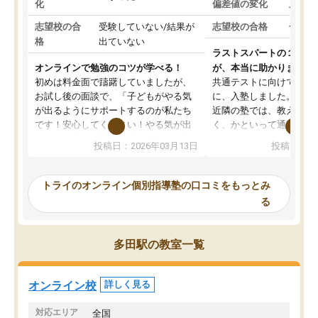
化
偏差値の変化
上がっ
志望校の合
受験していない/結果が
志望校の合格
合格し
格
出ていない
ラストスパートの１か月
オンラインで勉強のコツが学べる！
が、本当に助かりました
初めは料金面で躊躇していましたが、
共通テストに向けての追
お試し後の面談で、「子どもがやる気
に、入塾しました。田舎
が出るようにサポートするのが私たち
近隣の塾では、教えても
です！安心してください！やる気が出
く、かといって通うには
ないのは私たち講師の責任です」と言
が、トライならオンライ
投稿日：2026年03月13日
投稿日：20
ってくださり、確かに！と考えて、思
可能なので本当に助かり
い切って入塾しました。英語が苦手だ
テストの内容重視でした
ったんですが、学生の先生から学ぶこ
らないところをピンポイ
トライのオンライン個別指導塾の口コミをもっとみ
とで、勉強のコツみたいなものをつか
頂いて、とてもわかりや
る
み、徐々に成績が上がったらいいなと
していました。一生を左
思っていました。何が今足りないのか
スト、多少お金がかかっ
を的確に指導いただき、子どももびっ
思い切って入塾してよか
多田駅の教室一覧
くりするほど楽しんでやる気を持って
塾を受けています。狙い通り、少しず
つ成績も上がり、苦手意識も無くなっ
オンライン校
詳しく見る
てきたので、さらに苦手な数学も追加
でお願いしました。来年の高校受験に
対応エリア
全国