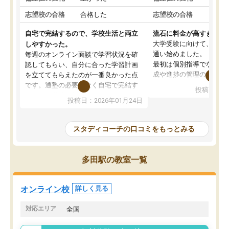
志望校の合格
合格した
志望校の合格
合格
自宅で完結するので、学校生活と両立
流石に料金が高すぎる
大学受験に向けて、高2
しやすかった。
通い始めました。
毎週のオンライン面談で学習状況を確
最初は個別指導でなく、
認してもらい、自分に合った学習計画
成や進捗の管理のみのコ
を立ててもらえたのが一番良かった点
ていましたが、あまり効
です。通塾の必要がなく自宅で完結す
投稿日：20
じ個別指導コースに変更
るため、学校や部活と両立しやすかっ
投稿日：2026年01月24日
講師には早稲田大学生の
たです。コーチが現役大学生で相談し
れましたが、はっきり言
やすく、勉強面だけでなく受験期の不
性が良くなかったです。
安も気軽に話せました。勉強習慣が身
スタディコーチの口コミをもっとみる
モチベーションが上がら
についたと感じています。また、チャ
にやめてしまいました。
ットで質問できるのも便利でした。一
追加で料金を払うことで
人では迷いがちだった受験勉強を、最
多田駅の教室一覧
方に変更することも可能
後まで続けられたのはこの塾のおかげ
の方の予定が空いていな
だと思います。
そもそも月謝が高い塾な
オンライン校
詳しく見る
人には合わないと思いま
総合してあまりお勧めで
対応エリア
全国
りませんでした。
唯一、塾内の設備だけは