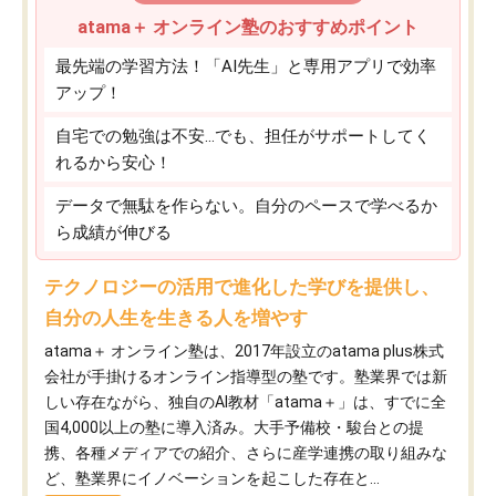
atama＋ オンライン塾のおすすめポイント
最先端の学習方法！「AI先生」と専用アプリで効率
アップ！
自宅での勉強は不安…でも、担任がサポートしてく
れるから安心！
データで無駄を作らない。自分のペースで学べるか
ら成績が伸びる
テクノロジーの活用で進化した学びを提供し、
自分の人生を生きる人を増やす
atama＋ オンライン塾は、2017年設立のatama plus株式
会社が手掛けるオンライン指導型の塾です。塾業界では新
しい存在ながら、独自のAI教材「atama＋」は、すでに全
国4,000以上の塾に導入済み。大手予備校・駿台との提
携、各種メディアでの紹介、さらに産学連携の取り組みな
ど、塾業界にイノベーションを起こした存在と...