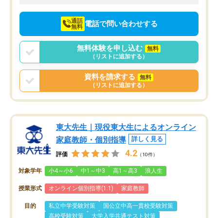
向けて頑張っています。
通話
電話で問い合わせする
無料
無料体験を申し込む
無料
（リストに追加する）
資料を請求する
無料
（リストに追加する）
東大先生｜現役東大生によるオンライン
家庭教師・個別指導
詳しく見る
4.2
評価
（10件）
対象学年
小4～小6
中1～中3
高1～高3
浪人生
授業形式
オンライン個別指導(1:1)
家庭教師
目的
私立中学受験対策
国公立中高一貫校受験対策
高校受験対策
大学入学共通テスト対策