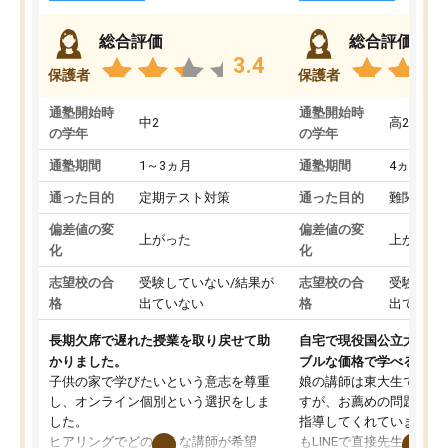
総合評価
総合評価
3.4
保護者
保護者
通塾開始時
通塾開始時
中2
高2
の学年
の学年
通塾期間
1～3ヵ月
通塾期間
4ヵ月～1
通った目的
定期テスト対策
通った目的
難関私立
偏差値の変
偏差値の変
上がった
上がった
化
化
志望校の合
受験していない/結果が
志望校の合
受験して
格
出ていない
格
出ていな
長期欠席で遅れた授業を取り戻せて助
自宅で現役国公立大学生
かりました。
ブルな価格で学べる
子供の家で学びたいという意志を尊重
娘の講師は東大生では無
し、オンライン個別という選択をしま
すが、お薦めの問題集や
した。
指導してくれています。2
ヒアリングでどのような講師が希望
もLINEで直接先生に質問