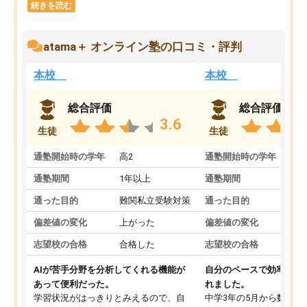
続きを読む
atama＋ オンライン塾の口コミ・評判
本校
本校
総合評価
総合評価
3.6
生徒
生徒
通塾開始時の学年
高2
通塾開始時の学年
中
通塾期間
1年以上
通塾期間
通った目的
難関私立受験対策
通った目的
偏差値の変化
上がった
偏差値の変化
志望校の合格
合格した
志望校の合格
AIが苦手分野を分析してくれる機能が
自分のペースで効率よく
あって便利だった。
れました。
学習状況がはっきりとみえるので、自
中学3年の5月から数学・