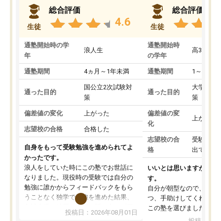
総合評価
総合評価
4.6
生徒
生徒
通塾開始時の学
通塾開始時
浪人生
高3
年
の学年
通塾期間
4ヵ月～1年未満
通塾期間
1～3ヵ月
国公立2次試験対
大学入学
通った目的
通った目的
策
策
偏差値の変化
上がった
偏差値の変
上がった
化
志望校の合格
合格した
志望校の合
受験して
自身をもって受験勉強を進められてよ
格
出ていな
かったです。
浪人をしていた時にこの塾でお世話に
いいとは思いますが、料
なりました。現役時の受験では自分の
す。
勉強に誰かからフィードバックをもら
自分が朝型なので、自習
うことなく独学で勉強を進めた結果、
つ、手助けしてくれる設
入試本番に地歴の学習が間に合わず不
この塾を選びました。
投稿日：2026年08月01日
合格となってしまいました。その経験
投稿日：20