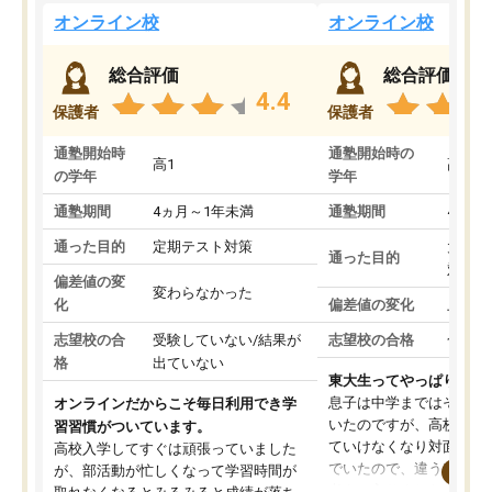
オンライン校
オンライン校
総合評価
総合評価
4.4
保護者
保護者
通塾開始時
通塾開始時の
高1
高3
の学年
学年
通塾期間
4ヵ月～1年未満
通塾期間
4ヵ月
通った目的
定期テスト対策
大学入
通った目的
対策
偏差値の変
変わらなかった
化
偏差値の変化
上がっ
志望校の合
受験していない/結果が
志望校の合格
合格し
格
出ていない
東大生ってやっぱりすご
息子は中学まではそこそ
オンラインだからこそ毎日利用でき学
いたのですが、高校に入
習習慣がついています。
ていけなくなり対面の塾
高校入学してすぐは頑張っていました
でいたので、違うアプロ
が、部活動が忙しくなって学習時間が
考えて入りました。地元