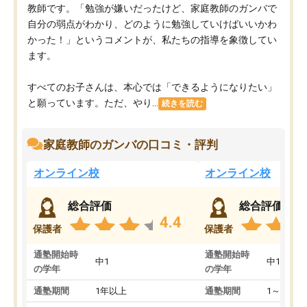
教師です。「勉強が嫌いだったけど、家庭教師のガンバで
自分の弱点がわかり、どのように勉強していけばいいかわ
かった！」というコメントが、私たちの指導を象徴してい
ます。
すべてのお子さんは、本心では「できるようになりたい」
と願っています。ただ、やり...
続きを読む
家庭教師のガンバの口コミ・評判
オンライン校
オンライン校
総合評価
総合評価
4.4
保護者
保護者
通塾開始時
通塾開始時
中1
中1
の学年
の学年
通塾期間
1年以上
通塾期間
1～3ヵ月