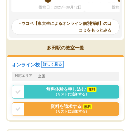
か、オプションは付帯するかなど選ぶ
教科でも)。受講科目や
投稿日：2025年09月12日
投稿日：20
事が出来ました。
めれるので、個人に合っ
講師とのマッチング後講師との初回ミ
ると思います。カリキュ
ーティングを行い、その講師で良いか
いなのがあり(有料)、受
トウコベ【東大生によるオンライン個別指導】の口
他の講師を希望するか子供との相性も
ことをどんなスケジュー
コミをもっとみる
見てから講師を決定する事ができま
くか相談したのですが、
す。
ち期待したものではなく
うちの子は、初回面談の講師の方で決
内容でした。それでも明
多田駅の教室一覧
定しました。
やる気も出ましたし、苦
くなってきたようなので
オンラインツールを使用した単語帳の
お願いして良かったと思
オンライン校
詳しく見る
共有があり宿題もそちらで出される形
も合わなければチェンジ
でした。
娘は3科目ともずっと同
対応エリア
全国
2ヶ月で担当講師の方がお辞めになると
言う事で講師変更の申し出があり、あ
無料体験を申し込む
無料
まりに短期での変更だった為、塾に通
（リストに追加する）
う事にして退会しました。遅れも取り
戻せ、授業内容や講師の方は良かった
資料を請求する
無料
と思います。
（リストに追加する）