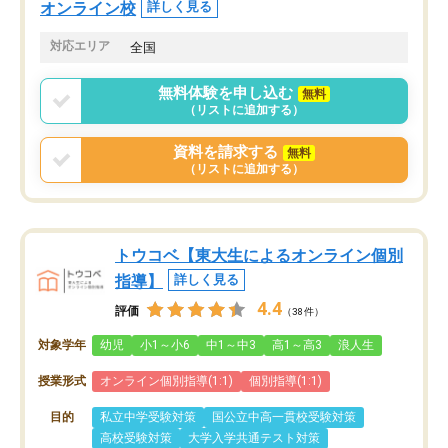
オンライン校
詳しく見る
対応エリア
全国
無料体験を申し込む
無料
（リストに追加する）
資料を請求する
無料
（リストに追加する）
トウコベ【東大生によるオンライン個別
指導】
詳しく見る
4.4
評価
（38件）
対象学年
幼児
小1～小6
中1～中3
高1～高3
浪人生
授業形式
オンライン個別指導(1:1)
個別指導(1:1)
目的
私立中学受験対策
国公立中高一貫校受験対策
高校受験対策
大学入学共通テスト対策