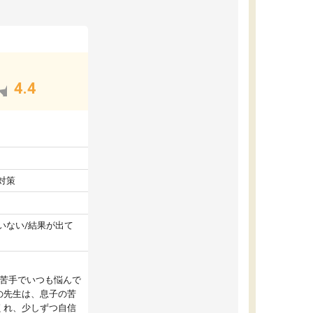
4.4
対策
いない/結果が出て
が苦手でいつも悩んで
の先生は、息子の苦
くれ、少しずつ自信