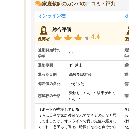
家庭教師のガンバの口コミ・評判
オンライン校
オ
総合評価
4.4
保護者
保
通塾開始時の
通
中1
学年
学
通塾期間
1年以上
通
通った目的
高校受験対策
通
偏差値の変化
上がった
偏
受験していない/結果が出て
志望校の合格
志
いない
サポートが充実している！
学
うちは田舎で家庭教師なんてできるのかなと思
も
ってましたが、オンラインで良い先生を紹介し
体
てくれて息子も毎週その時間になると自分から
な