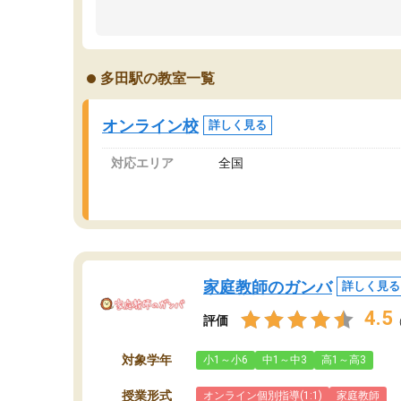
のため多くの意見を聞くことができ、より良い
文
ものを推敲することが可能だ。
て
どの人も優しく、親身に接してくださるのでや
う
る気も出て、良かったです！！
計
多田駅の教室一覧
る
い
会
オンライン校
詳しく見る
の
対応エリア
全国
家庭教師のガンバ
詳しく見る
4.5
評価
対象学年
小1～小6
中1～中3
高1～高3
授業形式
オンライン個別指導(1:1)
家庭教師