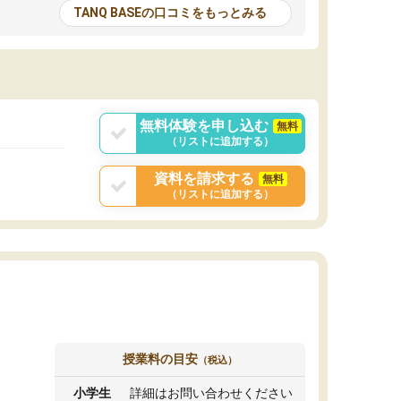
とる機会が増えたり
が多いので、その子達に感化されて自分も『も
TANQ BASEの口コミをもっとみる
次試験対策の面接練
っと何かに取り組んでみよう』と思えます。
てもらい飛躍的に成
はたらく部はオンラインなので、色々な場所の
面接自体も試験まで
コーチも生徒がいて、みんなフレンドリーなの
した。その結果本番
で気軽に話せるのでとても楽しいです。
りと伝えることもで
ことができました。
無料体験を申し込む
無料
（リストに追加する）
資料を請求する
無料
（リストに追加する）
授業料の目安
（税込）
小学生
詳細はお問い合わせください