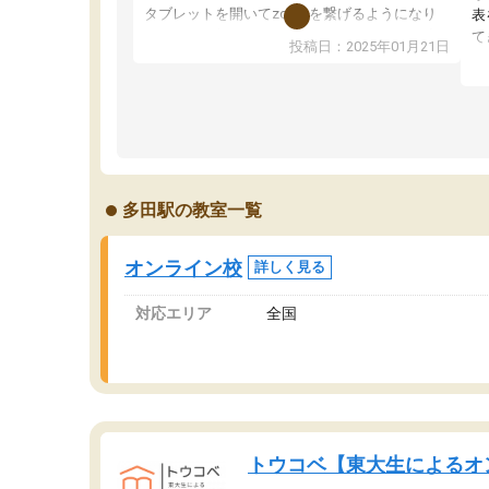
タブレットを開いてzoomを繋げるようになり
表
ました！5科目なんでもOKなのもとても気に入
て
投稿日：2025年01月21日
っています
オ
成績もだいぶ下の方でしたが、通い始めて1年ほ
い
どだった今では平均点以上の科目が増えてきま
か
した！あと1年受験まであるので無料の週末教室
て
を使用しながら頑張って欲しいと思います！
多田駅の教室一覧
オンライン校
詳しく見る
対応エリア
全国
トウコベ【東大生によるオ