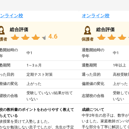
ンライン校
オンライン校
総合評価
総合評価
4.6
護者
保護者
塾開始時の
通塾開始時の
中1
中1
年
学年
塾期間
1～3ヵ月
通塾期間
1年以上
った目的
定期テスト対策
通った目的
高校受験
差値の変化
上がった
偏差値の変化
上がった
受験していない/結果が出て
受験して
望校の合格
志望校の合格
いない
いない
校の教科書のポイントをわかりやすく教えて
成績について
中学2年生の息子は、数学
らえている
いました。家庭教師ガンバ
験授業を受けて入塾しました。
手な部分を丁寧に解説して
かなか勉強しない息子でしたが、先生が予定