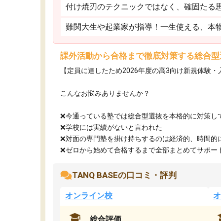
付け焼刃のテクニックではなく、確固たる
難関大生や起業家が指導！一生使える、本
課外活動から合格まで徹底対策する総合型
【定員に達したため2026年度の高3向け新規体験
こんなお悩みありませんか？
❌今通っている塾では総合型選抜を本格的に対策し
❌学校には実績がないと言われた
❌対面の専門塾を掛け持ちするのは経済的、時間的
❌ゼロから始めて合格するまで全部まとめてサポート.
TANQ BASEの口コミ・評判
オンライン校
オ
総合評価