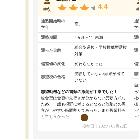
4.4
生徒
通塾開始時の
通
高3
学年
学
通塾期間
4ヵ月～1年未満
通
総合型選抜・学校推薦型選抜
通った目的
通
対策
偏差値の変化
変わらなかった
偏
受験していない/結果が出て
志
志望校の合格
いない
自
志望動機などの書類の添削が丁寧でした！
っ
総合型は合否の先行きが分からない受験方式な
社
ため、一般も視野に考えるとなると他塾との両
様
立がしやすい時間割りであった。また授業料も
っ
とても良かった。
っ
総合型の多くの塾は大学生が見ることが多い
味
投稿日：2025年03月22日
が、はたらく部総合型コースは大学生の目だけ
ま
でなく、数人の大人にも目を通して頂ける。そ
総