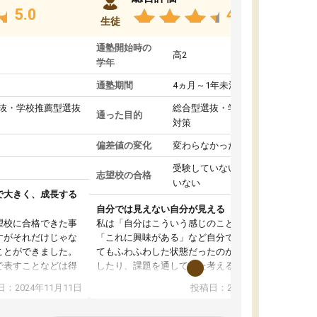
5.0
4.8
生徒
通塾開始時の
高2
学年
通塾期間
4ヵ月～1年未満
抜・学校推薦型選抜
総合型選抜・学校推薦型選抜
通った目的
対策
偏差値の変化
変わらなかった
受験していない/結果が出て
志望校の合格
いない
で大きく、成長する
自分では見えない自分が見える
望校に合格できた事
私は「自分はこういう感じのことがしたい」
すがそれだけじゃな
「これに興味がある」など自分で自己分析をし
ことができました。
てもふわふわした状態だったのが、コーチと話
で表すことなどは得
したり、課題を通してまた考えることで、もっ
話すことやコミュニ
と詳しく自分のことが理解できました。いつで
：2024年11月11日
投稿日：2024年10月31日
手でした。
も質問できるので、そこも1つの魅力です。ま
同じ学年の方々と関
た、はたらく部にいる生徒達は意識高い系の子