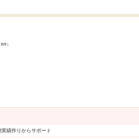
（8件）
動実績作りからサポート