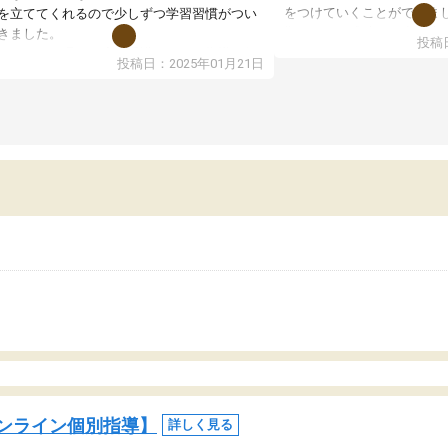
をつけていくことができま
を立ててくれるので少しずつ学習習慣がつい
期テストの成績が10点以上
きました。
投稿日
ても喜んでいます。
ンラインで週に一度の受講ですが、指導が無
投稿日：2025年01月21日
日も予定表に基づいて勉強したり、LINEでわ
らないところを質問できるのでとても助かっ
います。
ンライン個別指導】
詳しく見る