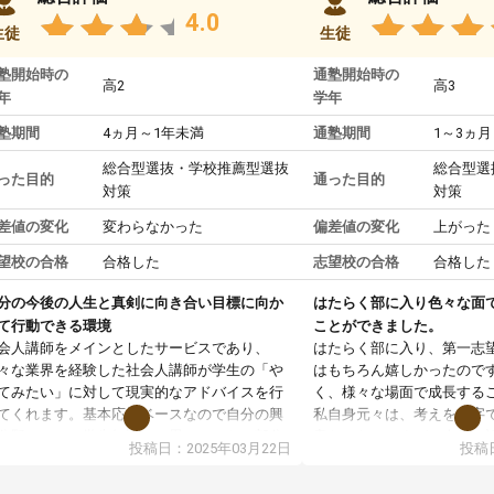
4.0
生徒
生徒
塾開始時の
通塾開始時の
高2
高3
年
学年
塾期間
4ヵ月～1年未満
通塾期間
1～3ヵ月
総合型選抜・学校推薦型選抜
総合型選
った目的
通った目的
対策
対策
差値の変化
変わらなかった
偏差値の変化
上がった
望校の合格
合格した
志望校の合格
合格した
分の今後の人生と真剣に向き合い目標に向か
はたらく部に入り色々な面
て行動できる環境
ことができました。
会人講師をメインとしたサービスであり、
はたらく部に入り、第一志
々な業界を経験した社会人講師が学生の「や
はもちろん嬉しかったので
てみたい」に対して現実的なアドバイスを行
く、様々な場面で成長する
てくれます。基本応援ベースなので自分の興
私自身元々は、考えを文字
分野について学生知識では思いつかない部分
意だったのですが、人前で
投稿日：2025年03月22日
投稿日
で深ぼる事が出来ます。
ケーションをとることが苦
合型選抜対策として志望理由書・面接・小論
しかし、はたらく部に入り