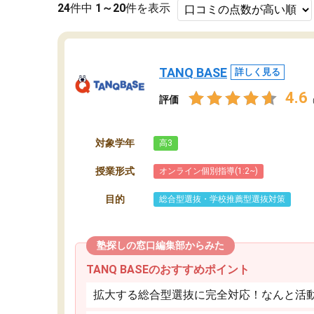
24
件中
1～20
件を表示
TANQ BASE
詳しく見る
4.6
評価
対象学年
高3
授業形式
オンライン個別指導(1:2~)
目的
総合型選抜・学校推薦型選抜対策
塾探しの窓口編集部からみた
TANQ BASEのおすすめポイント
拡大する総合型選抜に完全対応！なんと活