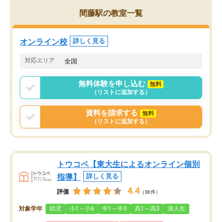
がら頑張って欲しいと思います！
間藤駅の教室一覧
オンライン校
詳しく見る
対応エリア
全国
無料体験を申し込む
無料
（リストに追加する）
資料を請求する
無料
（リストに追加する）
トウコベ【東大生によるオンライン個別
指導】
詳しく見る
4.4
評価
（38件）
対象学年
幼児
小1～小6
中1～中3
高1～高3
浪人生