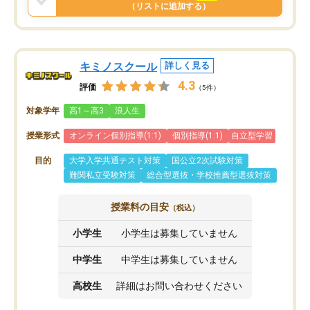
と思います。
（リストに追加する）
キミノスクール
詳しく見る
4.3
評価
（5件）
対象学年
高1～高3
浪人生
授業形式
オンライン個別指導(1:1)
個別指導(1:1)
自立型学習
目的
大学入学共通テスト対策
国公立2次試験対策
難関私立受験対策
総合型選抜・学校推薦型選抜対策
授業料の目安
（税込）
小学生
小学生は募集していません
中学生
中学生は募集していません
高校生
詳細はお問い合わせください