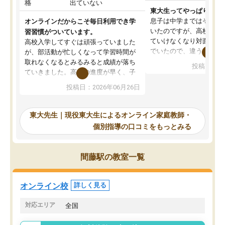
格
出ていない
東大生ってやっぱりすご
息子は中学まではそこそ
オンラインだからこそ毎日利用でき学
いたのですが、高校に入
習習慣がついています。
ていけなくなり対面の塾
高校入学してすぐは頑張っていました
でいたので、違うアプロ
が、部活動が忙しくなって学習時間が
考えて入りました。地元
取れなくなるとみるみると成績が落ち
投稿日：20
で、当初は模試でD判定
ていきました。高校の進度が早く、子
していたのですが、やは
供も家に帰って勉強の話すると嫌な反
投稿日：2026年06月26日
験勉強に詳しく、先生か
応を示します。東大先生にお願いして
受け合格できました。ま
からは効率的な計画を先生が立ててく
自習室が毎日使えていつ
れるので、親としても安心です。毎日
東大先生｜現役東大生によるオンライン家庭教師・
るのが心強かったようで
使える自習室とかもあり、わからない
個別指導の口コミをもっとみる
謝です。
ところがあれば先生が回答してくれる
のも重宝しています。
間藤駅の教室一覧
オンライン校
詳しく見る
対応エリア
全国