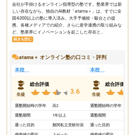
会社が手掛けるオンライン指導型の塾です。塾業界では新
しい存在ながら、独自のAI教材「atama＋」は、すでに全
国4,000以上の塾に導入済み。大手予備校・駿台との提
携、各種メディアでの紹介、さらに産学連携の取り組みな
ど、塾業界にイノベーションを起こした存在と...
続きを読む
atama＋ オンライン塾の口コミ・評判
本校
本校
総合評価
総合評価
3.6
生徒
生徒
通塾開始時の学年
高2
通塾開始時の学年
中
通塾期間
1年以上
通塾期間
通った目的
難関私立受験対策
通った目的
偏差値の変化
上がった
偏差値の変化