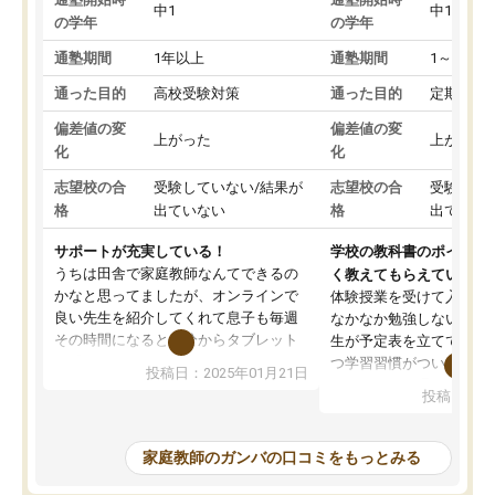
中1
中1
の学年
の学年
通塾期間
1年以上
通塾期間
1～3ヵ月
通った目的
高校受験対策
通った目的
定期テス
偏差値の変
偏差値の変
上がった
上がった
化
化
志望校の合
受験していない/結果が
志望校の合
受験して
格
出ていない
格
出ていな
サポートが充実している！
学校の教科書のポイント
うちは田舎で家庭教師なんてできるの
く教えてもらえている
かなと思ってましたが、オンラインで
体験授業を受けて入塾し
良い先生を紹介してくれて息子も毎週
なかなか勉強しない息子
その時間になると自分からタブレット
生が予定表を立ててくれ
を開いてzoomを繋げるようになりまし
つ学習習慣がついてきま
投稿日：2025年01月21日
た！5科目なんでもOKなのもとても気
オンラインで週に一度の
投稿日：20
に入っています
指導が無い日も予定表に
成績もだいぶ下の方でしたが、通い始
したり、LINEでわから
めて1年ほどだった今では平均点以上の
問できるのでとても助か
家庭教師のガンバの口コミをもっとみる
科目が増えてきました！あと1年受験ま
であるので無料の週末教室を使用しな