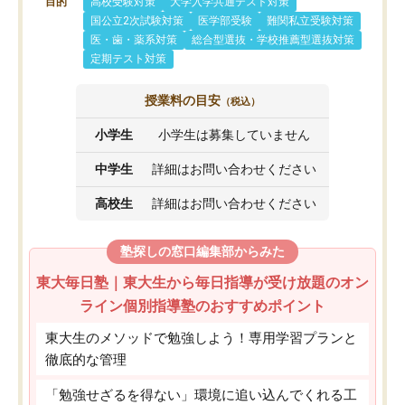
目的
高校受験対策
大学入学共通テスト対策
国公立2次試験対策
医学部受験
難関私立受験対策
医・歯・薬系対策
総合型選抜・学校推薦型選抜対策
定期テスト対策
授業料の目安
（税込）
小学生
小学生は募集していません
中学生
詳細はお問い合わせください
高校生
詳細はお問い合わせください
塾探しの窓口編集部からみた
東大毎日塾｜東大生から毎日指導が受け放題のオン
ライン個別指導塾のおすすめポイント
東大生のメソッドで勉強しよう！専用学習プランと
徹底的な管理
「勉強せざるを得ない」環境に追い込んでくれる工