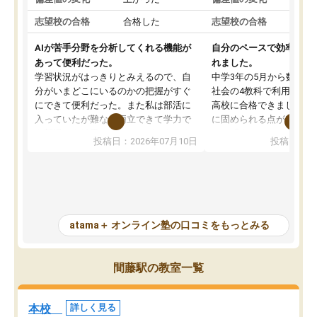
志望校の合格
合格した
志望校の合格
AIが苦手分野を分析してくれる機能が
自分のペースで効率よく
あって便利だった。
れました。
学習状況がはっきりとみえるので、自
中学3年の5月から数学・
分がいまどこにいるのかの把握がすぐ
社会の4教科で利用し、偏
にできて便利だった。また私は部活に
高校に合格できました。
入っていたが難なく両立できて学力で
に固められる点が魅力で
も部活でも結果を残すことができてよ
れる「ウォームアップ」
投稿日：2026年07月10日
投稿日：20
かった。また問題演習の際に、自分が
項目のおかげで、手軽に
一度間違えた問題を繰り返し学習でき
せられます。何度も間違
たので苦手だった英語の克服につなが
「特訓」項目で徹底的に
った点もよかった。ただAIをアピール
め、苦手克服に非常に役
して活用するのは良かった点もあった
また、その日の勉強時間
が、自分で自分の管理ができない人に
元数が可視化されるので
atama＋ オンライン塾の口コミをもっとみる
とっては難しい部分もあるのではない
しながら意欲的に取り組
かと思った。
常に効果を実感している
になった現在も大学受験
間藤駅の教室一覧
して利用しており、自信
すめできる塾です。
本校
詳しく見る