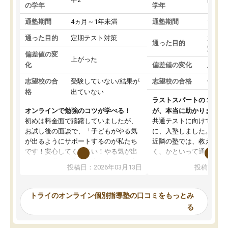
の学年
学年
通塾期間
4ヵ月～1年未満
通塾期間
1～3
通った目的
定期テスト対策
大学入
通った目的
対策
偏差値の変
上がった
化
偏差値の変化
上がっ
志望校の合
受験していない/結果が
志望校の合格
合格し
格
出ていない
ラストスパートの１か月
オンラインで勉強のコツが学べる！
が、本当に助かりました
初めは料金面で躊躇していましたが、
共通テストに向けての追
お試し後の面談で、「子どもがやる気
に、入塾しました。田舎
が出るようにサポートするのが私たち
近隣の塾では、教えても
です！安心してください！やる気が出
く、かといって通うには
ないのは私たち講師の責任です」と言
が、トライならオンライ
投稿日：2026年03月13日
投稿日：20
ってくださり、確かに！と考えて、思
可能なので本当に助かり
い切って入塾しました。英語が苦手だ
テストの内容重視でした
ったんですが、学生の先生から学ぶこ
らないところをピンポイ
トライのオンライン個別指導塾の口コミをもっとみ
とで、勉強のコツみたいなものをつか
頂いて、とてもわかりや
る
み、徐々に成績が上がったらいいなと
していました。一生を左
思っていました。何が今足りないのか
スト、多少お金がかかっ