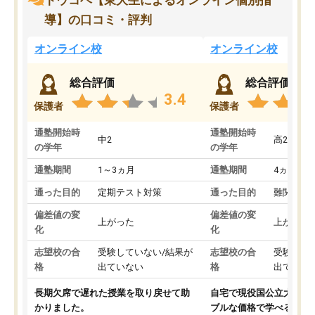
トウコベ【東大生によるオンライン個別指
導】の口コミ・評判
オンライン校
オンライン校
総合評価
総合評価
3.4
保護者
保護者
通塾開始時
通塾開始時
中2
高2
の学年
の学年
通塾期間
1～3ヵ月
通塾期間
4ヵ月～1
通った目的
定期テスト対策
通った目的
難関私立
偏差値の変
偏差値の変
上がった
上がった
化
化
志望校の合
受験していない/結果が
志望校の合
受験して
格
出ていない
格
出ていな
長期欠席で遅れた授業を取り戻せて助
自宅で現役国公立大学生
かりました。
ブルな価格で学べる