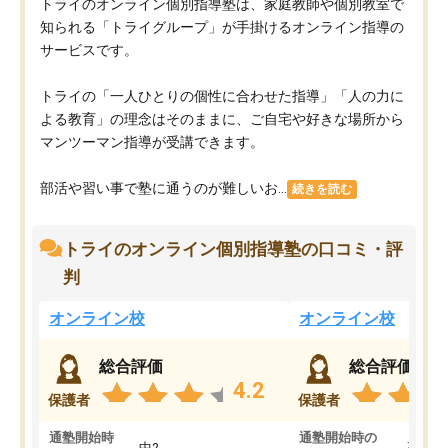
トライのオンライン個別指導塾は、家庭教師や個別教室で
知られる「トライグループ」が手掛けるオンライン指導の
サービスです。
トライの「一人ひとりの個性に合わせた指導」「人の力に
よる教育」の理念はそのままに、ご自宅や好きな場所から
マンツーマン指導が受講できます。
部活や習い事で塾に通うのが難しいお...
続きを読む
トライのオンライン個別指導塾の口コミ・評
判
オンライン校
オンライン校
総合評価
総合評価
4.2
保護者
保護者
通塾開始時
通塾開始時の
中2
高3