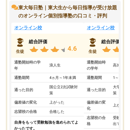
東大毎日塾｜東大生から毎日指導が受け放題
のオンライン個別指導塾の口コミ・評判
オンライン校
オンライン校
総合評価
総合評価
4.6
生徒
生徒
通塾開始時の学
通塾開始時
浪人生
高3
年
の学年
通塾期間
4ヵ月～1年未満
通塾期間
1～3ヵ月
国公立2次試験対
大学入学
通った目的
通った目的
策
策
偏差値の変化
上がった
偏差値の変
上がった
化
志望校の合格
合格した
志望校の合
受験して
自身をもって受験勉強を進められてよ
格
出ていな
かったです。