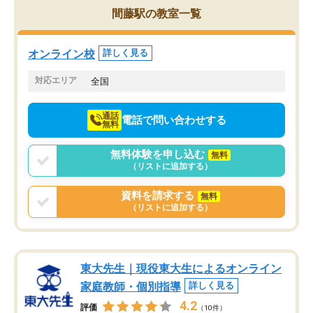
を的確に指導いただき、子どももびっ
思い切って入塾してよか
間藤駅の教室一覧
くりするほど楽しんでやる気を持って
塾を受けています。狙い通り、少しず
つ成績も上がり、苦手意識も無くなっ
オンライン校
詳しく見る
てきたので、さらに苦手な数学も追加
でお願いしました。来年の高校受験に
対応エリア
全国
向けて頑張っています。
通話
電話で問い合わせする
無料
無料体験を申し込む
無料
（リストに追加する）
資料を請求する
無料
（リストに追加する）
東大先生｜現役東大生によるオンライン
家庭教師・個別指導
詳しく見る
4.2
評価
（10件）