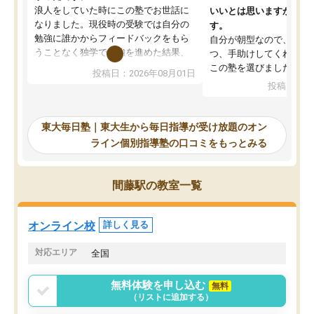
浪人をしていた時にこの塾でお世話に
いいとは思いますが、料
なりました。現役時の受験では自分の
す。
勉強に誰かからフィードバックをもら
自分が朝型なので、自習
うことなく独学で勉強を進めた結果、
つ、手助けしてくれる設
入試本番に地歴の学習が間に合わず不
この塾を選びました。
投稿日：2026年08月01日
合格となってしまいました。その経験
投稿日：20
を踏まえ、浪人が決まった際に勉強計
画を考えてもらえる塾を探した結果、
東大毎日塾にたどり着きました。学習
東大毎日塾｜東大生から毎日指導が受け放題のオン
の長期計画や日々の勉強のやり方につ
ライン個別指導塾の口コミをもっとみる
いて客観的なアドバイスをいただけた
ので、自信をもって受験勉強を進める
ことができました。自分のように勉強
間藤駅の教室一覧
のやり方や進捗管理で苦労している方
には特におすすめしたい塾です。
オンライン校
詳しく見る
対応エリア
全国
無料体験を申し込む
無料
（リストに追加する）