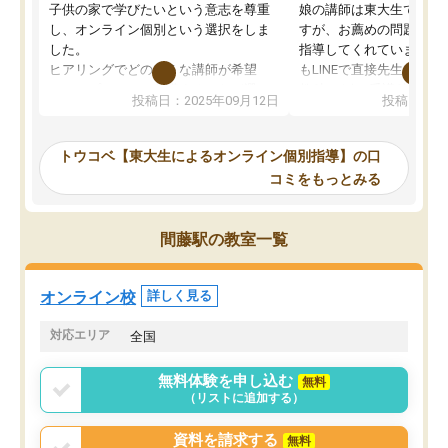
子供の家で学びたいという意志を尊重
娘の講師は東大生では無
し、オンライン個別という選択をしま
すが、お薦めの問題集や
した。
指導してくれています。2
ヒアリングでどのような講師が希望
もLINEで直接先生に質問
か、オプションは付帯するかなど選ぶ
教科でも)。受講科目や
投稿日：2025年09月12日
投稿日：20
事が出来ました。
めれるので、個人に合っ
講師とのマッチング後講師との初回ミ
ると思います。カリキュ
ーティングを行い、その講師で良いか
いなのがあり(有料)、受
トウコベ【東大生によるオンライン個別指導】の口
他の講師を希望するか子供との相性も
ことをどんなスケジュー
コミをもっとみる
見てから講師を決定する事ができま
くか相談したのですが、
す。
ち期待したものではなく
うちの子は、初回面談の講師の方で決
内容でした。それでも明
間藤駅の教室一覧
定しました。
やる気も出ましたし、苦
くなってきたようなので
オンラインツールを使用した単語帳の
お願いして良かったと思
オンライン校
詳しく見る
共有があり宿題もそちらで出される形
も合わなければチェンジ
でした。
娘は3科目ともずっと同
対応エリア
全国
2ヶ月で担当講師の方がお辞めになると
言う事で講師変更の申し出があり、あ
無料体験を申し込む
無料
まりに短期での変更だった為、塾に通
（リストに追加する）
う事にして退会しました。遅れも取り
戻せ、授業内容や講師の方は良かった
資料を請求する
無料