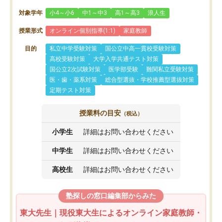
対象学年
小4～小6
中1～中3
高1～高3
浪人生
授業形式
オンライン個別指導(1:1)
家庭教師
目的
私立中学受験対策
国公立中高一貫校受験対策
高校受験対策
大学入学共通テスト対策
国公立2次試験対策
医学部受験
難関私立受験対策
医・歯・薬系対策
総合型選抜・学校推薦型選抜対策
定期テスト対策
授業料の目安
（税込）
小学生
詳細はお問い合わせください
中学生
詳細はお問い合わせください
高校生
詳細はお問い合わせください
塾探しの窓口編集部からみた
東大先生｜現役東大生によるオンライン家庭教師・