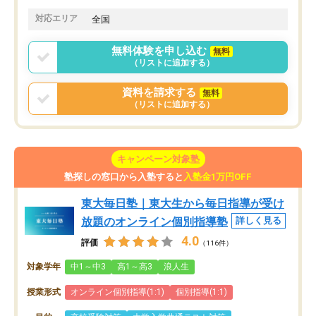
対応エリア
全国
無料体験を申し込む
無料
（リストに追加する）
資料を請求する
無料
（リストに追加する）
キャンペーン対象塾
塾探しの窓口から入塾すると
入塾金1万円OFF
東大毎日塾｜東大生から毎日指導が受け
放題のオンライン個別指導塾
詳しく見る
4.0
評価
（116件）
対象学年
中1～中3
高1～高3
浪人生
授業形式
オンライン個別指導(1:1)
個別指導(1:1)