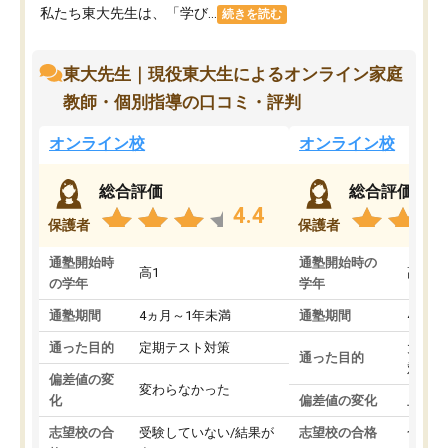
私たち東大先生は、「学び...
続きを読む
東大先生｜現役東大生によるオンライン家庭
教師・個別指導の口コミ・評判
オンライン校
オンライン校
総合評価
総合評価
4.4
保護者
保護者
通塾開始時
通塾開始時の
高1
高3
の学年
学年
通塾期間
4ヵ月～1年未満
通塾期間
4ヵ月
通った目的
定期テスト対策
大学入
通った目的
対策
偏差値の変
変わらなかった
化
偏差値の変化
上がっ
志望校の合
受験していない/結果が
志望校の合格
合格し