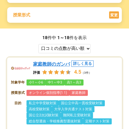
授業形式
変更
18
件中
1～18
件を表示
家庭教師のガンバ
詳しく見る
4.5
評価
（3件）
対象学年
小1～小6
中1～中3
高1～高3
授業形式
オンライン個別指導(1:1)
家庭教師
目的
私立中学受験対策
国公立中高一貫校受験対策
高校受験対策
大学入学共通テスト対策
国公立2次試験対策
難関私立受験対策
総合型選抜・学校推薦型選抜対策
定期テスト対策