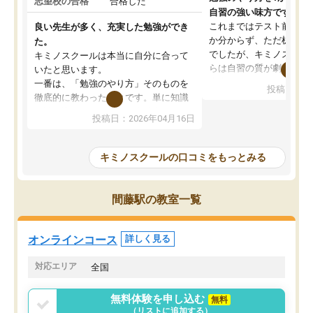
志望校の合格
合格した
自習の強い味方です。
これまではテスト前に何
良い先生が多く、充実した勉強ができ
か分からず、ただ机に座
た。
でしたが、キミノスクー
キミノスクールは本当に自分に合って
らは自習の質が劇的に変
いたと思います。
先生が毎日何をすべきか
一番は、「勉強のやり方」そのものを
投稿日：20
を明確にしてくれるので
徹底的に教わったことです。単に知識
ずに学習に取り組めるよ
を詰め込むのではなく、自学自習の習
投稿日：2026年04月16日
が一番の収穫です。
慣が身につくよう並走してくれるの
授業で教えてもらうとい
で、通塾日以外も机に向かうのが苦で
の仕方をコーチングして
はなくなりました。
キミノスクールの口コミをもっとみる
ルなので、家での学習習
身につきました。結果と
講師の方との距離も近く、親身なコー
た英語の偏差値が10以上
チングのおかげで、停滞期もモチベー
間藤駅の教室一覧
していた公立高校に無事
ションを維持できました。「やらされ
た。自分から学ぶ姿勢を
る勉強」から「目標のための勉強」へ
たい家庭には本当におす
意識が変わったことが、目標校への合
オンラインコース
詳しく見る
思います。
格に繋がったと思います。
対応エリア
全国
無料体験を申し込む
無料
（リストに追加する）