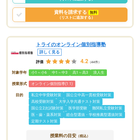
資料を請求する
無料
（リストに追加する）
トライのオンライン個別指導塾
詳しく見る
4.2
評価
（44件）
対象学年
小1～小6
中1～中3
高1～高3
浪人生
授業形式
オンライン個別指導(1:1)
目的
私立中学受験対策
国公立中高一貫校受験対策
高校受験対策
大学入学共通テスト対策
国公立2次試験対策
医学部受験
難関私立受験対策
医・歯・薬系対策
総合型選抜・学校推薦型選抜対策
定期テスト対策
授業料の目安
（税込）