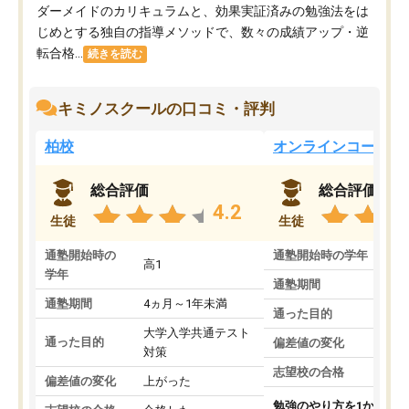
ダーメイドのカリキュラムと、効果実証済みの勉強法をは
じめとする独自の指導メソッドで、数々の成績アップ・逆
転合格...
続きを読む
キミノスクールの口コミ・評判
柏校
オンラインコース
総合評価
総合評価
4.2
生徒
生徒
通塾開始時の
通塾開始時の学年
中
高1
学年
通塾期間
通塾期間
4ヵ月～1年未満
通った目的
大学入学共通テスト
通った目的
偏差値の変化
対策
志望校の合格
偏差値の変化
上がった
勉強のやり方を1から教