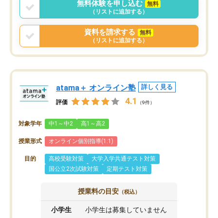
無料体験を申し込む
無料
（リストに追加する）
資料を請求する
無料
（リストに追加する）
atama＋ オンライン塾
詳しく見る
4.1
評価
（9件）
対象学年
中1～中2
高1～高2
授業形式
オンライン個別指導(1:1)
目的
高校受験対策
大学入学共通テスト対策
国公立2次試験対策
定期テスト対策
授業料の目安
（税込）
小学生
小学生は募集していません