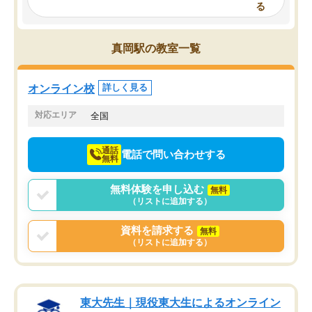
とで、勉強のコツみたいなものをつか
頂いて、とてもわかりや
る
み、徐々に成績が上がったらいいなと
していました。一生を左
思っていました。何が今足りないのか
スト、多少お金がかかっ
を的確に指導いただき、子どももびっ
思い切って入塾してよか
真岡駅の教室一覧
くりするほど楽しんでやる気を持って
塾を受けています。狙い通り、少しず
つ成績も上がり、苦手意識も無くなっ
オンライン校
詳しく見る
てきたので、さらに苦手な数学も追加
でお願いしました。来年の高校受験に
対応エリア
全国
向けて頑張っています。
通話
電話で問い合わせする
無料
無料体験を申し込む
無料
（リストに追加する）
資料を請求する
無料
（リストに追加する）
東大先生｜現役東大生によるオンライン