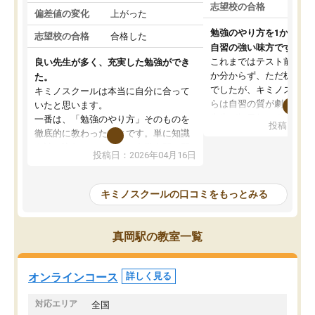
志望校の合格
偏差値の変化
上がった
勉強のやり方を1から教
志望校の合格
合格した
自習の強い味方です。
これまではテスト前に何
良い先生が多く、充実した勉強ができ
か分からず、ただ机に座
た。
でしたが、キミノスクー
キミノスクールは本当に自分に合って
らは自習の質が劇的に変
いたと思います。
先生が毎日何をすべきか
一番は、「勉強のやり方」そのものを
投稿日：20
を明確にしてくれるので
徹底的に教わったことです。単に知識
ずに学習に取り組めるよ
を詰め込むのではなく、自学自習の習
投稿日：2026年04月16日
が一番の収穫です。
慣が身につくよう並走してくれるの
授業で教えてもらうとい
で、通塾日以外も机に向かうのが苦で
の仕方をコーチングして
はなくなりました。
キミノスクールの口コミをもっとみる
ルなので、家での学習習
身につきました。結果と
講師の方との距離も近く、親身なコー
た英語の偏差値が10以上
チングのおかげで、停滞期もモチベー
真岡駅の教室一覧
していた公立高校に無事
ションを維持できました。「やらされ
た。自分から学ぶ姿勢を
る勉強」から「目標のための勉強」へ
たい家庭には本当におす
意識が変わったことが、目標校への合
オンラインコース
詳しく見る
思います。
格に繋がったと思います。
対応エリア
全国