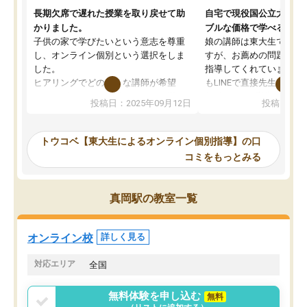
長期欠席で遅れた授業を取り戻せて助
自宅で現役国公立大学生
かりました。
ブルな価格で学べる
子供の家で学びたいという意志を尊重
娘の講師は東大生では無
し、オンライン個別という選択をしま
すが、お薦めの問題集や
した。
指導してくれています。2
ヒアリングでどのような講師が希望
もLINEで直接先生に質問
か、オプションは付帯するかなど選ぶ
教科でも)。受講科目や
投稿日：2025年09月12日
投稿日：20
事が出来ました。
めれるので、個人に合っ
講師とのマッチング後講師との初回ミ
ると思います。カリキュ
ーティングを行い、その講師で良いか
いなのがあり(有料)、受
トウコベ【東大生によるオンライン個別指導】の口
他の講師を希望するか子供との相性も
ことをどんなスケジュー
コミをもっとみる
見てから講師を決定する事ができま
くか相談したのですが、
す。
ち期待したものではなく
うちの子は、初回面談の講師の方で決
内容でした。それでも明
真岡駅の教室一覧
定しました。
やる気も出ましたし、苦
くなってきたようなので
オンラインツールを使用した単語帳の
お願いして良かったと思
オンライン校
詳しく見る
共有があり宿題もそちらで出される形
も合わなければチェンジ
でした。
娘は3科目ともずっと同
対応エリア
全国
2ヶ月で担当講師の方がお辞めになると
言う事で講師変更の申し出があり、あ
無料体験を申し込む
無料
まりに短期での変更だった為、塾に通