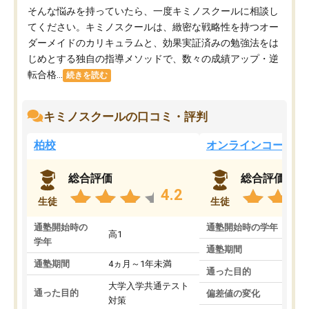
そんな悩みを持っていたら、一度キミノスクールに相談し
てください。キミノスクールは、緻密な戦略性を持つオー
ダーメイドのカリキュラムと、効果実証済みの勉強法をは
じめとする独自の指導メソッドで、数々の成績アップ・逆
転合格...
続きを読む
キミノスクールの口コミ・評判
柏校
オンラインコース
総合評価
総合評価
4.2
生徒
生徒
通塾開始時の
通塾開始時の学年
中
高1
学年
通塾期間
通塾期間
4ヵ月～1年未満
通った目的
大学入学共通テスト
通った目的
偏差値の変化
対策