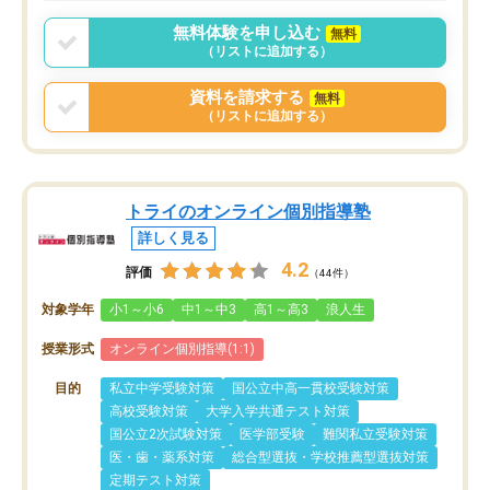
無料体験を申し込む
無料
（リストに追加する）
資料を請求する
無料
（リストに追加する）
トライのオンライン個別指導塾
詳しく見る
4.2
評価
（44件）
対象学年
小1～小6
中1～中3
高1～高3
浪人生
授業形式
オンライン個別指導(1:1)
目的
私立中学受験対策
国公立中高一貫校受験対策
高校受験対策
大学入学共通テスト対策
国公立2次試験対策
医学部受験
難関私立受験対策
医・歯・薬系対策
総合型選抜・学校推薦型選抜対策
定期テスト対策