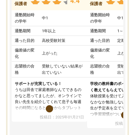
4.4
保護者
保護者
通塾開始時
通塾開始時
中1
中1
の学年
の学年
通塾期間
1年以上
通塾期間
1～3ヵ月
通った目的
高校受験対策
通った目的
定期テス
偏差値の変
偏差値の変
上がった
上がった
化
化
志望校の合
受験していない/結果が
志望校の合
受験して
格
出ていない
格
出ていな
サポートが充実している！
学校の教科書のポイント
うちは田舎で家庭教師なんてできるの
く教えてもらえている
かなと思ってましたが、オンラインで
体験授業を受けて入塾し
良い先生を紹介してくれて息子も毎週
なかなか勉強しない息子
その時間になると自分からタブレット
生が予定表を立ててくれ
を開いてzoomを繋げるようになりまし
つ学習習慣がついてきま
投稿日：2025年01月21日
た！5科目なんでもOKなのもとても気
オンラインで週に一度の
投稿日：20
に入っています
指導が無い日も予定表に
成績もだいぶ下の方でしたが、通い始
したり、LINEでわから