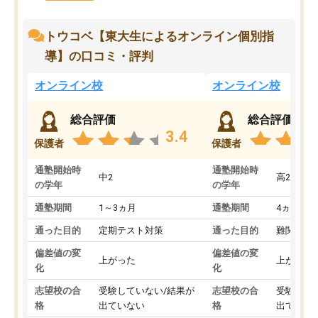
トウコベ【東大生によるオンライン個別指
導】の口コミ・評判
オンライン校
オンライン校
総合評価
総合評価
3.4
保護者
保護者
通塾開始時
通塾開始時
中2
高2
の学年
の学年
通塾期間
1～3ヵ月
通塾期間
4ヵ月～1
通った目的
定期テスト対策
通った目的
難関私立
偏差値の変
偏差値の変
上がった
上がった
化
化
志望校の合
受験していない/結果が
志望校の合
受験して
格
出ていない
格
出ていな