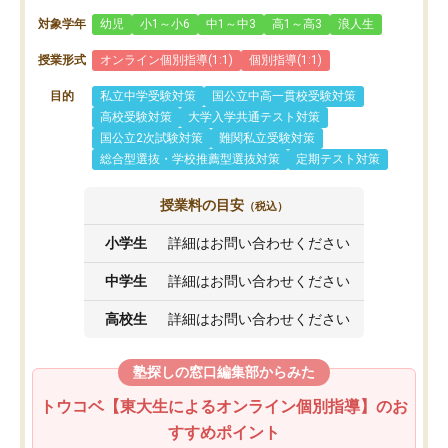
対象学年
幼児
小1～小6
中1～中3
高1～高3
浪人生
授業形式
オンライン個別指導(1:1)
個別指導(1:1)
目的
私立中学受験対策
国公立中高一貫校受験対策
高校受験対策
大学入学共通テスト対策
国公立2次試験対策
難関私立受験対策
総合型選抜・学校推薦型選抜対策
定期テスト対策
授業料の目安
（税込）
小学生
詳細はお問い合わせください
中学生
詳細はお問い合わせください
高校生
詳細はお問い合わせください
塾探しの窓口編集部からみた
トウコベ【東大生によるオンライン個別指導】のお
すすめポイント