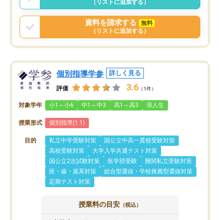
（リストに追加する）
資料を請求する
無料
（リストに追加する）
個別指導学参
詳しく見る
3.6
評価
（1件）
対象学年
小1～小6
中1～中3
高1～高3
浪人生
授業形式
個別指導(1:1)
目的
私立中学受験対策
国公立中高一貫校受験対策
高校受験対策
大学入学共通テスト対策
国公立2次試験対策
医学部受験
難関私立受験対策
医・歯・薬系対策
総合型選抜・学校推薦型選抜対策
定期テスト対策
授業料の目安
（税込）