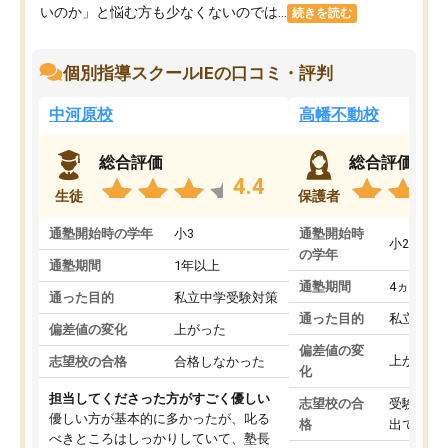
いのか」と悩む方も少なくないのでは...
続きを読む
個別指導スクールIEの口コミ・評判
中河原校
高幡不動校
総合評価
総合評価
4.4
生徒
保護者
通塾開始時の学年
小3
通塾開始時
小2
の学年
通塾期間
1年以上
通塾期間
4ヵ月～1
通った目的
私立中学受験対策
通った目的
私立中学
偏差値の変化
上がった
偏差値の変
上がった
志望校の合格
合格しなかった
化
担当してくださった方がすごく優しい
志望校の合
受験して
優しい方が基本的に多かったが、叱る
格
出ていな
べきところはしっかりしていて、塾長