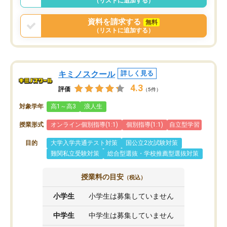
（リストに追加する）
う事にして退会しました。遅れも取り
戻せ、授業内容や講師の方は良かった
資料を請求する
無料
と思います。
（リストに追加する）
キミノスクール
詳しく見る
4.3
評価
（5件）
対象学年
高1～高3
浪人生
授業形式
オンライン個別指導(1:1)
個別指導(1:1)
自立型学習
目的
大学入学共通テスト対策
国公立2次試験対策
難関私立受験対策
総合型選抜・学校推薦型選抜対策
授業料の目安
（税込）
小学生
小学生は募集していません
中学生
中学生は募集していません