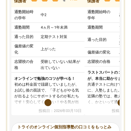
保護者
保護者
通塾開始時
通塾開始時の
中2
高3
の学年
学年
通塾期間
4ヵ月～1年未満
通塾期間
1～3
通った目的
定期テスト対策
大学入
通った目的
対策
偏差値の変
上がった
化
偏差値の変化
上がっ
志望校の合
受験していない/結果が
志望校の合格
合格し
格
出ていない
ラストスパートの１か月
オンラインで勉強のコツが学べる！
が、本当に助かりました
初めは料金面で躊躇していましたが、
共通テストに向けての追
お試し後の面談で、「子どもがやる気
に、入塾しました。田舎
が出るようにサポートするのが私たち
近隣の塾では、教えても
です！安心してください！やる気が出
く、かといって通うには
ないのは私たち講師の責任です」と言
が、トライならオンライ
投稿日：2026年03月13日
投稿日：20
ってくださり、確かに！と考えて、思
可能なので本当に助かり
い切って入塾しました。英語が苦手だ
テストの内容重視でした
ったんですが、学生の先生から学ぶこ
らないところをピンポイ
トライのオンライン個別指導塾の口コミをもっとみ