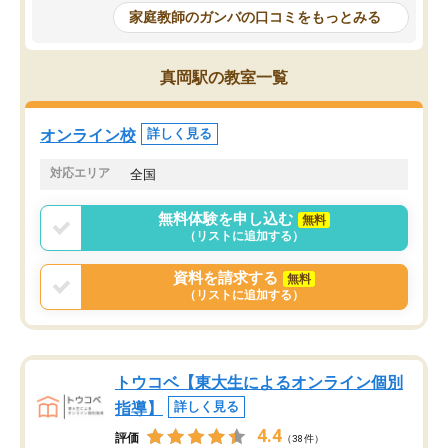
めて1年ほどだった今では平均点以上の
問できるのでとても助か
家庭教師のガンバの口コミをもっとみる
科目が増えてきました！あと1年受験ま
であるので無料の週末教室を使用しな
がら頑張って欲しいと思います！
真岡駅の教室一覧
オンライン校
詳しく見る
対応エリア
全国
無料体験を申し込む
無料
（リストに追加する）
資料を請求する
無料
（リストに追加する）
トウコベ【東大生によるオンライン個別
指導】
詳しく見る
4.4
評価
（38件）