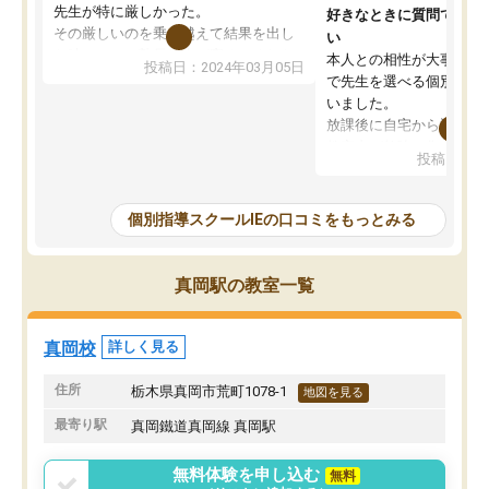
先生が特に厳しかった。
好きなときに質問できる
その厳しいのを乗り越えて結果を出し
い
た時ちゃんと塾長先生が褒めてくれた
本人との相性が大事だと
投稿日：2024年03月05日
ので、また褒められたいと思い更に頑
で先生を選べる個別指導
張る糧になった。
いました。
その塾長先生が変わってからIEは辞め
放課後に自宅から通える
てしまい、他の塾に通ったが、IEが1番
教室内が勉強に集中でき
投稿日：20
学力向上に繋がって、結果が出ていた
整頓されていたことが入
と感じる。
なりました。肝心な授業
IEに通っていたおかげで学校のテスト
は、小学生に理解できる
個別指導スクールIEの口コミをもっとみる
はほとんど100点以外は取らなかった
時事的な例えを交えて説
が、カリキュラムも指導内容もしっか
ものだったから、受講後
りしていたのにも関わらず私立中学受
いと言ってました。
真岡駅の教室一覧
験では結果を残せず非常に申し訳なか
しかしながら転勤の関係
った。
ことで、今はやめてしま
れでもスクールIEは、勉
真岡校
詳しく見る
でいる保護者のかたには
オススメしたいです。
住所
栃木県真岡市荒町1078-1
地図を見る
最寄り駅
真岡鐵道真岡線 真岡駅
無料体験を申し込む
無料