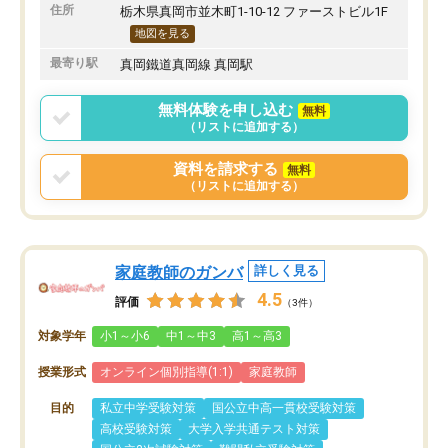
住所
栃木県真岡市並木町1-10-12 ファーストビル1F
地図を見る
最寄り駅
真岡鐵道真岡線 真岡駅
無料体験を申し込む
無料
（リストに追加する）
資料を請求する
無料
（リストに追加する）
家庭教師のガンバ
詳しく見る
4.5
評価
（3件）
対象学年
小1～小6
中1～中3
高1～高3
授業形式
オンライン個別指導(1:1)
家庭教師
目的
私立中学受験対策
国公立中高一貫校受験対策
高校受験対策
大学入学共通テスト対策