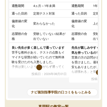
通塾期間
4ヵ月～1年未満
通塾期間
1年以上
通った目的
定期テスト対策
通った目的
定期テス
偏差値の変
偏差値の変
変わらなかった
上がった
化
化
志望校の合
受験していない/結果が
志望校の合
受験して
格
出ていない
格
出ていな
良い先生が多く楽しんで通っています
先生が親しみやすく勉強
苦手な教科があり、テストの点数もイ
気を持っているので安心
マイチな状態が続いていたので無料体
営業の方の訪問がきっか
験を受けたのち入塾しました。
を受けました。最初は続
子供は楽しいようで嫌がらず通ってく
安もありましたが、子ど
れています。
ら頑張れる」と気に入り
投稿日：2026年08月01日
先生は良い方が多く、いつも笑顔で対
以上お世話になっていま
投稿日：20
応して頂けるので安心してお任せする
ても分かりやすく、学校
ことができます。
き方や、子どもに合った
教室は少し狭い印象なので夜の時間帯
方を丁寧に教えてくださ
ナビ個別指導学院の口コミをもっとみる
など生徒さんが多い時間帯は手狭では
が深まっていると感じま
ないかな？と感じます。
熱心で、一人ひとりの苦
また駅前にあるのでアクセスは良いで
握し、復習や講習を通し
真岡駅の教室一覧