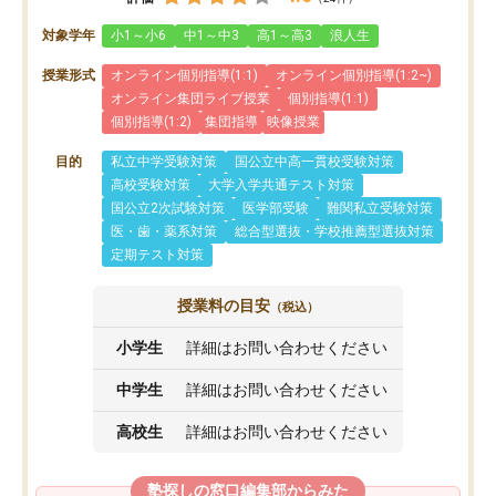
対象学年
小1～小6
中1～中3
高1～高3
浪人生
授業形式
オンライン個別指導(1:1)
オンライン個別指導(1:2~)
オンライン集団ライブ授業
個別指導(1:1)
個別指導(1:2)
集団指導
映像授業
目的
私立中学受験対策
国公立中高一貫校受験対策
高校受験対策
大学入学共通テスト対策
国公立2次試験対策
医学部受験
難関私立受験対策
医・歯・薬系対策
総合型選抜・学校推薦型選抜対策
定期テスト対策
授業料の目安
（税込）
小学生
詳細はお問い合わせください
中学生
詳細はお問い合わせください
高校生
詳細はお問い合わせください
塾探しの窓口編集部からみた