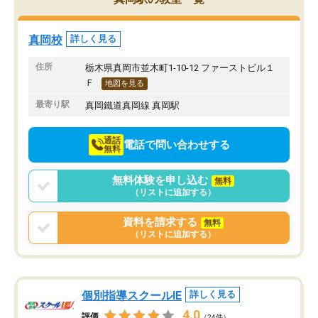
すが駐車場がないのでお迎えの際に近
ポートしてくださいます
隣のコインパーキングを利用または路
前より勉強に前向きに取
上駐車をするしかない点が少し不便で
になり、安心して通わせ
真岡校
詳しく見る
す。
感じています。これから
りたいと思える塾です。
住所
栃木県真岡市並木町1-10-12 ファーストビル１
Ｆ
地図を見る
最寄り駅
真岡鐵道真岡線 真岡駅
通話
電話で問い合わせする
無料
無料体験を申し込む
無料
（リストに追加する）
資料を請求する
無料
（リストに追加する）
個別指導スクールIE
詳しく見る
4.0
評価
（24件）