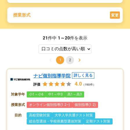
授業形式
変更
21
件中
1～20
件を表示
1
2
ナビ個別指導学院
詳しく見る
4.0
評価
（190件）
対象学年
小1～小6
中1～中3
高1～高3
授業形式
オンライン個別指導(1:2~)
個別指導(1:2)
目的
高校受験対策
大学入学共通テスト対策
総合型選抜・学校推薦型選抜対策
定期テスト対策