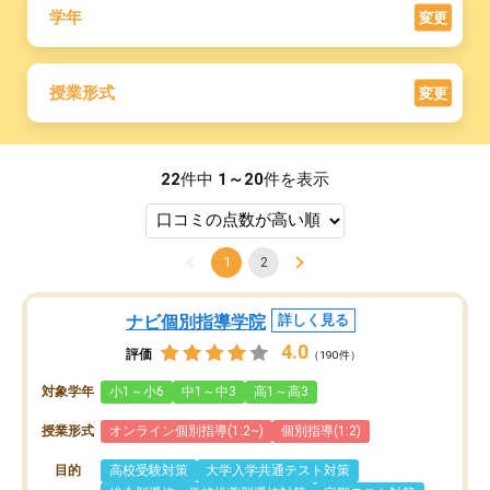
学年
変更
授業形式
変更
22
件中
1～20
件を表示
1
2
ナビ個別指導学院
詳しく見る
4.0
評価
（190件）
対象学年
小1～小6
中1～中3
高1～高3
授業形式
オンライン個別指導(1:2~)
個別指導(1:2)
目的
高校受験対策
大学入学共通テスト対策