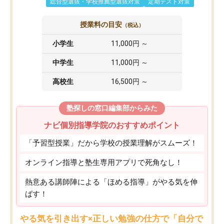
総合型選抜・学校推薦型選抜対策
定期テスト対策
授業料の目安
（税込）
小学生
11,000円 ～
中学生
11,000円 ～
高校生
16,500円 ～
塾探しの窓口編集部からみた
ナビ個別指導学院のおすすめポイント
「予習型授業」だから学校の授業理解がスムーズ！
オンライン指導と塾生専用アプリで死角なし！
熱意ある講師陣による「ほめる指導」がやる気を伸
ばす！
やる気を引き出す×正しい勉強の仕方で「自分で