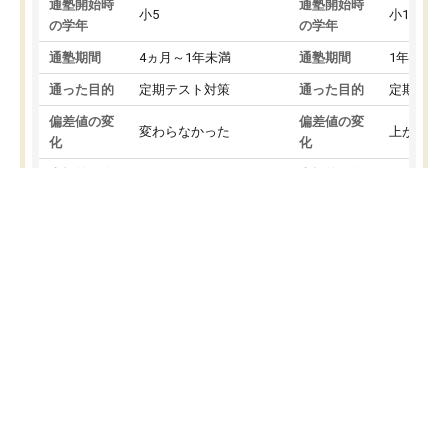
通塾開始時
通塾開始時
小5
小1
の学年
の学年
通塾期間
4ヵ月～1年未満
通塾期間
1年以上
通った目的
定期テスト対策
通った目的
定期テス
偏差値の変
偏差値の変
変わらなかった
上がった
化
化
志望校の合
受験していない/結果が
志望校の合
受験して
格
出ていない
格
出ていな
良い先生が多く楽しんで通っています
先生が親しみやすく勉強
苦手な教科があり、テストの点数もイ
気を持っているので安心
マイチな状態が続いていたので無料体
営業の方の訪問がきっか
験を受けたのち入塾しました。
を受けました。最初は続
子供は楽しいようで嫌がらず通ってく
安もありましたが、子ど
れています。
ら頑張れる」と気に入り
投稿日：2026年08月01日
先生は良い方が多く、いつも笑顔で対
以上お世話になっていま
投稿日：20
応して頂けるので安心してお任せする
ても分かりやすく、学校
ことができます。
き方や、子どもに合った
教室は少し狭い印象なので夜の時間帯
方を丁寧に教えてくださ
ナビ個別指導学院の口コミをもっとみる
など生徒さんが多い時間帯は手狭では
が深まっていると感じま