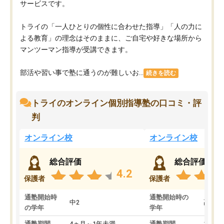
サービスです。
トライの「一人ひとりの個性に合わせた指導」「人の力に
よる教育」の理念はそのままに、ご自宅や好きな場所から
マンツーマン指導が受講できます。
部活や習い事で塾に通うのが難しいお...
続きを読む
トライのオンライン個別指導塾の口コミ・評
判
オンライン校
オンライン校
総合評価
総合評価
4.2
保護者
保護者
通塾開始時
通塾開始時の
中2
高3
の学年
学年
通塾期間
4ヵ月～1年未満
通塾期間
1～3