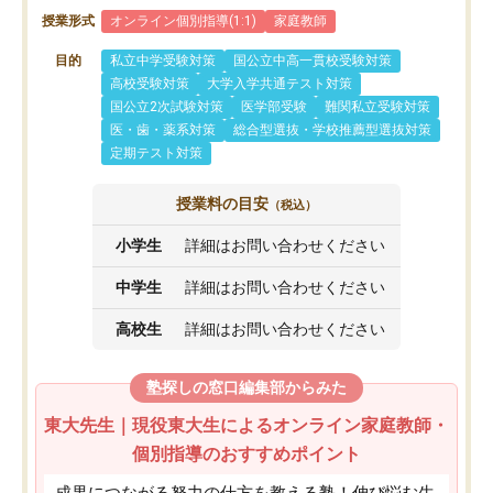
授業形式
オンライン個別指導(1:1)
家庭教師
目的
私立中学受験対策
国公立中高一貫校受験対策
高校受験対策
大学入学共通テスト対策
国公立2次試験対策
医学部受験
難関私立受験対策
医・歯・薬系対策
総合型選抜・学校推薦型選抜対策
定期テスト対策
授業料の目安
（税込）
小学生
詳細はお問い合わせください
中学生
詳細はお問い合わせください
高校生
詳細はお問い合わせください
塾探しの窓口編集部からみた
東大先生｜現役東大生によるオンライン家庭教師・
個別指導のおすすめポイント
成果につながる努力の仕方を教える塾！伸び悩む生