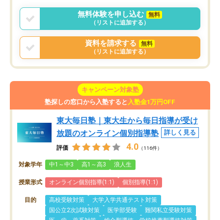
無料体験を申し込む
無料
（リストに追加する）
資料を請求する
無料
（リストに追加する）
キャンペーン対象塾
塾探しの窓口から入塾すると
入塾金1万円OFF
東大毎日塾｜東大生から毎日指導が受け
放題のオンライン個別指導塾
詳しく見る
4.0
評価
（116件）
対象学年
中1～中3
高1～高3
浪人生
授業形式
オンライン個別指導(1:1)
個別指導(1:1)
目的
高校受験対策
大学入学共通テスト対策
国公立2次試験対策
医学部受験
難関私立受験対策