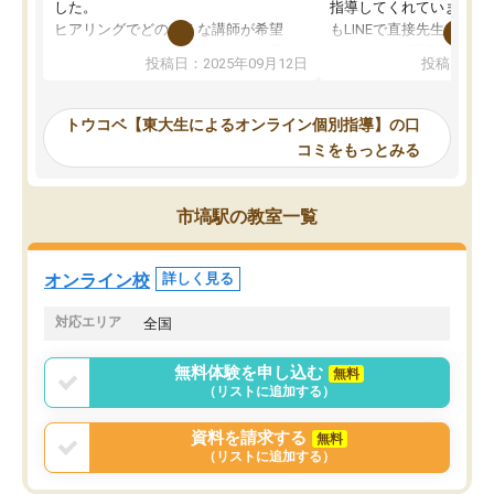
した。
指導してくれています。2
ヒアリングでどのような講師が希望
もLINEで直接先生に質問
か、オプションは付帯するかなど選ぶ
教科でも)。受講科目や
投稿日：2025年09月12日
投稿日：20
事が出来ました。
めれるので、個人に合っ
講師とのマッチング後講師との初回ミ
ると思います。カリキュ
ーティングを行い、その講師で良いか
いなのがあり(有料)、受
トウコベ【東大生によるオンライン個別指導】の口
他の講師を希望するか子供との相性も
ことをどんなスケジュー
コミをもっとみる
見てから講師を決定する事ができま
くか相談したのですが、
す。
ち期待したものではなく
うちの子は、初回面談の講師の方で決
内容でした。それでも明
市塙駅の教室一覧
定しました。
やる気も出ましたし、苦
くなってきたようなので
オンラインツールを使用した単語帳の
お願いして良かったと思
オンライン校
詳しく見る
共有があり宿題もそちらで出される形
も合わなければチェンジ
でした。
娘は3科目ともずっと同
対応エリア
全国
2ヶ月で担当講師の方がお辞めになると
言う事で講師変更の申し出があり、あ
無料体験を申し込む
無料
まりに短期での変更だった為、塾に通
（リストに追加する）
う事にして退会しました。遅れも取り
戻せ、授業内容や講師の方は良かった
資料を請求する
無料
と思います。
（リストに追加する）