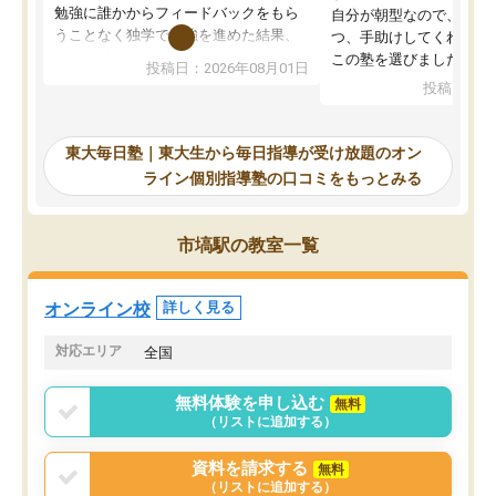
勉強に誰かからフィードバックをもら
自分が朝型なので、自習
うことなく独学で勉強を進めた結果、
つ、手助けしてくれる設
入試本番に地歴の学習が間に合わず不
この塾を選びました。
投稿日：2026年08月01日
合格となってしまいました。その経験
投稿日：20
を踏まえ、浪人が決まった際に勉強計
画を考えてもらえる塾を探した結果、
東大毎日塾にたどり着きました。学習
東大毎日塾｜東大生から毎日指導が受け放題のオン
の長期計画や日々の勉強のやり方につ
ライン個別指導塾の口コミをもっとみる
いて客観的なアドバイスをいただけた
ので、自信をもって受験勉強を進める
ことができました。自分のように勉強
市塙駅の教室一覧
のやり方や進捗管理で苦労している方
には特におすすめしたい塾です。
オンライン校
詳しく見る
対応エリア
全国
無料体験を申し込む
無料
（リストに追加する）
資料を請求する
無料
（リストに追加する）