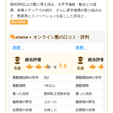
国4,000以上の塾に導入済み。大手予備校・駿台との提
携、各種メディアでの紹介、さらに産学連携の取り組みな
ど、塾業界にイノベーションを起こした存在と...
続きを読む
atama＋ オンライン塾の口コミ・評判
本校
本校
総合評価
総合評価
3.6
生徒
生徒
通塾開始時の学年
高2
通塾開始時の学年
中
通塾期間
1年以上
通塾期間
通った目的
難関私立受験対策
通った目的
偏差値の変化
上がった
偏差値の変化
志望校の合格
合格した
志望校の合格