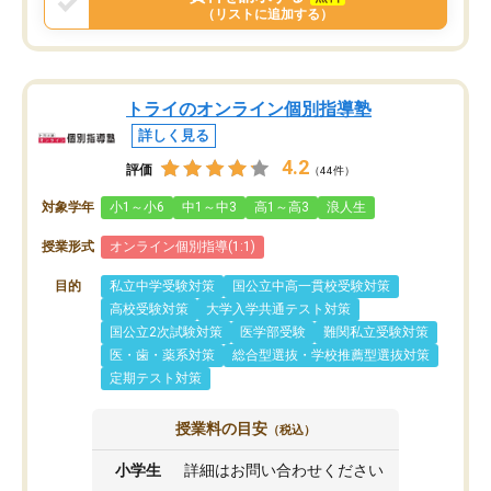
（リストに追加する）
トライのオンライン個別指導塾
詳しく見る
4.2
評価
（44件）
対象学年
小1～小6
中1～中3
高1～高3
浪人生
授業形式
オンライン個別指導(1:1)
目的
私立中学受験対策
国公立中高一貫校受験対策
高校受験対策
大学入学共通テスト対策
国公立2次試験対策
医学部受験
難関私立受験対策
医・歯・薬系対策
総合型選抜・学校推薦型選抜対策
定期テスト対策
授業料の目安
（税込）
小学生
詳細はお問い合わせください