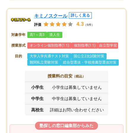
キミノスクール
詳しく見る
4.3
評価
（5件）
対象学年
高1～高3
浪人生
授業形式
オンライン個別指導(1:1)
個別指導(1:1)
自立型学習
目的
大学入学共通テスト対策
国公立2次試験対策
難関私立受験対策
総合型選抜・学校推薦型選抜対策
授業料の目安
（税込）
小学生
小学生は募集していません
中学生
中学生は募集していません
高校生
詳細はお問い合わせください
塾探しの窓口編集部からみた