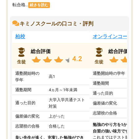
転合格...
続きを読む
キミノスクールの口コミ・評判
柏校
オンラインコース
総合評価
総合評価
4.2
生徒
生徒
通塾開始時の
通塾開始時の学年
中
高1
学年
通塾期間
通塾期間
4ヵ月～1年未満
通った目的
大学入学共通テスト
通った目的
偏差値の変化
対策
志望校の合格
偏差値の変化
上がった
勉強のやり方を1から教
志望校の合格
合格した
自習の強い味方です。
これまではテスト前に何
良い先生が多く、充実した勉強ができ