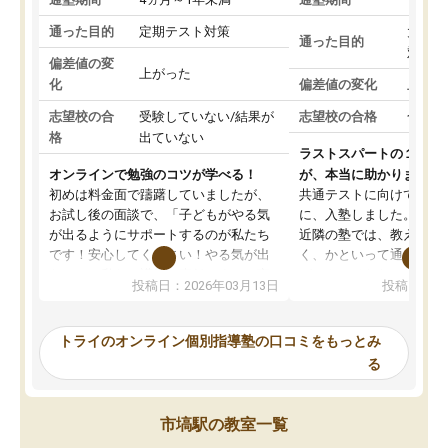
通った目的
定期テスト対策
大学入
通った目的
対策
偏差値の変
上がった
化
偏差値の変化
上がっ
志望校の合
受験していない/結果が
志望校の合格
合格し
格
出ていない
ラストスパートの１か月
オンラインで勉強のコツが学べる！
が、本当に助かりました
初めは料金面で躊躇していましたが、
共通テストに向けての追
お試し後の面談で、「子どもがやる気
に、入塾しました。田舎
が出るようにサポートするのが私たち
近隣の塾では、教えても
です！安心してください！やる気が出
く、かといって通うには
ないのは私たち講師の責任です」と言
が、トライならオンライ
投稿日：2026年03月13日
投稿日：20
ってくださり、確かに！と考えて、思
可能なので本当に助かり
い切って入塾しました。英語が苦手だ
テストの内容重視でした
ったんですが、学生の先生から学ぶこ
らないところをピンポイ
トライのオンライン個別指導塾の口コミをもっとみ
とで、勉強のコツみたいなものをつか
頂いて、とてもわかりや
る
み、徐々に成績が上がったらいいなと
していました。一生を左
思っていました。何が今足りないのか
スト、多少お金がかかっ
を的確に指導いただき、子どももびっ
思い切って入塾してよか
市塙駅の教室一覧
くりするほど楽しんでやる気を持って