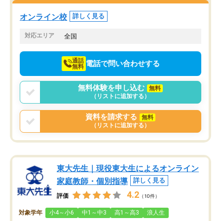
塾を受けています。狙い通り、少しず
つ成績も上がり、苦手意識も無くなっ
オンライン校
詳しく見る
てきたので、さらに苦手な数学も追加
でお願いしました。来年の高校受験に
対応エリア
全国
向けて頑張っています。
通話
電話で問い合わせする
無料
無料体験を申し込む
無料
（リストに追加する）
資料を請求する
無料
（リストに追加する）
東大先生｜現役東大生によるオンライン
家庭教師・個別指導
詳しく見る
4.2
評価
（10件）
対象学年
小4～小6
中1～中3
高1～高3
浪人生