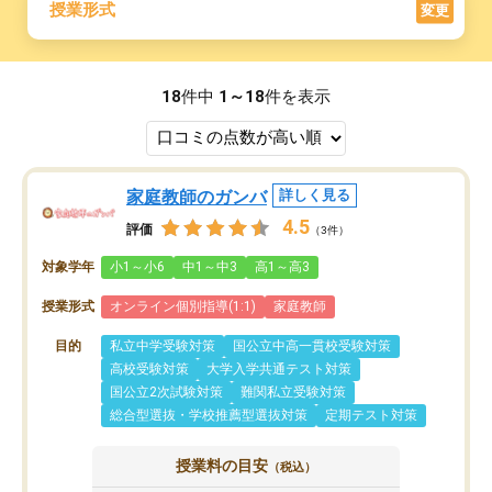
授業形式
変更
18
件中
1～18
件を表示
家庭教師のガンバ
詳しく見る
4.5
評価
（3件）
対象学年
小1～小6
中1～中3
高1～高3
授業形式
オンライン個別指導(1:1)
家庭教師
目的
私立中学受験対策
国公立中高一貫校受験対策
高校受験対策
大学入学共通テスト対策
国公立2次試験対策
難関私立受験対策
総合型選抜・学校推薦型選抜対策
定期テスト対策
授業料の目安
（税込）