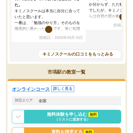
か分からず、ただ机に座
た。
でしたが、キミノスクー
キミノスクールは本当に自分に合って
らは自習の質が劇的に変
いたと思います。
先生が毎日何をすべきか
一番は、「勉強のやり方」そのものを
投稿日：20
を明確にしてくれるので
徹底的に教わったことです。単に知識
ずに学習に取り組めるよ
を詰め込むのではなく、自学自習の習
投稿日：2026年04月16日
が一番の収穫です。
慣が身につくよう並走してくれるの
授業で教えてもらうとい
で、通塾日以外も机に向かうのが苦で
の仕方をコーチングして
はなくなりました。
キミノスクールの口コミをもっとみる
ルなので、家での学習習
身につきました。結果と
講師の方との距離も近く、親身なコー
た英語の偏差値が10以上
チングのおかげで、停滞期もモチベー
市塙駅の教室一覧
していた公立高校に無事
ションを維持できました。「やらされ
た。自分から学ぶ姿勢を
る勉強」から「目標のための勉強」へ
たい家庭には本当におす
意識が変わったことが、目標校への合
オンラインコース
詳しく見る
思います。
格に繋がったと思います。
対応エリア
全国
無料体験を申し込む
無料
（リストに追加する）
資料を請求する
無料