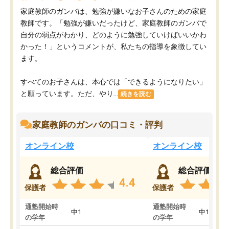
家庭教師のガンバは、勉強が嫌いなお子さんのための家庭
教師です。「勉強が嫌いだったけど、家庭教師のガンバで
自分の弱点がわかり、どのように勉強していけばいいかわ
かった！」というコメントが、私たちの指導を象徴してい
ます。
すべてのお子さんは、本心では「できるようになりたい」
と願っています。ただ、やり...
続きを読む
家庭教師のガンバの口コミ・評判
オンライン校
オンライン校
総合評価
総合評価
4.4
保護者
保護者
通塾開始時
通塾開始時
中1
中1
の学年
の学年