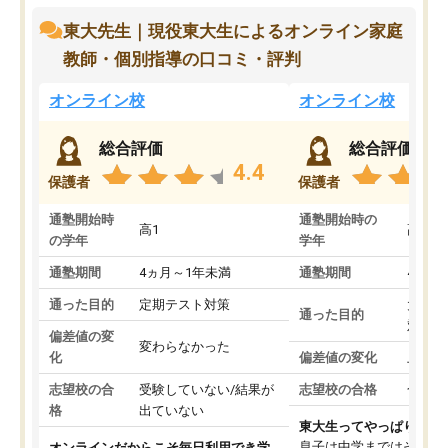
東大先生｜現役東大生によるオンライン家庭
教師・個別指導の口コミ・評判
オンライン校
オンライン校
総合評価
総合評価
4.4
保護者
保護者
通塾開始時
通塾開始時の
高1
高3
の学年
学年
通塾期間
4ヵ月～1年未満
通塾期間
4ヵ月
通った目的
定期テスト対策
大学入
通った目的
対策
偏差値の変
変わらなかった
化
偏差値の変化
上がっ
志望校の合
受験していない/結果が
志望校の合格
合格し
格
出ていない
東大生ってやっぱりすご
息子は中学まではそこそ
オンラインだからこそ毎日利用でき学