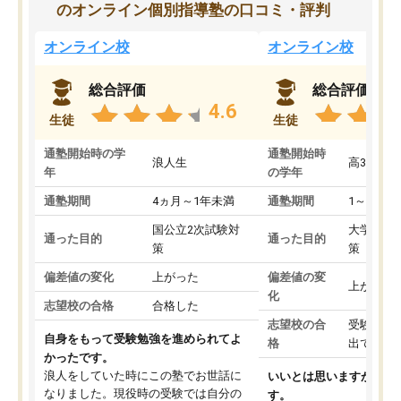
のオンライン個別指導塾の口コミ・評判
オンライン校
オンライン校
総合評価
総合評価
4.6
生徒
生徒
通塾開始時の学
通塾開始時
浪人生
高3
年
の学年
通塾期間
4ヵ月～1年未満
通塾期間
1～3ヵ月
国公立2次試験対
大学入学
通った目的
通った目的
策
策
偏差値の変化
上がった
偏差値の変
上がった
化
志望校の合格
合格した
志望校の合
受験して
自身をもって受験勉強を進められてよ
格
出ていな
かったです。
浪人をしていた時にこの塾でお世話に
いいとは思いますが、料
なりました。現役時の受験では自分の
す。