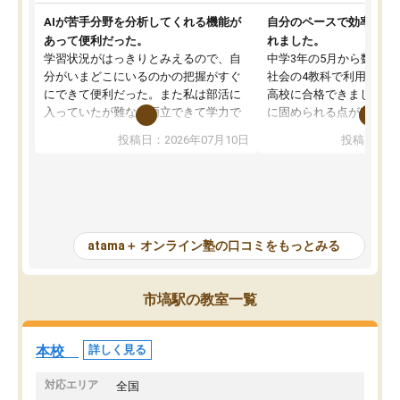
AIが苦手分野を分析してくれる機能が
自分のペースで効率よく
あって便利だった。
れました。
学習状況がはっきりとみえるので、自
中学3年の5月から数学・
分がいまどこにいるのかの把握がすぐ
社会の4教科で利用し、偏
にできて便利だった。また私は部活に
高校に合格できました。
入っていたが難なく両立できて学力で
に固められる点が魅力で
も部活でも結果を残すことができてよ
れる「ウォームアップ」
投稿日：2026年07月10日
投稿日：20
かった。また問題演習の際に、自分が
項目のおかげで、手軽に
一度間違えた問題を繰り返し学習でき
せられます。何度も間違
たので苦手だった英語の克服につなが
「特訓」項目で徹底的に
った点もよかった。ただAIをアピール
め、苦手克服に非常に役
して活用するのは良かった点もあった
また、その日の勉強時間
が、自分で自分の管理ができない人に
元数が可視化されるので
atama＋ オンライン塾の口コミをもっとみる
とっては難しい部分もあるのではない
しながら意欲的に取り組
かと思った。
常に効果を実感している
になった現在も大学受験
市塙駅の教室一覧
して利用しており、自信
すめできる塾です。
本校
詳しく見る
対応エリア
全国