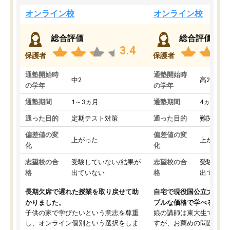
オンライン校
オンライン校
総合評価
総合評価
3.4
保護者
保護者
通塾開始時
通塾開始時
中2
高2
の学年
の学年
通塾期間
1～3ヵ月
通塾期間
4ヵ月～1
通った目的
定期テスト対策
通った目的
難関私立
偏差値の変
偏差値の変
上がった
上がった
化
化
志望校の合
受験していない/結果が
志望校の合
受験して
格
出ていない
格
出ていな
長期欠席で遅れた授業を取り戻せて助
自宅で現役国公立大学生
かりました。
ブルな価格で学べる
子供の家で学びたいという意志を尊重
娘の講師は東大生では無
し、オンライン個別という選択をしま
すが、お薦めの問題集や