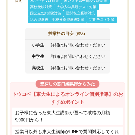
目的
私立中学受験対策
国公立中高一貫校受験対策
高校受験対策
大学入学共通テスト対策
国公立2次試験対策
難関私立受験対策
総合型選抜・学校推薦型選抜対策
定期テスト対策
授業料の目安
（税込）
小学生
詳細はお問い合わせください
中学生
詳細はお問い合わせください
高校生
詳細はお問い合わせください
塾探しの窓口編集部からみた
トウコベ【東大生によるオンライン個別指導】のお
すすめポイント
お子様に合った東大生講師が選べて破格の月額
9,900円から！
授業日以外も東大生講師がLINEで質問対応してくれ