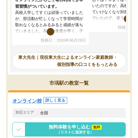
いたのですが、高校に入
習習慣がついています。
ていけなくなり対面の塾
高校入学してすぐは頑張っていました
でいたので、違うアプロ
が、部活動が忙しくなって学習時間が
考えて入りました。地元
取れなくなるとみるみると成績が落ち
投稿日：20
で、当初は模試でD判定
ていきました。高校の進度が早く、子
していたのですが、やは
供も家に帰って勉強の話すると嫌な反
投稿日：2026年06月26日
験勉強に詳しく、先生か
応を示します。東大先生にお願いして
受け合格できました。ま
からは効率的な計画を先生が立ててく
自習室が毎日使えていつ
れるので、親としても安心です。毎日
東大先生｜現役東大生によるオンライン家庭教師・
るのが心強かったようで
使える自習室とかもあり、わからない
個別指導の口コミをもっとみる
謝です。
ところがあれば先生が回答してくれる
のも重宝しています。
市塙駅の教室一覧
オンライン校
詳しく見る
対応エリア
全国
無料体験を申し込む
無料
（リストに追加する）