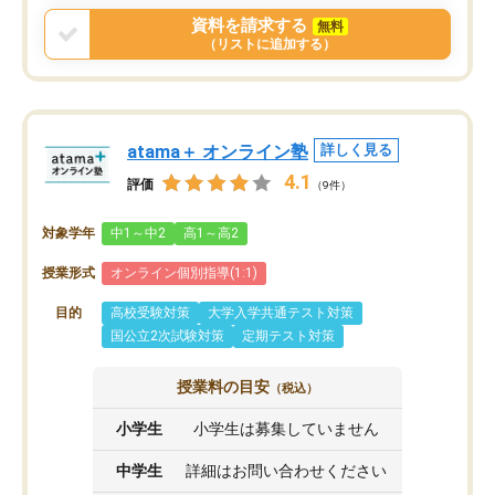
資料を請求する
無料
（リストに追加する）
atama＋ オンライン塾
詳しく見る
4.1
評価
（9件）
対象学年
中1～中2
高1～高2
授業形式
オンライン個別指導(1:1)
目的
高校受験対策
大学入学共通テスト対策
国公立2次試験対策
定期テスト対策
授業料の目安
（税込）
小学生
小学生は募集していません
中学生
詳細はお問い合わせください