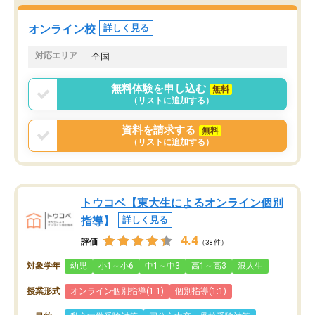
オンライン校
詳しく見る
対応エリア
全国
無料体験を申し込む
無料
（リストに追加する）
資料を請求する
無料
（リストに追加する）
トウコベ【東大生によるオンライン個別
指導】
詳しく見る
4.4
評価
（38件）
対象学年
幼児
小1～小6
中1～中3
高1～高3
浪人生
授業形式
オンライン個別指導(1:1)
個別指導(1:1)