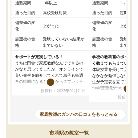
通塾期間
1年以上
通塾期間
1～3ヵ月
通った目的
高校受験対策
通った目的
定期テス
偏差値の変
偏差値の変
上がった
上がった
化
化
志望校の合
受験していない/結果が
志望校の合
受験して
格
出ていない
格
出ていな
サポートが充実している！
学校の教科書のポイント
うちは田舎で家庭教師なんてできるの
く教えてもらえている
かなと思ってましたが、オンラインで
体験授業を受けて入塾し
良い先生を紹介してくれて息子も毎週
なかなか勉強しない息子
その時間になると自分からタブレット
生が予定表を立ててくれ
を開いてzoomを繋げるようになりまし
つ学習習慣がついてきま
投稿日：2025年01月21日
た！5科目なんでもOKなのもとても気
オンラインで週に一度の
投稿日：20
に入っています
指導が無い日も予定表に
成績もだいぶ下の方でしたが、通い始
したり、LINEでわから
めて1年ほどだった今では平均点以上の
問できるのでとても助か
家庭教師のガンバの口コミをもっとみる
科目が増えてきました！あと1年受験ま
であるので無料の週末教室を使用しな
がら頑張って欲しいと思います！
市塙駅の教室一覧