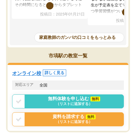
その時間になると自分からタブレット
生が予定表を立ててくれ
を開いてzoomを繋げるようになりまし
つ学習習慣がついてきま
投稿日：2025年01月21日
た！5科目なんでもOKなのもとても気
オンラインで週に一度の
投稿日：20
に入っています
指導が無い日も予定表に
成績もだいぶ下の方でしたが、通い始
したり、LINEでわから
めて1年ほどだった今では平均点以上の
問できるのでとても助か
家庭教師のガンバの口コミをもっとみる
科目が増えてきました！あと1年受験ま
であるので無料の週末教室を使用しな
がら頑張って欲しいと思います！
市塙駅の教室一覧
オンライン校
詳しく見る
対応エリア
全国
無料体験を申し込む
無料
（リストに追加する）
資料を請求する
無料
（リストに追加する）