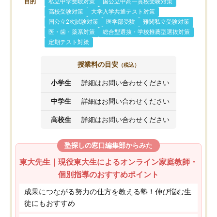
目的
私立中学受験対策
国公立中高一貫校受験対策
高校受験対策
大学入学共通テスト対策
国公立2次試験対策
医学部受験
難関私立受験対策
医・歯・薬系対策
総合型選抜・学校推薦型選抜対策
定期テスト対策
授業料の目安
（税込）
小学生
詳細はお問い合わせください
中学生
詳細はお問い合わせください
高校生
詳細はお問い合わせください
塾探しの窓口編集部からみた
東大先生｜現役東大生によるオンライン家庭教師・
個別指導のおすすめポイント
成果につながる努力の仕方を教える塾！伸び悩む生
徒にもおすすめ