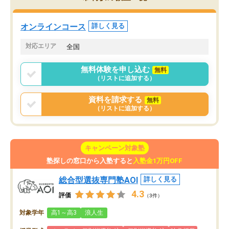
していた公立高校に無事
ションを維持できました。「やらされ
た。自分から学ぶ姿勢を
る勉強」から「目標のための勉強」へ
たい家庭には本当におす
意識が変わったことが、目標校への合
オンラインコース
詳しく見る
思います。
格に繋がったと思います。
対応エリア
全国
無料体験を申し込む
無料
（リストに追加する）
資料を請求する
無料
（リストに追加する）
キャンペーン対象塾
塾探しの窓口から入塾すると
入塾金1万円OFF
総合型選抜専門塾AOI
詳しく見る
4.3
評価
（3件）
対象学年
高1～高3
浪人生