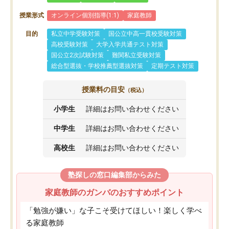
授業形式
オンライン個別指導(1:1)
家庭教師
目的
私立中学受験対策
国公立中高一貫校受験対策
高校受験対策
大学入学共通テスト対策
国公立2次試験対策
難関私立受験対策
総合型選抜・学校推薦型選抜対策
定期テスト対策
授業料の目安
（税込）
小学生
詳細はお問い合わせください
中学生
詳細はお問い合わせください
高校生
詳細はお問い合わせください
塾探しの窓口編集部からみた
家庭教師のガンバのおすすめポイント
「勉強が嫌い」な子こそ受けてほしい！楽しく学べ
る家庭教師