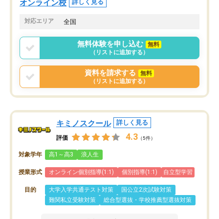
オンライン校
詳しく見る
共有があり宿題もそちらで出される形
も合わなければチェンジ
でした。
娘は3科目ともずっと同
対応エリア
全国
2ヶ月で担当講師の方がお辞めになると
言う事で講師変更の申し出があり、あ
無料体験を申し込む
無料
まりに短期での変更だった為、塾に通
（リストに追加する）
う事にして退会しました。遅れも取り
戻せ、授業内容や講師の方は良かった
資料を請求する
無料
と思います。
（リストに追加する）
キミノスクール
詳しく見る
4.3
評価
（5件）
対象学年
高1～高3
浪人生
授業形式
オンライン個別指導(1:1)
個別指導(1:1)
自立型学習
目的
大学入学共通テスト対策
国公立2次試験対策
難関私立受験対策
総合型選抜・学校推薦型選抜対策