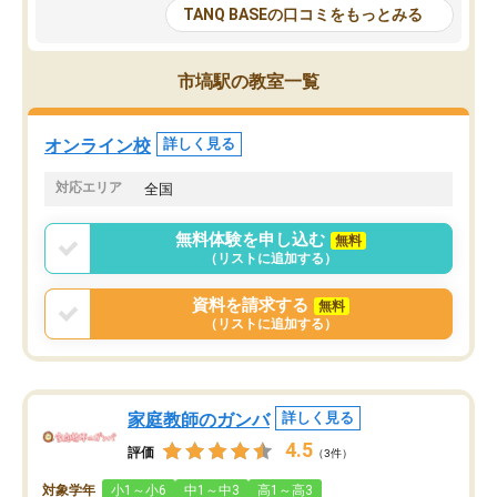
大学生の目だけでなく、数人の大人に
総合型選抜対策として志
TANQ BASEの口コミをもっとみる
も目を通して頂ける。そのため多くの
接・小論文などの技術指
意見を聞くことができ、より良いもの
ション内容になっていま
を推敲することが可能だ。
選抜を通して将来自分が
市塙駅の教室一覧
どの人も優しく、親身に接してくださ
のかといった人生設計・
るのでやる気も出て、良かったで
を社会人として働いてい
す！！
に考える事が出来る環境
オンライン校
詳しく見る
番の魅力だと思います。
い事が何もない所から社
対応エリア
全国
ポートを受け、学びたい
標を見つける事が出来ま
無料体験を申し込む
無料
（リストに追加する）
資料を請求する
無料
（リストに追加する）
家庭教師のガンバ
詳しく見る
4.5
評価
（3件）
対象学年
小1～小6
中1～中3
高1～高3