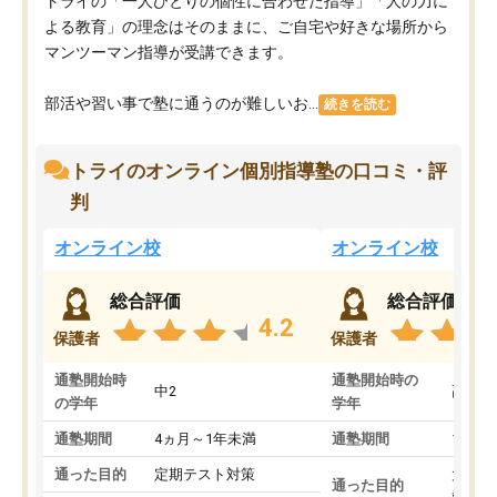
トライの「一人ひとりの個性に合わせた指導」「人の力に
よる教育」の理念はそのままに、ご自宅や好きな場所から
マンツーマン指導が受講できます。
部活や習い事で塾に通うのが難しいお...
続きを読む
トライのオンライン個別指導塾の口コミ・評
判
オンライン校
オンライン校
総合評価
総合評価
4.2
保護者
保護者
通塾開始時
通塾開始時の
中2
高3
の学年
学年
通塾期間
4ヵ月～1年未満
通塾期間
1～3
通った目的
定期テスト対策
大学入
通った目的