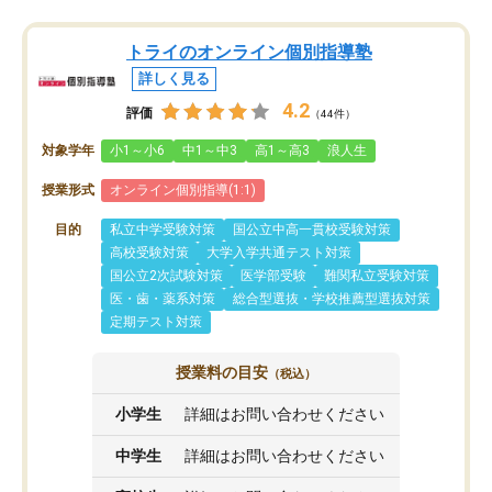
トライのオンライン個別指導塾
詳しく見る
4.2
評価
（44件）
対象学年
小1～小6
中1～中3
高1～高3
浪人生
授業形式
オンライン個別指導(1:1)
目的
私立中学受験対策
国公立中高一貫校受験対策
高校受験対策
大学入学共通テスト対策
国公立2次試験対策
医学部受験
難関私立受験対策
医・歯・薬系対策
総合型選抜・学校推薦型選抜対策
定期テスト対策
授業料の目安
（税込）
小学生
詳細はお問い合わせください
中学生
詳細はお問い合わせください