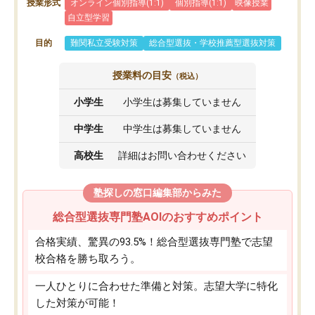
授業形式
オンライン個別指導(1:1)
個別指導(1:1)
映像授業
自立型学習
目的
難関私立受験対策
総合型選抜・学校推薦型選抜対策
授業料の目安
（税込）
小学生
小学生は募集していません
中学生
中学生は募集していません
高校生
詳細はお問い合わせください
塾探しの窓口編集部からみた
総合型選抜専門塾AOIのおすすめポイント
合格実績、驚異の93.5%！総合型選抜専門塾で志望
校合格を勝ち取ろう。
一人ひとりに合わせた準備と対策。志望大学に特化
した対策が可能！