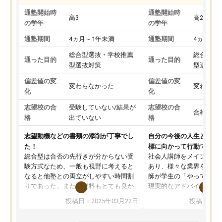
通塾開始時
通塾開始時
高3
高2
の学年
の学年
通塾期間
4ヵ月～1年未満
通塾期間
4ヵ月～1
総合型選抜・学校推薦
総合型選
通った目的
通った目的
型選抜対策
型選抜対
偏差値の変
偏差値の変
変わらなかった
変わらな
化
化
志望校の合
受験していない/結果が
志望校の合
合格した
格
出ていない
格
志望動機などの書類の添削が丁寧でし
自分の今後の人生と真剣
た！
標に向かって行動できる
総合型は合否の先行きが分からない受
社会人講師をメインとし
験方式なため、一般も視野に考えると
あり、様々な業界を経験
なると他塾との両立がしやすい時間割
師が学生の「やってみた
りであった。また授業料もとても良か
現実的なアドバイスを行
った。
す。基本応援ベースなの
投稿日：2025年03月22日
投稿日：20
総合型の多くの塾は大学生が見ること
分野について学生知識で
が多いが、はたらく部総合型コースは
い部分まで深ぼる事が出