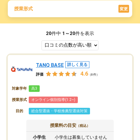
授業形式
変更
20
件中
1～20
件を表示
TANQ BASE
詳しく見る
4.6
評価
（8件）
対象学年
高3
授業形式
オンライン個別指導(1:2~)
目的
総合型選抜・学校推薦型選抜対策
授業料の目安
（税込）
小学生
小学生は募集していません