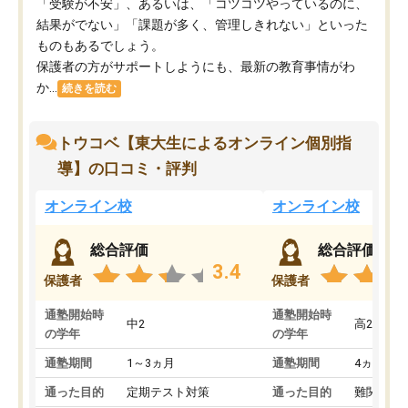
「受験が不安」、あるいは、「コツコツやっているのに、
結果がでない」「課題が多く、管理しきれない」といった
ものもあるでしょう。
保護者の方がサポートしようにも、最新の教育事情がわ
か...
続きを読む
トウコベ【東大生によるオンライン個別指
導】の口コミ・評判
オンライン校
オンライン校
総合評価
総合評価
3.4
保護者
保護者
通塾開始時
通塾開始時
中2
高2
の学年
の学年
通塾期間
1～3ヵ月
通塾期間
4ヵ月～1
通った目的
定期テスト対策
通った目的
難関私立