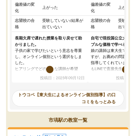
偏差値の変
偏差値の変
上がった
上がった
化
化
志望校の合
受験していない/結果が
志望校の合
受験して
格
出ていない
格
出ていな
長期欠席で遅れた授業を取り戻せて助
自宅で現役国公立大学生
かりました。
ブルな価格で学べる
子供の家で学びたいという意志を尊重
娘の講師は東大生では無
し、オンライン個別という選択をしま
すが、お薦めの問題集や
した。
指導してくれています。2
ヒアリングでどのような講師が希望
もLINEで直接先生に質問
か、オプションは付帯するかなど選ぶ
教科でも)。受講科目や
投稿日：2025年09月12日
投稿日：20
事が出来ました。
めれるので、個人に合っ
講師とのマッチング後講師との初回ミ
ると思います。カリキュ
ーティングを行い、その講師で良いか
いなのがあり(有料)、受
トウコベ【東大生によるオンライン個別指導】の口
他の講師を希望するか子供との相性も
ことをどんなスケジュー
コミをもっとみる
見てから講師を決定する事ができま
くか相談したのですが、
す。
ち期待したものではなく
うちの子は、初回面談の講師の方で決
内容でした。それでも明
市塙駅の教室一覧
定しました。
やる気も出ましたし、苦
くなってきたようなので
オンラインツールを使用した単語帳の
お願いして良かったと思