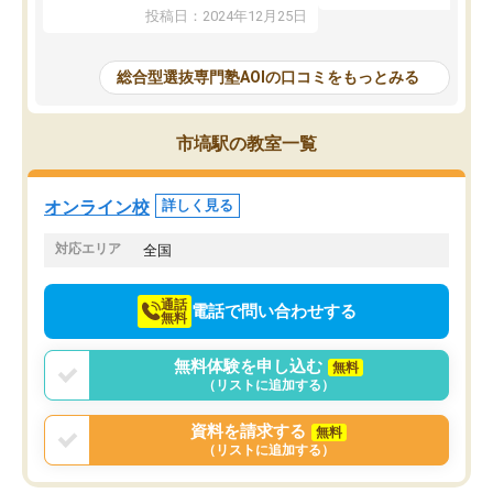
たことから、AOIに入塾
性までを適切に把握し、むきあってい
投稿日：2024年12月25日
思いました。
るなぁと強く感じることできました。
AOIでは、カウンセリン
また、他の先生の意見も聞いてみたい
で、AO入試を改めて知
と相談すると、他の先生も紹介してく
総合型選抜専門塾AOIの口コミをもっとみる
それに対しての具体的な
ださり、客観的なアドバイスもいただ
ことでした。更に子供の
くことができました（志望理由・自己
る適正等についても詳し
PR等の添削において）。そして、なに
市塙駅の教室一覧
でき、メンターの方々も
より自習室が解放されている点がよか
けてらっしゃいますので
ったです。友達と好きな時間に自習
せることができました。
し、お互いを高めあえる環境がありま
オンライン校
詳しく見る
した。
対応エリア
全国
通話
電話で問い合わせする
無料
無料体験を申し込む
無料
（リストに追加する）
資料を請求する
無料
（リストに追加する）