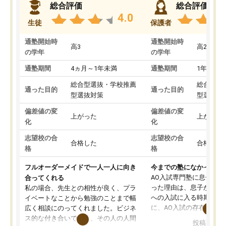
総合評価
総合評価
4.0
生徒
保護者
通塾開始時
通塾開始時
高3
高2
の学年
の学年
通塾期間
4ヵ月～1年未満
通塾期間
1年以上
総合型選抜・学校推薦
総合型選
通った目的
通った目的
型選抜対策
型選抜対
偏差値の変
偏差値の変
上がった
上がった
化
化
志望校の合
志望校の合
合格した
合格した
格
格
フルオーダーメイドで一人一人に向き
今までの塾になかったA
AO入試専門塾に息子を
合ってくれる
った理由は、息子が高校
私の場合、先生との相性が良く、プラ
への入試に入る時期に差
イベートなことから勉強のことまで幅
に、AO入試の存在を息
広く相談にのってくれました。ビジネ
してもその制度で合格し
ス的な付き合いでなく、その人の人間
投稿日：20