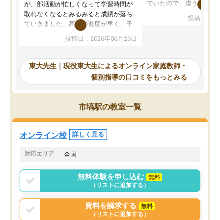
でいたので、違うアプロ
が、部活動が忙しくなって学習時間が
考えて入りました。地元
取れなくなるとみるみると成績が落ち
投稿日：20
で、当初は模試でD判定
ていきました。高校の進度が早く、子
していたのですが、やは
供も家に帰って勉強の話すると嫌な反
投稿日：2026年06月26日
験勉強に詳しく、先生か
応を示します。東大先生にお願いして
受け合格できました。ま
からは効率的な計画を先生が立ててく
自習室が毎日使えていつ
れるので、親としても安心です。毎日
東大先生｜現役東大生によるオンライン家庭教師・
るのが心強かったようで
使える自習室とかもあり、わからない
個別指導の口コミをもっとみる
謝です。
ところがあれば先生が回答してくれる
のも重宝しています。
市塙駅の教室一覧
オンライン校
詳しく見る
対応エリア
全国
無料体験を申し込む
無料
（リストに追加する）
資料を請求する
無料
（リストに追加する）