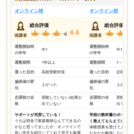
オンライン校
オンライン校
総合評価
総合評価
4.4
保護者
保護者
通塾開始時
通塾開始時
中1
中1
の学年
の学年
通塾期間
1年以上
通塾期間
1～3ヵ月
通った目的
高校受験対策
通った目的
定期テス
偏差値の変
偏差値の変
上がった
上がった
化
化
志望校の合
受験していない/結果が
志望校の合
受験して
格
出ていない
格
出ていな
サポートが充実している！
学校の教科書のポイント
うちは田舎で家庭教師なんてできるの
く教えてもらえている
かなと思ってましたが、オンラインで
体験授業を受けて入塾し
良い先生を紹介してくれて息子も毎週
なかなか勉強しない息子