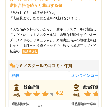
逆転合格を続々と輩出する塾
「勉強しても、成績が上がらない…」
「志望校まで、あと偏差値を20上げなければ…」
そんな悩みを持っていたら、一度キミノスクールに相談し
てください。キミノスクールは、緻密な戦略性を持つオー
ダーメイドのカリキュラムと、効果実証済みの勉強法をは
じめとする独自の指導メソッドで、数々の成績アップ・逆
転合格...
続きを読む
キミノスクールの口コミ・評判
柏校
オンラインコース
総合評価
総合評価
4.2
生徒
生徒
通塾開始時の
通塾開始時の学年
中
高1