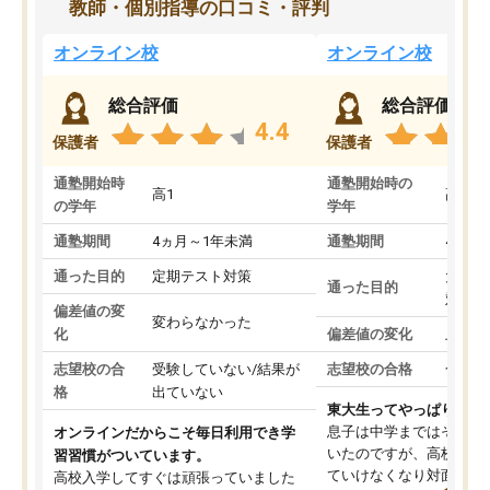
教師・個別指導の口コミ・評判
オンライン校
オンライン校
総合評価
総合評価
4.4
保護者
保護者
通塾開始時
通塾開始時の
高1
高3
の学年
学年
通塾期間
4ヵ月～1年未満
通塾期間
4ヵ月
通った目的
定期テスト対策
大学入
通った目的
対策
偏差値の変
変わらなかった
化
偏差値の変化
上がっ
志望校の合
受験していない/結果が
志望校の合格
合格し
格
出ていない
東大生ってやっぱりすご
息子は中学まではそこそ
オンラインだからこそ毎日利用でき学
いたのですが、高校に入
習習慣がついています。
ていけなくなり対面の塾
高校入学してすぐは頑張っていました