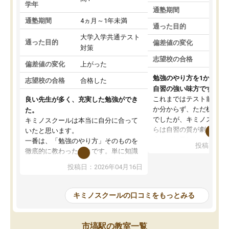
学年
通塾期間
通塾期間
4ヵ月～1年未満
通った目的
大学入学共通テスト
通った目的
偏差値の変化
対策
志望校の合格
偏差値の変化
上がった
勉強のやり方を1から教
志望校の合格
合格した
自習の強い味方です。
これまではテスト前に何
良い先生が多く、充実した勉強ができ
か分からず、ただ机に座
た。
でしたが、キミノスクー
キミノスクールは本当に自分に合って
らは自習の質が劇的に変
いたと思います。
先生が毎日何をすべきか
一番は、「勉強のやり方」そのものを
投稿日：20
を明確にしてくれるので
徹底的に教わったことです。単に知識
ずに学習に取り組めるよ
を詰め込むのではなく、自学自習の習
投稿日：2026年04月16日
が一番の収穫です。
慣が身につくよう並走してくれるの
授業で教えてもらうとい
で、通塾日以外も机に向かうのが苦で
の仕方をコーチングして
はなくなりました。
キミノスクールの口コミをもっとみる
ルなので、家での学習習
身につきました。結果と
講師の方との距離も近く、親身なコー
た英語の偏差値が10以上
チングのおかげで、停滞期もモチベー
市塙駅の教室一覧