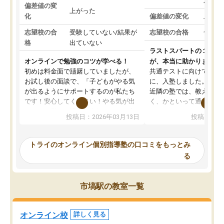
対策
偏差値の変
上がった
化
偏差値の変化
上がっ
志望校の合
受験していない/結果が
志望校の合格
合格し
格
出ていない
ラストスパートの１か月
オンラインで勉強のコツが学べる！
が、本当に助かりました
初めは料金面で躊躇していましたが、
共通テストに向けての追
お試し後の面談で、「子どもがやる気
に、入塾しました。田舎
が出るようにサポートするのが私たち
近隣の塾では、教えても
です！安心してください！やる気が出
く、かといって通うには
ないのは私たち講師の責任です」と言
が、トライならオンライ
投稿日：2026年03月13日
投稿日：20
ってくださり、確かに！と考えて、思
可能なので本当に助かり
い切って入塾しました。英語が苦手だ
テストの内容重視でした
ったんですが、学生の先生から学ぶこ
らないところをピンポイ
トライのオンライン個別指導塾の口コミをもっとみ
とで、勉強のコツみたいなものをつか
頂いて、とてもわかりや
る
み、徐々に成績が上がったらいいなと
していました。一生を左
思っていました。何が今足りないのか
スト、多少お金がかかっ
を的確に指導いただき、子どももびっ
思い切って入塾してよか
市塙駅の教室一覧
くりするほど楽しんでやる気を持って
塾を受けています。狙い通り、少しず
つ成績も上がり、苦手意識も無くなっ
オンライン校
詳しく見る
てきたので、さらに苦手な数学も追加