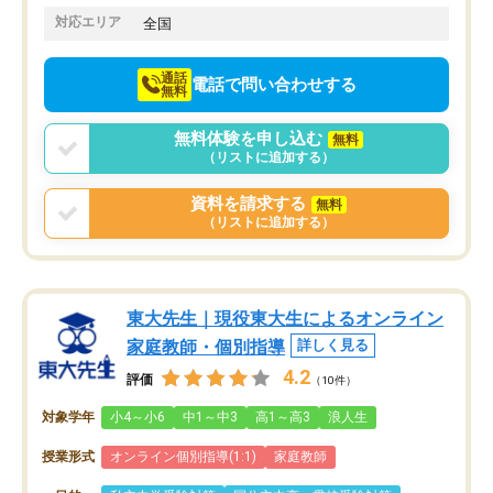
でお願いしました。来年の高校受験に
対応エリア
全国
向けて頑張っています。
通話
電話で問い合わせする
無料
無料体験を申し込む
無料
（リストに追加する）
資料を請求する
無料
（リストに追加する）
東大先生｜現役東大生によるオンライン
家庭教師・個別指導
詳しく見る
4.2
評価
（10件）
対象学年
小4～小6
中1～中3
高1～高3
浪人生
授業形式
オンライン個別指導(1:1)
家庭教師