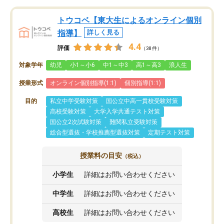
トウコベ【東大生によるオンライン個別
指導】
詳しく見る
4.4
評価
（38件）
対象学年
幼児
小1～小6
中1～中3
高1～高3
浪人生
授業形式
オンライン個別指導(1:1)
個別指導(1:1)
目的
私立中学受験対策
国公立中高一貫校受験対策
高校受験対策
大学入学共通テスト対策
国公立2次試験対策
難関私立受験対策
総合型選抜・学校推薦型選抜対策
定期テスト対策
授業料の目安
（税込）
小学生
詳細はお問い合わせください
中学生
詳細はお問い合わせください
高校生
詳細はお問い合わせください