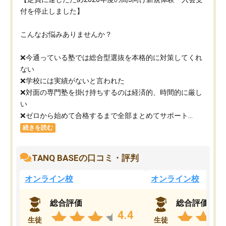
付を停止しました】
こんなお悩みありませんか？
❌今通っている塾では総合型選抜を本格的に対策してくれ
ない
❌学校には実績がないと言われた
❌対面の専門塾を掛け持ちするのは経済的、時間的に厳し
い
❌ゼロから始めて合格するまで全部まとめてサポート...
続きを読む
TANQ BASEの口コミ・評判
オンライン校
オンライン校
総合評価
総合評価
4.4
生徒
生徒