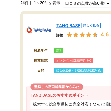
24
件中
1～20
件を表示
TANQ BASE
詳しく見る
4.6
評価
対象学年
高3
授業形式
オンライン個別指導(1:2~)
目的
総合型選抜・学校推薦型選抜対策
塾探しの窓口編集部からみた
TANQ BASEのおすすめポイント
拡大する総合型選抜に完全対応！なんと活