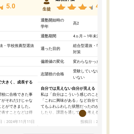
5.0
4.8
生徒
通塾開始時の
高2
学年
通塾期間
4ヵ月～1年未満
抜・学校推薦型選抜
総合型選抜・学校推薦型選抜
通った目的
対策
偏差値の変化
変わらなかった
受験していない/結果が出て
志望校の合格
いない
で大きく、成長する
自分では見えない自分が見える
望校に合格できた事
私は「自分はこういう感じのことがしたい」
すがそれだけじゃな
「これに興味がある」など自分で自己分析をし
ことができました。
てもふわふわした状態だったのが、コーチと話
で表すことなどは得
したり、課題を通してまた考えることで、もっ
話すことやコミュニ
と詳しく自分のことが理解できました。いつで
：2024年11月11日
投稿日：2024年10月31日
手でした。
も質問できるので、そこも1つの魅力です。ま
同じ学年の方々と関
た、はたらく部にいる生徒達は意識高い系の子