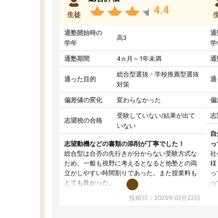
4.4
生徒
通塾開始時の
通
高3
学年
学
通塾期間
4ヵ月～1年未満
通
総合型選抜・学校推薦型選抜
通った目的
通
対策
偏差値の変化
変わらなかった
偏
受験していない/結果が出て
志
志望校の合格
いない
自
志望動機などの書類の添削が丁寧でした！
っ
総合型は合否の先行きが分からない受験方式な
社
ため、一般も視野に考えるとなると他塾との両
様
立がしやすい時間割りであった。また授業料も
っ
とても良かった。
っ
総合型の多くの塾は大学生が見ることが多い
味
投稿日：2025年03月22日
が、はたらく部総合型コースは大学生の目だけ
ま
でなく、数人の大人にも目を通して頂ける。そ
総