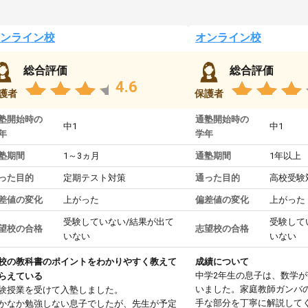
ンライン校
オンライン校
総合評価
総合評価
4.6
護者
保護者
塾開始時の
通塾開始時の
中1
中1
年
学年
塾期間
1～3ヵ月
通塾期間
1年以上
った目的
定期テスト対策
通った目的
高校受験
差値の変化
上がった
偏差値の変化
上がった
受験していない/結果が出て
受験して
望校の合格
志望校の合格
いない
いない
校の教科書のポイントをわかりやすく教えて
成績について
中学2年生の息子は、数学
らえている
いました。家庭教師ガンバ
験授業を受けて入塾しました。
手な部分を丁寧に解説して
かなか勉強しない息子でしたが、先生が予定