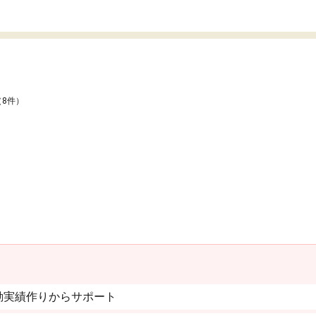
（8件）
動実績作りからサポート