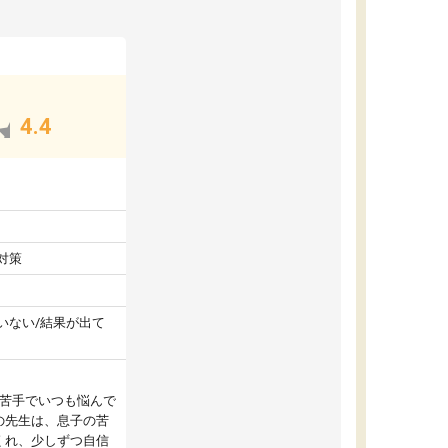
4.4
対策
いない/結果が出て
が苦手でいつも悩んで
の先生は、息子の苦
くれ、少しずつ自信