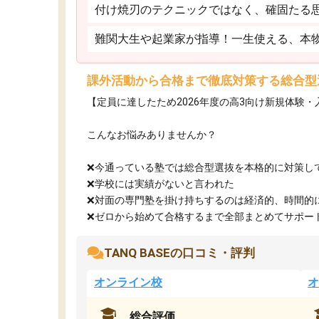
付け焼刃のテクニックではなく、確固たる
難関大生や起業家が指導！一生使える、本
課外活動から合格まで徹底対策する総合型
【定員に達したため2026年度の高3向け新規体験
こんなお悩みありませんか？
❌今通っている塾では総合型選抜を本格的に対策し
❌学校には実績がないと言われた
❌対面の専門塾を掛け持ちするのは経済的、時間的
❌ゼロから始めて合格するまで全部まとめてサポート.
TANQ BASEの口コミ・評判
オンライン校
オ
総合評価