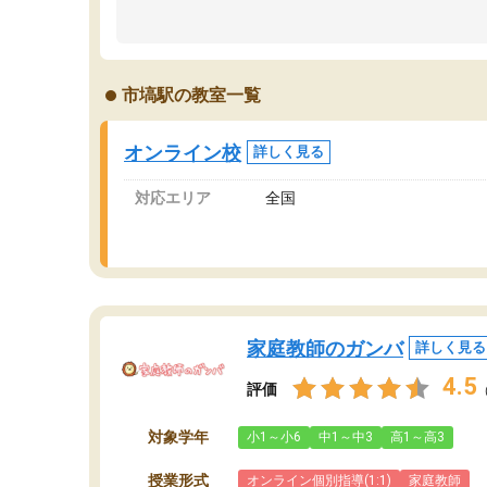
のため多くの意見を聞くことができ、より良い
文
ものを推敲することが可能だ。
て
どの人も優しく、親身に接してくださるのでや
う
る気も出て、良かったです！！
計
市塙駅の教室一覧
る
い
会
オンライン校
詳しく見る
の
対応エリア
全国
家庭教師のガンバ
詳しく見る
4.5
評価
対象学年
小1～小6
中1～中3
高1～高3
授業形式
オンライン個別指導(1:1)
家庭教師