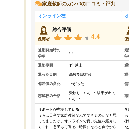
家庭教師のガンバの口コミ・評判
オンライン校
オ
総合評価
4.4
保護者
保
通塾開始時の
通
中1
学年
学
通塾期間
1年以上
通
通った目的
高校受験対策
通
偏差値の変化
上がった
偏
受験していない/結果が出て
志望校の合格
志
いない
サポートが充実している！
学
うちは田舎で家庭教師なんてできるのかなと思
も
ってましたが、オンラインで良い先生を紹介し
体
てくれて息子も毎週その時間になると自分から
な