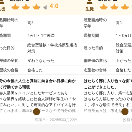
4.0
生徒
生徒
塾開始時の
通塾開始時の
高2
高3
年
学年
塾期間
4ヵ月～1年未満
通塾期間
1～3ヵ月
総合型選抜・学校推薦型選抜
総合型選
った目的
通った目的
対策
対策
差値の変化
変わらなかった
偏差値の変化
上がった
望校の合格
合格した
志望校の合格
合格した
分の今後の人生と真剣に向き合い目標に向か
はたらく部に入り色々な面
て行動できる環境
ことができました。
会人講師をメインとしたサービスであり、
はたらく部に入り、第一志
々な業界を経験した社会人講師が学生の「や
はもちろん嬉しかったので
てみたい」に対して現実的なアドバイスを行
く、様々な場面で成長する
てくれます。基本応援ベースなので自分の興
私自身元々は、考えを文字
分野について学生知識では思いつかない部分
意だったのですが、人前で
投稿日：2025年03月22日
投稿日
で深ぼる事が出来ます。
ケーションをとることが苦
合型選抜対策として志望理由書・面接・小論
しかし、はたらく部に入り