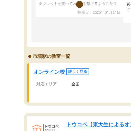
タブレットを開いてzoomを繋げるようになり
表
ました！5科目なんでもOKなのもとても気に入
て
投稿日：2025年01月21日
っています
オ
成績もだいぶ下の方でしたが、通い始めて1年ほ
い
どだった今では平均点以上の科目が増えてきま
か
した！あと1年受験まであるので無料の週末教室
て
を使用しながら頑張って欲しいと思います！
市塙駅の教室一覧
オンライン校
詳しく見る
対応エリア
全国
トウコベ【東大生によるオ