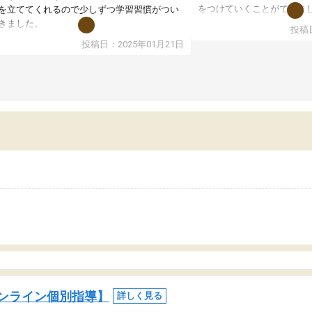
をつけていくことができま
を立ててくれるので少しずつ学習習慣がつい
期テストの成績が10点以上
きました。
投稿日
ても喜んでいます。
ンラインで週に一度の受講ですが、指導が無
投稿日：2025年01月21日
日も予定表に基づいて勉強したり、LINEでわ
らないところを質問できるのでとても助かっ
います。
ンライン個別指導】
詳しく見る