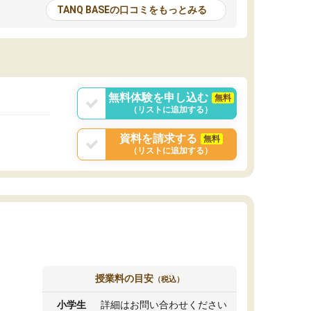
とる機会が増えたり
が多いので、その子達に感化されて自分も『も
TANQ BASEの口コミをもっとみる
次試験対策の面接練
っと何かに取り組んでみよう』と思えます。
てもらい飛躍的に成
はたらく部はオンラインなので、色々な場所の
面接自体も試験まで
コーチも生徒がいて、みんなフレンドリーなの
した。その結果本番
で気軽に話せるのでとても楽しいです。
りと伝えることもで
ことができました。
無料体験を申し込む
無料
（リストに追加する）
資料を請求する
無料
（リストに追加する）
授業料の目安
（税込）
小学生
詳細はお問い合わせください